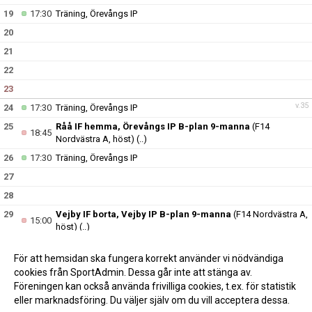
19
17:30
Träning, Örevångs IP
20
21
22
23
v.35
24
17:30
Träning, Örevångs IP
25
Råå IF hemma, Örevångs IP B-plan 9-manna
(F14
18:45
Nordvästra A, höst)
(..)
26
17:30
Träning, Örevångs IP
27
28
29
Vejby IF borta, Vejby IP B-plan 9-manna
(F14 Nordvästra A,
15:00
höst)
(..)
30
För att hemsidan ska fungera korrekt använder vi nödvändiga
v.36
31
17:30
Träning, Örevångs IP
cookies från SportAdmin. Dessa går inte att stänga av.
Föreningen kan också använda frivilliga cookies, t.ex. för statistik
eller marknadsföring. Du väljer själv om du vill acceptera dessa.