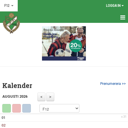
F12
LOGGA IN
HEM
NYHETER
KALENDER
MATCHER
TRUPPEN
Kalender
Prenumerera >>
BILDGALLERI
AUGUSTI 2026
DOKUMENT
KONTAKT
v.31
01
02