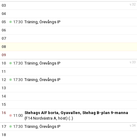
v.32
03
04
05
17:30
Träning, Örevångs IP
06
07
08
09
v.33
10
17:30
Träning, Örevångs IP
11
12
17:30
Träning, Örevångs IP
13
14
15
16
Stehags AIF borta, Gyavallen, Stehag B-plan 9-manna
11:00
(F14 Nordvästra A, höst)
(..)
v.34
17
17:30
Träning, Örevångs IP
18