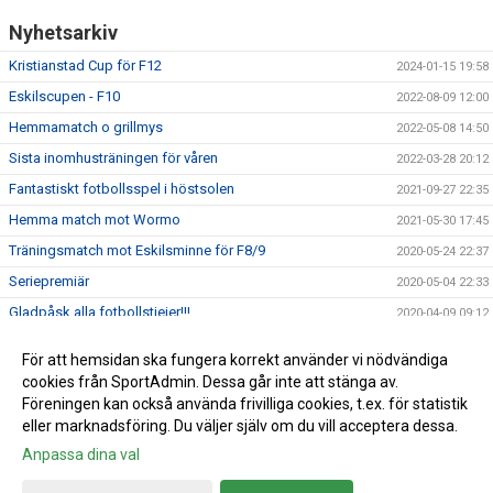
Nyhetsarkiv
Kristianstad Cup för F12
2024-01-15 19:58
Eskilscupen - F10
2022-08-09 12:00
Hemmamatch o grillmys
2022-05-08 14:50
Sista inomhusträningen för våren
2022-03-28 20:12
Fantastiskt fotbollsspel i höstsolen
2021-09-27 22:35
Hemma match mot Wormo
2021-05-30 17:45
Träningsmatch mot Eskilsminne för F8/9
2020-05-24 22:37
Seriepremiär
2020-05-04 22:33
Gladpåsk alla fotbollstjejer!!!
2020-04-09 09:12
Sportlovscupen Eslöv
2020-02-28 08:03
För att hemsidan ska fungera korrekt använder vi nödvändiga
cookies från SportAdmin. Dessa går inte att stänga av.
Föreningen kan också använda frivilliga cookies, t.ex. för statistik
eller marknadsföring. Du väljer själv om du vill acceptera dessa.
Anpassa dina val
Cookie-inställningar
Gå till Webbversion