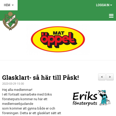
HEM
LOGGA IN
HEM
NYHETER
GRÖNA TRÅDEN
FÖRENINGEN
KONTAKT
Glasklart- så här till Påsk!
<
>
KALENDER
2023-03-29 15:00
Hej alla medlemmar!
BILDGALLERI
I ett fortsatt samarbete med Eriks
fönsterputs kommer nu här ett
medlemserbjudande
MATCHER
som kommer att gynna både er och
föreningen. Detta är ett glasklart sätt att
VÅRA LAG