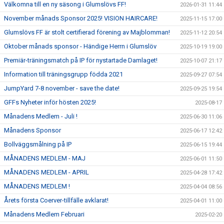
Välkomna till en ny säsong i Glumslövs FF!
2026-01-31 11:44
November månads Sponsor 2025! VISION HAIRCARE!
2025-11-15 17:00
Glumslövs FF är stolt certifierad förening av Majblomman!
2025-11-12 20:54
Oktober månads sponsor - Händige Herrn i Glumslöv
2025-10-19 19:00
Premiär-träningsmatch på IP för nystartade Damlaget!
2025-10-07 21:17
Information till träningsgrupp födda 2021
2025-09-27 07:54
JumpYard 7-8 november - save the date!
2025-09-25 19:54
GFFs Nyheter inför hösten 2025!
2025-08-17
Månadens Medlem - Juli !
2025-06-30 11:06
Månadens Sponsor
2025-06-17 12:42
Bollväggsmålning på IP
2025-06-15 19:44
MÅNADENS MEDLEM - MAJ
2025-06-01 11:50
MÅNADENS MEDLEM - APRIL
2025-04-28 17:42
MÅNADENS MEDLEM !
2025-04-04 08:56
Årets första Coerver-tillfälle avklarat!
2025-04-01 11:00
Månadens Medlem Februari
2025-02-20