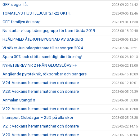
GFF:s egen låt
2023-09-22 21:42
TOMATENS HUS TJEJCUP 21-22 OKT !!
2023-09-05 12:46
GFF-familjen är i sorg!
2023-09-01 17:30
Nu startar vi upp träningsgrupp för barn födda 2019
2023-08-18 20:40
HJÄLP MED ÅTERUPPBYGGNAD AV SARGER!
2023-08-06 12:24
Vi söker Juniorlagstränare till säsongen 2024
2023-07-04 08:21
Spara 30% och stötta samtidigt din förening!
2023-06-26 10:13
NYHETSBREV NR 2 FRÅN GLUMSLÖVS FF
2023-06-22 13:00
Angående pyroteknik, rökbomber och bangers
2023-06-15 10:09
V.24: Veckans hemmamatcher och domare
2023-06-12 10:01
V.23: Veckans hemmamatcher och domare
2023-06-05 09:39
Anmälan Stängd !!
2023-06-01 08:00
V.22: Veckans hemmamatcher och domare
2023-05-31 12:08
Intersport Clubdagar – 25% på alla skor
2023-05-25 08:38
V.21: Veckans hemmamatcher och domare
2023-05-22 14:15
V.20: Veckans hemmamatcher och domare
2023-05-15 10:04