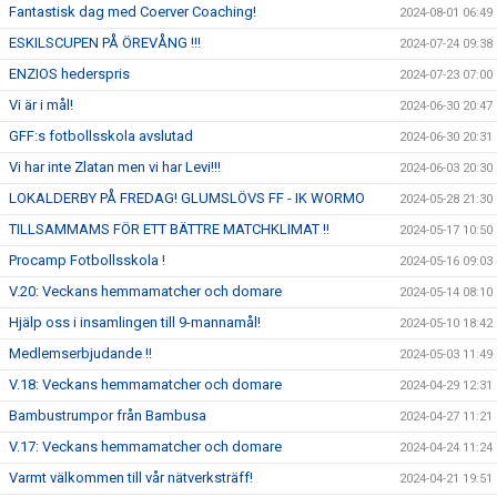
Fantastisk dag med Coerver Coaching!
2024-08-01 06:49
ESKILSCUPEN PÅ ÖREVÅNG !!!
2024-07-24 09:38
ENZIOS hederspris
2024-07-23 07:00
Vi är i mål!
2024-06-30 20:47
GFF:s fotbollsskola avslutad
2024-06-30 20:31
Vi har inte Zlatan men vi har Levi!!!
2024-06-03 20:30
LOKALDERBY PÅ FREDAG! GLUMSLÖVS FF - IK WORMO
2024-05-28 21:30
TILLSAMMAMS FÖR ETT BÄTTRE MATCHKLIMAT !!
2024-05-17 10:50
Procamp Fotbollsskola !
2024-05-16 09:03
V.20: Veckans hemmamatcher och domare
2024-05-14 08:10
Hjälp oss i insamlingen till 9-mannamål!
2024-05-10 18:42
Medlemserbjudande !!
2024-05-03 11:49
V.18: Veckans hemmamatcher och domare
2024-04-29 12:31
Bambustrumpor från Bambusa
2024-04-27 11:21
V.17: Veckans hemmamatcher och domare
2024-04-24 11:24
Varmt välkommen till vår nätverksträff!
2024-04-21 19:51