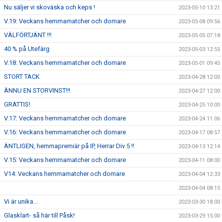
Nu säljer vi skoväska och keps !
2023-05-10 13:21
V.19: Veckans hemmamatcher och domare
2023-05-08 09:56
VÄLFÖRTJÄNT !!!
2023-05-05 07:18
40 % på Utefärg
2023-05-03 12:55
V.18: Veckans hemmamatcher och domare
2023-05-01 09:45
STORT TACK
2023-04-28 12:00
ÄNNU EN STORVINST!!!
2023-04-27 12:00
GRATTIS!
2023-04-25 10:00
V.17: Veckans hemmamatcher och domare
2023-04-24 11:06
V.16: Veckans hemmamatcher och domare
2023-04-17 08:57
ÄNTLIGEN, hemmapremiär på IP, Herrar Div 5 !!
2023-04-13 12:14
V.15: Veckans hemmamatcher och domare
2023-04-11 08:00
V14: Veckans hemmamatcher och domare
2023-04-04 12:33
2023-04-04 08:15
Vi är unika...
2023-03-30 18:00
Glasklart- så här till Påsk!
2023-03-29 15:00