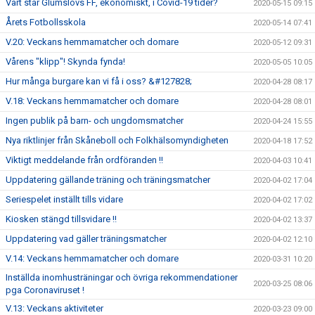
Vart står Glumslövs FF, ekonomiskt, i Covid-19 tider?
2020-05-15 09:15
Årets Fotbollsskola
2020-05-14 07:41
V.20: Veckans hemmamatcher och domare
2020-05-12 09:31
Vårens "klipp"! Skynda fynda!
2020-05-05 10:05
Hur många burgare kan vi få i oss? &#127828;
2020-04-28 08:17
V.18: Veckans hemmamatcher och domare
2020-04-28 08:01
Ingen publik på barn- och ungdomsmatcher
2020-04-24 15:55
Nya riktlinjer från Skåneboll och Folkhälsomyndigheten
2020-04-18 17:52
Viktigt meddelande från ordföranden !!
2020-04-03 10:41
Uppdatering gällande träning och träningsmatcher
2020-04-02 17:04
Seriespelet inställt tills vidare
2020-04-02 17:02
Kiosken stängd tillsvidare !!
2020-04-02 13:37
Uppdatering vad gäller träningsmatcher
2020-04-02 12:10
V.14: Veckans hemmamatcher och domare
2020-03-31 10:20
Inställda inomhusträningar och övriga rekommendationer
2020-03-25 08:06
pga Coronaviruset !
V.13: Veckans aktiviteter
2020-03-23 09:00