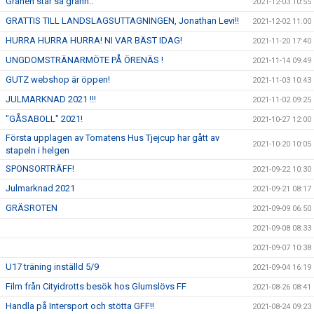
Granen står så grann..
2021-12-03 10:55
GRATTIS TILL LANDSLAGSUTTAGNINGEN, Jonathan Levi!!
2021-12-02 11:00
HURRA HURRA HURRA! NI VAR BÄST IDAG!
2021-11-20 17:40
UNGDOMSTRÄNARMÖTE PÅ ÖRENÄS !
2021-11-14 09:49
GUTZ webshop är öppen!
2021-11-03 10:43
JULMARKNAD 2021 !!!
2021-11-02 09:25
"GÅSABOLL" 2021!
2021-10-27 12:00
Första upplagen av Tomatens Hus Tjejcup har gått av
2021-10-20 10:05
stapeln i helgen
SPONSORTRÄFF!
2021-09-22 10:30
Julmarknad 2021
2021-09-21 08:17
GRÄSROTEN
2021-09-09 06:50
2021-09-08 08:33
2021-09-07 10:38
U17 träning inställd 5/9
2021-09-04 16:19
Film från Cityidrotts besök hos Glumslövs FF
2021-08-26 08:41
Handla på Intersport och stötta GFF!!
2021-08-24 09:23