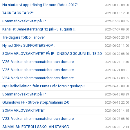
Nu startar vi upp träning för barn födda 2017!!
2021-08-15 08:50
TACK TACK TACK!!!
2021-08-10 12:58
Sommarlovsaktivitet på IP
2021-07-09 08:05
Kansliet Semesterstängt 12 juli - 3 augusti !!!
2021-07-07 09:50
Tre dagars fotboll är över
2021-06-30 23:59
Nyhet! GFFs SUPPORTERSHOP !
2021-06-29 11:00
SOMMARLOVSAKTIVITET PÅ IP - ONSDAG 30 JUNI KL 18-20
2021-06-29 08:26
V.26: Veckans hemmamatcher och domare
2021-06-27 11:40
V.25: Veckans hemmamatcher och domare
2021-06-21 08:01
V.24: Veckans hemmamatcher och domare
2021-06-17 08:55
Ny Klädkollektion från Puma i vår föreningsshop !!
2021-06-15 08:58
Sommarlovsaktivitet på IP
2021-06-15 08:29
Glumslövs FF - Strövelstorp/salamis 2-0
2021-06-13 22:00
SOMMARLOVSAKTIVITET
2021-06-09 14:15
V.23: Veckans hemmamatcher och domare
2021-06-07 08:50
ANMÄLAN FOTBOLLSSKOLAN STÄNGD
2021-06-02 12:14