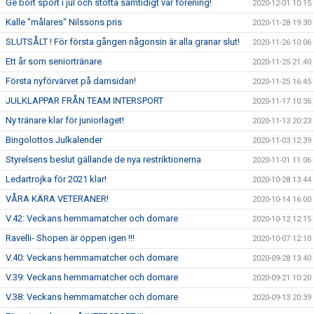
Ge bort sport i jul och stötta samtidigt vår förening!
2020-12-01 10:15
Kalle "målares" Nilssons pris
2020-11-28 19:30
SLUTSÅLT ! För första gången någonsin är alla granar slut!
2020-11-26 10:06
Ett år som seniortränare
2020-11-25 21:40
Första nyförvärvet på damsidan!
2020-11-25 16:45
JULKLAPPAR FRÅN TEAM INTERSPORT
2020-11-17 10:36
Ny tränare klar för juniorlaget!
2020-11-13 20:23
Bingolottos Julkalender
2020-11-03 12:39
Styrelsens beslut gällande de nya restriktionerna
2020-11-01 11:06
Ledartrojka för 2021 klar!
2020-10-28 13:44
VÅRA KÄRA VETERANER!
2020-10-14 16:00
V.42: Veckans hemmamatcher och domare
2020-10-12 12:15
Ravelli- Shopen är öppen igen !!!
2020-10-07 12:10
V.40: Veckans hemmamatcher och domare
2020-09-28 13:40
V.39: Veckans hemmamatcher och domare
2020-09-21 10:20
V.38: Veckans hemmamatcher och domare
2020-09-13 20:39