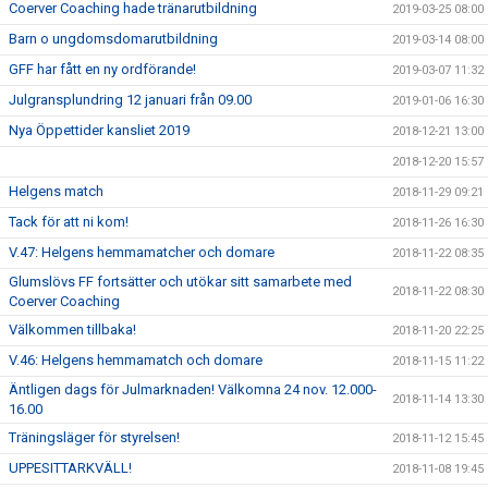
Coerver Coaching hade tränarutbildning
2019-03-25 08:00
Barn o ungdomsdomarutbildning
2019-03-14 08:00
GFF har fått en ny ordförande!
2019-03-07 11:32
Julgransplundring 12 januari från 09.00
2019-01-06 16:30
Nya Öppettider kansliet 2019
2018-12-21 13:00
2018-12-20 15:57
Helgens match
2018-11-29 09:21
Tack för att ni kom!
2018-11-26 16:30
V.47: Helgens hemmamatcher och domare
2018-11-22 08:35
Glumslövs FF fortsätter och utökar sitt samarbete med
2018-11-22 08:30
Coerver Coaching
Välkommen tillbaka!
2018-11-20 22:25
V.46: Helgens hemmamatch och domare
2018-11-15 11:22
Äntligen dags för Julmarknaden! Välkomna 24 nov. 12.000-
2018-11-14 13:30
16.00
Träningsläger för styrelsen!
2018-11-12 15:45
UPPESITTARKVÄLL!
2018-11-08 19:45