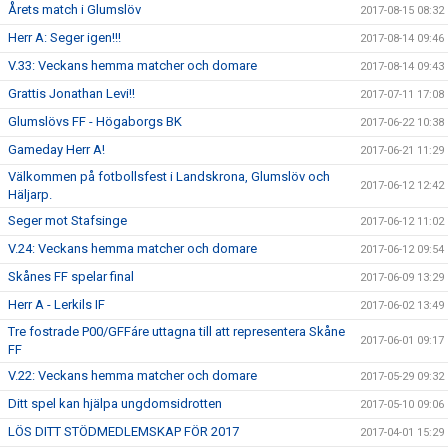
Årets match i Glumslöv
2017-08-15 08:32
Herr A: Seger igen!!!
2017-08-14 09:46
V.33: Veckans hemma matcher och domare
2017-08-14 09:43
Grattis Jonathan Levi!!
2017-07-11 17:08
Glumslövs FF - Högaborgs BK
2017-06-22 10:38
Gameday Herr A!
2017-06-21 11:29
Välkommen på fotbollsfest i Landskrona, Glumslöv och
2017-06-12 12:42
Häljarp.
Seger mot Stafsinge
2017-06-12 11:02
V.24: Veckans hemma matcher och domare
2017-06-12 09:54
Skånes FF spelar final
2017-06-09 13:29
Herr A - Lerkils IF
2017-06-02 13:49
Tre fostrade P00/GFFáre uttagna till att representera Skåne
2017-06-01 09:17
FF
V.22: Veckans hemma matcher och domare
2017-05-29 09:32
Ditt spel kan hjälpa ungdomsidrotten
2017-05-10 09:06
LÖS DITT STÖDMEDLEMSKAP FÖR 2017
2017-04-01 15:29