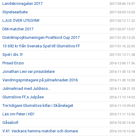
Landskronagalan 2017
2017-03-06 19:37
Styrelsearbete
2017-03-03 15:03
LJUS ÖVER UTEGYM!
2017-02-12 11:22
DM-matcher 2017
2017-02-07 13:07
Distriktspojkturneringen PostNord Cup 2017
2017-01-20 13:20
13 692 kr från Svenska Spel till Glumslövs FF
2017-01-16 22:05
Spel i div. 3!
2017-01-12 11:28
Prisad Enzio
2016-12-06 11:56
Jonathan Levi var prisutdelare
2016-11-30 15:18
Vandringspristagare på julmarknaden 2016
2016-11-30 10:00
Julmarknad med Juldisco…
2016-11-28 21:33
Glumslövs FF,s Julpåse
2016-11-15 14:02
Tre tidigare Glumslövs killar i Skånelaget
2016-11-14 09:43
Läs om Peter i HD!
2016-11-11 15:56
Gåsaboll
2016-10-20 15:44
V.41: Veckans hemma matcher och domare
2016-10-10 15:06