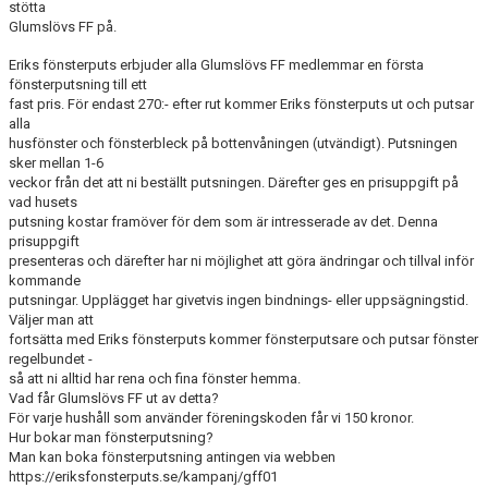
stötta
Glumslövs FF på.
BLI MEDLEM
Eriks fönsterputs erbjuder alla Glumslövs FF medlemmar en första
fönsterputsning till ett
KLÄDKOLLEKTION
fast pris. För endast 270:- efter rut kommer Eriks fönsterputs ut och putsar
alla
FOTBOLLSSKOLAN 2026
husfönster och fönsterbleck på bottenvåningen (utvändigt). Putsningen
sker mellan 1-6
veckor från det att ni beställt putsningen. Därefter ges en prisuppgift på
vad husets
putsning kostar framöver för dem som är intresserade av det. Denna
prisuppgift
presenteras och därefter har ni möjlighet att göra ändringar och tillval inför
kommande
putsningar. Upplägget har givetvis ingen bindnings- eller uppsägningstid.
Väljer man att
fortsätta med Eriks fönsterputs kommer fönsterputsare och putsar fönster
regelbundet -
så att ni alltid har rena och fina fönster hemma.
Vad får Glumslövs FF ut av detta?
För varje hushåll som använder föreningskoden får vi 150 kronor.
Hur bokar man fönsterputsning?
Man kan boka fönsterputsning antingen via webben
https://eriksfonsterputs.se/kampanj/gff01