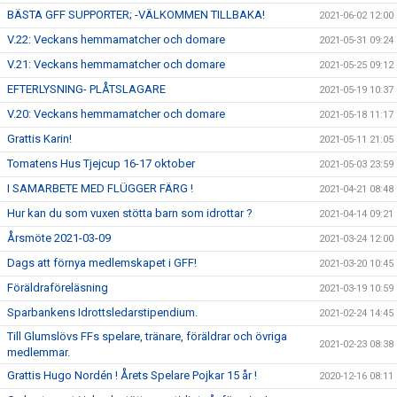
BÄSTA GFF SUPPORTER; -VÄLKOMMEN TILLBAKA!
2021-06-02 12:00
V.22: Veckans hemmamatcher och domare
2021-05-31 09:24
V.21: Veckans hemmamatcher och domare
2021-05-25 09:12
EFTERLYSNING- PLÅTSLAGARE
2021-05-19 10:37
V.20: Veckans hemmamatcher och domare
2021-05-18 11:17
Grattis Karin!
2021-05-11 21:05
Tomatens Hus Tjejcup 16-17 oktober
2021-05-03 23:59
I SAMARBETE MED FLÜGGER FÄRG !
2021-04-21 08:48
Hur kan du som vuxen stötta barn som idrottar ?
2021-04-14 09:21
Årsmöte 2021-03-09
2021-03-24 12:00
Dags att förnya medlemskapet i GFF!
2021-03-20 10:45
Föräldraföreläsning
2021-03-19 10:59
Sparbankens Idrottsledarstipendium.
2021-02-24 14:45
Till Glumslövs FFs spelare, tränare, föräldrar och övriga
2021-02-23 08:38
medlemmar.
Grattis Hugo Nordén ! Årets Spelare Pojkar 15 år !
2020-12-16 08:11