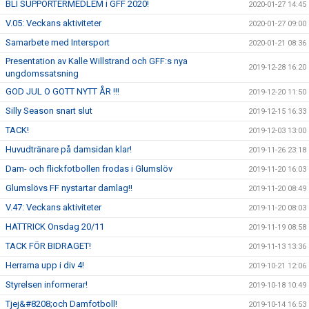
BLI SUPPORTERMEDLEM i GFF 2020!
2020-01-27 14:45
V.05: Veckans aktiviteter
2020-01-27 09:00
Samarbete med Intersport
2020-01-21 08:36
Presentation av Kalle Willstrand och GFF:s nya
2019-12-28 16:20
ungdomssatsning
GOD JUL O GOTT NYTT ÅR !!!
2019-12-20 11:50
Silly Season snart slut
2019-12-15 16:33
TACK!
2019-12-03 13:00
Huvudtränare på damsidan klar!
2019-11-26 23:18
Dam- och flickfotbollen frodas i Glumslöv
2019-11-20 16:03
Glumslövs FF nystartar damlag!!
2019-11-20 08:49
V.47: Veckans aktiviteter
2019-11-20 08:03
HATTRICK Onsdag 20/11
2019-11-19 08:58
TACK FÖR BIDRAGET!
2019-11-13 13:36
Herrarna upp i div 4!
2019-10-21 12:06
Styrelsen informerar!
2019-10-18 10:49
Tjej&#8208;och Damfotboll!
2019-10-14 16:53