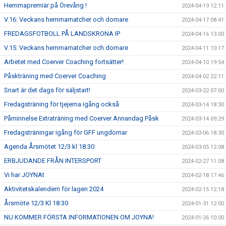
Hemmapremiär på Örevång !
2024-04-19 12:11
V.16: Veckans hemmamatcher och domare
2024-04-17 08:41
FREDAGSFOTBOLL PÅ LANDSKRONA IP
2024-04-16 13:00
V.15: Veckans hemmamatcher och domare
2024-04-11 10:17
Arbetet med Coerver Coaching fortsätter!
2024-04-10 19:54
Påskträning med Coerver Coaching
2024-04-02 22:11
Snart är det dags för säljstart!
2024-03-22 07:00
Fredagsträning för tjejerna igång också
2024-03-14 18:30
Påminnelse Extraträning med Coerver Annandag Påsk
2024-03-14 09:29
Fredagsträningar igång för GFF ungdomar
2024-03-06 18:30
Agenda Årsmötet 12/3 kl 18:30
2024-03-05 12:08
ERBJUDANDE FRÅN INTERSPORT
2024-02-27 11:08
Vi har JOYNAt
2024-02-18 17:46
Aktivitetskalendern för lagen 2024
2024-02-15 12:18
Årsmöte 12/3 Kl 18:30
2024-01-31 12:00
NU KOMMER FÖRSTA INFORMATIONEN OM JOYNA!
2024-01-26 10:00