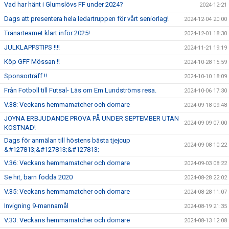
Vad har hänt i Glumslövs FF under 2024?
2024-12-21
Dags att presentera hela ledartruppen för vårt seniorlag!
2024-12-04 20:00
Tränarteamet klart inför 2025!
2024-12-01 18:30
JULKLAPPSTIPS !!!!
2024-11-21 19:19
Köp GFF Mössan !!
2024-10-28 15:59
Sponsorträff !!
2024-10-10 18:09
Från Fotboll till Futsal- Läs om Em Lundströms resa.
2024-10-06 17:30
V.38: Veckans hemmamatcher och domare
2024-09-18 09:48
JOYNA ERBJUDANDE PROVA PÅ UNDER SEPTEMBER UTAN
2024-09-09 07:00
KOSTNAD!
Dags för anmälan till höstens bästa tjejcup
2024-09-08 10:22
&#127813;&#127813;&#127813;
V.36: Veckans hemmamatcher och domare
2024-09-03 08:22
Se hit, barn födda 2020
2024-08-28 22:02
V.35: Veckans hemmamatcher och domare
2024-08-28 11:07
Invigning 9-mannamål
2024-08-19 21:35
V.33: Veckans hemmamatcher och domare
2024-08-13 12:08