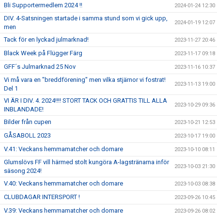
Bli Supportermedlem 2024 !!
2024-01-24 12:30
DIV. 4-Satsningen startade i samma stund som vi gick upp,
2024-01-19 12:07
men
Tack för en lyckad julmarknad!
2023-11-27 20:46
Black Week på Flügger Färg
2023-11-17 09:18
GFF´s Julmarknad 25 Nov
2023-11-16 10:37
Vi må vara en "breddförening" men vilka stjärnor vi fostrat!
2023-11-13 19:00
Del 1
VI ÄR I DIV. 4. 2024!!!! STORT TACK OCH GRATTIS TILL ALLA
2023-10-29 09:36
INBLANDADE!
Bilder från cupen
2023-10-21 12:53
GÅSABOLL 2023
2023-10-17 19:00
V.41: Veckans hemmamatcher och domare
2023-10-10 08:11
Glumslövs FF vill härmed stolt kungöra A-lagstränarna inför
2023-10-03 21:30
säsong 2024!
V.40: Veckans hemmamatcher och domare
2023-10-03 08:38
CLUBDAGAR INTERSPORT !
2023-09-26 10:45
V.39: Veckans hemmamatcher och domare
2023-09-26 08:02