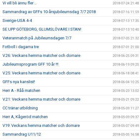
Vi vill bli ännu fler ..
2018-07-24 21:48
Sammandrag av GFFs 10-årsjubileumsdag 7/7 2018
2018-07-16 11:59
Sverige-USA 4-4
2018-07-13 17:35
SE UPP GÖTEBORG, GLUMSLÖVARE I STAN!
2018-07-13 10:40
Veteranmatch på Jubileumsdagen 7/7
2018-07-05 21:32
Fotboll i dagarna tre
2018-07-01 21:00
V.26: Veckans hemma matcher och domare
2018-06-25 09:31
Jubileumsprogram GFF 10 år !!!
2018-06-19 09:25
V.25: Veckans hemma matcher och domare
2018-06-18 08:41
GFFs nya kanslist!
2018-06-04 10:25
Herr A - Råå matchen
2018-05-23 13:02
V.21: Veckans hemma matcher och domare
2018-05-21 09:22
CC tränar utbildning
2018-05-09 11:27
Herr A, Kågeröd matchen
2018-05-09 09:37
V19: Veckans hemma matcher och domare
2018-05-07 09:49
Sammandrag U11/12
2018-05-05 16:58