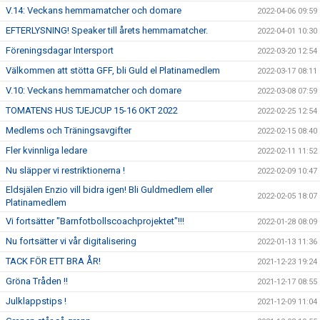
V.14: Veckans hemmamatcher och domare
2022-04-06 09:59
EFTERLYSNING! Speaker till årets hemmamatcher.
2022-04-01 10:30
Föreningsdagar Intersport
2022-03-20 12:54
Välkommen att stötta GFF, bli Guld el Platinamedlem
2022-03-17 08:11
V.10: Veckans hemmamatcher och domare
2022-03-08 07:59
TOMATENS HUS TJEJCUP 15-16 OKT 2022
2022-02-25 12:54
Medlems och Träningsavgifter
2022-02-15 08:40
Fler kvinnliga ledare
2022-02-11 11:52
Nu släpper vi restriktionerna !
2022-02-09 10:47
Eldsjälen Enzio vill bidra igen! Bli Guldmedlem eller
2022-02-05 18:07
Platinamedlem
Vi fortsätter "Barnfotbollscoachprojektet"!!!
2022-01-28 08:09
Nu fortsätter vi vår digitalisering
2022-01-13 11:36
TACK FÖR ETT BRA ÅR!
2021-12-23 19:24
Gröna Tråden !!
2021-12-17 08:55
Julklappstips !
2021-12-09 11:04