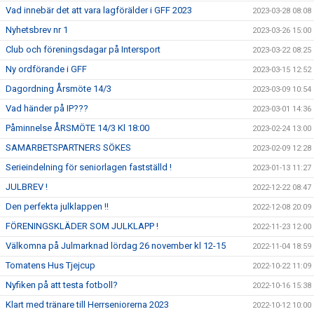
Vad innebär det att vara lagförälder i GFF 2023
2023-03-28 08:08
Nyhetsbrev nr 1
2023-03-26 15:00
Club och föreningsdagar på Intersport
2023-03-22 08:25
Ny ordförande i GFF
2023-03-15 12:52
Dagordning Årsmöte 14/3
2023-03-09 10:54
Vad händer på IP???
2023-03-01 14:36
Påminnelse ÅRSMÖTE 14/3 Kl 18:00
2023-02-24 13:00
SAMARBETSPARTNERS SÖKES
2023-02-09 12:28
Serieindelning för seniorlagen fastställd !
2023-01-13 11:27
JULBREV !
2022-12-22 08:47
Den perfekta julklappen !!
2022-12-08 20:09
FÖRENINGSKLÄDER SOM JULKLAPP !
2022-11-23 12:00
Välkomna på Julmarknad lördag 26 november kl 12-15
2022-11-04 18:59
Tomatens Hus Tjejcup
2022-10-22 11:09
Nyfiken på att testa fotboll?
2022-10-16 15:38
Klart med tränare till Herrseniorerna 2023
2022-10-12 10:00