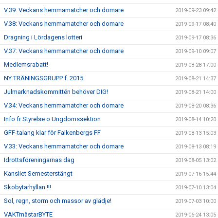
V.39: Veckans hemmamatcher och domare
2019-09-23 09:42
V.38: Veckans hemmamatcher och domare
2019-09-17 08:40
Dragning i Lördagens lotteri
2019-09-17 08:36
V.37: Veckans hemmamatcher och domare
2019-09-10 09:07
Medlemsrabatt!
2019-08-28 17:00
NY TRÄNINGSGRUPP f. 2015
2019-08-21 14:37
Julmarknadskommittén behöver DIG!
2019-08-21 14:00
V.34: Veckans hemmamatcher och domare
2019-08-20 08:36
Info fr Styrelse o Ungdomssektion
2019-08-14 10:20
GFF-talang klar för Falkenbergs FF
2019-08-13 15:03
V.33: Veckans hemmamatcher och domare
2019-08-13 08:19
Idrottsföreningarnas dag
2019-08-05 13:02
Kansliet Semesterstängt
2019-07-16 15:44
Skobytarhyllan !!!
2019-07-10 13:04
Sol, regn, storm och massor av glädje!
2019-07-03 10:00
VAKTmästarBYTE
2019-06-24 13:05