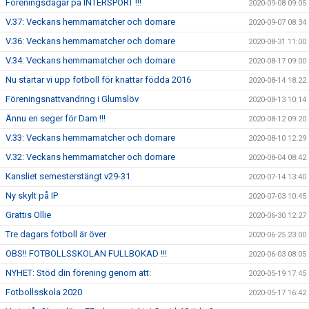
Föreningsdagar på INTERSPORT !!!
2020-09-08 09:05
V.37: Veckans hemmamatcher och domare
2020-09-07 08:34
V.36: Veckans hemmamatcher och domare
2020-08-31 11:00
V.34: Veckans hemmamatcher och domare
2020-08-17 09:00
Nu startar vi upp fotboll för knattar födda 2016
2020-08-14 18:22
Föreningsnattvandring i Glumslöv
2020-08-13 10:14
Ännu en seger för Dam !!!
2020-08-12 09:20
V.33: Veckans hemmamatcher och domare
2020-08-10 12:29
V.32: Veckans hemmamatcher och domare
2020-08-04 08:42
Kansliet semesterstängt v29-31
2020-07-14 13:40
Ny skylt på IP
2020-07-03 10:45
Grattis Ollie
2020-06-30 12:27
Tre dagars fotboll är över
2020-06-25 23:00
OBS!! FOTBOLLSSKOLAN FULLBOKAD !!!
2020-06-03 08:05
NYHET: Stöd din förening genom att:
2020-05-19 17:45
Fotbollsskola 2020
2020-05-17 16:42