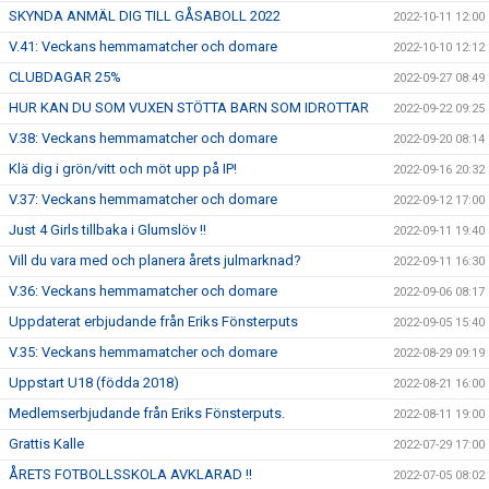
SKYNDA ANMÄL DIG TILL GÅSABOLL 2022
2022-10-11 12:00
V.41: Veckans hemmamatcher och domare
2022-10-10 12:12
CLUBDAGAR 25%
2022-09-27 08:49
HUR KAN DU SOM VUXEN STÖTTA BARN SOM IDROTTAR
2022-09-22 09:25
V.38: Veckans hemmamatcher och domare
2022-09-20 08:14
Klä dig i grön/vitt och möt upp på IP!
2022-09-16 20:32
V.37: Veckans hemmamatcher och domare
2022-09-12 17:00
Just 4 Girls tillbaka i Glumslöv !!
2022-09-11 19:40
Vill du vara med och planera årets julmarknad?
2022-09-11 16:30
V.36: Veckans hemmamatcher och domare
2022-09-06 08:17
Uppdaterat erbjudande från Eriks Fönsterputs
2022-09-05 15:40
V.35: Veckans hemmamatcher och domare
2022-08-29 09:19
Uppstart U18 (födda 2018)
2022-08-21 16:00
Medlemserbjudande från Eriks Fönsterputs.
2022-08-11 19:00
Grattis Kalle
2022-07-29 17:00
ÅRETS FOTBOLLSSKOLA AVKLARAD !!
2022-07-05 08:02