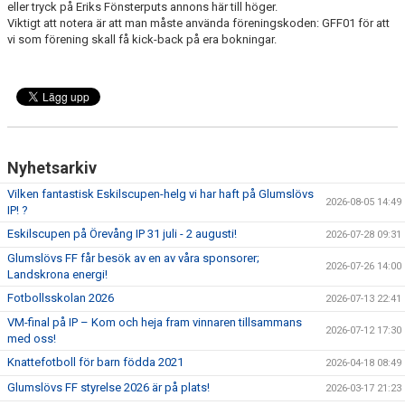
eller tryck på Eriks Fönsterputs annons här till höger.
Viktigt att notera är att man måste använda föreningskoden: GFF01 för att
vi som förening skall få kick-back på era bokningar.
Nyhetsarkiv
Vilken fantastisk Eskilscupen-helg vi har haft på Glumslövs
2026-08-05 14:49
IP! ?
Eskilscupen på Örevång IP 31 juli - 2 augusti!
2026-07-28 09:31
Glumslövs FF får besök av en av våra sponsorer;
2026-07-26 14:00
Landskrona energi!
Fotbollsskolan 2026
2026-07-13 22:41
VM-final på IP – Kom och heja fram vinnaren tillsammans
2026-07-12 17:30
med oss!
Knattefotboll för barn födda 2021
2026-04-18 08:49
Glumslövs FF styrelse 2026 är på plats!
2026-03-17 21:23