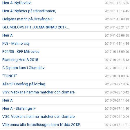
Herr A: Nyförvärv!
2018-01-18 15:35
Herr A: Nyheter på tränarfronten,
2018-01-16 14:45
Helgens match på Örevångs IP
2018-01-15 09:13
GLUMSLÖVS FFs JULMARKNAD 2017...
2017-11-26 21:37
Herr A
2017-11-23 09:55
P03 - Malmö city
2017-11-13 14:34
F04/05 - KFF Mitrovica
2017-10-13 09:20
Planering Herr A 2018
2017-10-06 15:13
C-Diplom kurs i Glumslöv
2017-10-05 11:11
"TUNGT"
2017-10-01 09:36
Alla till Örevång på lördag
2017-09-27 19:06
V.39: Veckans hemma matcher och domare
2017-09-25 10:42
Herr A
2017-09-24 11:34
Herr A - Stafsinge IF
2017-09-17 11:30
V.36: Veckans hemma matcher och domare
2017-09-04 10:09
Välkomna alla fotbollssugna barn födda 2013!
2017-08-15 11:21