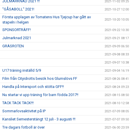
JULMARKNAD 2021 !!!
2021-11-02 09:25
"GÅSABOLL" 2021!
2021-10-27 12:00
Första upplagen av Tomatens Hus Tjejcup har gått av
2021-10-20 10:05
stapeln i helgen
SPONSORTRÄFF!
2021-09-22 10:30
Julmarknad 2021
2021-09-21 08:17
GRÄSROTEN
2021-09-09 06:50
2021-09-08 08:33
2021-09-07 10:38
U17 träning inställd 5/9
2021-09-04 16:19
Film från Cityidrotts besök hos Glumslövs FF
2021-08-26 08:41
Handla på Intersport och stötta GFF!!
2021-08-24 09:23
Nu startar vi upp träning för barn födda 2017!!
2021-08-15 08:50
TACK TACK TACK!!!
2021-08-10 12:58
Sommarlovsaktivitet på IP
2021-07-09 08:05
Kansliet Semesterstängt 12 juli - 3 augusti !!!
2021-07-07 09:50
Tre dagars fotboll är över
2021-06-30 23:59