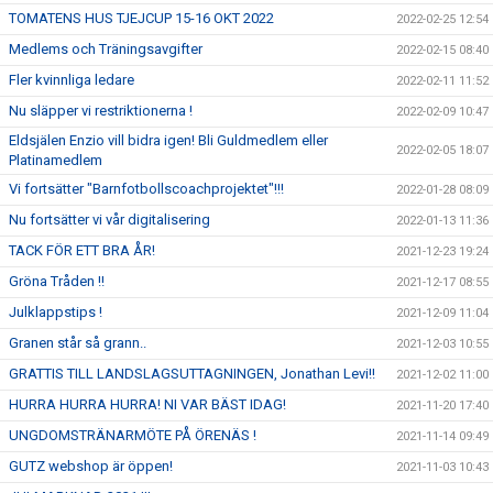
TOMATENS HUS TJEJCUP 15-16 OKT 2022
2022-02-25 12:54
Medlems och Träningsavgifter
2022-02-15 08:40
Fler kvinnliga ledare
2022-02-11 11:52
Nu släpper vi restriktionerna !
2022-02-09 10:47
Eldsjälen Enzio vill bidra igen! Bli Guldmedlem eller
2022-02-05 18:07
Platinamedlem
Vi fortsätter "Barnfotbollscoachprojektet"!!!
2022-01-28 08:09
Nu fortsätter vi vår digitalisering
2022-01-13 11:36
TACK FÖR ETT BRA ÅR!
2021-12-23 19:24
Gröna Tråden !!
2021-12-17 08:55
Julklappstips !
2021-12-09 11:04
Granen står så grann..
2021-12-03 10:55
GRATTIS TILL LANDSLAGSUTTAGNINGEN, Jonathan Levi!!
2021-12-02 11:00
HURRA HURRA HURRA! NI VAR BÄST IDAG!
2021-11-20 17:40
UNGDOMSTRÄNARMÖTE PÅ ÖRENÄS !
2021-11-14 09:49
GUTZ webshop är öppen!
2021-11-03 10:43