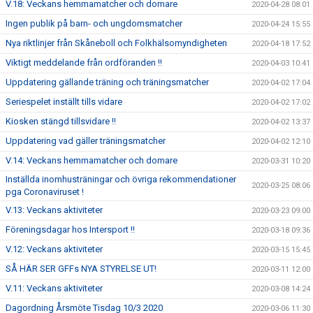
V.18: Veckans hemmamatcher och domare
2020-04-28 08:01
Ingen publik på barn- och ungdomsmatcher
2020-04-24 15:55
Nya riktlinjer från Skåneboll och Folkhälsomyndigheten
2020-04-18 17:52
Viktigt meddelande från ordföranden !!
2020-04-03 10:41
Uppdatering gällande träning och träningsmatcher
2020-04-02 17:04
Seriespelet inställt tills vidare
2020-04-02 17:02
Kiosken stängd tillsvidare !!
2020-04-02 13:37
Uppdatering vad gäller träningsmatcher
2020-04-02 12:10
V.14: Veckans hemmamatcher och domare
2020-03-31 10:20
Inställda inomhusträningar och övriga rekommendationer
2020-03-25 08:06
pga Coronaviruset !
V.13: Veckans aktiviteter
2020-03-23 09:00
Föreningsdagar hos Intersport !!
2020-03-18 09:36
V.12: Veckans aktiviteter
2020-03-15 15:45
SÅ HÄR SER GFFs NYA STYRELSE UT!
2020-03-11 12:00
V.11: Veckans aktiviteter
2020-03-08 14:24
Dagordning Årsmöte Tisdag 10/3 2020
2020-03-06 11:30