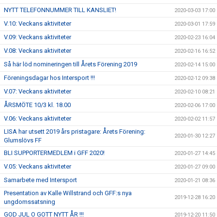
NYTT TELEFONNUMMER TILL KANSLIET!
2020-03-03 17:00
V.10: Veckans aktiviteter
2020-03-01 17:59
V.09: Veckans aktiviteter
2020-02-23 16:04
V.08: Veckans aktiviteter
2020-02-16 16:52
Så här löd nomineringen till Årets Förening 2019
2020-02-14 15:00
Föreningsdagar hos Intersport !!!
2020-02-12 09:38
V.07: Veckans aktiviteter
2020-02-10 08:21
ÅRSMÖTE 10/3 kl. 18.00
2020-02-06 17:00
V.06: Veckans aktiviteter
2020-02-02 11:57
LISA har utsett 2019 års pristagare: Årets Förening:
2020-01-30 12:27
Glumslövs FF
BLI SUPPORTERMEDLEM i GFF 2020!
2020-01-27 14:45
V.05: Veckans aktiviteter
2020-01-27 09:00
Samarbete med Intersport
2020-01-21 08:36
Presentation av Kalle Willstrand och GFF:s nya
2019-12-28 16:20
ungdomssatsning
GOD JUL O GOTT NYTT ÅR !!!
2019-12-20 11:50