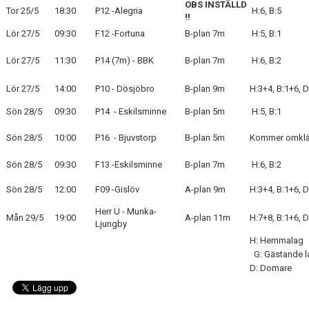
OBS INSTÄLLD
Tor 25/5
18:30
P12 -Alegria
H:6, B:5
!!
BLI MEDLEM
Lör 27/5
09:30
F12 -Fortuna
B-plan 7m
H:5, B:1
KLÄDKOLLEKTION
Lör 27/5
11:30
P14 (7m) - BBK
B-plan 7m
H:6, B:2
Lör 27/5
14:00
P10 - Dösjöbro
B-plan 9m
H:3+4, B:1+6, D
FOTBOLLSSKOLAN 2026
Sön 28/5
09:30
P14 - Eskilsminne
B-plan 5m
H:5, B:1
Sön 28/5
10:00
P16 - Bjuvstorp
B-plan 5m
Kommer omkl
Sön 28/5
09:30
F13 -Eskilsminne
B-plan 7m
H:6, B:2
Sön 28/5
12:00
F09 -Gislöv
A-plan 9m
H:3+4, B:1+6, D
Herr U - Munka-
Mån 29/5
19:00
A-plan 11m
H:7+8, B:1+6, D
Ljungby
H: Hemmalag
G: Gästande l
D: Domare