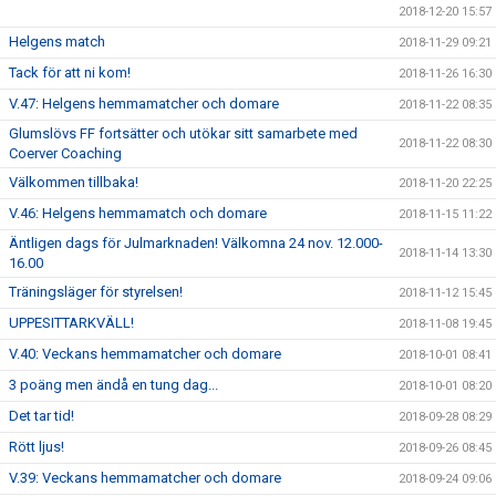
2018-12-20 15:57
Helgens match
2018-11-29 09:21
Tack för att ni kom!
2018-11-26 16:30
V.47: Helgens hemmamatcher och domare
2018-11-22 08:35
Glumslövs FF fortsätter och utökar sitt samarbete med
2018-11-22 08:30
Coerver Coaching
Välkommen tillbaka!
2018-11-20 22:25
V.46: Helgens hemmamatch och domare
2018-11-15 11:22
Äntligen dags för Julmarknaden! Välkomna 24 nov. 12.000-
2018-11-14 13:30
16.00
Träningsläger för styrelsen!
2018-11-12 15:45
UPPESITTARKVÄLL!
2018-11-08 19:45
V.40: Veckans hemmamatcher och domare
2018-10-01 08:41
3 poäng men ändå en tung dag...
2018-10-01 08:20
Det tar tid!
2018-09-28 08:29
Rött ljus!
2018-09-26 08:45
V.39: Veckans hemmamatcher och domare
2018-09-24 09:06