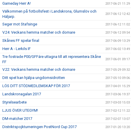
Gameday Herr A!
2017-06-21 11:29
Välkommen på fotbollsfest i Landskrona, Glumslöv och
2017-06-12 12:42
Häljarp.
Seger mot Stafsinge
2017-06-12 11:02
V.24: Veckans hemma matcher och domare
2017-06-12 09:54
Skånes FF spelar final
2017-06-09 13:29
Herr A - Lerkils IF
2017-06-02 13:49
Tre fostrade P00/GFFáre uttagna till att representera Skåne
2017-06-01 09:17
FF
V.22: Veckans hemma matcher och domare
2017-05-29 09:32
Ditt spel kan hjälpa ungdomsidrotten
2017-05-10 09:06
LÖS DITT STÖDMEDLEMSKAP FÖR 2017
2017-04-01 15:29
Landskronagalan 2017
2017-03-06 19:37
Styrelsearbete
2017-03-03 15:03
LJUS ÖVER UTEGYM!
2017-02-12 11:22
DM-matcher 2017
2017-02-07 13:07
Distriktspojkturneringen PostNord Cup 2017
2017-01-20 13:20