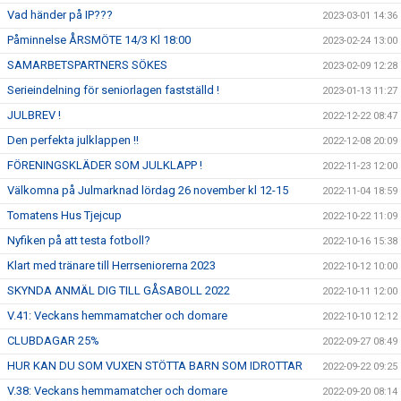
Vad händer på IP???
2023-03-01 14:36
Påminnelse ÅRSMÖTE 14/3 Kl 18:00
2023-02-24 13:00
SAMARBETSPARTNERS SÖKES
2023-02-09 12:28
Serieindelning för seniorlagen fastställd !
2023-01-13 11:27
JULBREV !
2022-12-22 08:47
Den perfekta julklappen !!
2022-12-08 20:09
FÖRENINGSKLÄDER SOM JULKLAPP !
2022-11-23 12:00
Välkomna på Julmarknad lördag 26 november kl 12-15
2022-11-04 18:59
Tomatens Hus Tjejcup
2022-10-22 11:09
Nyfiken på att testa fotboll?
2022-10-16 15:38
Klart med tränare till Herrseniorerna 2023
2022-10-12 10:00
SKYNDA ANMÄL DIG TILL GÅSABOLL 2022
2022-10-11 12:00
V.41: Veckans hemmamatcher och domare
2022-10-10 12:12
CLUBDAGAR 25%
2022-09-27 08:49
HUR KAN DU SOM VUXEN STÖTTA BARN SOM IDROTTAR
2022-09-22 09:25
V.38: Veckans hemmamatcher och domare
2022-09-20 08:14