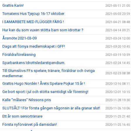
Grattis Karin!
2021-05-11 21:05
Tomatens Hus Tjejcup 16-17 oktober
2021-05-03 23:59
I SAMARBETE MED FLÜGGER FÄRG !
2021-04-21 08:48
Hur kan du som vuxen stötta barn som idrottar ?
2021-04-14 09:21
Årsmöte 2021-03-09
2021-03-24 12:00
Dags att förnya medlemskapet i GFF!
2021-03-20 10:45
Föräldraföreläsning
2021-03-19 10:59
Sparbankens Idrottsledarstipendium.
2021-02-24 14:45
Till Glumslövs FFs spelare, tränare, föräldrar och övriga
2021-02-23 08:38
medlemmar.
Grattis Hugo Nordén ! Årets Spelare Pojkar 15 år !
2020-12-16 08:11
Ge bort sport i jul och stötta samtidigt vår förening!
2020-12-01 10:15
Kalle "målares" Nilssons pris
2020-11-28 19:30
SLUTSÅLT ! För första gången någonsin är alla granar slut!
2020-11-26 10:06
Ett år som seniortränare
2020-11-25 21:40
Första nyförvärvet på damsidan!
2020-11-25 16:45