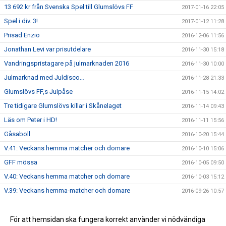
13 692 kr från Svenska Spel till Glumslövs FF
2017-01-16 22:05
Spel i div. 3!
2017-01-12 11:28
Prisad Enzio
2016-12-06 11:56
Jonathan Levi var prisutdelare
2016-11-30 15:18
Vandringspristagare på julmarknaden 2016
2016-11-30 10:00
Julmarknad med Juldisco…
2016-11-28 21:33
Glumslövs FF,s Julpåse
2016-11-15 14:02
Tre tidigare Glumslövs killar i Skånelaget
2016-11-14 09:43
Läs om Peter i HD!
2016-11-11 15:56
Gåsaboll
2016-10-20 15:44
V.41: Veckans hemma matcher och domare
2016-10-10 15:06
GFF mössa
2016-10-05 09:50
V.40: Veckans hemma matcher och domare
2016-10-03 15:12
V.39: Veckans hemma-matcher och domare
2016-09-26 10:57
V.38: veckan hemmamatcher och domare
2016-09-19 12:41
Info brev augusti 2016
För att hemsidan ska fungera korrekt använder vi nödvändiga
2016-09-14 15:35