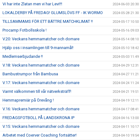
Vi har inte Zlatan men vi har Levi!!!
2024-06-03 20:30
LOKALDERBY PÅ FREDAG! GLUMSLÖVS FF - IK WORMO
2024-05-28 21:30
TILLSAMMAMS FÖR ETT BÄTTRE MATCHKLIMAT !!
2024-05-17 10:50
Procamp Fotbollsskola !
2024-05-16 09:03
V.20: Veckans hemmamatcher och domare
2024-05-14 08:10
Hjälp oss i insamlingen till 9-mannamål!
2024-05-10 18:42
Medlemserbjudande !!
2024-05-03 11:49
V.18: Veckans hemmamatcher och domare
2024-04-29 12:31
Bambustrumpor från Bambusa
2024-04-27 11:21
V.17: Veckans hemmamatcher och domare
2024-04-24 11:24
Varmt välkommen till vår nätverksträff!
2024-04-21 19:51
Hemmapremiär på Örevång !
2024-04-19 12:11
V.16: Veckans hemmamatcher och domare
2024-04-17 08:41
FREDAGSFOTBOLL PÅ LANDSKRONA IP
2024-04-16 13:00
V.15: Veckans hemmamatcher och domare
2024-04-11 10:17
Arbetet med Coerver Coaching fortsätter!
2024-04-10 19:54