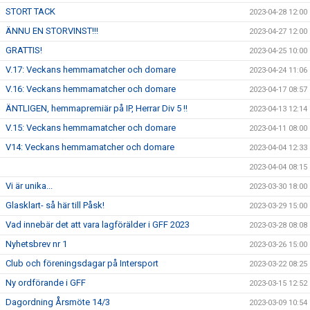
STORT TACK
2023-04-28 12:00
ÄNNU EN STORVINST!!!
2023-04-27 12:00
GRATTIS!
2023-04-25 10:00
V.17: Veckans hemmamatcher och domare
2023-04-24 11:06
V.16: Veckans hemmamatcher och domare
2023-04-17 08:57
ÄNTLIGEN, hemmapremiär på IP, Herrar Div 5 !!
2023-04-13 12:14
V.15: Veckans hemmamatcher och domare
2023-04-11 08:00
V14: Veckans hemmamatcher och domare
2023-04-04 12:33
2023-04-04 08:15
Vi är unika...
2023-03-30 18:00
Glasklart- så här till Påsk!
2023-03-29 15:00
Vad innebär det att vara lagförälder i GFF 2023
2023-03-28 08:08
Nyhetsbrev nr 1
2023-03-26 15:00
Club och föreningsdagar på Intersport
2023-03-22 08:25
Ny ordförande i GFF
2023-03-15 12:52
Dagordning Årsmöte 14/3
2023-03-09 10:54