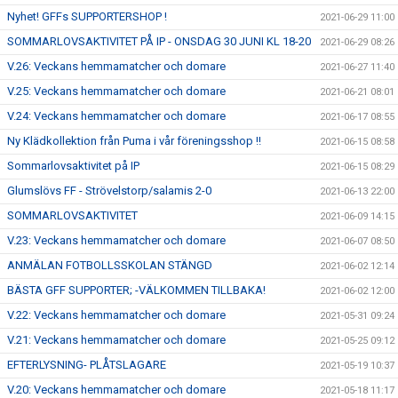
Nyhet! GFFs SUPPORTERSHOP !
2021-06-29 11:00
SOMMARLOVSAKTIVITET PÅ IP - ONSDAG 30 JUNI KL 18-20
2021-06-29 08:26
V.26: Veckans hemmamatcher och domare
2021-06-27 11:40
V.25: Veckans hemmamatcher och domare
2021-06-21 08:01
V.24: Veckans hemmamatcher och domare
2021-06-17 08:55
Ny Klädkollektion från Puma i vår föreningsshop !!
2021-06-15 08:58
Sommarlovsaktivitet på IP
2021-06-15 08:29
Glumslövs FF - Strövelstorp/salamis 2-0
2021-06-13 22:00
SOMMARLOVSAKTIVITET
2021-06-09 14:15
V.23: Veckans hemmamatcher och domare
2021-06-07 08:50
ANMÄLAN FOTBOLLSSKOLAN STÄNGD
2021-06-02 12:14
BÄSTA GFF SUPPORTER; -VÄLKOMMEN TILLBAKA!
2021-06-02 12:00
V.22: Veckans hemmamatcher och domare
2021-05-31 09:24
V.21: Veckans hemmamatcher och domare
2021-05-25 09:12
EFTERLYSNING- PLÅTSLAGARE
2021-05-19 10:37
V.20: Veckans hemmamatcher och domare
2021-05-18 11:17