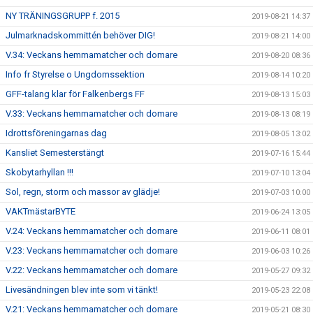
NY TRÄNINGSGRUPP f. 2015
2019-08-21 14:37
Julmarknadskommittén behöver DIG!
2019-08-21 14:00
V.34: Veckans hemmamatcher och domare
2019-08-20 08:36
Info fr Styrelse o Ungdomssektion
2019-08-14 10:20
GFF-talang klar för Falkenbergs FF
2019-08-13 15:03
V.33: Veckans hemmamatcher och domare
2019-08-13 08:19
Idrottsföreningarnas dag
2019-08-05 13:02
Kansliet Semesterstängt
2019-07-16 15:44
Skobytarhyllan !!!
2019-07-10 13:04
Sol, regn, storm och massor av glädje!
2019-07-03 10:00
VAKTmästarBYTE
2019-06-24 13:05
V.24: Veckans hemmamatcher och domare
2019-06-11 08:01
V.23: Veckans hemmamatcher och domare
2019-06-03 10:26
V.22: Veckans hemmamatcher och domare
2019-05-27 09:32
Livesändningen blev inte som vi tänkt!
2019-05-23 22:08
V.21: Veckans hemmamatcher och domare
2019-05-21 08:30