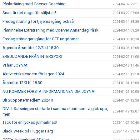
Påskträning med Coerver Coaching
2024-04-02 22:11
Snart är det dags för säljstart!
2024-03-22 07:00
Fredagsträning för tjejerna igång också
2024-03-14 18:30
Påminnelse Extraträning med Coerver Annandag Påsk
2024-03-14 09:29
Fredagsträningar igång för GFF ungdomar
2024-03-06 18:30
Agenda Årsmötet 12/3 kl 18:30
2024-03-05 12:08
ERBJUDANDE FRÅN INTERSPORT
2024-02-27 11:08
Vi har JOYNAt
2024-02-18 17:46
Aktivitetskalendern för lagen 2024
2024-02-15 12:18
Årsmöte 12/3 Kl 18:30
2024-01-31 12:00
NU KOMMER FÖRSTA INFORMATIONEN OM JOYNA!
2024-01-26 10:00
Bli Supportermedlem 2024 !!
2024-01-24 12:30
DIV. 4-Satsningen startade i samma stund som vi gick upp,
2024-01-19 12:07
men
Tack för en lyckad julmarknad!
2023-11-27 20:46
Black Week på Flügger Färg
2023-11-17 09:18
GFF´s Julmarknad 25 Nov