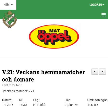
HEM
LOGGA IN
HEM
NYHETER
GRÖNA TRÅDEN
FÖRENINGEN
KONTAKT
V.21: Veckans hemmamatcher
<
>
KALENDER
och domare
2023-05-22 14:15
BILDGALLERI
Veckans matcher: V.21
MATCHER
Datum:
Kl:
Lag:
Plan:
Omklädningsr
Tis 23/5
18:30
P11 -Råå
B-plan 7m
H:6, B:5
VÅRA LAG