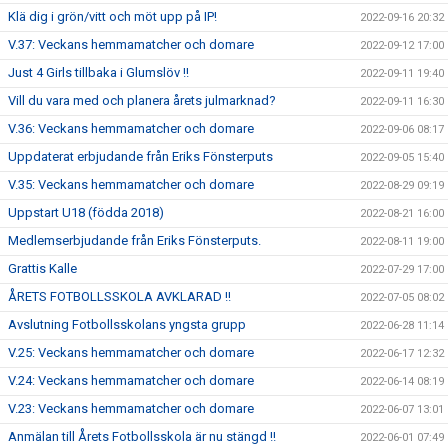
Klä dig i grön/vitt och möt upp på IP!
2022-09-16 20:32
V.37: Veckans hemmamatcher och domare
2022-09-12 17:00
Just 4 Girls tillbaka i Glumslöv !!
2022-09-11 19:40
Vill du vara med och planera årets julmarknad?
2022-09-11 16:30
V.36: Veckans hemmamatcher och domare
2022-09-06 08:17
Uppdaterat erbjudande från Eriks Fönsterputs
2022-09-05 15:40
V.35: Veckans hemmamatcher och domare
2022-08-29 09:19
Uppstart U18 (födda 2018)
2022-08-21 16:00
Medlemserbjudande från Eriks Fönsterputs.
2022-08-11 19:00
Grattis Kalle
2022-07-29 17:00
ÅRETS FOTBOLLSSKOLA AVKLARAD !!
2022-07-05 08:02
Avslutning Fotbollsskolans yngsta grupp
2022-06-28 11:14
V.25: Veckans hemmamatcher och domare
2022-06-17 12:32
V.24: Veckans hemmamatcher och domare
2022-06-14 08:19
V.23: Veckans hemmamatcher och domare
2022-06-07 13:01
Anmälan till Årets Fotbollsskola är nu stängd !!
2022-06-01 07:49