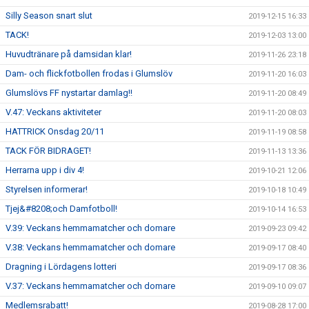
Silly Season snart slut
2019-12-15 16:33
TACK!
2019-12-03 13:00
Huvudtränare på damsidan klar!
2019-11-26 23:18
Dam- och flickfotbollen frodas i Glumslöv
2019-11-20 16:03
Glumslövs FF nystartar damlag!!
2019-11-20 08:49
V.47: Veckans aktiviteter
2019-11-20 08:03
HATTRICK Onsdag 20/11
2019-11-19 08:58
TACK FÖR BIDRAGET!
2019-11-13 13:36
Herrarna upp i div 4!
2019-10-21 12:06
Styrelsen informerar!
2019-10-18 10:49
Tjej&#8208;och Damfotboll!
2019-10-14 16:53
V.39: Veckans hemmamatcher och domare
2019-09-23 09:42
V.38: Veckans hemmamatcher och domare
2019-09-17 08:40
Dragning i Lördagens lotteri
2019-09-17 08:36
V.37: Veckans hemmamatcher och domare
2019-09-10 09:07
Medlemsrabatt!
2019-08-28 17:00