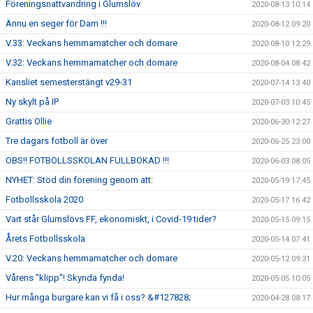
Föreningsnattvandring i Glumslöv
2020-08-13 10:14
Ännu en seger för Dam !!!
2020-08-12 09:20
V.33: Veckans hemmamatcher och domare
2020-08-10 12:29
V.32: Veckans hemmamatcher och domare
2020-08-04 08:42
Kansliet semesterstängt v29-31
2020-07-14 13:40
Ny skylt på IP
2020-07-03 10:45
Grattis Ollie
2020-06-30 12:27
Tre dagars fotboll är över
2020-06-25 23:00
OBS!! FOTBOLLSSKOLAN FULLBOKAD !!!
2020-06-03 08:05
NYHET: Stöd din förening genom att:
2020-05-19 17:45
Fotbollsskola 2020
2020-05-17 16:42
Vart står Glumslövs FF, ekonomiskt, i Covid-19 tider?
2020-05-15 09:15
Årets Fotbollsskola
2020-05-14 07:41
V.20: Veckans hemmamatcher och domare
2020-05-12 09:31
Vårens "klipp"! Skynda fynda!
2020-05-05 10:05
Hur många burgare kan vi få i oss? &#127828;
2020-04-28 08:17