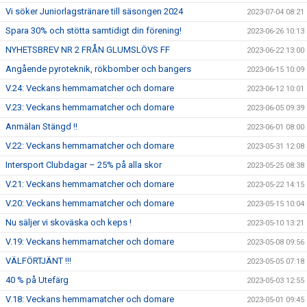
Vi söker Juniorlagstränare till säsongen 2024
2023-07-04 08:21
Spara 30% och stötta samtidigt din förening!
2023-06-26 10:13
NYHETSBREV NR 2 FRÅN GLUMSLÖVS FF
2023-06-22 13:00
Angående pyroteknik, rökbomber och bangers
2023-06-15 10:09
V.24: Veckans hemmamatcher och domare
2023-06-12 10:01
V.23: Veckans hemmamatcher och domare
2023-06-05 09:39
Anmälan Stängd !!
2023-06-01 08:00
V.22: Veckans hemmamatcher och domare
2023-05-31 12:08
Intersport Clubdagar – 25% på alla skor
2023-05-25 08:38
V.21: Veckans hemmamatcher och domare
2023-05-22 14:15
V.20: Veckans hemmamatcher och domare
2023-05-15 10:04
Nu säljer vi skoväska och keps !
2023-05-10 13:21
V.19: Veckans hemmamatcher och domare
2023-05-08 09:56
VÄLFÖRTJÄNT !!!
2023-05-05 07:18
40 % på Utefärg
2023-05-03 12:55
V.18: Veckans hemmamatcher och domare
2023-05-01 09:45