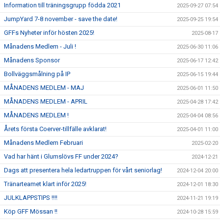
Information till träningsgrupp födda 2021
2025-09-27 07:54
JumpYard 7-8 november - save the date!
2025-09-25 19:54
GFFs Nyheter inför hösten 2025!
2025-08-17
Månadens Medlem - Juli !
2025-06-30 11:06
Månadens Sponsor
2025-06-17 12:42
Bollväggsmålning på IP
2025-06-15 19:44
MÅNADENS MEDLEM - MAJ
2025-06-01 11:50
MÅNADENS MEDLEM - APRIL
2025-04-28 17:42
MÅNADENS MEDLEM !
2025-04-04 08:56
Årets första Coerver-tillfälle avklarat!
2025-04-01 11:00
Månadens Medlem Februari
2025-02-20
Vad har hänt i Glumslövs FF under 2024?
2024-12-21
Dags att presentera hela ledartruppen för vårt seniorlag!
2024-12-04 20:00
Tränarteamet klart inför 2025!
2024-12-01 18:30
JULKLAPPSTIPS !!!!
2024-11-21 19:19
Köp GFF Mössan !!
2024-10-28 15:59