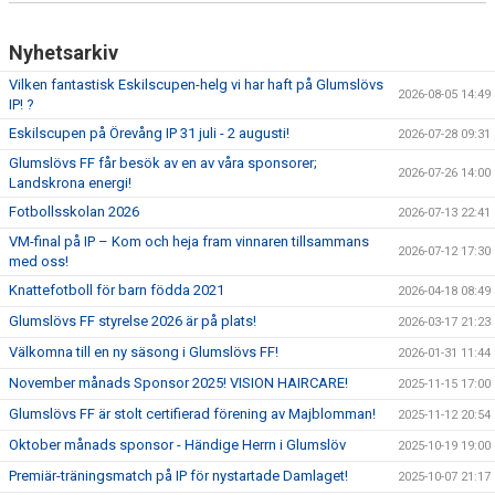
Nyhetsarkiv
Vilken fantastisk Eskilscupen-helg vi har haft på Glumslövs
2026-08-05 14:49
IP! ?
Eskilscupen på Örevång IP 31 juli - 2 augusti!
2026-07-28 09:31
Glumslövs FF får besök av en av våra sponsorer;
2026-07-26 14:00
Landskrona energi!
Fotbollsskolan 2026
2026-07-13 22:41
VM-final på IP – Kom och heja fram vinnaren tillsammans
2026-07-12 17:30
med oss!
Knattefotboll för barn födda 2021
2026-04-18 08:49
Glumslövs FF styrelse 2026 är på plats!
2026-03-17 21:23
Välkomna till en ny säsong i Glumslövs FF!
2026-01-31 11:44
November månads Sponsor 2025! VISION HAIRCARE!
2025-11-15 17:00
Glumslövs FF är stolt certifierad förening av Majblomman!
2025-11-12 20:54
Oktober månads sponsor - Händige Herrn i Glumslöv
2025-10-19 19:00
Premiär-träningsmatch på IP för nystartade Damlaget!
2025-10-07 21:17