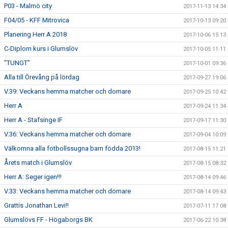
P03 - Malmö city
2017-11-13 14:34
F04/05 - KFF Mitrovica
2017-10-13 09:20
Planering Herr A 2018
2017-10-06 15:13
C-Diplom kurs i Glumslöv
2017-10-05 11:11
"TUNGT"
2017-10-01 09:36
Alla till Örevång på lördag
2017-09-27 19:06
V.39: Veckans hemma matcher och domare
2017-09-25 10:42
Herr A
2017-09-24 11:34
Herr A - Stafsinge IF
2017-09-17 11:30
V.36: Veckans hemma matcher och domare
2017-09-04 10:09
Välkomna alla fotbollssugna barn födda 2013!
2017-08-15 11:21
Årets match i Glumslöv
2017-08-15 08:32
Herr A: Seger igen!!!
2017-08-14 09:46
V.33: Veckans hemma matcher och domare
2017-08-14 09:43
Grattis Jonathan Levi!!
2017-07-11 17:08
Glumslövs FF - Högaborgs BK
2017-06-22 10:38