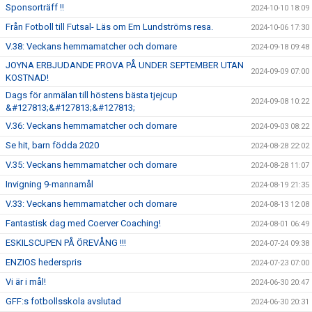
Sponsorträff !!
2024-10-10 18:09
Från Fotboll till Futsal- Läs om Em Lundströms resa.
2024-10-06 17:30
V.38: Veckans hemmamatcher och domare
2024-09-18 09:48
JOYNA ERBJUDANDE PROVA PÅ UNDER SEPTEMBER UTAN
2024-09-09 07:00
KOSTNAD!
Dags för anmälan till höstens bästa tjejcup
2024-09-08 10:22
&#127813;&#127813;&#127813;
V.36: Veckans hemmamatcher och domare
2024-09-03 08:22
Se hit, barn födda 2020
2024-08-28 22:02
V.35: Veckans hemmamatcher och domare
2024-08-28 11:07
Invigning 9-mannamål
2024-08-19 21:35
V.33: Veckans hemmamatcher och domare
2024-08-13 12:08
Fantastisk dag med Coerver Coaching!
2024-08-01 06:49
ESKILSCUPEN PÅ ÖREVÅNG !!!
2024-07-24 09:38
ENZIOS hederspris
2024-07-23 07:00
Vi är i mål!
2024-06-30 20:47
GFF:s fotbollsskola avslutad
2024-06-30 20:31