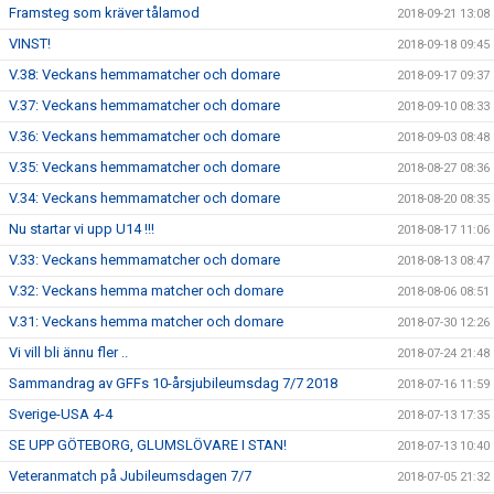
Framsteg som kräver tålamod
2018-09-21 13:08
VINST!
2018-09-18 09:45
V.38: Veckans hemmamatcher och domare
2018-09-17 09:37
V.37: Veckans hemmamatcher och domare
2018-09-10 08:33
V.36: Veckans hemmamatcher och domare
2018-09-03 08:48
V.35: Veckans hemmamatcher och domare
2018-08-27 08:36
V.34: Veckans hemmamatcher och domare
2018-08-20 08:35
Nu startar vi upp U14 !!!
2018-08-17 11:06
V.33: Veckans hemmamatcher och domare
2018-08-13 08:47
V.32: Veckans hemma matcher och domare
2018-08-06 08:51
V.31: Veckans hemma matcher och domare
2018-07-30 12:26
Vi vill bli ännu fler ..
2018-07-24 21:48
Sammandrag av GFFs 10-årsjubileumsdag 7/7 2018
2018-07-16 11:59
Sverige-USA 4-4
2018-07-13 17:35
SE UPP GÖTEBORG, GLUMSLÖVARE I STAN!
2018-07-13 10:40
Veteranmatch på Jubileumsdagen 7/7
2018-07-05 21:32