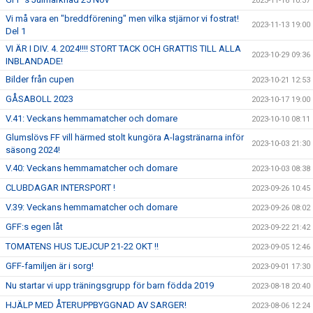
2023-11-16 10:37
Vi må vara en "breddförening" men vilka stjärnor vi fostrat!
2023-11-13 19:00
Del 1
VI ÄR I DIV. 4. 2024!!!! STORT TACK OCH GRATTIS TILL ALLA
2023-10-29 09:36
INBLANDADE!
Bilder från cupen
2023-10-21 12:53
GÅSABOLL 2023
2023-10-17 19:00
V.41: Veckans hemmamatcher och domare
2023-10-10 08:11
Glumslövs FF vill härmed stolt kungöra A-lagstränarna inför
2023-10-03 21:30
säsong 2024!
V.40: Veckans hemmamatcher och domare
2023-10-03 08:38
CLUBDAGAR INTERSPORT !
2023-09-26 10:45
V.39: Veckans hemmamatcher och domare
2023-09-26 08:02
GFF:s egen låt
2023-09-22 21:42
TOMATENS HUS TJEJCUP 21-22 OKT !!
2023-09-05 12:46
GFF-familjen är i sorg!
2023-09-01 17:30
Nu startar vi upp träningsgrupp för barn födda 2019
2023-08-18 20:40
HJÄLP MED ÅTERUPPBYGGNAD AV SARGER!
2023-08-06 12:24