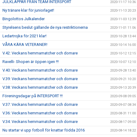
JULKLAPPAR FRÅN TEAM INTERSPORT
2020-11-17 10:36
Ny tränare klar för juniorlaget!
2020-11-13 20:23
Bingolottos Julkalender
2020-11-03 12:39
Styrelsens beslut gällande de nya restriktionerna
2020-11-01 11:06
Ledartrojka för 2021 klar!
2020-10-28 13:44
VÅRA KÄRA VETERANER!
2020-10-14 16:00
V.42: Veckans hemmamatcher och domare
2020-10-12 12:15
Ravelli- Shopen är öppen igen !!!
2020-10-07 12:10
V.40: Veckans hemmamatcher och domare
2020-09-28 13:40
V.39: Veckans hemmamatcher och domare
2020-09-21 10:20
V.38: Veckans hemmamatcher och domare
2020-09-13 20:39
Föreningsdagar på INTERSPORT !!!
2020-09-08 09:05
V.37: Veckans hemmamatcher och domare
2020-09-07 08:34
V.36: Veckans hemmamatcher och domare
2020-08-31 11:00
V.34: Veckans hemmamatcher och domare
2020-08-17 09:00
Nu startar vi upp fotboll för knattar födda 2016
2020-08-14 18:22