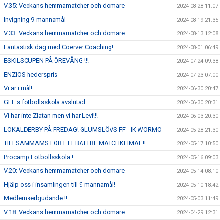
V.35: Veckans hemmamatcher och domare
2024-08-28 11:07
Invigning 9-mannamål
2024-08-19 21:35
V.33: Veckans hemmamatcher och domare
2024-08-13 12:08
Fantastisk dag med Coerver Coaching!
2024-08-01 06:49
ESKILSCUPEN PÅ ÖREVÅNG !!!
2024-07-24 09:38
ENZIOS hederspris
2024-07-23 07:00
Vi är i mål!
2024-06-30 20:47
GFF:s fotbollsskola avslutad
2024-06-30 20:31
Vi har inte Zlatan men vi har Levi!!!
2024-06-03 20:30
LOKALDERBY PÅ FREDAG! GLUMSLÖVS FF - IK WORMO
2024-05-28 21:30
TILLSAMMAMS FÖR ETT BÄTTRE MATCHKLIMAT !!
2024-05-17 10:50
Procamp Fotbollsskola !
2024-05-16 09:03
V.20: Veckans hemmamatcher och domare
2024-05-14 08:10
Hjälp oss i insamlingen till 9-mannamål!
2024-05-10 18:42
Medlemserbjudande !!
2024-05-03 11:49
V.18: Veckans hemmamatcher och domare
2024-04-29 12:31