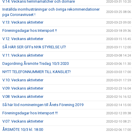
V.14: Veckans hemmamatcher och domare
2020-03-31 10:20
Inställda inomhusträningar och övriga rekommendationer
2020-03-25 08:06
pga Coronaviruset !
V.13: Veckans aktiviteter
2020-03-23 09:00
Föreningsdagar hos Intersport !!
2020-03-18 09:36
V.12: Veckans aktiviteter
2020-03-15 15:45
SÅ HÄR SER GFFs NYA STYRELSE UT!
2020-03-11 12:00
V.11: Veckans aktiviteter
2020-03-08 14:24
Dagordning Årsmöte Tisdag 10/3 2020
2020-03-06 11:30
NYTT TELEFONNUMMER TILL KANSLIET!
2020-03-03 17:00
V.10: Veckans aktiviteter
2020-03-01 17:59
V.09: Veckans aktiviteter
2020-02-23 16:04
V.08: Veckans aktiviteter
2020-02-16 16:52
Så här löd nomineringen till Årets Förening 2019
2020-02-14 15:00
Föreningsdagar hos Intersport !!!
2020-02-12 09:38
V.07: Veckans aktiviteter
2020-02-10 08:21
ÅRSMÖTE 10/3 kl. 18.00
2020-02-06 17:00