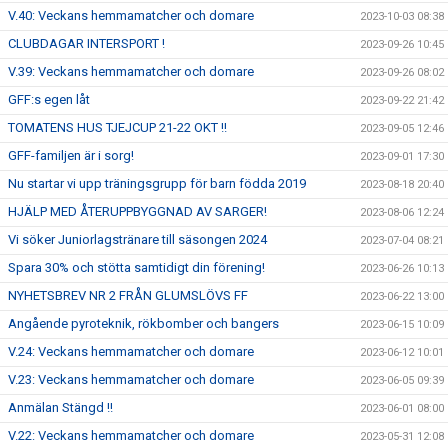
V.40: Veckans hemmamatcher och domare
2023-10-03 08:38
CLUBDAGAR INTERSPORT !
2023-09-26 10:45
V.39: Veckans hemmamatcher och domare
2023-09-26 08:02
GFF:s egen låt
2023-09-22 21:42
TOMATENS HUS TJEJCUP 21-22 OKT !!
2023-09-05 12:46
GFF-familjen är i sorg!
2023-09-01 17:30
Nu startar vi upp träningsgrupp för barn födda 2019
2023-08-18 20:40
HJÄLP MED ÅTERUPPBYGGNAD AV SARGER!
2023-08-06 12:24
Vi söker Juniorlagstränare till säsongen 2024
2023-07-04 08:21
Spara 30% och stötta samtidigt din förening!
2023-06-26 10:13
NYHETSBREV NR 2 FRÅN GLUMSLÖVS FF
2023-06-22 13:00
Angående pyroteknik, rökbomber och bangers
2023-06-15 10:09
V.24: Veckans hemmamatcher och domare
2023-06-12 10:01
V.23: Veckans hemmamatcher och domare
2023-06-05 09:39
Anmälan Stängd !!
2023-06-01 08:00
V.22: Veckans hemmamatcher och domare
2023-05-31 12:08