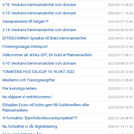
V.16: Veckans hemmamatcher och domare
2022-04-19 08:02
V.15: Veckans hemmamatcher och domare
2022-04-11 16:20
Seriepremiärer till helgen !!!
2022-04-07 12:46
V.14: Veckans hemmamatcher och domare
2022-04-06 09:59
EFTERLYSNING! Speaker till årets hemmamatcher.
2022-04-01 10:30
Föreningsdagar Intersport
2022-03-20 12:54
Välkommen att stötta GFF, bli Guld el Platinamedlem
2022-03-17 08:11
V.10: Veckans hemmamatcher och domare
2022-03-08 07:59
TOMATENS HUS TJEJCUP 15-16 OKT 2022
2022-02-25 12:54
Medlems och Träningsavgifter
2022-02-15 08:40
Fler kvinnliga ledare
2022-02-11 11:52
Nu släpper vi restriktionerna !
2022-02-09 10:47
Eldsjälen Enzio vill bidra igen! Bli Guldmedlem eller
2022-02-05 18:07
Platinamedlem
Vi fortsätter "Barnfotbollscoachprojektet"!!!
2022-01-28 08:09
Nu fortsätter vi vår digitalisering
2022-01-13 11:36