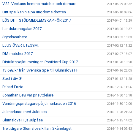
V.22: Veckans hemma matcher och domare
2017-05-29 09:32
Ditt spel kan hjälpa ungdomsidrotten
2017-05-10 09:06
LÖS DITT STÖDMEDLEMSKAP FÖR 2017
2017-04-01 15:29
Landskronagalan 2017
2017-03-06 19:37
Styrelsearbete
2017-03-03 15:03
LJUS ÖVER UTEGYM!
2017-02-12 11:22
DM-matcher 2017
2017-02-07 13:07
Distriktspojkturneringen PostNord Cup 2017
2017-01-20 13:20
13 692 kr från Svenska Spel till Glumslövs FF
2017-01-16 22:05
Spel i div. 3!
2017-01-12 11:28
Prisad Enzio
2016-12-06 11:56
Jonathan Levi var prisutdelare
2016-11-30 15:18
Vandringspristagare på julmarknaden 2016
2016-11-30 10:00
Julmarknad med Juldisco…
2016-11-28 21:33
Glumslövs FF,s Julpåse
2016-11-15 14:02
Tre tidigare Glumslövs killar i Skånelaget
2016-11-14 09:43