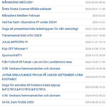
MÅNADENS MEDLEM !
2025-04-04 08:56
Årets första Coerver-tillfälle avklarat!
2025-04-01 11:00
Månadens Medlem Februari
2025-02-20
Vad har hänt i Glumslövs FF under 2024?
2024-12-21
Dags att presentera hela ledartruppen för vårt seniorlag!
2024-12-04 20:00
Tränarteamet klart inför 2025!
2024-12-01 18:30
JULKLAPPSTIPS !!!!
2024-11-21 19:19
Köp GFF Mössan !!
2024-10-28 15:59
Sponsorträff !!
2024-10-10 18:09
Från Fotboll till Futsal- Läs om Em Lundströms resa.
2024-10-06 17:30
V.38: Veckans hemmamatcher och domare
2024-09-18 09:48
JOYNA ERBJUDANDE PROVA PÅ UNDER SEPTEMBER UTAN
2024-09-09 07:00
KOSTNAD!
Dags för anmälan till höstens bästa tjejcup
2024-09-08 10:22
&#127813;&#127813;&#127813;
V.36: Veckans hemmamatcher och domare
2024-09-03 08:22
Se hit, barn födda 2020
2024-08-28 22:02