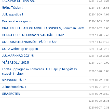
TACK FÖR ETT BRA ÅR!
2021-12-23 19:24
Gröna Tråden !!
2021-12-17 08:55
Julklappstips !
2021-12-09 11:04
Granen står så grann..
2021-12-03 10:55
GRATTIS TILL LANDSLAGSUTTAGNINGEN, Jonathan Levi!!
2021-12-02 11:00
HURRA HURRA HURRA! NI VAR BÄST IDAG!
2021-11-20 17:40
UNGDOMSTRÄNARMÖTE PÅ ÖRENÄS !
2021-11-14 09:49
GUTZ webshop är öppen!
2021-11-03 10:43
JULMARKNAD 2021 !!!
2021-11-02 09:25
"GÅSABOLL" 2021!
2021-10-27 12:00
Första upplagen av Tomatens Hus Tjejcup har gått av
2021-10-20 10:05
stapeln i helgen
SPONSORTRÄFF!
2021-09-22 10:30
Julmarknad 2021
2021-09-21 08:17
GRÄSROTEN
2021-09-09 06:50
2021-09-08 08:33
2021-09-07 10:38