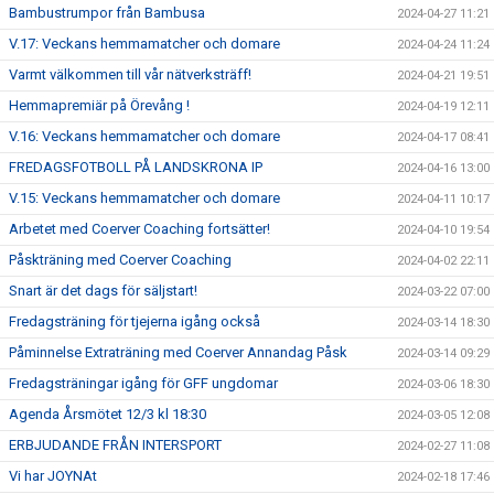
Bambustrumpor från Bambusa
2024-04-27 11:21
V.17: Veckans hemmamatcher och domare
2024-04-24 11:24
Varmt välkommen till vår nätverksträff!
2024-04-21 19:51
Hemmapremiär på Örevång !
2024-04-19 12:11
V.16: Veckans hemmamatcher och domare
2024-04-17 08:41
FREDAGSFOTBOLL PÅ LANDSKRONA IP
2024-04-16 13:00
V.15: Veckans hemmamatcher och domare
2024-04-11 10:17
Arbetet med Coerver Coaching fortsätter!
2024-04-10 19:54
Påskträning med Coerver Coaching
2024-04-02 22:11
Snart är det dags för säljstart!
2024-03-22 07:00
Fredagsträning för tjejerna igång också
2024-03-14 18:30
Påminnelse Extraträning med Coerver Annandag Påsk
2024-03-14 09:29
Fredagsträningar igång för GFF ungdomar
2024-03-06 18:30
Agenda Årsmötet 12/3 kl 18:30
2024-03-05 12:08
ERBJUDANDE FRÅN INTERSPORT
2024-02-27 11:08
Vi har JOYNAt
2024-02-18 17:46