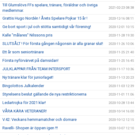
Till Glumslövs FFs spelare, tränare, föräldrar och övriga
2021-02-23 08:38
medlemmar.
Grattis Hugo Nordén ! Årets Spelare Pojkar 15 år !
2020-12-16 08:11
Ge bort sport i jul och stötta samtidigt vår förening!
2020-12-01 10:15
Kalle "målares" Nilssons pris
2020-11-28 19:30
SLUTSÅLT ! För första gången någonsin är alla granar slut!
2020-11-26 10:06
Ett år som seniortränare
2020-11-25 21:40
Första nyförvärvet på damsidan!
2020-11-25 16:45
JULKLAPPAR FRÅN TEAM INTERSPORT
2020-11-17 10:36
Ny tränare klar för juniorlaget!
2020-11-13 20:23
Bingolottos Julkalender
2020-11-03 12:39
Styrelsens beslut gällande de nya restriktionerna
2020-11-01 11:06
Ledartrojka för 2021 klar!
2020-10-28 13:44
VÅRA KÄRA VETERANER!
2020-10-14 16:00
V.42: Veckans hemmamatcher och domare
2020-10-12 12:15
Ravelli- Shopen är öppen igen !!!
2020-10-07 12:10