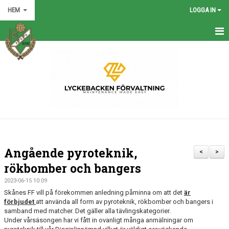
HEM
LOGGA IN
HEM
NYHETER
GRÖNA TRÅDEN
FÖRENINGEN
KONTAKT
Angående pyroteknik,
<
>
KALENDER
rökbomber och bangers
2023-06-15 10:09
BILDGALLERI
Skånes FF vill på förekommen anledning påminna om att det
är
förbjudet
att använda all form av pyroteknik, rökbomber och bangers i
MATCHER
samband med matcher. Det gäller alla tävlingskategorier.
Under vårsäsongen har vi fått in ovanligt många anmälningar om
VÅRA LAG