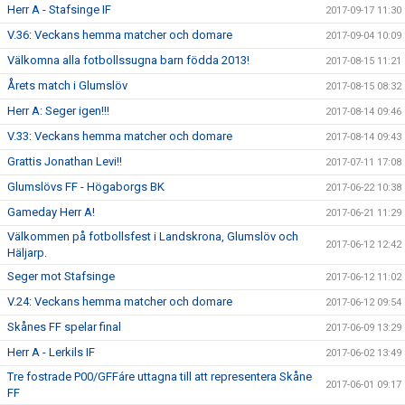
Herr A - Stafsinge IF
2017-09-17 11:30
V.36: Veckans hemma matcher och domare
2017-09-04 10:09
Välkomna alla fotbollssugna barn födda 2013!
2017-08-15 11:21
Årets match i Glumslöv
2017-08-15 08:32
Herr A: Seger igen!!!
2017-08-14 09:46
V.33: Veckans hemma matcher och domare
2017-08-14 09:43
Grattis Jonathan Levi!!
2017-07-11 17:08
Glumslövs FF - Högaborgs BK
2017-06-22 10:38
Gameday Herr A!
2017-06-21 11:29
Välkommen på fotbollsfest i Landskrona, Glumslöv och
2017-06-12 12:42
Häljarp.
Seger mot Stafsinge
2017-06-12 11:02
V.24: Veckans hemma matcher och domare
2017-06-12 09:54
Skånes FF spelar final
2017-06-09 13:29
Herr A - Lerkils IF
2017-06-02 13:49
Tre fostrade P00/GFFáre uttagna till att representera Skåne
2017-06-01 09:17
FF