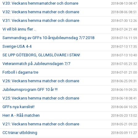
V.33: Veckans hemmamatcher och domare
2018-08-13 08:47
V.32: Veckans hemma matcher och domare
2018-08-06 08:51
V.31: Veckans hemma matcher och domare
2018-07-30 12:26
Vi vill bli ännu fler ..
2018-07-24 21:48
Sammandrag av GFFs 10-årsjubileumsdag 7/7 2018
2018-07-16 11:59
Sverige-USA 4-4
2018-07-13 17:35
SE UPP GÖTEBORG, GLUMSLÖVARE I STAN!
2018-07-13 10:40
Veteranmatch på Jubileumsdagen 7/7
2018-07-05 21:32
Fotboll i dagarna tre
2018-07-01 21:00
V.26: Veckans hemma matcher och domare
2018-06-25 09:31
Jubileumsprogram GFF 10 år !!!
2018-06-19 09:25
V.25: Veckans hemma matcher och domare
2018-06-18 08:41
GFFs nya kanslist!
2018-06-04 10:25
Herr A - Råå matchen
2018-05-23 13:02
V.21: Veckans hemma matcher och domare
2018-05-21 09:22
CC tränar utbildning
2018-05-09 11:27