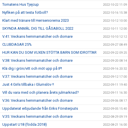
Tomatens Hus Tjejcup
2022-10-22 11:09
Nyfiken på att testa fotboll?
2022-10-16 15:38
Klart med tränare till Herrseniorerna 2023
2022-10-12 10:00
SKYNDA ANMÄL DIG TILL GÅSABOLL 2022
2022-10-11 12:00
V.41: Veckans hemmamatcher och domare
2022-10-10 12:12
CLUBDAGAR 25%
2022-09-27 08:49
HUR KAN DU SOM VUXEN STÖTTA BARN SOM IDROTTAR
2022-09-22 09:25
V.38: Veckans hemmamatcher och domare
2022-09-20 08:14
Klä dig i grön/vitt och möt upp på IP!
2022-09-16 20:32
V.37: Veckans hemmamatcher och domare
2022-09-12 17:00
Just 4 Girls tillbaka i Glumslöv !!
2022-09-11 19:40
Vill du vara med och planera årets julmarknad?
2022-09-11 16:30
V.36: Veckans hemmamatcher och domare
2022-09-06 08:17
Uppdaterat erbjudande från Eriks Fönsterputs
2022-09-05 15:40
V.35: Veckans hemmamatcher och domare
2022-08-29 09:19
Uppstart U18 (födda 2018)
2022-08-21 16:00