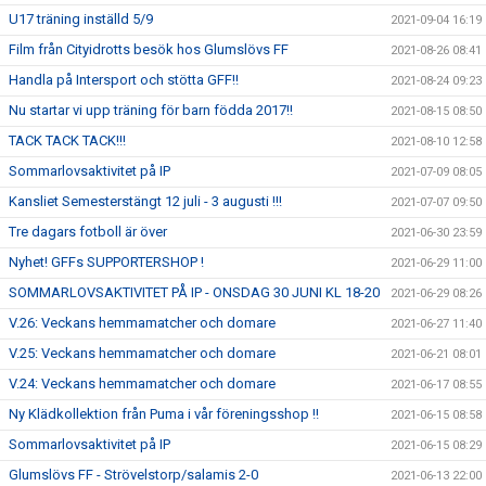
U17 träning inställd 5/9
2021-09-04 16:19
Film från Cityidrotts besök hos Glumslövs FF
2021-08-26 08:41
Handla på Intersport och stötta GFF!!
2021-08-24 09:23
Nu startar vi upp träning för barn födda 2017!!
2021-08-15 08:50
TACK TACK TACK!!!
2021-08-10 12:58
Sommarlovsaktivitet på IP
2021-07-09 08:05
Kansliet Semesterstängt 12 juli - 3 augusti !!!
2021-07-07 09:50
Tre dagars fotboll är över
2021-06-30 23:59
Nyhet! GFFs SUPPORTERSHOP !
2021-06-29 11:00
SOMMARLOVSAKTIVITET PÅ IP - ONSDAG 30 JUNI KL 18-20
2021-06-29 08:26
V.26: Veckans hemmamatcher och domare
2021-06-27 11:40
V.25: Veckans hemmamatcher och domare
2021-06-21 08:01
V.24: Veckans hemmamatcher och domare
2021-06-17 08:55
Ny Klädkollektion från Puma i vår föreningsshop !!
2021-06-15 08:58
Sommarlovsaktivitet på IP
2021-06-15 08:29
Glumslövs FF - Strövelstorp/salamis 2-0
2021-06-13 22:00