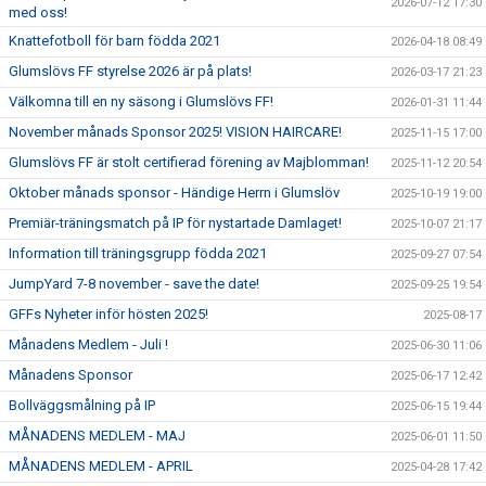
2026-07-12 17:30
med oss!
Knattefotboll för barn födda 2021
2026-04-18 08:49
Glumslövs FF styrelse 2026 är på plats!
2026-03-17 21:23
Välkomna till en ny säsong i Glumslövs FF!
2026-01-31 11:44
November månads Sponsor 2025! VISION HAIRCARE!
2025-11-15 17:00
Glumslövs FF är stolt certifierad förening av Majblomman!
2025-11-12 20:54
Oktober månads sponsor - Händige Herrn i Glumslöv
2025-10-19 19:00
Premiär-träningsmatch på IP för nystartade Damlaget!
2025-10-07 21:17
Information till träningsgrupp födda 2021
2025-09-27 07:54
JumpYard 7-8 november - save the date!
2025-09-25 19:54
GFFs Nyheter inför hösten 2025!
2025-08-17
Månadens Medlem - Juli !
2025-06-30 11:06
Månadens Sponsor
2025-06-17 12:42
Bollväggsmålning på IP
2025-06-15 19:44
MÅNADENS MEDLEM - MAJ
2025-06-01 11:50
MÅNADENS MEDLEM - APRIL
2025-04-28 17:42