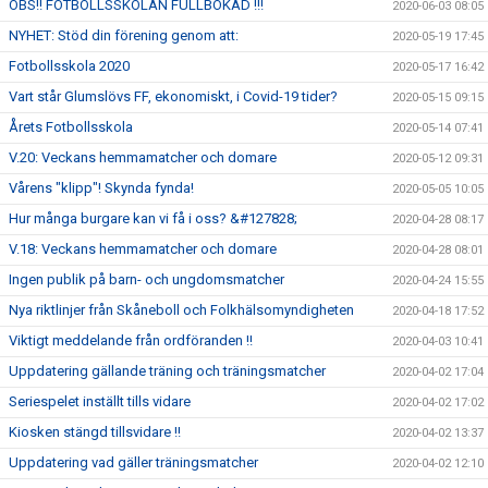
OBS!! FOTBOLLSSKOLAN FULLBOKAD !!!
2020-06-03 08:05
NYHET: Stöd din förening genom att:
2020-05-19 17:45
Fotbollsskola 2020
2020-05-17 16:42
Vart står Glumslövs FF, ekonomiskt, i Covid-19 tider?
2020-05-15 09:15
Årets Fotbollsskola
2020-05-14 07:41
V.20: Veckans hemmamatcher och domare
2020-05-12 09:31
Vårens "klipp"! Skynda fynda!
2020-05-05 10:05
Hur många burgare kan vi få i oss? &#127828;
2020-04-28 08:17
V.18: Veckans hemmamatcher och domare
2020-04-28 08:01
Ingen publik på barn- och ungdomsmatcher
2020-04-24 15:55
Nya riktlinjer från Skåneboll och Folkhälsomyndigheten
2020-04-18 17:52
Viktigt meddelande från ordföranden !!
2020-04-03 10:41
Uppdatering gällande träning och träningsmatcher
2020-04-02 17:04
Seriespelet inställt tills vidare
2020-04-02 17:02
Kiosken stängd tillsvidare !!
2020-04-02 13:37
Uppdatering vad gäller träningsmatcher
2020-04-02 12:10