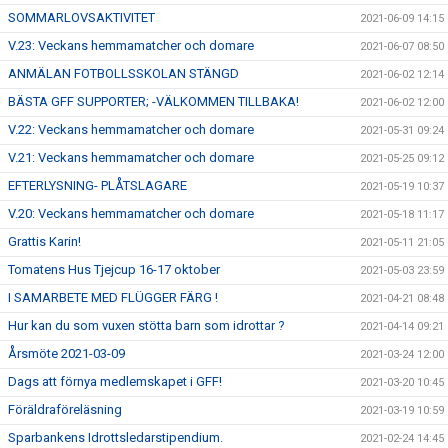
SOMMARLOVSAKTIVITET
2021-06-09 14:15
V.23: Veckans hemmamatcher och domare
2021-06-07 08:50
ANMÄLAN FOTBOLLSSKOLAN STÄNGD
2021-06-02 12:14
BÄSTA GFF SUPPORTER; -VÄLKOMMEN TILLBAKA!
2021-06-02 12:00
V.22: Veckans hemmamatcher och domare
2021-05-31 09:24
V.21: Veckans hemmamatcher och domare
2021-05-25 09:12
EFTERLYSNING- PLÅTSLAGARE
2021-05-19 10:37
V.20: Veckans hemmamatcher och domare
2021-05-18 11:17
Grattis Karin!
2021-05-11 21:05
Tomatens Hus Tjejcup 16-17 oktober
2021-05-03 23:59
I SAMARBETE MED FLÜGGER FÄRG !
2021-04-21 08:48
Hur kan du som vuxen stötta barn som idrottar ?
2021-04-14 09:21
Årsmöte 2021-03-09
2021-03-24 12:00
Dags att förnya medlemskapet i GFF!
2021-03-20 10:45
Föräldraföreläsning
2021-03-19 10:59
Sparbankens Idrottsledarstipendium.
2021-02-24 14:45