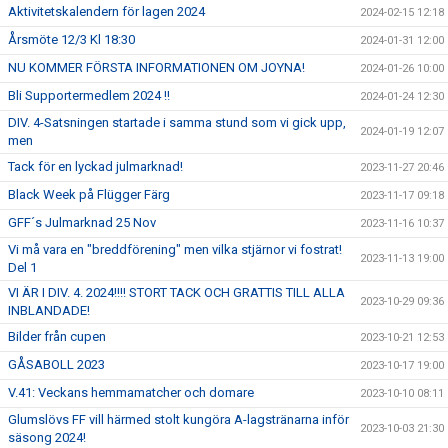
Aktivitetskalendern för lagen 2024
2024-02-15 12:18
Årsmöte 12/3 Kl 18:30
2024-01-31 12:00
NU KOMMER FÖRSTA INFORMATIONEN OM JOYNA!
2024-01-26 10:00
Bli Supportermedlem 2024 !!
2024-01-24 12:30
DIV. 4-Satsningen startade i samma stund som vi gick upp,
2024-01-19 12:07
men
Tack för en lyckad julmarknad!
2023-11-27 20:46
Black Week på Flügger Färg
2023-11-17 09:18
GFF´s Julmarknad 25 Nov
2023-11-16 10:37
Vi må vara en "breddförening" men vilka stjärnor vi fostrat!
2023-11-13 19:00
Del 1
VI ÄR I DIV. 4. 2024!!!! STORT TACK OCH GRATTIS TILL ALLA
2023-10-29 09:36
INBLANDADE!
Bilder från cupen
2023-10-21 12:53
GÅSABOLL 2023
2023-10-17 19:00
V.41: Veckans hemmamatcher och domare
2023-10-10 08:11
Glumslövs FF vill härmed stolt kungöra A-lagstränarna inför
2023-10-03 21:30
säsong 2024!