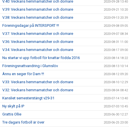
V.40: Veckans hemmamatcher och domare
2020-09-28 13:40
V.39: Veckans hemmamatcher och domare
2020-09-21 10:20
V.38: Veckans hemmamatcher och domare
2020-09-13 20:39
Föreningsdagar på INTERSPORT !!!
2020-09-08 09:05
V.37: Veckans hemmamatcher och domare
2020-09-07 08:34
V.36: Veckans hemmamatcher och domare
2020-08-31 11:00
V.34: Veckans hemmamatcher och domare
2020-08-17 09:00
Nu startar vi upp fotboll för knattar födda 2016
2020-08-14 18:22
Föreningsnattvandring i Glumslöv
2020-08-13 10:14
Ännu en seger för Dam !!!
2020-08-12 09:20
V.33: Veckans hemmamatcher och domare
2020-08-10 12:29
V.32: Veckans hemmamatcher och domare
2020-08-04 08:42
Kansliet semesterstängt v29-31
2020-07-14 13:40
Ny skylt på IP
2020-07-03 10:45
Grattis Ollie
2020-06-30 12:27
Tre dagars fotboll är över
2020-06-25 23:00