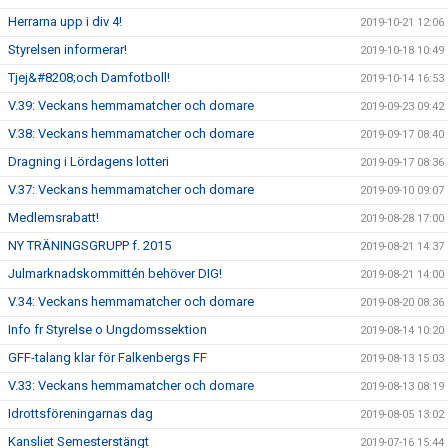
Herrarna upp i div 4!
2019-10-21 12:06
Styrelsen informerar!
2019-10-18 10:49
Tjej&#8208;och Damfotboll!
2019-10-14 16:53
V.39: Veckans hemmamatcher och domare
2019-09-23 09:42
V.38: Veckans hemmamatcher och domare
2019-09-17 08:40
Dragning i Lördagens lotteri
2019-09-17 08:36
V.37: Veckans hemmamatcher och domare
2019-09-10 09:07
Medlemsrabatt!
2019-08-28 17:00
NY TRÄNINGSGRUPP f. 2015
2019-08-21 14:37
Julmarknadskommittén behöver DIG!
2019-08-21 14:00
V.34: Veckans hemmamatcher och domare
2019-08-20 08:36
Info fr Styrelse o Ungdomssektion
2019-08-14 10:20
GFF-talang klar för Falkenbergs FF
2019-08-13 15:03
V.33: Veckans hemmamatcher och domare
2019-08-13 08:19
Idrottsföreningarnas dag
2019-08-05 13:02
Kansliet Semesterstängt
2019-07-16 15:44