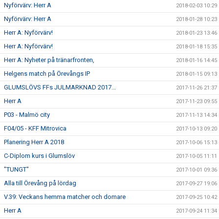
Nyförvärv: Herr A
2018-02-03 10:29
Nyförvärv: Herr A
2018-01-28 10:23
Herr A: Nyförvärv!
2018-01-23 13:46
Herr A: Nyförvärv!
2018-01-18 15:35
Herr A: Nyheter på tränarfronten,
2018-01-16 14:45
Helgens match på Örevångs IP
2018-01-15 09:13
GLUMSLÖVS FFs JULMARKNAD 2017...
2017-11-26 21:37
Herr A
2017-11-23 09:55
P03 - Malmö city
2017-11-13 14:34
F04/05 - KFF Mitrovica
2017-10-13 09:20
Planering Herr A 2018
2017-10-06 15:13
C-Diplom kurs i Glumslöv
2017-10-05 11:11
"TUNGT"
2017-10-01 09:36
Alla till Örevång på lördag
2017-09-27 19:06
V.39: Veckans hemma matcher och domare
2017-09-25 10:42
Herr A
2017-09-24 11:34