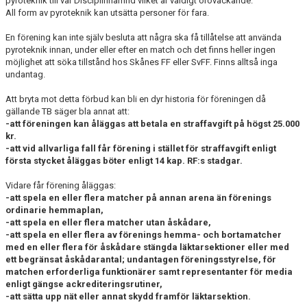
pyroteknik till vår Disciplinnämnd vilket är väldigt oroväckande.
All form av pyroteknik kan utsätta personer för fara.
BLI MEDLEM
En förening kan inte själv besluta att några ska få tillåtelse att använda
pyroteknik innan, under eller efter en match och det finns heller ingen
KLÄDKOLLEKTION
möjlighet att söka tillstånd hos Skånes FF eller SvFF. Finns alltså inga
undantag.
FOTBOLLSSKOLAN 2026
Att bryta mot detta förbud kan bli en dyr historia för föreningen då
gällande TB säger bla annat att:
-att föreningen kan åläggas att betala en straffavgift på högst 25.000
kr.
-att vid allvarliga fall får förening i stället för straffavgift enligt
första stycket åläggas böter enligt 14 kap. RF:s stadgar.
Vidare får förening åläggas:
-att spela en eller flera matcher på annan arena än förenings
ordinarie hemmaplan,
-att spela en eller flera matcher utan åskådare,
-att spela en eller flera av förenings hemma- och bortamatcher
med en eller flera för åskådare stängda läktarsektioner eller med
ett begränsat åskådarantal; undantagen föreningsstyrelse, för
matchen erforderliga funktionärer samt representanter för media
enligt gängse ackrediteringsrutiner,
-att sätta upp nät eller annat skydd framför läktarsektion.