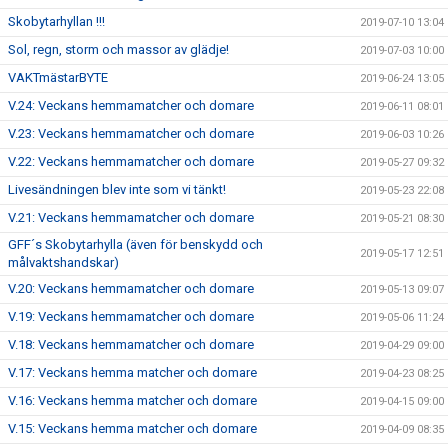
Skobytarhyllan !!!
2019-07-10 13:04
Sol, regn, storm och massor av glädje!
2019-07-03 10:00
VAKTmästarBYTE
2019-06-24 13:05
V.24: Veckans hemmamatcher och domare
2019-06-11 08:01
V.23: Veckans hemmamatcher och domare
2019-06-03 10:26
V.22: Veckans hemmamatcher och domare
2019-05-27 09:32
Livesändningen blev inte som vi tänkt!
2019-05-23 22:08
V.21: Veckans hemmamatcher och domare
2019-05-21 08:30
GFF´s Skobytarhylla (även för benskydd och
2019-05-17 12:51
målvaktshandskar)
V.20: Veckans hemmamatcher och domare
2019-05-13 09:07
V.19: Veckans hemmamatcher och domare
2019-05-06 11:24
V.18: Veckans hemmamatcher och domare
2019-04-29 09:00
V.17: Veckans hemma matcher och domare
2019-04-23 08:25
V.16: Veckans hemma matcher och domare
2019-04-15 09:00
V.15: Veckans hemma matcher och domare
2019-04-09 08:35