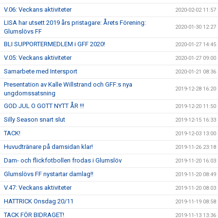
V.06: Veckans aktiviteter
2020-02-02 11:57
LISA har utsett 2019 års pristagare: Årets Förening:
2020-01-30 12:27
Glumslövs FF
BLI SUPPORTERMEDLEM i GFF 2020!
2020-01-27 14:45
V.05: Veckans aktiviteter
2020-01-27 09:00
Samarbete med Intersport
2020-01-21 08:36
Presentation av Kalle Willstrand och GFF:s nya
2019-12-28 16:20
ungdomssatsning
GOD JUL O GOTT NYTT ÅR !!!
2019-12-20 11:50
Silly Season snart slut
2019-12-15 16:33
TACK!
2019-12-03 13:00
Huvudtränare på damsidan klar!
2019-11-26 23:18
Dam- och flickfotbollen frodas i Glumslöv
2019-11-20 16:03
Glumslövs FF nystartar damlag!!
2019-11-20 08:49
V.47: Veckans aktiviteter
2019-11-20 08:03
HATTRICK Onsdag 20/11
2019-11-19 08:58
TACK FÖR BIDRAGET!
2019-11-13 13:36