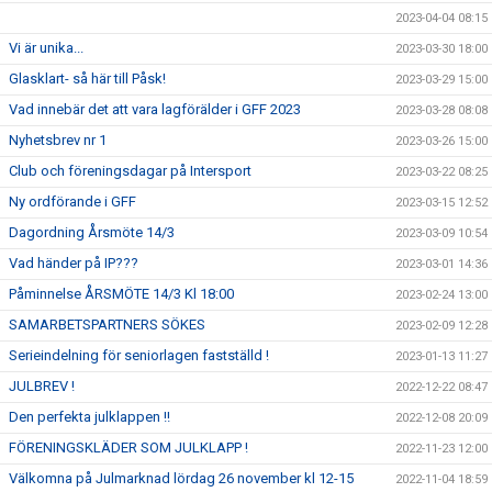
2023-04-04 08:15
Vi är unika...
2023-03-30 18:00
Glasklart- så här till Påsk!
2023-03-29 15:00
Vad innebär det att vara lagförälder i GFF 2023
2023-03-28 08:08
Nyhetsbrev nr 1
2023-03-26 15:00
Club och föreningsdagar på Intersport
2023-03-22 08:25
Ny ordförande i GFF
2023-03-15 12:52
Dagordning Årsmöte 14/3
2023-03-09 10:54
Vad händer på IP???
2023-03-01 14:36
Påminnelse ÅRSMÖTE 14/3 Kl 18:00
2023-02-24 13:00
SAMARBETSPARTNERS SÖKES
2023-02-09 12:28
Serieindelning för seniorlagen fastställd !
2023-01-13 11:27
JULBREV !
2022-12-22 08:47
Den perfekta julklappen !!
2022-12-08 20:09
FÖRENINGSKLÄDER SOM JULKLAPP !
2022-11-23 12:00
Välkomna på Julmarknad lördag 26 november kl 12-15
2022-11-04 18:59