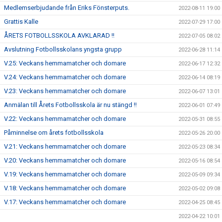
Medlemserbjudande från Eriks Fönsterputs.
2022-08-11 19:00
Grattis Kalle
2022-07-29 17:00
ÅRETS FOTBOLLSSKOLA AVKLARAD !!
2022-07-05 08:02
Avslutning Fotbollsskolans yngsta grupp
2022-06-28 11:14
V.25: Veckans hemmamatcher och domare
2022-06-17 12:32
V.24: Veckans hemmamatcher och domare
2022-06-14 08:19
V.23: Veckans hemmamatcher och domare
2022-06-07 13:01
Anmälan till Årets Fotbollsskola är nu stängd !!
2022-06-01 07:49
V.22: Veckans hemmamatcher och domare
2022-05-31 08:55
Påminnelse om årets fotbollsskola
2022-05-26 20:00
V.21: Veckans hemmamatcher och domare
2022-05-23 08:34
V.20: Veckans hemmamatcher och domare
2022-05-16 08:54
V.19: Veckans hemmamatcher och domare
2022-05-09 09:34
V.18: Veckans hemmamatcher och domare
2022-05-02 09:08
V.17: Veckans hemmamatcher och domare
2022-04-25 08:45
2022-04-22 10:01