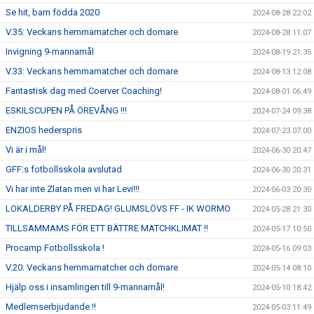
Se hit, barn födda 2020
2024-08-28 22:02
V.35: Veckans hemmamatcher och domare
2024-08-28 11:07
Invigning 9-mannamål
2024-08-19 21:35
V.33: Veckans hemmamatcher och domare
2024-08-13 12:08
Fantastisk dag med Coerver Coaching!
2024-08-01 06:49
ESKILSCUPEN PÅ ÖREVÅNG !!!
2024-07-24 09:38
ENZIOS hederspris
2024-07-23 07:00
Vi är i mål!
2024-06-30 20:47
GFF:s fotbollsskola avslutad
2024-06-30 20:31
Vi har inte Zlatan men vi har Levi!!!
2024-06-03 20:30
LOKALDERBY PÅ FREDAG! GLUMSLÖVS FF - IK WORMO
2024-05-28 21:30
TILLSAMMAMS FÖR ETT BÄTTRE MATCHKLIMAT !!
2024-05-17 10:50
Procamp Fotbollsskola !
2024-05-16 09:03
V.20: Veckans hemmamatcher och domare
2024-05-14 08:10
Hjälp oss i insamlingen till 9-mannamål!
2024-05-10 18:42
Medlemserbjudande !!
2024-05-03 11:49