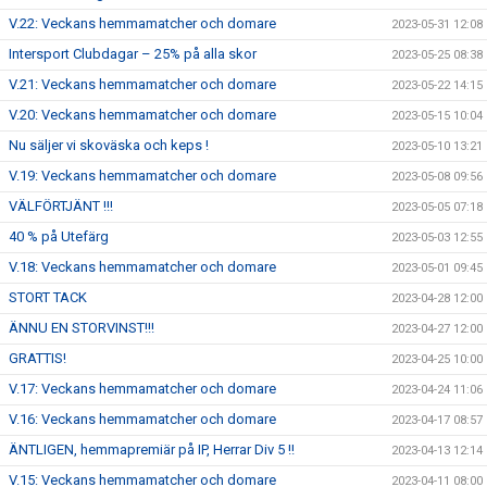
V.22: Veckans hemmamatcher och domare
2023-05-31 12:08
Intersport Clubdagar – 25% på alla skor
2023-05-25 08:38
V.21: Veckans hemmamatcher och domare
2023-05-22 14:15
V.20: Veckans hemmamatcher och domare
2023-05-15 10:04
Nu säljer vi skoväska och keps !
2023-05-10 13:21
V.19: Veckans hemmamatcher och domare
2023-05-08 09:56
VÄLFÖRTJÄNT !!!
2023-05-05 07:18
40 % på Utefärg
2023-05-03 12:55
V.18: Veckans hemmamatcher och domare
2023-05-01 09:45
STORT TACK
2023-04-28 12:00
ÄNNU EN STORVINST!!!
2023-04-27 12:00
GRATTIS!
2023-04-25 10:00
V.17: Veckans hemmamatcher och domare
2023-04-24 11:06
V.16: Veckans hemmamatcher och domare
2023-04-17 08:57
ÄNTLIGEN, hemmapremiär på IP, Herrar Div 5 !!
2023-04-13 12:14
V.15: Veckans hemmamatcher och domare
2023-04-11 08:00