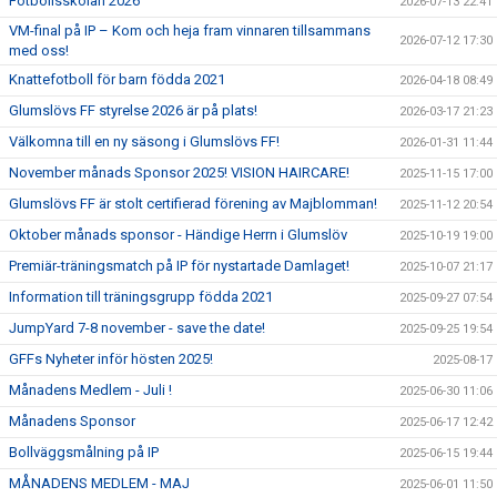
Fotbollsskolan 2026
2026-07-13 22:41
VM-final på IP – Kom och heja fram vinnaren tillsammans
2026-07-12 17:30
med oss!
Knattefotboll för barn födda 2021
2026-04-18 08:49
Glumslövs FF styrelse 2026 är på plats!
2026-03-17 21:23
Välkomna till en ny säsong i Glumslövs FF!
2026-01-31 11:44
November månads Sponsor 2025! VISION HAIRCARE!
2025-11-15 17:00
Glumslövs FF är stolt certifierad förening av Majblomman!
2025-11-12 20:54
Oktober månads sponsor - Händige Herrn i Glumslöv
2025-10-19 19:00
Premiär-träningsmatch på IP för nystartade Damlaget!
2025-10-07 21:17
Information till träningsgrupp födda 2021
2025-09-27 07:54
JumpYard 7-8 november - save the date!
2025-09-25 19:54
GFFs Nyheter inför hösten 2025!
2025-08-17
Månadens Medlem - Juli !
2025-06-30 11:06
Månadens Sponsor
2025-06-17 12:42
Bollväggsmålning på IP
2025-06-15 19:44
MÅNADENS MEDLEM - MAJ
2025-06-01 11:50