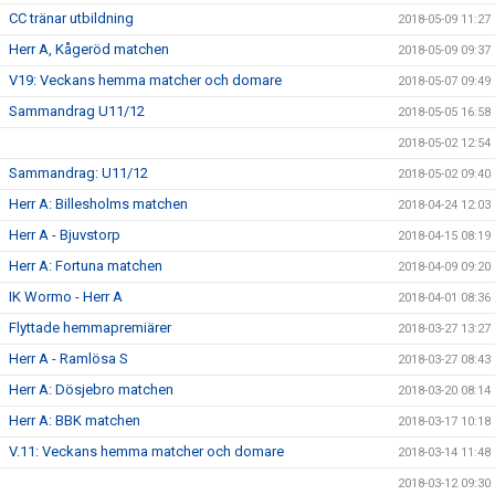
CC tränar utbildning
2018-05-09 11:27
Herr A, Kågeröd matchen
2018-05-09 09:37
V19: Veckans hemma matcher och domare
2018-05-07 09:49
Sammandrag U11/12
2018-05-05 16:58
2018-05-02 12:54
Sammandrag: U11/12
2018-05-02 09:40
Herr A: Billesholms matchen
2018-04-24 12:03
Herr A - Bjuvstorp
2018-04-15 08:19
Herr A: Fortuna matchen
2018-04-09 09:20
IK Wormo - Herr A
2018-04-01 08:36
Flyttade hemmapremiärer
2018-03-27 13:27
Herr A - Ramlösa S
2018-03-27 08:43
Herr A: Dösjebro matchen
2018-03-20 08:14
Herr A: BBK matchen
2018-03-17 10:18
V.11: Veckans hemma matcher och domare
2018-03-14 11:48
2018-03-12 09:30