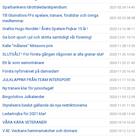
Sparbankens Idrottsledarstipendium.
2021-02-24 14:45
Till Glumslövs FFs spelare, tränare, föräldrar och övriga
2021-02-23 08:38
medlemmar.
Grattis Hugo Nordén ! Årets Spelare Pojkar 15 år !
2020-12-16 08:11
Ge bort sport i jul och stötta samtidigt vår förening!
2020-12-01 10:15
Kalle "målares" Nilssons pris
2020-11-28 19:30
SLUTSÅLT ! För första gången någonsin är alla granar slut!
2020-11-26 10:06
Ett år som seniortränare
2020-11-25 21:40
Första nyförvärvet på damsidan!
2020-11-25 16:45
JULKLAPPAR FRÅN TEAM INTERSPORT
2020-11-17 10:36
Ny tränare klar för juniorlaget!
2020-11-13 20:23
Bingolottos Julkalender
2020-11-03 12:39
Styrelsens beslut gällande de nya restriktionerna
2020-11-01 11:06
Ledartrojka för 2021 klar!
2020-10-28 13:44
VÅRA KÄRA VETERANER!
2020-10-14 16:00
V.42: Veckans hemmamatcher och domare
2020-10-12 12:15