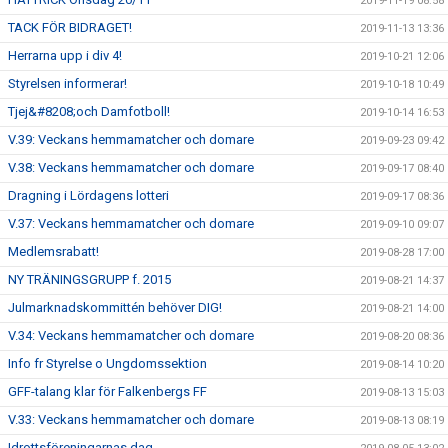
2019-11-19 08:58
TACK FÖR BIDRAGET!
2019-11-13 13:36
Herrarna upp i div 4!
2019-10-21 12:06
Styrelsen informerar!
2019-10-18 10:49
Tjej&#8208;och Damfotboll!
2019-10-14 16:53
V.39: Veckans hemmamatcher och domare
2019-09-23 09:42
V.38: Veckans hemmamatcher och domare
2019-09-17 08:40
Dragning i Lördagens lotteri
2019-09-17 08:36
V.37: Veckans hemmamatcher och domare
2019-09-10 09:07
Medlemsrabatt!
2019-08-28 17:00
NY TRÄNINGSGRUPP f. 2015
2019-08-21 14:37
Julmarknadskommittén behöver DIG!
2019-08-21 14:00
V.34: Veckans hemmamatcher och domare
2019-08-20 08:36
Info fr Styrelse o Ungdomssektion
2019-08-14 10:20
GFF-talang klar för Falkenbergs FF
2019-08-13 15:03
V.33: Veckans hemmamatcher och domare
2019-08-13 08:19
Idrottsföreningarnas dag