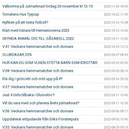
Välkomna på Julmarknad lördag 26 november kl 12-15
2022-11-04 18:59
Tomatens Hus Tjejcup
2022-10-22 11:09
Nyfiken på att testa fotboll?
2022-10-16 15:38
Klart med tränare till Herrseniorerna 2023
2022-10-12 10:00
SKYNDA ANMÄL DIG TILL GÅSABOLL 2022
2022-10-11 12:00
V.41: Veckans hemmamatcher och domare
2022-10-10 12:12
CLUBDAGAR 25%
2022-09-27 08:49
HUR KAN DU SOM VUXEN STÖTTA BARN SOM IDROTTAR
2022-09-22 09:25
V.38: Veckans hemmamatcher och domare
2022-09-20 08:14
Klä dig i grön/vitt och möt upp på IP!
2022-09-16 20:32
V.37: Veckans hemmamatcher och domare
2022-09-12 17:00
Just 4 Girls tillbaka i Glumslöv !!
2022-09-11 19:40
Vill du vara med och planera årets julmarknad?
2022-09-11 16:30
V.36: Veckans hemmamatcher och domare
2022-09-06 08:17
Uppdaterat erbjudande från Eriks Fönsterputs
2022-09-05 15:40
V.35: Veckans hemmamatcher och domare
2022-08-29 09:19