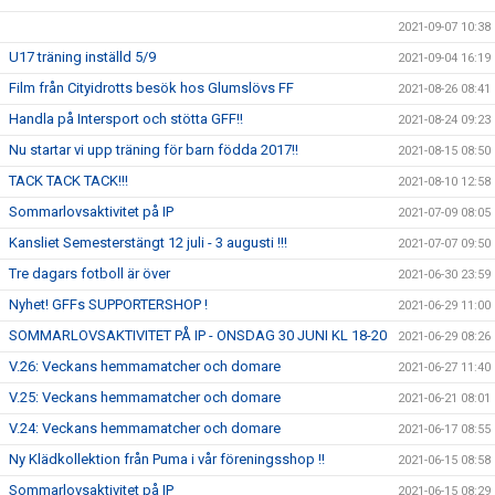
2021-09-07 10:38
U17 träning inställd 5/9
2021-09-04 16:19
Film från Cityidrotts besök hos Glumslövs FF
2021-08-26 08:41
Handla på Intersport och stötta GFF!!
2021-08-24 09:23
Nu startar vi upp träning för barn födda 2017!!
2021-08-15 08:50
TACK TACK TACK!!!
2021-08-10 12:58
Sommarlovsaktivitet på IP
2021-07-09 08:05
Kansliet Semesterstängt 12 juli - 3 augusti !!!
2021-07-07 09:50
Tre dagars fotboll är över
2021-06-30 23:59
Nyhet! GFFs SUPPORTERSHOP !
2021-06-29 11:00
SOMMARLOVSAKTIVITET PÅ IP - ONSDAG 30 JUNI KL 18-20
2021-06-29 08:26
V.26: Veckans hemmamatcher och domare
2021-06-27 11:40
V.25: Veckans hemmamatcher och domare
2021-06-21 08:01
V.24: Veckans hemmamatcher och domare
2021-06-17 08:55
Ny Klädkollektion från Puma i vår föreningsshop !!
2021-06-15 08:58
Sommarlovsaktivitet på IP
2021-06-15 08:29