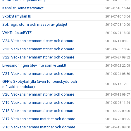
2019-08-05 13:02
Kansliet Semesterstängt
2019-07-16 15:44
Skobytarhyllan !!!
2019-07-10 13:04
Sol, regn, storm och massor av glädje!
2019-07-03 10:00
VAKTmästarBYTE
2019-06-24 13:05
V.24: Veckans hemmamatcher och domare
2019-06-11 08:01
V.23: Veckans hemmamatcher och domare
2019-06-03 10:26
V.22: Veckans hemmamatcher och domare
2019-05-27 09:32
Livesändningen blev inte som vi tänkt!
2019-05-23 22:08
V.21: Veckans hemmamatcher och domare
2019-05-21 08:30
GFF´s Skobytarhylla (även för benskydd och
2019-05-17 12:51
målvaktshandskar)
V.20: Veckans hemmamatcher och domare
2019-05-13 09:07
V.19: Veckans hemmamatcher och domare
2019-05-06 11:24
V.18: Veckans hemmamatcher och domare
2019-04-29 09:00
V.17: Veckans hemma matcher och domare
2019-04-23 08:25
V.16: Veckans hemma matcher och domare
2019-04-15 09:00