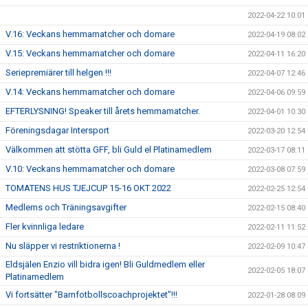
2022-04-22 10:01
V.16: Veckans hemmamatcher och domare
2022-04-19 08:02
V.15: Veckans hemmamatcher och domare
2022-04-11 16:20
Seriepremiärer till helgen !!!
2022-04-07 12:46
V.14: Veckans hemmamatcher och domare
2022-04-06 09:59
EFTERLYSNING! Speaker till årets hemmamatcher.
2022-04-01 10:30
Föreningsdagar Intersport
2022-03-20 12:54
Välkommen att stötta GFF, bli Guld el Platinamedlem
2022-03-17 08:11
V.10: Veckans hemmamatcher och domare
2022-03-08 07:59
TOMATENS HUS TJEJCUP 15-16 OKT 2022
2022-02-25 12:54
Medlems och Träningsavgifter
2022-02-15 08:40
Fler kvinnliga ledare
2022-02-11 11:52
Nu släpper vi restriktionerna !
2022-02-09 10:47
Eldsjälen Enzio vill bidra igen! Bli Guldmedlem eller
2022-02-05 18:07
Platinamedlem
Vi fortsätter "Barnfotbollscoachprojektet"!!!
2022-01-28 08:09