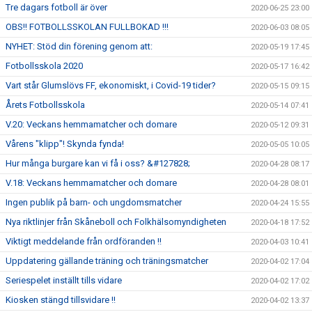
Tre dagars fotboll är över
2020-06-25 23:00
OBS!! FOTBOLLSSKOLAN FULLBOKAD !!!
2020-06-03 08:05
NYHET: Stöd din förening genom att:
2020-05-19 17:45
Fotbollsskola 2020
2020-05-17 16:42
Vart står Glumslövs FF, ekonomiskt, i Covid-19 tider?
2020-05-15 09:15
Årets Fotbollsskola
2020-05-14 07:41
V.20: Veckans hemmamatcher och domare
2020-05-12 09:31
Vårens "klipp"! Skynda fynda!
2020-05-05 10:05
Hur många burgare kan vi få i oss? &#127828;
2020-04-28 08:17
V.18: Veckans hemmamatcher och domare
2020-04-28 08:01
Ingen publik på barn- och ungdomsmatcher
2020-04-24 15:55
Nya riktlinjer från Skåneboll och Folkhälsomyndigheten
2020-04-18 17:52
Viktigt meddelande från ordföranden !!
2020-04-03 10:41
Uppdatering gällande träning och träningsmatcher
2020-04-02 17:04
Seriespelet inställt tills vidare
2020-04-02 17:02
Kiosken stängd tillsvidare !!
2020-04-02 13:37