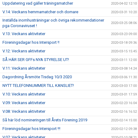
Uppdatering vad gäller träningsmatcher
2020-04-02 12:10
V.14: Veckans hemmamatcher och domare
2020-03-31 10:20
Inställda inomhusträningar och övriga rekommendationer
2020-03-25 08:06
pga Coronaviruset !
V.13: Veckans aktiviteter
2020-03-23 09:00
Föreningsdagar hos Intersport !!
2020-03-18 09:36
V.12: Veckans aktiviteter
2020-03-15 15:45
SÅ HÄR SER GFFs NYA STYRELSE UT!
2020-03-11 12:00
V.11: Veckans aktiviteter
2020-03-08 14:24
Dagordning Årsmöte Tisdag 10/3 2020
2020-03-06 11:30
NYTT TELEFONNUMMER TILL KANSLIET!
2020-03-03 17:00
V.10: Veckans aktiviteter
2020-03-01 17:59
V.09: Veckans aktiviteter
2020-02-23 16:04
V.08: Veckans aktiviteter
2020-02-16 16:52
Så här löd nomineringen till Årets Förening 2019
2020-02-14 15:00
Föreningsdagar hos Intersport !!!
2020-02-12 09:38
V.07: Veckans aktiviteter
2020-02-10 08:21