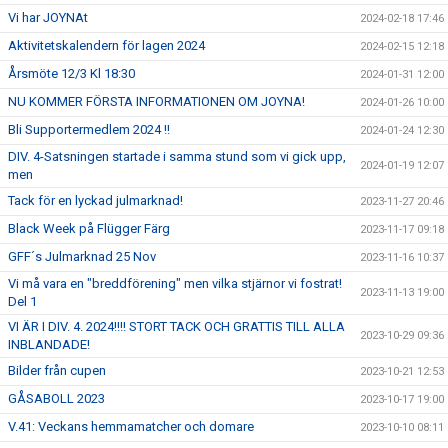
Vi har JOYNAt
2024-02-18 17:46
Aktivitetskalendern för lagen 2024
2024-02-15 12:18
Årsmöte 12/3 Kl 18:30
2024-01-31 12:00
NU KOMMER FÖRSTA INFORMATIONEN OM JOYNA!
2024-01-26 10:00
Bli Supportermedlem 2024 !!
2024-01-24 12:30
DIV. 4-Satsningen startade i samma stund som vi gick upp,
2024-01-19 12:07
men
Tack för en lyckad julmarknad!
2023-11-27 20:46
Black Week på Flügger Färg
2023-11-17 09:18
GFF´s Julmarknad 25 Nov
2023-11-16 10:37
Vi må vara en "breddförening" men vilka stjärnor vi fostrat!
2023-11-13 19:00
Del 1
VI ÄR I DIV. 4. 2024!!!! STORT TACK OCH GRATTIS TILL ALLA
2023-10-29 09:36
INBLANDADE!
Bilder från cupen
2023-10-21 12:53
GÅSABOLL 2023
2023-10-17 19:00
V.41: Veckans hemmamatcher och domare
2023-10-10 08:11