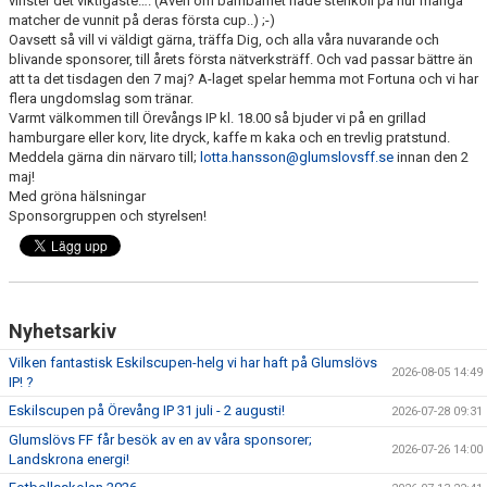
vinster det viktigaste…. (Även om barnbarnet hade stenkoll på hur många
matcher de vunnit på deras första cup..) ;-)
Oavsett så vill vi väldigt gärna, träffa Dig, och alla våra nuvarande och
BLI MEDLEM
blivande sponsorer, till årets första nätverksträff. Och vad passar bättre än
att ta det tisdagen den 7 maj? A-laget spelar hemma mot Fortuna och vi har
KLÄDKOLLEKTION
flera ungdomslag som tränar.
Varmt välkommen till Örevångs IP kl. 18.00 så bjuder vi på en grillad
hamburgare eller korv, lite dryck, kaffe m kaka och en trevlig pratstund.
FOTBOLLSSKOLAN 2026
Meddela gärna din närvaro till;
lotta.hansson@glumslovsff.se
innan den 2
maj!
Med gröna hälsningar
Sponsorgruppen och styrelsen!
Nyhetsarkiv
Vilken fantastisk Eskilscupen-helg vi har haft på Glumslövs
2026-08-05 14:49
IP! ?
Eskilscupen på Örevång IP 31 juli - 2 augusti!
2026-07-28 09:31
Glumslövs FF får besök av en av våra sponsorer;
2026-07-26 14:00
Landskrona energi!