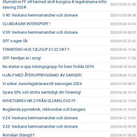
Glumslövs FF vill härmed stolt kungöra A-lagstränarna inför
2023-10-03 21:30
säsong 2024!
V.40: Veckans hemmamatcher och domare
2023-10-03 08:38
CLUBDAGAR INTERSPORT !
2023-09-26 10:45
V.39: Veckans hemmamatcher och domare
2023-09-26 08:02
GFF:s egen låt
2023-09-22 21:42
TOMATENS HUS TJEJCUP 21-22 OKT !!
2023-09-05 12:46
GFF-familjen är i sorg!
2023-09-01 17:30
Nu startar vi upp träningsgrupp för barn födda 2019
2023-08-18 20:40
HJÄLP MED ÅTERUPPBYGGNAD AV SARGER!
2023-08-06 12:24
Vi söker Juniorlagstränare till säsongen 2024
2023-07-04 08:21
Spara 30% och stötta samtidigt din förening!
2023-06-26 10:13
NYHETSBREV NR 2 FRÅN GLUMSLÖVS FF
2023-06-22 13:00
Angående pyroteknik, rökbomber och bangers
2023-06-15 10:09
V.24: Veckans hemmamatcher och domare
2023-06-12 10:01
V.23: Veckans hemmamatcher och domare
2023-06-05 09:39
Anmälan Stängd !!
2023-06-01 08:00