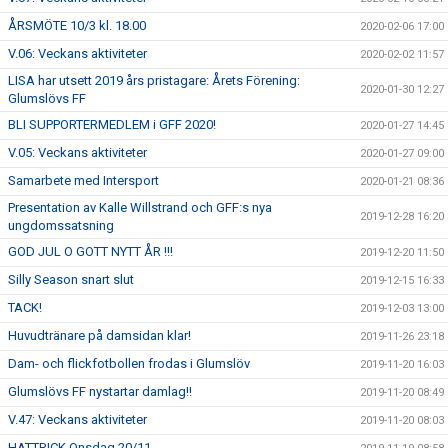
ÅRSMÖTE 10/3 kl. 18.00
2020-02-06 17:00
V.06: Veckans aktiviteter
2020-02-02 11:57
LISA har utsett 2019 års pristagare: Årets Förening:
2020-01-30 12:27
Glumslövs FF
BLI SUPPORTERMEDLEM i GFF 2020!
2020-01-27 14:45
V.05: Veckans aktiviteter
2020-01-27 09:00
Samarbete med Intersport
2020-01-21 08:36
Presentation av Kalle Willstrand och GFF:s nya
2019-12-28 16:20
ungdomssatsning
GOD JUL O GOTT NYTT ÅR !!!
2019-12-20 11:50
Silly Season snart slut
2019-12-15 16:33
TACK!
2019-12-03 13:00
Huvudtränare på damsidan klar!
2019-11-26 23:18
Dam- och flickfotbollen frodas i Glumslöv
2019-11-20 16:03
Glumslövs FF nystartar damlag!!
2019-11-20 08:49
V.47: Veckans aktiviteter
2019-11-20 08:03
HATTRICK Onsdag 20/11