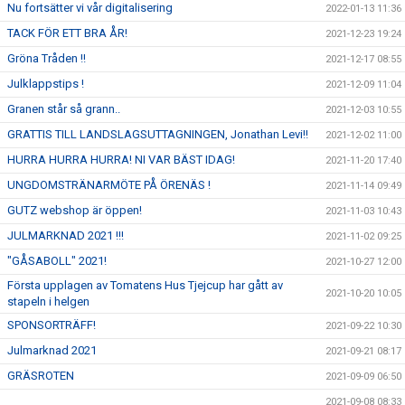
Nu fortsätter vi vår digitalisering
2022-01-13 11:36
TACK FÖR ETT BRA ÅR!
2021-12-23 19:24
Gröna Tråden !!
2021-12-17 08:55
Julklappstips !
2021-12-09 11:04
Granen står så grann..
2021-12-03 10:55
GRATTIS TILL LANDSLAGSUTTAGNINGEN, Jonathan Levi!!
2021-12-02 11:00
HURRA HURRA HURRA! NI VAR BÄST IDAG!
2021-11-20 17:40
UNGDOMSTRÄNARMÖTE PÅ ÖRENÄS !
2021-11-14 09:49
GUTZ webshop är öppen!
2021-11-03 10:43
JULMARKNAD 2021 !!!
2021-11-02 09:25
"GÅSABOLL" 2021!
2021-10-27 12:00
Första upplagen av Tomatens Hus Tjejcup har gått av
2021-10-20 10:05
stapeln i helgen
SPONSORTRÄFF!
2021-09-22 10:30
Julmarknad 2021
2021-09-21 08:17
GRÄSROTEN
2021-09-09 06:50
2021-09-08 08:33