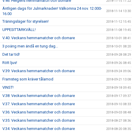
V.46: Helgens hemmamatch och domare
2018-11-15 11:22
Äntligen dags för Julmarknaden! Välkomna 24 nov. 12.000-
2018-11-14 13:30
16.00
Träningsläger för styrelsen!
2018-11-12 15:45
UPPESITTARKVÄLL!
2018-11-08 19:45
V.40: Veckans hemmamatcher och domare
2018-10-01 08:41
3 poäng men ändå en tung dag...
2018-10-01 08:20
Det tar tid!
2018-09-28 08:29
Rött ljus!
2018-09-26 08:45
V.39: Veckans hemmamatcher och domare
2018-09-24 09:06
Framsteg som kräver tålamod
2018-09-21 13:08
VINST!
2018-09-18 09:45
V.38: Veckans hemmamatcher och domare
2018-09-17 09:37
V.37: Veckans hemmamatcher och domare
2018-09-10 08:33
V.36: Veckans hemmamatcher och domare
2018-09-03 08:48
V.35: Veckans hemmamatcher och domare
2018-08-27 08:36
V.34: Veckans hemmamatcher och domare
2018-08-20 08:35