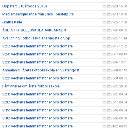
Uppstart U18 (födda 2018)
2022-08-21 16:00
Medlemserbjudande från Eriks Fönsterputs.
2022-08-11 19:00
Grattis Kalle
2022-07-29 17:00
ÅRETS FOTBOLLSSKOLA AVKLARAD !!
2022-07-05 08:02
Avslutning Fotbollsskolans yngsta grupp
2022-06-28 11:14
V.25: Veckans hemmamatcher och domare
2022-06-17 12:32
V.24: Veckans hemmamatcher och domare
2022-06-14 08:19
V.23: Veckans hemmamatcher och domare
2022-06-07 13:01
Anmälan till Årets Fotbollsskola är nu stängd !!
2022-06-01 07:49
V.22: Veckans hemmamatcher och domare
2022-05-31 08:55
Påminnelse om årets fotbollsskola
2022-05-26 20:00
V.21: Veckans hemmamatcher och domare
2022-05-23 08:34
V.20: Veckans hemmamatcher och domare
2022-05-16 08:54
V.19: Veckans hemmamatcher och domare
2022-05-09 09:34
V.18: Veckans hemmamatcher och domare
2022-05-02 09:08
V.17: Veckans hemmamatcher och domare
2022-04-25 08:45