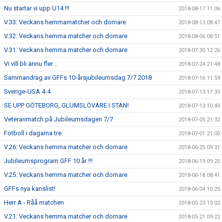
Nu startar vi upp U14 !!!
2018-08-17 11:06
V.33: Veckans hemmamatcher och domare
2018-08-13 08:47
V.32: Veckans hemma matcher och domare
2018-08-06 08:51
V.31: Veckans hemma matcher och domare
2018-07-30 12:26
Vi vill bli ännu fler ..
2018-07-24 21:48
Sammandrag av GFFs 10-årsjubileumsdag 7/7 2018
2018-07-16 11:59
Sverige-USA 4-4
2018-07-13 17:35
SE UPP GÖTEBORG, GLUMSLÖVARE I STAN!
2018-07-13 10:40
Veteranmatch på Jubileumsdagen 7/7
2018-07-05 21:32
Fotboll i dagarna tre
2018-07-01 21:00
V.26: Veckans hemma matcher och domare
2018-06-25 09:31
Jubileumsprogram GFF 10 år !!!
2018-06-19 09:25
V.25: Veckans hemma matcher och domare
2018-06-18 08:41
GFFs nya kanslist!
2018-06-04 10:25
Herr A - Råå matchen
2018-05-23 13:02
V.21: Veckans hemma matcher och domare
2018-05-21 09:22