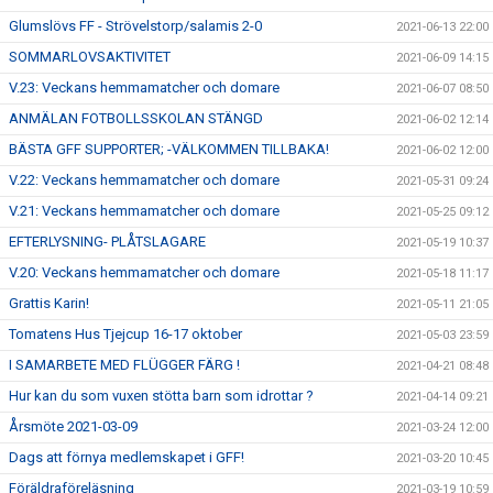
Glumslövs FF - Strövelstorp/salamis 2-0
2021-06-13 22:00
SOMMARLOVSAKTIVITET
2021-06-09 14:15
V.23: Veckans hemmamatcher och domare
2021-06-07 08:50
ANMÄLAN FOTBOLLSSKOLAN STÄNGD
2021-06-02 12:14
BÄSTA GFF SUPPORTER; -VÄLKOMMEN TILLBAKA!
2021-06-02 12:00
V.22: Veckans hemmamatcher och domare
2021-05-31 09:24
V.21: Veckans hemmamatcher och domare
2021-05-25 09:12
EFTERLYSNING- PLÅTSLAGARE
2021-05-19 10:37
V.20: Veckans hemmamatcher och domare
2021-05-18 11:17
Grattis Karin!
2021-05-11 21:05
Tomatens Hus Tjejcup 16-17 oktober
2021-05-03 23:59
I SAMARBETE MED FLÜGGER FÄRG !
2021-04-21 08:48
Hur kan du som vuxen stötta barn som idrottar ?
2021-04-14 09:21
Årsmöte 2021-03-09
2021-03-24 12:00
Dags att förnya medlemskapet i GFF!
2021-03-20 10:45
Föräldraföreläsning
2021-03-19 10:59