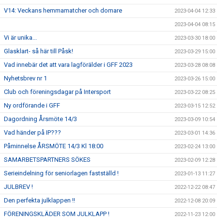
V14: Veckans hemmamatcher och domare
2023-04-04 12:33
2023-04-04 08:15
Vi är unika...
2023-03-30 18:00
Glasklart- så här till Påsk!
2023-03-29 15:00
Vad innebär det att vara lagförälder i GFF 2023
2023-03-28 08:08
Nyhetsbrev nr 1
2023-03-26 15:00
Club och föreningsdagar på Intersport
2023-03-22 08:25
Ny ordförande i GFF
2023-03-15 12:52
Dagordning Årsmöte 14/3
2023-03-09 10:54
Vad händer på IP???
2023-03-01 14:36
Påminnelse ÅRSMÖTE 14/3 Kl 18:00
2023-02-24 13:00
SAMARBETSPARTNERS SÖKES
2023-02-09 12:28
Serieindelning för seniorlagen fastställd !
2023-01-13 11:27
JULBREV !
2022-12-22 08:47
Den perfekta julklappen !!
2022-12-08 20:09
FÖRENINGSKLÄDER SOM JULKLAPP !
2022-11-23 12:00