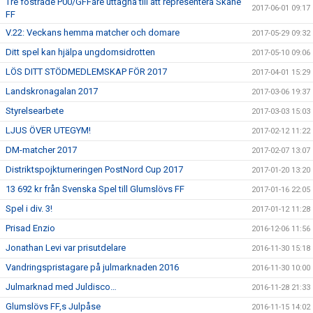
Tre fostrade P00/GFFáre uttagna till att representera Skåne
2017-06-01 09:17
FF
V.22: Veckans hemma matcher och domare
2017-05-29 09:32
Ditt spel kan hjälpa ungdomsidrotten
2017-05-10 09:06
LÖS DITT STÖDMEDLEMSKAP FÖR 2017
2017-04-01 15:29
Landskronagalan 2017
2017-03-06 19:37
Styrelsearbete
2017-03-03 15:03
LJUS ÖVER UTEGYM!
2017-02-12 11:22
DM-matcher 2017
2017-02-07 13:07
Distriktspojkturneringen PostNord Cup 2017
2017-01-20 13:20
13 692 kr från Svenska Spel till Glumslövs FF
2017-01-16 22:05
Spel i div. 3!
2017-01-12 11:28
Prisad Enzio
2016-12-06 11:56
Jonathan Levi var prisutdelare
2016-11-30 15:18
Vandringspristagare på julmarknaden 2016
2016-11-30 10:00
Julmarknad med Juldisco…
2016-11-28 21:33
Glumslövs FF,s Julpåse
2016-11-15 14:02