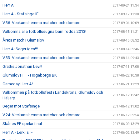
Herr A
2017-09-24 11:34
Herr A - Stafsinge IF
2017-09-17 11:30
V.36: Veckans hemma matcher och domare
2017-09-04 10:09
Välkomna alla fotbollssugna barn födda 2013!
2017-08-15 11:21
Årets match i Glumslöv
2017-08-15 08:32
Herr A: Seger igen!!!
2017-08-14 09:46
V.33: Veckans hemma matcher och domare
2017-08-14 09:43
Grattis Jonathan Levi!!
2017-07-11 17:08
Glumslövs FF - Högaborgs BK
2017-06-22 10:38
Gameday Herr A!
2017-06-21 11:29
Välkommen på fotbollsfest i Landskrona, Glumslöv och
2017-06-12 12:42
Häljarp.
Seger mot Stafsinge
2017-06-12 11:02
V.24: Veckans hemma matcher och domare
2017-06-12 09:54
Skånes FF spelar final
2017-06-09 13:29
Herr A - Lerkils IF
2017-06-02 13:49