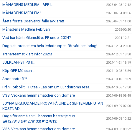
MÅNADENS MEDLEM - APRIL
2025-04-28 17:42
MÅNADENS MEDLEM !
2025-04-04 08:56
Årets första Coerver-tillfälle avklarat!
2025-04-01 11:00
Månadens Medlem Februari
2025-02-20
Vad har hänt i Glumslövs FF under 2024?
2024-12-21
Dags att presentera hela ledartruppen för vårt seniorlag!
2024-12-04 20:00
Tränarteamet klart inför 2025!
2024-12-01 18:30
JULKLAPPSTIPS !!!!
2024-11-21 19:19
Köp GFF Mössan !!
2024-10-28 15:59
Sponsorträff !!
2024-10-10 18:09
Från Fotboll till Futsal- Läs om Em Lundströms resa.
2024-10-06 17:30
V.38: Veckans hemmamatcher och domare
2024-09-18 09:48
JOYNA ERBJUDANDE PROVA PÅ UNDER SEPTEMBER UTAN
2024-09-09 07:00
KOSTNAD!
Dags för anmälan till höstens bästa tjejcup
2024-09-08 10:22
&#127813;&#127813;&#127813;
V.36: Veckans hemmamatcher och domare
2024-09-03 08:22