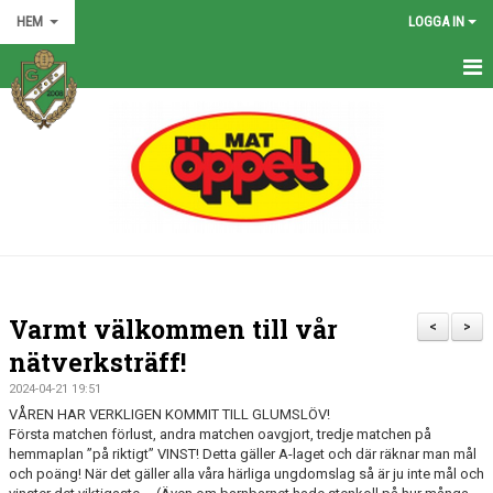
HEM
LOGGA IN
HEM
NYHETER
GRÖNA TRÅDEN
FÖRENINGEN
KONTAKT
Varmt välkommen till vår
<
>
KALENDER
nätverksträff!
2024-04-21 19:51
BILDGALLERI
VÅREN HAR VERKLIGEN KOMMIT TILL GLUMSLÖV!
Första matchen förlust, andra matchen oavgjort, tredje matchen på
MATCHER
hemmaplan ”på riktigt” VINST! Detta gäller A-laget och där räknar man mål
och poäng! När det gäller alla våra härliga ungdomslag så är ju inte mål och
VÅRA LAG