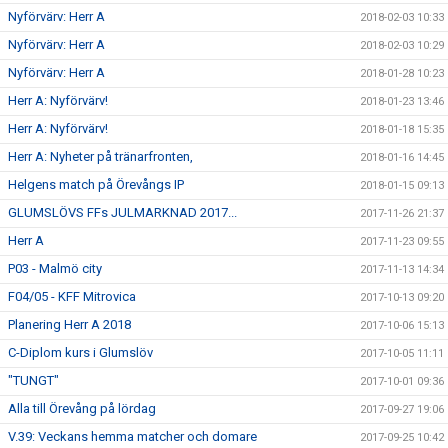
Nyförvärv: Herr A
2018-02-03 10:33
Nyförvärv: Herr A
2018-02-03 10:29
Nyförvärv: Herr A
2018-01-28 10:23
Herr A: Nyförvärv!
2018-01-23 13:46
Herr A: Nyförvärv!
2018-01-18 15:35
Herr A: Nyheter på tränarfronten,
2018-01-16 14:45
Helgens match på Örevångs IP
2018-01-15 09:13
GLUMSLÖVS FFs JULMARKNAD 2017...
2017-11-26 21:37
Herr A
2017-11-23 09:55
P03 - Malmö city
2017-11-13 14:34
F04/05 - KFF Mitrovica
2017-10-13 09:20
Planering Herr A 2018
2017-10-06 15:13
C-Diplom kurs i Glumslöv
2017-10-05 11:11
"TUNGT"
2017-10-01 09:36
Alla till Örevång på lördag
2017-09-27 19:06
V.39: Veckans hemma matcher och domare
2017-09-25 10:42