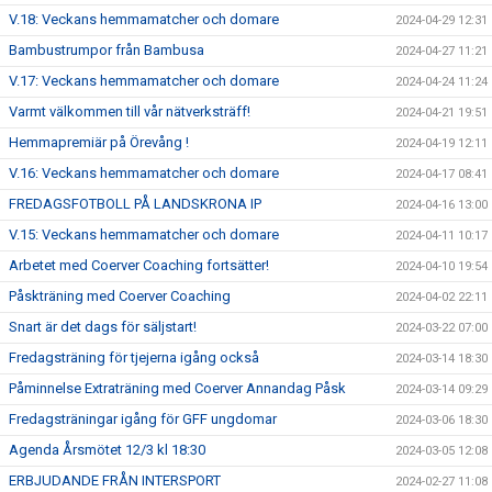
V.18: Veckans hemmamatcher och domare
2024-04-29 12:31
Bambustrumpor från Bambusa
2024-04-27 11:21
V.17: Veckans hemmamatcher och domare
2024-04-24 11:24
Varmt välkommen till vår nätverksträff!
2024-04-21 19:51
Hemmapremiär på Örevång !
2024-04-19 12:11
V.16: Veckans hemmamatcher och domare
2024-04-17 08:41
FREDAGSFOTBOLL PÅ LANDSKRONA IP
2024-04-16 13:00
V.15: Veckans hemmamatcher och domare
2024-04-11 10:17
Arbetet med Coerver Coaching fortsätter!
2024-04-10 19:54
Påskträning med Coerver Coaching
2024-04-02 22:11
Snart är det dags för säljstart!
2024-03-22 07:00
Fredagsträning för tjejerna igång också
2024-03-14 18:30
Påminnelse Extraträning med Coerver Annandag Påsk
2024-03-14 09:29
Fredagsträningar igång för GFF ungdomar
2024-03-06 18:30
Agenda Årsmötet 12/3 kl 18:30
2024-03-05 12:08
ERBJUDANDE FRÅN INTERSPORT
2024-02-27 11:08