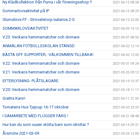
Ny Klädkollektion från Puma i vår föreningsshop !!
2021-06-15 08:58
Sommarlovsaktivitet på IP
2021-06-15 08:29
Glumslövs FF - Strövelstorp/salamis 2-0
2021-06-13 22:00
SOMMARLOVSAKTIVITET
2021-06-09 14:15
V.23: Veckans hemmamatcher och domare
2021-06-07 08:50
ANMÄLAN FOTBOLLSSKOLAN STÄNGD
2021-06-02 12:14
BÄSTA GFF SUPPORTER; -VÄLKOMMEN TILLBAKA!
2021-06-02 12:00
V.22: Veckans hemmamatcher och domare
2021-05-31 09:24
V.21: Veckans hemmamatcher och domare
2021-05-25 09:12
EFTERLYSNING- PLÅTSLAGARE
2021-05-19 10:37
V.20: Veckans hemmamatcher och domare
2021-05-18 11:17
Grattis Karin!
2021-05-11 21:05
Tomatens Hus Tjejcup 16-17 oktober
2021-05-03 23:59
I SAMARBETE MED FLÜGGER FÄRG !
2021-04-21 08:48
Hur kan du som vuxen stötta barn som idrottar ?
2021-04-14 09:21
Årsmöte 2021-03-09
2021-03-24 12:00