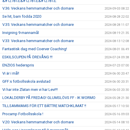
&#127813;&#127813;&#127813;
V.36: Veckans hemmamatcher och domare
2024-09-03 08:22
Se hit, barn födda 2020
2024-08-28 22:02
V.35: Veckans hemmamatcher och domare
2024-08-28 11:07
Invigning 9-mannamål
2024-08-19 21:35
V.33: Veckans hemmamatcher och domare
2024-08-13 12:08
Fantastisk dag med Coerver Coaching!
2024-08-01 06:49
ESKILSCUPEN PÅ ÖREVÅNG !!!
2024-07-24 09:38
ENZIOS hederspris
2024-07-23 07:00
Vi är i mål!
2024-06-30 20:47
GFF:s fotbollsskola avslutad
2024-06-30 20:31
Vi har inte Zlatan men vi har Levi!!!
2024-06-03 20:30
LOKALDERBY PÅ FREDAG! GLUMSLÖVS FF - IK WORMO
2024-05-28 21:30
TILLSAMMAMS FÖR ETT BÄTTRE MATCHKLIMAT !!
2024-05-17 10:50
Procamp Fotbollsskola !
2024-05-16 09:03
V.20: Veckans hemmamatcher och domare
2024-05-14 08:10