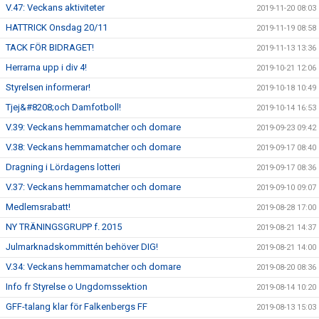
V.47: Veckans aktiviteter
2019-11-20 08:03
HATTRICK Onsdag 20/11
2019-11-19 08:58
TACK FÖR BIDRAGET!
2019-11-13 13:36
Herrarna upp i div 4!
2019-10-21 12:06
Styrelsen informerar!
2019-10-18 10:49
Tjej&#8208;och Damfotboll!
2019-10-14 16:53
V.39: Veckans hemmamatcher och domare
2019-09-23 09:42
V.38: Veckans hemmamatcher och domare
2019-09-17 08:40
Dragning i Lördagens lotteri
2019-09-17 08:36
V.37: Veckans hemmamatcher och domare
2019-09-10 09:07
Medlemsrabatt!
2019-08-28 17:00
NY TRÄNINGSGRUPP f. 2015
2019-08-21 14:37
Julmarknadskommittén behöver DIG!
2019-08-21 14:00
V.34: Veckans hemmamatcher och domare
2019-08-20 08:36
Info fr Styrelse o Ungdomssektion
2019-08-14 10:20
GFF-talang klar för Falkenbergs FF
2019-08-13 15:03