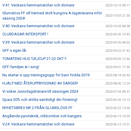
V.41: Veckans hemmamatcher och domare
2023-10-10 08:11
Glumslövs FF vill härmed stolt kungöra A-lagstränarna inför
2023-10-03 21:30
säsong 2024!
V.40: Veckans hemmamatcher och domare
2023-10-03 08:38
CLUBDAGAR INTERSPORT !
2023-09-26 10:45
V.39: Veckans hemmamatcher och domare
2023-09-26 08:02
GFF:s egen låt
2023-09-22 21:42
TOMATENS HUS TJEJCUP 21-22 OKT !!
2023-09-05 12:46
GFF-familjen är i sorg!
2023-09-01 17:30
Nu startar vi upp träningsgrupp för barn födda 2019
2023-08-18 20:40
HJÄLP MED ÅTERUPPBYGGNAD AV SARGER!
2023-08-06 12:24
Vi söker Juniorlagstränare till säsongen 2024
2023-07-04 08:21
Spara 30% och stötta samtidigt din förening!
2023-06-26 10:13
NYHETSBREV NR 2 FRÅN GLUMSLÖVS FF
2023-06-22 13:00
Angående pyroteknik, rökbomber och bangers
2023-06-15 10:09
V.24: Veckans hemmamatcher och domare
2023-06-12 10:01