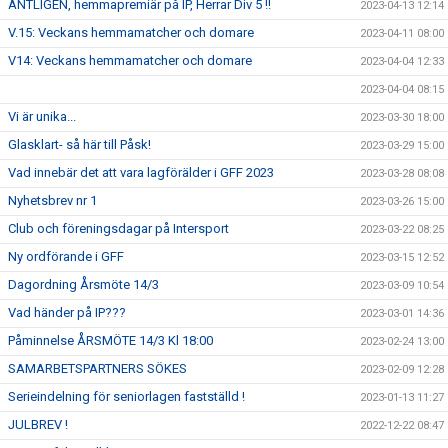
ÄNTLIGEN, hemmapremiär på IP, Herrar Div 5 !!
2023-04-13 12:14
V.15: Veckans hemmamatcher och domare
2023-04-11 08:00
V14: Veckans hemmamatcher och domare
2023-04-04 12:33
2023-04-04 08:15
Vi är unika...
2023-03-30 18:00
Glasklart- så här till Påsk!
2023-03-29 15:00
Vad innebär det att vara lagförälder i GFF 2023
2023-03-28 08:08
Nyhetsbrev nr 1
2023-03-26 15:00
Club och föreningsdagar på Intersport
2023-03-22 08:25
Ny ordförande i GFF
2023-03-15 12:52
Dagordning Årsmöte 14/3
2023-03-09 10:54
Vad händer på IP???
2023-03-01 14:36
Påminnelse ÅRSMÖTE 14/3 Kl 18:00
2023-02-24 13:00
SAMARBETSPARTNERS SÖKES
2023-02-09 12:28
Serieindelning för seniorlagen fastställd !
2023-01-13 11:27
JULBREV !
2022-12-22 08:47