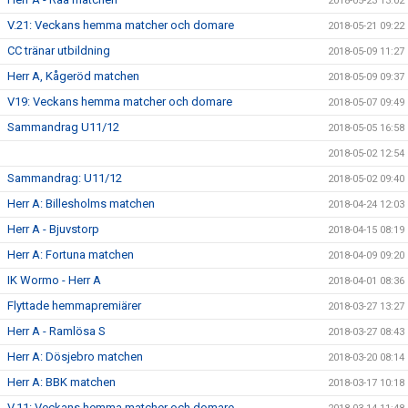
2018-05-23 13:02
V.21: Veckans hemma matcher och domare
2018-05-21 09:22
CC tränar utbildning
2018-05-09 11:27
Herr A, Kågeröd matchen
2018-05-09 09:37
V19: Veckans hemma matcher och domare
2018-05-07 09:49
Sammandrag U11/12
2018-05-05 16:58
2018-05-02 12:54
Sammandrag: U11/12
2018-05-02 09:40
Herr A: Billesholms matchen
2018-04-24 12:03
Herr A - Bjuvstorp
2018-04-15 08:19
Herr A: Fortuna matchen
2018-04-09 09:20
IK Wormo - Herr A
2018-04-01 08:36
Flyttade hemmapremiärer
2018-03-27 13:27
Herr A - Ramlösa S
2018-03-27 08:43
Herr A: Dösjebro matchen
2018-03-20 08:14
Herr A: BBK matchen
2018-03-17 10:18
V.11: Veckans hemma matcher och domare