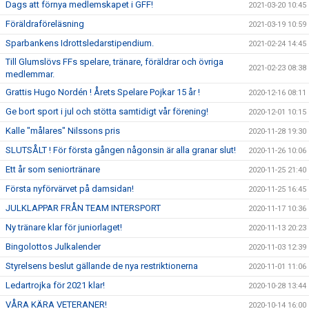
Dags att förnya medlemskapet i GFF!
2021-03-20 10:45
Föräldraföreläsning
2021-03-19 10:59
Sparbankens Idrottsledarstipendium.
2021-02-24 14:45
Till Glumslövs FFs spelare, tränare, föräldrar och övriga
2021-02-23 08:38
medlemmar.
Grattis Hugo Nordén ! Årets Spelare Pojkar 15 år !
2020-12-16 08:11
Ge bort sport i jul och stötta samtidigt vår förening!
2020-12-01 10:15
Kalle "målares" Nilssons pris
2020-11-28 19:30
SLUTSÅLT ! För första gången någonsin är alla granar slut!
2020-11-26 10:06
Ett år som seniortränare
2020-11-25 21:40
Första nyförvärvet på damsidan!
2020-11-25 16:45
JULKLAPPAR FRÅN TEAM INTERSPORT
2020-11-17 10:36
Ny tränare klar för juniorlaget!
2020-11-13 20:23
Bingolottos Julkalender
2020-11-03 12:39
Styrelsens beslut gällande de nya restriktionerna
2020-11-01 11:06
Ledartrojka för 2021 klar!
2020-10-28 13:44
VÅRA KÄRA VETERANER!
2020-10-14 16:00