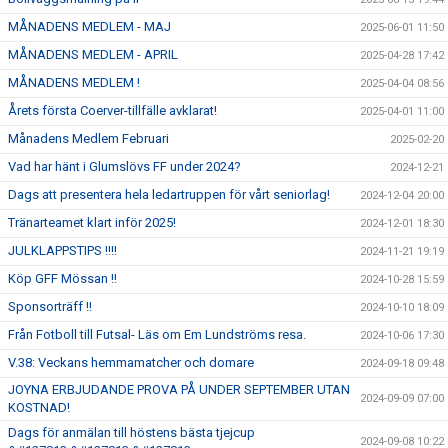
MÅNADENS MEDLEM - MAJ
2025-06-01 11:50
MÅNADENS MEDLEM - APRIL
2025-04-28 17:42
MÅNADENS MEDLEM !
2025-04-04 08:56
Årets första Coerver-tillfälle avklarat!
2025-04-01 11:00
Månadens Medlem Februari
2025-02-20
Vad har hänt i Glumslövs FF under 2024?
2024-12-21
Dags att presentera hela ledartruppen för vårt seniorlag!
2024-12-04 20:00
Tränarteamet klart inför 2025!
2024-12-01 18:30
JULKLAPPSTIPS !!!!
2024-11-21 19:19
Köp GFF Mössan !!
2024-10-28 15:59
Sponsorträff !!
2024-10-10 18:09
Från Fotboll till Futsal- Läs om Em Lundströms resa.
2024-10-06 17:30
V.38: Veckans hemmamatcher och domare
2024-09-18 09:48
JOYNA ERBJUDANDE PROVA PÅ UNDER SEPTEMBER UTAN
2024-09-09 07:00
KOSTNAD!
Dags för anmälan till höstens bästa tjejcup
2024-09-08 10:22