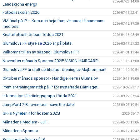
2026-07-26 14:00
Landskrona energi!
Fotbollsskolan 2026
2026-07-13 22:41
VM-final på IP – Kom och heja fram vinnaren tillsammans
2026-07-12 17:30
med oss!
Knattefotboll för barn födda 2021
2026-04-18 08:49
Glumslövs FF styrelse 2026 är på plats!
2026-03-17 21:23
Välkomna till en ny säsong i Glumslövs FF!
2026-01-31 11:44
November månads Sponsor 2025! VISION HAIRCARE!
2025-11-15 17:00
Glumslövs FF är stolt certifierad förening av Majblomman!
2025-11-12 20:54
Oktober månads sponsor - Händige Herrn i Glumslöv
2025-10-19 19:00
Premiär-träningsmatch på IP för nystartade Damlaget!
2025-10-07 21:17
Information till träningsgrupp födda 2021
2025-09-27 07:54
JumpYard 7-8 november - save the date!
2025-09-25 19:54
GFFs Nyheter inför hösten 2025!
2025-08-17
Månadens Medlem - Juli !
2025-06-30 11:06
Månadens Sponsor
2025-06-17 12:42
Bollväggsmålning på IP
2025-06-15 19:44