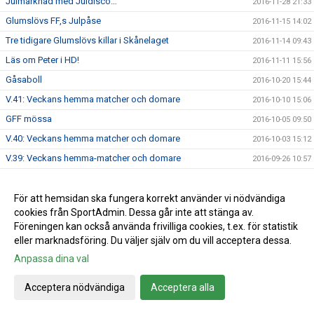
Julmarknad med Juldisco…
2016-11-28 21:33
Glumslövs FF,s Julpåse
2016-11-15 14:02
Tre tidigare Glumslövs killar i Skånelaget
2016-11-14 09:43
Läs om Peter i HD!
2016-11-11 15:56
Gåsaboll
2016-10-20 15:44
V.41: Veckans hemma matcher och domare
2016-10-10 15:06
GFF mössa
2016-10-05 09:50
V.40: Veckans hemma matcher och domare
2016-10-03 15:12
V.39: Veckans hemma-matcher och domare
2016-09-26 10:57
V.38: veckan hemmamatcher och domare
2016-09-19 12:41
Info brev augusti 2016
För att hemsidan ska fungera korrekt använder vi nödvändiga
2016-09-14 15:35
cookies från SportAdmin. Dessa går inte att stänga av.
Damerna: Äntligen vinst!
2016-09-05 09:59
Föreningen kan också använda frivilliga cookies, t.ex. för statistik
eller marknadsföring. Du väljer själv om du vill acceptera dessa.
Anpassa dina val
Cookie-inställningar
Gå till Webbversion
Acceptera nödvändiga
Acceptera alla