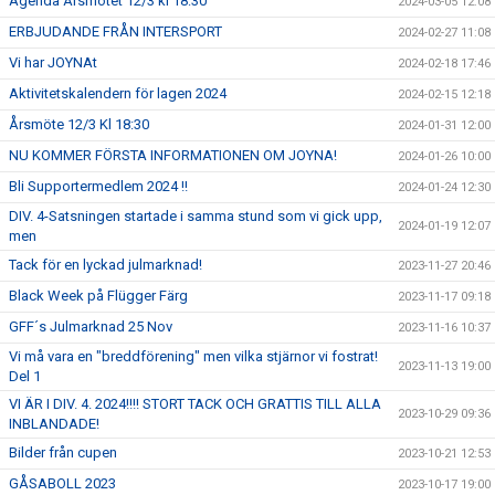
Agenda Årsmötet 12/3 kl 18:30
2024-03-05 12:08
ERBJUDANDE FRÅN INTERSPORT
2024-02-27 11:08
Vi har JOYNAt
2024-02-18 17:46
Aktivitetskalendern för lagen 2024
2024-02-15 12:18
Årsmöte 12/3 Kl 18:30
2024-01-31 12:00
NU KOMMER FÖRSTA INFORMATIONEN OM JOYNA!
2024-01-26 10:00
Bli Supportermedlem 2024 !!
2024-01-24 12:30
DIV. 4-Satsningen startade i samma stund som vi gick upp,
2024-01-19 12:07
men
Tack för en lyckad julmarknad!
2023-11-27 20:46
Black Week på Flügger Färg
2023-11-17 09:18
GFF´s Julmarknad 25 Nov
2023-11-16 10:37
Vi må vara en "breddförening" men vilka stjärnor vi fostrat!
2023-11-13 19:00
Del 1
VI ÄR I DIV. 4. 2024!!!! STORT TACK OCH GRATTIS TILL ALLA
2023-10-29 09:36
INBLANDADE!
Bilder från cupen
2023-10-21 12:53
GÅSABOLL 2023
2023-10-17 19:00