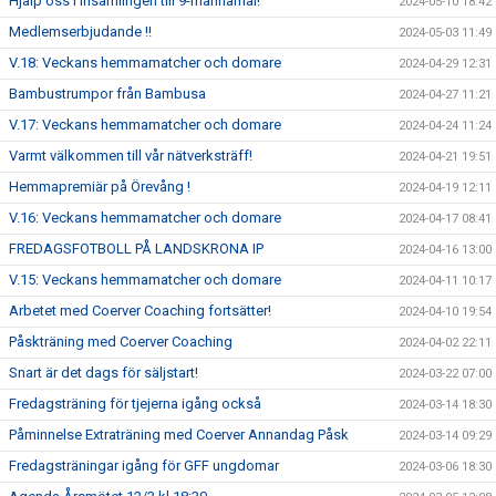
Hjälp oss i insamlingen till 9-mannamål!
2024-05-10 18:42
Medlemserbjudande !!
2024-05-03 11:49
V.18: Veckans hemmamatcher och domare
2024-04-29 12:31
Bambustrumpor från Bambusa
2024-04-27 11:21
V.17: Veckans hemmamatcher och domare
2024-04-24 11:24
Varmt välkommen till vår nätverksträff!
2024-04-21 19:51
Hemmapremiär på Örevång !
2024-04-19 12:11
V.16: Veckans hemmamatcher och domare
2024-04-17 08:41
FREDAGSFOTBOLL PÅ LANDSKRONA IP
2024-04-16 13:00
V.15: Veckans hemmamatcher och domare
2024-04-11 10:17
Arbetet med Coerver Coaching fortsätter!
2024-04-10 19:54
Påskträning med Coerver Coaching
2024-04-02 22:11
Snart är det dags för säljstart!
2024-03-22 07:00
Fredagsträning för tjejerna igång också
2024-03-14 18:30
Påminnelse Extraträning med Coerver Annandag Påsk
2024-03-14 09:29
Fredagsträningar igång för GFF ungdomar
2024-03-06 18:30