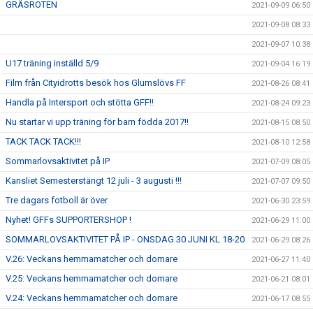
GRÄSROTEN
2021-09-09 06:50
2021-09-08 08:33
2021-09-07 10:38
U17 träning inställd 5/9
2021-09-04 16:19
Film från Cityidrotts besök hos Glumslövs FF
2021-08-26 08:41
Handla på Intersport och stötta GFF!!
2021-08-24 09:23
Nu startar vi upp träning för barn födda 2017!!
2021-08-15 08:50
TACK TACK TACK!!!
2021-08-10 12:58
Sommarlovsaktivitet på IP
2021-07-09 08:05
Kansliet Semesterstängt 12 juli - 3 augusti !!!
2021-07-07 09:50
Tre dagars fotboll är över
2021-06-30 23:59
Nyhet! GFFs SUPPORTERSHOP !
2021-06-29 11:00
SOMMARLOVSAKTIVITET PÅ IP - ONSDAG 30 JUNI KL 18-20
2021-06-29 08:26
V.26: Veckans hemmamatcher och domare
2021-06-27 11:40
V.25: Veckans hemmamatcher och domare
2021-06-21 08:01
V.24: Veckans hemmamatcher och domare
2021-06-17 08:55