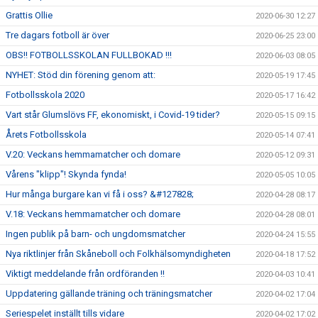
Grattis Ollie
2020-06-30 12:27
Tre dagars fotboll är över
2020-06-25 23:00
OBS!! FOTBOLLSSKOLAN FULLBOKAD !!!
2020-06-03 08:05
NYHET: Stöd din förening genom att:
2020-05-19 17:45
Fotbollsskola 2020
2020-05-17 16:42
Vart står Glumslövs FF, ekonomiskt, i Covid-19 tider?
2020-05-15 09:15
Årets Fotbollsskola
2020-05-14 07:41
V.20: Veckans hemmamatcher och domare
2020-05-12 09:31
Vårens "klipp"! Skynda fynda!
2020-05-05 10:05
Hur många burgare kan vi få i oss? &#127828;
2020-04-28 08:17
V.18: Veckans hemmamatcher och domare
2020-04-28 08:01
Ingen publik på barn- och ungdomsmatcher
2020-04-24 15:55
Nya riktlinjer från Skåneboll och Folkhälsomyndigheten
2020-04-18 17:52
Viktigt meddelande från ordföranden !!
2020-04-03 10:41
Uppdatering gällande träning och träningsmatcher
2020-04-02 17:04
Seriespelet inställt tills vidare
2020-04-02 17:02