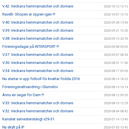
V.42: Veckans hemmamatcher och domare
2020-10-12 12:15
Ravelli- Shopen är öppen igen !!!
2020-10-07 12:10
V.40: Veckans hemmamatcher och domare
2020-09-28 13:40
V.39: Veckans hemmamatcher och domare
2020-09-21 10:20
V.38: Veckans hemmamatcher och domare
2020-09-13 20:39
Föreningsdagar på INTERSPORT !!!
2020-09-08 09:05
V.37: Veckans hemmamatcher och domare
2020-09-07 08:34
V.36: Veckans hemmamatcher och domare
2020-08-31 11:00
V.34: Veckans hemmamatcher och domare
2020-08-17 09:00
Nu startar vi upp fotboll för knattar födda 2016
2020-08-14 18:22
Föreningsnattvandring i Glumslöv
2020-08-13 10:14
Ännu en seger för Dam !!!
2020-08-12 09:20
V.33: Veckans hemmamatcher och domare
2020-08-10 12:29
V.32: Veckans hemmamatcher och domare
2020-08-04 08:42
Kansliet semesterstängt v29-31
2020-07-14 13:40
Ny skylt på IP
2020-07-03 10:45