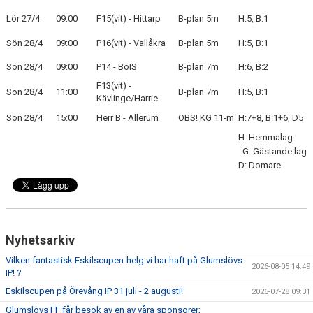
Lör 27/4
09:00
F15(vit) - Hittarp
B-plan 5m
H:5, B:1
BLI MEDLEM
Sön 28/4
09:00
P16(vit) - Vallåkra
B-plan 5m
H:5, B:1
KLÄDKOLLEKTION
Sön 28/4
09:00
P14 - BoIS
B-plan 7m
H:6, B:2
F13(vit) -
FOTBOLLSSKOLAN 2026
Sön 28/4
11:00
B-plan 7m
H:5, B:1
Kävlinge/Harrie
Sön 28/4
15:00
Herr B - Allerum
OBS! KG 11-m
H:7+8, B:1+6, D5
H: Hemmalag
G: Gästande lag
D: Domare
Nyhetsarkiv
Vilken fantastisk Eskilscupen-helg vi har haft på Glumslövs
2026-08-05 14:49
IP! ?
Eskilscupen på Örevång IP 31 juli - 2 augusti!
2026-07-28 09:31
Glumslövs FF får besök av en av våra sponsorer;