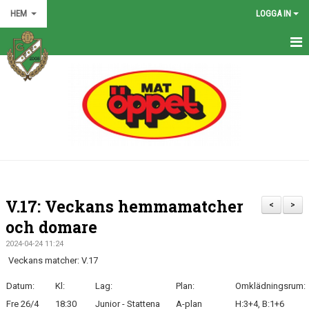
HEM
LOGGA IN
HEM
NYHETER
GRÖNA TRÅDEN
FÖRENINGEN
KONTAKT
V.17: Veckans hemmamatcher
<
>
KALENDER
och domare
2024-04-24 11:24
BILDGALLERI
Veckans matcher: V.17
MATCHER
Datum:
Kl:
Lag:
Plan:
Omklädningsrum:
Fre 26/4
18:30
Junior - Stattena
A-plan
H:3+4, B:1+6
VÅRA LAG