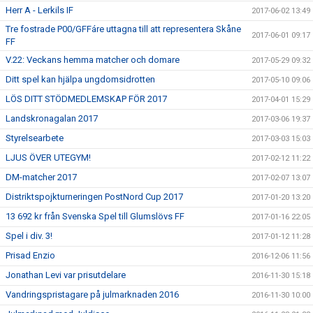
Herr A - Lerkils IF
2017-06-02 13:49
Tre fostrade P00/GFFáre uttagna till att representera Skåne
2017-06-01 09:17
FF
V.22: Veckans hemma matcher och domare
2017-05-29 09:32
Ditt spel kan hjälpa ungdomsidrotten
2017-05-10 09:06
LÖS DITT STÖDMEDLEMSKAP FÖR 2017
2017-04-01 15:29
Landskronagalan 2017
2017-03-06 19:37
Styrelsearbete
2017-03-03 15:03
LJUS ÖVER UTEGYM!
2017-02-12 11:22
DM-matcher 2017
2017-02-07 13:07
Distriktspojkturneringen PostNord Cup 2017
2017-01-20 13:20
13 692 kr från Svenska Spel till Glumslövs FF
2017-01-16 22:05
Spel i div. 3!
2017-01-12 11:28
Prisad Enzio
2016-12-06 11:56
Jonathan Levi var prisutdelare
2016-11-30 15:18
Vandringspristagare på julmarknaden 2016
2016-11-30 10:00