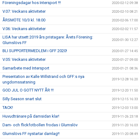
Föreningsdagar hos Intersport !!!
2020-02-12 09:38
V.07: Veckans aktiviteter
2020-02-10 08:21
ÅRSMÖTE 10/3 kl. 18.00
2020-02-06 17:00
V.06: Veckans aktiviteter
2020-02-02 11:57
LISA har utsett 2019 års pristagare: Årets Förening:
2020-01-30 12:27
Glumslövs FF
BLI SUPPORTERMEDLEM i GFF 2020!
2020-01-27 14:45
V.05: Veckans aktiviteter
2020-01-27 09:00
Samarbete med Intersport
2020-01-21 08:36
Presentation av Kalle Willstrand och GFF:s nya
2019-12-28 16:20
ungdomssatsning
GOD JUL O GOTT NYTT ÅR !!!
2019-12-20 11:50
Silly Season snart slut
2019-12-15 16:33
TACK!
2019-12-03 13:00
Huvudtränare på damsidan klar!
2019-11-26 23:18
Dam- och flickfotbollen frodas i Glumslöv
2019-11-20 16:03
Glumslövs FF nystartar damlag!!
2019-11-20 08:49