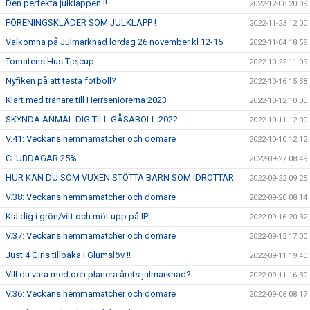
Den perfekta julklappen !!
2022-12-08 20:09
FÖRENINGSKLÄDER SOM JULKLAPP !
2022-11-23 12:00
Välkomna på Julmarknad lördag 26 november kl 12-15
2022-11-04 18:59
Tomatens Hus Tjejcup
2022-10-22 11:09
Nyfiken på att testa fotboll?
2022-10-16 15:38
Klart med tränare till Herrseniorerna 2023
2022-10-12 10:00
SKYNDA ANMÄL DIG TILL GÅSABOLL 2022
2022-10-11 12:00
V.41: Veckans hemmamatcher och domare
2022-10-10 12:12
CLUBDAGAR 25%
2022-09-27 08:49
HUR KAN DU SOM VUXEN STÖTTA BARN SOM IDROTTAR
2022-09-22 09:25
V.38: Veckans hemmamatcher och domare
2022-09-20 08:14
Klä dig i grön/vitt och möt upp på IP!
2022-09-16 20:32
V.37: Veckans hemmamatcher och domare
2022-09-12 17:00
Just 4 Girls tillbaka i Glumslöv !!
2022-09-11 19:40
Vill du vara med och planera årets julmarknad?
2022-09-11 16:30
V.36: Veckans hemmamatcher och domare
2022-09-06 08:17