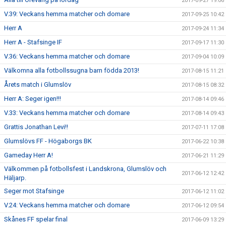
2017-09-27 19:06
V.39: Veckans hemma matcher och domare
2017-09-25 10:42
Herr A
2017-09-24 11:34
Herr A - Stafsinge IF
2017-09-17 11:30
V.36: Veckans hemma matcher och domare
2017-09-04 10:09
Välkomna alla fotbollssugna barn födda 2013!
2017-08-15 11:21
Årets match i Glumslöv
2017-08-15 08:32
Herr A: Seger igen!!!
2017-08-14 09:46
V.33: Veckans hemma matcher och domare
2017-08-14 09:43
Grattis Jonathan Levi!!
2017-07-11 17:08
Glumslövs FF - Högaborgs BK
2017-06-22 10:38
Gameday Herr A!
2017-06-21 11:29
Välkommen på fotbollsfest i Landskrona, Glumslöv och
2017-06-12 12:42
Häljarp.
Seger mot Stafsinge
2017-06-12 11:02
V.24: Veckans hemma matcher och domare
2017-06-12 09:54
Skånes FF spelar final
2017-06-09 13:29