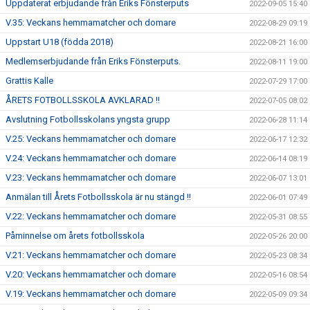
Uppdaterat erbjudande från Eriks Fönsterputs
2022-09-05 15:40
V.35: Veckans hemmamatcher och domare
2022-08-29 09:19
Uppstart U18 (födda 2018)
2022-08-21 16:00
Medlemserbjudande från Eriks Fönsterputs.
2022-08-11 19:00
Grattis Kalle
2022-07-29 17:00
ÅRETS FOTBOLLSSKOLA AVKLARAD !!
2022-07-05 08:02
Avslutning Fotbollsskolans yngsta grupp
2022-06-28 11:14
V.25: Veckans hemmamatcher och domare
2022-06-17 12:32
V.24: Veckans hemmamatcher och domare
2022-06-14 08:19
V.23: Veckans hemmamatcher och domare
2022-06-07 13:01
Anmälan till Årets Fotbollsskola är nu stängd !!
2022-06-01 07:49
V.22: Veckans hemmamatcher och domare
2022-05-31 08:55
Påminnelse om årets fotbollsskola
2022-05-26 20:00
V.21: Veckans hemmamatcher och domare
2022-05-23 08:34
V.20: Veckans hemmamatcher och domare
2022-05-16 08:54
V.19: Veckans hemmamatcher och domare
2022-05-09 09:34