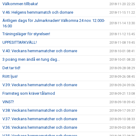
Välkommen tillbaka!
2018-11-20 22:25
V.46: Helgens hemmamatch och domare
2018-11-15 11:22
Äntligen dags för Julmarknaden! Välkomna 24 nov. 12.000-
2018-11-14 13:30
16.00
Träningsläger för styrelsen!
2018-11-12 15:45
UPPESITTARKVÄLL!
2018-11-08 19:45
V.40: Veckans hemmamatcher och domare
2018-10-01 08:41
3 poäng men ändå en tung dag...
2018-10-01 08:20
Det tar tid!
2018-09-28 08:29
Rött ljus!
2018-09-26 08:45
V.39: Veckans hemmamatcher och domare
2018-09-24 09:06
Framsteg som kräver tålamod
2018-09-21 13:08
VINST!
2018-09-18 09:45
V.38: Veckans hemmamatcher och domare
2018-09-17 09:37
V.37: Veckans hemmamatcher och domare
2018-09-10 08:33
V.36: Veckans hemmamatcher och domare
2018-09-03 08:48
V.35: Veckans hemmamatcher och domare