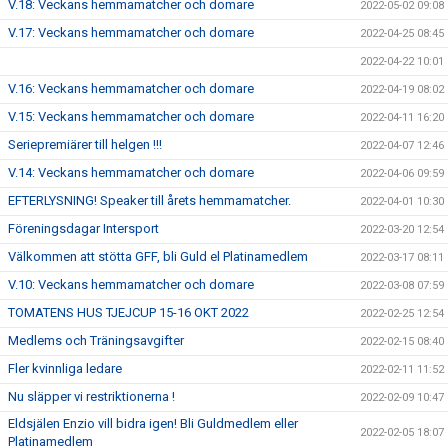
V.18: Veckans hemmamatcher och domare
2022-05-02 09:08
V.17: Veckans hemmamatcher och domare
2022-04-25 08:45
2022-04-22 10:01
V.16: Veckans hemmamatcher och domare
2022-04-19 08:02
V.15: Veckans hemmamatcher och domare
2022-04-11 16:20
Seriepremiärer till helgen !!!
2022-04-07 12:46
V.14: Veckans hemmamatcher och domare
2022-04-06 09:59
EFTERLYSNING! Speaker till årets hemmamatcher.
2022-04-01 10:30
Föreningsdagar Intersport
2022-03-20 12:54
Välkommen att stötta GFF, bli Guld el Platinamedlem
2022-03-17 08:11
V.10: Veckans hemmamatcher och domare
2022-03-08 07:59
TOMATENS HUS TJEJCUP 15-16 OKT 2022
2022-02-25 12:54
Medlems och Träningsavgifter
2022-02-15 08:40
Fler kvinnliga ledare
2022-02-11 11:52
Nu släpper vi restriktionerna !
2022-02-09 10:47
Eldsjälen Enzio vill bidra igen! Bli Guldmedlem eller
2022-02-05 18:07
Platinamedlem