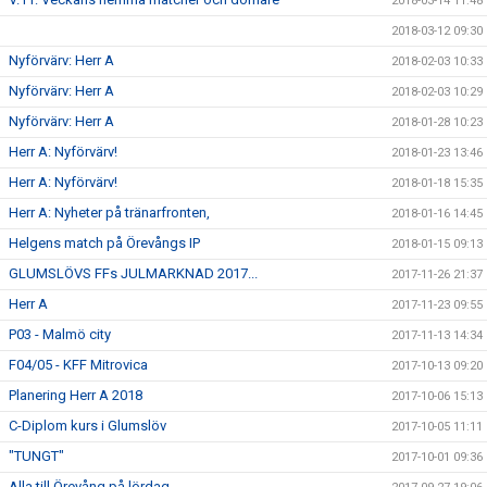
2018-03-14 11:48
2018-03-12 09:30
Nyförvärv: Herr A
2018-02-03 10:33
Nyförvärv: Herr A
2018-02-03 10:29
Nyförvärv: Herr A
2018-01-28 10:23
Herr A: Nyförvärv!
2018-01-23 13:46
Herr A: Nyförvärv!
2018-01-18 15:35
Herr A: Nyheter på tränarfronten,
2018-01-16 14:45
Helgens match på Örevångs IP
2018-01-15 09:13
GLUMSLÖVS FFs JULMARKNAD 2017...
2017-11-26 21:37
Herr A
2017-11-23 09:55
P03 - Malmö city
2017-11-13 14:34
F04/05 - KFF Mitrovica
2017-10-13 09:20
Planering Herr A 2018
2017-10-06 15:13
C-Diplom kurs i Glumslöv
2017-10-05 11:11
"TUNGT"
2017-10-01 09:36
Alla till Örevång på lördag