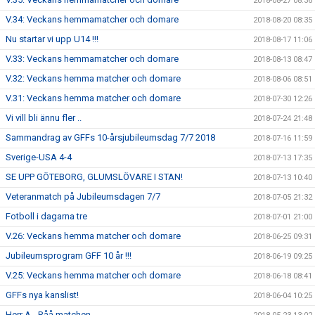
2018-08-27 08:36
V.34: Veckans hemmamatcher och domare
2018-08-20 08:35
Nu startar vi upp U14 !!!
2018-08-17 11:06
V.33: Veckans hemmamatcher och domare
2018-08-13 08:47
V.32: Veckans hemma matcher och domare
2018-08-06 08:51
V.31: Veckans hemma matcher och domare
2018-07-30 12:26
Vi vill bli ännu fler ..
2018-07-24 21:48
Sammandrag av GFFs 10-årsjubileumsdag 7/7 2018
2018-07-16 11:59
Sverige-USA 4-4
2018-07-13 17:35
SE UPP GÖTEBORG, GLUMSLÖVARE I STAN!
2018-07-13 10:40
Veteranmatch på Jubileumsdagen 7/7
2018-07-05 21:32
Fotboll i dagarna tre
2018-07-01 21:00
V.26: Veckans hemma matcher och domare
2018-06-25 09:31
Jubileumsprogram GFF 10 år !!!
2018-06-19 09:25
V.25: Veckans hemma matcher och domare
2018-06-18 08:41
GFFs nya kanslist!
2018-06-04 10:25
Herr A - Råå matchen