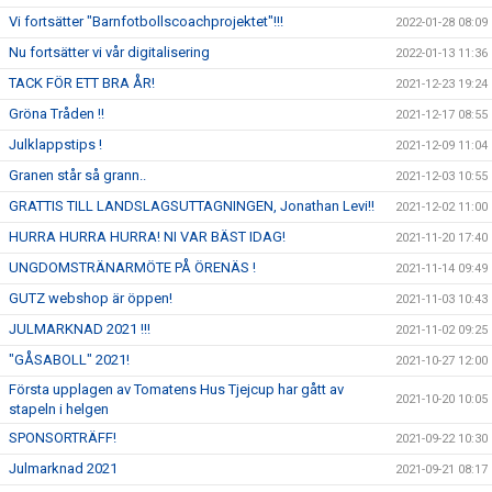
Vi fortsätter "Barnfotbollscoachprojektet"!!!
2022-01-28 08:09
Nu fortsätter vi vår digitalisering
2022-01-13 11:36
TACK FÖR ETT BRA ÅR!
2021-12-23 19:24
Gröna Tråden !!
2021-12-17 08:55
Julklappstips !
2021-12-09 11:04
Granen står så grann..
2021-12-03 10:55
GRATTIS TILL LANDSLAGSUTTAGNINGEN, Jonathan Levi!!
2021-12-02 11:00
HURRA HURRA HURRA! NI VAR BÄST IDAG!
2021-11-20 17:40
UNGDOMSTRÄNARMÖTE PÅ ÖRENÄS !
2021-11-14 09:49
GUTZ webshop är öppen!
2021-11-03 10:43
JULMARKNAD 2021 !!!
2021-11-02 09:25
"GÅSABOLL" 2021!
2021-10-27 12:00
Första upplagen av Tomatens Hus Tjejcup har gått av
2021-10-20 10:05
stapeln i helgen
SPONSORTRÄFF!
2021-09-22 10:30
Julmarknad 2021
2021-09-21 08:17