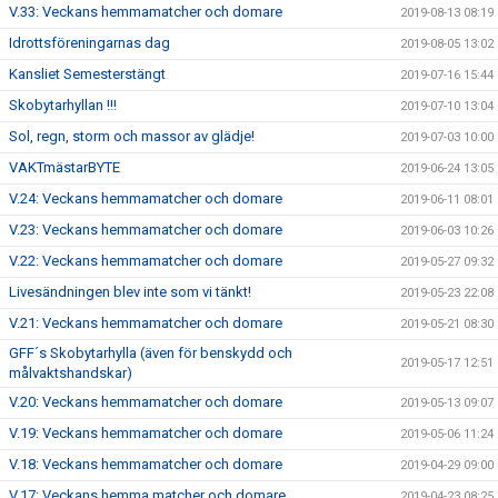
V.33: Veckans hemmamatcher och domare
2019-08-13 08:19
Idrottsföreningarnas dag
2019-08-05 13:02
Kansliet Semesterstängt
2019-07-16 15:44
Skobytarhyllan !!!
2019-07-10 13:04
Sol, regn, storm och massor av glädje!
2019-07-03 10:00
VAKTmästarBYTE
2019-06-24 13:05
V.24: Veckans hemmamatcher och domare
2019-06-11 08:01
V.23: Veckans hemmamatcher och domare
2019-06-03 10:26
V.22: Veckans hemmamatcher och domare
2019-05-27 09:32
Livesändningen blev inte som vi tänkt!
2019-05-23 22:08
V.21: Veckans hemmamatcher och domare
2019-05-21 08:30
GFF´s Skobytarhylla (även för benskydd och
2019-05-17 12:51
målvaktshandskar)
V.20: Veckans hemmamatcher och domare
2019-05-13 09:07
V.19: Veckans hemmamatcher och domare
2019-05-06 11:24
V.18: Veckans hemmamatcher och domare
2019-04-29 09:00
V.17: Veckans hemma matcher och domare
2019-04-23 08:25