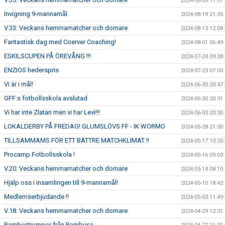
2024-08-28 11:07
Invigning 9-mannamål
2024-08-19 21:35
V.33: Veckans hemmamatcher och domare
2024-08-13 12:08
Fantastisk dag med Coerver Coaching!
2024-08-01 06:49
ESKILSCUPEN PÅ ÖREVÅNG !!!
2024-07-24 09:38
ENZIOS hederspris
2024-07-23 07:00
Vi är i mål!
2024-06-30 20:47
GFF:s fotbollsskola avslutad
2024-06-30 20:31
Vi har inte Zlatan men vi har Levi!!!
2024-06-03 20:30
LOKALDERBY PÅ FREDAG! GLUMSLÖVS FF - IK WORMO
2024-05-28 21:30
TILLSAMMAMS FÖR ETT BÄTTRE MATCHKLIMAT !!
2024-05-17 10:50
Procamp Fotbollsskola !
2024-05-16 09:03
V.20: Veckans hemmamatcher och domare
2024-05-14 08:10
Hjälp oss i insamlingen till 9-mannamål!
2024-05-10 18:42
Medlemserbjudande !!
2024-05-03 11:49
V.18: Veckans hemmamatcher och domare
2024-04-29 12:31
Bambustrumpor från Bambusa