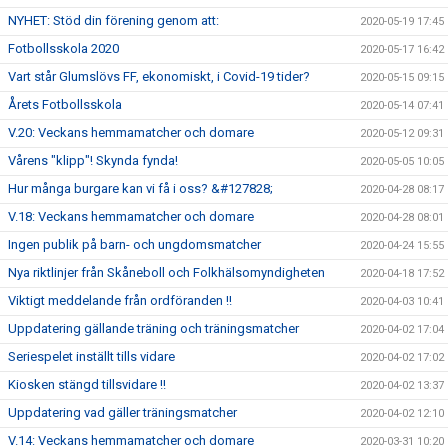
NYHET: Stöd din förening genom att:
2020-05-19 17:45
Fotbollsskola 2020
2020-05-17 16:42
Vart står Glumslövs FF, ekonomiskt, i Covid-19 tider?
2020-05-15 09:15
Årets Fotbollsskola
2020-05-14 07:41
V.20: Veckans hemmamatcher och domare
2020-05-12 09:31
Vårens "klipp"! Skynda fynda!
2020-05-05 10:05
Hur många burgare kan vi få i oss? &#127828;
2020-04-28 08:17
V.18: Veckans hemmamatcher och domare
2020-04-28 08:01
Ingen publik på barn- och ungdomsmatcher
2020-04-24 15:55
Nya riktlinjer från Skåneboll och Folkhälsomyndigheten
2020-04-18 17:52
Viktigt meddelande från ordföranden !!
2020-04-03 10:41
Uppdatering gällande träning och träningsmatcher
2020-04-02 17:04
Seriespelet inställt tills vidare
2020-04-02 17:02
Kiosken stängd tillsvidare !!
2020-04-02 13:37
Uppdatering vad gäller träningsmatcher
2020-04-02 12:10
V.14: Veckans hemmamatcher och domare
2020-03-31 10:20