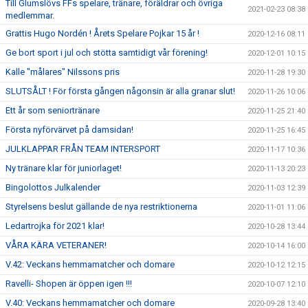
Till Glumslövs FFs spelare, tränare, föräldrar och övriga
2021-02-23 08:38
medlemmar.
Grattis Hugo Nordén ! Årets Spelare Pojkar 15 år !
2020-12-16 08:11
Ge bort sport i jul och stötta samtidigt vår förening!
2020-12-01 10:15
Kalle "målares" Nilssons pris
2020-11-28 19:30
SLUTSÅLT ! För första gången någonsin är alla granar slut!
2020-11-26 10:06
Ett år som seniortränare
2020-11-25 21:40
Första nyförvärvet på damsidan!
2020-11-25 16:45
JULKLAPPAR FRÅN TEAM INTERSPORT
2020-11-17 10:36
Ny tränare klar för juniorlaget!
2020-11-13 20:23
Bingolottos Julkalender
2020-11-03 12:39
Styrelsens beslut gällande de nya restriktionerna
2020-11-01 11:06
Ledartrojka för 2021 klar!
2020-10-28 13:44
VÅRA KÄRA VETERANER!
2020-10-14 16:00
V.42: Veckans hemmamatcher och domare
2020-10-12 12:15
Ravelli- Shopen är öppen igen !!!
2020-10-07 12:10
V.40: Veckans hemmamatcher och domare
2020-09-28 13:40