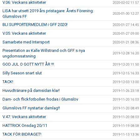
V.06: Veckans aktiviteter
2020-02-02 11:57
LISA har utsett 2019 års pristagare: Årets Förening:
2020-01-30 12:27
Glumslövs FF
BLI SUPPORTERMEDLEM i GFF 2020!
2020-01-27 14:45
V.05: Veckans aktiviteter
2020-01-27 09:00
Samarbete med Intersport
2020-01-21 08:36
Presentation av Kalle Willstrand och GFF:s nya
2019-12-28 16:20
ungdomssatsning
GOD JUL O GOTT NYTT ÅR !!!
2019-12-20 11:50
Silly Season snart slut
2019-12-15 16:33
TACK!
2019-12-03 13:00
Huvudtränare på damsidan klar!
2019-11-26 23:18
Dam- och flickfotbollen frodas i Glumslöv
2019-11-20 16:03
Glumslövs FF nystartar damlag!!
2019-11-20 08:49
V.47: Veckans aktiviteter
2019-11-20 08:03
HATTRICK Onsdag 20/11
2019-11-19 08:58
TACK FÖR BIDRAGET!
2019-11-13 13:36