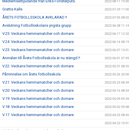
Medlemserbjudande från Eriks Fönsterputs.
2022-08-11 19:00
Grattis Kalle
2022-07-29 17:00
ÅRETS FOTBOLLSSKOLA AVKLARAD !!
2022-07-05 08:02
Avslutning Fotbollsskolans yngsta grupp
2022-06-28 11:14
V.25: Veckans hemmamatcher och domare
2022-06-17 12:32
V.24: Veckans hemmamatcher och domare
2022-06-14 08:19
V.23: Veckans hemmamatcher och domare
2022-06-07 13:01
Anmälan till Årets Fotbollsskola är nu stängd !!
2022-06-01 07:49
V.22: Veckans hemmamatcher och domare
2022-05-31 08:55
Påminnelse om årets fotbollsskola
2022-05-26 20:00
V.21: Veckans hemmamatcher och domare
2022-05-23 08:34
V.20: Veckans hemmamatcher och domare
2022-05-16 08:54
V.19: Veckans hemmamatcher och domare
2022-05-09 09:34
V.18: Veckans hemmamatcher och domare
2022-05-02 09:08
V.17: Veckans hemmamatcher och domare
2022-04-25 08:45
2022-04-22 10:01