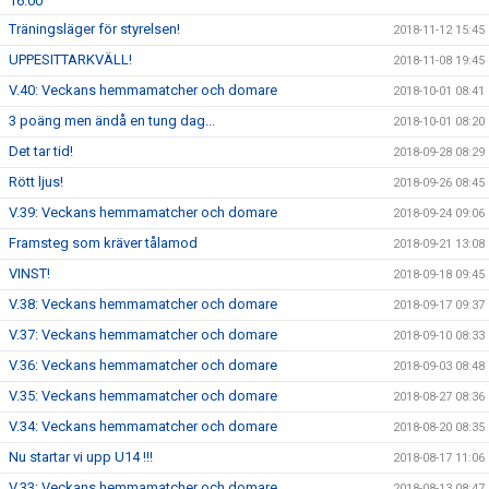
16.00
Träningsläger för styrelsen!
2018-11-12 15:45
UPPESITTARKVÄLL!
2018-11-08 19:45
V.40: Veckans hemmamatcher och domare
2018-10-01 08:41
3 poäng men ändå en tung dag...
2018-10-01 08:20
Det tar tid!
2018-09-28 08:29
Rött ljus!
2018-09-26 08:45
V.39: Veckans hemmamatcher och domare
2018-09-24 09:06
Framsteg som kräver tålamod
2018-09-21 13:08
VINST!
2018-09-18 09:45
V.38: Veckans hemmamatcher och domare
2018-09-17 09:37
V.37: Veckans hemmamatcher och domare
2018-09-10 08:33
V.36: Veckans hemmamatcher och domare
2018-09-03 08:48
V.35: Veckans hemmamatcher och domare
2018-08-27 08:36
V.34: Veckans hemmamatcher och domare
2018-08-20 08:35
Nu startar vi upp U14 !!!
2018-08-17 11:06
V.33: Veckans hemmamatcher och domare
2018-08-13 08:47