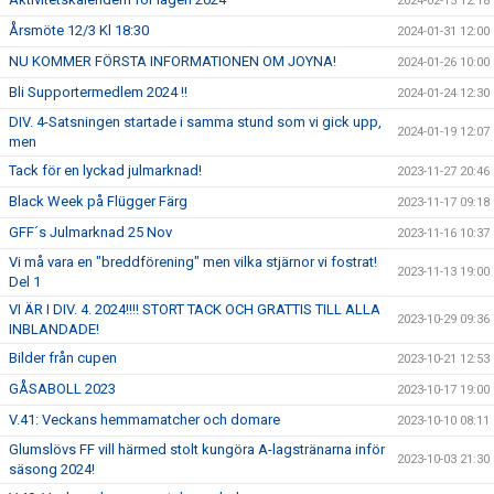
2024-02-15 12:18
Årsmöte 12/3 Kl 18:30
2024-01-31 12:00
NU KOMMER FÖRSTA INFORMATIONEN OM JOYNA!
2024-01-26 10:00
Bli Supportermedlem 2024 !!
2024-01-24 12:30
DIV. 4-Satsningen startade i samma stund som vi gick upp,
2024-01-19 12:07
men
Tack för en lyckad julmarknad!
2023-11-27 20:46
Black Week på Flügger Färg
2023-11-17 09:18
GFF´s Julmarknad 25 Nov
2023-11-16 10:37
Vi må vara en "breddförening" men vilka stjärnor vi fostrat!
2023-11-13 19:00
Del 1
VI ÄR I DIV. 4. 2024!!!! STORT TACK OCH GRATTIS TILL ALLA
2023-10-29 09:36
INBLANDADE!
Bilder från cupen
2023-10-21 12:53
GÅSABOLL 2023
2023-10-17 19:00
V.41: Veckans hemmamatcher och domare
2023-10-10 08:11
Glumslövs FF vill härmed stolt kungöra A-lagstränarna inför
2023-10-03 21:30
säsong 2024!