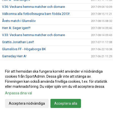
V.36: Veckans hemma matcher och domare
2017-09-04 10:09
Välkomna alla fotbollssugna barn födda 2013!
2017-08-15 11:21
Årets match i Glumslöv
2017-08-15 08:32
Herr A: Seger igen!!!
2017-08-14 09:46
V.33: Veckans hemma matcher och domare
2017-08-14 09:43
Grattis Jonathan Levi!!
2017-07-11 17:08
Glumslövs FF - Högaborgs BK
2017-06-22 10:38
Gameday Herr A!
2017-06-21 11:29
Välkommen på fotbollsfest i Landskrona, Glumslöv och
2017-06-12 12:42
Häljarp.
För att hemsidan ska fungera korrekt använder vi nödvändiga
Seger mot Stafsinge
2017-06-12 11:02
cookies från SportAdmin. Dessa går inte att stänga av.
V.24: Veckans hemma matcher och domare
Föreningen kan också använda frivilliga cookies, t.ex. för statistik
2017-06-12 09:54
eller marknadsföring. Du väljer själv om du vill acceptera dessa.
Skånes FF spelar final
2017-06-09 13:29
Anpassa dina val
Herr A - Lerkils IF
2017-06-02 13:49
Tre fostrade P00/GFFáre uttagna till att representera Skåne
Acceptera nödvändiga
Acceptera alla
2017-06-01 09:17
FF