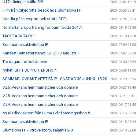
U17 träning inställd 5/9
2021-09-04 16:19
Film från Cityidrotts besök hos Glumslövs FF
2021-08-26 08:41
Handla på Intersport och stötta GFF!!
2021-08-24 09:23
Nu startar vi upp träning för barn födda 2017!!
2021-08-15 08:50
TACK TACK TACK!!!
2021-08-10 12:58
Sommarlovsaktivitet på IP
2021-07-09 08:05
Kansliet Semesterstängt 12 juli - 3 augusti !!!
2021-07-07 09:50
Tre dagars fotboll är över
2021-06-30 23:59
Nyhet! GFFs SUPPORTERSHOP !
2021-06-29 11:00
SOMMARLOVSAKTIVITET PÅ IP - ONSDAG 30 JUNI KL 18-20
2021-06-29 08:26
V.26: Veckans hemmamatcher och domare
2021-06-27 11:40
V.25: Veckans hemmamatcher och domare
2021-06-21 08:01
V.24: Veckans hemmamatcher och domare
2021-06-17 08:55
Ny Klädkollektion från Puma i vår föreningsshop !!
2021-06-15 08:58
Sommarlovsaktivitet på IP
2021-06-15 08:29
Glumslövs FF - Strövelstorp/salamis 2-0
2021-06-13 22:00