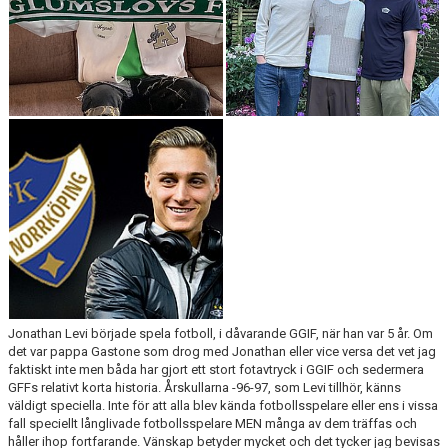
BLI MEDLEM
KLÄDKOLLEKTION
FOTBOLLSSKOLAN 2026
Jonathan Levi började spela fotboll, i dåvarande GGIF, när han var 5 år. Om
det var pappa Gastone som drog med Jonathan eller vice versa det vet jag
faktiskt inte men båda har gjort ett stort fotavtryck i GGIF och sedermera
GFFs relativt korta historia. Årskullarna -96-97, som Levi tillhör, känns
väldigt speciella. Inte för att alla blev kända fotbollsspelare eller ens i vissa
fall speciellt långlivade fotbollsspelare MEN många av dem träffas och
håller ihop fortfarande. Vänskap betyder mycket och det tycker jag bevisas