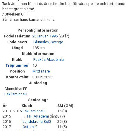
Tack Jonathan för att du är en fin förebild för våra spelare och fortfarande
har ett grönt hjärta!
/ Styrelsen GFF
Så här ser hans karriär ut hittills;
Personlig information
Födelsedatum
23 januari
1996
(28 år)
Födelseort
Glumslöv
,
Sverige
Längd
185 cm
Klubbinformation
Klubb
Puskás Akadémia
Tröjnummer
10
Position
Mittfältare
Kontraktslut
30 juni 2025
Juniorlag
Glumslövs FF
Eskilsminne IF
Seniorlag*
År
Klubb
SM (GM)
2013–2015
Eskilsminne IF
15 (0)
2015
→
HIF Akademi
(lån)
8 (7)
2016
Landskrona BoIS
25 (8)
2017
Östers IF
11 (5)