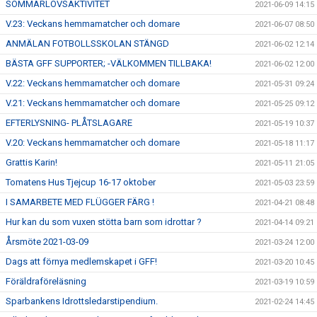
SOMMARLOVSAKTIVITET
2021-06-09 14:15
V.23: Veckans hemmamatcher och domare
2021-06-07 08:50
ANMÄLAN FOTBOLLSSKOLAN STÄNGD
2021-06-02 12:14
BÄSTA GFF SUPPORTER; -VÄLKOMMEN TILLBAKA!
2021-06-02 12:00
V.22: Veckans hemmamatcher och domare
2021-05-31 09:24
V.21: Veckans hemmamatcher och domare
2021-05-25 09:12
EFTERLYSNING- PLÅTSLAGARE
2021-05-19 10:37
V.20: Veckans hemmamatcher och domare
2021-05-18 11:17
Grattis Karin!
2021-05-11 21:05
Tomatens Hus Tjejcup 16-17 oktober
2021-05-03 23:59
I SAMARBETE MED FLÜGGER FÄRG !
2021-04-21 08:48
Hur kan du som vuxen stötta barn som idrottar ?
2021-04-14 09:21
Årsmöte 2021-03-09
2021-03-24 12:00
Dags att förnya medlemskapet i GFF!
2021-03-20 10:45
Föräldraföreläsning
2021-03-19 10:59
Sparbankens Idrottsledarstipendium.
2021-02-24 14:45