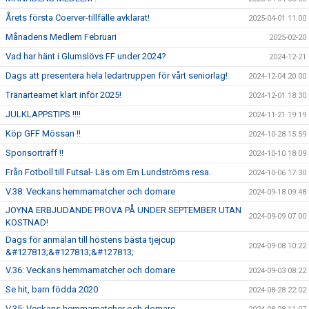
Årets första Coerver-tillfälle avklarat!
2025-04-01 11:00
Månadens Medlem Februari
2025-02-20
Vad har hänt i Glumslövs FF under 2024?
2024-12-21
Dags att presentera hela ledartruppen för vårt seniorlag!
2024-12-04 20:00
Tränarteamet klart inför 2025!
2024-12-01 18:30
JULKLAPPSTIPS !!!!
2024-11-21 19:19
Köp GFF Mössan !!
2024-10-28 15:59
Sponsorträff !!
2024-10-10 18:09
Från Fotboll till Futsal- Läs om Em Lundströms resa.
2024-10-06 17:30
V.38: Veckans hemmamatcher och domare
2024-09-18 09:48
JOYNA ERBJUDANDE PROVA PÅ UNDER SEPTEMBER UTAN
2024-09-09 07:00
KOSTNAD!
Dags för anmälan till höstens bästa tjejcup
2024-09-08 10:22
&#127813;&#127813;&#127813;
V.36: Veckans hemmamatcher och domare
2024-09-03 08:22
Se hit, barn födda 2020
2024-08-28 22:02
V.35: Veckans hemmamatcher och domare