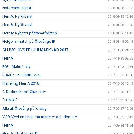
Nyförvärv: Herr A
2018-01-28 10:23
Herr A: Nyförvärv!
2018-01-23 13:46
Herr A: Nyförvärv!
2018-01-18 15:35
Herr A: Nyheter på tränarfronten,
2018-01-16 14:45
Helgens match på Örevångs IP
2018-01-15 09:13
GLUMSLÖVS FFs JULMARKNAD 2017...
2017-11-26 21:37
Herr A
2017-11-23 09:55
P03 - Malmö city
2017-11-13 14:34
F04/05 - KFF Mitrovica
2017-10-13 09:20
Planering Herr A 2018
2017-10-06 15:13
C-Diplom kurs i Glumslöv
2017-10-05 11:11
"TUNGT"
2017-10-01 09:36
Alla till Örevång på lördag
2017-09-27 19:06
V.39: Veckans hemma matcher och domare
2017-09-25 10:42
Herr A
2017-09-24 11:34
Herr A - Stafsinge IF
2017-09-17 11:30