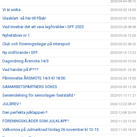
2023-04-04 08:15
Vi är unika...
2023-03-30 18:00
Glasklart- så här till Påsk!
2023-03-29 15:00
Vad innebär det att vara lagförälder i GFF 2023
2023-03-28 08:08
Nyhetsbrev nr 1
2023-03-26 15:00
Club och föreningsdagar på Intersport
2023-03-22 08:25
Ny ordförande i GFF
2023-03-15 12:52
Dagordning Årsmöte 14/3
2023-03-09 10:54
Vad händer på IP???
2023-03-01 14:36
Påminnelse ÅRSMÖTE 14/3 Kl 18:00
2023-02-24 13:00
SAMARBETSPARTNERS SÖKES
2023-02-09 12:28
Serieindelning för seniorlagen fastställd !
2023-01-13 11:27
JULBREV !
2022-12-22 08:47
Den perfekta julklappen !!
2022-12-08 20:09
FÖRENINGSKLÄDER SOM JULKLAPP !
2022-11-23 12:00
Välkomna på Julmarknad lördag 26 november kl 12-15
2022-11-04 18:59