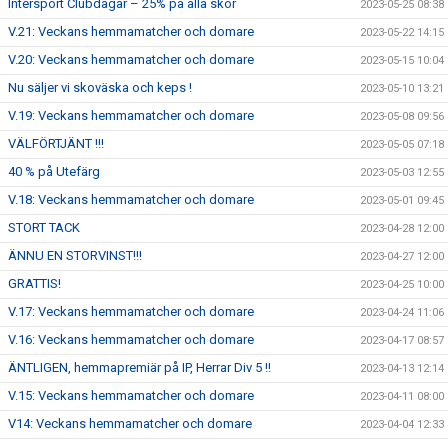
Intersport Clubdagar – 25% på alla skor
2023-05-25 08:38
V.21: Veckans hemmamatcher och domare
2023-05-22 14:15
V.20: Veckans hemmamatcher och domare
2023-05-15 10:04
Nu säljer vi skoväska och keps !
2023-05-10 13:21
V.19: Veckans hemmamatcher och domare
2023-05-08 09:56
VÄLFÖRTJÄNT !!!
2023-05-05 07:18
40 % på Utefärg
2023-05-03 12:55
V.18: Veckans hemmamatcher och domare
2023-05-01 09:45
STORT TACK
2023-04-28 12:00
ÄNNU EN STORVINST!!!
2023-04-27 12:00
GRATTIS!
2023-04-25 10:00
V.17: Veckans hemmamatcher och domare
2023-04-24 11:06
V.16: Veckans hemmamatcher och domare
2023-04-17 08:57
ÄNTLIGEN, hemmapremiär på IP, Herrar Div 5 !!
2023-04-13 12:14
V.15: Veckans hemmamatcher och domare
2023-04-11 08:00
V14: Veckans hemmamatcher och domare
2023-04-04 12:33