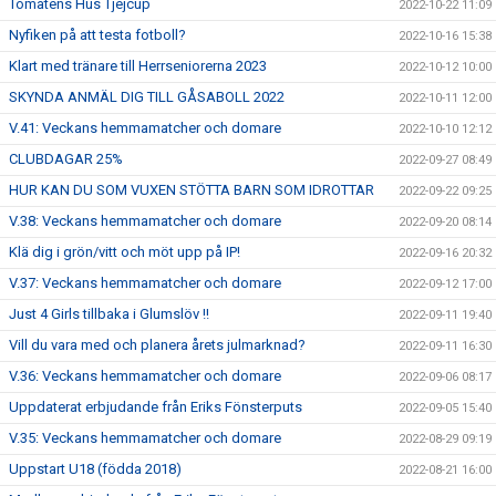
Tomatens Hus Tjejcup
2022-10-22 11:09
Nyfiken på att testa fotboll?
2022-10-16 15:38
Klart med tränare till Herrseniorerna 2023
2022-10-12 10:00
SKYNDA ANMÄL DIG TILL GÅSABOLL 2022
2022-10-11 12:00
V.41: Veckans hemmamatcher och domare
2022-10-10 12:12
CLUBDAGAR 25%
2022-09-27 08:49
HUR KAN DU SOM VUXEN STÖTTA BARN SOM IDROTTAR
2022-09-22 09:25
V.38: Veckans hemmamatcher och domare
2022-09-20 08:14
Klä dig i grön/vitt och möt upp på IP!
2022-09-16 20:32
V.37: Veckans hemmamatcher och domare
2022-09-12 17:00
Just 4 Girls tillbaka i Glumslöv !!
2022-09-11 19:40
Vill du vara med och planera årets julmarknad?
2022-09-11 16:30
V.36: Veckans hemmamatcher och domare
2022-09-06 08:17
Uppdaterat erbjudande från Eriks Fönsterputs
2022-09-05 15:40
V.35: Veckans hemmamatcher och domare
2022-08-29 09:19
Uppstart U18 (födda 2018)
2022-08-21 16:00