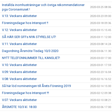
Inställda inomhusträningar och övriga rekommendationer
2020-03-25 08:06
pga Coronaviruset !
V.13: Veckans aktiviteter
2020-03-23 09:00
Föreningsdagar hos Intersport !!
2020-03-18 09:36
V.12: Veckans aktiviteter
2020-03-15 15:45
SÅ HÄR SER GFFs NYA STYRELSE UT!
2020-03-11 12:00
V.11: Veckans aktiviteter
2020-03-08 14:24
Dagordning Årsmöte Tisdag 10/3 2020
2020-03-06 11:30
NYTT TELEFONNUMMER TILL KANSLIET!
2020-03-03 17:00
V.10: Veckans aktiviteter
2020-03-01 17:59
V.09: Veckans aktiviteter
2020-02-23 16:04
V.08: Veckans aktiviteter
2020-02-16 16:52
Så här löd nomineringen till Årets Förening 2019
2020-02-14 15:00
Föreningsdagar hos Intersport !!!
2020-02-12 09:38
V.07: Veckans aktiviteter
2020-02-10 08:21
ÅRSMÖTE 10/3 kl. 18.00
2020-02-06 17:00