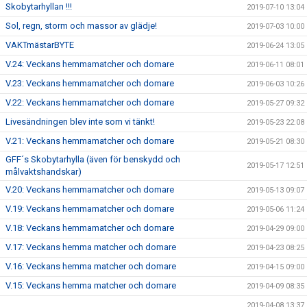
Skobytarhyllan !!!
2019-07-10 13:04
Sol, regn, storm och massor av glädje!
2019-07-03 10:00
VAKTmästarBYTE
2019-06-24 13:05
V.24: Veckans hemmamatcher och domare
2019-06-11 08:01
V.23: Veckans hemmamatcher och domare
2019-06-03 10:26
V.22: Veckans hemmamatcher och domare
2019-05-27 09:32
Livesändningen blev inte som vi tänkt!
2019-05-23 22:08
V.21: Veckans hemmamatcher och domare
2019-05-21 08:30
GFF´s Skobytarhylla (även för benskydd och
2019-05-17 12:51
målvaktshandskar)
V.20: Veckans hemmamatcher och domare
2019-05-13 09:07
V.19: Veckans hemmamatcher och domare
2019-05-06 11:24
V.18: Veckans hemmamatcher och domare
2019-04-29 09:00
V.17: Veckans hemma matcher och domare
2019-04-23 08:25
V.16: Veckans hemma matcher och domare
2019-04-15 09:00
V.15: Veckans hemma matcher och domare
2019-04-09 08:35
2019-04-08 13:37