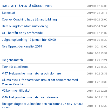
DAGS ATT TÄNKA PÅ SÄSONG 2019
2019-04-02 14:30
Seriestart
2019-04-02 08:13
Coerver Coaching hade tränarutbildning
2019-03-25 08:00
Barn o ungdomsdomarutbildning
2019-03-14 08:00
GFF har fått en ny ordförande!
2019-03-07 11:32
Julgransplundring 12 januari från 09.00
2019-01-06 16:30
Nya Öppettider kansliet 2019
2018-12-21 13:00
2018-12-20 15:57
Helgens match
2018-11-29 09:21
Tack för att ni kom!
2018-11-26 16:30
V.47: Helgens hemmamatcher och domare
2018-11-22 08:35
Glumslövs FF fortsätter och utökar sitt samarbete med
2018-11-22 08:30
Coerver Coaching
Välkommen tillbaka!
2018-11-20 22:25
V.46: Helgens hemmamatch och domare
2018-11-15 11:22
Äntligen dags för Julmarknaden! Välkomna 24 nov. 12.000-
2018-11-14 13:30