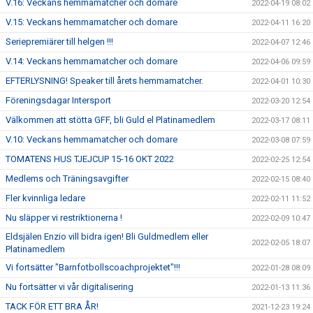
V.16: Veckans hemmamatcher och domare
2022-04-19 08:02
V.15: Veckans hemmamatcher och domare
2022-04-11 16:20
Seriepremiärer till helgen !!!
2022-04-07 12:46
V.14: Veckans hemmamatcher och domare
2022-04-06 09:59
EFTERLYSNING! Speaker till årets hemmamatcher.
2022-04-01 10:30
Föreningsdagar Intersport
2022-03-20 12:54
Välkommen att stötta GFF, bli Guld el Platinamedlem
2022-03-17 08:11
V.10: Veckans hemmamatcher och domare
2022-03-08 07:59
TOMATENS HUS TJEJCUP 15-16 OKT 2022
2022-02-25 12:54
Medlems och Träningsavgifter
2022-02-15 08:40
Fler kvinnliga ledare
2022-02-11 11:52
Nu släpper vi restriktionerna !
2022-02-09 10:47
Eldsjälen Enzio vill bidra igen! Bli Guldmedlem eller
2022-02-05 18:07
Platinamedlem
Vi fortsätter "Barnfotbollscoachprojektet"!!!
2022-01-28 08:09
Nu fortsätter vi vår digitalisering
2022-01-13 11:36
TACK FÖR ETT BRA ÅR!
2021-12-23 19:24