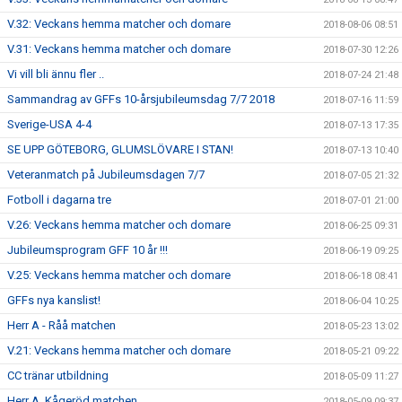
V.32: Veckans hemma matcher och domare
2018-08-06 08:51
V.31: Veckans hemma matcher och domare
2018-07-30 12:26
Vi vill bli ännu fler ..
2018-07-24 21:48
Sammandrag av GFFs 10-årsjubileumsdag 7/7 2018
2018-07-16 11:59
Sverige-USA 4-4
2018-07-13 17:35
SE UPP GÖTEBORG, GLUMSLÖVARE I STAN!
2018-07-13 10:40
Veteranmatch på Jubileumsdagen 7/7
2018-07-05 21:32
Fotboll i dagarna tre
2018-07-01 21:00
V.26: Veckans hemma matcher och domare
2018-06-25 09:31
Jubileumsprogram GFF 10 år !!!
2018-06-19 09:25
V.25: Veckans hemma matcher och domare
2018-06-18 08:41
GFFs nya kanslist!
2018-06-04 10:25
Herr A - Råå matchen
2018-05-23 13:02
V.21: Veckans hemma matcher och domare
2018-05-21 09:22
CC tränar utbildning
2018-05-09 11:27
Herr A, Kågeröd matchen
2018-05-09 09:37