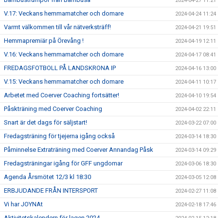
2024-04-27 11:21
V.17: Veckans hemmamatcher och domare
2024-04-24 11:24
Varmt välkommen till vår nätverksträff!
2024-04-21 19:51
Hemmapremiär på Örevång !
2024-04-19 12:11
V.16: Veckans hemmamatcher och domare
2024-04-17 08:41
FREDAGSFOTBOLL PÅ LANDSKRONA IP
2024-04-16 13:00
V.15: Veckans hemmamatcher och domare
2024-04-11 10:17
Arbetet med Coerver Coaching fortsätter!
2024-04-10 19:54
Påskträning med Coerver Coaching
2024-04-02 22:11
Snart är det dags för säljstart!
2024-03-22 07:00
Fredagsträning för tjejerna igång också
2024-03-14 18:30
Påminnelse Extraträning med Coerver Annandag Påsk
2024-03-14 09:29
Fredagsträningar igång för GFF ungdomar
2024-03-06 18:30
Agenda Årsmötet 12/3 kl 18:30
2024-03-05 12:08
ERBJUDANDE FRÅN INTERSPORT
2024-02-27 11:08
Vi har JOYNAt
2024-02-18 17:46
Aktivitetskalendern för lagen 2024