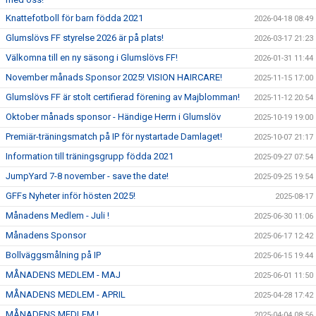
Knattefotboll för barn födda 2021
2026-04-18 08:49
Glumslövs FF styrelse 2026 är på plats!
2026-03-17 21:23
Välkomna till en ny säsong i Glumslövs FF!
2026-01-31 11:44
November månads Sponsor 2025! VISION HAIRCARE!
2025-11-15 17:00
Glumslövs FF är stolt certifierad förening av Majblomman!
2025-11-12 20:54
Oktober månads sponsor - Händige Herrn i Glumslöv
2025-10-19 19:00
Premiär-träningsmatch på IP för nystartade Damlaget!
2025-10-07 21:17
Information till träningsgrupp födda 2021
2025-09-27 07:54
JumpYard 7-8 november - save the date!
2025-09-25 19:54
GFFs Nyheter inför hösten 2025!
2025-08-17
Månadens Medlem - Juli !
2025-06-30 11:06
Månadens Sponsor
2025-06-17 12:42
Bollväggsmålning på IP
2025-06-15 19:44
MÅNADENS MEDLEM - MAJ
2025-06-01 11:50
MÅNADENS MEDLEM - APRIL
2025-04-28 17:42
MÅNADENS MEDLEM !
2025-04-04 08:56