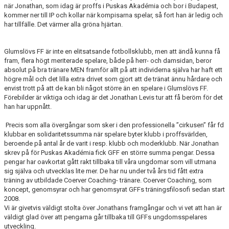
när Jonathan, som idag är proffs i Puskas Akadémia och bor i Budapest,
kommer ner till IP och kollar när kompisarna spelar, så fort han är ledig och
har tillfälle. Det värmer alla gröna hjärtan.
Glumslövs FF är inte en elitsatsande fotbollsklubb, men att ändå kunna få
fram, flera högt meriterade spelare, både på herr- och damsidan, beror
absolut på bra tränare MEN framför allt på att individerna själva har haft ett
högre mål och det lilla extra drivet som gjort att de tränat ännu hårdare och
envist trott på att de kan bli något större än en spelare i Glumslövs FF.
Förebilder är viktiga och idag är det Jonathan Levis tur att få beröm för det
han har uppnått.
Precis som alla övergångar som sker i den professionella ”cirkusen” får fd
klubbar en solidaritetssumma när spelare byter klubb i proffsvärlden,
beroende på antal år de varit i resp. klubb och moderklubb. När Jonathan
skrev på för Puskas Akadémia fick GFF en större summa pengar. Dessa
pengar har oavkortat gått rakt tillbaka till våra ungdomar som vill utmana
sig själva och utvecklas lite mer. De har nu under två års tid fått extra
träning av utbildade Coerver Coaching- tränare. Coerver Coaching, som
koncept, genomsyrar och har genomsyrat GFFs träningsfilosofi sedan start
2008.
Vi är givetvis väldigt stolta över Jonathans framgångar och vi vet att han är
väldigt glad över att pengarna går tillbaka till GFFs ungdomsspelares
utveckling.