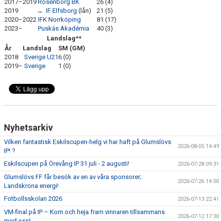
2017–2019
Rosenborg BK
26 (4)
2019
→
IF Elfsborg
(lån)
21 (5)
2020–2022
IFK Norrköping
81 (17)
2023–
Puskás Akadémia
40 (3)
Landslag**
År
Landslag
SM (GM)
2018
Sverige U21
6 (0)
2019–
Sverige
1 (0)
Nyhetsarkiv
Vilken fantastisk Eskilscupen-helg vi har haft på Glumslövs
2026-08-05 14:49
IP! ?
Eskilscupen på Örevång IP 31 juli - 2 augusti!
2026-07-28 09:31
Glumslövs FF får besök av en av våra sponsorer;
2026-07-26 14:00
Landskrona energi!
Fotbollsskolan 2026
2026-07-13 22:41
VM-final på IP – Kom och heja fram vinnaren tillsammans
2026-07-12 17:30
med oss!