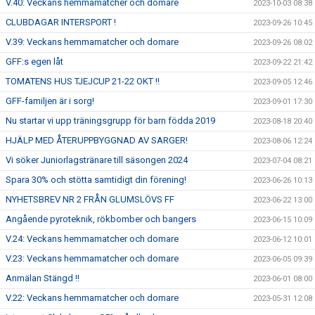
V.40: Veckans hemmamatcher och domare
2023-10-03 08:38
CLUBDAGAR INTERSPORT !
2023-09-26 10:45
V.39: Veckans hemmamatcher och domare
2023-09-26 08:02
GFF:s egen låt
2023-09-22 21:42
TOMATENS HUS TJEJCUP 21-22 OKT !!
2023-09-05 12:46
GFF-familjen är i sorg!
2023-09-01 17:30
Nu startar vi upp träningsgrupp för barn födda 2019
2023-08-18 20:40
HJÄLP MED ÅTERUPPBYGGNAD AV SARGER!
2023-08-06 12:24
Vi söker Juniorlagstränare till säsongen 2024
2023-07-04 08:21
Spara 30% och stötta samtidigt din förening!
2023-06-26 10:13
NYHETSBREV NR 2 FRÅN GLUMSLÖVS FF
2023-06-22 13:00
Angående pyroteknik, rökbomber och bangers
2023-06-15 10:09
V.24: Veckans hemmamatcher och domare
2023-06-12 10:01
V.23: Veckans hemmamatcher och domare
2023-06-05 09:39
Anmälan Stängd !!
2023-06-01 08:00
V.22: Veckans hemmamatcher och domare
2023-05-31 12:08