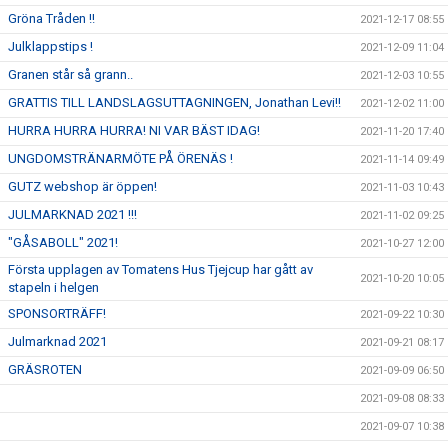
Gröna Tråden !!
2021-12-17 08:55
Julklappstips !
2021-12-09 11:04
Granen står så grann..
2021-12-03 10:55
GRATTIS TILL LANDSLAGSUTTAGNINGEN, Jonathan Levi!!
2021-12-02 11:00
HURRA HURRA HURRA! NI VAR BÄST IDAG!
2021-11-20 17:40
UNGDOMSTRÄNARMÖTE PÅ ÖRENÄS !
2021-11-14 09:49
GUTZ webshop är öppen!
2021-11-03 10:43
JULMARKNAD 2021 !!!
2021-11-02 09:25
"GÅSABOLL" 2021!
2021-10-27 12:00
Första upplagen av Tomatens Hus Tjejcup har gått av
2021-10-20 10:05
stapeln i helgen
SPONSORTRÄFF!
2021-09-22 10:30
Julmarknad 2021
2021-09-21 08:17
GRÄSROTEN
2021-09-09 06:50
2021-09-08 08:33
2021-09-07 10:38