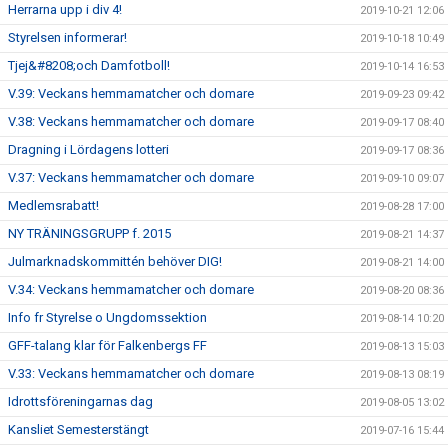
Herrarna upp i div 4!
2019-10-21 12:06
Styrelsen informerar!
2019-10-18 10:49
Tjej&#8208;och Damfotboll!
2019-10-14 16:53
V.39: Veckans hemmamatcher och domare
2019-09-23 09:42
V.38: Veckans hemmamatcher och domare
2019-09-17 08:40
Dragning i Lördagens lotteri
2019-09-17 08:36
V.37: Veckans hemmamatcher och domare
2019-09-10 09:07
Medlemsrabatt!
2019-08-28 17:00
NY TRÄNINGSGRUPP f. 2015
2019-08-21 14:37
Julmarknadskommittén behöver DIG!
2019-08-21 14:00
V.34: Veckans hemmamatcher och domare
2019-08-20 08:36
Info fr Styrelse o Ungdomssektion
2019-08-14 10:20
GFF-talang klar för Falkenbergs FF
2019-08-13 15:03
V.33: Veckans hemmamatcher och domare
2019-08-13 08:19
Idrottsföreningarnas dag
2019-08-05 13:02
Kansliet Semesterstängt
2019-07-16 15:44