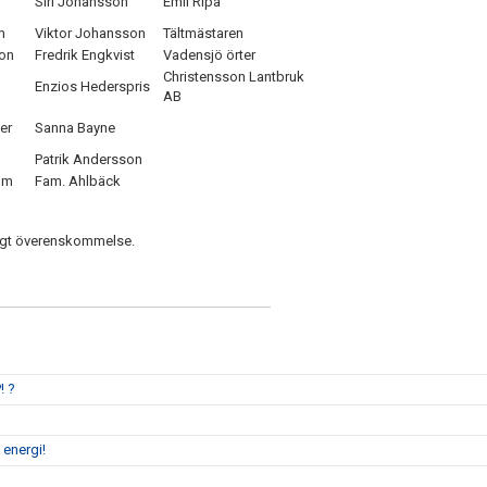
Siri Johansson
Emil Ripa
m
Viktor Johansson
Tältmästaren
on
Fredrik Engkvist
Vadensjö örter
Christensson Lantbruk
Enzios Hederspris
AB
er
Sanna Bayne
Patrik Andersson
um
Fam. Ahlbäck
nligt överenskommelse.
! ?
 energi!