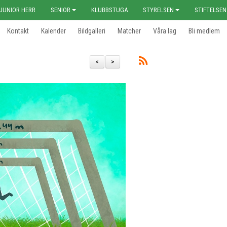
JUNIOR HERR
SENIOR
KLUBBSTUGA
STYRELSEN
STIFTELSEN
Kontakt
Kalender
Bildgalleri
Matcher
Våra lag
Bli medlem
<
>