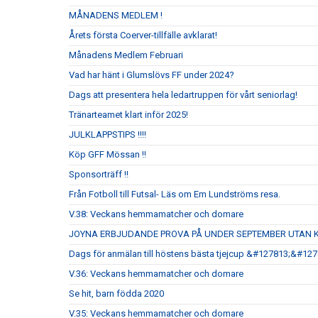
MÅNADENS MEDLEM !
Årets första Coerver-tillfälle avklarat!
Månadens Medlem Februari
Vad har hänt i Glumslövs FF under 2024?
Dags att presentera hela ledartruppen för vårt seniorlag!
Tränarteamet klart inför 2025!
JULKLAPPSTIPS !!!!
Köp GFF Mössan !!
Sponsorträff !!
Från Fotboll till Futsal- Läs om Em Lundströms resa.
V.38: Veckans hemmamatcher och domare
JOYNA ERBJUDANDE PROVA PÅ UNDER SEPTEMBER UTAN 
Dags för anmälan till höstens bästa tjejcup &#127813;&#12
V.36: Veckans hemmamatcher och domare
Se hit, barn födda 2020
V.35: Veckans hemmamatcher och domare