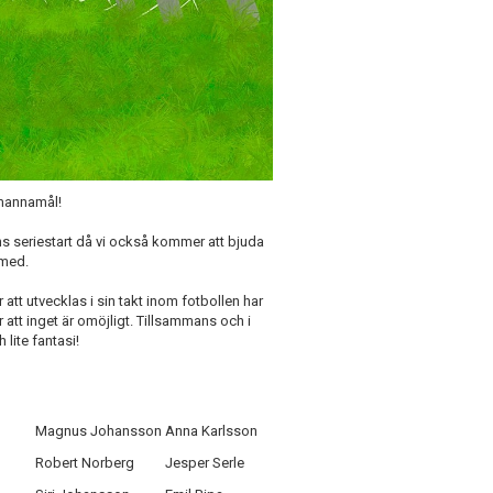
9-mannamål!
ns seriestart då vi också kommer att bjuda
 med.
att utvecklas i sin takt inom fotbollen har
 att inget är omöjligt. Tillsammans och i
lite fantasi!
Magnus Johansson
Anna Karlsson
Robert Norberg
Jesper Serle