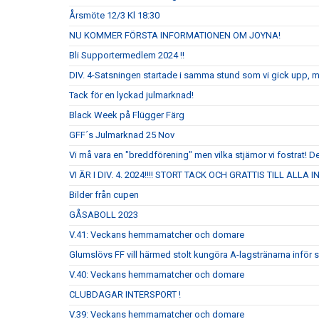
Årsmöte 12/3 Kl 18:30
NU KOMMER FÖRSTA INFORMATIONEN OM JOYNA!
Bli Supportermedlem 2024 !!
DIV. 4-Satsningen startade i samma stund som vi gick upp, 
Tack för en lyckad julmarknad!
Black Week på Flügger Färg
GFF´s Julmarknad 25 Nov
Vi må vara en "breddförening" men vilka stjärnor vi fostrat! De
VI ÄR I DIV. 4. 2024!!!! STORT TACK OCH GRATTIS TILL ALLA
Bilder från cupen
GÅSABOLL 2023
V.41: Veckans hemmamatcher och domare
Glumslövs FF vill härmed stolt kungöra A-lagstränarna inför
V.40: Veckans hemmamatcher och domare
CLUBDAGAR INTERSPORT !
V.39: Veckans hemmamatcher och domare