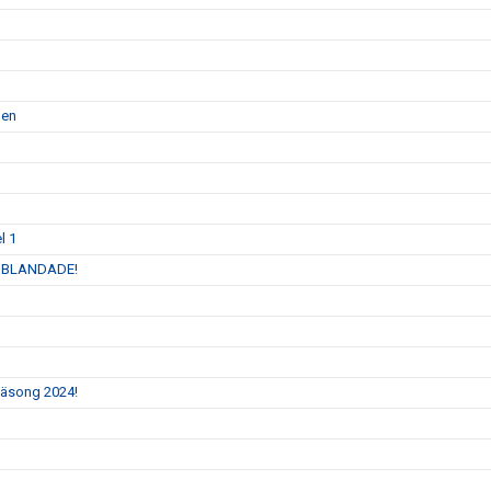
men
l 1
 INBLANDADE!
 säsong 2024!