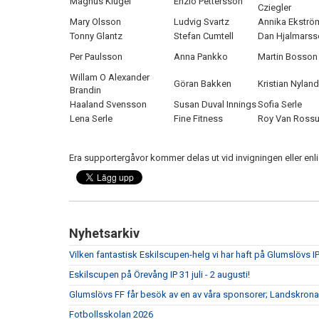
Magnus Klügel
Enzio Pettersson
Cziegler
Mary Olsson
Ludvig Svartz
Annika Ekströ
Tonny Glantz
Stefan Cumtell
Dan Hjalmarss
Per Paulsson
Anna Pankko
Martin Bosson
Willam O Alexander
Göran Bakken
Kristian Nyland
Brandin
Haaland Svensson
Susan Duval Innings
Sofia Serle
Lena Serle
Fine Fitness
Roy Van Ross
Era supportergåvor kommer delas ut vid invigningen eller e
Nyhetsarkiv
Vilken fantastisk Eskilscupen-helg vi har haft på Glumslövs IP
Eskilscupen på Örevång IP 31 juli - 2 augusti!
Glumslövs FF får besök av en av våra sponsorer; Landskrona
Fotbollsskolan 2026