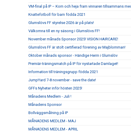
VM-final på IP – Kom och heja fram vinnaren tillsammans me
Knattefotboll för barn födda 2021
Glumslövs FF styrelse 2026 är på plats!
Välkomna till en ny säsong i Glumslövs FF!
November månads Sponsor 2025! VISION HAIRCARE!
Glumslövs FF är stolt certifierad förening av Majblomman!
Oktober månads sponsor - Händige Herrn i Glumslöv
Premiär-träningsmatch på IP för nystartade Damlaget!
Information till träningsgrupp födda 2021
JumpYard 7-8 november - save the date!
GFFs Nyheter inför hösten 2025!
Månadens Medlem - Juli !
Månadens Sponsor
Bollväggsmålning på IP
MÅNADENS MEDLEM - MAJ
MÅNADENS MEDLEM - APRIL