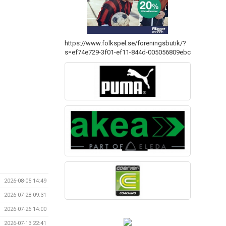
https://www.folkspel.se/foreningsbutik/?
s=ef74e729-3f01-ef11-844d-005056809ebc
2026-08-05 14:49
2026-07-28 09:31
2026-07-26 14:00
2026-07-13 22:41