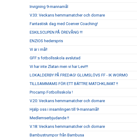
Invigning 9-mannamål
V.33: Veckans hemmamatcher och domare
Fantastisk dag med Coerver Coaching!
ESKILSCUPEN PÅ ÖREVÅNG !!!
ENZIOS hederspris
Vi är i mål!
GFF:s fotbollsskola avslutad
Vi har inte Zlatan men vi har Levi!!!
LOKALDERBY PÅ FREDAG! GLUMSLÖVS FF - IK WORMO
TILLSAMMAMS FÖR ETT BÄTTRE MATCHKLIMAT !!
Procamp Fotbollsskola !
V.20: Veckans hemmamatcher och domare
Hjälp oss i insamlingen till 9-mannamål!
Medlemserbjudande !!
V.18: Veckans hemmamatcher och domare
Bambustrumpor från Bambusa