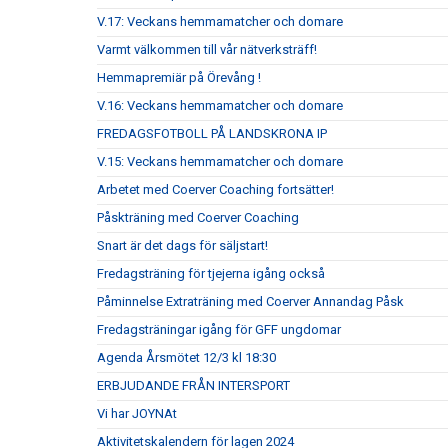
V.17: Veckans hemmamatcher och domare
Varmt välkommen till vår nätverksträff!
Hemmapremiär på Örevång !
V.16: Veckans hemmamatcher och domare
FREDAGSFOTBOLL PÅ LANDSKRONA IP
V.15: Veckans hemmamatcher och domare
Arbetet med Coerver Coaching fortsätter!
Påskträning med Coerver Coaching
Snart är det dags för säljstart!
Fredagsträning för tjejerna igång också
Påminnelse Extraträning med Coerver Annandag Påsk
Fredagsträningar igång för GFF ungdomar
Agenda Årsmötet 12/3 kl 18:30
ERBJUDANDE FRÅN INTERSPORT
Vi har JOYNAt
Aktivitetskalendern för lagen 2024