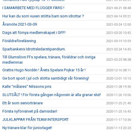
I SAMARBETE MED FLÜGGER FÄRG !
2021-04-21 08:48
Hur kan du som vuxen stötta barn som idrottar ?
2021-04-14 09:21
Årsmöte 2021-03-09
2021-03-24 12:00
Dags att förnya medlemskapet i GFF!
2021-03-20 10:45
Föräldraföreläsning
2021-03-19 10:59
Sparbankens Idrottsledarstipendium.
2021-02-24 14:45
Till Glumslövs FFs spelare, tränare, föräldrar och övriga
2021-02-23 08:38
medlemmar.
Grattis Hugo Nordén ! Årets Spelare Pojkar 15 år !
2020-12-16 08:11
Ge bort sport i jul och stötta samtidigt vår förening!
2020-12-01 10:15
Kalle "målares" Nilssons pris
2020-11-28 19:30
SLUTSÅLT ! För första gången någonsin är alla granar slut!
2020-11-26 10:06
Ett år som seniortränare
2020-11-25 21:40
Första nyförvärvet på damsidan!
2020-11-25 16:45
JULKLAPPAR FRÅN TEAM INTERSPORT
2020-11-17 10:36
Ny tränare klar för juniorlaget!
2020-11-13 20:23