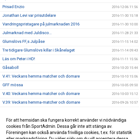
Prisad Enzio
2016-12-06 11:56
Jonathan Levi var prisutdelare
2016-11-30 15:18
Vandringspristagare på julmarknaden 2016
2016-11-30 10:00
Julmarknad med Juldisco…
2016-11-28 21:33
Glumslövs FF,s Julpåse
2016-11-15 14:02
Tre tidigare Glumslövs killar i Skånelaget
2016-11-14 09:43
Läs om Peter i HD!
2016-11-11 15:56
Gåsaboll
2016-10-20 15:44
V.41: Veckans hemma matcher och domare
2016-10-10 15:06
GFF mössa
2016-10-05 09:50
V.40: Veckans hemma matcher och domare
2016-10-03 15:12
V.39: Veckans hemma-matcher och domare
2016-09-26 10:57
V.38: veckan hemmamatcher och domare
2016-09-19 12:41
Info brev augusti 2016
För att hemsidan ska fungera korrekt använder vi nödvändiga
2016-09-14 15:35
cookies från SportAdmin. Dessa går inte att stänga av.
Damerna: Äntligen vinst!
2016-09-05 09:59
Föreningen kan också använda frivilliga cookies, t.ex. för statistik
eller marknadsföring. Du väljer själv om du vill acceptera dessa.