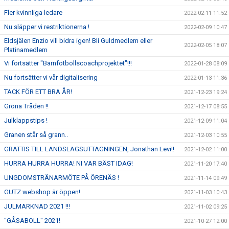
Fler kvinnliga ledare
2022-02-11 11:52
Nu släpper vi restriktionerna !
2022-02-09 10:47
Eldsjälen Enzio vill bidra igen! Bli Guldmedlem eller
2022-02-05 18:07
Platinamedlem
Vi fortsätter "Barnfotbollscoachprojektet"!!!
2022-01-28 08:09
Nu fortsätter vi vår digitalisering
2022-01-13 11:36
TACK FÖR ETT BRA ÅR!
2021-12-23 19:24
Gröna Tråden !!
2021-12-17 08:55
Julklappstips !
2021-12-09 11:04
Granen står så grann..
2021-12-03 10:55
GRATTIS TILL LANDSLAGSUTTAGNINGEN, Jonathan Levi!!
2021-12-02 11:00
HURRA HURRA HURRA! NI VAR BÄST IDAG!
2021-11-20 17:40
UNGDOMSTRÄNARMÖTE PÅ ÖRENÄS !
2021-11-14 09:49
GUTZ webshop är öppen!
2021-11-03 10:43
JULMARKNAD 2021 !!!
2021-11-02 09:25
"GÅSABOLL" 2021!
2021-10-27 12:00