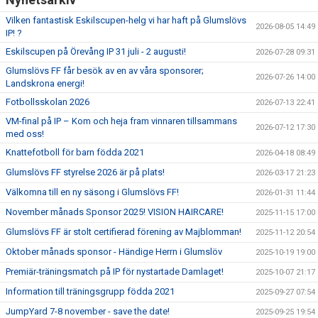
Vilken fantastisk Eskilscupen-helg vi har haft på Glumslövs
2026-08-05 14:49
IP! ?
Eskilscupen på Örevång IP 31 juli - 2 augusti!
2026-07-28 09:31
Glumslövs FF får besök av en av våra sponsorer;
2026-07-26 14:00
Landskrona energi!
Fotbollsskolan 2026
2026-07-13 22:41
VM-final på IP – Kom och heja fram vinnaren tillsammans
2026-07-12 17:30
med oss!
Knattefotboll för barn födda 2021
2026-04-18 08:49
Glumslövs FF styrelse 2026 är på plats!
2026-03-17 21:23
Välkomna till en ny säsong i Glumslövs FF!
2026-01-31 11:44
November månads Sponsor 2025! VISION HAIRCARE!
2025-11-15 17:00
Glumslövs FF är stolt certifierad förening av Majblomman!
2025-11-12 20:54
Oktober månads sponsor - Händige Herrn i Glumslöv
2025-10-19 19:00
Premiär-träningsmatch på IP för nystartade Damlaget!
2025-10-07 21:17
Information till träningsgrupp födda 2021
2025-09-27 07:54
JumpYard 7-8 november - save the date!
2025-09-25 19:54