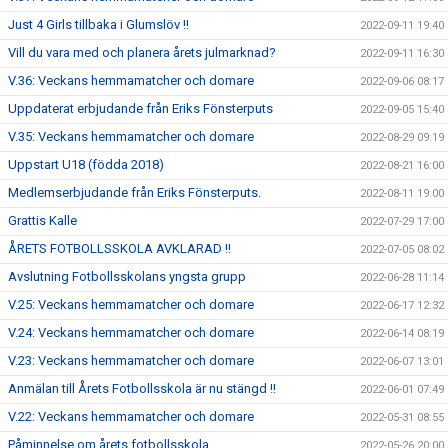
Just 4 Girls tillbaka i Glumslöv !!
2022-09-11 19:40
Vill du vara med och planera årets julmarknad?
2022-09-11 16:30
V.36: Veckans hemmamatcher och domare
2022-09-06 08:17
Uppdaterat erbjudande från Eriks Fönsterputs
2022-09-05 15:40
V.35: Veckans hemmamatcher och domare
2022-08-29 09:19
Uppstart U18 (födda 2018)
2022-08-21 16:00
Medlemserbjudande från Eriks Fönsterputs.
2022-08-11 19:00
Grattis Kalle
2022-07-29 17:00
ÅRETS FOTBOLLSSKOLA AVKLARAD !!
2022-07-05 08:02
Avslutning Fotbollsskolans yngsta grupp
2022-06-28 11:14
V.25: Veckans hemmamatcher och domare
2022-06-17 12:32
V.24: Veckans hemmamatcher och domare
2022-06-14 08:19
V.23: Veckans hemmamatcher och domare
2022-06-07 13:01
Anmälan till Årets Fotbollsskola är nu stängd !!
2022-06-01 07:49
V.22: Veckans hemmamatcher och domare
2022-05-31 08:55
Påminnelse om årets fotbollsskola
2022-05-26 20:00