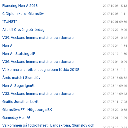
Planering Herr A 2018
2017-10-06 15:13
C-Diplom kurs i Glumslöv
2017-10-05 11:11
"TUNGT"
2017-10-01 09:36
Alla till Örevång på lördag
2017-09-27 19:06
V.39: Veckans hemma matcher och domare
2017-09-25 10:42
Herr A
2017-09-24 11:34
Herr A - Stafsinge IF
2017-09-17 11:30
V.36: Veckans hemma matcher och domare
2017-09-04 10:09
Välkomna alla fotbollssugna barn födda 2013!
2017-08-15 11:21
Årets match i Glumslöv
2017-08-15 08:32
Herr A: Seger igen!!!
2017-08-14 09:46
V.33: Veckans hemma matcher och domare
2017-08-14 09:43
Grattis Jonathan Levi!!
2017-07-11 17:08
Glumslövs FF - Högaborgs BK
2017-06-22 10:38
Gameday Herr A!
2017-06-21 11:29
Välkommen på fotbollsfest i Landskrona, Glumslöv och
2017-06-12 12:42