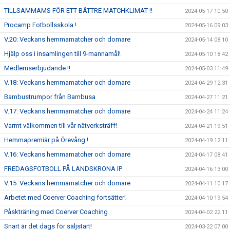
TILLSAMMAMS FÖR ETT BÄTTRE MATCHKLIMAT !!
2024-05-17 10:50
Procamp Fotbollsskola !
2024-05-16 09:03
V.20: Veckans hemmamatcher och domare
2024-05-14 08:10
Hjälp oss i insamlingen till 9-mannamål!
2024-05-10 18:42
Medlemserbjudande !!
2024-05-03 11:49
V.18: Veckans hemmamatcher och domare
2024-04-29 12:31
Bambustrumpor från Bambusa
2024-04-27 11:21
V.17: Veckans hemmamatcher och domare
2024-04-24 11:24
Varmt välkommen till vår nätverksträff!
2024-04-21 19:51
Hemmapremiär på Örevång !
2024-04-19 12:11
V.16: Veckans hemmamatcher och domare
2024-04-17 08:41
FREDAGSFOTBOLL PÅ LANDSKRONA IP
2024-04-16 13:00
V.15: Veckans hemmamatcher och domare
2024-04-11 10:17
Arbetet med Coerver Coaching fortsätter!
2024-04-10 19:54
Påskträning med Coerver Coaching
2024-04-02 22:11
Snart är det dags för säljstart!
2024-03-22 07:00