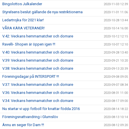
Bingolottos Julkalender
2020-11-03 12:39
Styrelsens beslut gällande de nya restriktionerna
2020-11-01 11:06
Ledartrojka för 2021 klar!
2020-10-28 13:44
VÅRA KÄRA VETERANER!
2020-10-14 16:00
V.42: Veckans hemmamatcher och domare
2020-10-12 12:15
Ravelli- Shopen är öppen igen !!!
2020-10-07 12:10
V.40: Veckans hemmamatcher och domare
2020-09-28 13:40
V.39: Veckans hemmamatcher och domare
2020-09-21 10:20
V.38: Veckans hemmamatcher och domare
2020-09-13 20:39
Föreningsdagar på INTERSPORT !!!
2020-09-08 09:05
V.37: Veckans hemmamatcher och domare
2020-09-07 08:34
V.36: Veckans hemmamatcher och domare
2020-08-31 11:00
V.34: Veckans hemmamatcher och domare
2020-08-17 09:00
Nu startar vi upp fotboll för knattar födda 2016
2020-08-14 18:22
Föreningsnattvandring i Glumslöv
2020-08-13 10:14
Ännu en seger för Dam !!!
2020-08-12 09:20