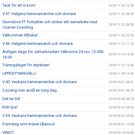
Tack för att ni kom!
2018-11-26 16:30
V.47: Helgens hemmamatcher och domare
2018-11-22 08:35
Glumslövs FF fortsätter och utökar sitt samarbete med
2018-11-22 08:30
Coerver Coaching
Välkommen tillbaka!
2018-11-20 22:25
V.46: Helgens hemmamatch och domare
2018-11-15 11:22
Äntligen dags för Julmarknaden! Välkomna 24 nov. 12.000-
2018-11-14 13:30
16.00
Träningsläger för styrelsen!
2018-11-12 15:45
UPPESITTARKVÄLL!
2018-11-08 19:45
V.40: Veckans hemmamatcher och domare
2018-10-01 08:41
3 poäng men ändå en tung dag...
2018-10-01 08:20
Det tar tid!
2018-09-28 08:29
Rött ljus!
2018-09-26 08:45
V.39: Veckans hemmamatcher och domare
2018-09-24 09:06
Framsteg som kräver tålamod
2018-09-21 13:08
VINST!
2018-09-18 09:45