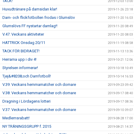
TACK!
2019-12-03 13:00
Huvudtränare på damsidan klar!
2019-11-26 23:18
Dam- och flickfotbollen frodas i Glumslöv
2019-11-20 16:03
Glumslövs FF nystartar damlag!!
2019-11-20 08:49
V.47: Veckans aktiviteter
2019-11-20 08:03
HATTRICK Onsdag 20/11
2019-11-19 08:58
TACK FÖR BIDRAGET!
2019-11-13 13:36
Herrarna upp i div 4!
2019-10-21 12:06
Styrelsen informerar!
2019-10-18 10:49
Tjej&#8208;och Damfotboll!
2019-10-14 16:53
V.39: Veckans hemmamatcher och domare
2019-09-23 09:42
V.38: Veckans hemmamatcher och domare
2019-09-17 08:40
Dragning i Lördagens lotteri
2019-09-17 08:36
V.37: Veckans hemmamatcher och domare
2019-09-10 09:07
Medlemsrabatt!
2019-08-28 17:00
NY TRÄNINGSGRUPP f. 2015
2019-08-21 14:37