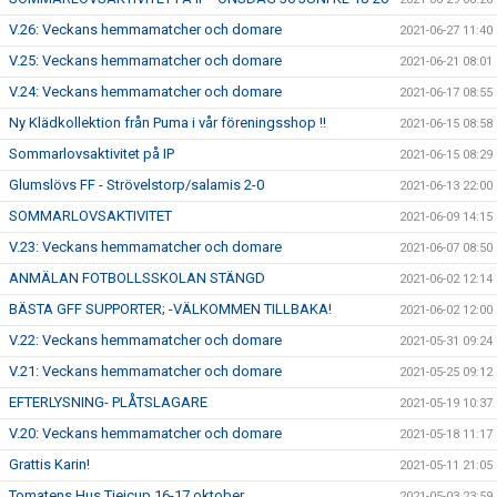
V.26: Veckans hemmamatcher och domare
2021-06-27 11:40
V.25: Veckans hemmamatcher och domare
2021-06-21 08:01
V.24: Veckans hemmamatcher och domare
2021-06-17 08:55
Ny Klädkollektion från Puma i vår föreningsshop !!
2021-06-15 08:58
Sommarlovsaktivitet på IP
2021-06-15 08:29
Glumslövs FF - Strövelstorp/salamis 2-0
2021-06-13 22:00
SOMMARLOVSAKTIVITET
2021-06-09 14:15
V.23: Veckans hemmamatcher och domare
2021-06-07 08:50
ANMÄLAN FOTBOLLSSKOLAN STÄNGD
2021-06-02 12:14
BÄSTA GFF SUPPORTER; -VÄLKOMMEN TILLBAKA!
2021-06-02 12:00
V.22: Veckans hemmamatcher och domare
2021-05-31 09:24
V.21: Veckans hemmamatcher och domare
2021-05-25 09:12
EFTERLYSNING- PLÅTSLAGARE
2021-05-19 10:37
V.20: Veckans hemmamatcher och domare
2021-05-18 11:17
Grattis Karin!
2021-05-11 21:05
Tomatens Hus Tjejcup 16-17 oktober
2021-05-03 23:59