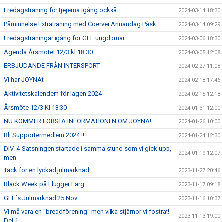
Fredagsträning för tjejerna igång också
2024-03-14 18:30
Påminnelse Extraträning med Coerver Annandag Påsk
2024-03-14 09:29
Fredagsträningar igång för GFF ungdomar
2024-03-06 18:30
Agenda Årsmötet 12/3 kl 18:30
2024-03-05 12:08
ERBJUDANDE FRÅN INTERSPORT
2024-02-27 11:08
Vi har JOYNAt
2024-02-18 17:46
Aktivitetskalendern för lagen 2024
2024-02-15 12:18
Årsmöte 12/3 Kl 18:30
2024-01-31 12:00
NU KOMMER FÖRSTA INFORMATIONEN OM JOYNA!
2024-01-26 10:00
Bli Supportermedlem 2024 !!
2024-01-24 12:30
DIV. 4-Satsningen startade i samma stund som vi gick upp,
2024-01-19 12:07
men
Tack för en lyckad julmarknad!
2023-11-27 20:46
Black Week på Flügger Färg
2023-11-17 09:18
GFF´s Julmarknad 25 Nov
2023-11-16 10:37
Vi må vara en "breddförening" men vilka stjärnor vi fostrat!
2023-11-13 19:00
Del 1