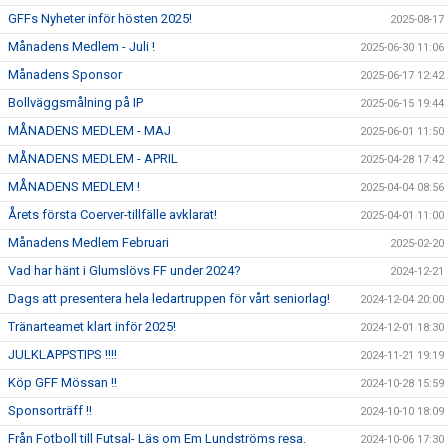
GFFs Nyheter inför hösten 2025!
2025-08-17
Månadens Medlem - Juli !
2025-06-30 11:06
Månadens Sponsor
2025-06-17 12:42
Bollväggsmålning på IP
2025-06-15 19:44
MÅNADENS MEDLEM - MAJ
2025-06-01 11:50
MÅNADENS MEDLEM - APRIL
2025-04-28 17:42
MÅNADENS MEDLEM !
2025-04-04 08:56
Årets första Coerver-tillfälle avklarat!
2025-04-01 11:00
Månadens Medlem Februari
2025-02-20
Vad har hänt i Glumslövs FF under 2024?
2024-12-21
Dags att presentera hela ledartruppen för vårt seniorlag!
2024-12-04 20:00
Tränarteamet klart inför 2025!
2024-12-01 18:30
JULKLAPPSTIPS !!!!
2024-11-21 19:19
Köp GFF Mössan !!
2024-10-28 15:59
Sponsorträff !!
2024-10-10 18:09
Från Fotboll till Futsal- Läs om Em Lundströms resa.
2024-10-06 17:30