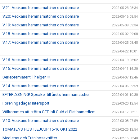
V.21: Veckans hemmamatcher och domare
2022-05-23 08:34
V.20: Veckans hemmamatcher och domare
2022-05-16 08:54
V.19: Veckans hemmamatcher och domare
2022-05-09 09:34
V.18: Veckans hemmamatcher och domare
2022-05-02 09:08
V.17: Veckans hemmamatcher och domare
2022-04-25 08:45
2022-04-22 10:01
V.16: Veckans hemmamatcher och domare
2022-04-19 08:02
V.15: Veckans hemmamatcher och domare
2022-04-11 16:20
Seriepremiärer till helgen !!!
2022-04-07 12:46
V.14: Veckans hemmamatcher och domare
2022-04-06 09:59
EFTERLYSNING! Speaker till årets hemmamatcher.
2022-04-01 10:30
Föreningsdagar Intersport
2022-03-20 12:54
Välkommen att stötta GFF, bli Guld el Platinamedlem
2022-03-17 08:11
V.10: Veckans hemmamatcher och domare
2022-03-08 07:59
TOMATENS HUS TJEJCUP 15-16 OKT 2022
2022-02-25 12:54
Medlems och Träningsavgifter
2022-02-15 08:40