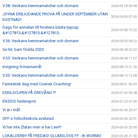
V.38: Veckans hemmamatcher och domare
2024-09-18 09:48
JOYNA ERBJUDANDE PROVA PÅ UNDER SEPTEMBER UTAN
2024-09-09 07:00
KOSTNAD!
Dags för anmälan till höstens bästa tjejcup
2024-09-08 10:22
&#127813;&#127813;&#127813;
V.36: Veckans hemmamatcher och domare
2024-09-03 08:22
Se hit, barn födda 2020
2024-08-28 22:02
V.35: Veckans hemmamatcher och domare
2024-08-28 11:07
Invigning 9-mannamål
2024-08-19 21:35
V.33: Veckans hemmamatcher och domare
2024-08-13 12:08
Fantastisk dag med Coerver Coaching!
2024-08-01 06:49
ESKILSCUPEN PÅ ÖREVÅNG !!!
2024-07-24 09:38
ENZIOS hederspris
2024-07-23 07:00
Vi är i mål!
2024-06-30 20:47
GFF:s fotbollsskola avslutad
2024-06-30 20:31
Vi har inte Zlatan men vi har Levi!!!
2024-06-03 20:30
LOKALDERBY PÅ FREDAG! GLUMSLÖVS FF - IK WORMO
2024-05-28 21:30