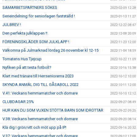
SAMARBETSPARTNERS SÖKES
2023-02-09 12:28
Serieindelning för seniorlagen fastställd !
2023-01-13 11:27
JULBREV !
2022-12-22 08:47
Den perfekta julklappen !!
2022-12-08 20:09
FÖRENINGSKLÄDER SOM JULKLAPP !
2022-11-23 12:00
Välkomna på Julmarknad lördag 26 november kl 12-15
2022-11-04 18:59
Tomatens Hus Tjejcup
2022-10-22 11:09
Nyfiken på att testa fotboll?
2022-10-16 15:38
Klart med tränare till Herrseniorerna 2023
2022-10-12 10:00
SKYNDA ANMÄL DIG TILL GÅSABOLL 2022
2022-10-11 12:00
V.41: Veckans hemmamatcher och domare
2022-10-10 12:12
CLUBDAGAR 25%
2022-09-27 08:49
HUR KAN DU SOM VUXEN STÖTTA BARN SOM IDROTTAR
2022-09-22 09:25
V.38: Veckans hemmamatcher och domare
2022-09-20 08:14
Klä dig i grön/vitt och möt upp på IP!
2022-09-16 20:32
V.37: Veckans hemmamatcher och domare
2022-09-12 17:00