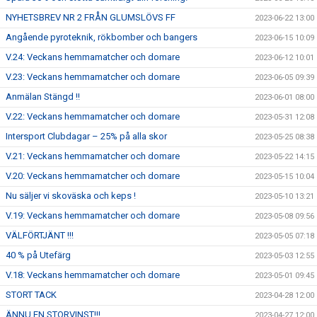
NYHETSBREV NR 2 FRÅN GLUMSLÖVS FF
2023-06-22 13:00
Angående pyroteknik, rökbomber och bangers
2023-06-15 10:09
V.24: Veckans hemmamatcher och domare
2023-06-12 10:01
V.23: Veckans hemmamatcher och domare
2023-06-05 09:39
Anmälan Stängd !!
2023-06-01 08:00
V.22: Veckans hemmamatcher och domare
2023-05-31 12:08
Intersport Clubdagar – 25% på alla skor
2023-05-25 08:38
V.21: Veckans hemmamatcher och domare
2023-05-22 14:15
V.20: Veckans hemmamatcher och domare
2023-05-15 10:04
Nu säljer vi skoväska och keps !
2023-05-10 13:21
V.19: Veckans hemmamatcher och domare
2023-05-08 09:56
VÄLFÖRTJÄNT !!!
2023-05-05 07:18
40 % på Utefärg
2023-05-03 12:55
V.18: Veckans hemmamatcher och domare
2023-05-01 09:45
STORT TACK
2023-04-28 12:00
ÄNNU EN STORVINST!!!
2023-04-27 12:00