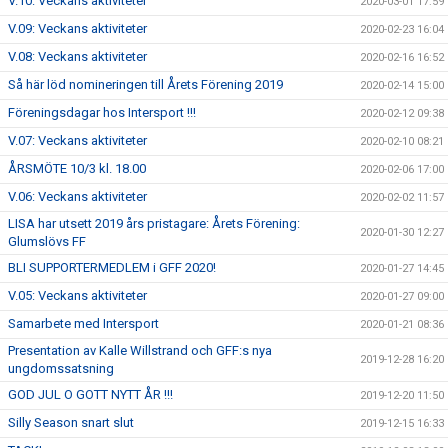
V.10: Veckans aktiviteter
2020-03-01 17:59
V.09: Veckans aktiviteter
2020-02-23 16:04
V.08: Veckans aktiviteter
2020-02-16 16:52
Så här löd nomineringen till Årets Förening 2019
2020-02-14 15:00
Föreningsdagar hos Intersport !!!
2020-02-12 09:38
V.07: Veckans aktiviteter
2020-02-10 08:21
ÅRSMÖTE 10/3 kl. 18.00
2020-02-06 17:00
V.06: Veckans aktiviteter
2020-02-02 11:57
LISA har utsett 2019 års pristagare: Årets Förening:
2020-01-30 12:27
Glumslövs FF
BLI SUPPORTERMEDLEM i GFF 2020!
2020-01-27 14:45
V.05: Veckans aktiviteter
2020-01-27 09:00
Samarbete med Intersport
2020-01-21 08:36
Presentation av Kalle Willstrand och GFF:s nya
2019-12-28 16:20
ungdomssatsning
GOD JUL O GOTT NYTT ÅR !!!
2019-12-20 11:50
Silly Season snart slut
2019-12-15 16:33