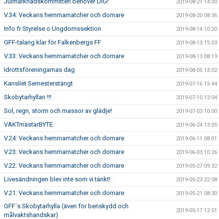
Julmarknadskommittén behöver DIG!
2019-08-21 14:00
V.34: Veckans hemmamatcher och domare
2019-08-20 08:36
Info fr Styrelse o Ungdomssektion
2019-08-14 10:20
GFF-talang klar för Falkenbergs FF
2019-08-13 15:03
V.33: Veckans hemmamatcher och domare
2019-08-13 08:19
Idrottsföreningarnas dag
2019-08-05 13:02
Kansliet Semesterstängt
2019-07-16 15:44
Skobytarhyllan !!!
2019-07-10 13:04
Sol, regn, storm och massor av glädje!
2019-07-03 10:00
VAKTmästarBYTE
2019-06-24 13:05
V.24: Veckans hemmamatcher och domare
2019-06-11 08:01
V.23: Veckans hemmamatcher och domare
2019-06-03 10:26
V.22: Veckans hemmamatcher och domare
2019-05-27 09:32
Livesändningen blev inte som vi tänkt!
2019-05-23 22:08
V.21: Veckans hemmamatcher och domare
2019-05-21 08:30
GFF´s Skobytarhylla (även för benskydd och
2019-05-17 12:51
målvaktshandskar)