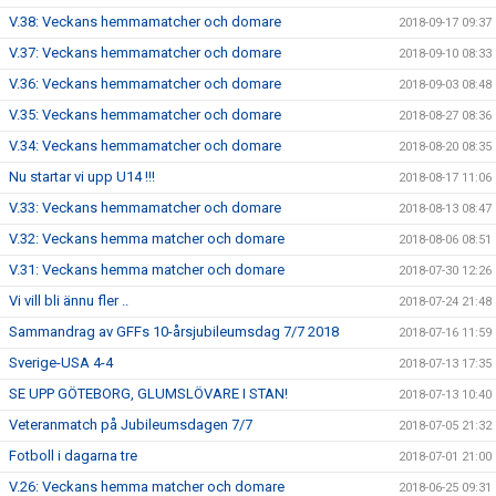
V.38: Veckans hemmamatcher och domare
2018-09-17 09:37
V.37: Veckans hemmamatcher och domare
2018-09-10 08:33
V.36: Veckans hemmamatcher och domare
2018-09-03 08:48
V.35: Veckans hemmamatcher och domare
2018-08-27 08:36
V.34: Veckans hemmamatcher och domare
2018-08-20 08:35
Nu startar vi upp U14 !!!
2018-08-17 11:06
V.33: Veckans hemmamatcher och domare
2018-08-13 08:47
V.32: Veckans hemma matcher och domare
2018-08-06 08:51
V.31: Veckans hemma matcher och domare
2018-07-30 12:26
Vi vill bli ännu fler ..
2018-07-24 21:48
Sammandrag av GFFs 10-årsjubileumsdag 7/7 2018
2018-07-16 11:59
Sverige-USA 4-4
2018-07-13 17:35
SE UPP GÖTEBORG, GLUMSLÖVARE I STAN!
2018-07-13 10:40
Veteranmatch på Jubileumsdagen 7/7
2018-07-05 21:32
Fotboll i dagarna tre
2018-07-01 21:00
V.26: Veckans hemma matcher och domare
2018-06-25 09:31