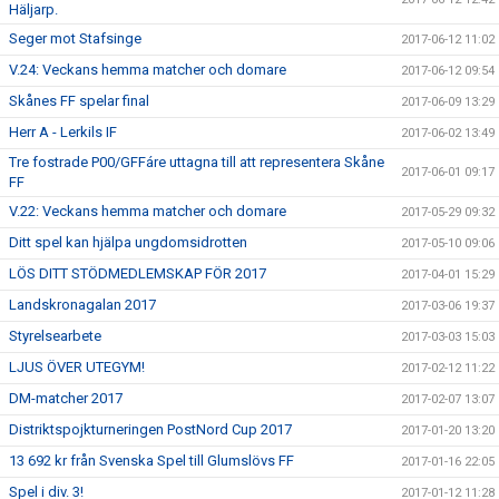
Häljarp.
Seger mot Stafsinge
2017-06-12 11:02
V.24: Veckans hemma matcher och domare
2017-06-12 09:54
Skånes FF spelar final
2017-06-09 13:29
Herr A - Lerkils IF
2017-06-02 13:49
Tre fostrade P00/GFFáre uttagna till att representera Skåne
2017-06-01 09:17
FF
V.22: Veckans hemma matcher och domare
2017-05-29 09:32
Ditt spel kan hjälpa ungdomsidrotten
2017-05-10 09:06
LÖS DITT STÖDMEDLEMSKAP FÖR 2017
2017-04-01 15:29
Landskronagalan 2017
2017-03-06 19:37
Styrelsearbete
2017-03-03 15:03
LJUS ÖVER UTEGYM!
2017-02-12 11:22
DM-matcher 2017
2017-02-07 13:07
Distriktspojkturneringen PostNord Cup 2017
2017-01-20 13:20
13 692 kr från Svenska Spel till Glumslövs FF
2017-01-16 22:05
Spel i div. 3!
2017-01-12 11:28