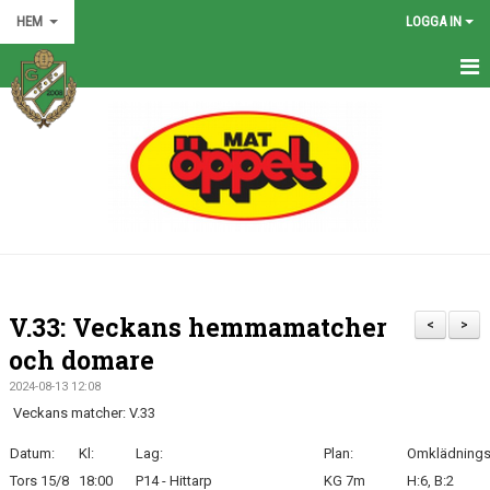
HEM
LOGGA IN
HEM
NYHETER
GRÖNA TRÅDEN
FÖRENINGEN
KONTAKT
V.33: Veckans hemmamatcher
<
>
KALENDER
och domare
2024-08-13 12:08
BILDGALLERI
Veckans matcher: V.33
MATCHER
Datum:
Kl:
Lag:
Plan:
Omklädnings
Tors 15/8
18:00
P14 - Hittarp
KG 7m
H:6, B:2
VÅRA LAG