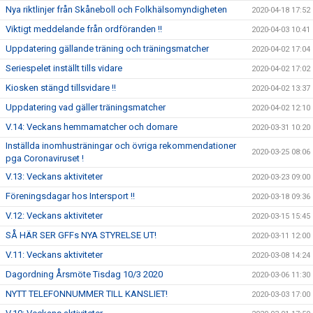
Nya riktlinjer från Skåneboll och Folkhälsomyndigheten
2020-04-18 17:52
Viktigt meddelande från ordföranden !!
2020-04-03 10:41
Uppdatering gällande träning och träningsmatcher
2020-04-02 17:04
Seriespelet inställt tills vidare
2020-04-02 17:02
Kiosken stängd tillsvidare !!
2020-04-02 13:37
Uppdatering vad gäller träningsmatcher
2020-04-02 12:10
V.14: Veckans hemmamatcher och domare
2020-03-31 10:20
Inställda inomhusträningar och övriga rekommendationer
2020-03-25 08:06
pga Coronaviruset !
V.13: Veckans aktiviteter
2020-03-23 09:00
Föreningsdagar hos Intersport !!
2020-03-18 09:36
V.12: Veckans aktiviteter
2020-03-15 15:45
SÅ HÄR SER GFFs NYA STYRELSE UT!
2020-03-11 12:00
V.11: Veckans aktiviteter
2020-03-08 14:24
Dagordning Årsmöte Tisdag 10/3 2020
2020-03-06 11:30
NYTT TELEFONNUMMER TILL KANSLIET!
2020-03-03 17:00