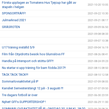
Första upplagen av Tomatens Hus Tjejcup har gått av
2021-10-20 10:05
stapeln i helgen
SPONSORTRÄFF!
2021-09-22 10:30
Julmarknad 2021
2021-09-21 08:17
GRÄSROTEN
2021-09-09 06:50
2021-09-08 08:33
2021-09-07 10:38
U17 träning inställd 5/9
2021-09-04 16:19
Film från Cityidrotts besök hos Glumslövs FF
2021-08-26 08:41
Handla på Intersport och stötta GFF!!
2021-08-24 09:23
Nu startar vi upp träning för barn födda 2017!!
2021-08-15 08:50
TACK TACK TACK!!!
2021-08-10 12:58
Sommarlovsaktivitet på IP
2021-07-09 08:05
Kansliet Semesterstängt 12 juli - 3 augusti !!!
2021-07-07 09:50
Tre dagars fotboll är över
2021-06-30 23:59
Nyhet! GFFs SUPPORTERSHOP !
2021-06-29 11:00
SOMMARLOVSAKTIVITET PÅ IP - ONSDAG 30 JUNI KL 18-20
2021-06-29 08:26