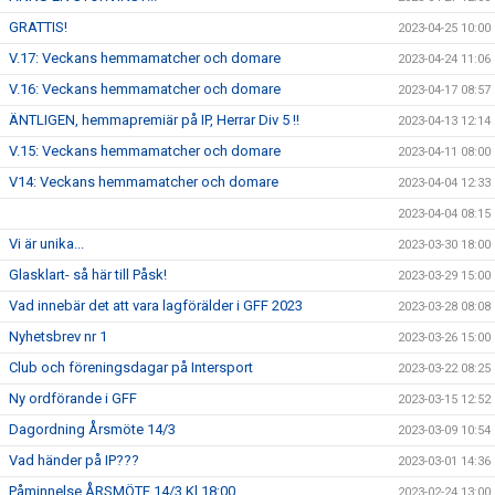
GRATTIS!
2023-04-25 10:00
V.17: Veckans hemmamatcher och domare
2023-04-24 11:06
V.16: Veckans hemmamatcher och domare
2023-04-17 08:57
ÄNTLIGEN, hemmapremiär på IP, Herrar Div 5 !!
2023-04-13 12:14
V.15: Veckans hemmamatcher och domare
2023-04-11 08:00
V14: Veckans hemmamatcher och domare
2023-04-04 12:33
2023-04-04 08:15
Vi är unika...
2023-03-30 18:00
Glasklart- så här till Påsk!
2023-03-29 15:00
Vad innebär det att vara lagförälder i GFF 2023
2023-03-28 08:08
Nyhetsbrev nr 1
2023-03-26 15:00
Club och föreningsdagar på Intersport
2023-03-22 08:25
Ny ordförande i GFF
2023-03-15 12:52
Dagordning Årsmöte 14/3
2023-03-09 10:54
Vad händer på IP???
2023-03-01 14:36
Påminnelse ÅRSMÖTE 14/3 Kl 18:00
2023-02-24 13:00