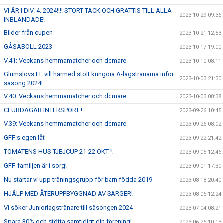
VI ÄR I DIV. 4. 2024!!!! STORT TACK OCH GRATTIS TILL ALLA
2023-10-29 09:36
INBLANDADE!
Bilder från cupen
2023-10-21 12:53
GÅSABOLL 2023
2023-10-17 19:00
V.41: Veckans hemmamatcher och domare
2023-10-10 08:11
Glumslövs FF vill härmed stolt kungöra A-lagstränarna inför
2023-10-03 21:30
säsong 2024!
V.40: Veckans hemmamatcher och domare
2023-10-03 08:38
CLUBDAGAR INTERSPORT !
2023-09-26 10:45
V.39: Veckans hemmamatcher och domare
2023-09-26 08:02
GFF:s egen låt
2023-09-22 21:42
TOMATENS HUS TJEJCUP 21-22 OKT !!
2023-09-05 12:46
GFF-familjen är i sorg!
2023-09-01 17:30
Nu startar vi upp träningsgrupp för barn födda 2019
2023-08-18 20:40
HJÄLP MED ÅTERUPPBYGGNAD AV SARGER!
2023-08-06 12:24
Vi söker Juniorlagstränare till säsongen 2024
2023-07-04 08:21
Spara 30% och stötta samtidigt din förening!
2023-06-26 10:13