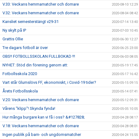
V.33: Veckans hemmamatcher och domare
2020-08-10 12:29
V.32: Veckans hemmamatcher och domare
2020-08-04 08:42
Kansliet semesterstängt v29-31
2020-07-14 13:40
Ny skylt på IP
2020-07-03 10:45
Grattis Ollie
2020-06-30 12:27
Tre dagars fotboll är över
2020-06-25 23:00
OBS!! FOTBOLLSSKOLAN FULLBOKAD !!!
2020-06-03 08:05
NYHET: Stöd din förening genom att:
2020-05-19 17:45
Fotbollsskola 2020
2020-05-17 16:42
Vart står Glumslövs FF, ekonomiskt, i Covid-19 tider?
2020-05-15 09:15
Årets Fotbollsskola
2020-05-14 07:41
V.20: Veckans hemmamatcher och domare
2020-05-12 09:31
Vårens "klipp"! Skynda fynda!
2020-05-05 10:05
Hur många burgare kan vi få i oss? &#127828;
2020-04-28 08:17
V.18: Veckans hemmamatcher och domare
2020-04-28 08:01
Ingen publik på barn- och ungdomsmatcher
2020-04-24 15:55