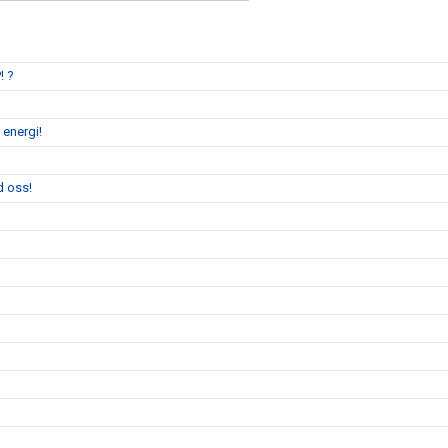
! ?
 energi!
d oss!