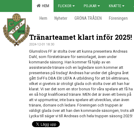
HEM
FLICKOR
POJKAR
KNATTE
Hem
Nyheter
GRÖNA TRÅDEN
Föreningen
Tränarteamet klart inför 2025!
2024-12-01 18:30
Glumslövs FF är stolta över att kunna presentera Andreas
Dahl, som förstetränare för seniorlaget, även under
kommande säsong. Han kommer få hjälp av en
assisterande tränare och en lagledare som kommer att
presenteras på tisdag! Andreas har under det gångna året
gått SvFFs DBA Elit UEFA A utbildning för att bli elittränare,
vilket vi givetvis är otroligt glada och stolta över att han har
klarat. Vi ser det som en stor bonus för våra spelare att få ha
en så högt kvalificerad tränare. MEN det är även ett bevis på
att vi uppmuntrar, inte bara spelare att utvecklas, utan även
tränare, domare och ledare. Föreningen och truppen är
väldigt glada över att han den kommande säsongen, trots allt, 
Lycka till säger vi till Andreas och hela truppen säsong 2025!