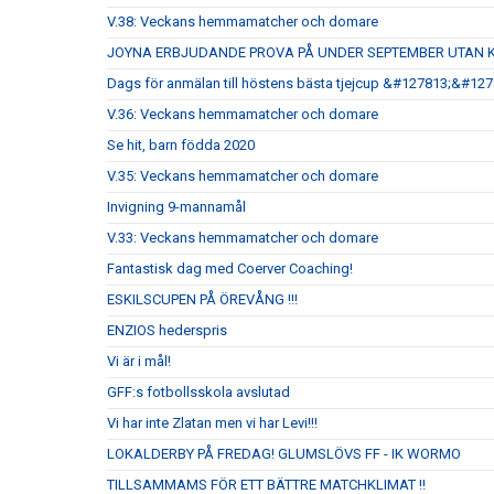
V.38: Veckans hemmamatcher och domare
JOYNA ERBJUDANDE PROVA PÅ UNDER SEPTEMBER UTAN 
Dags för anmälan till höstens bästa tjejcup &#127813;&#12
V.36: Veckans hemmamatcher och domare
Se hit, barn födda 2020
V.35: Veckans hemmamatcher och domare
Invigning 9-mannamål
V.33: Veckans hemmamatcher och domare
Fantastisk dag med Coerver Coaching!
ESKILSCUPEN PÅ ÖREVÅNG !!!
ENZIOS hederspris
Vi är i mål!
GFF:s fotbollsskola avslutad
Vi har inte Zlatan men vi har Levi!!!
LOKALDERBY PÅ FREDAG! GLUMSLÖVS FF - IK WORMO
TILLSAMMAMS FÖR ETT BÄTTRE MATCHKLIMAT !!