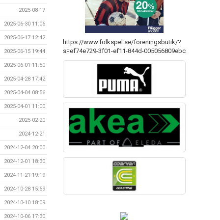
2025-08-17
2025-06-30 11:06
2025-06-17 12:42
https://www.folkspel.se/foreningsbutik/?
s=ef74e729-3f01-ef11-844d-005056809ebc
2025-06-15 19:44
2025-06-01 11:50
2025-04-28 17:42
2025-04-04 08:56
2025-04-01 11:00
2025-02-20
2024-12-21
2024-12-04 20:00
2024-12-01 18:30
2024-11-21 19:19
2024-10-28 15:59
2024-10-10 18:09
2024-10-06 17:30