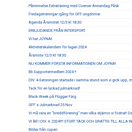
Påminnelse Extraträning med Coerver Annandag Påsk
Fredagsträningar igång för GFF ungdomar
Agenda Årsmötet 12/3 kl 18:30
ERBJUDANDE FRÅN INTERSPORT
Vi har JOYNAt
Aktivitetskalendern för lagen 2024
Årsmöte 12/3 Kl 18:30
NU KOMMER FÖRSTA INFORMATIONEN OM JOYNA!
Bli Supportermedlem 2024 !!
DIV. 4-Satsningen startade i samma stund som vi gick upp, 
Tack för en lyckad julmarknad!
Black Week på Flügger Färg
GFF´s Julmarknad 25 Nov
Vi må vara en "breddförening" men vilka stjärnor vi fostrat! De
VI ÄR I DIV. 4. 2024!!!! STORT TACK OCH GRATTIS TILL ALLA
Bilder från cupen