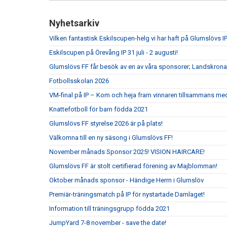
Nyhetsarkiv
Vilken fantastisk Eskilscupen-helg vi har haft på Glumslövs IP
Eskilscupen på Örevång IP 31 juli - 2 augusti!
Glumslövs FF får besök av en av våra sponsorer; Landskrona
Fotbollsskolan 2026
VM-final på IP – Kom och heja fram vinnaren tillsammans me
Knattefotboll för barn födda 2021
Glumslövs FF styrelse 2026 är på plats!
Välkomna till en ny säsong i Glumslövs FF!
November månads Sponsor 2025! VISION HAIRCARE!
Glumslövs FF är stolt certifierad förening av Majblomman!
Oktober månads sponsor - Händige Herrn i Glumslöv
Premiär-träningsmatch på IP för nystartade Damlaget!
Information till träningsgrupp födda 2021
JumpYard 7-8 november - save the date!