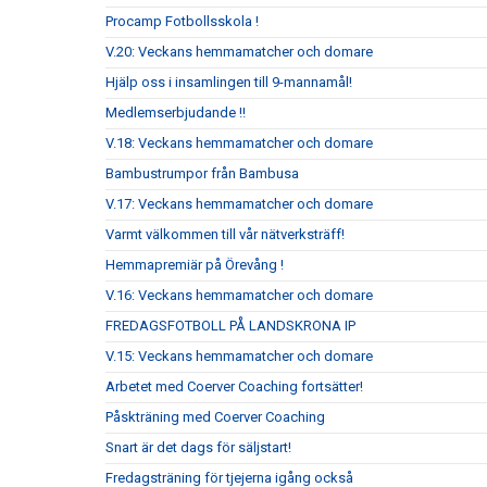
Procamp Fotbollsskola !
V.20: Veckans hemmamatcher och domare
Hjälp oss i insamlingen till 9-mannamål!
Medlemserbjudande !!
V.18: Veckans hemmamatcher och domare
Bambustrumpor från Bambusa
V.17: Veckans hemmamatcher och domare
Varmt välkommen till vår nätverksträff!
Hemmapremiär på Örevång !
V.16: Veckans hemmamatcher och domare
FREDAGSFOTBOLL PÅ LANDSKRONA IP
V.15: Veckans hemmamatcher och domare
Arbetet med Coerver Coaching fortsätter!
Påskträning med Coerver Coaching
Snart är det dags för säljstart!
Fredagsträning för tjejerna igång också