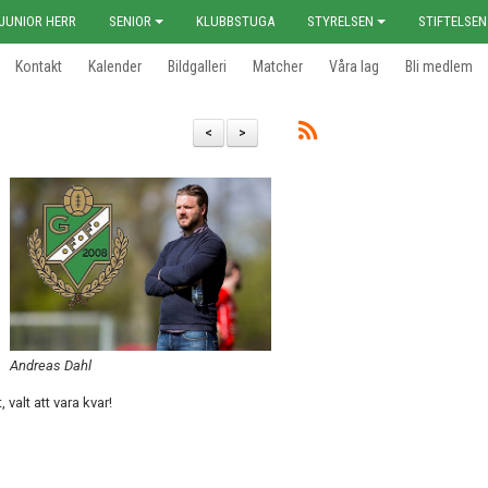
JUNIOR HERR
SENIOR
KLUBBSTUGA
STYRELSEN
STIFTELSEN
Kontakt
Kalender
Bildgalleri
Matcher
Våra lag
Bli medlem
<
>
Andreas Dahl
valt att vara kvar!