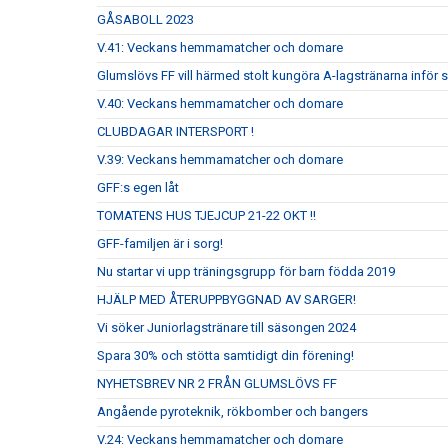
GÅSABOLL 2023
V.41: Veckans hemmamatcher och domare
Glumslövs FF vill härmed stolt kungöra A-lagstränarna inför
V.40: Veckans hemmamatcher och domare
CLUBDAGAR INTERSPORT !
V.39: Veckans hemmamatcher och domare
GFF:s egen låt
TOMATENS HUS TJEJCUP 21-22 OKT !!
GFF-familjen är i sorg!
Nu startar vi upp träningsgrupp för barn födda 2019
HJÄLP MED ÅTERUPPBYGGNAD AV SARGER!
Vi söker Juniorlagstränare till säsongen 2024
Spara 30% och stötta samtidigt din förening!
NYHETSBREV NR 2 FRÅN GLUMSLÖVS FF
Angående pyroteknik, rökbomber och bangers
V.24: Veckans hemmamatcher och domare