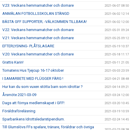
V.23: Veckans hemmamatcher och domare
2021-06-07 08:50
ANMÄLAN FOTBOLLSSKOLAN STÄNGD
2021-06-02 12:14
BÄSTA GFF SUPPORTER; -VÄLKOMMEN TILLBAKA!
2021-06-02 12:00
V.22: Veckans hemmamatcher och domare
2021-05-31 09:24
V.21: Veckans hemmamatcher och domare
2021-05-25 09:12
EFTERLYSNING- PLÅTSLAGARE
2021-05-19 10:37
V.20: Veckans hemmamatcher och domare
2021-05-18 11:17
Grattis Karin!
2021-05-11 21:05
Tomatens Hus Tjejcup 16-17 oktober
2021-05-03 23:59
I SAMARBETE MED FLÜGGER FÄRG !
2021-04-21 08:48
Hur kan du som vuxen stötta barn som idrottar ?
2021-04-14 09:21
Årsmöte 2021-03-09
2021-03-24 12:00
Dags att förnya medlemskapet i GFF!
2021-03-20 10:45
Föräldraföreläsning
2021-03-19 10:59
Sparbankens Idrottsledarstipendium.
2021-02-24 14:45
Till Glumslövs FFs spelare, tränare, föräldrar och övriga
2021-02-23 08:38