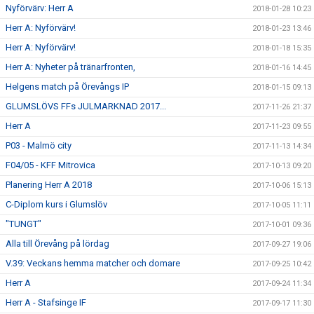
Nyförvärv: Herr A
2018-01-28 10:23
Herr A: Nyförvärv!
2018-01-23 13:46
Herr A: Nyförvärv!
2018-01-18 15:35
Herr A: Nyheter på tränarfronten,
2018-01-16 14:45
Helgens match på Örevångs IP
2018-01-15 09:13
GLUMSLÖVS FFs JULMARKNAD 2017...
2017-11-26 21:37
Herr A
2017-11-23 09:55
P03 - Malmö city
2017-11-13 14:34
F04/05 - KFF Mitrovica
2017-10-13 09:20
Planering Herr A 2018
2017-10-06 15:13
C-Diplom kurs i Glumslöv
2017-10-05 11:11
"TUNGT"
2017-10-01 09:36
Alla till Örevång på lördag
2017-09-27 19:06
V.39: Veckans hemma matcher och domare
2017-09-25 10:42
Herr A
2017-09-24 11:34
Herr A - Stafsinge IF
2017-09-17 11:30