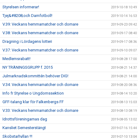
Styrelsen informerar!
2019-10-18 10:49
Tjej&#8208;och Damfotboll!
2019-10-14 16:53
V.39: Veckans hemmamatcher och domare
2019-09-23 09:42
V.38: Veckans hemmamatcher och domare
2019-09-17 08:40
Dragning i Lördagens lotteri
2019-09-17 08:36
V.37: Veckans hemmamatcher och domare
2019-09-10 09:07
Medlemsrabatt!
2019-08-28 17:00
NY TRÄNINGSGRUPP f. 2015
2019-08-21 14:37
Julmarknadskommittén behöver DIG!
2019-08-21 14:00
V.34: Veckans hemmamatcher och domare
2019-08-20 08:36
Info fr Styrelse o Ungdomssektion
2019-08-14 10:20
GFF-talang klar för Falkenbergs FF
2019-08-13 15:03
V.33: Veckans hemmamatcher och domare
2019-08-13 08:19
Idrottsföreningarnas dag
2019-08-05 13:02
Kansliet Semesterstängt
2019-07-16 15:44
Skobytarhyllan !!!
2019-07-10 13:04