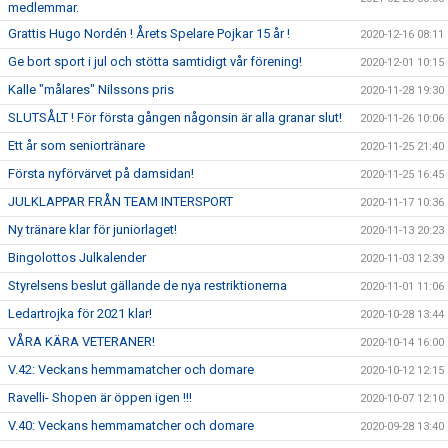
medlemmar.
Grattis Hugo Nordén ! Årets Spelare Pojkar 15 år !
2020-12-16 08:11
Ge bort sport i jul och stötta samtidigt vår förening!
2020-12-01 10:15
Kalle "målares" Nilssons pris
2020-11-28 19:30
SLUTSÅLT ! För första gången någonsin är alla granar slut!
2020-11-26 10:06
Ett år som seniortränare
2020-11-25 21:40
Första nyförvärvet på damsidan!
2020-11-25 16:45
JULKLAPPAR FRÅN TEAM INTERSPORT
2020-11-17 10:36
Ny tränare klar för juniorlaget!
2020-11-13 20:23
Bingolottos Julkalender
2020-11-03 12:39
Styrelsens beslut gällande de nya restriktionerna
2020-11-01 11:06
Ledartrojka för 2021 klar!
2020-10-28 13:44
VÅRA KÄRA VETERANER!
2020-10-14 16:00
V.42: Veckans hemmamatcher och domare
2020-10-12 12:15
Ravelli- Shopen är öppen igen !!!
2020-10-07 12:10
V.40: Veckans hemmamatcher och domare
2020-09-28 13:40