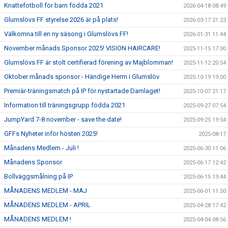
Knattefotboll för barn födda 2021
2026-04-18 08:49
Glumslövs FF styrelse 2026 är på plats!
2026-03-17 21:23
Välkomna till en ny säsong i Glumslövs FF!
2026-01-31 11:44
November månads Sponsor 2025! VISION HAIRCARE!
2025-11-15 17:00
Glumslövs FF är stolt certifierad förening av Majblomman!
2025-11-12 20:54
Oktober månads sponsor - Händige Herrn i Glumslöv
2025-10-19 19:00
Premiär-träningsmatch på IP för nystartade Damlaget!
2025-10-07 21:17
Information till träningsgrupp födda 2021
2025-09-27 07:54
JumpYard 7-8 november - save the date!
2025-09-25 19:54
GFFs Nyheter inför hösten 2025!
2025-08-17
Månadens Medlem - Juli !
2025-06-30 11:06
Månadens Sponsor
2025-06-17 12:42
Bollväggsmålning på IP
2025-06-15 19:44
MÅNADENS MEDLEM - MAJ
2025-06-01 11:50
MÅNADENS MEDLEM - APRIL
2025-04-28 17:42
MÅNADENS MEDLEM !
2025-04-04 08:56