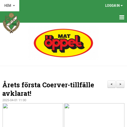
HEM
LOGGA IN
HEM
NYHETER
GRÖNA TRÅDEN
FÖRENINGEN
KONTAKT
Årets första Coerver-tillfälle
<
>
KALENDER
avklarat!
2025-04-01 11:00
BILDGALLERI
MATCHER
VÅRA LAG