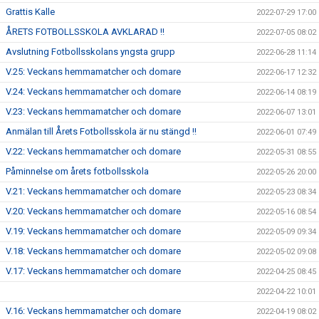
Grattis Kalle
2022-07-29 17:00
ÅRETS FOTBOLLSSKOLA AVKLARAD !!
2022-07-05 08:02
Avslutning Fotbollsskolans yngsta grupp
2022-06-28 11:14
V.25: Veckans hemmamatcher och domare
2022-06-17 12:32
V.24: Veckans hemmamatcher och domare
2022-06-14 08:19
V.23: Veckans hemmamatcher och domare
2022-06-07 13:01
Anmälan till Årets Fotbollsskola är nu stängd !!
2022-06-01 07:49
V.22: Veckans hemmamatcher och domare
2022-05-31 08:55
Påminnelse om årets fotbollsskola
2022-05-26 20:00
V.21: Veckans hemmamatcher och domare
2022-05-23 08:34
V.20: Veckans hemmamatcher och domare
2022-05-16 08:54
V.19: Veckans hemmamatcher och domare
2022-05-09 09:34
V.18: Veckans hemmamatcher och domare
2022-05-02 09:08
V.17: Veckans hemmamatcher och domare
2022-04-25 08:45
2022-04-22 10:01
V.16: Veckans hemmamatcher och domare
2022-04-19 08:02