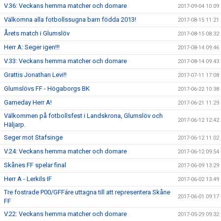
V.36: Veckans hemma matcher och domare
2017-09-04 10:09
Välkomna alla fotbollssugna barn födda 2013!
2017-08-15 11:21
Årets match i Glumslöv
2017-08-15 08:32
Herr A: Seger igen!!!
2017-08-14 09:46
V.33: Veckans hemma matcher och domare
2017-08-14 09:43
Grattis Jonathan Levi!!
2017-07-11 17:08
Glumslövs FF - Högaborgs BK
2017-06-22 10:38
Gameday Herr A!
2017-06-21 11:29
Välkommen på fotbollsfest i Landskrona, Glumslöv och
2017-06-12 12:42
Häljarp.
Seger mot Stafsinge
2017-06-12 11:02
V.24: Veckans hemma matcher och domare
2017-06-12 09:54
Skånes FF spelar final
2017-06-09 13:29
Herr A - Lerkils IF
2017-06-02 13:49
Tre fostrade P00/GFFáre uttagna till att representera Skåne
2017-06-01 09:17
FF
V.22: Veckans hemma matcher och domare
2017-05-29 09:32