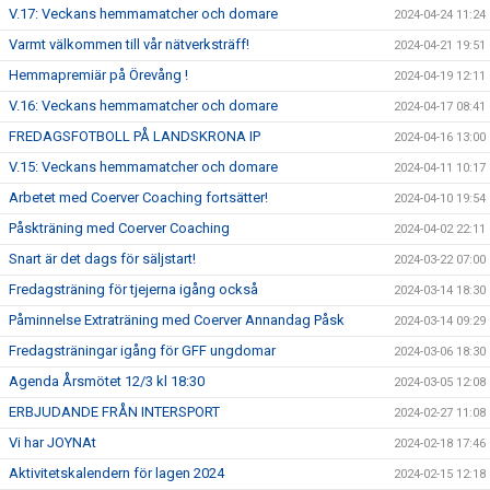
V.17: Veckans hemmamatcher och domare
2024-04-24 11:24
Varmt välkommen till vår nätverksträff!
2024-04-21 19:51
Hemmapremiär på Örevång !
2024-04-19 12:11
V.16: Veckans hemmamatcher och domare
2024-04-17 08:41
FREDAGSFOTBOLL PÅ LANDSKRONA IP
2024-04-16 13:00
V.15: Veckans hemmamatcher och domare
2024-04-11 10:17
Arbetet med Coerver Coaching fortsätter!
2024-04-10 19:54
Påskträning med Coerver Coaching
2024-04-02 22:11
Snart är det dags för säljstart!
2024-03-22 07:00
Fredagsträning för tjejerna igång också
2024-03-14 18:30
Påminnelse Extraträning med Coerver Annandag Påsk
2024-03-14 09:29
Fredagsträningar igång för GFF ungdomar
2024-03-06 18:30
Agenda Årsmötet 12/3 kl 18:30
2024-03-05 12:08
ERBJUDANDE FRÅN INTERSPORT
2024-02-27 11:08
Vi har JOYNAt
2024-02-18 17:46
Aktivitetskalendern för lagen 2024
2024-02-15 12:18