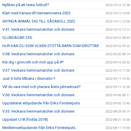
Nyfiken på att testa fotboll?
2022-10-16 15:38
Klart med tränare till Herrseniorerna 2023
2022-10-12 10:00
SKYNDA ANMÄL DIG TILL GÅSABOLL 2022
2022-10-11 12:00
V.41: Veckans hemmamatcher och domare
2022-10-10 12:12
CLUBDAGAR 25%
2022-09-27 08:49
HUR KAN DU SOM VUXEN STÖTTA BARN SOM IDROTTAR
2022-09-22 09:25
V.38: Veckans hemmamatcher och domare
2022-09-20 08:14
Klä dig i grön/vitt och möt upp på IP!
2022-09-16 20:32
V.37: Veckans hemmamatcher och domare
2022-09-12 17:00
Just 4 Girls tillbaka i Glumslöv !!
2022-09-11 19:40
Vill du vara med och planera årets julmarknad?
2022-09-11 16:30
V.36: Veckans hemmamatcher och domare
2022-09-06 08:17
Uppdaterat erbjudande från Eriks Fönsterputs
2022-09-05 15:40
V.35: Veckans hemmamatcher och domare
2022-08-29 09:19
Uppstart U18 (födda 2018)
2022-08-21 16:00
Medlemserbjudande från Eriks Fönsterputs.
2022-08-11 19:00