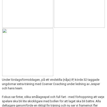
BLI MEDLEM
KLÄDKOLLEKTION
FOTBOLLSSKOLAN 2026
Under lördagsförmiddagen, på ett vindstilla (nåja) IP, körde 32 taggade
ungdomar extra-träning med Coerver Coaching under ledning av Jesper
och hans team.
Fokus var finter, olika smålagsspel och full fart - med förhoppning att varje
spelare ska bli lite skickligare med bollen för att laget ska bli bättre. Alla
deltagare genomförde en riktigt fin träning och nu ser vi framemot fler