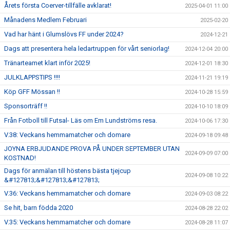
Årets första Coerver-tillfälle avklarat!
2025-04-01 11:00
Månadens Medlem Februari
2025-02-20
Vad har hänt i Glumslövs FF under 2024?
2024-12-21
Dags att presentera hela ledartruppen för vårt seniorlag!
2024-12-04 20:00
Tränarteamet klart inför 2025!
2024-12-01 18:30
JULKLAPPSTIPS !!!!
2024-11-21 19:19
Köp GFF Mössan !!
2024-10-28 15:59
Sponsorträff !!
2024-10-10 18:09
Från Fotboll till Futsal- Läs om Em Lundströms resa.
2024-10-06 17:30
V.38: Veckans hemmamatcher och domare
2024-09-18 09:48
JOYNA ERBJUDANDE PROVA PÅ UNDER SEPTEMBER UTAN
2024-09-09 07:00
KOSTNAD!
Dags för anmälan till höstens bästa tjejcup
2024-09-08 10:22
&#127813;&#127813;&#127813;
V.36: Veckans hemmamatcher och domare
2024-09-03 08:22
Se hit, barn födda 2020
2024-08-28 22:02
V.35: Veckans hemmamatcher och domare
2024-08-28 11:07