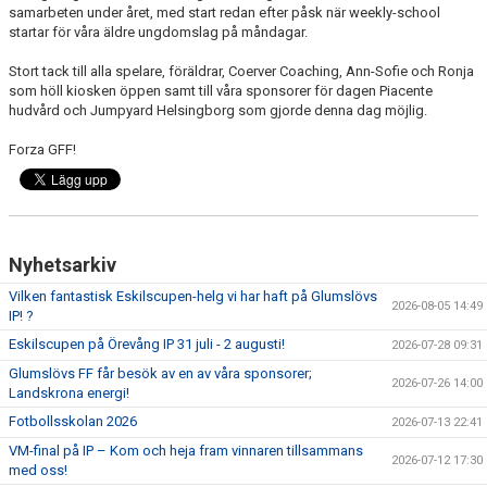
samarbeten under året, med start redan efter påsk när weekly-school
startar för våra äldre ungdomslag på måndagar.
Stort tack till alla spelare, föräldrar, Coerver Coaching, Ann-Sofie och Ronja
som höll kiosken öppen samt till våra sponsorer för dagen Piacente
hudvård och Jumpyard Helsingborg som gjorde denna dag möjlig.
Forza GFF!
Nyhetsarkiv
Vilken fantastisk Eskilscupen-helg vi har haft på Glumslövs
2026-08-05 14:49
IP! ?
Eskilscupen på Örevång IP 31 juli - 2 augusti!
2026-07-28 09:31
Glumslövs FF får besök av en av våra sponsorer;
2026-07-26 14:00
Landskrona energi!
Fotbollsskolan 2026
2026-07-13 22:41
VM-final på IP – Kom och heja fram vinnaren tillsammans
2026-07-12 17:30
med oss!