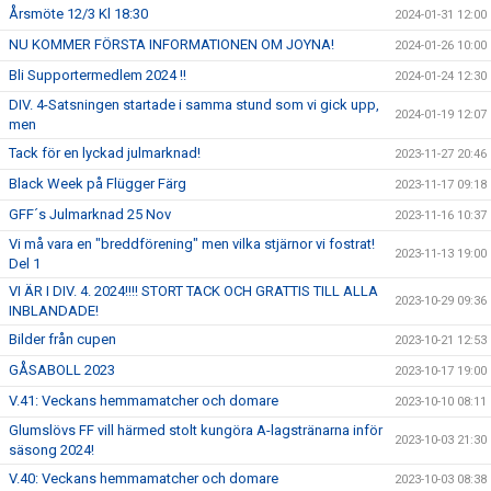
Årsmöte 12/3 Kl 18:30
2024-01-31 12:00
NU KOMMER FÖRSTA INFORMATIONEN OM JOYNA!
2024-01-26 10:00
Bli Supportermedlem 2024 !!
2024-01-24 12:30
DIV. 4-Satsningen startade i samma stund som vi gick upp,
2024-01-19 12:07
men
Tack för en lyckad julmarknad!
2023-11-27 20:46
Black Week på Flügger Färg
2023-11-17 09:18
GFF´s Julmarknad 25 Nov
2023-11-16 10:37
Vi må vara en "breddförening" men vilka stjärnor vi fostrat!
2023-11-13 19:00
Del 1
VI ÄR I DIV. 4. 2024!!!! STORT TACK OCH GRATTIS TILL ALLA
2023-10-29 09:36
INBLANDADE!
Bilder från cupen
2023-10-21 12:53
GÅSABOLL 2023
2023-10-17 19:00
V.41: Veckans hemmamatcher och domare
2023-10-10 08:11
Glumslövs FF vill härmed stolt kungöra A-lagstränarna inför
2023-10-03 21:30
säsong 2024!
V.40: Veckans hemmamatcher och domare
2023-10-03 08:38