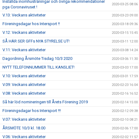
Inställda inomhusträningar och övriga rekommendationer
2020-03-25 08:06
pga Coronaviruset !
V.13: Veckans aktiviteter
2020-03-23 09:00
Föreningsdagar hos Intersport !!
2020-03-18 09:36
V.12: Veckans aktiviteter
2020-03-15 15:45
SÅ HÄR SER GFFs NYA STYRELSE UT!
2020-03-11 12:00
V.11: Veckans aktiviteter
2020-03-08 14:24
Dagordning Årsmöte Tisdag 10/3 2020
2020-03-06 11:30
NYTT TELEFONNUMMER TILL KANSLIET!
2020-03-03 17:00
V.10: Veckans aktiviteter
2020-03-01 17:59
V.09: Veckans aktiviteter
2020-02-23 16:04
V.08: Veckans aktiviteter
2020-02-16 16:52
Så här löd nomineringen till Årets Förening 2019
2020-02-14 15:00
Föreningsdagar hos Intersport !!!
2020-02-12 09:38
V.07: Veckans aktiviteter
2020-02-10 08:21
ÅRSMÖTE 10/3 kl. 18.00
2020-02-06 17:00
V.06: Veckans aktiviteter
2020-02-02 11:57