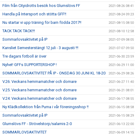
Film från Cityidrotts besök hos Glumslövs FF
2021-08-26 08:41
Handla på Intersport och stötta GFF!!
2021-08-24 09:23
Nu startar vi upp träning för barn födda 2017!!
2021-08-15 08:50
TACK TACK TACK!!!
2021-08-10 12:58
Sommarlovsaktivitet på IP
2021-07-09 08:05
Kansliet Semesterstängt 12 juli - 3 augusti !!!
2021-07-07 09:50
Tre dagars fotboll är över
2021-06-30 23:59
Nyhet! GFFs SUPPORTERSHOP !
2021-06-29 11:00
SOMMARLOVSAKTIVITET PÅ IP - ONSDAG 30 JUNI KL 18-20
2021-06-29 08:26
V.26: Veckans hemmamatcher och domare
2021-06-27 11:40
V.25: Veckans hemmamatcher och domare
2021-06-21 08:01
V.24: Veckans hemmamatcher och domare
2021-06-17 08:55
Ny Klädkollektion från Puma i vår föreningsshop !!
2021-06-15 08:58
Sommarlovsaktivitet på IP
2021-06-15 08:29
Glumslövs FF - Strövelstorp/salamis 2-0
2021-06-13 22:00
SOMMARLOVSAKTIVITET
2021-06-09 14:15