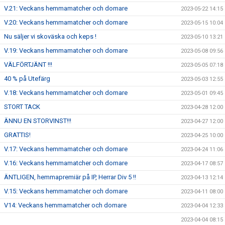
V.21: Veckans hemmamatcher och domare
2023-05-22 14:15
V.20: Veckans hemmamatcher och domare
2023-05-15 10:04
Nu säljer vi skoväska och keps !
2023-05-10 13:21
V.19: Veckans hemmamatcher och domare
2023-05-08 09:56
VÄLFÖRTJÄNT !!!
2023-05-05 07:18
40 % på Utefärg
2023-05-03 12:55
V.18: Veckans hemmamatcher och domare
2023-05-01 09:45
STORT TACK
2023-04-28 12:00
ÄNNU EN STORVINST!!!
2023-04-27 12:00
GRATTIS!
2023-04-25 10:00
V.17: Veckans hemmamatcher och domare
2023-04-24 11:06
V.16: Veckans hemmamatcher och domare
2023-04-17 08:57
ÄNTLIGEN, hemmapremiär på IP, Herrar Div 5 !!
2023-04-13 12:14
V.15: Veckans hemmamatcher och domare
2023-04-11 08:00
V14: Veckans hemmamatcher och domare
2023-04-04 12:33
2023-04-04 08:15