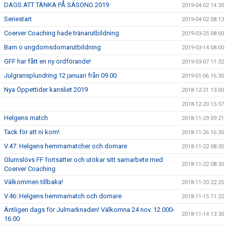
DAGS ATT TÄNKA PÅ SÄSONG 2019
2019-04-02 14:30
Seriestart
2019-04-02 08:13
Coerver Coaching hade tränarutbildning
2019-03-25 08:00
Barn o ungdomsdomarutbildning
2019-03-14 08:00
GFF har fått en ny ordförande!
2019-03-07 11:32
Julgransplundring 12 januari från 09.00
2019-01-06 16:30
Nya Öppettider kansliet 2019
2018-12-21 13:00
2018-12-20 15:57
Helgens match
2018-11-29 09:21
Tack för att ni kom!
2018-11-26 16:30
V.47: Helgens hemmamatcher och domare
2018-11-22 08:35
Glumslövs FF fortsätter och utökar sitt samarbete med
2018-11-22 08:30
Coerver Coaching
Välkommen tillbaka!
2018-11-20 22:25
V.46: Helgens hemmamatch och domare
2018-11-15 11:22
Äntligen dags för Julmarknaden! Välkomna 24 nov. 12.000-
2018-11-14 13:30
16.00