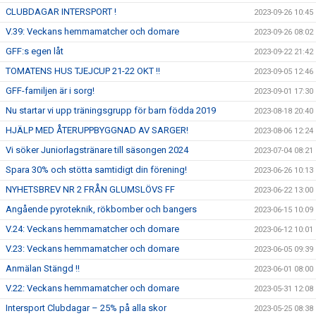
CLUBDAGAR INTERSPORT !
2023-09-26 10:45
V.39: Veckans hemmamatcher och domare
2023-09-26 08:02
GFF:s egen låt
2023-09-22 21:42
TOMATENS HUS TJEJCUP 21-22 OKT !!
2023-09-05 12:46
GFF-familjen är i sorg!
2023-09-01 17:30
Nu startar vi upp träningsgrupp för barn födda 2019
2023-08-18 20:40
HJÄLP MED ÅTERUPPBYGGNAD AV SARGER!
2023-08-06 12:24
Vi söker Juniorlagstränare till säsongen 2024
2023-07-04 08:21
Spara 30% och stötta samtidigt din förening!
2023-06-26 10:13
NYHETSBREV NR 2 FRÅN GLUMSLÖVS FF
2023-06-22 13:00
Angående pyroteknik, rökbomber och bangers
2023-06-15 10:09
V.24: Veckans hemmamatcher och domare
2023-06-12 10:01
V.23: Veckans hemmamatcher och domare
2023-06-05 09:39
Anmälan Stängd !!
2023-06-01 08:00
V.22: Veckans hemmamatcher och domare
2023-05-31 12:08
Intersport Clubdagar – 25% på alla skor
2023-05-25 08:38