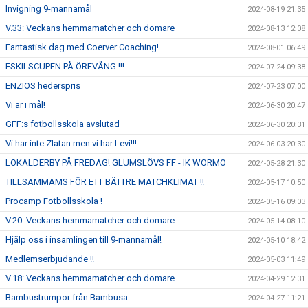
Invigning 9-mannamål
2024-08-19 21:35
V.33: Veckans hemmamatcher och domare
2024-08-13 12:08
Fantastisk dag med Coerver Coaching!
2024-08-01 06:49
ESKILSCUPEN PÅ ÖREVÅNG !!!
2024-07-24 09:38
ENZIOS hederspris
2024-07-23 07:00
Vi är i mål!
2024-06-30 20:47
GFF:s fotbollsskola avslutad
2024-06-30 20:31
Vi har inte Zlatan men vi har Levi!!!
2024-06-03 20:30
LOKALDERBY PÅ FREDAG! GLUMSLÖVS FF - IK WORMO
2024-05-28 21:30
TILLSAMMAMS FÖR ETT BÄTTRE MATCHKLIMAT !!
2024-05-17 10:50
Procamp Fotbollsskola !
2024-05-16 09:03
V.20: Veckans hemmamatcher och domare
2024-05-14 08:10
Hjälp oss i insamlingen till 9-mannamål!
2024-05-10 18:42
Medlemserbjudande !!
2024-05-03 11:49
V.18: Veckans hemmamatcher och domare
2024-04-29 12:31
Bambustrumpor från Bambusa
2024-04-27 11:21