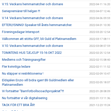
V.15: Veckans hemmamatcher och domare
2022-04-11 16:20
Seriepremiärer till helgen !!!
2022-04-07 12:46
V.14: Veckans hemmamatcher och domare
2022-04-06 09:59
EFTERLYSNING! Speaker till årets hemmamatcher.
2022-04-01 10:30
Föreningsdagar Intersport
2022-03-20 12:54
Välkommen att stötta GFF, bli Guld el Platinamedlem
2022-03-17 08:11
V.10: Veckans hemmamatcher och domare
2022-03-08 07:59
TOMATENS HUS TJEJCUP 15-16 OKT 2022
2022-02-25 12:54
Medlems och Träningsavgifter
2022-02-15 08:40
Fler kvinnliga ledare
2022-02-11 11:52
Nu släpper vi restriktionerna !
2022-02-09 10:47
Eldsjälen Enzio vill bidra igen! Bli Guldmedlem eller
2022-02-05 18:07
Platinamedlem
Vi fortsätter "Barnfotbollscoachprojektet"!!!
2022-01-28 08:09
Nu fortsätter vi vår digitalisering
2022-01-13 11:36
TACK FÖR ETT BRA ÅR!
2021-12-23 19:24