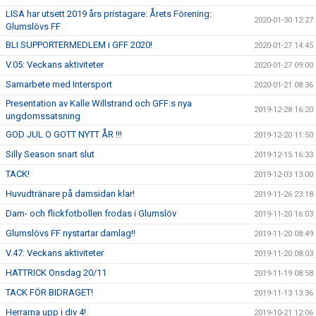
LISA har utsett 2019 års pristagare: Årets Förening:
2020-01-30 12:27
Glumslövs FF
BLI SUPPORTERMEDLEM i GFF 2020!
2020-01-27 14:45
V.05: Veckans aktiviteter
2020-01-27 09:00
Samarbete med Intersport
2020-01-21 08:36
Presentation av Kalle Willstrand och GFF:s nya
2019-12-28 16:20
ungdomssatsning
GOD JUL O GOTT NYTT ÅR !!!
2019-12-20 11:50
Silly Season snart slut
2019-12-15 16:33
TACK!
2019-12-03 13:00
Huvudtränare på damsidan klar!
2019-11-26 23:18
Dam- och flickfotbollen frodas i Glumslöv
2019-11-20 16:03
Glumslövs FF nystartar damlag!!
2019-11-20 08:49
V.47: Veckans aktiviteter
2019-11-20 08:03
HATTRICK Onsdag 20/11
2019-11-19 08:58
TACK FÖR BIDRAGET!
2019-11-13 13:36
Herrarna upp i div 4!
2019-10-21 12:06