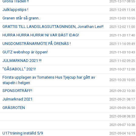
Gröna Tråden !!
2021-12-17 08:55
Julklappstips !
2021-12-09 11:04
Granen står så grann..
2021-12-03 10:55
GRATTIS TILL LANDSLAGSUTTAGNINGEN, Jonathan Levi!!
2021-12-02 11:00
HURRA HURRA HURRA! NI VAR BÄST IDAG!
2021-11-20 17:40
UNGDOMSTRÄNARMÖTE PÅ ÖRENÄS !
2021-11-14 09:49
GUTZ webshop är öppen!
2021-11-03 10:43
JULMARKNAD 2021 !!!
2021-11-02 09:25
"GÅSABOLL" 2021!
2021-10-27 12:00
Första upplagen av Tomatens Hus Tjejcup har gått av
2021-10-20 10:05
stapeln i helgen
SPONSORTRÄFF!
2021-09-22 10:30
Julmarknad 2021
2021-09-21 08:17
GRÄSROTEN
2021-09-09 06:50
2021-09-08 08:33
2021-09-07 10:38
U17 träning inställd 5/9
2021-09-04 16:19