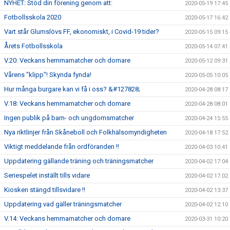
NYHET: Stöd din förening genom att:
2020-05-19 17:45
Fotbollsskola 2020
2020-05-17 16:42
Vart står Glumslövs FF, ekonomiskt, i Covid-19 tider?
2020-05-15 09:15
Årets Fotbollsskola
2020-05-14 07:41
V.20: Veckans hemmamatcher och domare
2020-05-12 09:31
Vårens "klipp"! Skynda fynda!
2020-05-05 10:05
Hur många burgare kan vi få i oss? &#127828;
2020-04-28 08:17
V.18: Veckans hemmamatcher och domare
2020-04-28 08:01
Ingen publik på barn- och ungdomsmatcher
2020-04-24 15:55
Nya riktlinjer från Skåneboll och Folkhälsomyndigheten
2020-04-18 17:52
Viktigt meddelande från ordföranden !!
2020-04-03 10:41
Uppdatering gällande träning och träningsmatcher
2020-04-02 17:04
Seriespelet inställt tills vidare
2020-04-02 17:02
Kiosken stängd tillsvidare !!
2020-04-02 13:37
Uppdatering vad gäller träningsmatcher
2020-04-02 12:10
V.14: Veckans hemmamatcher och domare
2020-03-31 10:20