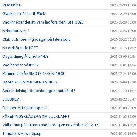
Vi är unika...
2023-03-30 18:00
Glasklart- så här till Påsk!
2023-03-29 15:00
Vad innebär det att vara lagförälder i GFF 2023
2023-03-28 08:08
Nyhetsbrev nr 1
2023-03-26 15:00
Club och föreningsdagar på Intersport
2023-03-22 08:25
Ny ordförande i GFF
2023-03-15 12:52
Dagordning Årsmöte 14/3
2023-03-09 10:54
Vad händer på IP???
2023-03-01 14:36
Påminnelse ÅRSMÖTE 14/3 Kl 18:00
2023-02-24 13:00
SAMARBETSPARTNERS SÖKES
2023-02-09 12:28
Serieindelning för seniorlagen fastställd !
2023-01-13 11:27
JULBREV !
2022-12-22 08:47
Den perfekta julklappen !!
2022-12-08 20:09
FÖRENINGSKLÄDER SOM JULKLAPP !
2022-11-23 12:00
Välkomna på Julmarknad lördag 26 november kl 12-15
2022-11-04 18:59
Tomatens Hus Tjejcup
2022-10-22 11:09