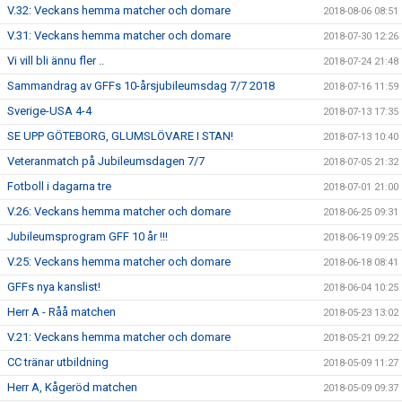
V.32: Veckans hemma matcher och domare
2018-08-06 08:51
V.31: Veckans hemma matcher och domare
2018-07-30 12:26
Vi vill bli ännu fler ..
2018-07-24 21:48
Sammandrag av GFFs 10-årsjubileumsdag 7/7 2018
2018-07-16 11:59
Sverige-USA 4-4
2018-07-13 17:35
SE UPP GÖTEBORG, GLUMSLÖVARE I STAN!
2018-07-13 10:40
Veteranmatch på Jubileumsdagen 7/7
2018-07-05 21:32
Fotboll i dagarna tre
2018-07-01 21:00
V.26: Veckans hemma matcher och domare
2018-06-25 09:31
Jubileumsprogram GFF 10 år !!!
2018-06-19 09:25
V.25: Veckans hemma matcher och domare
2018-06-18 08:41
GFFs nya kanslist!
2018-06-04 10:25
Herr A - Råå matchen
2018-05-23 13:02
V.21: Veckans hemma matcher och domare
2018-05-21 09:22
CC tränar utbildning
2018-05-09 11:27
Herr A, Kågeröd matchen
2018-05-09 09:37