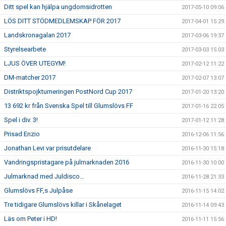
Ditt spel kan hjälpa ungdomsidrotten
2017-05-10 09:06
LÖS DITT STÖDMEDLEMSKAP FÖR 2017
2017-04-01 15:29
Landskronagalan 2017
2017-03-06 19:37
Styrelsearbete
2017-03-03 15:03
LJUS ÖVER UTEGYM!
2017-02-12 11:22
DM-matcher 2017
2017-02-07 13:07
Distriktspojkturneringen PostNord Cup 2017
2017-01-20 13:20
13 692 kr från Svenska Spel till Glumslövs FF
2017-01-16 22:05
Spel i div. 3!
2017-01-12 11:28
Prisad Enzio
2016-12-06 11:56
Jonathan Levi var prisutdelare
2016-11-30 15:18
Vandringspristagare på julmarknaden 2016
2016-11-30 10:00
Julmarknad med Juldisco…
2016-11-28 21:33
Glumslövs FF,s Julpåse
2016-11-15 14:02
Tre tidigare Glumslövs killar i Skånelaget
2016-11-14 09:43
Läs om Peter i HD!
2016-11-11 15:56