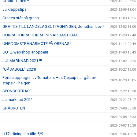
Gröna Tråden !!
2021-12-17 08:55
Julklappstips !
2021-12-09 11:04
Granen står så grann..
2021-12-03 10:55
GRATTIS TILL LANDSLAGSUTTAGNINGEN, Jonathan Levi!!
2021-12-02 11:00
HURRA HURRA HURRA! NI VAR BÄST IDAG!
2021-11-20 17:40
UNGDOMSTRÄNARMÖTE PÅ ÖRENÄS !
2021-11-14 09:49
GUTZ webshop är öppen!
2021-11-03 10:43
JULMARKNAD 2021 !!!
2021-11-02 09:25
"GÅSABOLL" 2021!
2021-10-27 12:00
Första upplagen av Tomatens Hus Tjejcup har gått av
2021-10-20 10:05
stapeln i helgen
SPONSORTRÄFF!
2021-09-22 10:30
Julmarknad 2021
2021-09-21 08:17
GRÄSROTEN
2021-09-09 06:50
2021-09-08 08:33
2021-09-07 10:38
U17 träning inställd 5/9
2021-09-04 16:19