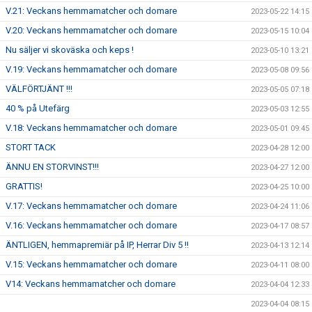
V.21: Veckans hemmamatcher och domare
2023-05-22 14:15
V.20: Veckans hemmamatcher och domare
2023-05-15 10:04
Nu säljer vi skoväska och keps !
2023-05-10 13:21
V.19: Veckans hemmamatcher och domare
2023-05-08 09:56
VÄLFÖRTJÄNT !!!
2023-05-05 07:18
40 % på Utefärg
2023-05-03 12:55
V.18: Veckans hemmamatcher och domare
2023-05-01 09:45
STORT TACK
2023-04-28 12:00
ÄNNU EN STORVINST!!!
2023-04-27 12:00
GRATTIS!
2023-04-25 10:00
V.17: Veckans hemmamatcher och domare
2023-04-24 11:06
V.16: Veckans hemmamatcher och domare
2023-04-17 08:57
ÄNTLIGEN, hemmapremiär på IP, Herrar Div 5 !!
2023-04-13 12:14
V.15: Veckans hemmamatcher och domare
2023-04-11 08:00
V14: Veckans hemmamatcher och domare
2023-04-04 12:33
2023-04-04 08:15