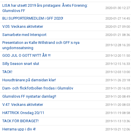
LISA har utsett 2019 års pristagare: Årets Förening:
2020-01-30 12:27
Glumslövs FF
BLI SUPPORTERMEDLEM i GFF 2020!
2020-01-27 14:45
V.05: Veckans aktiviteter
2020-01-27 09:00
Samarbete med Intersport
2020-01-21 08:36
Presentation av Kalle Willstrand och GFF:s nya
2019-12-28 16:20
ungdomssatsning
GOD JUL O GOTT NYTT ÅR !!!
2019-12-20 11:50
Silly Season snart slut
2019-12-15 16:33
TACK!
2019-12-03 13:00
Huvudtränare på damsidan klar!
2019-11-26 23:18
Dam- och flickfotbollen frodas i Glumslöv
2019-11-20 16:03
Glumslövs FF nystartar damlag!!
2019-11-20 08:49
V.47: Veckans aktiviteter
2019-11-20 08:03
HATTRICK Onsdag 20/11
2019-11-19 08:58
TACK FÖR BIDRAGET!
2019-11-13 13:36
Herrarna upp i div 4!
2019-10-21 12:06