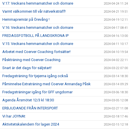
V.17: Veckans hemmamatcher och domare
2024-04-24 11:24
Varmt välkommen till vår nätverksträff!
2024-04-21 19:51
Hemmapremiär på Örevång !
2024-04-19 12:11
V.16: Veckans hemmamatcher och domare
2024-04-17 08:41
FREDAGSFOTBOLL PÅ LANDSKRONA IP
2024-04-16 13:00
V.15: Veckans hemmamatcher och domare
2024-04-11 10:17
Arbetet med Coerver Coaching fortsätter!
2024-04-10 19:54
Påskträning med Coerver Coaching
2024-04-02 22:11
Snart är det dags för säljstart!
2024-03-22 07:00
Fredagsträning för tjejerna igång också
2024-03-14 18:30
Påminnelse Extraträning med Coerver Annandag Påsk
2024-03-14 09:29
Fredagsträningar igång för GFF ungdomar
2024-03-06 18:30
Agenda Årsmötet 12/3 kl 18:30
2024-03-05 12:08
ERBJUDANDE FRÅN INTERSPORT
2024-02-27 11:08
Vi har JOYNAt
2024-02-18 17:46
Aktivitetskalendern för lagen 2024
2024-02-15 12:18