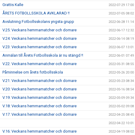
Grattis Kalle
2022-07-29 17:00
ÅRETS FOTBOLLSSKOLA AVKLARAD !!
2022-07-05 08:02
Avslutning Fotbollsskolans yngsta grupp
2022-06-28 11:14
V.25: Veckans hemmamatcher och domare
2022-06-17 12:32
V.24: Veckans hemmamatcher och domare
2022-06-14 08:19
V.23: Veckans hemmamatcher och domare
2022-06-07 13:01
Anmälan till Årets Fotbollsskola är nu stängd !!
2022-06-01 07:49
V.22: Veckans hemmamatcher och domare
2022-05-31 08:55
Påminnelse om årets fotbollsskola
2022-05-26 20:00
V.21: Veckans hemmamatcher och domare
2022-05-23 08:34
V.20: Veckans hemmamatcher och domare
2022-05-16 08:54
V.19: Veckans hemmamatcher och domare
2022-05-09 09:34
V.18: Veckans hemmamatcher och domare
2022-05-02 09:08
V.17: Veckans hemmamatcher och domare
2022-04-25 08:45
2022-04-22 10:01
V.16: Veckans hemmamatcher och domare
2022-04-19 08:02