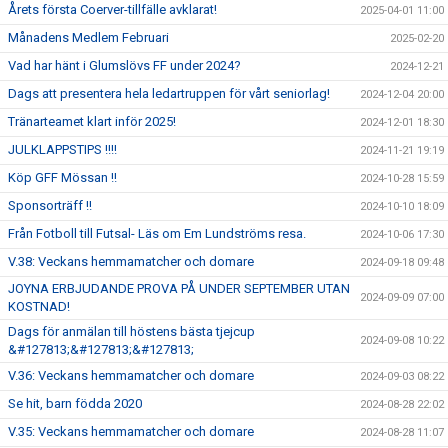
Årets första Coerver-tillfälle avklarat!
2025-04-01 11:00
Månadens Medlem Februari
2025-02-20
Vad har hänt i Glumslövs FF under 2024?
2024-12-21
Dags att presentera hela ledartruppen för vårt seniorlag!
2024-12-04 20:00
Tränarteamet klart inför 2025!
2024-12-01 18:30
JULKLAPPSTIPS !!!!
2024-11-21 19:19
Köp GFF Mössan !!
2024-10-28 15:59
Sponsorträff !!
2024-10-10 18:09
Från Fotboll till Futsal- Läs om Em Lundströms resa.
2024-10-06 17:30
V.38: Veckans hemmamatcher och domare
2024-09-18 09:48
JOYNA ERBJUDANDE PROVA PÅ UNDER SEPTEMBER UTAN
2024-09-09 07:00
KOSTNAD!
Dags för anmälan till höstens bästa tjejcup
2024-09-08 10:22
&#127813;&#127813;&#127813;
V.36: Veckans hemmamatcher och domare
2024-09-03 08:22
Se hit, barn födda 2020
2024-08-28 22:02
V.35: Veckans hemmamatcher och domare
2024-08-28 11:07