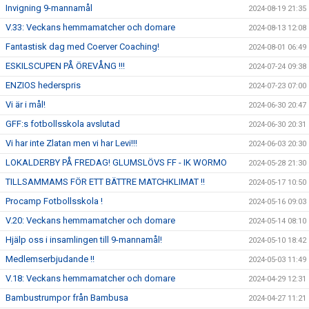
Invigning 9-mannamål
2024-08-19 21:35
V.33: Veckans hemmamatcher och domare
2024-08-13 12:08
Fantastisk dag med Coerver Coaching!
2024-08-01 06:49
ESKILSCUPEN PÅ ÖREVÅNG !!!
2024-07-24 09:38
ENZIOS hederspris
2024-07-23 07:00
Vi är i mål!
2024-06-30 20:47
GFF:s fotbollsskola avslutad
2024-06-30 20:31
Vi har inte Zlatan men vi har Levi!!!
2024-06-03 20:30
LOKALDERBY PÅ FREDAG! GLUMSLÖVS FF - IK WORMO
2024-05-28 21:30
TILLSAMMAMS FÖR ETT BÄTTRE MATCHKLIMAT !!
2024-05-17 10:50
Procamp Fotbollsskola !
2024-05-16 09:03
V.20: Veckans hemmamatcher och domare
2024-05-14 08:10
Hjälp oss i insamlingen till 9-mannamål!
2024-05-10 18:42
Medlemserbjudande !!
2024-05-03 11:49
V.18: Veckans hemmamatcher och domare
2024-04-29 12:31
Bambustrumpor från Bambusa
2024-04-27 11:21