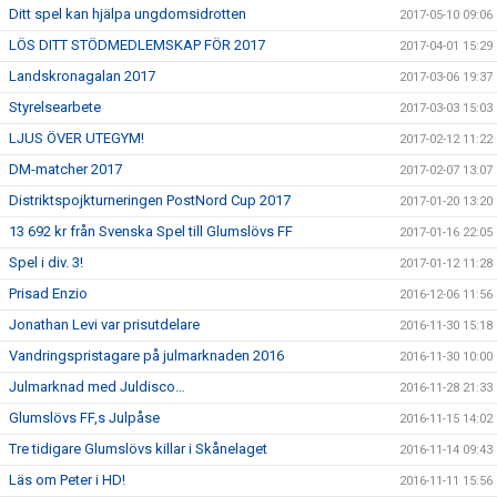
Ditt spel kan hjälpa ungdomsidrotten
2017-05-10 09:06
LÖS DITT STÖDMEDLEMSKAP FÖR 2017
2017-04-01 15:29
Landskronagalan 2017
2017-03-06 19:37
Styrelsearbete
2017-03-03 15:03
LJUS ÖVER UTEGYM!
2017-02-12 11:22
DM-matcher 2017
2017-02-07 13:07
Distriktspojkturneringen PostNord Cup 2017
2017-01-20 13:20
13 692 kr från Svenska Spel till Glumslövs FF
2017-01-16 22:05
Spel i div. 3!
2017-01-12 11:28
Prisad Enzio
2016-12-06 11:56
Jonathan Levi var prisutdelare
2016-11-30 15:18
Vandringspristagare på julmarknaden 2016
2016-11-30 10:00
Julmarknad med Juldisco…
2016-11-28 21:33
Glumslövs FF,s Julpåse
2016-11-15 14:02
Tre tidigare Glumslövs killar i Skånelaget
2016-11-14 09:43
Läs om Peter i HD!
2016-11-11 15:56