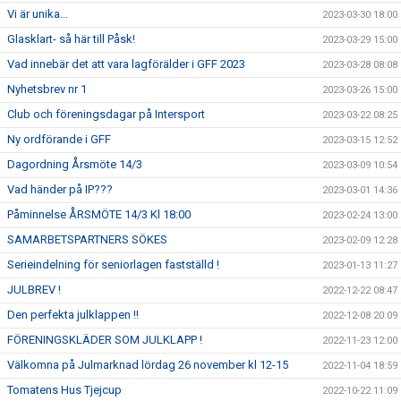
Vi är unika...
2023-03-30 18:00
Glasklart- så här till Påsk!
2023-03-29 15:00
Vad innebär det att vara lagförälder i GFF 2023
2023-03-28 08:08
Nyhetsbrev nr 1
2023-03-26 15:00
Club och föreningsdagar på Intersport
2023-03-22 08:25
Ny ordförande i GFF
2023-03-15 12:52
Dagordning Årsmöte 14/3
2023-03-09 10:54
Vad händer på IP???
2023-03-01 14:36
Påminnelse ÅRSMÖTE 14/3 Kl 18:00
2023-02-24 13:00
SAMARBETSPARTNERS SÖKES
2023-02-09 12:28
Serieindelning för seniorlagen fastställd !
2023-01-13 11:27
JULBREV !
2022-12-22 08:47
Den perfekta julklappen !!
2022-12-08 20:09
FÖRENINGSKLÄDER SOM JULKLAPP !
2022-11-23 12:00
Välkomna på Julmarknad lördag 26 november kl 12-15
2022-11-04 18:59
Tomatens Hus Tjejcup
2022-10-22 11:09