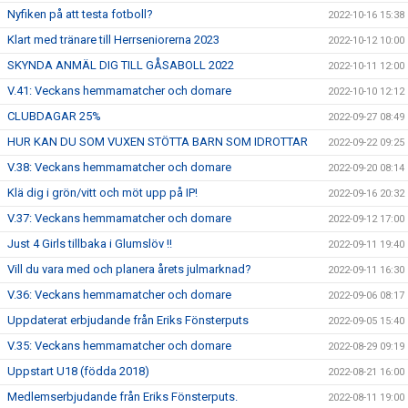
Nyfiken på att testa fotboll?
2022-10-16 15:38
Klart med tränare till Herrseniorerna 2023
2022-10-12 10:00
SKYNDA ANMÄL DIG TILL GÅSABOLL 2022
2022-10-11 12:00
V.41: Veckans hemmamatcher och domare
2022-10-10 12:12
CLUBDAGAR 25%
2022-09-27 08:49
HUR KAN DU SOM VUXEN STÖTTA BARN SOM IDROTTAR
2022-09-22 09:25
V.38: Veckans hemmamatcher och domare
2022-09-20 08:14
Klä dig i grön/vitt och möt upp på IP!
2022-09-16 20:32
V.37: Veckans hemmamatcher och domare
2022-09-12 17:00
Just 4 Girls tillbaka i Glumslöv !!
2022-09-11 19:40
Vill du vara med och planera årets julmarknad?
2022-09-11 16:30
V.36: Veckans hemmamatcher och domare
2022-09-06 08:17
Uppdaterat erbjudande från Eriks Fönsterputs
2022-09-05 15:40
V.35: Veckans hemmamatcher och domare
2022-08-29 09:19
Uppstart U18 (födda 2018)
2022-08-21 16:00
Medlemserbjudande från Eriks Fönsterputs.
2022-08-11 19:00