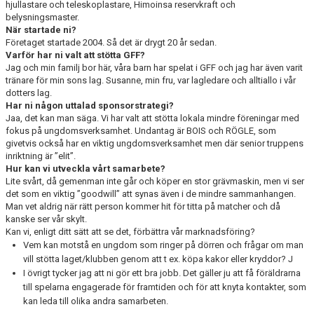
hjullastare och teleskoplastare, Himoinsa reservkraft och
belysningsmaster.
BLI MEDLEM
När startade ni?
Företaget startade 2004. Så det är drygt 20 år sedan.
Varför har ni valt att stötta GFF?
KLÄDKOLLEKTION
Jag och min familj bor här, våra barn har spelat i GFF och jag har även varit
tränare för min sons lag. Susanne, min fru, var lagledare och alltiallo i vår
FOTBOLLSSKOLAN 2026
dotters lag.
Har ni någon uttalad sponsorstrategi?
Jaa, det kan man säga. Vi har valt att stötta lokala mindre föreningar med
fokus på ungdomsverksamhet. Undantag är BOIS och RÖGLE, som
givetvis också har en viktig ungdomsverksamhet men där senior truppens
inriktning är ”elit”.
Hur kan vi utveckla vårt samarbete?
Lite svårt, då gemenman inte går och köper en stor grävmaskin, men vi ser
det som en viktig ”goodwill” att synas även i de mindre sammanhangen.
Man vet aldrig när rätt person kommer hit för titta på matcher och då
kanske ser vår skylt.
Kan vi, enligt ditt sätt att se det, förbättra vår marknadsföring?
Vem kan motstå en ungdom som ringer på dörren och frågar om man
vill stötta laget/klubben genom att t ex. köpa kakor eller kryddor? J
I övrigt tycker jag att ni gör ett bra jobb. Det gäller ju att få föräldrarna
till spelarna engagerade för framtiden och för att knyta kontakter, som
kan leda till olika andra samarbeten.