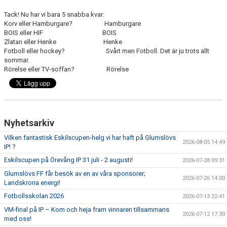
Tack! Nu har vi bara 5 snabba kvar:
Korv eller Hamburgare? Hamburgare
BOIS eller HIF BOIS
Zlatan eller Henke Henke
Fotboll eller hockey? Svårt men Fotboll. Det är ju trots allt
sommar.
Rörelse eller TV-soffan? Rörelse
Nyhetsarkiv
Vilken fantastisk Eskilscupen-helg vi har haft på Glumslövs
2026-08-05 14:49
IP! ?
Eskilscupen på Örevång IP 31 juli - 2 augusti!
2026-07-28 09:31
Glumslövs FF får besök av en av våra sponsorer;
2026-07-26 14:00
Landskrona energi!
Fotbollsskolan 2026
2026-07-13 22:41
VM-final på IP – Kom och heja fram vinnaren tillsammans
2026-07-12 17:30
med oss!