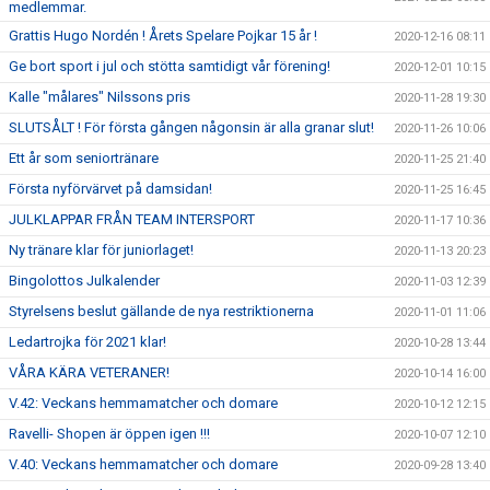
medlemmar.
Grattis Hugo Nordén ! Årets Spelare Pojkar 15 år !
2020-12-16 08:11
Ge bort sport i jul och stötta samtidigt vår förening!
2020-12-01 10:15
Kalle "målares" Nilssons pris
2020-11-28 19:30
SLUTSÅLT ! För första gången någonsin är alla granar slut!
2020-11-26 10:06
Ett år som seniortränare
2020-11-25 21:40
Första nyförvärvet på damsidan!
2020-11-25 16:45
JULKLAPPAR FRÅN TEAM INTERSPORT
2020-11-17 10:36
Ny tränare klar för juniorlaget!
2020-11-13 20:23
Bingolottos Julkalender
2020-11-03 12:39
Styrelsens beslut gällande de nya restriktionerna
2020-11-01 11:06
Ledartrojka för 2021 klar!
2020-10-28 13:44
VÅRA KÄRA VETERANER!
2020-10-14 16:00
V.42: Veckans hemmamatcher och domare
2020-10-12 12:15
Ravelli- Shopen är öppen igen !!!
2020-10-07 12:10
V.40: Veckans hemmamatcher och domare
2020-09-28 13:40