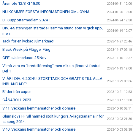
Årsmöte 12/3 Kl 18:30
2024-01-31 12:00
NU KOMMER FÖRSTA INFORMATIONEN OM JOYNA!
2024-01-26 10:00
Bli Supportermedlem 2024 !!
2024-01-24 12:30
DIV. 4-Satsningen startade i samma stund som vi gick upp,
2024-01-19 12:07
men
Tack för en lyckad julmarknad!
2023-11-27 20:46
Black Week på Flügger Färg
2023-11-17 09:18
GFF´s Julmarknad 25 Nov
2023-11-16 10:37
Vi må vara en "breddförening" men vilka stjärnor vi fostrat!
2023-11-13 19:00
Del 1
VI ÄR I DIV. 4. 2024!!!! STORT TACK OCH GRATTIS TILL ALLA
2023-10-29 09:36
INBLANDADE!
Bilder från cupen
2023-10-21 12:53
GÅSABOLL 2023
2023-10-17 19:00
V.41: Veckans hemmamatcher och domare
2023-10-10 08:11
Glumslövs FF vill härmed stolt kungöra A-lagstränarna inför
2023-10-03 21:30
säsong 2024!
V.40: Veckans hemmamatcher och domare
2023-10-03 08:38