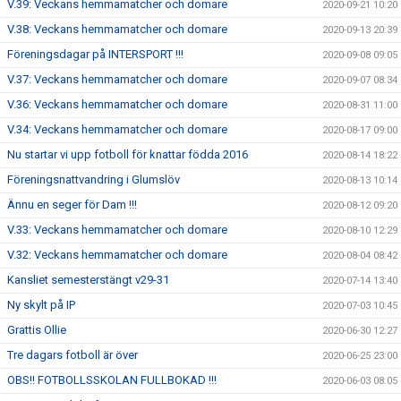
V.39: Veckans hemmamatcher och domare
2020-09-21 10:20
V.38: Veckans hemmamatcher och domare
2020-09-13 20:39
Föreningsdagar på INTERSPORT !!!
2020-09-08 09:05
V.37: Veckans hemmamatcher och domare
2020-09-07 08:34
V.36: Veckans hemmamatcher och domare
2020-08-31 11:00
V.34: Veckans hemmamatcher och domare
2020-08-17 09:00
Nu startar vi upp fotboll för knattar födda 2016
2020-08-14 18:22
Föreningsnattvandring i Glumslöv
2020-08-13 10:14
Ännu en seger för Dam !!!
2020-08-12 09:20
V.33: Veckans hemmamatcher och domare
2020-08-10 12:29
V.32: Veckans hemmamatcher och domare
2020-08-04 08:42
Kansliet semesterstängt v29-31
2020-07-14 13:40
Ny skylt på IP
2020-07-03 10:45
Grattis Ollie
2020-06-30 12:27
Tre dagars fotboll är över
2020-06-25 23:00
OBS!! FOTBOLLSSKOLAN FULLBOKAD !!!
2020-06-03 08:05