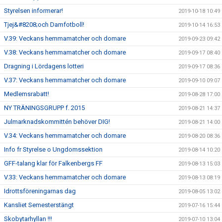
Styrelsen informerar!
2019-10-18 10:49
Tjej&#8208;och Damfotboll!
2019-10-14 16:53
V.39: Veckans hemmamatcher och domare
2019-09-23 09:42
V.38: Veckans hemmamatcher och domare
2019-09-17 08:40
Dragning i Lördagens lotteri
2019-09-17 08:36
V.37: Veckans hemmamatcher och domare
2019-09-10 09:07
Medlemsrabatt!
2019-08-28 17:00
NY TRÄNINGSGRUPP f. 2015
2019-08-21 14:37
Julmarknadskommittén behöver DIG!
2019-08-21 14:00
V.34: Veckans hemmamatcher och domare
2019-08-20 08:36
Info fr Styrelse o Ungdomssektion
2019-08-14 10:20
GFF-talang klar för Falkenbergs FF
2019-08-13 15:03
V.33: Veckans hemmamatcher och domare
2019-08-13 08:19
Idrottsföreningarnas dag
2019-08-05 13:02
Kansliet Semesterstängt
2019-07-16 15:44
Skobytarhyllan !!!
2019-07-10 13:04