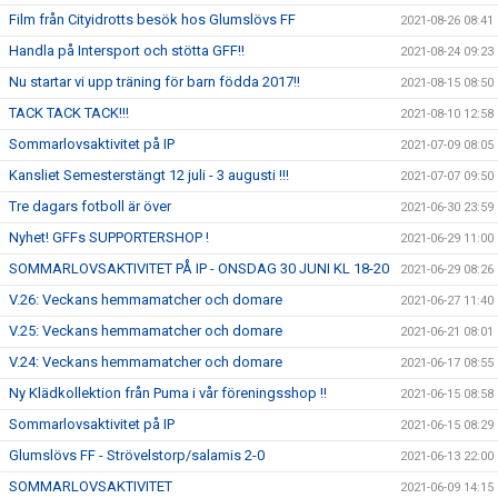
Film från Cityidrotts besök hos Glumslövs FF
2021-08-26 08:41
Handla på Intersport och stötta GFF!!
2021-08-24 09:23
Nu startar vi upp träning för barn födda 2017!!
2021-08-15 08:50
TACK TACK TACK!!!
2021-08-10 12:58
Sommarlovsaktivitet på IP
2021-07-09 08:05
Kansliet Semesterstängt 12 juli - 3 augusti !!!
2021-07-07 09:50
Tre dagars fotboll är över
2021-06-30 23:59
Nyhet! GFFs SUPPORTERSHOP !
2021-06-29 11:00
SOMMARLOVSAKTIVITET PÅ IP - ONSDAG 30 JUNI KL 18-20
2021-06-29 08:26
V.26: Veckans hemmamatcher och domare
2021-06-27 11:40
V.25: Veckans hemmamatcher och domare
2021-06-21 08:01
V.24: Veckans hemmamatcher och domare
2021-06-17 08:55
Ny Klädkollektion från Puma i vår föreningsshop !!
2021-06-15 08:58
Sommarlovsaktivitet på IP
2021-06-15 08:29
Glumslövs FF - Strövelstorp/salamis 2-0
2021-06-13 22:00
SOMMARLOVSAKTIVITET
2021-06-09 14:15