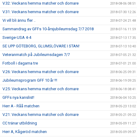
V.32: Veckans hemma matcher och domare
2018-08-06 08:51
V.31: Veckans hemma matcher och domare
2018-07-30 12:26
Vi vill bli ännu fler ..
2018-07-24 21:48
Sammandrag av GFFs 10-årsjubileumsdag 7/7 2018
2018-07-16 11:59
Sverige-USA 4-4
2018-07-13 17:35
SE UPP GÖTEBORG, GLUMSLÖVARE I STAN!
2018-07-13 10:40
Veteranmatch på Jubileumsdagen 7/7
2018-07-05 21:32
Fotboll i dagarna tre
2018-07-01 21:00
V.26: Veckans hemma matcher och domare
2018-06-25 09:31
Jubileumsprogram GFF 10 år !!!
2018-06-19 09:25
V.25: Veckans hemma matcher och domare
2018-06-18 08:41
GFFs nya kanslist!
2018-06-04 10:25
Herr A - Råå matchen
2018-05-23 13:02
V.21: Veckans hemma matcher och domare
2018-05-21 09:22
CC tränar utbildning
2018-05-09 11:27
Herr A, Kågeröd matchen
2018-05-09 09:37