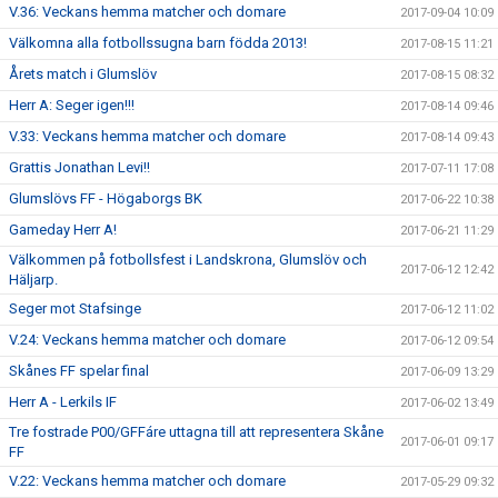
V.36: Veckans hemma matcher och domare
2017-09-04 10:09
Välkomna alla fotbollssugna barn födda 2013!
2017-08-15 11:21
Årets match i Glumslöv
2017-08-15 08:32
Herr A: Seger igen!!!
2017-08-14 09:46
V.33: Veckans hemma matcher och domare
2017-08-14 09:43
Grattis Jonathan Levi!!
2017-07-11 17:08
Glumslövs FF - Högaborgs BK
2017-06-22 10:38
Gameday Herr A!
2017-06-21 11:29
Välkommen på fotbollsfest i Landskrona, Glumslöv och
2017-06-12 12:42
Häljarp.
Seger mot Stafsinge
2017-06-12 11:02
V.24: Veckans hemma matcher och domare
2017-06-12 09:54
Skånes FF spelar final
2017-06-09 13:29
Herr A - Lerkils IF
2017-06-02 13:49
Tre fostrade P00/GFFáre uttagna till att representera Skåne
2017-06-01 09:17
FF
V.22: Veckans hemma matcher och domare
2017-05-29 09:32