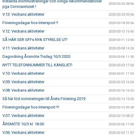
Inställda inomhusträningar och övriga rekommendationer
2020-03-25 08:06
pga Coronaviruset !
V.13: Veckans aktiviteter
2020-03-23 09:00
Föreningsdagar hos Intersport !!
2020-03-18 09:36
V.12: Veckans aktiviteter
2020-03-15 15:45
SÅ HÄR SER GFFs NYA STYRELSE UT!
2020-03-11 12:00
V.11: Veckans aktiviteter
2020-03-08 14:24
Dagordning Årsmöte Tisdag 10/3 2020
2020-03-06 11:30
NYTT TELEFONNUMMER TILL KANSLIET!
2020-03-03 17:00
V.10: Veckans aktiviteter
2020-03-01 17:59
V.09: Veckans aktiviteter
2020-02-23 16:04
V.08: Veckans aktiviteter
2020-02-16 16:52
Så här löd nomineringen till Årets Förening 2019
2020-02-14 15:00
Föreningsdagar hos Intersport !!!
2020-02-12 09:38
V.07: Veckans aktiviteter
2020-02-10 08:21
ÅRSMÖTE 10/3 kl. 18.00
2020-02-06 17:00
V.06: Veckans aktiviteter
2020-02-02 11:57