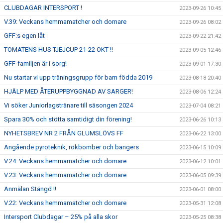
CLUBDAGAR INTERSPORT !
2023-09-26 10:45
V.39: Veckans hemmamatcher och domare
2023-09-26 08:02
GFF:s egen låt
2023-09-22 21:42
TOMATENS HUS TJEJCUP 21-22 OKT !!
2023-09-05 12:46
GFF-familjen är i sorg!
2023-09-01 17:30
Nu startar vi upp träningsgrupp för barn födda 2019
2023-08-18 20:40
HJÄLP MED ÅTERUPPBYGGNAD AV SARGER!
2023-08-06 12:24
Vi söker Juniorlagstränare till säsongen 2024
2023-07-04 08:21
Spara 30% och stötta samtidigt din förening!
2023-06-26 10:13
NYHETSBREV NR 2 FRÅN GLUMSLÖVS FF
2023-06-22 13:00
Angående pyroteknik, rökbomber och bangers
2023-06-15 10:09
V.24: Veckans hemmamatcher och domare
2023-06-12 10:01
V.23: Veckans hemmamatcher och domare
2023-06-05 09:39
Anmälan Stängd !!
2023-06-01 08:00
V.22: Veckans hemmamatcher och domare
2023-05-31 12:08
Intersport Clubdagar – 25% på alla skor
2023-05-25 08:38