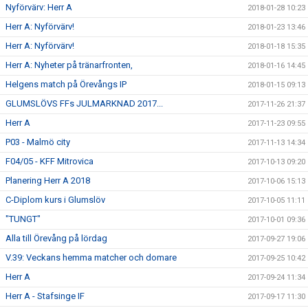
Nyförvärv: Herr A
2018-01-28 10:23
Herr A: Nyförvärv!
2018-01-23 13:46
Herr A: Nyförvärv!
2018-01-18 15:35
Herr A: Nyheter på tränarfronten,
2018-01-16 14:45
Helgens match på Örevångs IP
2018-01-15 09:13
GLUMSLÖVS FFs JULMARKNAD 2017...
2017-11-26 21:37
Herr A
2017-11-23 09:55
P03 - Malmö city
2017-11-13 14:34
F04/05 - KFF Mitrovica
2017-10-13 09:20
Planering Herr A 2018
2017-10-06 15:13
C-Diplom kurs i Glumslöv
2017-10-05 11:11
"TUNGT"
2017-10-01 09:36
Alla till Örevång på lördag
2017-09-27 19:06
V.39: Veckans hemma matcher och domare
2017-09-25 10:42
Herr A
2017-09-24 11:34
Herr A - Stafsinge IF
2017-09-17 11:30