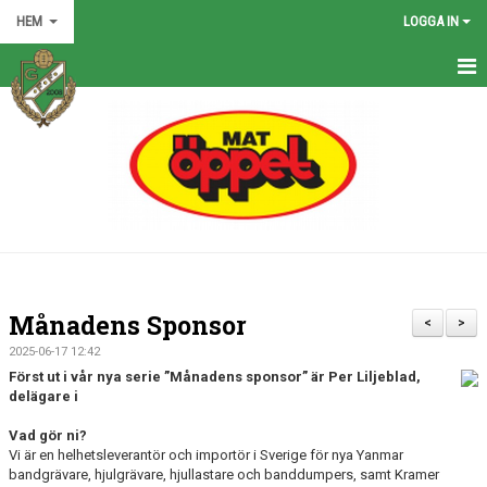
HEM
LOGGA IN
HEM
NYHETER
GRÖNA TRÅDEN
FÖRENINGEN
KONTAKT
Månadens Sponsor
<
>
KALENDER
2025-06-17 12:42
Först ut i vår nya serie ”Månadens sponsor” är Per Liljeblad,
BILDGALLERI
delägare i
Vad gör ni?
MATCHER
Vi är en helhetsleverantör och importör i Sverige för nya Yanmar
bandgrävare, hjulgrävare, hjullastare och banddumpers, samt Kramer
VÅRA LAG