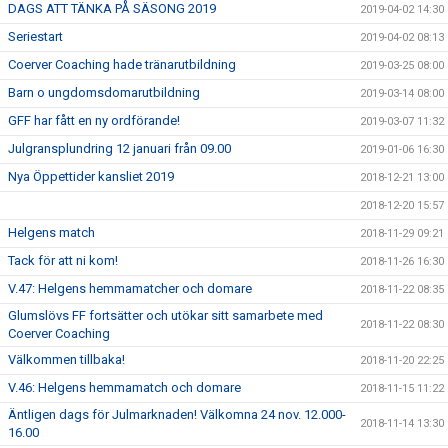
DAGS ATT TÄNKA PÅ SÄSONG 2019
2019-04-02 14:30
Seriestart
2019-04-02 08:13
Coerver Coaching hade tränarutbildning
2019-03-25 08:00
Barn o ungdomsdomarutbildning
2019-03-14 08:00
GFF har fått en ny ordförande!
2019-03-07 11:32
Julgransplundring 12 januari från 09.00
2019-01-06 16:30
Nya Öppettider kansliet 2019
2018-12-21 13:00
2018-12-20 15:57
Helgens match
2018-11-29 09:21
Tack för att ni kom!
2018-11-26 16:30
V.47: Helgens hemmamatcher och domare
2018-11-22 08:35
Glumslövs FF fortsätter och utökar sitt samarbete med
2018-11-22 08:30
Coerver Coaching
Välkommen tillbaka!
2018-11-20 22:25
V.46: Helgens hemmamatch och domare
2018-11-15 11:22
Äntligen dags för Julmarknaden! Välkomna 24 nov. 12.000-
2018-11-14 13:30
16.00