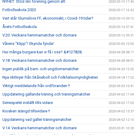
NYHET: Stöd din förening genom att:
2020-05-19 17:45
Fotbollsskola 2020
2020-05-17 16:42
Vart står Glumslövs FF, ekonomiskt, i Covid-19 tider?
2020-05-15 09:15
Årets Fotbollsskola
2020-05-14 07:41
V.20: Veckans hemmamatcher och domare
2020-05-12 09:31
Vårens "klipp"! Skynda fynda!
2020-05-05 10:05
Hur många burgare kan vi få i oss? &#127828;
2020-04-28 08:17
V.18: Veckans hemmamatcher och domare
2020-04-28 08:01
Ingen publik på barn- och ungdomsmatcher
2020-04-24 15:55
Nya riktlinjer från Skåneboll och Folkhälsomyndigheten
2020-04-18 17:52
Viktigt meddelande från ordföranden !!
2020-04-03 10:41
Uppdatering gällande träning och träningsmatcher
2020-04-02 17:04
Seriespelet inställt tills vidare
2020-04-02 17:02
Kiosken stängd tillsvidare !!
2020-04-02 13:37
Uppdatering vad gäller träningsmatcher
2020-04-02 12:10
V.14: Veckans hemmamatcher och domare
2020-03-31 10:20