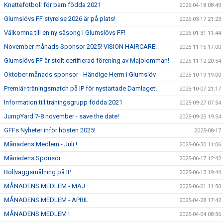
Knattefotboll för barn födda 2021
2026-04-18 08:49
Glumslövs FF styrelse 2026 är på plats!
2026-03-17 21:23
Välkomna till en ny säsong i Glumslövs FF!
2026-01-31 11:44
November månads Sponsor 2025! VISION HAIRCARE!
2025-11-15 17:00
Glumslövs FF är stolt certifierad förening av Majblomman!
2025-11-12 20:54
Oktober månads sponsor - Händige Herrn i Glumslöv
2025-10-19 19:00
Premiär-träningsmatch på IP för nystartade Damlaget!
2025-10-07 21:17
Information till träningsgrupp födda 2021
2025-09-27 07:54
JumpYard 7-8 november - save the date!
2025-09-25 19:54
GFFs Nyheter inför hösten 2025!
2025-08-17
Månadens Medlem - Juli !
2025-06-30 11:06
Månadens Sponsor
2025-06-17 12:42
Bollväggsmålning på IP
2025-06-15 19:44
MÅNADENS MEDLEM - MAJ
2025-06-01 11:50
MÅNADENS MEDLEM - APRIL
2025-04-28 17:42
MÅNADENS MEDLEM !
2025-04-04 08:56