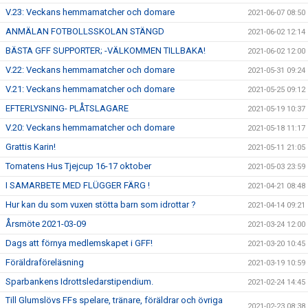
V.23: Veckans hemmamatcher och domare
2021-06-07 08:50
ANMÄLAN FOTBOLLSSKOLAN STÄNGD
2021-06-02 12:14
BÄSTA GFF SUPPORTER; -VÄLKOMMEN TILLBAKA!
2021-06-02 12:00
V.22: Veckans hemmamatcher och domare
2021-05-31 09:24
V.21: Veckans hemmamatcher och domare
2021-05-25 09:12
EFTERLYSNING- PLÅTSLAGARE
2021-05-19 10:37
V.20: Veckans hemmamatcher och domare
2021-05-18 11:17
Grattis Karin!
2021-05-11 21:05
Tomatens Hus Tjejcup 16-17 oktober
2021-05-03 23:59
I SAMARBETE MED FLÜGGER FÄRG !
2021-04-21 08:48
Hur kan du som vuxen stötta barn som idrottar ?
2021-04-14 09:21
Årsmöte 2021-03-09
2021-03-24 12:00
Dags att förnya medlemskapet i GFF!
2021-03-20 10:45
Föräldraföreläsning
2021-03-19 10:59
Sparbankens Idrottsledarstipendium.
2021-02-24 14:45
Till Glumslövs FFs spelare, tränare, föräldrar och övriga
2021-02-23 08:38