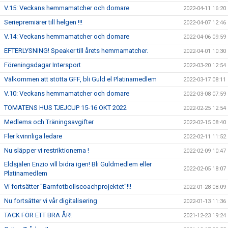
V.15: Veckans hemmamatcher och domare
2022-04-11 16:20
Seriepremiärer till helgen !!!
2022-04-07 12:46
V.14: Veckans hemmamatcher och domare
2022-04-06 09:59
EFTERLYSNING! Speaker till årets hemmamatcher.
2022-04-01 10:30
Föreningsdagar Intersport
2022-03-20 12:54
Välkommen att stötta GFF, bli Guld el Platinamedlem
2022-03-17 08:11
V.10: Veckans hemmamatcher och domare
2022-03-08 07:59
TOMATENS HUS TJEJCUP 15-16 OKT 2022
2022-02-25 12:54
Medlems och Träningsavgifter
2022-02-15 08:40
Fler kvinnliga ledare
2022-02-11 11:52
Nu släpper vi restriktionerna !
2022-02-09 10:47
Eldsjälen Enzio vill bidra igen! Bli Guldmedlem eller
2022-02-05 18:07
Platinamedlem
Vi fortsätter "Barnfotbollscoachprojektet"!!!
2022-01-28 08:09
Nu fortsätter vi vår digitalisering
2022-01-13 11:36
TACK FÖR ETT BRA ÅR!
2021-12-23 19:24