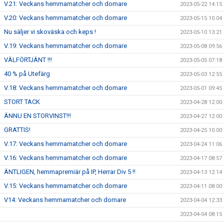
V.21: Veckans hemmamatcher och domare
2023-05-22 14:15
V.20: Veckans hemmamatcher och domare
2023-05-15 10:04
Nu säljer vi skoväska och keps !
2023-05-10 13:21
V.19: Veckans hemmamatcher och domare
2023-05-08 09:56
VÄLFÖRTJÄNT !!!
2023-05-05 07:18
40 % på Utefärg
2023-05-03 12:55
V.18: Veckans hemmamatcher och domare
2023-05-01 09:45
STORT TACK
2023-04-28 12:00
ÄNNU EN STORVINST!!!
2023-04-27 12:00
GRATTIS!
2023-04-25 10:00
V.17: Veckans hemmamatcher och domare
2023-04-24 11:06
V.16: Veckans hemmamatcher och domare
2023-04-17 08:57
ÄNTLIGEN, hemmapremiär på IP, Herrar Div 5 !!
2023-04-13 12:14
V.15: Veckans hemmamatcher och domare
2023-04-11 08:00
V14: Veckans hemmamatcher och domare
2023-04-04 12:33
2023-04-04 08:15