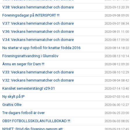
V.38: Veckans hemmamatcher och domare
2020-09-13 20:39
Föreningsdagar på INTERSPORT !!!
2020-09-08 09:05
V.37: Veckans hemmamatcher och domare
2020-09-07 08:34
V.36: Veckans hemmamatcher och domare
2020-08-31 11:00
V.34: Veckans hemmamatcher och domare
2020-08-17 09:00
Nu startar vi upp fotboll för knattar födda 2016
2020-08-14 18:22
Föreningsnattvandring i Glumslöv
2020-08-13 10:14
Ännu en seger för Dam !!!
2020-08-12 09:20
V.33: Veckans hemmamatcher och domare
2020-08-10 12:29
V.32: Veckans hemmamatcher och domare
2020-08-04 08:42
Kansliet semesterstängt v29-31
2020-07-14 13:40
Ny skylt på IP
2020-07-03 10:45
Grattis Ollie
2020-06-30 12:27
Tre dagars fotboll är över
2020-06-25 23:00
OBS!! FOTBOLLSSKOLAN FULLBOKAD !!!
2020-06-03 08:05
NYHET: Stöd din förening genom att:
2020-05-19 17:45