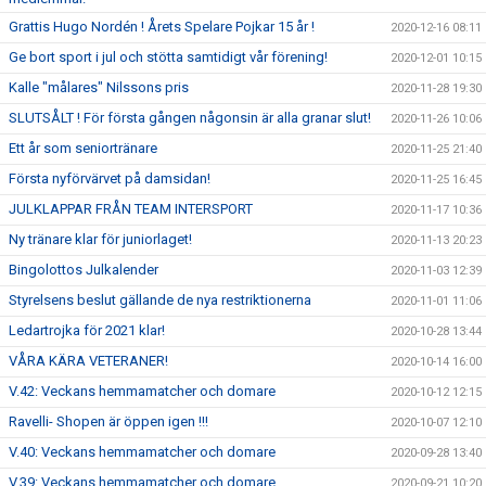
Grattis Hugo Nordén ! Årets Spelare Pojkar 15 år !
2020-12-16 08:11
Ge bort sport i jul och stötta samtidigt vår förening!
2020-12-01 10:15
Kalle "målares" Nilssons pris
2020-11-28 19:30
SLUTSÅLT ! För första gången någonsin är alla granar slut!
2020-11-26 10:06
Ett år som seniortränare
2020-11-25 21:40
Första nyförvärvet på damsidan!
2020-11-25 16:45
JULKLAPPAR FRÅN TEAM INTERSPORT
2020-11-17 10:36
Ny tränare klar för juniorlaget!
2020-11-13 20:23
Bingolottos Julkalender
2020-11-03 12:39
Styrelsens beslut gällande de nya restriktionerna
2020-11-01 11:06
Ledartrojka för 2021 klar!
2020-10-28 13:44
VÅRA KÄRA VETERANER!
2020-10-14 16:00
V.42: Veckans hemmamatcher och domare
2020-10-12 12:15
Ravelli- Shopen är öppen igen !!!
2020-10-07 12:10
V.40: Veckans hemmamatcher och domare
2020-09-28 13:40
V.39: Veckans hemmamatcher och domare
2020-09-21 10:20