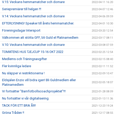
V.15: Veckans hemmamatcher och domare
2022-04-11 16:20
Seriepremiärer till helgen !!!
2022-04-07 12:46
V.14: Veckans hemmamatcher och domare
2022-04-06 09:59
EFTERLYSNING! Speaker till årets hemmamatcher.
2022-04-01 10:30
Föreningsdagar Intersport
2022-03-20 12:54
Välkommen att stötta GFF, bli Guld el Platinamedlem
2022-03-17 08:11
V.10: Veckans hemmamatcher och domare
2022-03-08 07:59
TOMATENS HUS TJEJCUP 15-16 OKT 2022
2022-02-25 12:54
Medlems och Träningsavgifter
2022-02-15 08:40
Fler kvinnliga ledare
2022-02-11 11:52
Nu släpper vi restriktionerna !
2022-02-09 10:47
Eldsjälen Enzio vill bidra igen! Bli Guldmedlem eller
2022-02-05 18:07
Platinamedlem
Vi fortsätter "Barnfotbollscoachprojektet"!!!
2022-01-28 08:09
Nu fortsätter vi vår digitalisering
2022-01-13 11:36
TACK FÖR ETT BRA ÅR!
2021-12-23 19:24
Gröna Tråden !!
2021-12-17 08:55