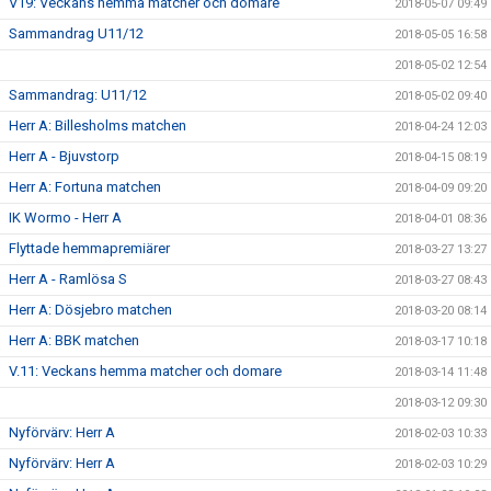
V19: Veckans hemma matcher och domare
2018-05-07 09:49
Sammandrag U11/12
2018-05-05 16:58
2018-05-02 12:54
Sammandrag: U11/12
2018-05-02 09:40
Herr A: Billesholms matchen
2018-04-24 12:03
Herr A - Bjuvstorp
2018-04-15 08:19
Herr A: Fortuna matchen
2018-04-09 09:20
IK Wormo - Herr A
2018-04-01 08:36
Flyttade hemmapremiärer
2018-03-27 13:27
Herr A - Ramlösa S
2018-03-27 08:43
Herr A: Dösjebro matchen
2018-03-20 08:14
Herr A: BBK matchen
2018-03-17 10:18
V.11: Veckans hemma matcher och domare
2018-03-14 11:48
2018-03-12 09:30
Nyförvärv: Herr A
2018-02-03 10:33
Nyförvärv: Herr A
2018-02-03 10:29