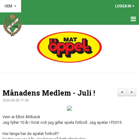
HEM
LOGGA IN
HEM
NYHETER
GRÖNA TRÅDEN
FÖRENINGEN
KONTAKT
Månadens Medlem - Juli !
<
>
KALENDER
2025-06-30 11:06
BILDGALLERI
Vem är Elliot Ahlbäck
Jag fyller 10 år i höst och jag gillar spela fotboll. Jag spelar i P2015
MATCHER
Hur länge har du spelat fotboll?
VÅRA LAG