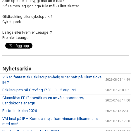
Som spelare, 1 snyggt mål än 5 fula?
5 fula men jag gör inga fula mål - Elliot skattar
Glidtackling eller cykelspark ?
Cykelspark
La liga eller Premier Leauge ?
Premier Leauge
Nyhetsarkiv
Vilken fantastisk Eskilscupen-helg vi har haft på Glumslövs
2026-08-05 14:49
IP! ?
Eskilscupen på Örevång IP 31 juli - 2 augusti!
2026-07-28 09:31
Glumslövs FF får besök av en av våra sponsorer;
2026-07-26 14:00
Landskrona energi!
Fotbollsskolan 2026
2026-07-13 22:41
VM-final på IP – Kom och heja fram vinnaren tillsammans
2026-07-12 17:30
med oss!