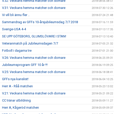
V.32: Veckans hemma matcher och domare
2018-08-06 08:51
V.31: Veckans hemma matcher och domare
2018-07-30 12:26
Vi vill bli ännu fler ..
2018-07-24 21:48
Sammandrag av GFFs 10-årsjubileumsdag 7/7 2018
2018-07-16 11:59
Sverige-USA 4-4
2018-07-13 17:35
SE UPP GÖTEBORG, GLUMSLÖVARE I STAN!
2018-07-13 10:40
Veteranmatch på Jubileumsdagen 7/7
2018-07-05 21:32
Fotboll i dagarna tre
2018-07-01 21:00
V.26: Veckans hemma matcher och domare
2018-06-25 09:31
Jubileumsprogram GFF 10 år !!!
2018-06-19 09:25
V.25: Veckans hemma matcher och domare
2018-06-18 08:41
GFFs nya kanslist!
2018-06-04 10:25
Herr A - Råå matchen
2018-05-23 13:02
V.21: Veckans hemma matcher och domare
2018-05-21 09:22
CC tränar utbildning
2018-05-09 11:27
Herr A, Kågeröd matchen
2018-05-09 09:37