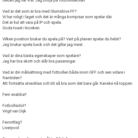
Sedan jag var 4 år. Jag börja på fotbollsskolan
Vad är det som är bra med Glumslövs FF?
BLI MEDLEM
Vi har roligt i laget och det är många kompisar som spelar där.
Det är kul att vara på IP och spela.
KLÄDKOLLEKTION
Goda toast i kiosken.
Vilken position brukar du spela på? Vart på planen spelar du helst?
FOTBOLLSSKOLAN 2026
Jag brukar spela back och det gillar jag mest.
Vad är dina bästa egenskaper som spelare?
Jag har bra skott och slår bra passningar
Vad är din målsättning med fotbollen både inom GFF och sen vidare i
framtiden?
Att fortsätta utvecklas och bli så bra som det bara går. Kanske nå toppen.
Fem snabba!!
Fotbollsidol?
Virgil van Dijk
Favoritlag?
Liverpool