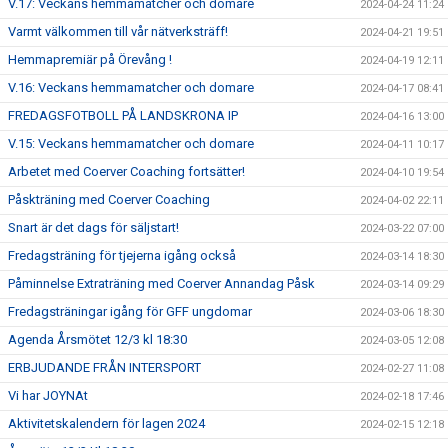
V.17: Veckans hemmamatcher och domare
2024-04-24 11:24
Varmt välkommen till vår nätverksträff!
2024-04-21 19:51
Hemmapremiär på Örevång !
2024-04-19 12:11
V.16: Veckans hemmamatcher och domare
2024-04-17 08:41
FREDAGSFOTBOLL PÅ LANDSKRONA IP
2024-04-16 13:00
V.15: Veckans hemmamatcher och domare
2024-04-11 10:17
Arbetet med Coerver Coaching fortsätter!
2024-04-10 19:54
Påskträning med Coerver Coaching
2024-04-02 22:11
Snart är det dags för säljstart!
2024-03-22 07:00
Fredagsträning för tjejerna igång också
2024-03-14 18:30
Påminnelse Extraträning med Coerver Annandag Påsk
2024-03-14 09:29
Fredagsträningar igång för GFF ungdomar
2024-03-06 18:30
Agenda Årsmötet 12/3 kl 18:30
2024-03-05 12:08
ERBJUDANDE FRÅN INTERSPORT
2024-02-27 11:08
Vi har JOYNAt
2024-02-18 17:46
Aktivitetskalendern för lagen 2024
2024-02-15 12:18