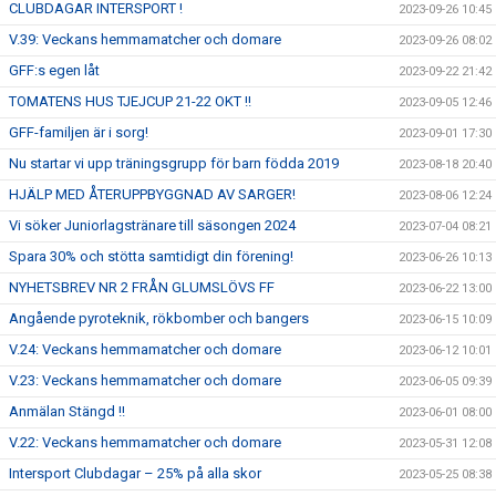
CLUBDAGAR INTERSPORT !
2023-09-26 10:45
V.39: Veckans hemmamatcher och domare
2023-09-26 08:02
GFF:s egen låt
2023-09-22 21:42
TOMATENS HUS TJEJCUP 21-22 OKT !!
2023-09-05 12:46
GFF-familjen är i sorg!
2023-09-01 17:30
Nu startar vi upp träningsgrupp för barn födda 2019
2023-08-18 20:40
HJÄLP MED ÅTERUPPBYGGNAD AV SARGER!
2023-08-06 12:24
Vi söker Juniorlagstränare till säsongen 2024
2023-07-04 08:21
Spara 30% och stötta samtidigt din förening!
2023-06-26 10:13
NYHETSBREV NR 2 FRÅN GLUMSLÖVS FF
2023-06-22 13:00
Angående pyroteknik, rökbomber och bangers
2023-06-15 10:09
V.24: Veckans hemmamatcher och domare
2023-06-12 10:01
V.23: Veckans hemmamatcher och domare
2023-06-05 09:39
Anmälan Stängd !!
2023-06-01 08:00
V.22: Veckans hemmamatcher och domare
2023-05-31 12:08
Intersport Clubdagar – 25% på alla skor
2023-05-25 08:38