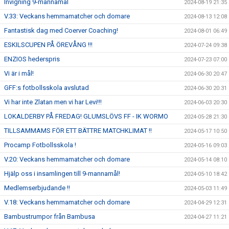
Invigning 9-mannamål
2024-08-19 21:35
V.33: Veckans hemmamatcher och domare
2024-08-13 12:08
Fantastisk dag med Coerver Coaching!
2024-08-01 06:49
ESKILSCUPEN PÅ ÖREVÅNG !!!
2024-07-24 09:38
ENZIOS hederspris
2024-07-23 07:00
Vi är i mål!
2024-06-30 20:47
GFF:s fotbollsskola avslutad
2024-06-30 20:31
Vi har inte Zlatan men vi har Levi!!!
2024-06-03 20:30
LOKALDERBY PÅ FREDAG! GLUMSLÖVS FF - IK WORMO
2024-05-28 21:30
TILLSAMMAMS FÖR ETT BÄTTRE MATCHKLIMAT !!
2024-05-17 10:50
Procamp Fotbollsskola !
2024-05-16 09:03
V.20: Veckans hemmamatcher och domare
2024-05-14 08:10
Hjälp oss i insamlingen till 9-mannamål!
2024-05-10 18:42
Medlemserbjudande !!
2024-05-03 11:49
V.18: Veckans hemmamatcher och domare
2024-04-29 12:31
Bambustrumpor från Bambusa
2024-04-27 11:21