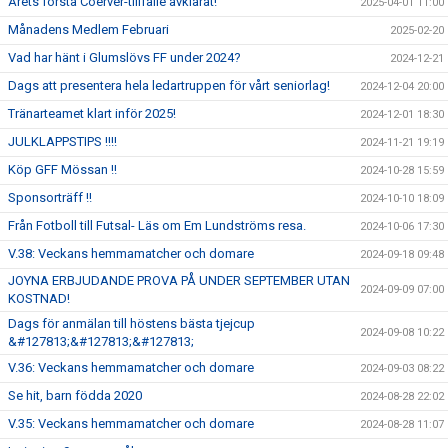
Årets första Coerver-tillfälle avklarat!
2025-04-01 11:00
Månadens Medlem Februari
2025-02-20
Vad har hänt i Glumslövs FF under 2024?
2024-12-21
Dags att presentera hela ledartruppen för vårt seniorlag!
2024-12-04 20:00
Tränarteamet klart inför 2025!
2024-12-01 18:30
JULKLAPPSTIPS !!!!
2024-11-21 19:19
Köp GFF Mössan !!
2024-10-28 15:59
Sponsorträff !!
2024-10-10 18:09
Från Fotboll till Futsal- Läs om Em Lundströms resa.
2024-10-06 17:30
V.38: Veckans hemmamatcher och domare
2024-09-18 09:48
JOYNA ERBJUDANDE PROVA PÅ UNDER SEPTEMBER UTAN
2024-09-09 07:00
KOSTNAD!
Dags för anmälan till höstens bästa tjejcup
2024-09-08 10:22
&#127813;&#127813;&#127813;
V.36: Veckans hemmamatcher och domare
2024-09-03 08:22
Se hit, barn födda 2020
2024-08-28 22:02
V.35: Veckans hemmamatcher och domare
2024-08-28 11:07