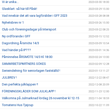
Vi är unika...
2023-03-30 18:00
Glasklart- så här till Påsk!
2023-03-29 15:00
Vad innebär det att vara lagförälder i GFF 2023
2023-03-28 08:08
Nyhetsbrev nr 1
2023-03-26 15:00
Club och föreningsdagar på Intersport
2023-03-22 08:25
Ny ordförande i GFF
2023-03-15 12:52
Dagordning Årsmöte 14/3
2023-03-09 10:54
Vad händer på IP???
2023-03-01 14:36
Påminnelse ÅRSMÖTE 14/3 Kl 18:00
2023-02-24 13:00
SAMARBETSPARTNERS SÖKES
2023-02-09 12:28
Serieindelning för seniorlagen fastställd !
2023-01-13 11:27
JULBREV !
2022-12-22 08:47
Den perfekta julklappen !!
2022-12-08 20:09
FÖRENINGSKLÄDER SOM JULKLAPP !
2022-11-23 12:00
Välkomna på Julmarknad lördag 26 november kl 12-15
2022-11-04 18:59
Tomatens Hus Tjejcup
2022-10-22 11:09