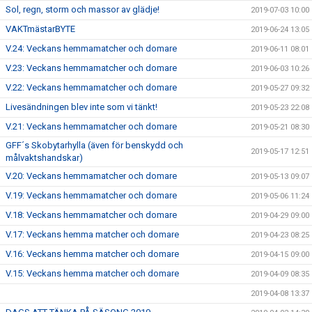
Sol, regn, storm och massor av glädje!
2019-07-03 10:00
VAKTmästarBYTE
2019-06-24 13:05
V.24: Veckans hemmamatcher och domare
2019-06-11 08:01
V.23: Veckans hemmamatcher och domare
2019-06-03 10:26
V.22: Veckans hemmamatcher och domare
2019-05-27 09:32
Livesändningen blev inte som vi tänkt!
2019-05-23 22:08
V.21: Veckans hemmamatcher och domare
2019-05-21 08:30
GFF´s Skobytarhylla (även för benskydd och
2019-05-17 12:51
målvaktshandskar)
V.20: Veckans hemmamatcher och domare
2019-05-13 09:07
V.19: Veckans hemmamatcher och domare
2019-05-06 11:24
V.18: Veckans hemmamatcher och domare
2019-04-29 09:00
V.17: Veckans hemma matcher och domare
2019-04-23 08:25
V.16: Veckans hemma matcher och domare
2019-04-15 09:00
V.15: Veckans hemma matcher och domare
2019-04-09 08:35
2019-04-08 13:37