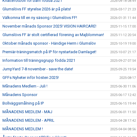
Knattefotboll för barn födda 2021
2026-04-18 08:49
Glumslövs FF styrelse 2026 är på plats!
2026-03-17 21:23
Välkomna till en ny säsong i Glumslövs FF!
2026-01-31 11:44
November månads Sponsor 2025! VISION HAIRCARE!
2025-11-15 17:00
Glumslövs FF är stolt certifierad förening av Majblomman!
2025-11-12 20:54
Oktober månads sponsor - Händige Herrn i Glumslöv
2025-10-19 19:00
Premiär-träningsmatch på IP för nystartade Damlaget!
2025-10-07 21:17
Information till träningsgrupp födda 2021
2025-09-27 07:54
JumpYard 7-8 november - save the date!
2025-09-25 19:54
GFFs Nyheter inför hösten 2025!
2025-08-17
Månadens Medlem - Juli !
2025-06-30 11:06
Månadens Sponsor
2025-06-17 12:42
Bollväggsmålning på IP
2025-06-15 19:44
MÅNADENS MEDLEM - MAJ
2025-06-01 11:50
MÅNADENS MEDLEM - APRIL
2025-04-28 17:42
MÅNADENS MEDLEM !
2025-04-04 08:56