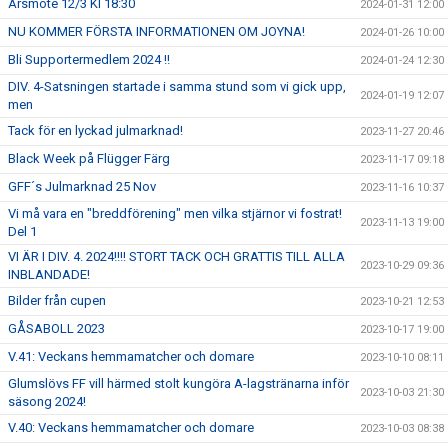
Årsmöte 12/3 Kl 18:30
2024-01-31 12:00
NU KOMMER FÖRSTA INFORMATIONEN OM JOYNA!
2024-01-26 10:00
Bli Supportermedlem 2024 !!
2024-01-24 12:30
DIV. 4-Satsningen startade i samma stund som vi gick upp,
2024-01-19 12:07
men
Tack för en lyckad julmarknad!
2023-11-27 20:46
Black Week på Flügger Färg
2023-11-17 09:18
GFF´s Julmarknad 25 Nov
2023-11-16 10:37
Vi må vara en "breddförening" men vilka stjärnor vi fostrat!
2023-11-13 19:00
Del 1
VI ÄR I DIV. 4. 2024!!!! STORT TACK OCH GRATTIS TILL ALLA
2023-10-29 09:36
INBLANDADE!
Bilder från cupen
2023-10-21 12:53
GÅSABOLL 2023
2023-10-17 19:00
V.41: Veckans hemmamatcher och domare
2023-10-10 08:11
Glumslövs FF vill härmed stolt kungöra A-lagstränarna inför
2023-10-03 21:30
säsong 2024!
V.40: Veckans hemmamatcher och domare
2023-10-03 08:38