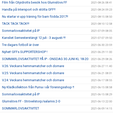
Film från Cityidrotts besök hos Glumslövs FF
2021-08-26 08:41
Handla på Intersport och stötta GFF!!
2021-08-24 09:23
Nu startar vi upp träning för barn födda 2017!!
2021-08-15 08:50
TACK TACK TACK!!!
2021-08-10 12:58
Sommarlovsaktivitet på IP
2021-07-09 08:05
Kansliet Semesterstängt 12 juli - 3 augusti !!!
2021-07-07 09:50
Tre dagars fotboll är över
2021-06-30 23:59
Nyhet! GFFs SUPPORTERSHOP !
2021-06-29 11:00
SOMMARLOVSAKTIVITET PÅ IP - ONSDAG 30 JUNI KL 18-20
2021-06-29 08:26
V.26: Veckans hemmamatcher och domare
2021-06-27 11:40
V.25: Veckans hemmamatcher och domare
2021-06-21 08:01
V.24: Veckans hemmamatcher och domare
2021-06-17 08:55
Ny Klädkollektion från Puma i vår föreningsshop !!
2021-06-15 08:58
Sommarlovsaktivitet på IP
2021-06-15 08:29
Glumslövs FF - Strövelstorp/salamis 2-0
2021-06-13 22:00
SOMMARLOVSAKTIVITET
2021-06-09 14:15