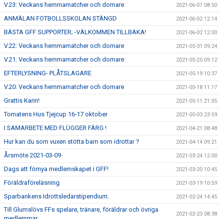
V.23: Veckans hemmamatcher och domare
2021-06-07 08:50
ANMÄLAN FOTBOLLSSKOLAN STÄNGD
2021-06-02 12:14
BÄSTA GFF SUPPORTER; -VÄLKOMMEN TILLBAKA!
2021-06-02 12:00
V.22: Veckans hemmamatcher och domare
2021-05-31 09:24
V.21: Veckans hemmamatcher och domare
2021-05-25 09:12
EFTERLYSNING- PLÅTSLAGARE
2021-05-19 10:37
V.20: Veckans hemmamatcher och domare
2021-05-18 11:17
Grattis Karin!
2021-05-11 21:05
Tomatens Hus Tjejcup 16-17 oktober
2021-05-03 23:59
I SAMARBETE MED FLÜGGER FÄRG !
2021-04-21 08:48
Hur kan du som vuxen stötta barn som idrottar ?
2021-04-14 09:21
Årsmöte 2021-03-09
2021-03-24 12:00
Dags att förnya medlemskapet i GFF!
2021-03-20 10:45
Föräldraföreläsning
2021-03-19 10:59
Sparbankens Idrottsledarstipendium.
2021-02-24 14:45
Till Glumslövs FFs spelare, tränare, föräldrar och övriga
2021-02-23 08:38
medlemmar.