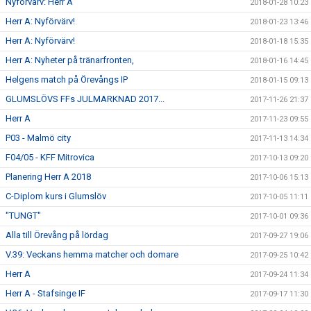
Nyförvärv: Herr A
2018-01-28 10:23
Herr A: Nyförvärv!
2018-01-23 13:46
Herr A: Nyförvärv!
2018-01-18 15:35
Herr A: Nyheter på tränarfronten,
2018-01-16 14:45
Helgens match på Örevångs IP
2018-01-15 09:13
GLUMSLÖVS FFs JULMARKNAD 2017...
2017-11-26 21:37
Herr A
2017-11-23 09:55
P03 - Malmö city
2017-11-13 14:34
F04/05 - KFF Mitrovica
2017-10-13 09:20
Planering Herr A 2018
2017-10-06 15:13
C-Diplom kurs i Glumslöv
2017-10-05 11:11
"TUNGT"
2017-10-01 09:36
Alla till Örevång på lördag
2017-09-27 19:06
V.39: Veckans hemma matcher och domare
2017-09-25 10:42
Herr A
2017-09-24 11:34
Herr A - Stafsinge IF
2017-09-17 11:30