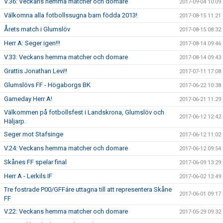
V.36: Veckans hemma matcher och domare
2017-09-04 10:09
Välkomna alla fotbollssugna barn födda 2013!
2017-08-15 11:21
Årets match i Glumslöv
2017-08-15 08:32
Herr A: Seger igen!!!
2017-08-14 09:46
V.33: Veckans hemma matcher och domare
2017-08-14 09:43
Grattis Jonathan Levi!!
2017-07-11 17:08
Glumslövs FF - Högaborgs BK
2017-06-22 10:38
Gameday Herr A!
2017-06-21 11:29
Välkommen på fotbollsfest i Landskrona, Glumslöv och
2017-06-12 12:42
Häljarp.
Seger mot Stafsinge
2017-06-12 11:02
V.24: Veckans hemma matcher och domare
2017-06-12 09:54
Skånes FF spelar final
2017-06-09 13:29
Herr A - Lerkils IF
2017-06-02 13:49
Tre fostrade P00/GFFáre uttagna till att representera Skåne
2017-06-01 09:17
FF
V.22: Veckans hemma matcher och domare
2017-05-29 09:32