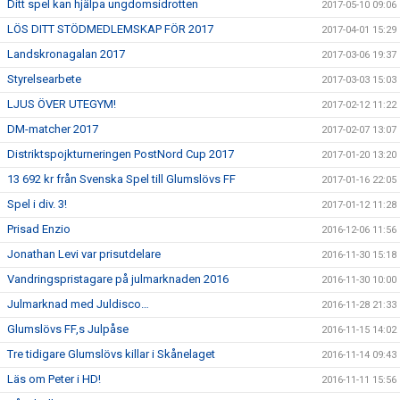
Ditt spel kan hjälpa ungdomsidrotten
2017-05-10 09:06
LÖS DITT STÖDMEDLEMSKAP FÖR 2017
2017-04-01 15:29
Landskronagalan 2017
2017-03-06 19:37
Styrelsearbete
2017-03-03 15:03
LJUS ÖVER UTEGYM!
2017-02-12 11:22
DM-matcher 2017
2017-02-07 13:07
Distriktspojkturneringen PostNord Cup 2017
2017-01-20 13:20
13 692 kr från Svenska Spel till Glumslövs FF
2017-01-16 22:05
Spel i div. 3!
2017-01-12 11:28
Prisad Enzio
2016-12-06 11:56
Jonathan Levi var prisutdelare
2016-11-30 15:18
Vandringspristagare på julmarknaden 2016
2016-11-30 10:00
Julmarknad med Juldisco…
2016-11-28 21:33
Glumslövs FF,s Julpåse
2016-11-15 14:02
Tre tidigare Glumslövs killar i Skånelaget
2016-11-14 09:43
Läs om Peter i HD!
2016-11-11 15:56