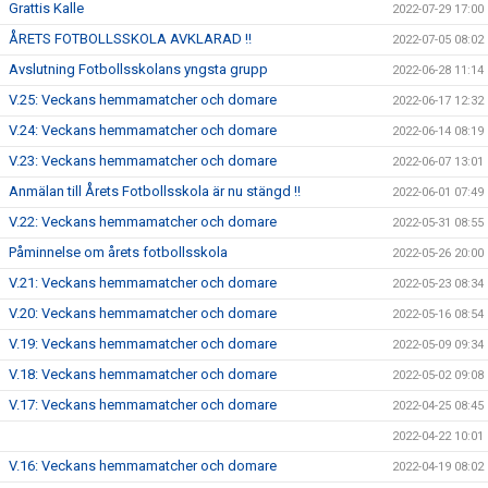
Grattis Kalle
2022-07-29 17:00
ÅRETS FOTBOLLSSKOLA AVKLARAD !!
2022-07-05 08:02
Avslutning Fotbollsskolans yngsta grupp
2022-06-28 11:14
V.25: Veckans hemmamatcher och domare
2022-06-17 12:32
V.24: Veckans hemmamatcher och domare
2022-06-14 08:19
V.23: Veckans hemmamatcher och domare
2022-06-07 13:01
Anmälan till Årets Fotbollsskola är nu stängd !!
2022-06-01 07:49
V.22: Veckans hemmamatcher och domare
2022-05-31 08:55
Påminnelse om årets fotbollsskola
2022-05-26 20:00
V.21: Veckans hemmamatcher och domare
2022-05-23 08:34
V.20: Veckans hemmamatcher och domare
2022-05-16 08:54
V.19: Veckans hemmamatcher och domare
2022-05-09 09:34
V.18: Veckans hemmamatcher och domare
2022-05-02 09:08
V.17: Veckans hemmamatcher och domare
2022-04-25 08:45
2022-04-22 10:01
V.16: Veckans hemmamatcher och domare
2022-04-19 08:02