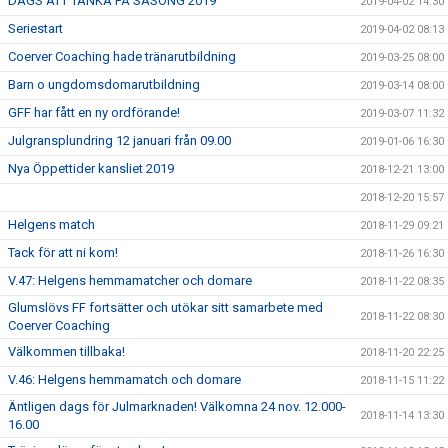
DAGS ATT TÄNKA PÅ SÄSONG 2019
2019-04-02 14:30
Seriestart
2019-04-02 08:13
Coerver Coaching hade tränarutbildning
2019-03-25 08:00
Barn o ungdomsdomarutbildning
2019-03-14 08:00
GFF har fått en ny ordförande!
2019-03-07 11:32
Julgransplundring 12 januari från 09.00
2019-01-06 16:30
Nya Öppettider kansliet 2019
2018-12-21 13:00
2018-12-20 15:57
Helgens match
2018-11-29 09:21
Tack för att ni kom!
2018-11-26 16:30
V.47: Helgens hemmamatcher och domare
2018-11-22 08:35
Glumslövs FF fortsätter och utökar sitt samarbete med
2018-11-22 08:30
Coerver Coaching
Välkommen tillbaka!
2018-11-20 22:25
V.46: Helgens hemmamatch och domare
2018-11-15 11:22
Äntligen dags för Julmarknaden! Välkomna 24 nov. 12.000-
2018-11-14 13:30
16.00