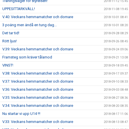
Träningsläger för styrelsen!
2018-11-12 15:45
UPPESITTARKVÄLL!
2018-11-08 19:45
V.40: Veckans hemmamatcher och domare
2018-10-01 08:41
3 poäng men ändå en tung dag...
2018-10-01 08:20
Det tar tid!
2018-09-28 08:29
Rött ljus!
2018-09-26 08:45
V.39: Veckans hemmamatcher och domare
2018-09-24 09:06
Framsteg som kräver tålamod
2018-09-21 13:08
VINST!
2018-09-18 09:45
V.38: Veckans hemmamatcher och domare
2018-09-17 09:37
V.37: Veckans hemmamatcher och domare
2018-09-10 08:33
V.36: Veckans hemmamatcher och domare
2018-09-03 08:48
V.35: Veckans hemmamatcher och domare
2018-08-27 08:36
V.34: Veckans hemmamatcher och domare
2018-08-20 08:35
Nu startar vi upp U14 !!!
2018-08-17 11:06
V.33: Veckans hemmamatcher och domare
2018-08-13 08:47