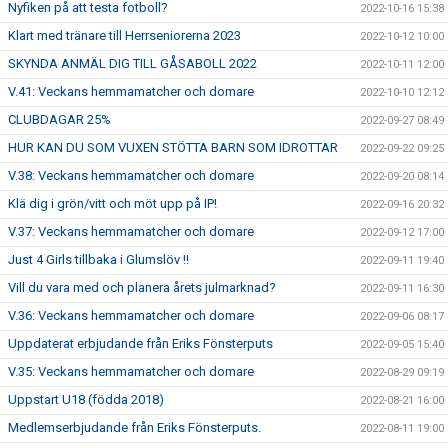
Nyfiken på att testa fotboll?
2022-10-16 15:38
Klart med tränare till Herrseniorerna 2023
2022-10-12 10:00
SKYNDA ANMÄL DIG TILL GÅSABOLL 2022
2022-10-11 12:00
V.41: Veckans hemmamatcher och domare
2022-10-10 12:12
CLUBDAGAR 25%
2022-09-27 08:49
HUR KAN DU SOM VUXEN STÖTTA BARN SOM IDROTTAR
2022-09-22 09:25
V.38: Veckans hemmamatcher och domare
2022-09-20 08:14
Klä dig i grön/vitt och möt upp på IP!
2022-09-16 20:32
V.37: Veckans hemmamatcher och domare
2022-09-12 17:00
Just 4 Girls tillbaka i Glumslöv !!
2022-09-11 19:40
Vill du vara med och planera årets julmarknad?
2022-09-11 16:30
V.36: Veckans hemmamatcher och domare
2022-09-06 08:17
Uppdaterat erbjudande från Eriks Fönsterputs
2022-09-05 15:40
V.35: Veckans hemmamatcher och domare
2022-08-29 09:19
Uppstart U18 (födda 2018)
2022-08-21 16:00
Medlemserbjudande från Eriks Fönsterputs.
2022-08-11 19:00