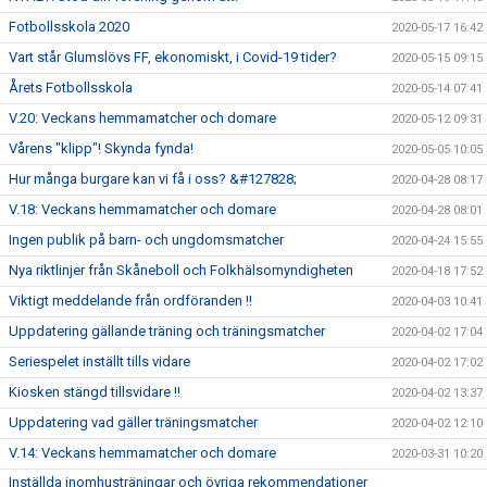
Fotbollsskola 2020
2020-05-17 16:42
Vart står Glumslövs FF, ekonomiskt, i Covid-19 tider?
2020-05-15 09:15
Årets Fotbollsskola
2020-05-14 07:41
V.20: Veckans hemmamatcher och domare
2020-05-12 09:31
Vårens "klipp"! Skynda fynda!
2020-05-05 10:05
Hur många burgare kan vi få i oss? &#127828;
2020-04-28 08:17
V.18: Veckans hemmamatcher och domare
2020-04-28 08:01
Ingen publik på barn- och ungdomsmatcher
2020-04-24 15:55
Nya riktlinjer från Skåneboll och Folkhälsomyndigheten
2020-04-18 17:52
Viktigt meddelande från ordföranden !!
2020-04-03 10:41
Uppdatering gällande träning och träningsmatcher
2020-04-02 17:04
Seriespelet inställt tills vidare
2020-04-02 17:02
Kiosken stängd tillsvidare !!
2020-04-02 13:37
Uppdatering vad gäller träningsmatcher
2020-04-02 12:10
V.14: Veckans hemmamatcher och domare
2020-03-31 10:20
Inställda inomhusträningar och övriga rekommendationer