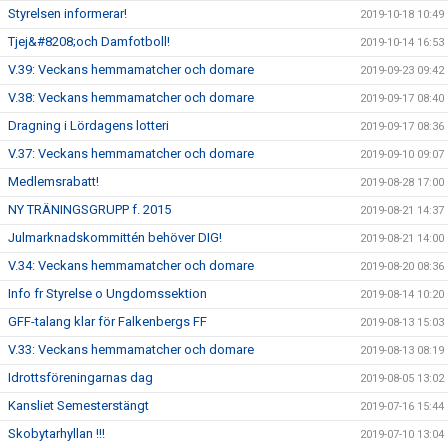
Styrelsen informerar!
2019-10-18 10:49
Tjej&#8208;och Damfotboll!
2019-10-14 16:53
V.39: Veckans hemmamatcher och domare
2019-09-23 09:42
V.38: Veckans hemmamatcher och domare
2019-09-17 08:40
Dragning i Lördagens lotteri
2019-09-17 08:36
V.37: Veckans hemmamatcher och domare
2019-09-10 09:07
Medlemsrabatt!
2019-08-28 17:00
NY TRÄNINGSGRUPP f. 2015
2019-08-21 14:37
Julmarknadskommittén behöver DIG!
2019-08-21 14:00
V.34: Veckans hemmamatcher och domare
2019-08-20 08:36
Info fr Styrelse o Ungdomssektion
2019-08-14 10:20
GFF-talang klar för Falkenbergs FF
2019-08-13 15:03
V.33: Veckans hemmamatcher och domare
2019-08-13 08:19
Idrottsföreningarnas dag
2019-08-05 13:02
Kansliet Semesterstängt
2019-07-16 15:44
Skobytarhyllan !!!
2019-07-10 13:04