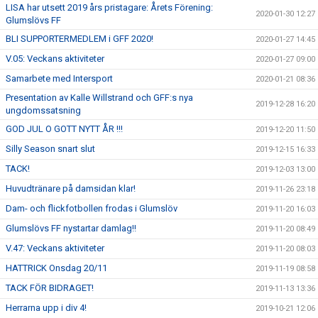
LISA har utsett 2019 års pristagare: Årets Förening:
2020-01-30 12:27
Glumslövs FF
BLI SUPPORTERMEDLEM i GFF 2020!
2020-01-27 14:45
V.05: Veckans aktiviteter
2020-01-27 09:00
Samarbete med Intersport
2020-01-21 08:36
Presentation av Kalle Willstrand och GFF:s nya
2019-12-28 16:20
ungdomssatsning
GOD JUL O GOTT NYTT ÅR !!!
2019-12-20 11:50
Silly Season snart slut
2019-12-15 16:33
TACK!
2019-12-03 13:00
Huvudtränare på damsidan klar!
2019-11-26 23:18
Dam- och flickfotbollen frodas i Glumslöv
2019-11-20 16:03
Glumslövs FF nystartar damlag!!
2019-11-20 08:49
V.47: Veckans aktiviteter
2019-11-20 08:03
HATTRICK Onsdag 20/11
2019-11-19 08:58
TACK FÖR BIDRAGET!
2019-11-13 13:36
Herrarna upp i div 4!
2019-10-21 12:06