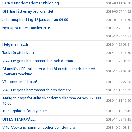
Barn o ungdomsdomarutbildning
2019-03-14 08:00
GFF har fått en ny ordförande!
2019-03-07 11:32
Julgransplundring 12 januari från 09.00
2019-01-06 16:30
Nya Öppettider kansliet 2019
2018-12-21 13:00
2018-12-20 15:57
Helgens match
2018-11-29 09:21
Tack för att ni kom!
2018-11-26 16:30
V.47: Helgens hemmamatcher och domare
2018-11-22 08:35
Glumslövs FF fortsätter och utökar sitt samarbete med
2018-11-22 08:30
Coerver Coaching
Välkommen tillbaka!
2018-11-20 22:25
V.46: Helgens hemmamatch och domare
2018-11-15 11:22
Äntligen dags för Julmarknaden! Välkomna 24 nov. 12.000-
2018-11-14 13:30
16.00
Träningsläger för styrelsen!
2018-11-12 15:45
UPPESITTARKVÄLL!
2018-11-08 19:45
V.40: Veckans hemmamatcher och domare
2018-10-01 08:41