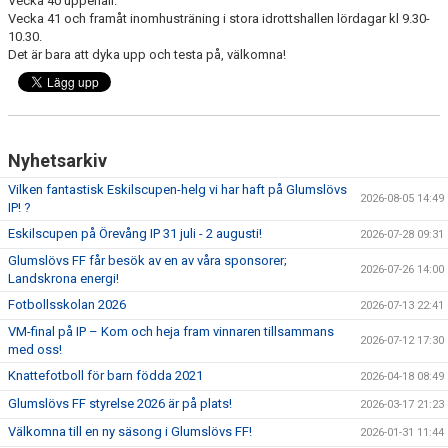
Vecka 40 uppehåll.
Vecka 41 och framåt inomhusträning i stora idrottshallen lördagar kl 9.30-
10.30.
BLI MEDLEM
Det är bara att dyka upp och testa på, välkomna!
KLÄDKOLLEKTION
FOTBOLLSSKOLAN 2026
Nyhetsarkiv
Vilken fantastisk Eskilscupen-helg vi har haft på Glumslövs
2026-08-05 14:49
IP! ?
Eskilscupen på Örevång IP 31 juli - 2 augusti!
2026-07-28 09:31
Glumslövs FF får besök av en av våra sponsorer;
2026-07-26 14:00
Landskrona energi!
Fotbollsskolan 2026
2026-07-13 22:41
VM-final på IP – Kom och heja fram vinnaren tillsammans
2026-07-12 17:30
med oss!
Knattefotboll för barn födda 2021
2026-04-18 08:49
Glumslövs FF styrelse 2026 är på plats!
2026-03-17 21:23
Välkomna till en ny säsong i Glumslövs FF!
2026-01-31 11:44