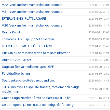
V.22: Veckans hemmamatcher och domare
2021-05-31 09:24
V.21: Veckans hemmamatcher och domare
2021-05-25 09:12
EFTERLYSNING- PLÅTSLAGARE
2021-05-19 10:37
V.20: Veckans hemmamatcher och domare
2021-05-18 11:17
Grattis Karin!
2021-05-11 21:05
Tomatens Hus Tjejcup 16-17 oktober
2021-05-03 23:59
I SAMARBETE MED FLÜGGER FÄRG !
2021-04-21 08:48
Hur kan du som vuxen stötta barn som idrottar ?
2021-04-14 09:21
Årsmöte 2021-03-09
2021-03-24 12:00
Dags att förnya medlemskapet i GFF!
2021-03-20 10:45
Föräldraföreläsning
2021-03-19 10:59
Sparbankens Idrottsledarstipendium.
2021-02-24 14:45
Till Glumslövs FFs spelare, tränare, föräldrar och övriga
2021-02-23 08:38
medlemmar.
Grattis Hugo Nordén ! Årets Spelare Pojkar 15 år !
2020-12-16 08:11
Ge bort sport i jul och stötta samtidigt vår förening!
2020-12-01 10:15