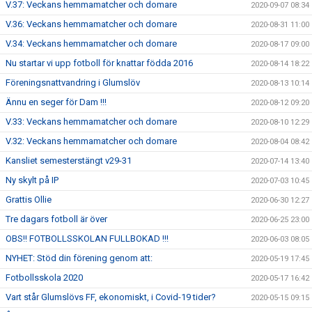
V.37: Veckans hemmamatcher och domare
2020-09-07 08:34
V.36: Veckans hemmamatcher och domare
2020-08-31 11:00
V.34: Veckans hemmamatcher och domare
2020-08-17 09:00
Nu startar vi upp fotboll för knattar födda 2016
2020-08-14 18:22
Föreningsnattvandring i Glumslöv
2020-08-13 10:14
Ännu en seger för Dam !!!
2020-08-12 09:20
V.33: Veckans hemmamatcher och domare
2020-08-10 12:29
V.32: Veckans hemmamatcher och domare
2020-08-04 08:42
Kansliet semesterstängt v29-31
2020-07-14 13:40
Ny skylt på IP
2020-07-03 10:45
Grattis Ollie
2020-06-30 12:27
Tre dagars fotboll är över
2020-06-25 23:00
OBS!! FOTBOLLSSKOLAN FULLBOKAD !!!
2020-06-03 08:05
NYHET: Stöd din förening genom att:
2020-05-19 17:45
Fotbollsskola 2020
2020-05-17 16:42
Vart står Glumslövs FF, ekonomiskt, i Covid-19 tider?
2020-05-15 09:15