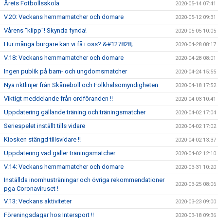
Årets Fotbollsskola
2020-05-14 07:41
V.20: Veckans hemmamatcher och domare
2020-05-12 09:31
Vårens "klipp"! Skynda fynda!
2020-05-05 10:05
Hur många burgare kan vi få i oss? &#127828;
2020-04-28 08:17
V.18: Veckans hemmamatcher och domare
2020-04-28 08:01
Ingen publik på barn- och ungdomsmatcher
2020-04-24 15:55
Nya riktlinjer från Skåneboll och Folkhälsomyndigheten
2020-04-18 17:52
Viktigt meddelande från ordföranden !!
2020-04-03 10:41
Uppdatering gällande träning och träningsmatcher
2020-04-02 17:04
Seriespelet inställt tills vidare
2020-04-02 17:02
Kiosken stängd tillsvidare !!
2020-04-02 13:37
Uppdatering vad gäller träningsmatcher
2020-04-02 12:10
V.14: Veckans hemmamatcher och domare
2020-03-31 10:20
Inställda inomhusträningar och övriga rekommendationer
2020-03-25 08:06
pga Coronaviruset !
V.13: Veckans aktiviteter
2020-03-23 09:00
Föreningsdagar hos Intersport !!
2020-03-18 09:36