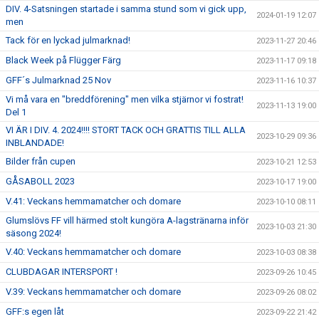
DIV. 4-Satsningen startade i samma stund som vi gick upp,
2024-01-19 12:07
men
Tack för en lyckad julmarknad!
2023-11-27 20:46
Black Week på Flügger Färg
2023-11-17 09:18
GFF´s Julmarknad 25 Nov
2023-11-16 10:37
Vi må vara en "breddförening" men vilka stjärnor vi fostrat!
2023-11-13 19:00
Del 1
VI ÄR I DIV. 4. 2024!!!! STORT TACK OCH GRATTIS TILL ALLA
2023-10-29 09:36
INBLANDADE!
Bilder från cupen
2023-10-21 12:53
GÅSABOLL 2023
2023-10-17 19:00
V.41: Veckans hemmamatcher och domare
2023-10-10 08:11
Glumslövs FF vill härmed stolt kungöra A-lagstränarna inför
2023-10-03 21:30
säsong 2024!
V.40: Veckans hemmamatcher och domare
2023-10-03 08:38
CLUBDAGAR INTERSPORT !
2023-09-26 10:45
V.39: Veckans hemmamatcher och domare
2023-09-26 08:02
GFF:s egen låt
2023-09-22 21:42