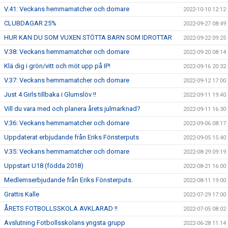
V.41: Veckans hemmamatcher och domare
2022-10-10 12:12
CLUBDAGAR 25%
2022-09-27 08:49
HUR KAN DU SOM VUXEN STÖTTA BARN SOM IDROTTAR
2022-09-22 09:25
V.38: Veckans hemmamatcher och domare
2022-09-20 08:14
Klä dig i grön/vitt och möt upp på IP!
2022-09-16 20:32
V.37: Veckans hemmamatcher och domare
2022-09-12 17:00
Just 4 Girls tillbaka i Glumslöv !!
2022-09-11 19:40
Vill du vara med och planera årets julmarknad?
2022-09-11 16:30
V.36: Veckans hemmamatcher och domare
2022-09-06 08:17
Uppdaterat erbjudande från Eriks Fönsterputs
2022-09-05 15:40
V.35: Veckans hemmamatcher och domare
2022-08-29 09:19
Uppstart U18 (födda 2018)
2022-08-21 16:00
Medlemserbjudande från Eriks Fönsterputs.
2022-08-11 19:00
Grattis Kalle
2022-07-29 17:00
ÅRETS FOTBOLLSSKOLA AVKLARAD !!
2022-07-05 08:02
Avslutning Fotbollsskolans yngsta grupp
2022-06-28 11:14