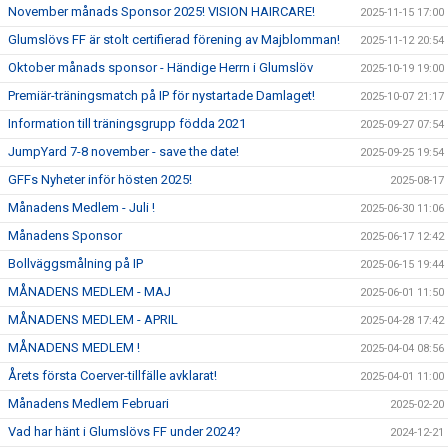
November månads Sponsor 2025! VISION HAIRCARE!
2025-11-15 17:00
Glumslövs FF är stolt certifierad förening av Majblomman!
2025-11-12 20:54
Oktober månads sponsor - Händige Herrn i Glumslöv
2025-10-19 19:00
Premiär-träningsmatch på IP för nystartade Damlaget!
2025-10-07 21:17
Information till träningsgrupp födda 2021
2025-09-27 07:54
JumpYard 7-8 november - save the date!
2025-09-25 19:54
GFFs Nyheter inför hösten 2025!
2025-08-17
Månadens Medlem - Juli !
2025-06-30 11:06
Månadens Sponsor
2025-06-17 12:42
Bollväggsmålning på IP
2025-06-15 19:44
MÅNADENS MEDLEM - MAJ
2025-06-01 11:50
MÅNADENS MEDLEM - APRIL
2025-04-28 17:42
MÅNADENS MEDLEM !
2025-04-04 08:56
Årets första Coerver-tillfälle avklarat!
2025-04-01 11:00
Månadens Medlem Februari
2025-02-20
Vad har hänt i Glumslövs FF under 2024?
2024-12-21