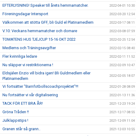
EFTERLYSNING! Speaker till årets hemmamatcher.
2022-04-01 10:30
Föreningsdagar Intersport
2022-03-20 12:54
Välkommen att stötta GFF, bli Guld el Platinamedlem
2022-03-17 08:11
V.10: Veckans hemmamatcher och domare
2022-03-08 07:59
TOMATENS HUS TJEJCUP 15-16 OKT 2022
2022-02-25 12:54
Medlems och Träningsavgifter
2022-02-15 08:40
Fler kvinnliga ledare
2022-02-11 11:52
Nu släpper vi restriktionerna !
2022-02-09 10:47
Eldsjälen Enzio vill bidra igen! Bli Guldmedlem eller
2022-02-05 18:07
Platinamedlem
Vi fortsätter "Barnfotbollscoachprojektet"!!!
2022-01-28 08:09
Nu fortsätter vi vår digitalisering
2022-01-13 11:36
TACK FÖR ETT BRA ÅR!
2021-12-23 19:24
Gröna Tråden !!
2021-12-17 08:55
Julklappstips !
2021-12-09 11:04
Granen står så grann..
2021-12-03 10:55