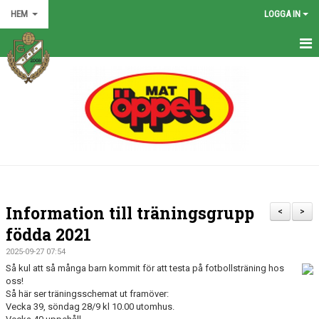
HEM
LOGGA IN
HEM
NYHETER
GRÖNA TRÅDEN
FÖRENINGEN
KONTAKT
Information till träningsgrupp
<
>
KALENDER
födda 2021
2025-09-27 07:54
BILDGALLERI
Så kul att så många barn kommit för att testa på fotbollsträning hos
oss!
MATCHER
Så här ser träningsschemat ut framöver:
Vecka 39, söndag 28/9 kl 10.00 utomhus.
VÅRA LAG