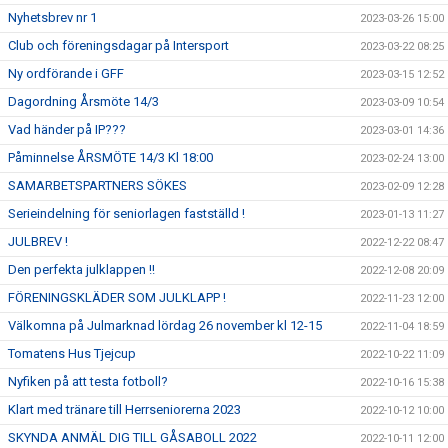
Nyhetsbrev nr 1
2023-03-26 15:00
Club och föreningsdagar på Intersport
2023-03-22 08:25
Ny ordförande i GFF
2023-03-15 12:52
Dagordning Årsmöte 14/3
2023-03-09 10:54
Vad händer på IP???
2023-03-01 14:36
Påminnelse ÅRSMÖTE 14/3 Kl 18:00
2023-02-24 13:00
SAMARBETSPARTNERS SÖKES
2023-02-09 12:28
Serieindelning för seniorlagen fastställd !
2023-01-13 11:27
JULBREV !
2022-12-22 08:47
Den perfekta julklappen !!
2022-12-08 20:09
FÖRENINGSKLÄDER SOM JULKLAPP !
2022-11-23 12:00
Välkomna på Julmarknad lördag 26 november kl 12-15
2022-11-04 18:59
Tomatens Hus Tjejcup
2022-10-22 11:09
Nyfiken på att testa fotboll?
2022-10-16 15:38
Klart med tränare till Herrseniorerna 2023
2022-10-12 10:00
SKYNDA ANMÄL DIG TILL GÅSABOLL 2022
2022-10-11 12:00