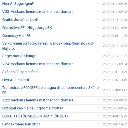
Herr A: Seger igen!!!
2017-08-14 09:46
V.33: Veckans hemma matcher och domare
2017-08-14 09:43
Grattis Jonathan Levi!!
2017-07-11 17:08
Glumslövs FF - Högaborgs BK
2017-06-22 10:38
Gameday Herr A!
2017-06-21 11:29
Välkommen på fotbollsfest i Landskrona, Glumslöv och
2017-06-12 12:42
Häljarp.
Seger mot Stafsinge
2017-06-12 11:02
V.24: Veckans hemma matcher och domare
2017-06-12 09:54
Skånes FF spelar final
2017-06-09 13:29
Herr A - Lerkils IF
2017-06-02 13:49
Tre fostrade P00/GFFáre uttagna till att representera Skåne
2017-06-01 09:17
FF
V.22: Veckans hemma matcher och domare
2017-05-29 09:32
Ditt spel kan hjälpa ungdomsidrotten
2017-05-10 09:06
LÖS DITT STÖDMEDLEMSKAP FÖR 2017
2017-04-01 15:29
Landskronagalan 2017
2017-03-06 19:37