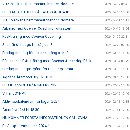
V.16: Veckans hemmamatcher och domare
2024-04-17 08:41
FREDAGSFOTBOLL PÅ LANDSKRONA IP
2024-04-16 13:00
V.15: Veckans hemmamatcher och domare
2024-04-11 10:17
Arbetet med Coerver Coaching fortsätter!
2024-04-10 19:54
Påskträning med Coerver Coaching
2024-04-02 22:11
Snart är det dags för säljstart!
2024-03-22 07:00
Fredagsträning för tjejerna igång också
2024-03-14 18:30
Påminnelse Extraträning med Coerver Annandag Påsk
2024-03-14 09:29
Fredagsträningar igång för GFF ungdomar
2024-03-06 18:30
Agenda Årsmötet 12/3 kl 18:30
2024-03-05 12:08
ERBJUDANDE FRÅN INTERSPORT
2024-02-27 11:08
Vi har JOYNAt
2024-02-18 17:46
Aktivitetskalendern för lagen 2024
2024-02-15 12:18
Årsmöte 12/3 Kl 18:30
2024-01-31 12:00
NU KOMMER FÖRSTA INFORMATIONEN OM JOYNA!
2024-01-26 10:00
Bli Supportermedlem 2024 !!
2024-01-24 12:30