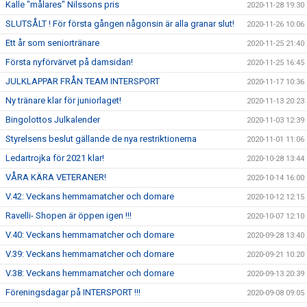
Kalle "målares" Nilssons pris
2020-11-28 19:30
SLUTSÅLT ! För första gången någonsin är alla granar slut!
2020-11-26 10:06
Ett år som seniortränare
2020-11-25 21:40
Första nyförvärvet på damsidan!
2020-11-25 16:45
JULKLAPPAR FRÅN TEAM INTERSPORT
2020-11-17 10:36
Ny tränare klar för juniorlaget!
2020-11-13 20:23
Bingolottos Julkalender
2020-11-03 12:39
Styrelsens beslut gällande de nya restriktionerna
2020-11-01 11:06
Ledartrojka för 2021 klar!
2020-10-28 13:44
VÅRA KÄRA VETERANER!
2020-10-14 16:00
V.42: Veckans hemmamatcher och domare
2020-10-12 12:15
Ravelli- Shopen är öppen igen !!!
2020-10-07 12:10
V.40: Veckans hemmamatcher och domare
2020-09-28 13:40
V.39: Veckans hemmamatcher och domare
2020-09-21 10:20
V.38: Veckans hemmamatcher och domare
2020-09-13 20:39
Föreningsdagar på INTERSPORT !!!
2020-09-08 09:05