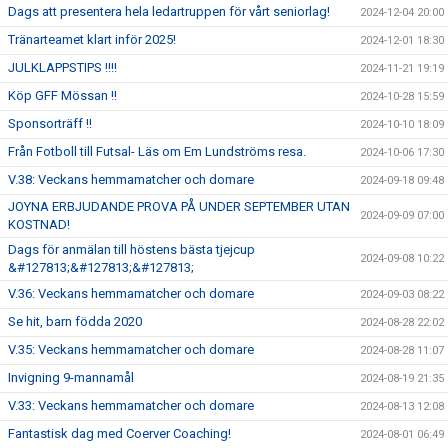
Dags att presentera hela ledartruppen för vårt seniorlag!
2024-12-04 20:00
Tränarteamet klart inför 2025!
2024-12-01 18:30
JULKLAPPSTIPS !!!!
2024-11-21 19:19
Köp GFF Mössan !!
2024-10-28 15:59
Sponsorträff !!
2024-10-10 18:09
Från Fotboll till Futsal- Läs om Em Lundströms resa.
2024-10-06 17:30
V.38: Veckans hemmamatcher och domare
2024-09-18 09:48
JOYNA ERBJUDANDE PROVA PÅ UNDER SEPTEMBER UTAN
2024-09-09 07:00
KOSTNAD!
Dags för anmälan till höstens bästa tjejcup
2024-09-08 10:22
&#127813;&#127813;&#127813;
V.36: Veckans hemmamatcher och domare
2024-09-03 08:22
Se hit, barn födda 2020
2024-08-28 22:02
V.35: Veckans hemmamatcher och domare
2024-08-28 11:07
Invigning 9-mannamål
2024-08-19 21:35
V.33: Veckans hemmamatcher och domare
2024-08-13 12:08
Fantastisk dag med Coerver Coaching!
2024-08-01 06:49