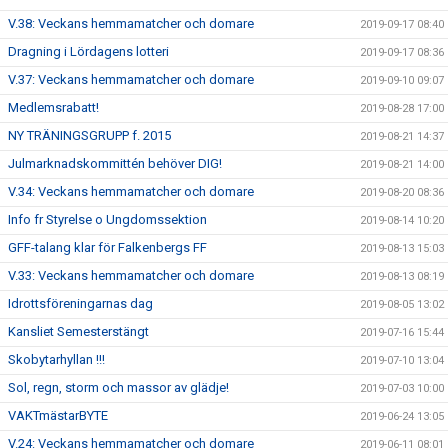
V.38: Veckans hemmamatcher och domare
2019-09-17 08:40
Dragning i Lördagens lotteri
2019-09-17 08:36
V.37: Veckans hemmamatcher och domare
2019-09-10 09:07
Medlemsrabatt!
2019-08-28 17:00
NY TRÄNINGSGRUPP f. 2015
2019-08-21 14:37
Julmarknadskommittén behöver DIG!
2019-08-21 14:00
V.34: Veckans hemmamatcher och domare
2019-08-20 08:36
Info fr Styrelse o Ungdomssektion
2019-08-14 10:20
GFF-talang klar för Falkenbergs FF
2019-08-13 15:03
V.33: Veckans hemmamatcher och domare
2019-08-13 08:19
Idrottsföreningarnas dag
2019-08-05 13:02
Kansliet Semesterstängt
2019-07-16 15:44
Skobytarhyllan !!!
2019-07-10 13:04
Sol, regn, storm och massor av glädje!
2019-07-03 10:00
VAKTmästarBYTE
2019-06-24 13:05
V.24: Veckans hemmamatcher och domare
2019-06-11 08:01