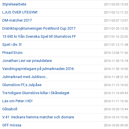
Styrelsearbete
2017-03-03 15:03
LJUS ÖVER UTEGYM!
2017-02-12 11:22
DM-matcher 2017
2017-02-07 13:07
Distriktspojkturneringen PostNord Cup 2017
2017-01-20 13:20
13 692 kr från Svenska Spel till Glumslövs FF
2017-01-16 22:05
Spel i div. 3!
2017-01-12 11:28
Prisad Enzio
2016-12-06 11:56
Jonathan Levi var prisutdelare
2016-11-30 15:18
Vandringspristagare på julmarknaden 2016
2016-11-30 10:00
Julmarknad med Juldisco…
2016-11-28 21:33
Glumslövs FF,s Julpåse
2016-11-15 14:02
Tre tidigare Glumslövs killar i Skånelaget
2016-11-14 09:43
Läs om Peter i HD!
2016-11-11 15:56
Gåsaboll
2016-10-20 15:44
V.41: Veckans hemma matcher och domare
2016-10-10 15:06
GFF mössa
2016-10-05 09:50