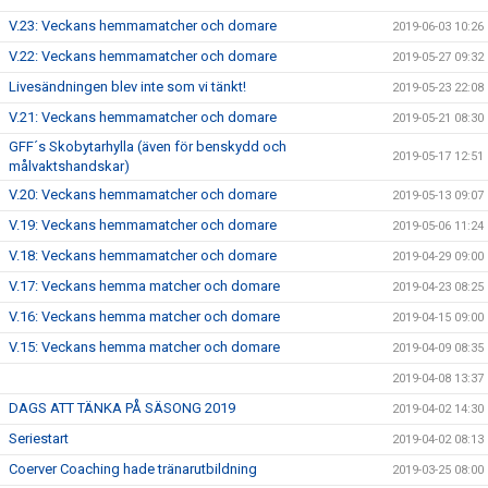
V.23: Veckans hemmamatcher och domare
2019-06-03 10:26
V.22: Veckans hemmamatcher och domare
2019-05-27 09:32
Livesändningen blev inte som vi tänkt!
2019-05-23 22:08
V.21: Veckans hemmamatcher och domare
2019-05-21 08:30
GFF´s Skobytarhylla (även för benskydd och
2019-05-17 12:51
målvaktshandskar)
V.20: Veckans hemmamatcher och domare
2019-05-13 09:07
V.19: Veckans hemmamatcher och domare
2019-05-06 11:24
V.18: Veckans hemmamatcher och domare
2019-04-29 09:00
V.17: Veckans hemma matcher och domare
2019-04-23 08:25
V.16: Veckans hemma matcher och domare
2019-04-15 09:00
V.15: Veckans hemma matcher och domare
2019-04-09 08:35
2019-04-08 13:37
DAGS ATT TÄNKA PÅ SÄSONG 2019
2019-04-02 14:30
Seriestart
2019-04-02 08:13
Coerver Coaching hade tränarutbildning
2019-03-25 08:00