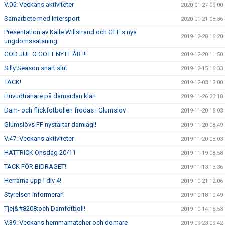
V.05: Veckans aktiviteter
2020-01-27 09:00
Samarbete med Intersport
2020-01-21 08:36
Presentation av Kalle Willstrand och GFF:s nya
2019-12-28 16:20
ungdomssatsning
GOD JUL O GOTT NYTT ÅR !!!
2019-12-20 11:50
Silly Season snart slut
2019-12-15 16:33
TACK!
2019-12-03 13:00
Huvudtränare på damsidan klar!
2019-11-26 23:18
Dam- och flickfotbollen frodas i Glumslöv
2019-11-20 16:03
Glumslövs FF nystartar damlag!!
2019-11-20 08:49
V.47: Veckans aktiviteter
2019-11-20 08:03
HATTRICK Onsdag 20/11
2019-11-19 08:58
TACK FÖR BIDRAGET!
2019-11-13 13:36
Herrarna upp i div 4!
2019-10-21 12:06
Styrelsen informerar!
2019-10-18 10:49
Tjej&#8208;och Damfotboll!
2019-10-14 16:53
V.39: Veckans hemmamatcher och domare
2019-09-23 09:42