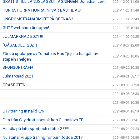
GRATTIS TILL LANDSLAGSUTTAGNINGEN, Jonathan Levi!!
2021-12-02 11:00
HURRA HURRA HURRA! NI VAR BÄST IDAG!
2021-11-20 17:40
UNGDOMSTRÄNARMÖTE PÅ ÖRENÄS !
2021-11-14 09:49
GUTZ webshop är öppen!
2021-11-03 10:43
JULMARKNAD 2021 !!!
2021-11-02 09:25
"GÅSABOLL" 2021!
2021-10-27 12:00
Första upplagen av Tomatens Hus Tjejcup har gått av
2021-10-20 10:05
stapeln i helgen
SPONSORTRÄFF!
2021-09-22 10:30
Julmarknad 2021
2021-09-21 08:17
GRÄSROTEN
2021-09-09 06:50
2021-09-08 08:33
2021-09-07 10:38
U17 träning inställd 5/9
2021-09-04 16:19
Film från Cityidrotts besök hos Glumslövs FF
2021-08-26 08:41
Handla på Intersport och stötta GFF!!
2021-08-24 09:23
Nu startar vi upp träning för barn födda 2017!!
2021-08-15 08:50