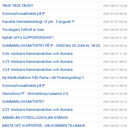
TACK TACK TACK!!!
2021-08-10 12:58
Sommarlovsaktivitet på IP
2021-07-09 08:05
Kansliet Semesterstängt 12 juli - 3 augusti !!!
2021-07-07 09:50
Tre dagars fotboll är över
2021-06-30 23:59
Nyhet! GFFs SUPPORTERSHOP !
2021-06-29 11:00
SOMMARLOVSAKTIVITET PÅ IP - ONSDAG 30 JUNI KL 18-20
2021-06-29 08:26
V.26: Veckans hemmamatcher och domare
2021-06-27 11:40
V.25: Veckans hemmamatcher och domare
2021-06-21 08:01
V.24: Veckans hemmamatcher och domare
2021-06-17 08:55
Ny Klädkollektion från Puma i vår föreningsshop !!
2021-06-15 08:58
Sommarlovsaktivitet på IP
2021-06-15 08:29
Glumslövs FF - Strövelstorp/salamis 2-0
2021-06-13 22:00
SOMMARLOVSAKTIVITET
2021-06-09 14:15
V.23: Veckans hemmamatcher och domare
2021-06-07 08:50
ANMÄLAN FOTBOLLSSKOLAN STÄNGD
2021-06-02 12:14
BÄSTA GFF SUPPORTER; -VÄLKOMMEN TILLBAKA!
2021-06-02 12:00