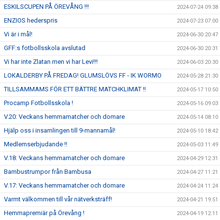
ESKILSCUPEN PÅ ÖREVÅNG !!!
2024-07-24 09:38
ENZIOS hederspris
2024-07-23 07:00
Vi är i mål!
2024-06-30 20:47
GFF:s fotbollsskola avslutad
2024-06-30 20:31
Vi har inte Zlatan men vi har Levi!!!
2024-06-03 20:30
LOKALDERBY PÅ FREDAG! GLUMSLÖVS FF - IK WORMO
2024-05-28 21:30
TILLSAMMAMS FÖR ETT BÄTTRE MATCHKLIMAT !!
2024-05-17 10:50
Procamp Fotbollsskola !
2024-05-16 09:03
V.20: Veckans hemmamatcher och domare
2024-05-14 08:10
Hjälp oss i insamlingen till 9-mannamål!
2024-05-10 18:42
Medlemserbjudande !!
2024-05-03 11:49
V.18: Veckans hemmamatcher och domare
2024-04-29 12:31
Bambustrumpor från Bambusa
2024-04-27 11:21
V.17: Veckans hemmamatcher och domare
2024-04-24 11:24
Varmt välkommen till vår nätverksträff!
2024-04-21 19:51
Hemmapremiär på Örevång !
2024-04-19 12:11