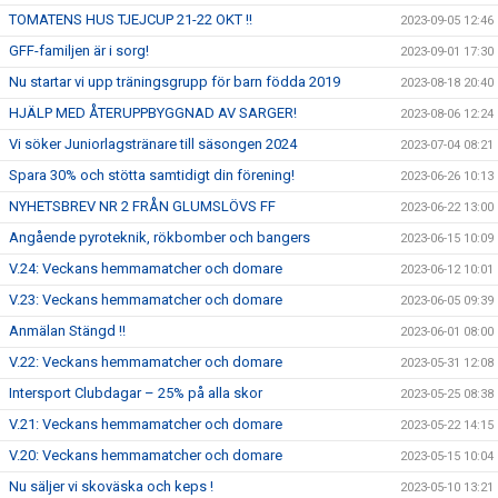
TOMATENS HUS TJEJCUP 21-22 OKT !!
2023-09-05 12:46
GFF-familjen är i sorg!
2023-09-01 17:30
Nu startar vi upp träningsgrupp för barn födda 2019
2023-08-18 20:40
HJÄLP MED ÅTERUPPBYGGNAD AV SARGER!
2023-08-06 12:24
Vi söker Juniorlagstränare till säsongen 2024
2023-07-04 08:21
Spara 30% och stötta samtidigt din förening!
2023-06-26 10:13
NYHETSBREV NR 2 FRÅN GLUMSLÖVS FF
2023-06-22 13:00
Angående pyroteknik, rökbomber och bangers
2023-06-15 10:09
V.24: Veckans hemmamatcher och domare
2023-06-12 10:01
V.23: Veckans hemmamatcher och domare
2023-06-05 09:39
Anmälan Stängd !!
2023-06-01 08:00
V.22: Veckans hemmamatcher och domare
2023-05-31 12:08
Intersport Clubdagar – 25% på alla skor
2023-05-25 08:38
V.21: Veckans hemmamatcher och domare
2023-05-22 14:15
V.20: Veckans hemmamatcher och domare
2023-05-15 10:04
Nu säljer vi skoväska och keps !
2023-05-10 13:21