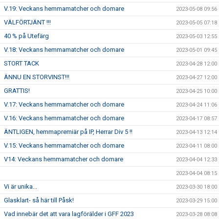
V.19: Veckans hemmamatcher och domare
2023-05-08 09:56
VÄLFÖRTJÄNT !!!
2023-05-05 07:18
40 % på Utefärg
2023-05-03 12:55
V.18: Veckans hemmamatcher och domare
2023-05-01 09:45
STORT TACK
2023-04-28 12:00
ÄNNU EN STORVINST!!!
2023-04-27 12:00
GRATTIS!
2023-04-25 10:00
V.17: Veckans hemmamatcher och domare
2023-04-24 11:06
V.16: Veckans hemmamatcher och domare
2023-04-17 08:57
ÄNTLIGEN, hemmapremiär på IP, Herrar Div 5 !!
2023-04-13 12:14
V.15: Veckans hemmamatcher och domare
2023-04-11 08:00
V14: Veckans hemmamatcher och domare
2023-04-04 12:33
2023-04-04 08:15
Vi är unika...
2023-03-30 18:00
Glasklart- så här till Påsk!
2023-03-29 15:00
Vad innebär det att vara lagförälder i GFF 2023
2023-03-28 08:08