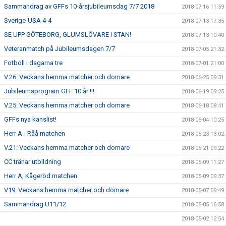
Sammandrag av GFFs 10-årsjubileumsdag 7/7 2018
2018-07-16 11:59
Sverige-USA 4-4
2018-07-13 17:35
SE UPP GÖTEBORG, GLUMSLÖVARE I STAN!
2018-07-13 10:40
Veteranmatch på Jubileumsdagen 7/7
2018-07-05 21:32
Fotboll i dagarna tre
2018-07-01 21:00
V.26: Veckans hemma matcher och domare
2018-06-25 09:31
Jubileumsprogram GFF 10 år !!!
2018-06-19 09:25
V.25: Veckans hemma matcher och domare
2018-06-18 08:41
GFFs nya kanslist!
2018-06-04 10:25
Herr A - Råå matchen
2018-05-23 13:02
V.21: Veckans hemma matcher och domare
2018-05-21 09:22
CC tränar utbildning
2018-05-09 11:27
Herr A, Kågeröd matchen
2018-05-09 09:37
V19: Veckans hemma matcher och domare
2018-05-07 09:49
Sammandrag U11/12
2018-05-05 16:58
2018-05-02 12:54