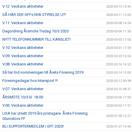
V.12: Veckans aktiviteter
2020-03-15 15:45
SÅ HÄR SER GFFs NYA STYRELSE UT!
2020-03-11 12:00
V.11: Veckans aktiviteter
2020-03-08 14:24
Dagordning Årsmöte Tisdag 10/3 2020
2020-03-06 11:30
NYTT TELEFONNUMMER TILL KANSLIET!
2020-03-03 17:00
V.10: Veckans aktiviteter
2020-03-01 17:59
V.09: Veckans aktiviteter
2020-02-23 16:04
V.08: Veckans aktiviteter
2020-02-16 16:52
Så här löd nomineringen till Årets Förening 2019
2020-02-14 15:00
Föreningsdagar hos Intersport !!!
2020-02-12 09:38
V.07: Veckans aktiviteter
2020-02-10 08:21
ÅRSMÖTE 10/3 kl. 18.00
2020-02-06 17:00
V.06: Veckans aktiviteter
2020-02-02 11:57
LISA har utsett 2019 års pristagare: Årets Förening:
2020-01-30 12:27
Glumslövs FF
BLI SUPPORTERMEDLEM i GFF 2020!
2020-01-27 14:45