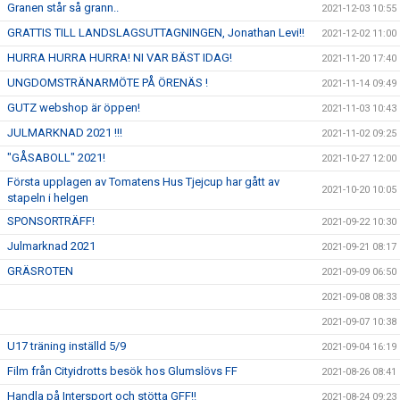
Granen står så grann..
2021-12-03 10:55
GRATTIS TILL LANDSLAGSUTTAGNINGEN, Jonathan Levi!!
2021-12-02 11:00
HURRA HURRA HURRA! NI VAR BÄST IDAG!
2021-11-20 17:40
UNGDOMSTRÄNARMÖTE PÅ ÖRENÄS !
2021-11-14 09:49
GUTZ webshop är öppen!
2021-11-03 10:43
JULMARKNAD 2021 !!!
2021-11-02 09:25
"GÅSABOLL" 2021!
2021-10-27 12:00
Första upplagen av Tomatens Hus Tjejcup har gått av
2021-10-20 10:05
stapeln i helgen
SPONSORTRÄFF!
2021-09-22 10:30
Julmarknad 2021
2021-09-21 08:17
GRÄSROTEN
2021-09-09 06:50
2021-09-08 08:33
2021-09-07 10:38
U17 träning inställd 5/9
2021-09-04 16:19
Film från Cityidrotts besök hos Glumslövs FF
2021-08-26 08:41
Handla på Intersport och stötta GFF!!
2021-08-24 09:23