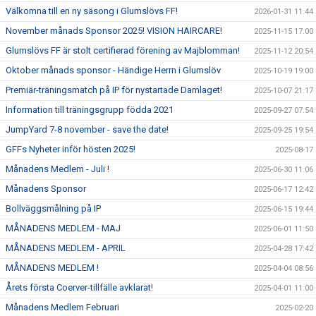
Välkomna till en ny säsong i Glumslövs FF!
2026-01-31 11:44
November månads Sponsor 2025! VISION HAIRCARE!
2025-11-15 17:00
Glumslövs FF är stolt certifierad förening av Majblomman!
2025-11-12 20:54
Oktober månads sponsor - Händige Herrn i Glumslöv
2025-10-19 19:00
Premiär-träningsmatch på IP för nystartade Damlaget!
2025-10-07 21:17
Information till träningsgrupp födda 2021
2025-09-27 07:54
JumpYard 7-8 november - save the date!
2025-09-25 19:54
GFFs Nyheter inför hösten 2025!
2025-08-17
Månadens Medlem - Juli !
2025-06-30 11:06
Månadens Sponsor
2025-06-17 12:42
Bollväggsmålning på IP
2025-06-15 19:44
MÅNADENS MEDLEM - MAJ
2025-06-01 11:50
MÅNADENS MEDLEM - APRIL
2025-04-28 17:42
MÅNADENS MEDLEM !
2025-04-04 08:56
Årets första Coerver-tillfälle avklarat!
2025-04-01 11:00
Månadens Medlem Februari
2025-02-20