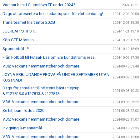
Vad har hänt i Glumslövs FF under 2024?
2024-12-21
Dags att presentera hela ledartruppen för vårt seniorlag!
2024-12-04 20:00
Tränarteamet klart inför 2025!
2024-12-01 18:30
JULKLAPPSTIPS !!!!
2024-11-21 19:19
Köp GFF Mössan !!
2024-10-28 15:59
Sponsorträff !!
2024-10-10 18:09
Från Fotboll till Futsal- Läs om Em Lundströms resa.
2024-10-06 17:30
V.38: Veckans hemmamatcher och domare
2024-09-18 09:48
JOYNA ERBJUDANDE PROVA PÅ UNDER SEPTEMBER UTAN
2024-09-09 07:00
KOSTNAD!
Dags för anmälan till höstens bästa tjejcup
2024-09-08 10:22
&#127813;&#127813;&#127813;
V.36: Veckans hemmamatcher och domare
2024-09-03 08:22
Se hit, barn födda 2020
2024-08-28 22:02
V.35: Veckans hemmamatcher och domare
2024-08-28 11:07
Invigning 9-mannamål
2024-08-19 21:35
V.33: Veckans hemmamatcher och domare
2024-08-13 12:08