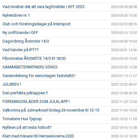
Vad innebär det att vara lagförälder i GFF 2023
2023-03-28 08:08
Nyhetsbrev nr 1
2023-03-26 15:00
Club och föreningsdagar på Intersport
2023-03-22 08:25
Ny ordförande i GFF
2023-03-15 12:52
Dagordning Årsmöte 14/3
2023-03-09 10:54
Vad händer på IP???
2023-03-01 14:36
Påminnelse ÅRSMÖTE 14/3 Kl 18:00
2023-02-24 13:00
SAMARBETSPARTNERS SÖKES
2023-02-09 12:28
Serieindelning för seniorlagen fastställd !
2023-01-13 11:27
JULBREV !
2022-12-22 08:47
Den perfekta julklappen !!
2022-12-08 20:09
FÖRENINGSKLÄDER SOM JULKLAPP !
2022-11-23 12:00
Välkomna på Julmarknad lördag 26 november kl 12-15
2022-11-04 18:59
Tomatens Hus Tjejcup
2022-10-22 11:09
Nyfiken på att testa fotboll?
2022-10-16 15:38
Klart med tränare till Herrseniorerna 2023
2022-10-12 10:00