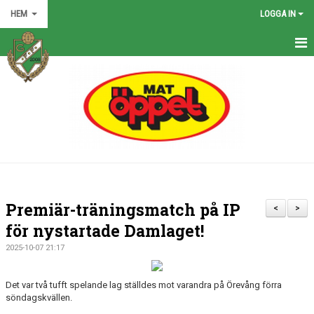
HEM
LOGGA IN
HEM
NYHETER
GRÖNA TRÅDEN
FÖRENINGEN
KONTAKT
Premiär-träningsmatch på IP
<
>
KALENDER
för nystartade Damlaget!
2025-10-07 21:17
BILDGALLERI
MATCHER
Det var två tufft spelande lag ställdes mot varandra på Örevång förra
söndagskvällen.
VÅRA LAG