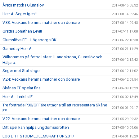
Årets match i Glumslöv
2017-08-15 08:32
Herr A: Seger igen!!!
2017-08-14 09:46
V.33: Veckans hemma matcher och domare
2017-08-14 09:43
Grattis Jonathan Levi!!
2017-07-11 17:08
Glumslövs FF - Högaborgs BK
2017-06-22 10:38
Gameday Herr A!
2017-06-21 11:29
Välkommen på fotbollsfest i Landskrona, Glumslöv och
2017-06-12 12:42
Häljarp.
Seger mot Stafsinge
2017-06-12 11:02
V.24: Veckans hemma matcher och domare
2017-06-12 09:54
Skånes FF spelar final
2017-06-09 13:29
Herr A - Lerkils IF
2017-06-02 13:49
Tre fostrade P00/GFFáre uttagna till att representera Skåne
2017-06-01 09:17
FF
V.22: Veckans hemma matcher och domare
2017-05-29 09:32
Ditt spel kan hjälpa ungdomsidrotten
2017-05-10 09:06
LÖS DITT STÖDMEDLEMSKAP FÖR 2017
2017-04-01 15:29