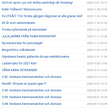
Ge bort sport i jul och stötta samtidigt vår förening!
2020-12-01 10:15
Kalle "målares" Nilssons pris
2020-11-28 19:30
SLUTSÅLT ! För första gången någonsin är alla granar slut!
2020-11-26 10:06
Ett år som seniortränare
2020-11-25 21:40
Första nyförvärvet på damsidan!
2020-11-25 16:45
JULKLAPPAR FRÅN TEAM INTERSPORT
2020-11-17 10:36
Ny tränare klar för juniorlaget!
2020-11-13 20:23
Bingolottos Julkalender
2020-11-03 12:39
Styrelsens beslut gällande de nya restriktionerna
2020-11-01 11:06
Ledartrojka för 2021 klar!
2020-10-28 13:44
VÅRA KÄRA VETERANER!
2020-10-14 16:00
V.42: Veckans hemmamatcher och domare
2020-10-12 12:15
Ravelli- Shopen är öppen igen !!!
2020-10-07 12:10
V.40: Veckans hemmamatcher och domare
2020-09-28 13:40
V.39: Veckans hemmamatcher och domare
2020-09-21 10:20
V.38: Veckans hemmamatcher och domare
2020-09-13 20:39