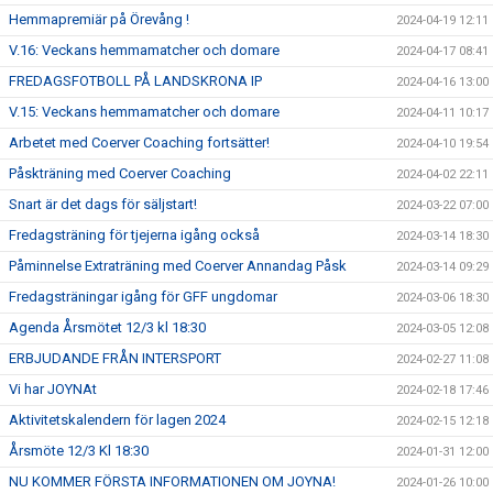
Hemmapremiär på Örevång !
2024-04-19 12:11
V.16: Veckans hemmamatcher och domare
2024-04-17 08:41
FREDAGSFOTBOLL PÅ LANDSKRONA IP
2024-04-16 13:00
V.15: Veckans hemmamatcher och domare
2024-04-11 10:17
Arbetet med Coerver Coaching fortsätter!
2024-04-10 19:54
Påskträning med Coerver Coaching
2024-04-02 22:11
Snart är det dags för säljstart!
2024-03-22 07:00
Fredagsträning för tjejerna igång också
2024-03-14 18:30
Påminnelse Extraträning med Coerver Annandag Påsk
2024-03-14 09:29
Fredagsträningar igång för GFF ungdomar
2024-03-06 18:30
Agenda Årsmötet 12/3 kl 18:30
2024-03-05 12:08
ERBJUDANDE FRÅN INTERSPORT
2024-02-27 11:08
Vi har JOYNAt
2024-02-18 17:46
Aktivitetskalendern för lagen 2024
2024-02-15 12:18
Årsmöte 12/3 Kl 18:30
2024-01-31 12:00
NU KOMMER FÖRSTA INFORMATIONEN OM JOYNA!
2024-01-26 10:00