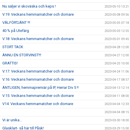
Nu säljer vi skoväska och keps !
2023-05-10 13:21
V.19: Veckans hemmamatcher och domare
2023-05-08 09:56
VÄLFÖRTJÄNT !!!
2023-05-05 07:18
40 % på Utefärg
2023-05-03 12:55
V.18: Veckans hemmamatcher och domare
2023-05-01 09:45
STORT TACK
2023-04-28 12:00
ÄNNU EN STORVINST!!!
2023-04-27 12:00
GRATTIS!
2023-04-25 10:00
V.17: Veckans hemmamatcher och domare
2023-04-24 11:06
V.16: Veckans hemmamatcher och domare
2023-04-17 08:57
ÄNTLIGEN, hemmapremiär på IP, Herrar Div 5 !!
2023-04-13 12:14
V.15: Veckans hemmamatcher och domare
2023-04-11 08:00
V14: Veckans hemmamatcher och domare
2023-04-04 12:33
2023-04-04 08:15
Vi är unika...
2023-03-30 18:00
Glasklart- så här till Påsk!
2023-03-29 15:00