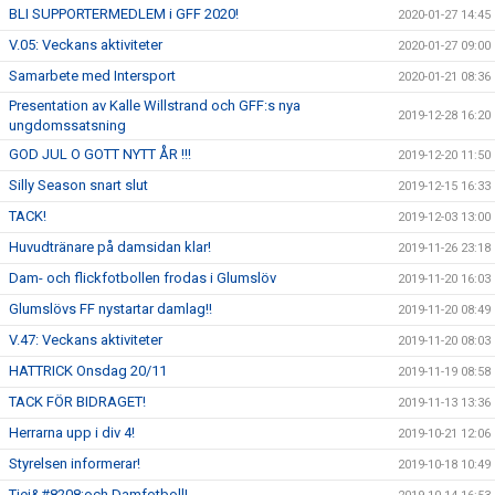
BLI SUPPORTERMEDLEM i GFF 2020!
2020-01-27 14:45
V.05: Veckans aktiviteter
2020-01-27 09:00
Samarbete med Intersport
2020-01-21 08:36
Presentation av Kalle Willstrand och GFF:s nya
2019-12-28 16:20
ungdomssatsning
GOD JUL O GOTT NYTT ÅR !!!
2019-12-20 11:50
Silly Season snart slut
2019-12-15 16:33
TACK!
2019-12-03 13:00
Huvudtränare på damsidan klar!
2019-11-26 23:18
Dam- och flickfotbollen frodas i Glumslöv
2019-11-20 16:03
Glumslövs FF nystartar damlag!!
2019-11-20 08:49
V.47: Veckans aktiviteter
2019-11-20 08:03
HATTRICK Onsdag 20/11
2019-11-19 08:58
TACK FÖR BIDRAGET!
2019-11-13 13:36
Herrarna upp i div 4!
2019-10-21 12:06
Styrelsen informerar!
2019-10-18 10:49
Tjej&#8208;och Damfotboll!