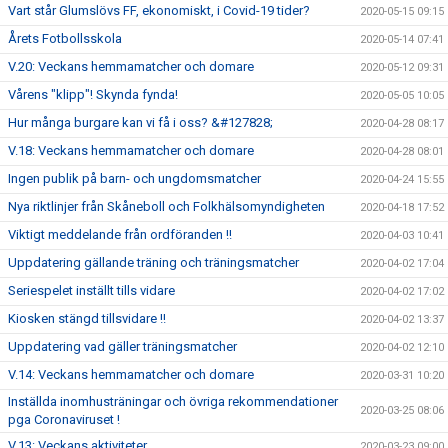
Vart står Glumslövs FF, ekonomiskt, i Covid-19 tider?
2020-05-15 09:15
Årets Fotbollsskola
2020-05-14 07:41
V.20: Veckans hemmamatcher och domare
2020-05-12 09:31
Vårens "klipp"! Skynda fynda!
2020-05-05 10:05
Hur många burgare kan vi få i oss? &#127828;
2020-04-28 08:17
V.18: Veckans hemmamatcher och domare
2020-04-28 08:01
Ingen publik på barn- och ungdomsmatcher
2020-04-24 15:55
Nya riktlinjer från Skåneboll och Folkhälsomyndigheten
2020-04-18 17:52
Viktigt meddelande från ordföranden !!
2020-04-03 10:41
Uppdatering gällande träning och träningsmatcher
2020-04-02 17:04
Seriespelet inställt tills vidare
2020-04-02 17:02
Kiosken stängd tillsvidare !!
2020-04-02 13:37
Uppdatering vad gäller träningsmatcher
2020-04-02 12:10
V.14: Veckans hemmamatcher och domare
2020-03-31 10:20
Inställda inomhusträningar och övriga rekommendationer
2020-03-25 08:06
pga Coronaviruset !
V.13: Veckans aktiviteter
2020-03-23 09:00