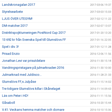
Landskronagalan 2017
2017-03-06 19:37
Styrelsearbete
2017-03-03 15:03
LJUS ÖVER UTEGYM!
2017-02-12 11:22
DM-matcher 2017
2017-02-07 13:07
Distriktspojkturneringen PostNord Cup 2017
2017-01-20 13:20
13 692 kr från Svenska Spel till Glumslövs FF
2017-01-16 22:05
Spel i div. 3!
2017-01-12 11:28
Prisad Enzio
2016-12-06 11:56
Jonathan Levi var prisutdelare
2016-11-30 15:18
Vandringspristagare på julmarknaden 2016
2016-11-30 10:00
Julmarknad med Juldisco…
2016-11-28 21:33
Glumslövs FF,s Julpåse
2016-11-15 14:02
Tre tidigare Glumslövs killar i Skånelaget
2016-11-14 09:43
Läs om Peter i HD!
2016-11-11 15:56
Gåsaboll
2016-10-20 15:44
V.41: Veckans hemma matcher och domare
2016-10-10 15:06