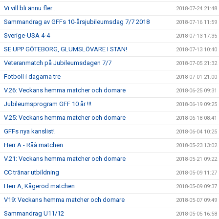
Vi vill bli ännu fler ..
2018-07-24 21:48
Sammandrag av GFFs 10-årsjubileumsdag 7/7 2018
2018-07-16 11:59
Sverige-USA 4-4
2018-07-13 17:35
SE UPP GÖTEBORG, GLUMSLÖVARE I STAN!
2018-07-13 10:40
Veteranmatch på Jubileumsdagen 7/7
2018-07-05 21:32
Fotboll i dagarna tre
2018-07-01 21:00
V.26: Veckans hemma matcher och domare
2018-06-25 09:31
Jubileumsprogram GFF 10 år !!!
2018-06-19 09:25
V.25: Veckans hemma matcher och domare
2018-06-18 08:41
GFFs nya kanslist!
2018-06-04 10:25
Herr A - Råå matchen
2018-05-23 13:02
V.21: Veckans hemma matcher och domare
2018-05-21 09:22
CC tränar utbildning
2018-05-09 11:27
Herr A, Kågeröd matchen
2018-05-09 09:37
V19: Veckans hemma matcher och domare
2018-05-07 09:49
Sammandrag U11/12
2018-05-05 16:58