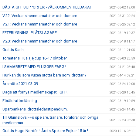
BÄSTA GFF SUPPORTER; -VÄLKOMMEN TILLBAKA!
2021-06-02 12:00
V.22: Veckans hemmamatcher och domare
2021-05-31 09:24
V.21: Veckans hemmamatcher och domare
2021-05-25 09:12
EFTERLYSNING- PLÅTSLAGARE
2021-05-19 10:37
V.20: Veckans hemmamatcher och domare
2021-05-18 11:17
Grattis Karin!
2021-05-11 21:05
Tomatens Hus Tjejcup 16-17 oktober
2021-05-03 23:59
I SAMARBETE MED FLÜGGER FÄRG !
2021-04-21 08:48
Hur kan du som vuxen stötta barn som idrottar ?
2021-04-14 09:21
Årsmöte 2021-03-09
2021-03-24 12:00
Dags att förnya medlemskapet i GFF!
2021-03-20 10:45
Föräldraföreläsning
2021-03-19 10:59
Sparbankens Idrottsledarstipendium.
2021-02-24 14:45
Till Glumslövs FFs spelare, tränare, föräldrar och övriga
2021-02-23 08:38
medlemmar.
Grattis Hugo Nordén ! Årets Spelare Pojkar 15 år !
2020-12-16 08:11