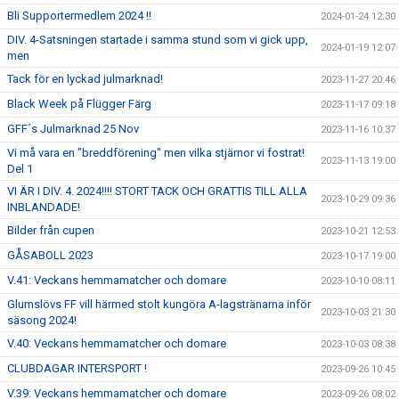
Bli Supportermedlem 2024 !!
2024-01-24 12:30
DIV. 4-Satsningen startade i samma stund som vi gick upp,
2024-01-19 12:07
men
Tack för en lyckad julmarknad!
2023-11-27 20:46
Black Week på Flügger Färg
2023-11-17 09:18
GFF´s Julmarknad 25 Nov
2023-11-16 10:37
Vi må vara en "breddförening" men vilka stjärnor vi fostrat!
2023-11-13 19:00
Del 1
VI ÄR I DIV. 4. 2024!!!! STORT TACK OCH GRATTIS TILL ALLA
2023-10-29 09:36
INBLANDADE!
Bilder från cupen
2023-10-21 12:53
GÅSABOLL 2023
2023-10-17 19:00
V.41: Veckans hemmamatcher och domare
2023-10-10 08:11
Glumslövs FF vill härmed stolt kungöra A-lagstränarna inför
2023-10-03 21:30
säsong 2024!
V.40: Veckans hemmamatcher och domare
2023-10-03 08:38
CLUBDAGAR INTERSPORT !
2023-09-26 10:45
V.39: Veckans hemmamatcher och domare
2023-09-26 08:02