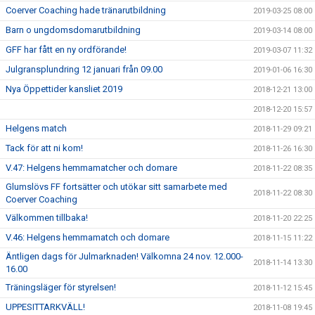
Coerver Coaching hade tränarutbildning
2019-03-25 08:00
Barn o ungdomsdomarutbildning
2019-03-14 08:00
GFF har fått en ny ordförande!
2019-03-07 11:32
Julgransplundring 12 januari från 09.00
2019-01-06 16:30
Nya Öppettider kansliet 2019
2018-12-21 13:00
2018-12-20 15:57
Helgens match
2018-11-29 09:21
Tack för att ni kom!
2018-11-26 16:30
V.47: Helgens hemmamatcher och domare
2018-11-22 08:35
Glumslövs FF fortsätter och utökar sitt samarbete med
2018-11-22 08:30
Coerver Coaching
Välkommen tillbaka!
2018-11-20 22:25
V.46: Helgens hemmamatch och domare
2018-11-15 11:22
Äntligen dags för Julmarknaden! Välkomna 24 nov. 12.000-
2018-11-14 13:30
16.00
Träningsläger för styrelsen!
2018-11-12 15:45
UPPESITTARKVÄLL!
2018-11-08 19:45