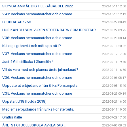
SKYNDA ANMÄL DIG TILL GÅSABOLL 2022
2022-10-11 12:00
V.41: Veckans hemmamatcher och domare
2022-10-10 12:12
CLUBDAGAR 25%
2022-09-27 08:49
HUR KAN DU SOM VUXEN STÖTTA BARN SOM IDROTTAR
2022-09-22 09:25
V.38: Veckans hemmamatcher och domare
2022-09-20 08:14
Klä dig i grön/vitt och möt upp på IP!
2022-09-16 20:32
V.37: Veckans hemmamatcher och domare
2022-09-12 17:00
Just 4 Girls tillbaka i Glumslöv !!
2022-09-11 19:40
Vill du vara med och planera årets julmarknad?
2022-09-11 16:30
V.36: Veckans hemmamatcher och domare
2022-09-06 08:17
Uppdaterat erbjudande från Eriks Fönsterputs
2022-09-05 15:40
V.35: Veckans hemmamatcher och domare
2022-08-29 09:19
Uppstart U18 (födda 2018)
2022-08-21 16:00
Medlemserbjudande från Eriks Fönsterputs.
2022-08-11 19:00
Grattis Kalle
2022-07-29 17:00
ÅRETS FOTBOLLSSKOLA AVKLARAD !!
2022-07-05 08:02