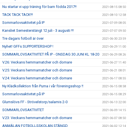
Nu startar vi upp träning för barn födda 2017!!
2021-08-15 08:50
TACK TACK TACK!!!
2021-08-10 12:58
Sommarlovsaktivitet på IP
2021-07-09 08:05
Kansliet Semesterstängt 12 juli - 3 augusti !!!
2021-07-07 09:50
Tre dagars fotboll är över
2021-06-30 23:59
Nyhet! GFFs SUPPORTERSHOP !
2021-06-29 11:00
SOMMARLOVSAKTIVITET PÅ IP - ONSDAG 30 JUNI KL 18-20
2021-06-29 08:26
V.26: Veckans hemmamatcher och domare
2021-06-27 11:40
V.25: Veckans hemmamatcher och domare
2021-06-21 08:01
V.24: Veckans hemmamatcher och domare
2021-06-17 08:55
Ny Klädkollektion från Puma i vår föreningsshop !!
2021-06-15 08:58
Sommarlovsaktivitet på IP
2021-06-15 08:29
Glumslövs FF - Strövelstorp/salamis 2-0
2021-06-13 22:00
SOMMARLOVSAKTIVITET
2021-06-09 14:15
V.23: Veckans hemmamatcher och domare
2021-06-07 08:50
ANMÄLAN FOTBOLLSSKOLAN STÄNGD
2021-06-02 12:14