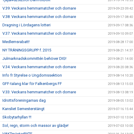
2019-10-14 16:53
V.39: Veckans hemmamatcher och domare
2019-09-23 09:42
V.38: Veckans hemmamatcher och domare
2019-09-17 08:40
Dragning i Lördagens lotteri
2019-09-17 08:36
V.37: Veckans hemmamatcher och domare
2019-09-10 09:07
Medlemsrabatt!
2019-08-28 17:00
NY TRÄNINGSGRUPP f. 2015
2019-08-21 14:37
Julmarknadskommittén behöver DIG!
2019-08-21 14:00
V.34: Veckans hemmamatcher och domare
2019-08-20 08:36
Info fr Styrelse o Ungdomssektion
2019-08-14 10:20
GFF-talang klar för Falkenbergs FF
2019-08-13 15:03
V.33: Veckans hemmamatcher och domare
2019-08-13 08:19
Idrottsföreningarnas dag
2019-08-05 13:02
Kansliet Semesterstängt
2019-07-16 15:44
Skobytarhyllan !!!
2019-07-10 13:04
Sol, regn, storm och massor av glädje!
2019-07-03 10:00
VAKTmästarBYTE