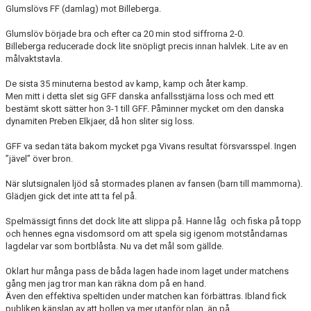
Glumslövs FF (damlag) mot Billeberga.
BLI MEDLEM
Glumslöv började bra och efter ca 20 min stod siffrorna 2-0.
Billeberga reducerade dock lite snöpligt precis innan halvlek. Lite av en
målvaktstavla.
KLÄDKOLLEKTION
De sista 35 minuterna bestod av kamp, kamp och åter kamp.
FOTBOLLSSKOLAN 2026
Men mitt i detta slet sig GFF danska anfallsstjärna loss och med ett
bestämt skott sätter hon 3-1 till GFF. Påminner mycket om den danska
dynamiten Preben Elkjaer, då hon sliter sig loss.
GFF va sedan täta bakom mycket pga Vivans resultat försvarsspel. Ingen
”jävel” över bron.
När slutsignalen ljöd så stormades planen av fansen (barn till mammorna).
Glädjen gick det inte att ta fel på.
Spelmässigt finns det dock lite att slippa på. Hanne låg och fiska på topp
och hennes egna visdomsord om att spela sig igenom motståndarnas
lagdelar var som bortblåsta. Nu va det mål som gällde.
Oklart hur många pass de båda lagen hade inom laget under matchens
gång men jag tror man kan räkna dom på en hand.
Även den effektiva speltiden under matchen kan förbättras. Ibland fick
publiken känslan av att bollen va mer utanför plan, än på.