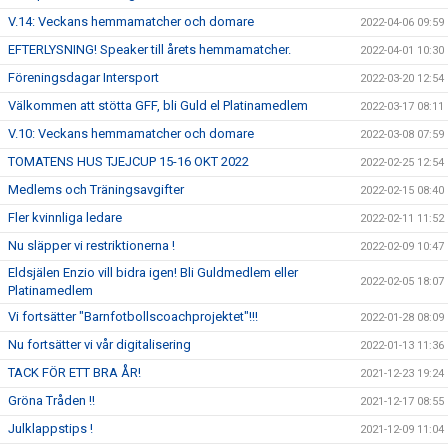
V.14: Veckans hemmamatcher och domare
2022-04-06 09:59
EFTERLYSNING! Speaker till årets hemmamatcher.
2022-04-01 10:30
Föreningsdagar Intersport
2022-03-20 12:54
Välkommen att stötta GFF, bli Guld el Platinamedlem
2022-03-17 08:11
V.10: Veckans hemmamatcher och domare
2022-03-08 07:59
TOMATENS HUS TJEJCUP 15-16 OKT 2022
2022-02-25 12:54
Medlems och Träningsavgifter
2022-02-15 08:40
Fler kvinnliga ledare
2022-02-11 11:52
Nu släpper vi restriktionerna !
2022-02-09 10:47
Eldsjälen Enzio vill bidra igen! Bli Guldmedlem eller
2022-02-05 18:07
Platinamedlem
Vi fortsätter "Barnfotbollscoachprojektet"!!!
2022-01-28 08:09
Nu fortsätter vi vår digitalisering
2022-01-13 11:36
TACK FÖR ETT BRA ÅR!
2021-12-23 19:24
Gröna Tråden !!
2021-12-17 08:55
Julklappstips !
2021-12-09 11:04