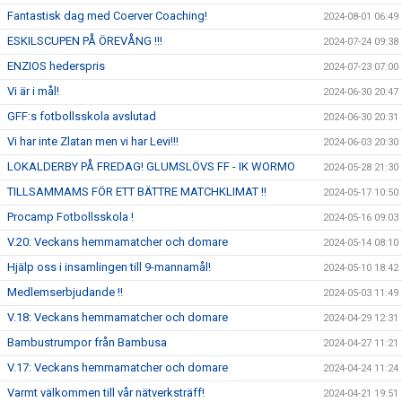
Fantastisk dag med Coerver Coaching!
2024-08-01 06:49
ESKILSCUPEN PÅ ÖREVÅNG !!!
2024-07-24 09:38
ENZIOS hederspris
2024-07-23 07:00
Vi är i mål!
2024-06-30 20:47
GFF:s fotbollsskola avslutad
2024-06-30 20:31
Vi har inte Zlatan men vi har Levi!!!
2024-06-03 20:30
LOKALDERBY PÅ FREDAG! GLUMSLÖVS FF - IK WORMO
2024-05-28 21:30
TILLSAMMAMS FÖR ETT BÄTTRE MATCHKLIMAT !!
2024-05-17 10:50
Procamp Fotbollsskola !
2024-05-16 09:03
V.20: Veckans hemmamatcher och domare
2024-05-14 08:10
Hjälp oss i insamlingen till 9-mannamål!
2024-05-10 18:42
Medlemserbjudande !!
2024-05-03 11:49
V.18: Veckans hemmamatcher och domare
2024-04-29 12:31
Bambustrumpor från Bambusa
2024-04-27 11:21
V.17: Veckans hemmamatcher och domare
2024-04-24 11:24
Varmt välkommen till vår nätverksträff!
2024-04-21 19:51