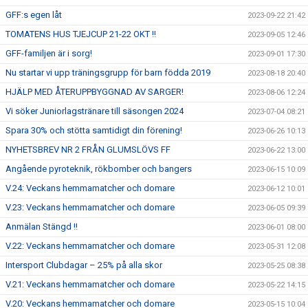
GFF:s egen låt
2023-09-22 21:42
TOMATENS HUS TJEJCUP 21-22 OKT !!
2023-09-05 12:46
GFF-familjen är i sorg!
2023-09-01 17:30
Nu startar vi upp träningsgrupp för barn födda 2019
2023-08-18 20:40
HJÄLP MED ÅTERUPPBYGGNAD AV SARGER!
2023-08-06 12:24
Vi söker Juniorlagstränare till säsongen 2024
2023-07-04 08:21
Spara 30% och stötta samtidigt din förening!
2023-06-26 10:13
NYHETSBREV NR 2 FRÅN GLUMSLÖVS FF
2023-06-22 13:00
Angående pyroteknik, rökbomber och bangers
2023-06-15 10:09
V.24: Veckans hemmamatcher och domare
2023-06-12 10:01
V.23: Veckans hemmamatcher och domare
2023-06-05 09:39
Anmälan Stängd !!
2023-06-01 08:00
V.22: Veckans hemmamatcher och domare
2023-05-31 12:08
Intersport Clubdagar – 25% på alla skor
2023-05-25 08:38
V.21: Veckans hemmamatcher och domare
2023-05-22 14:15
V.20: Veckans hemmamatcher och domare
2023-05-15 10:04