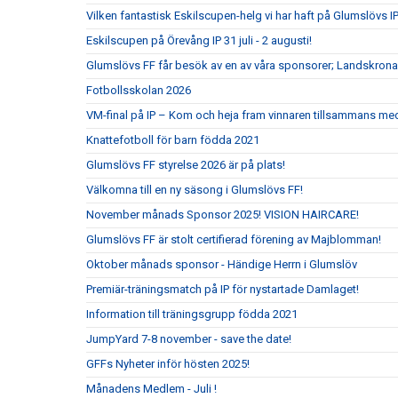
Vilken fantastisk Eskilscupen-helg vi har haft på Glumslövs IP
Eskilscupen på Örevång IP 31 juli - 2 augusti!
Glumslövs FF får besök av en av våra sponsorer; Landskrona
Fotbollsskolan 2026
VM-final på IP – Kom och heja fram vinnaren tillsammans me
Knattefotboll för barn födda 2021
Glumslövs FF styrelse 2026 är på plats!
Välkomna till en ny säsong i Glumslövs FF!
November månads Sponsor 2025! VISION HAIRCARE!
Glumslövs FF är stolt certifierad förening av Majblomman!
Oktober månads sponsor - Händige Herrn i Glumslöv
Premiär-träningsmatch på IP för nystartade Damlaget!
Information till träningsgrupp födda 2021
JumpYard 7-8 november - save the date!
GFFs Nyheter inför hösten 2025!
Månadens Medlem - Juli !