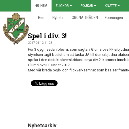
HEM
FLICKOR
POJKAR
KNATTE
Hem
Nyheter
GRÖNA TRÅDEN
Föreningen
Spel i div. 3!
2017-01-12 11:28
För 3 dygn sedan blev vi, som sagts, i Glumslövs FF erbjudna en 
styrelsen tagit beslut om att tacka JA till den erbjudna plats
spelar i den distriktsöverskridande nya div 2, kommer inneb
Glumslövs FF under 2017.
Med vår breda pojk- och flickverksamhet som bas ser framtid
Nyhetsarkiv