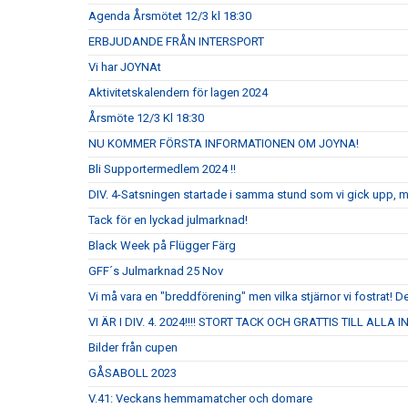
Agenda Årsmötet 12/3 kl 18:30
ERBJUDANDE FRÅN INTERSPORT
Vi har JOYNAt
Aktivitetskalendern för lagen 2024
Årsmöte 12/3 Kl 18:30
NU KOMMER FÖRSTA INFORMATIONEN OM JOYNA!
Bli Supportermedlem 2024 !!
DIV. 4-Satsningen startade i samma stund som vi gick upp, 
Tack för en lyckad julmarknad!
Black Week på Flügger Färg
GFF´s Julmarknad 25 Nov
Vi må vara en "breddförening" men vilka stjärnor vi fostrat! De
VI ÄR I DIV. 4. 2024!!!! STORT TACK OCH GRATTIS TILL ALLA
Bilder från cupen
GÅSABOLL 2023
V.41: Veckans hemmamatcher och domare