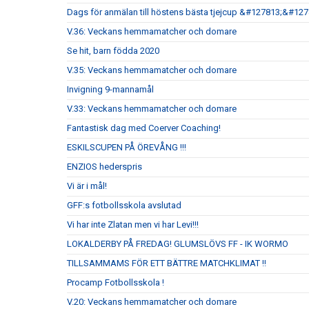
Dags för anmälan till höstens bästa tjejcup &#127813;&#12
V.36: Veckans hemmamatcher och domare
Se hit, barn födda 2020
V.35: Veckans hemmamatcher och domare
Invigning 9-mannamål
V.33: Veckans hemmamatcher och domare
Fantastisk dag med Coerver Coaching!
ESKILSCUPEN PÅ ÖREVÅNG !!!
ENZIOS hederspris
Vi är i mål!
GFF:s fotbollsskola avslutad
Vi har inte Zlatan men vi har Levi!!!
LOKALDERBY PÅ FREDAG! GLUMSLÖVS FF - IK WORMO
TILLSAMMAMS FÖR ETT BÄTTRE MATCHKLIMAT !!
Procamp Fotbollsskola !
V.20: Veckans hemmamatcher och domare