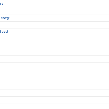
! ?
 energi!
d oss!