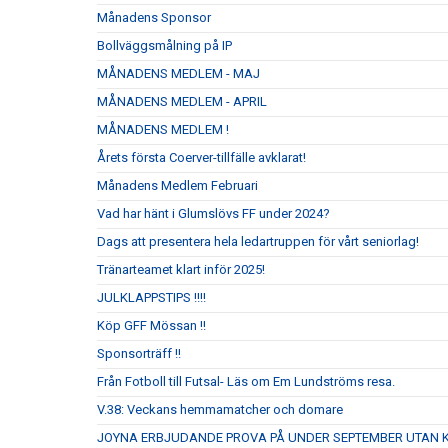
Månadens Sponsor
Bollväggsmålning på IP
MÅNADENS MEDLEM - MAJ
MÅNADENS MEDLEM - APRIL
MÅNADENS MEDLEM !
Årets första Coerver-tillfälle avklarat!
Månadens Medlem Februari
Vad har hänt i Glumslövs FF under 2024?
Dags att presentera hela ledartruppen för vårt seniorlag!
Tränarteamet klart inför 2025!
JULKLAPPSTIPS !!!!
Köp GFF Mössan !!
Sponsorträff !!
Från Fotboll till Futsal- Läs om Em Lundströms resa.
V.38: Veckans hemmamatcher och domare
JOYNA ERBJUDANDE PROVA PÅ UNDER SEPTEMBER UTAN 