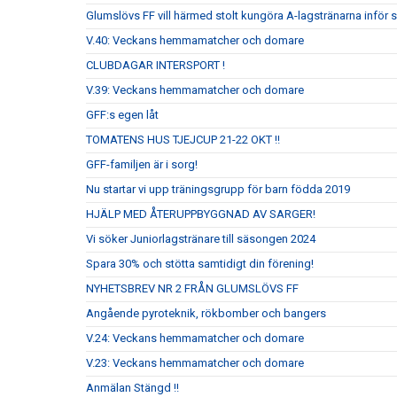
Glumslövs FF vill härmed stolt kungöra A-lagstränarna inför
V.40: Veckans hemmamatcher och domare
CLUBDAGAR INTERSPORT !
V.39: Veckans hemmamatcher och domare
GFF:s egen låt
TOMATENS HUS TJEJCUP 21-22 OKT !!
GFF-familjen är i sorg!
Nu startar vi upp träningsgrupp för barn födda 2019
HJÄLP MED ÅTERUPPBYGGNAD AV SARGER!
Vi söker Juniorlagstränare till säsongen 2024
Spara 30% och stötta samtidigt din förening!
NYHETSBREV NR 2 FRÅN GLUMSLÖVS FF
Angående pyroteknik, rökbomber och bangers
V.24: Veckans hemmamatcher och domare
V.23: Veckans hemmamatcher och domare
Anmälan Stängd !!