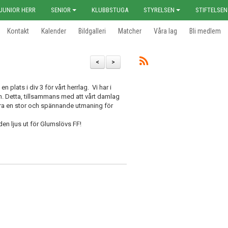
JUNIOR HERR
SENIOR
KLUBBSTUGA
STYRELSEN
STIFTELSEN
Kontakt
Kalender
Bildgalleri
Matcher
Våra lag
Bli medlem
<
>
plats i div 3 för vårt herrlag. Vi har i
en. Detta, tillsammans med att vårt damlag
ära en stor och spännande utmaning för
en ljus ut för Glumslövs FF!