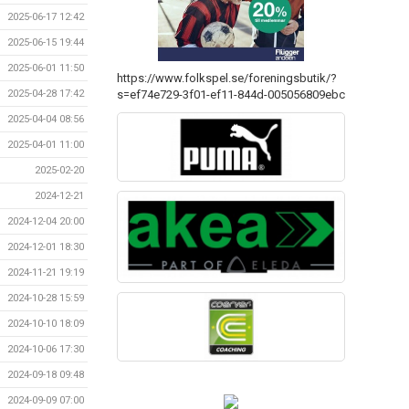
2025-06-17 12:42
2025-06-15 19:44
2025-06-01 11:50
https://www.folkspel.se/foreningsbutik/?
s=ef74e729-3f01-ef11-844d-005056809ebc
2025-04-28 17:42
2025-04-04 08:56
2025-04-01 11:00
2025-02-20
2024-12-21
2024-12-04 20:00
2024-12-01 18:30
2024-11-21 19:19
2024-10-28 15:59
2024-10-10 18:09
2024-10-06 17:30
2024-09-18 09:48
2024-09-09 07:00