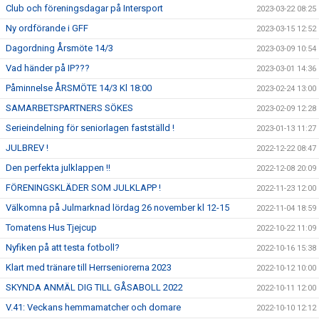
Club och föreningsdagar på Intersport
2023-03-22 08:25
Ny ordförande i GFF
2023-03-15 12:52
Dagordning Årsmöte 14/3
2023-03-09 10:54
Vad händer på IP???
2023-03-01 14:36
Påminnelse ÅRSMÖTE 14/3 Kl 18:00
2023-02-24 13:00
SAMARBETSPARTNERS SÖKES
2023-02-09 12:28
Serieindelning för seniorlagen fastställd !
2023-01-13 11:27
JULBREV !
2022-12-22 08:47
Den perfekta julklappen !!
2022-12-08 20:09
FÖRENINGSKLÄDER SOM JULKLAPP !
2022-11-23 12:00
Välkomna på Julmarknad lördag 26 november kl 12-15
2022-11-04 18:59
Tomatens Hus Tjejcup
2022-10-22 11:09
Nyfiken på att testa fotboll?
2022-10-16 15:38
Klart med tränare till Herrseniorerna 2023
2022-10-12 10:00
SKYNDA ANMÄL DIG TILL GÅSABOLL 2022
2022-10-11 12:00
V.41: Veckans hemmamatcher och domare
2022-10-10 12:12