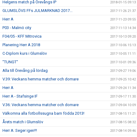
Helgens match på Örevångs IP
2018-01-15 09:13
GLUMSLÖVS FFs JULMARKNAD 2017...
2017-11-26 21:37
Herr A
2017-11-23 09:55
P03 - Malmö city
2017-11-13 14:34
F04/05 - KFF Mitrovica
2017-10-13 09:20
Planering Herr A 2018
2017-10-06 15:13
C-Diplom kurs i Glumslöv
2017-10-05 11:11
"TUNGT"
2017-10-01 09:36
Alla till Örevång på lördag
2017-09-27 19:06
V.39: Veckans hemma matcher och domare
2017-09-25 10:42
Herr A
2017-09-24 11:34
Herr A - Stafsinge IF
2017-09-17 11:30
V.36: Veckans hemma matcher och domare
2017-09-04 10:09
Välkomna alla fotbollssugna barn födda 2013!
2017-08-15 11:21
Årets match i Glumslöv
2017-08-15 08:32
Herr A: Seger igen!!!
2017-08-14 09:46