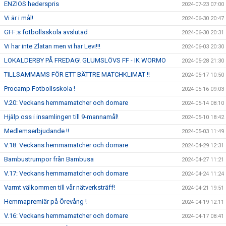
ENZIOS hederspris
2024-07-23 07:00
Vi är i mål!
2024-06-30 20:47
GFF:s fotbollsskola avslutad
2024-06-30 20:31
Vi har inte Zlatan men vi har Levi!!!
2024-06-03 20:30
LOKALDERBY PÅ FREDAG! GLUMSLÖVS FF - IK WORMO
2024-05-28 21:30
TILLSAMMAMS FÖR ETT BÄTTRE MATCHKLIMAT !!
2024-05-17 10:50
Procamp Fotbollsskola !
2024-05-16 09:03
V.20: Veckans hemmamatcher och domare
2024-05-14 08:10
Hjälp oss i insamlingen till 9-mannamål!
2024-05-10 18:42
Medlemserbjudande !!
2024-05-03 11:49
V.18: Veckans hemmamatcher och domare
2024-04-29 12:31
Bambustrumpor från Bambusa
2024-04-27 11:21
V.17: Veckans hemmamatcher och domare
2024-04-24 11:24
Varmt välkommen till vår nätverksträff!
2024-04-21 19:51
Hemmapremiär på Örevång !
2024-04-19 12:11
V.16: Veckans hemmamatcher och domare
2024-04-17 08:41