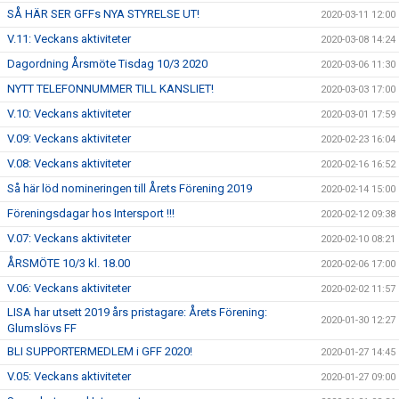
SÅ HÄR SER GFFs NYA STYRELSE UT!
2020-03-11 12:00
V.11: Veckans aktiviteter
2020-03-08 14:24
Dagordning Årsmöte Tisdag 10/3 2020
2020-03-06 11:30
NYTT TELEFONNUMMER TILL KANSLIET!
2020-03-03 17:00
V.10: Veckans aktiviteter
2020-03-01 17:59
V.09: Veckans aktiviteter
2020-02-23 16:04
V.08: Veckans aktiviteter
2020-02-16 16:52
Så här löd nomineringen till Årets Förening 2019
2020-02-14 15:00
Föreningsdagar hos Intersport !!!
2020-02-12 09:38
V.07: Veckans aktiviteter
2020-02-10 08:21
ÅRSMÖTE 10/3 kl. 18.00
2020-02-06 17:00
V.06: Veckans aktiviteter
2020-02-02 11:57
LISA har utsett 2019 års pristagare: Årets Förening:
2020-01-30 12:27
Glumslövs FF
BLI SUPPORTERMEDLEM i GFF 2020!
2020-01-27 14:45
V.05: Veckans aktiviteter
2020-01-27 09:00