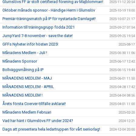
Glumslövs FF är stolt certifierad förening av Majblomman!
2025-11-12 20:54
Oktober månads sponsor - Händige Herrn i Glumslöv
2025-10-19 19:00
Premiär-träningsmatch på IP för nystartade Damlaget!
2025-10-07 21:17
Information till träningsgrupp födda 2021
2025-09-27 07:54
JumpYard 7-8 november - save the date!
2025-09-25 19:54
GFFs Nyheter inför hösten 2025!
2025-08-17
Månadens Medlem - Juli !
2025-06-30 11:06
Månadens Sponsor
2025-06-17 12:42
Bollväggsmålning på IP
2025-06-15 19:44
MÅNADENS MEDLEM - MAJ
2025-06-01 11:50
MÅNADENS MEDLEM - APRIL
2025-04-28 17:42
MÅNADENS MEDLEM !
2025-04-04 08:56
Årets första Coerver-tillfälle avklarat!
2025-04-01 11:00
Månadens Medlem Februari
2025-02-20
Vad har hänt i Glumslövs FF under 2024?
2024-12-21
Dags att presentera hela ledartruppen för vårt seniorlag!
2024-12-04 20:00