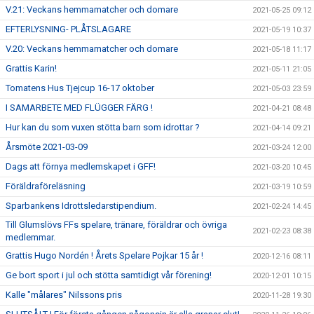
V.21: Veckans hemmamatcher och domare
2021-05-25 09:12
EFTERLYSNING- PLÅTSLAGARE
2021-05-19 10:37
V.20: Veckans hemmamatcher och domare
2021-05-18 11:17
Grattis Karin!
2021-05-11 21:05
Tomatens Hus Tjejcup 16-17 oktober
2021-05-03 23:59
I SAMARBETE MED FLÜGGER FÄRG !
2021-04-21 08:48
Hur kan du som vuxen stötta barn som idrottar ?
2021-04-14 09:21
Årsmöte 2021-03-09
2021-03-24 12:00
Dags att förnya medlemskapet i GFF!
2021-03-20 10:45
Föräldraföreläsning
2021-03-19 10:59
Sparbankens Idrottsledarstipendium.
2021-02-24 14:45
Till Glumslövs FFs spelare, tränare, föräldrar och övriga
2021-02-23 08:38
medlemmar.
Grattis Hugo Nordén ! Årets Spelare Pojkar 15 år !
2020-12-16 08:11
Ge bort sport i jul och stötta samtidigt vår förening!
2020-12-01 10:15
Kalle "målares" Nilssons pris
2020-11-28 19:30