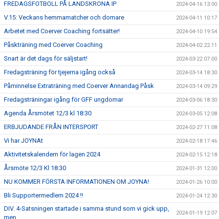
FREDAGSFOTBOLL PÅ LANDSKRONA IP
2024-04-16 13:00
V.15: Veckans hemmamatcher och domare
2024-04-11 10:17
Arbetet med Coerver Coaching fortsätter!
2024-04-10 19:54
Påskträning med Coerver Coaching
2024-04-02 22:11
Snart är det dags för säljstart!
2024-03-22 07:00
Fredagsträning för tjejerna igång också
2024-03-14 18:30
Påminnelse Extraträning med Coerver Annandag Påsk
2024-03-14 09:29
Fredagsträningar igång för GFF ungdomar
2024-03-06 18:30
Agenda Årsmötet 12/3 kl 18:30
2024-03-05 12:08
ERBJUDANDE FRÅN INTERSPORT
2024-02-27 11:08
Vi har JOYNAt
2024-02-18 17:46
Aktivitetskalendern för lagen 2024
2024-02-15 12:18
Årsmöte 12/3 Kl 18:30
2024-01-31 12:00
NU KOMMER FÖRSTA INFORMATIONEN OM JOYNA!
2024-01-26 10:00
Bli Supportermedlem 2024 !!
2024-01-24 12:30
DIV. 4-Satsningen startade i samma stund som vi gick upp,
2024-01-19 12:07
men