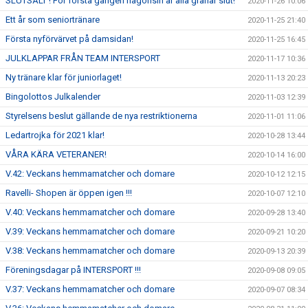
SLUTSÅLT ! För första gången någonsin är alla granar slut!
2020-11-26 10:06
Ett år som seniortränare
2020-11-25 21:40
Första nyförvärvet på damsidan!
2020-11-25 16:45
JULKLAPPAR FRÅN TEAM INTERSPORT
2020-11-17 10:36
Ny tränare klar för juniorlaget!
2020-11-13 20:23
Bingolottos Julkalender
2020-11-03 12:39
Styrelsens beslut gällande de nya restriktionerna
2020-11-01 11:06
Ledartrojka för 2021 klar!
2020-10-28 13:44
VÅRA KÄRA VETERANER!
2020-10-14 16:00
V.42: Veckans hemmamatcher och domare
2020-10-12 12:15
Ravelli- Shopen är öppen igen !!!
2020-10-07 12:10
V.40: Veckans hemmamatcher och domare
2020-09-28 13:40
V.39: Veckans hemmamatcher och domare
2020-09-21 10:20
V.38: Veckans hemmamatcher och domare
2020-09-13 20:39
Föreningsdagar på INTERSPORT !!!
2020-09-08 09:05
V.37: Veckans hemmamatcher och domare
2020-09-07 08:34