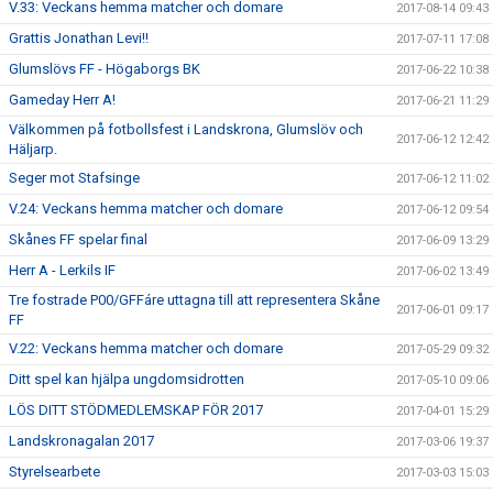
V.33: Veckans hemma matcher och domare
2017-08-14 09:43
Grattis Jonathan Levi!!
2017-07-11 17:08
Glumslövs FF - Högaborgs BK
2017-06-22 10:38
Gameday Herr A!
2017-06-21 11:29
Välkommen på fotbollsfest i Landskrona, Glumslöv och
2017-06-12 12:42
Häljarp.
Seger mot Stafsinge
2017-06-12 11:02
V.24: Veckans hemma matcher och domare
2017-06-12 09:54
Skånes FF spelar final
2017-06-09 13:29
Herr A - Lerkils IF
2017-06-02 13:49
Tre fostrade P00/GFFáre uttagna till att representera Skåne
2017-06-01 09:17
FF
V.22: Veckans hemma matcher och domare
2017-05-29 09:32
Ditt spel kan hjälpa ungdomsidrotten
2017-05-10 09:06
LÖS DITT STÖDMEDLEMSKAP FÖR 2017
2017-04-01 15:29
Landskronagalan 2017
2017-03-06 19:37
Styrelsearbete
2017-03-03 15:03