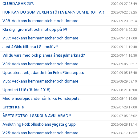
CLUBDAGAR 25%
2022-09-27 08:49
HUR KAN DU SOM VUXEN STÖTTA BARN SOM IDROTTAR
2022-09-22 09:25
V.38: Veckans hemmamatcher och domare
2022-09-20 08:14
Klä dig i grön/vitt och möt upp på IP!
2022-09-16 20:32
V.37: Veckans hemmamatcher och domare
2022-09-12 17:00
Just 4 Girls tillbaka i Glumslöv !!
2022-09-11 19:40
Vill du vara med och planera årets julmarknad?
2022-09-11 16:30
V.36: Veckans hemmamatcher och domare
2022-09-06 08:17
Uppdaterat erbjudande från Eriks Fönsterputs
2022-09-05 15:40
V.35: Veckans hemmamatcher och domare
2022-08-29 09:19
Uppstart U18 (födda 2018)
2022-08-21 16:00
Medlemserbjudande från Eriks Fönsterputs.
2022-08-11 19:00
Grattis Kalle
2022-07-29 17:00
ÅRETS FOTBOLLSSKOLA AVKLARAD !!
2022-07-05 08:02
Avslutning Fotbollsskolans yngsta grupp
2022-06-28 11:14
V.25: Veckans hemmamatcher och domare
2022-06-17 12:32