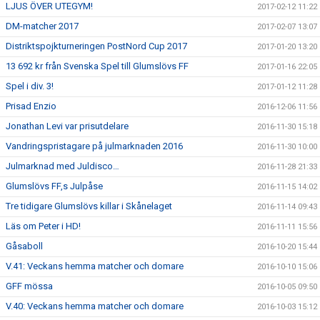
LJUS ÖVER UTEGYM!
2017-02-12 11:22
DM-matcher 2017
2017-02-07 13:07
Distriktspojkturneringen PostNord Cup 2017
2017-01-20 13:20
13 692 kr från Svenska Spel till Glumslövs FF
2017-01-16 22:05
Spel i div. 3!
2017-01-12 11:28
Prisad Enzio
2016-12-06 11:56
Jonathan Levi var prisutdelare
2016-11-30 15:18
Vandringspristagare på julmarknaden 2016
2016-11-30 10:00
Julmarknad med Juldisco…
2016-11-28 21:33
Glumslövs FF,s Julpåse
2016-11-15 14:02
Tre tidigare Glumslövs killar i Skånelaget
2016-11-14 09:43
Läs om Peter i HD!
2016-11-11 15:56
Gåsaboll
2016-10-20 15:44
V.41: Veckans hemma matcher och domare
2016-10-10 15:06
GFF mössa
2016-10-05 09:50
V.40: Veckans hemma matcher och domare
2016-10-03 15:12