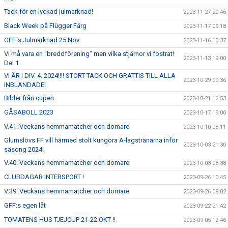
Tack för en lyckad julmarknad!
2023-11-27 20:46
Black Week på Flügger Färg
2023-11-17 09:18
GFF´s Julmarknad 25 Nov
2023-11-16 10:37
Vi må vara en "breddförening" men vilka stjärnor vi fostrat!
2023-11-13 19:00
Del 1
VI ÄR I DIV. 4. 2024!!!! STORT TACK OCH GRATTIS TILL ALLA
2023-10-29 09:36
INBLANDADE!
Bilder från cupen
2023-10-21 12:53
GÅSABOLL 2023
2023-10-17 19:00
V.41: Veckans hemmamatcher och domare
2023-10-10 08:11
Glumslövs FF vill härmed stolt kungöra A-lagstränarna inför
2023-10-03 21:30
säsong 2024!
V.40: Veckans hemmamatcher och domare
2023-10-03 08:38
CLUBDAGAR INTERSPORT !
2023-09-26 10:45
V.39: Veckans hemmamatcher och domare
2023-09-26 08:02
GFF:s egen låt
2023-09-22 21:42
TOMATENS HUS TJEJCUP 21-22 OKT !!
2023-09-05 12:46