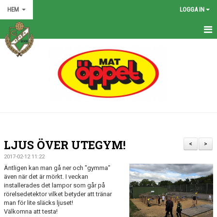
HEM
LOGGA IN
HEM
NYHETER
GRÖNA TRÅDEN
FÖRENINGEN
KONTAKT
LJUS ÖVER UTEGYM!
<
>
KALENDER
2017-02-12 11:22
Äntligen kan man gå ner och "gymma"
BILDGALLERI
även när det är mörkt. I veckan
installerades det lampor som går på
rörelsedetektor vilket betyder att tränar
MATCHER
man för lite släcks ljuset!
Välkomna att testa!
VÅRA LAG