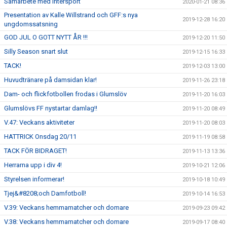
Samarbete med Intersport
2020-01-21 08:36
Presentation av Kalle Willstrand och GFF:s nya
2019-12-28 16:20
ungdomssatsning
GOD JUL O GOTT NYTT ÅR !!!
2019-12-20 11:50
Silly Season snart slut
2019-12-15 16:33
TACK!
2019-12-03 13:00
Huvudtränare på damsidan klar!
2019-11-26 23:18
Dam- och flickfotbollen frodas i Glumslöv
2019-11-20 16:03
Glumslövs FF nystartar damlag!!
2019-11-20 08:49
V.47: Veckans aktiviteter
2019-11-20 08:03
HATTRICK Onsdag 20/11
2019-11-19 08:58
TACK FÖR BIDRAGET!
2019-11-13 13:36
Herrarna upp i div 4!
2019-10-21 12:06
Styrelsen informerar!
2019-10-18 10:49
Tjej&#8208;och Damfotboll!
2019-10-14 16:53
V.39: Veckans hemmamatcher och domare
2019-09-23 09:42
V.38: Veckans hemmamatcher och domare
2019-09-17 08:40