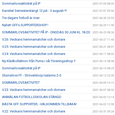
Sommarlovsaktivitet på IP
2021-07-09 08:05
Kansliet Semesterstängt 12 juli - 3 augusti !!!
2021-07-07 09:50
Tre dagars fotboll är över
2021-06-30 23:59
Nyhet! GFFs SUPPORTERSHOP !
2021-06-29 11:00
SOMMARLOVSAKTIVITET PÅ IP - ONSDAG 30 JUNI KL 18-20
2021-06-29 08:26
V.26: Veckans hemmamatcher och domare
2021-06-27 11:40
V.25: Veckans hemmamatcher och domare
2021-06-21 08:01
V.24: Veckans hemmamatcher och domare
2021-06-17 08:55
Ny Klädkollektion från Puma i vår föreningsshop !!
2021-06-15 08:58
Sommarlovsaktivitet på IP
2021-06-15 08:29
Glumslövs FF - Strövelstorp/salamis 2-0
2021-06-13 22:00
SOMMARLOVSAKTIVITET
2021-06-09 14:15
V.23: Veckans hemmamatcher och domare
2021-06-07 08:50
ANMÄLAN FOTBOLLSSKOLAN STÄNGD
2021-06-02 12:14
BÄSTA GFF SUPPORTER; -VÄLKOMMEN TILLBAKA!
2021-06-02 12:00
V.22: Veckans hemmamatcher och domare
2021-05-31 09:24