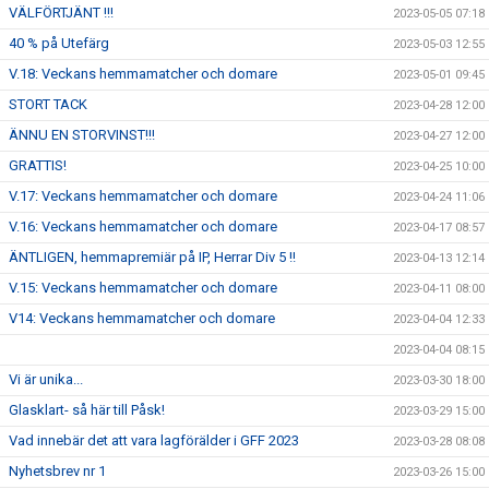
VÄLFÖRTJÄNT !!!
2023-05-05 07:18
40 % på Utefärg
2023-05-03 12:55
V.18: Veckans hemmamatcher och domare
2023-05-01 09:45
STORT TACK
2023-04-28 12:00
ÄNNU EN STORVINST!!!
2023-04-27 12:00
GRATTIS!
2023-04-25 10:00
V.17: Veckans hemmamatcher och domare
2023-04-24 11:06
V.16: Veckans hemmamatcher och domare
2023-04-17 08:57
ÄNTLIGEN, hemmapremiär på IP, Herrar Div 5 !!
2023-04-13 12:14
V.15: Veckans hemmamatcher och domare
2023-04-11 08:00
V14: Veckans hemmamatcher och domare
2023-04-04 12:33
2023-04-04 08:15
Vi är unika...
2023-03-30 18:00
Glasklart- så här till Påsk!
2023-03-29 15:00
Vad innebär det att vara lagförälder i GFF 2023
2023-03-28 08:08
Nyhetsbrev nr 1
2023-03-26 15:00