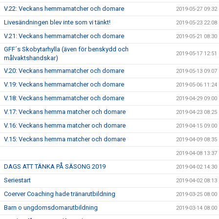
V.22: Veckans hemmamatcher och domare
2019-05-27 09:32
Livesändningen blev inte som vi tänkt!
2019-05-23 22:08
V.21: Veckans hemmamatcher och domare
2019-05-21 08:30
GFF´s Skobytarhylla (även för benskydd och
2019-05-17 12:51
målvaktshandskar)
V.20: Veckans hemmamatcher och domare
2019-05-13 09:07
V.19: Veckans hemmamatcher och domare
2019-05-06 11:24
V.18: Veckans hemmamatcher och domare
2019-04-29 09:00
V.17: Veckans hemma matcher och domare
2019-04-23 08:25
V.16: Veckans hemma matcher och domare
2019-04-15 09:00
V.15: Veckans hemma matcher och domare
2019-04-09 08:35
2019-04-08 13:37
DAGS ATT TÄNKA PÅ SÄSONG 2019
2019-04-02 14:30
Seriestart
2019-04-02 08:13
Coerver Coaching hade tränarutbildning
2019-03-25 08:00
Barn o ungdomsdomarutbildning
2019-03-14 08:00