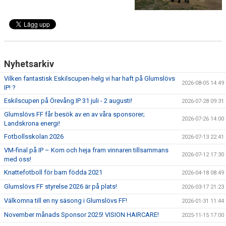
BLI MEDLEM
KLÄDKOLLEKTION
Nyhetsarkiv
FOTBOLLSSKOLAN 2026
Vilken fantastisk Eskilscupen-helg vi har haft på Glumslövs
2026-08-05 14:49
IP! ?
Eskilscupen på Örevång IP 31 juli - 2 augusti!
2026-07-28 09:31
Glumslövs FF får besök av en av våra sponsorer;
2026-07-26 14:00
Landskrona energi!
Fotbollsskolan 2026
2026-07-13 22:41
VM-final på IP – Kom och heja fram vinnaren tillsammans
2026-07-12 17:30
med oss!
Knattefotboll för barn födda 2021
2026-04-18 08:49
Glumslövs FF styrelse 2026 är på plats!
2026-03-17 21:23
Välkomna till en ny säsong i Glumslövs FF!
2026-01-31 11:44
November månads Sponsor 2025! VISION HAIRCARE!
2025-11-15 17:00