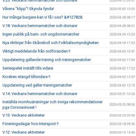
V.20: Veckans hemmamatcher och domare
2020-05-12 09:31
Vårens "klipp"! Skynda fynda!
2020-05-05 10:05
Hur många burgare kan vi få i oss? &#127828;
2020-04-28 08:17
V.18: Veckans hemmamatcher och domare
2020-04-28 08:01
Ingen publik på barn- och ungdomsmatcher
2020-04-24 15:55
Nya riktlinjer från Skåneboll och Folkhälsomyndigheten
2020-04-18 17:52
Viktigt meddelande från ordföranden !!
2020-04-03 10:41
Uppdatering gällande träning och träningsmatcher
2020-04-02 17:04
Seriespelet inställt tills vidare
2020-04-02 17:02
Kiosken stängd tillsvidare !!
2020-04-02 13:37
Uppdatering vad gäller träningsmatcher
2020-04-02 12:10
V.14: Veckans hemmamatcher och domare
2020-03-31 10:20
Inställda inomhusträningar och övriga rekommendationer
2020-03-25 08:06
pga Coronaviruset !
V.13: Veckans aktiviteter
2020-03-23 09:00
Föreningsdagar hos Intersport !!
2020-03-18 09:36
V.12: Veckans aktiviteter
2020-03-15 15:45