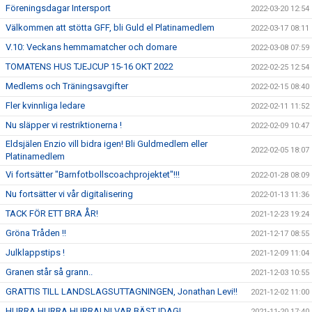
Föreningsdagar Intersport
2022-03-20 12:54
Välkommen att stötta GFF, bli Guld el Platinamedlem
2022-03-17 08:11
V.10: Veckans hemmamatcher och domare
2022-03-08 07:59
TOMATENS HUS TJEJCUP 15-16 OKT 2022
2022-02-25 12:54
Medlems och Träningsavgifter
2022-02-15 08:40
Fler kvinnliga ledare
2022-02-11 11:52
Nu släpper vi restriktionerna !
2022-02-09 10:47
Eldsjälen Enzio vill bidra igen! Bli Guldmedlem eller
2022-02-05 18:07
Platinamedlem
Vi fortsätter "Barnfotbollscoachprojektet"!!!
2022-01-28 08:09
Nu fortsätter vi vår digitalisering
2022-01-13 11:36
TACK FÖR ETT BRA ÅR!
2021-12-23 19:24
Gröna Tråden !!
2021-12-17 08:55
Julklappstips !
2021-12-09 11:04
Granen står så grann..
2021-12-03 10:55
GRATTIS TILL LANDSLAGSUTTAGNINGEN, Jonathan Levi!!
2021-12-02 11:00
HURRA HURRA HURRA! NI VAR BÄST IDAG!
2021-11-20 17:40