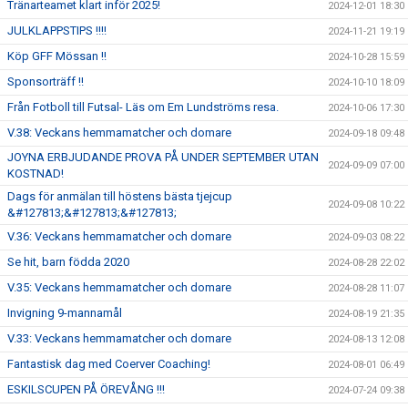
Tränarteamet klart inför 2025!
2024-12-01 18:30
JULKLAPPSTIPS !!!!
2024-11-21 19:19
Köp GFF Mössan !!
2024-10-28 15:59
Sponsorträff !!
2024-10-10 18:09
Från Fotboll till Futsal- Läs om Em Lundströms resa.
2024-10-06 17:30
V.38: Veckans hemmamatcher och domare
2024-09-18 09:48
JOYNA ERBJUDANDE PROVA PÅ UNDER SEPTEMBER UTAN
2024-09-09 07:00
KOSTNAD!
Dags för anmälan till höstens bästa tjejcup
2024-09-08 10:22
&#127813;&#127813;&#127813;
V.36: Veckans hemmamatcher och domare
2024-09-03 08:22
Se hit, barn födda 2020
2024-08-28 22:02
V.35: Veckans hemmamatcher och domare
2024-08-28 11:07
Invigning 9-mannamål
2024-08-19 21:35
V.33: Veckans hemmamatcher och domare
2024-08-13 12:08
Fantastisk dag med Coerver Coaching!
2024-08-01 06:49
ESKILSCUPEN PÅ ÖREVÅNG !!!
2024-07-24 09:38