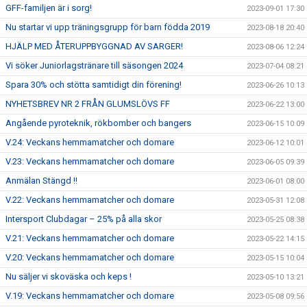
GFF-familjen är i sorg!
2023-09-01 17:30
Nu startar vi upp träningsgrupp för barn födda 2019
2023-08-18 20:40
HJÄLP MED ÅTERUPPBYGGNAD AV SARGER!
2023-08-06 12:24
Vi söker Juniorlagstränare till säsongen 2024
2023-07-04 08:21
Spara 30% och stötta samtidigt din förening!
2023-06-26 10:13
NYHETSBREV NR 2 FRÅN GLUMSLÖVS FF
2023-06-22 13:00
Angående pyroteknik, rökbomber och bangers
2023-06-15 10:09
V.24: Veckans hemmamatcher och domare
2023-06-12 10:01
V.23: Veckans hemmamatcher och domare
2023-06-05 09:39
Anmälan Stängd !!
2023-06-01 08:00
V.22: Veckans hemmamatcher och domare
2023-05-31 12:08
Intersport Clubdagar – 25% på alla skor
2023-05-25 08:38
V.21: Veckans hemmamatcher och domare
2023-05-22 14:15
V.20: Veckans hemmamatcher och domare
2023-05-15 10:04
Nu säljer vi skoväska och keps !
2023-05-10 13:21
V.19: Veckans hemmamatcher och domare
2023-05-08 09:56