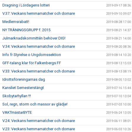
Dragning i Lördagens lotteri
2019-09-17 08:36
V.37: Veckans hemmamatcher och domare
2019-09-10 09:07
Medlemsrabatt!
2019-08-28 17:00
NY TRÄNINGSGRUPP f. 2015
2019-08-21 14:37
Julmarknadskommittén behöver DIG!
2019-08-21 14:00
V.34: Veckans hemmamatcher och domare
2019-08-20 08:36
Info fr Styrelse o Ungdomssektion
2019-08-14 10:20
GFF-talang klar för Falkenbergs FF
2019-08-13 15:03
V.33: Veckans hemmamatcher och domare
2019-08-13 08:19
Idrottsföreningarnas dag
2019-08-05 13:02
Kansliet Semesterstängt
2019-07-16 15:44
Skobytarhyllan !!!
2019-07-10 13:04
Sol, regn, storm och massor av glädje!
2019-07-03 10:00
VAKTmästarBYTE
2019-06-24 13:05
V.24: Veckans hemmamatcher och domare
2019-06-11 08:01
V.23: Veckans hemmamatcher och domare
2019-06-03 10:26