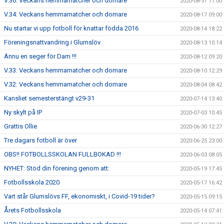
V.36: Veckans hemmamatcher och domare
2020-08-31 11:00
V.34: Veckans hemmamatcher och domare
2020-08-17 09:00
Nu startar vi upp fotboll för knattar födda 2016
2020-08-14 18:22
Föreningsnattvandring i Glumslöv
2020-08-13 10:14
Ännu en seger för Dam !!!
2020-08-12 09:20
V.33: Veckans hemmamatcher och domare
2020-08-10 12:29
V.32: Veckans hemmamatcher och domare
2020-08-04 08:42
Kansliet semesterstängt v29-31
2020-07-14 13:40
Ny skylt på IP
2020-07-03 10:45
Grattis Ollie
2020-06-30 12:27
Tre dagars fotboll är över
2020-06-25 23:00
OBS!! FOTBOLLSSKOLAN FULLBOKAD !!!
2020-06-03 08:05
NYHET: Stöd din förening genom att:
2020-05-19 17:45
Fotbollsskola 2020
2020-05-17 16:42
Vart står Glumslövs FF, ekonomiskt, i Covid-19 tider?
2020-05-15 09:15
Årets Fotbollsskola
2020-05-14 07:41