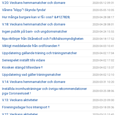
V.20: Veckans hemmamatcher och domare
2020-05-12 09:31
Vårens "klipp"! Skynda fynda!
2020-05-05 10:05
Hur många burgare kan vi få i oss? &#127828;
2020-04-28 08:17
V.18: Veckans hemmamatcher och domare
2020-04-28 08:01
Ingen publik på barn- och ungdomsmatcher
2020-04-24 15:55
Nya riktlinjer från Skåneboll och Folkhälsomyndigheten
2020-04-18 17:52
Viktigt meddelande från ordföranden !!
2020-04-03 10:41
Uppdatering gällande träning och träningsmatcher
2020-04-02 17:04
Seriespelet inställt tills vidare
2020-04-02 17:02
Kiosken stängd tillsvidare !!
2020-04-02 13:37
Uppdatering vad gäller träningsmatcher
2020-04-02 12:10
V.14: Veckans hemmamatcher och domare
2020-03-31 10:20
Inställda inomhusträningar och övriga rekommendationer
2020-03-25 08:06
pga Coronaviruset !
V.13: Veckans aktiviteter
2020-03-23 09:00
Föreningsdagar hos Intersport !!
2020-03-18 09:36
V.12: Veckans aktiviteter
2020-03-15 15:45