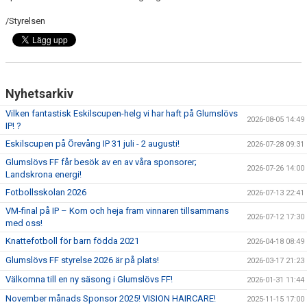
/Styrelsen
Nyhetsarkiv
Vilken fantastisk Eskilscupen-helg vi har haft på Glumslövs
2026-08-05 14:49
IP! ?
Eskilscupen på Örevång IP 31 juli - 2 augusti!
2026-07-28 09:31
Glumslövs FF får besök av en av våra sponsorer;
2026-07-26 14:00
Landskrona energi!
Fotbollsskolan 2026
2026-07-13 22:41
VM-final på IP – Kom och heja fram vinnaren tillsammans
2026-07-12 17:30
med oss!
Knattefotboll för barn födda 2021
2026-04-18 08:49
Glumslövs FF styrelse 2026 är på plats!
2026-03-17 21:23
Välkomna till en ny säsong i Glumslövs FF!
2026-01-31 11:44
November månads Sponsor 2025! VISION HAIRCARE!
2025-11-15 17:00