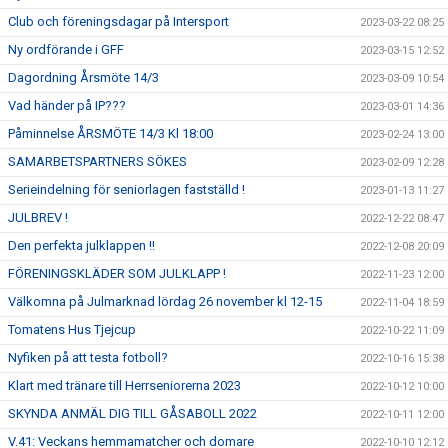
Club och föreningsdagar på Intersport
2023-03-22 08:25
Ny ordförande i GFF
2023-03-15 12:52
Dagordning Årsmöte 14/3
2023-03-09 10:54
Vad händer på IP???
2023-03-01 14:36
Påminnelse ÅRSMÖTE 14/3 Kl 18:00
2023-02-24 13:00
SAMARBETSPARTNERS SÖKES
2023-02-09 12:28
Serieindelning för seniorlagen fastställd !
2023-01-13 11:27
JULBREV !
2022-12-22 08:47
Den perfekta julklappen !!
2022-12-08 20:09
FÖRENINGSKLÄDER SOM JULKLAPP !
2022-11-23 12:00
Välkomna på Julmarknad lördag 26 november kl 12-15
2022-11-04 18:59
Tomatens Hus Tjejcup
2022-10-22 11:09
Nyfiken på att testa fotboll?
2022-10-16 15:38
Klart med tränare till Herrseniorerna 2023
2022-10-12 10:00
SKYNDA ANMÄL DIG TILL GÅSABOLL 2022
2022-10-11 12:00
V.41: Veckans hemmamatcher och domare
2022-10-10 12:12