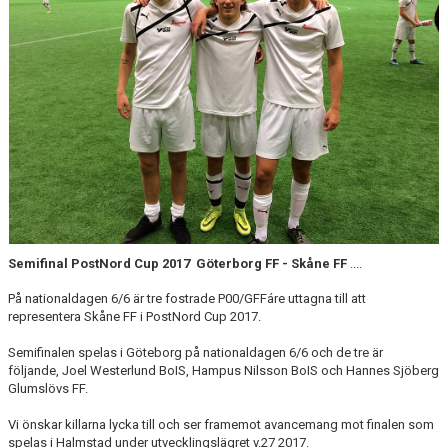
BLI MEDLEM
KLÄDKOLLEKTION
FOTBOLLSSKOLAN 2026
Semifinal PostNord Cup 2017 Göterborg FF - Skåne FF
....
På nationaldagen 6/6 är tre fostrade P00/GFFáre uttagna till att
representera Skåne FF i PostNord Cup 2017.
Semifinalen spelas i Göteborg på nationaldagen 6/6 och de tre är
följande, Joel Westerlund BoIS, Hampus Nilsson BoIS och Hannes Sjöberg
Glumslövs FF.
Vi önskar killarna lycka till och ser framemot avancemang mot finalen som
spelas i Halmstad under utvecklingslägret v.27 2017.