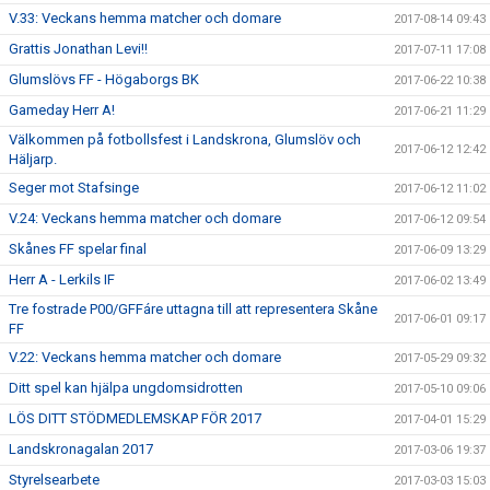
V.33: Veckans hemma matcher och domare
2017-08-14 09:43
Grattis Jonathan Levi!!
2017-07-11 17:08
Glumslövs FF - Högaborgs BK
2017-06-22 10:38
Gameday Herr A!
2017-06-21 11:29
Välkommen på fotbollsfest i Landskrona, Glumslöv och
2017-06-12 12:42
Häljarp.
Seger mot Stafsinge
2017-06-12 11:02
V.24: Veckans hemma matcher och domare
2017-06-12 09:54
Skånes FF spelar final
2017-06-09 13:29
Herr A - Lerkils IF
2017-06-02 13:49
Tre fostrade P00/GFFáre uttagna till att representera Skåne
2017-06-01 09:17
FF
V.22: Veckans hemma matcher och domare
2017-05-29 09:32
Ditt spel kan hjälpa ungdomsidrotten
2017-05-10 09:06
LÖS DITT STÖDMEDLEMSKAP FÖR 2017
2017-04-01 15:29
Landskronagalan 2017
2017-03-06 19:37
Styrelsearbete
2017-03-03 15:03