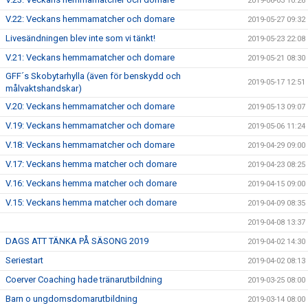
2019-06-03 10:26
V.22: Veckans hemmamatcher och domare
2019-05-27 09:32
Livesändningen blev inte som vi tänkt!
2019-05-23 22:08
V.21: Veckans hemmamatcher och domare
2019-05-21 08:30
GFF´s Skobytarhylla (även för benskydd och
2019-05-17 12:51
målvaktshandskar)
V.20: Veckans hemmamatcher och domare
2019-05-13 09:07
V.19: Veckans hemmamatcher och domare
2019-05-06 11:24
V.18: Veckans hemmamatcher och domare
2019-04-29 09:00
V.17: Veckans hemma matcher och domare
2019-04-23 08:25
V.16: Veckans hemma matcher och domare
2019-04-15 09:00
V.15: Veckans hemma matcher och domare
2019-04-09 08:35
2019-04-08 13:37
DAGS ATT TÄNKA PÅ SÄSONG 2019
2019-04-02 14:30
Seriestart
2019-04-02 08:13
Coerver Coaching hade tränarutbildning
2019-03-25 08:00
Barn o ungdomsdomarutbildning
2019-03-14 08:00