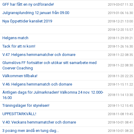
GFF har fått en ny ordförande!
2019-03-07 11:32
Julgransplundring 12 januari från 09.00
2019-01-06 16:30
Nya Öppettider kansliet 2019
2018-12-21 13:00
2018-12-20 15:57
Helgens match
2018-11-29 09:21
Tack för att ni kom!
2018-11-26 16:30
V.47: Helgens hemmamatcher och domare
2018-11-22 08:35
Glumslövs FF fortsätter och utökar sitt samarbete med
2018-11-22 08:30
Coerver Coaching
Välkommen tillbaka!
2018-11-20 22:25
V.46: Helgens hemmamatch och domare
2018-11-15 11:22
Äntligen dags för Julmarknaden! Välkomna 24 nov. 12.000-
2018-11-14 13:30
16.00
Träningsläger för styrelsen!
2018-11-12 15:45
UPPESITTARKVÄLL!
2018-11-08 19:45
V.40: Veckans hemmamatcher och domare
2018-10-01 08:41
3 poäng men ändå en tung dag...
2018-10-01 08:20