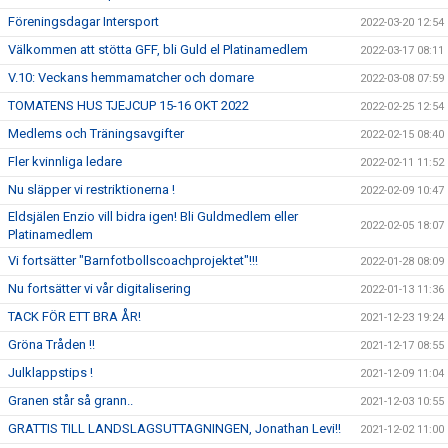
Föreningsdagar Intersport
2022-03-20 12:54
Välkommen att stötta GFF, bli Guld el Platinamedlem
2022-03-17 08:11
V.10: Veckans hemmamatcher och domare
2022-03-08 07:59
TOMATENS HUS TJEJCUP 15-16 OKT 2022
2022-02-25 12:54
Medlems och Träningsavgifter
2022-02-15 08:40
Fler kvinnliga ledare
2022-02-11 11:52
Nu släpper vi restriktionerna !
2022-02-09 10:47
Eldsjälen Enzio vill bidra igen! Bli Guldmedlem eller
2022-02-05 18:07
Platinamedlem
Vi fortsätter "Barnfotbollscoachprojektet"!!!
2022-01-28 08:09
Nu fortsätter vi vår digitalisering
2022-01-13 11:36
TACK FÖR ETT BRA ÅR!
2021-12-23 19:24
Gröna Tråden !!
2021-12-17 08:55
Julklappstips !
2021-12-09 11:04
Granen står så grann..
2021-12-03 10:55
GRATTIS TILL LANDSLAGSUTTAGNINGEN, Jonathan Levi!!
2021-12-02 11:00