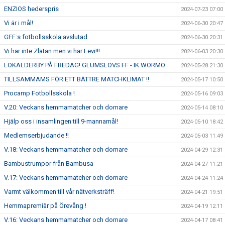
ENZIOS hederspris
2024-07-23 07:00
Vi är i mål!
2024-06-30 20:47
GFF:s fotbollsskola avslutad
2024-06-30 20:31
Vi har inte Zlatan men vi har Levi!!!
2024-06-03 20:30
LOKALDERBY PÅ FREDAG! GLUMSLÖVS FF - IK WORMO
2024-05-28 21:30
TILLSAMMAMS FÖR ETT BÄTTRE MATCHKLIMAT !!
2024-05-17 10:50
Procamp Fotbollsskola !
2024-05-16 09:03
V.20: Veckans hemmamatcher och domare
2024-05-14 08:10
Hjälp oss i insamlingen till 9-mannamål!
2024-05-10 18:42
Medlemserbjudande !!
2024-05-03 11:49
V.18: Veckans hemmamatcher och domare
2024-04-29 12:31
Bambustrumpor från Bambusa
2024-04-27 11:21
V.17: Veckans hemmamatcher och domare
2024-04-24 11:24
Varmt välkommen till vår nätverksträff!
2024-04-21 19:51
Hemmapremiär på Örevång !
2024-04-19 12:11
V.16: Veckans hemmamatcher och domare
2024-04-17 08:41