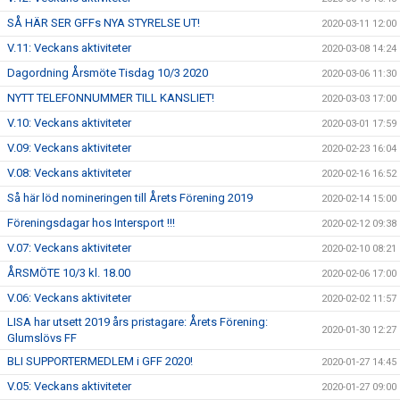
SÅ HÄR SER GFFs NYA STYRELSE UT!
2020-03-11 12:00
V.11: Veckans aktiviteter
2020-03-08 14:24
Dagordning Årsmöte Tisdag 10/3 2020
2020-03-06 11:30
NYTT TELEFONNUMMER TILL KANSLIET!
2020-03-03 17:00
V.10: Veckans aktiviteter
2020-03-01 17:59
V.09: Veckans aktiviteter
2020-02-23 16:04
V.08: Veckans aktiviteter
2020-02-16 16:52
Så här löd nomineringen till Årets Förening 2019
2020-02-14 15:00
Föreningsdagar hos Intersport !!!
2020-02-12 09:38
V.07: Veckans aktiviteter
2020-02-10 08:21
ÅRSMÖTE 10/3 kl. 18.00
2020-02-06 17:00
V.06: Veckans aktiviteter
2020-02-02 11:57
LISA har utsett 2019 års pristagare: Årets Förening:
2020-01-30 12:27
Glumslövs FF
BLI SUPPORTERMEDLEM i GFF 2020!
2020-01-27 14:45
V.05: Veckans aktiviteter
2020-01-27 09:00