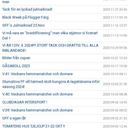
men
Tack för en lyckad julmarknad!
2023-11-27 20:46
Black Week på Flügger Färg
2023-11-17 09:18
GFF´s Julmarknad 25 Nov
2023-11-16 10:37
Vi må vara en "breddförening" men vilka stjärnor vi fostrat!
2023-11-13 19:00
Del 1
VI ÄR I DIV. 4. 2024!!!! STORT TACK OCH GRATTIS TILL ALLA
2023-10-29 09:36
INBLANDADE!
Bilder från cupen
2023-10-21 12:53
GÅSABOLL 2023
2023-10-17 19:00
V.41: Veckans hemmamatcher och domare
2023-10-10 08:11
Glumslövs FF vill härmed stolt kungöra A-lagstränarna inför
2023-10-03 21:30
säsong 2024!
V.40: Veckans hemmamatcher och domare
2023-10-03 08:38
CLUBDAGAR INTERSPORT !
2023-09-26 10:45
V.39: Veckans hemmamatcher och domare
2023-09-26 08:02
GFF:s egen låt
2023-09-22 21:42
TOMATENS HUS TJEJCUP 21-22 OKT !!
2023-09-05 12:46