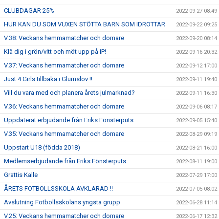
CLUBDAGAR 25%
2022-09-27 08:49
HUR KAN DU SOM VUXEN STÖTTA BARN SOM IDROTTAR
2022-09-22 09:25
V.38: Veckans hemmamatcher och domare
2022-09-20 08:14
Klä dig i grön/vitt och möt upp på IP!
2022-09-16 20:32
V.37: Veckans hemmamatcher och domare
2022-09-12 17:00
Just 4 Girls tillbaka i Glumslöv !!
2022-09-11 19:40
Vill du vara med och planera årets julmarknad?
2022-09-11 16:30
V.36: Veckans hemmamatcher och domare
2022-09-06 08:17
Uppdaterat erbjudande från Eriks Fönsterputs
2022-09-05 15:40
V.35: Veckans hemmamatcher och domare
2022-08-29 09:19
Uppstart U18 (födda 2018)
2022-08-21 16:00
Medlemserbjudande från Eriks Fönsterputs.
2022-08-11 19:00
Grattis Kalle
2022-07-29 17:00
ÅRETS FOTBOLLSSKOLA AVKLARAD !!
2022-07-05 08:02
Avslutning Fotbollsskolans yngsta grupp
2022-06-28 11:14
V.25: Veckans hemmamatcher och domare
2022-06-17 12:32