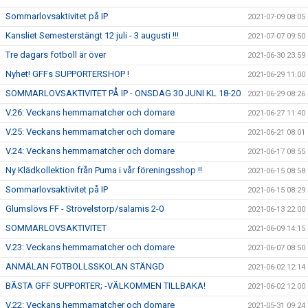
Sommarlovsaktivitet på IP
2021-07-09 08:05
Kansliet Semesterstängt 12 juli - 3 augusti !!!
2021-07-07 09:50
Tre dagars fotboll är över
2021-06-30 23:59
Nyhet! GFFs SUPPORTERSHOP !
2021-06-29 11:00
SOMMARLOVSAKTIVITET PÅ IP - ONSDAG 30 JUNI KL 18-20
2021-06-29 08:26
V.26: Veckans hemmamatcher och domare
2021-06-27 11:40
V.25: Veckans hemmamatcher och domare
2021-06-21 08:01
V.24: Veckans hemmamatcher och domare
2021-06-17 08:55
Ny Klädkollektion från Puma i vår föreningsshop !!
2021-06-15 08:58
Sommarlovsaktivitet på IP
2021-06-15 08:29
Glumslövs FF - Strövelstorp/salamis 2-0
2021-06-13 22:00
SOMMARLOVSAKTIVITET
2021-06-09 14:15
V.23: Veckans hemmamatcher och domare
2021-06-07 08:50
ANMÄLAN FOTBOLLSSKOLAN STÄNGD
2021-06-02 12:14
BÄSTA GFF SUPPORTER; -VÄLKOMMEN TILLBAKA!
2021-06-02 12:00
V.22: Veckans hemmamatcher och domare
2021-05-31 09:24