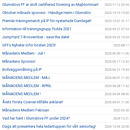
Glumslövs FF är stolt certifierad förening av Majblomman!
2025-11-12 20:54
Oktober månads sponsor - Händige Herrn i Glumslöv
2025-10-19 19:00
Premiär-träningsmatch på IP för nystartade Damlaget!
2025-10-07 21:17
Information till träningsgrupp födda 2021
2025-09-27 07:54
JumpYard 7-8 november - save the date!
2025-09-25 19:54
GFFs Nyheter inför hösten 2025!
2025-08-17
Månadens Medlem - Juli !
2025-06-30 11:06
Månadens Sponsor
2025-06-17 12:42
Bollväggsmålning på IP
2025-06-15 19:44
MÅNADENS MEDLEM - MAJ
2025-06-01 11:50
MÅNADENS MEDLEM - APRIL
2025-04-28 17:42
MÅNADENS MEDLEM !
2025-04-04 08:56
Årets första Coerver-tillfälle avklarat!
2025-04-01 11:00
Månadens Medlem Februari
2025-02-20
Vad har hänt i Glumslövs FF under 2024?
2024-12-21
Dags att presentera hela ledartruppen för vårt seniorlag!
2024-12-04 20:00