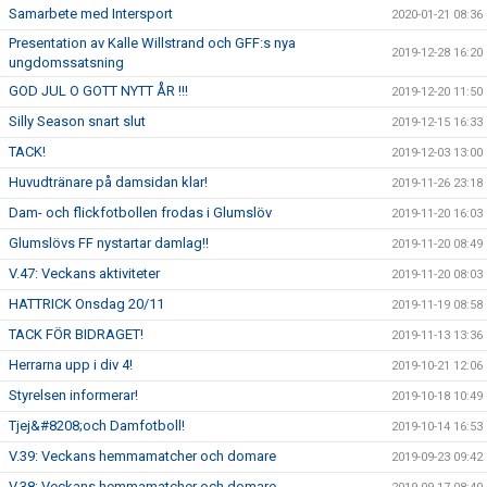
Samarbete med Intersport
2020-01-21 08:36
Presentation av Kalle Willstrand och GFF:s nya
2019-12-28 16:20
ungdomssatsning
GOD JUL O GOTT NYTT ÅR !!!
2019-12-20 11:50
Silly Season snart slut
2019-12-15 16:33
TACK!
2019-12-03 13:00
Huvudtränare på damsidan klar!
2019-11-26 23:18
Dam- och flickfotbollen frodas i Glumslöv
2019-11-20 16:03
Glumslövs FF nystartar damlag!!
2019-11-20 08:49
V.47: Veckans aktiviteter
2019-11-20 08:03
HATTRICK Onsdag 20/11
2019-11-19 08:58
TACK FÖR BIDRAGET!
2019-11-13 13:36
Herrarna upp i div 4!
2019-10-21 12:06
Styrelsen informerar!
2019-10-18 10:49
Tjej&#8208;och Damfotboll!
2019-10-14 16:53
V.39: Veckans hemmamatcher och domare
2019-09-23 09:42
V.38: Veckans hemmamatcher och domare