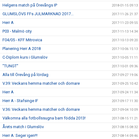
Helgens match på Örevångs IP
2018-01-15 09:13
GLUMSLÖVS FFs JULMARKNAD 2017...
2017-11-26 21:37
Herr A
2017-11-23 09:55
P03 - Malmö city
2017-11-13 14:34
F04/05 - KFF Mitrovica
2017-10-13 09:20
Planering Herr A 2018
2017-10-06 15:13
C-Diplom kurs i Glumslöv
2017-10-05 11:11
"TUNGT"
2017-10-01 09:36
Alla till Örevång på lördag
2017-09-27 19:06
V.39: Veckans hemma matcher och domare
2017-09-25 10:42
Herr A
2017-09-24 11:34
Herr A - Stafsinge IF
2017-09-17 11:30
V.36: Veckans hemma matcher och domare
2017-09-04 10:09
Välkomna alla fotbollssugna barn födda 2013!
2017-08-15 11:21
Årets match i Glumslöv
2017-08-15 08:32
Herr A: Seger igen!!!
2017-08-14 09:46