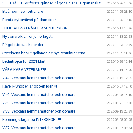
SLUTSÅLT ! För första gången någonsin är alla granar slut!
2020-11-26 10:06
Ett år som seniortränare
2020-11-25 21:40
Första nyförvärvet på damsidan!
2020-11-25 16:45
JULKLAPPAR FRÅN TEAM INTERSPORT
2020-11-17 10:36
Ny tränare klar för juniorlaget!
2020-11-13 20:23
Bingolottos Julkalender
2020-11-03 12:39
Styrelsens beslut gällande de nya restriktionerna
2020-11-01 11:06
Ledartrojka för 2021 klar!
2020-10-28 13:44
VÅRA KÄRA VETERANER!
2020-10-14 16:00
V.42: Veckans hemmamatcher och domare
2020-10-12 12:15
Ravelli- Shopen är öppen igen !!!
2020-10-07 12:10
V.40: Veckans hemmamatcher och domare
2020-09-28 13:40
V.39: Veckans hemmamatcher och domare
2020-09-21 10:20
V.38: Veckans hemmamatcher och domare
2020-09-13 20:39
Föreningsdagar på INTERSPORT !!!
2020-09-08 09:05
V.37: Veckans hemmamatcher och domare
2020-09-07 08:34