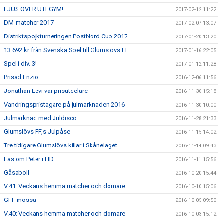
LJUS ÖVER UTEGYM!
2017-02-12 11:22
DM-matcher 2017
2017-02-07 13:07
Distriktspojkturneringen PostNord Cup 2017
2017-01-20 13:20
13 692 kr från Svenska Spel till Glumslövs FF
2017-01-16 22:05
Spel i div. 3!
2017-01-12 11:28
Prisad Enzio
2016-12-06 11:56
Jonathan Levi var prisutdelare
2016-11-30 15:18
Vandringspristagare på julmarknaden 2016
2016-11-30 10:00
Julmarknad med Juldisco…
2016-11-28 21:33
Glumslövs FF,s Julpåse
2016-11-15 14:02
Tre tidigare Glumslövs killar i Skånelaget
2016-11-14 09:43
Läs om Peter i HD!
2016-11-11 15:56
Gåsaboll
2016-10-20 15:44
V.41: Veckans hemma matcher och domare
2016-10-10 15:06
GFF mössa
2016-10-05 09:50
V.40: Veckans hemma matcher och domare
2016-10-03 15:12