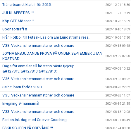
Tränarteamet klart inför 2025!
2024-12-01 18:30
JULKLAPPSTIPS !!!!
2024-11-21 19:19
Köp GFF Mössan !!
2024-10-28 15:59
Sponsorträff !!
2024-10-10 18:09
Från Fotboll till Futsal- Läs om Em Lundströms resa.
2024-10-06 17:30
V.38: Veckans hemmamatcher och domare
2024-09-18 09:48
JOYNA ERBJUDANDE PROVA PÅ UNDER SEPTEMBER UTAN
2024-09-09 07:00
KOSTNAD!
Dags för anmälan till höstens bästa tjejcup
2024-09-08 10:22
&#127813;&#127813;&#127813;
V.36: Veckans hemmamatcher och domare
2024-09-03 08:22
Se hit, barn födda 2020
2024-08-28 22:02
V.35: Veckans hemmamatcher och domare
2024-08-28 11:07
Invigning 9-mannamål
2024-08-19 21:35
V.33: Veckans hemmamatcher och domare
2024-08-13 12:08
Fantastisk dag med Coerver Coaching!
2024-08-01 06:49
ESKILSCUPEN PÅ ÖREVÅNG !!!
2024-07-24 09:38