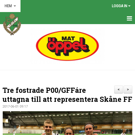
HEM
LOGGA IN
HEM
NYHETER
GRÖNA TRÅDEN
FÖRENINGEN
KONTAKT
Tre fostrade P00/GFFáre
<
>
KALENDER
uttagna till att representera Skåne FF
2017-06-01 09:17
BILDGALLERI
MATCHER
VÅRA LAG