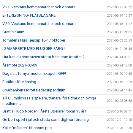
V.21: Veckans hemmamatcher och domare
2021-05-25 09:12
EFTERLYSNING- PLÅTSLAGARE
2021-05-19 10:37
V.20: Veckans hemmamatcher och domare
2021-05-18 11:17
Grattis Karin!
2021-05-11 21:05
Tomatens Hus Tjejcup 16-17 oktober
2021-05-03 23:59
I SAMARBETE MED FLÜGGER FÄRG !
2021-04-21 08:48
Hur kan du som vuxen stötta barn som idrottar ?
2021-04-14 09:21
Årsmöte 2021-03-09
2021-03-24 12:00
Dags att förnya medlemskapet i GFF!
2021-03-20 10:45
Föräldraföreläsning
2021-03-19 10:59
Sparbankens Idrottsledarstipendium.
2021-02-24 14:45
Till Glumslövs FFs spelare, tränare, föräldrar och övriga
2021-02-23 08:38
medlemmar.
Grattis Hugo Nordén ! Årets Spelare Pojkar 15 år !
2020-12-16 08:11
Ge bort sport i jul och stötta samtidigt vår förening!
2020-12-01 10:15
Kalle "målares" Nilssons pris
2020-11-28 19:30