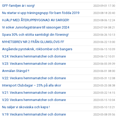
GFF-familjen är i sorg!
2023-09-01 17:30
Nu startar vi upp träningsgrupp för barn födda 2019
2023-08-18 20:40
HJÄLP MED ÅTERUPPBYGGNAD AV SARGER!
2023-08-06 12:24
Vi söker Juniorlagstränare till säsongen 2024
2023-07-04 08:21
Spara 30% och stötta samtidigt din förening!
2023-06-26 10:13
NYHETSBREV NR 2 FRÅN GLUMSLÖVS FF
2023-06-22 13:00
Angående pyroteknik, rökbomber och bangers
2023-06-15 10:09
V.24: Veckans hemmamatcher och domare
2023-06-12 10:01
V.23: Veckans hemmamatcher och domare
2023-06-05 09:39
Anmälan Stängd !!
2023-06-01 08:00
V.22: Veckans hemmamatcher och domare
2023-05-31 12:08
Intersport Clubdagar – 25% på alla skor
2023-05-25 08:38
V.21: Veckans hemmamatcher och domare
2023-05-22 14:15
V.20: Veckans hemmamatcher och domare
2023-05-15 10:04
Nu säljer vi skoväska och keps !
2023-05-10 13:21
V.19: Veckans hemmamatcher och domare
2023-05-08 09:56