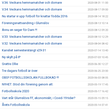
V.36: Veckans hemmamatcher och domare
2020-08-31 11:00
V.34: Veckans hemmamatcher och domare
2020-08-17 09:00
Nu startar vi upp fotboll för knattar födda 2016
2020-08-14 18:22
Föreningsnattvandring i Glumslöv
2020-08-13 10:14
Ännu en seger för Dam !!!
2020-08-12 09:20
V.33: Veckans hemmamatcher och domare
2020-08-10 12:29
V.32: Veckans hemmamatcher och domare
2020-08-04 08:42
Kansliet semesterstängt v29-31
2020-07-14 13:40
Ny skylt på IP
2020-07-03 10:45
Grattis Ollie
2020-06-30 12:27
Tre dagars fotboll är över
2020-06-25 23:00
OBS!! FOTBOLLSSKOLAN FULLBOKAD !!!
2020-06-03 08:05
NYHET: Stöd din förening genom att:
2020-05-19 17:45
Fotbollsskola 2020
2020-05-17 16:42
Vart står Glumslövs FF, ekonomiskt, i Covid-19 tider?
2020-05-15 09:15
Årets Fotbollsskola
2020-05-14 07:41