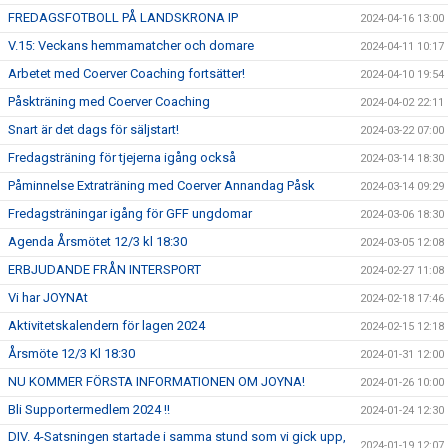
FREDAGSFOTBOLL PÅ LANDSKRONA IP
2024-04-16 13:00
V.15: Veckans hemmamatcher och domare
2024-04-11 10:17
Arbetet med Coerver Coaching fortsätter!
2024-04-10 19:54
Påskträning med Coerver Coaching
2024-04-02 22:11
Snart är det dags för säljstart!
2024-03-22 07:00
Fredagsträning för tjejerna igång också
2024-03-14 18:30
Påminnelse Extraträning med Coerver Annandag Påsk
2024-03-14 09:29
Fredagsträningar igång för GFF ungdomar
2024-03-06 18:30
Agenda Årsmötet 12/3 kl 18:30
2024-03-05 12:08
ERBJUDANDE FRÅN INTERSPORT
2024-02-27 11:08
Vi har JOYNAt
2024-02-18 17:46
Aktivitetskalendern för lagen 2024
2024-02-15 12:18
Årsmöte 12/3 Kl 18:30
2024-01-31 12:00
NU KOMMER FÖRSTA INFORMATIONEN OM JOYNA!
2024-01-26 10:00
Bli Supportermedlem 2024 !!
2024-01-24 12:30
DIV. 4-Satsningen startade i samma stund som vi gick upp,
2024-01-19 12:07