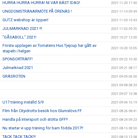
HURRA HURRA HURRA! NI VAR BÄST IDAG!
2021-11-20 17:40
UNGDOMSTRÄNARMÖTE PÅ ÖRENÄS !
2021-11-14 09:49
GUTZ webshop är öppen!
2021-11-03 10:43
JULMARKNAD 2021 !!!
2021-11-02 09:25
"GÅSABOLL" 2021!
2021-10-27 12:00
Första upplagen av Tomatens Hus Tjejcup har gått av
2021-10-20 10:05
stapeln i helgen
SPONSORTRÄFF!
2021-09-22 10:30
Julmarknad 2021
2021-09-21 08:17
GRÄSROTEN
2021-09-09 06:50
2021-09-08 08:33
2021-09-07 10:38
U17 träning inställd 5/9
2021-09-04 16:19
Film från Cityidrotts besök hos Glumslövs FF
2021-08-26 08:41
Handla på Intersport och stötta GFF!!
2021-08-24 09:23
Nu startar vi upp träning för barn födda 2017!!
2021-08-15 08:50
TACK TACK TACK!!!
2021-08-10 12:58