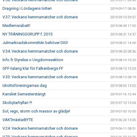
2019-09-17 08:40
Dragning i Lördagens lotteri
2019-09-17 08:36
V.37: Veckans hemmamatcher och domare
2019-09-10 09:07
Medlemsrabatt!
2019-08-28 17:00
NY TRÄNINGSGRUPP f. 2015
2019-08-21 14:37
Julmarknadskommittén behöver DIG!
2019-08-21 14:00
V.34: Veckans hemmamatcher och domare
2019-08-20 08:36
Info fr Styrelse o Ungdomssektion
2019-08-14 10:20
GFF-talang klar för Falkenbergs FF
2019-08-13 15:03
V.33: Veckans hemmamatcher och domare
2019-08-13 08:19
Idrottsföreningarnas dag
2019-08-05 13:02
Kansliet Semesterstängt
2019-07-16 15:44
Skobytarhyllan !!!
2019-07-10 13:04
Sol, regn, storm och massor av glädje!
2019-07-03 10:00
VAKTmästarBYTE
2019-06-24 13:05
V.24: Veckans hemmamatcher och domare
2019-06-11 08:01
V.23: Veckans hemmamatcher och domare