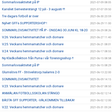
Sommarlovsaktivitet på IP
2021-07-09 08:05
Kansliet Semesterstängt 12 juli - 3 augusti !!!
2021-07-07 09:50
Tre dagars fotboll är över
2021-06-30 23:59
Nyhet! GFFs SUPPORTERSHOP !
2021-06-29 11:00
SOMMARLOVSAKTIVITET PÅ IP - ONSDAG 30 JUNI KL 18-20
2021-06-29 08:26
V.26: Veckans hemmamatcher och domare
2021-06-27 11:40
V.25: Veckans hemmamatcher och domare
2021-06-21 08:01
V.24: Veckans hemmamatcher och domare
2021-06-17 08:55
Ny Klädkollektion från Puma i vår föreningsshop !!
2021-06-15 08:58
Sommarlovsaktivitet på IP
2021-06-15 08:29
Glumslövs FF - Strövelstorp/salamis 2-0
2021-06-13 22:00
SOMMARLOVSAKTIVITET
2021-06-09 14:15
V.23: Veckans hemmamatcher och domare
2021-06-07 08:50
ANMÄLAN FOTBOLLSSKOLAN STÄNGD
2021-06-02 12:14
BÄSTA GFF SUPPORTER; -VÄLKOMMEN TILLBAKA!
2021-06-02 12:00
V.22: Veckans hemmamatcher och domare
2021-05-31 09:24