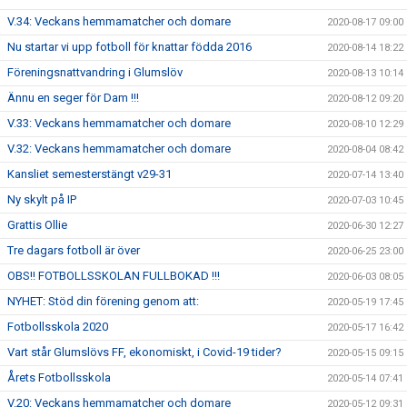
V.34: Veckans hemmamatcher och domare
2020-08-17 09:00
Nu startar vi upp fotboll för knattar födda 2016
2020-08-14 18:22
Föreningsnattvandring i Glumslöv
2020-08-13 10:14
Ännu en seger för Dam !!!
2020-08-12 09:20
V.33: Veckans hemmamatcher och domare
2020-08-10 12:29
V.32: Veckans hemmamatcher och domare
2020-08-04 08:42
Kansliet semesterstängt v29-31
2020-07-14 13:40
Ny skylt på IP
2020-07-03 10:45
Grattis Ollie
2020-06-30 12:27
Tre dagars fotboll är över
2020-06-25 23:00
OBS!! FOTBOLLSSKOLAN FULLBOKAD !!!
2020-06-03 08:05
NYHET: Stöd din förening genom att:
2020-05-19 17:45
Fotbollsskola 2020
2020-05-17 16:42
Vart står Glumslövs FF, ekonomiskt, i Covid-19 tider?
2020-05-15 09:15
Årets Fotbollsskola
2020-05-14 07:41
V.20: Veckans hemmamatcher och domare
2020-05-12 09:31