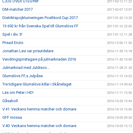
LJUS ÖVER UTEGYM!
2017-02-12 11:22
DM-matcher 2017
2017-02-07 13:07
Distriktspojkturneringen PostNord Cup 2017
2017-01-20 13:20
13 692 kr från Svenska Spel till Glumslövs FF
2017-01-16 22:05
Spel i div. 3!
2017-01-12 11:28
Prisad Enzio
2016-12-06 11:56
Jonathan Levi var prisutdelare
2016-11-30 15:18
Vandringspristagare på julmarknaden 2016
2016-11-30 10:00
Julmarknad med Juldisco…
2016-11-28 21:33
Glumslövs FF,s Julpåse
2016-11-15 14:02
Tre tidigare Glumslövs killar i Skånelaget
2016-11-14 09:43
Läs om Peter i HD!
2016-11-11 15:56
Gåsaboll
2016-10-20 15:44
V.41: Veckans hemma matcher och domare
2016-10-10 15:06
GFF mössa
2016-10-05 09:50
V.40: Veckans hemma matcher och domare
2016-10-03 15:12