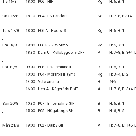
Tis 15/8
18:00
P06 - HIF
Kg
H: 6, B: 1
BLI MEDLEM
Ons 16/8
18:30
P04 - BK Landora
Kg
H: 7+8, B:3+4
KLÄDKOLLEKTION
Tors 17/8
18:00
F06 A - Höörs IS
Kg
H: 6, B: 1
FOTBOLLSSKOLAN 2026
Fre 18/8
18:00
F06 B - IK Wormo
Kg
H: 6, B: 1
18:30
Dam U - Kullabygdens DFF
A
H: 7+8, B: 3+4, 
Lör 19/8
09:00
P08 - Eskilsminne IF
B
H: 6, B: 1
10:00
P04 - Mörarps IF (9m)
Kg
H: 3+4, B: 2
13:00
Veteranerna
B
1+6
16:00
Herr A - Kågeröds BoIF
A
H: 7+8, B: 3+4, 
Sön 20/8
10:30
P07 - Billesholms GIF
B
H: 6, B: 1
15:00
P05 - Högaborgs BK
B
H: 6, B: 5
Mån 21/8
19:00
P02 - Dalby GIF
A
H: 7+8, B: 1+6, 