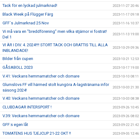
Tack för en lyckad julmarknad!
2023-11-27 20:46
Black Week på Flügger Färg
2023-11-17 09:18
GFF´s Julmarknad 25 Nov
2023-11-16 10:37
Vi må vara en "breddförening" men vilka stjärnor vi fostrat!
2023-11-13 19:00
Del 1
VI ÄR I DIV. 4. 2024!!!! STORT TACK OCH GRATTIS TILL ALLA
2023-10-29 09:36
INBLANDADE!
Bilder från cupen
2023-10-21 12:53
GÅSABOLL 2023
2023-10-17 19:00
V.41: Veckans hemmamatcher och domare
2023-10-10 08:11
Glumslövs FF vill härmed stolt kungöra A-lagstränarna inför
2023-10-03 21:30
säsong 2024!
V.40: Veckans hemmamatcher och domare
2023-10-03 08:38
CLUBDAGAR INTERSPORT !
2023-09-26 10:45
V.39: Veckans hemmamatcher och domare
2023-09-26 08:02
GFF:s egen låt
2023-09-22 21:42
TOMATENS HUS TJEJCUP 21-22 OKT !!
2023-09-05 12:46