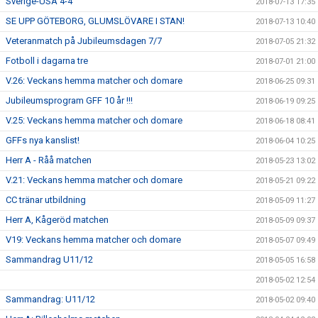
Sverige-USA 4-4
2018-07-13 17:35
SE UPP GÖTEBORG, GLUMSLÖVARE I STAN!
2018-07-13 10:40
Veteranmatch på Jubileumsdagen 7/7
2018-07-05 21:32
Fotboll i dagarna tre
2018-07-01 21:00
V.26: Veckans hemma matcher och domare
2018-06-25 09:31
Jubileumsprogram GFF 10 år !!!
2018-06-19 09:25
V.25: Veckans hemma matcher och domare
2018-06-18 08:41
GFFs nya kanslist!
2018-06-04 10:25
Herr A - Råå matchen
2018-05-23 13:02
V.21: Veckans hemma matcher och domare
2018-05-21 09:22
CC tränar utbildning
2018-05-09 11:27
Herr A, Kågeröd matchen
2018-05-09 09:37
V19: Veckans hemma matcher och domare
2018-05-07 09:49
Sammandrag U11/12
2018-05-05 16:58
2018-05-02 12:54
Sammandrag: U11/12
2018-05-02 09:40