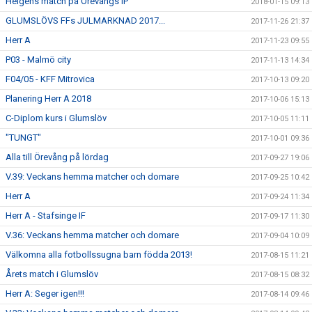
Helgens match på Örevångs IP
2018-01-15 09:13
GLUMSLÖVS FFs JULMARKNAD 2017...
2017-11-26 21:37
Herr A
2017-11-23 09:55
P03 - Malmö city
2017-11-13 14:34
F04/05 - KFF Mitrovica
2017-10-13 09:20
Planering Herr A 2018
2017-10-06 15:13
C-Diplom kurs i Glumslöv
2017-10-05 11:11
"TUNGT"
2017-10-01 09:36
Alla till Örevång på lördag
2017-09-27 19:06
V.39: Veckans hemma matcher och domare
2017-09-25 10:42
Herr A
2017-09-24 11:34
Herr A - Stafsinge IF
2017-09-17 11:30
V.36: Veckans hemma matcher och domare
2017-09-04 10:09
Välkomna alla fotbollssugna barn födda 2013!
2017-08-15 11:21
Årets match i Glumslöv
2017-08-15 08:32
Herr A: Seger igen!!!
2017-08-14 09:46