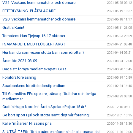
V.21: Veckans hemmamatcher och domare
2021-05-25 09:12
EFTERLYSNING- PLÅTSLAGARE
2021-05-19 10:37
V.20: Veckans hemmamatcher och domare
2021-05-18 11:17
Grattis Karin!
2021-05-11 21:05
Tomatens Hus Tjejcup 16-17 oktober
2021-05-03 23:59
I SAMARBETE MED FLÜGGER FÄRG !
2021-04-21 08:48
Hur kan du som vuxen stötta barn som idrottar ?
2021-04-14 09:21
Årsmöte 2021-03-09
2021-03-24 12:00
Dags att förnya medlemskapet i GFF!
2021-03-20 10:45
Föräldraföreläsning
2021-03-19 10:59
Sparbankens Idrottsledarstipendium.
2021-02-24 14:45
Till Glumslövs FFs spelare, tränare, föräldrar och övriga
2021-02-23 08:38
medlemmar.
Grattis Hugo Nordén ! Årets Spelare Pojkar 15 år !
2020-12-16 08:11
Ge bort sport i jul och stötta samtidigt vår förening!
2020-12-01 10:15
Kalle "målares" Nilssons pris
2020-11-28 19:30
SLUTSÅLT ! För första gången någonsin är alla granar slut!
2020-11-26 10:06