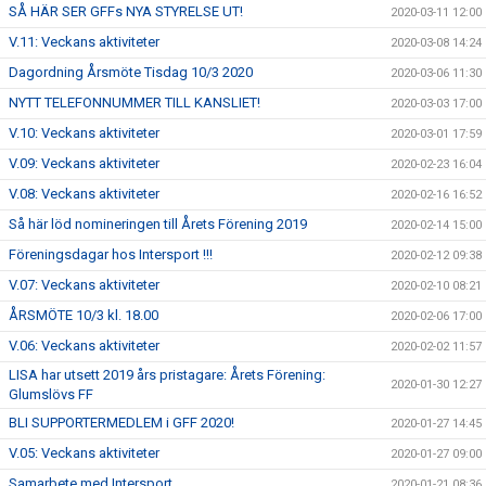
SÅ HÄR SER GFFs NYA STYRELSE UT!
2020-03-11 12:00
V.11: Veckans aktiviteter
2020-03-08 14:24
Dagordning Årsmöte Tisdag 10/3 2020
2020-03-06 11:30
NYTT TELEFONNUMMER TILL KANSLIET!
2020-03-03 17:00
V.10: Veckans aktiviteter
2020-03-01 17:59
V.09: Veckans aktiviteter
2020-02-23 16:04
V.08: Veckans aktiviteter
2020-02-16 16:52
Så här löd nomineringen till Årets Förening 2019
2020-02-14 15:00
Föreningsdagar hos Intersport !!!
2020-02-12 09:38
V.07: Veckans aktiviteter
2020-02-10 08:21
ÅRSMÖTE 10/3 kl. 18.00
2020-02-06 17:00
V.06: Veckans aktiviteter
2020-02-02 11:57
LISA har utsett 2019 års pristagare: Årets Förening:
2020-01-30 12:27
Glumslövs FF
BLI SUPPORTERMEDLEM i GFF 2020!
2020-01-27 14:45
V.05: Veckans aktiviteter
2020-01-27 09:00
Samarbete med Intersport
2020-01-21 08:36