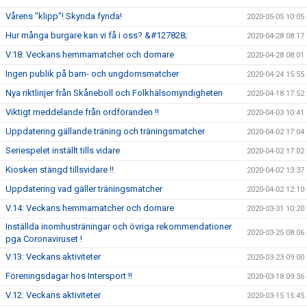
Vårens "klipp"! Skynda fynda!
2020-05-05 10:05
Hur många burgare kan vi få i oss? &#127828;
2020-04-28 08:17
V.18: Veckans hemmamatcher och domare
2020-04-28 08:01
Ingen publik på barn- och ungdomsmatcher
2020-04-24 15:55
Nya riktlinjer från Skåneboll och Folkhälsomyndigheten
2020-04-18 17:52
Viktigt meddelande från ordföranden !!
2020-04-03 10:41
Uppdatering gällande träning och träningsmatcher
2020-04-02 17:04
Seriespelet inställt tills vidare
2020-04-02 17:02
Kiosken stängd tillsvidare !!
2020-04-02 13:37
Uppdatering vad gäller träningsmatcher
2020-04-02 12:10
V.14: Veckans hemmamatcher och domare
2020-03-31 10:20
Inställda inomhusträningar och övriga rekommendationer
2020-03-25 08:06
pga Coronaviruset !
V.13: Veckans aktiviteter
2020-03-23 09:00
Föreningsdagar hos Intersport !!
2020-03-18 09:36
V.12: Veckans aktiviteter
2020-03-15 15:45