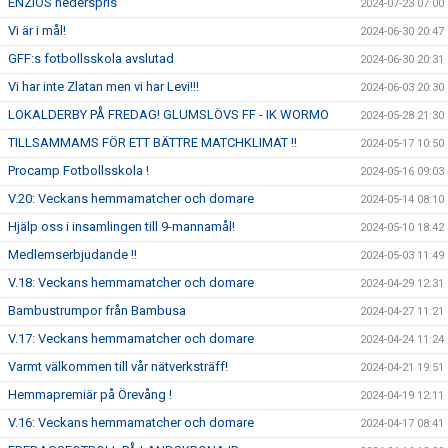
ENZIOS hederspris
2024-07-23 07:00
Vi är i mål!
2024-06-30 20:47
GFF:s fotbollsskola avslutad
2024-06-30 20:31
Vi har inte Zlatan men vi har Levi!!!
2024-06-03 20:30
LOKALDERBY PÅ FREDAG! GLUMSLÖVS FF - IK WORMO
2024-05-28 21:30
TILLSAMMAMS FÖR ETT BÄTTRE MATCHKLIMAT !!
2024-05-17 10:50
Procamp Fotbollsskola !
2024-05-16 09:03
V.20: Veckans hemmamatcher och domare
2024-05-14 08:10
Hjälp oss i insamlingen till 9-mannamål!
2024-05-10 18:42
Medlemserbjudande !!
2024-05-03 11:49
V.18: Veckans hemmamatcher och domare
2024-04-29 12:31
Bambustrumpor från Bambusa
2024-04-27 11:21
V.17: Veckans hemmamatcher och domare
2024-04-24 11:24
Varmt välkommen till vår nätverksträff!
2024-04-21 19:51
Hemmapremiär på Örevång !
2024-04-19 12:11
V.16: Veckans hemmamatcher och domare
2024-04-17 08:41