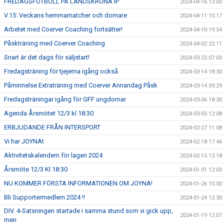
FREDAGSFOTBOLL PÅ LANDSKRONA IP
2024-04-16 13:00
V.15: Veckans hemmamatcher och domare
2024-04-11 10:17
Arbetet med Coerver Coaching fortsätter!
2024-04-10 19:54
Påskträning med Coerver Coaching
2024-04-02 22:11
Snart är det dags för säljstart!
2024-03-22 07:00
Fredagsträning för tjejerna igång också
2024-03-14 18:30
Påminnelse Extraträning med Coerver Annandag Påsk
2024-03-14 09:29
Fredagsträningar igång för GFF ungdomar
2024-03-06 18:30
Agenda Årsmötet 12/3 kl 18:30
2024-03-05 12:08
ERBJUDANDE FRÅN INTERSPORT
2024-02-27 11:08
Vi har JOYNAt
2024-02-18 17:46
Aktivitetskalendern för lagen 2024
2024-02-15 12:18
Årsmöte 12/3 Kl 18:30
2024-01-31 12:00
NU KOMMER FÖRSTA INFORMATIONEN OM JOYNA!
2024-01-26 10:00
Bli Supportermedlem 2024 !!
2024-01-24 12:30
DIV. 4-Satsningen startade i samma stund som vi gick upp,
2024-01-19 12:07
men