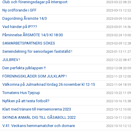
Club och föreningsdagar på Intersport
2023-03-22 08:25
Ny ordförande i GFF
2023-03-15 12:52
Dagordning Årsmöte 14/3
2023-03-09 10:54
Vad händer på IP???
2023-03-01 14:36
Påminnelse ÅRSMÖTE 14/3 Kl 18:00
2023-02-24 13:00
SAMARBETSPARTNERS SÖKES
2023-02-09 12:28
Serieindelning för seniorlagen fastställd !
2023-01-13 11:27
JULBREV !
2022-12-22 08:47
Den perfekta julklappen !!
2022-12-08 20:09
FÖRENINGSKLÄDER SOM JULKLAPP !
2022-11-23 12:00
Välkomna på Julmarknad lördag 26 november kl 12-15
2022-11-04 18:59
Tomatens Hus Tjejcup
2022-10-22 11:09
Nyfiken på att testa fotboll?
2022-10-16 15:38
Klart med tränare till Herrseniorerna 2023
2022-10-12 10:00
SKYNDA ANMÄL DIG TILL GÅSABOLL 2022
2022-10-11 12:00
V.41: Veckans hemmamatcher och domare
2022-10-10 12:12