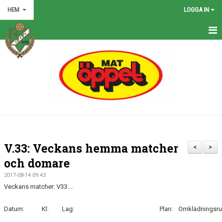
HEM
LOGGA IN
HEM
NYHETER
GRÖNA TRÅDEN
FÖRENINGEN
KONTAKT
V.33: Veckans hemma matcher
<
>
KALENDER
och domare
2017-08-14 09:43
BILDGALLERI
Veckans matcher: V33....
MATCHER
Datum:
Kl:
Lag:
Plan:
Omklädningsr
VÅRA LAG