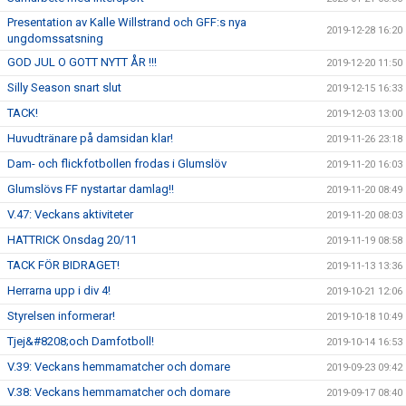
Presentation av Kalle Willstrand och GFF:s nya
2019-12-28 16:20
ungdomssatsning
GOD JUL O GOTT NYTT ÅR !!!
2019-12-20 11:50
Silly Season snart slut
2019-12-15 16:33
TACK!
2019-12-03 13:00
Huvudtränare på damsidan klar!
2019-11-26 23:18
Dam- och flickfotbollen frodas i Glumslöv
2019-11-20 16:03
Glumslövs FF nystartar damlag!!
2019-11-20 08:49
V.47: Veckans aktiviteter
2019-11-20 08:03
HATTRICK Onsdag 20/11
2019-11-19 08:58
TACK FÖR BIDRAGET!
2019-11-13 13:36
Herrarna upp i div 4!
2019-10-21 12:06
Styrelsen informerar!
2019-10-18 10:49
Tjej&#8208;och Damfotboll!
2019-10-14 16:53
V.39: Veckans hemmamatcher och domare
2019-09-23 09:42
V.38: Veckans hemmamatcher och domare
2019-09-17 08:40