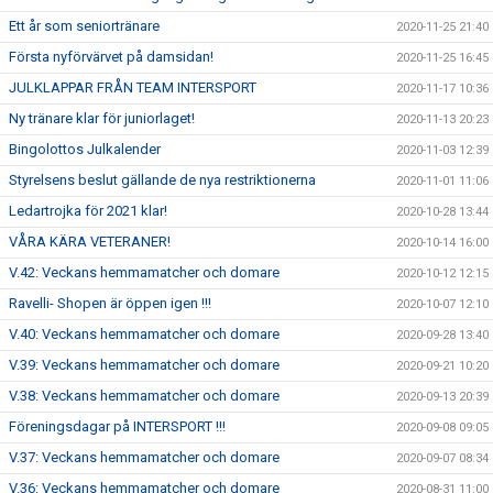
Ett år som seniortränare
2020-11-25 21:40
Första nyförvärvet på damsidan!
2020-11-25 16:45
JULKLAPPAR FRÅN TEAM INTERSPORT
2020-11-17 10:36
Ny tränare klar för juniorlaget!
2020-11-13 20:23
Bingolottos Julkalender
2020-11-03 12:39
Styrelsens beslut gällande de nya restriktionerna
2020-11-01 11:06
Ledartrojka för 2021 klar!
2020-10-28 13:44
VÅRA KÄRA VETERANER!
2020-10-14 16:00
V.42: Veckans hemmamatcher och domare
2020-10-12 12:15
Ravelli- Shopen är öppen igen !!!
2020-10-07 12:10
V.40: Veckans hemmamatcher och domare
2020-09-28 13:40
V.39: Veckans hemmamatcher och domare
2020-09-21 10:20
V.38: Veckans hemmamatcher och domare
2020-09-13 20:39
Föreningsdagar på INTERSPORT !!!
2020-09-08 09:05
V.37: Veckans hemmamatcher och domare
2020-09-07 08:34
V.36: Veckans hemmamatcher och domare
2020-08-31 11:00