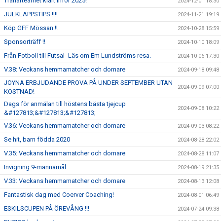
Tränarteamet klart inför 2025!
2024-12-01 18:30
JULKLAPPSTIPS !!!!
2024-11-21 19:19
Köp GFF Mössan !!
2024-10-28 15:59
Sponsorträff !!
2024-10-10 18:09
Från Fotboll till Futsal- Läs om Em Lundströms resa.
2024-10-06 17:30
V.38: Veckans hemmamatcher och domare
2024-09-18 09:48
JOYNA ERBJUDANDE PROVA PÅ UNDER SEPTEMBER UTAN
2024-09-09 07:00
KOSTNAD!
Dags för anmälan till höstens bästa tjejcup
2024-09-08 10:22
&#127813;&#127813;&#127813;
V.36: Veckans hemmamatcher och domare
2024-09-03 08:22
Se hit, barn födda 2020
2024-08-28 22:02
V.35: Veckans hemmamatcher och domare
2024-08-28 11:07
Invigning 9-mannamål
2024-08-19 21:35
V.33: Veckans hemmamatcher och domare
2024-08-13 12:08
Fantastisk dag med Coerver Coaching!
2024-08-01 06:49
ESKILSCUPEN PÅ ÖREVÅNG !!!
2024-07-24 09:38