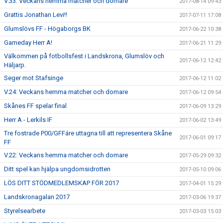
V.33: Veckans hemma matcher och domare
2017-08-14 09:43
Grattis Jonathan Levi!!
2017-07-11 17:08
Glumslövs FF - Högaborgs BK
2017-06-22 10:38
Gameday Herr A!
2017-06-21 11:29
Välkommen på fotbollsfest i Landskrona, Glumslöv och
2017-06-12 12:42
Häljarp.
Seger mot Stafsinge
2017-06-12 11:02
V.24: Veckans hemma matcher och domare
2017-06-12 09:54
Skånes FF spelar final
2017-06-09 13:29
Herr A - Lerkils IF
2017-06-02 13:49
Tre fostrade P00/GFFáre uttagna till att representera Skåne
2017-06-01 09:17
FF
V.22: Veckans hemma matcher och domare
2017-05-29 09:32
Ditt spel kan hjälpa ungdomsidrotten
2017-05-10 09:06
LÖS DITT STÖDMEDLEMSKAP FÖR 2017
2017-04-01 15:29
Landskronagalan 2017
2017-03-06 19:37
Styrelsearbete
2017-03-03 15:03