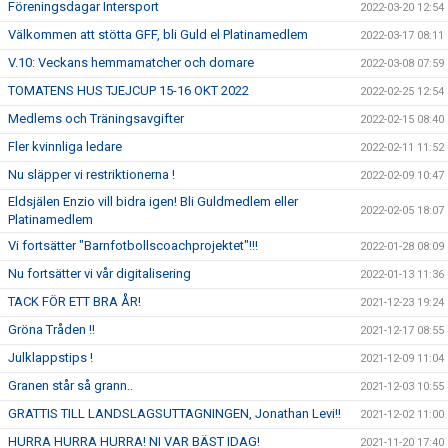
Föreningsdagar Intersport
2022-03-20 12:54
Välkommen att stötta GFF, bli Guld el Platinamedlem
2022-03-17 08:11
V.10: Veckans hemmamatcher och domare
2022-03-08 07:59
TOMATENS HUS TJEJCUP 15-16 OKT 2022
2022-02-25 12:54
Medlems och Träningsavgifter
2022-02-15 08:40
Fler kvinnliga ledare
2022-02-11 11:52
Nu släpper vi restriktionerna !
2022-02-09 10:47
Eldsjälen Enzio vill bidra igen! Bli Guldmedlem eller
2022-02-05 18:07
Platinamedlem
Vi fortsätter "Barnfotbollscoachprojektet"!!!
2022-01-28 08:09
Nu fortsätter vi vår digitalisering
2022-01-13 11:36
TACK FÖR ETT BRA ÅR!
2021-12-23 19:24
Gröna Tråden !!
2021-12-17 08:55
Julklappstips !
2021-12-09 11:04
Granen står så grann..
2021-12-03 10:55
GRATTIS TILL LANDSLAGSUTTAGNINGEN, Jonathan Levi!!
2021-12-02 11:00
HURRA HURRA HURRA! NI VAR BÄST IDAG!
2021-11-20 17:40