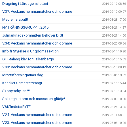
Dragning i Lördagens lotteri
2019-09-17 08:36
V.37: Veckans hemmamatcher och domare
2019-09-10 09:07
Medlemsrabatt!
2019-08-28 17:00
NY TRÄNINGSGRUPP f. 2015
2019-08-21 14:37
Julmarknadskommittén behöver DIG!
2019-08-21 14:00
V.34: Veckans hemmamatcher och domare
2019-08-20 08:36
Info fr Styrelse o Ungdomssektion
2019-08-14 10:20
GFF-talang klar för Falkenbergs FF
2019-08-13 15:03
V.33: Veckans hemmamatcher och domare
2019-08-13 08:19
Idrottsföreningarnas dag
2019-08-05 13:02
Kansliet Semesterstängt
2019-07-16 15:44
Skobytarhyllan !!!
2019-07-10 13:04
Sol, regn, storm och massor av glädje!
2019-07-03 10:00
VAKTmästarBYTE
2019-06-24 13:05
V.24: Veckans hemmamatcher och domare
2019-06-11 08:01
V.23: Veckans hemmamatcher och domare
2019-06-03 10:26