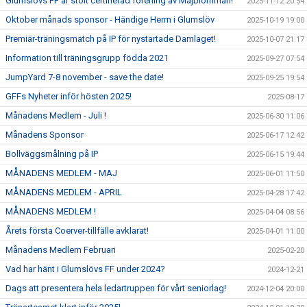
Glumslövs FF är stolt certifierad förening av Majblomman!
2025-11-12 20:54
Oktober månads sponsor - Händige Herrn i Glumslöv
2025-10-19 19:00
Premiär-träningsmatch på IP för nystartade Damlaget!
2025-10-07 21:17
Information till träningsgrupp födda 2021
2025-09-27 07:54
JumpYard 7-8 november - save the date!
2025-09-25 19:54
GFFs Nyheter inför hösten 2025!
2025-08-17
Månadens Medlem - Juli !
2025-06-30 11:06
Månadens Sponsor
2025-06-17 12:42
Bollväggsmålning på IP
2025-06-15 19:44
MÅNADENS MEDLEM - MAJ
2025-06-01 11:50
MÅNADENS MEDLEM - APRIL
2025-04-28 17:42
MÅNADENS MEDLEM !
2025-04-04 08:56
Årets första Coerver-tillfälle avklarat!
2025-04-01 11:00
Månadens Medlem Februari
2025-02-20
Vad har hänt i Glumslövs FF under 2024?
2024-12-21
Dags att presentera hela ledartruppen för vårt seniorlag!
2024-12-04 20:00