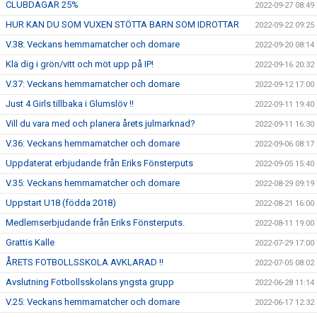
CLUBDAGAR 25%
2022-09-27 08:49
HUR KAN DU SOM VUXEN STÖTTA BARN SOM IDROTTAR
2022-09-22 09:25
V.38: Veckans hemmamatcher och domare
2022-09-20 08:14
Klä dig i grön/vitt och möt upp på IP!
2022-09-16 20:32
V.37: Veckans hemmamatcher och domare
2022-09-12 17:00
Just 4 Girls tillbaka i Glumslöv !!
2022-09-11 19:40
Vill du vara med och planera årets julmarknad?
2022-09-11 16:30
V.36: Veckans hemmamatcher och domare
2022-09-06 08:17
Uppdaterat erbjudande från Eriks Fönsterputs
2022-09-05 15:40
V.35: Veckans hemmamatcher och domare
2022-08-29 09:19
Uppstart U18 (födda 2018)
2022-08-21 16:00
Medlemserbjudande från Eriks Fönsterputs.
2022-08-11 19:00
Grattis Kalle
2022-07-29 17:00
ÅRETS FOTBOLLSSKOLA AVKLARAD !!
2022-07-05 08:02
Avslutning Fotbollsskolans yngsta grupp
2022-06-28 11:14
V.25: Veckans hemmamatcher och domare
2022-06-17 12:32