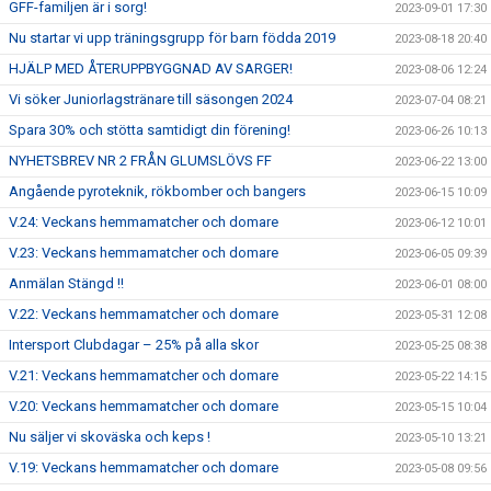
GFF-familjen är i sorg!
2023-09-01 17:30
Nu startar vi upp träningsgrupp för barn födda 2019
2023-08-18 20:40
HJÄLP MED ÅTERUPPBYGGNAD AV SARGER!
2023-08-06 12:24
Vi söker Juniorlagstränare till säsongen 2024
2023-07-04 08:21
Spara 30% och stötta samtidigt din förening!
2023-06-26 10:13
NYHETSBREV NR 2 FRÅN GLUMSLÖVS FF
2023-06-22 13:00
Angående pyroteknik, rökbomber och bangers
2023-06-15 10:09
V.24: Veckans hemmamatcher och domare
2023-06-12 10:01
V.23: Veckans hemmamatcher och domare
2023-06-05 09:39
Anmälan Stängd !!
2023-06-01 08:00
V.22: Veckans hemmamatcher och domare
2023-05-31 12:08
Intersport Clubdagar – 25% på alla skor
2023-05-25 08:38
V.21: Veckans hemmamatcher och domare
2023-05-22 14:15
V.20: Veckans hemmamatcher och domare
2023-05-15 10:04
Nu säljer vi skoväska och keps !
2023-05-10 13:21
V.19: Veckans hemmamatcher och domare
2023-05-08 09:56