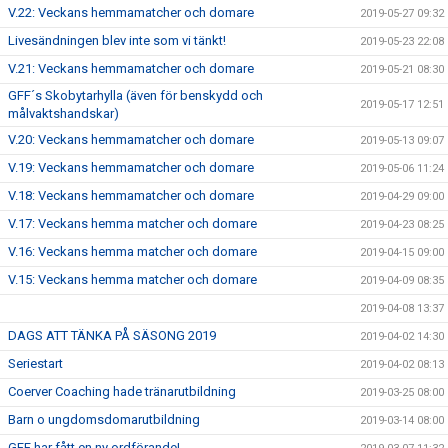
V.22: Veckans hemmamatcher och domare
2019-05-27 09:32
Livesändningen blev inte som vi tänkt!
2019-05-23 22:08
V.21: Veckans hemmamatcher och domare
2019-05-21 08:30
GFF´s Skobytarhylla (även för benskydd och
2019-05-17 12:51
målvaktshandskar)
V.20: Veckans hemmamatcher och domare
2019-05-13 09:07
V.19: Veckans hemmamatcher och domare
2019-05-06 11:24
V.18: Veckans hemmamatcher och domare
2019-04-29 09:00
V.17: Veckans hemma matcher och domare
2019-04-23 08:25
V.16: Veckans hemma matcher och domare
2019-04-15 09:00
V.15: Veckans hemma matcher och domare
2019-04-09 08:35
2019-04-08 13:37
DAGS ATT TÄNKA PÅ SÄSONG 2019
2019-04-02 14:30
Seriestart
2019-04-02 08:13
Coerver Coaching hade tränarutbildning
2019-03-25 08:00
Barn o ungdomsdomarutbildning
2019-03-14 08:00
GFF har fått en ny ordförande!