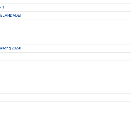
l 1
 INBLANDADE!
 säsong 2024!