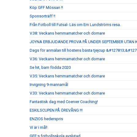
Köp GFF Mössan !!
Sponsorträff !!
Från Fotboll till Futsal- Läs om Em Lundströms resa.
V.38: Veckans hemmamatcher och domare
JOYNA ERBJUDANDE PROVA PÅ UNDER SEPTEMBER UTAN 
Dags för anmälan till höstens bästa tjejcup &#127813;&#12
V.36: Veckans hemmamatcher och domare
Se hit, barn födda 2020
V.35: Veckans hemmamatcher och domare
Invigning 9-mannamål
V.33: Veckans hemmamatcher och domare
Fantastisk dag med Coerver Coaching!
ESKILSCUPEN PÅ ÖREVÅNG !!!
ENZIOS hederspris
Vi är i mål!
GFF:s fotbollsskola avslutad