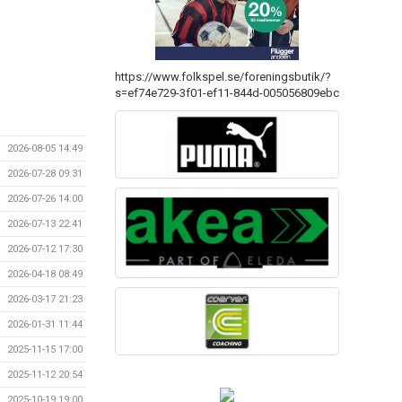
https://www.folkspel.se/foreningsbutik/?
s=ef74e729-3f01-ef11-844d-005056809ebc
2026-08-05 14:49
2026-07-28 09:31
2026-07-26 14:00
2026-07-13 22:41
2026-07-12 17:30
2026-04-18 08:49
2026-03-17 21:23
2026-01-31 11:44
2025-11-15 17:00
2025-11-12 20:54
2025-10-19 19:00