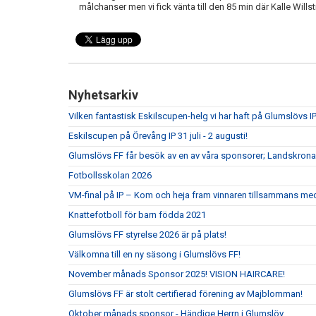
målchanser men vi fick vänta till den 85 min där Kalle Willst
Nyhetsarkiv
Vilken fantastisk Eskilscupen-helg vi har haft på Glumslövs IP
Eskilscupen på Örevång IP 31 juli - 2 augusti!
Glumslövs FF får besök av en av våra sponsorer; Landskrona
Fotbollsskolan 2026
VM-final på IP – Kom och heja fram vinnaren tillsammans me
Knattefotboll för barn födda 2021
Glumslövs FF styrelse 2026 är på plats!
Välkomna till en ny säsong i Glumslövs FF!
November månads Sponsor 2025! VISION HAIRCARE!
Glumslövs FF är stolt certifierad förening av Majblomman!
Oktober månads sponsor - Händige Herrn i Glumslöv