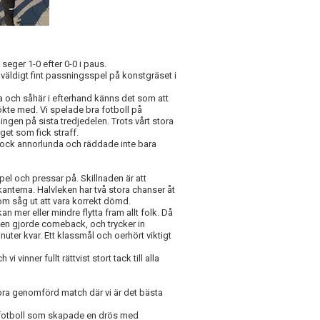
eger 1-0 efter 0-0 i paus.
t väldigt fint passningsspel på konstgräset i
a och såhär i efterhand känns det som att
ökte med. Vi spelade bra fotboll på
ngen på sista tredjedelen. Trots vårt stora
aget som fick straff.
 dock annorlunda och räddade inte bara
spel och pressar på. Skillnaden är att
 kanterna. Halvleken har två stora chanser åt
som såg ut att vara korrekt dömd.
an mer eller mindre flytta fram allt folk. Då
agen gjorde comeback, och trycker in
uter kvar. Ett klassmål och oerhört viktigt
i vinner fullt rättvist stort tack till alla
bra genomförd match där vi är det bästa
v fotboll som skapade en drös med