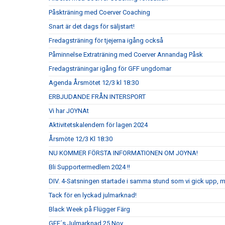
Påskträning med Coerver Coaching
Snart är det dags för säljstart!
Fredagsträning för tjejerna igång också
Påminnelse Extraträning med Coerver Annandag Påsk
Fredagsträningar igång för GFF ungdomar
Agenda Årsmötet 12/3 kl 18:30
ERBJUDANDE FRÅN INTERSPORT
Vi har JOYNAt
Aktivitetskalendern för lagen 2024
Årsmöte 12/3 Kl 18:30
NU KOMMER FÖRSTA INFORMATIONEN OM JOYNA!
Bli Supportermedlem 2024 !!
DIV. 4-Satsningen startade i samma stund som vi gick upp, 
Tack för en lyckad julmarknad!
Black Week på Flügger Färg
GFF´s Julmarknad 25 Nov