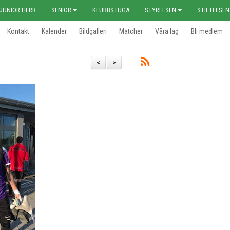
JUNIOR HERR
SENIOR
KLUBBSTUGA
STYRELSEN
STIFTELSEN
Kontakt
Kalender
Bildgalleri
Matcher
Våra lag
Bli medlem
<
>