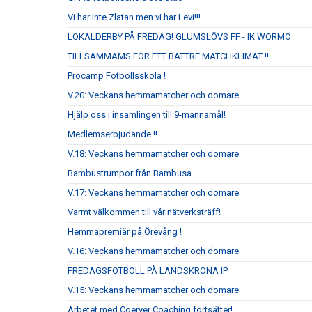
Vi har inte Zlatan men vi har Levi!!!
LOKALDERBY PÅ FREDAG! GLUMSLÖVS FF - IK WORMO
TILLSAMMAMS FÖR ETT BÄTTRE MATCHKLIMAT !!
Procamp Fotbollsskola !
V.20: Veckans hemmamatcher och domare
Hjälp oss i insamlingen till 9-mannamål!
Medlemserbjudande !!
V.18: Veckans hemmamatcher och domare
Bambustrumpor från Bambusa
V.17: Veckans hemmamatcher och domare
Varmt välkommen till vår nätverksträff!
Hemmapremiär på Örevång !
V.16: Veckans hemmamatcher och domare
FREDAGSFOTBOLL PÅ LANDSKRONA IP
V.15: Veckans hemmamatcher och domare
Arbetet med Coerver Coaching fortsätter!