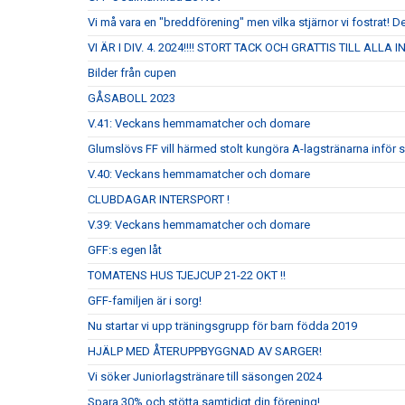
Vi må vara en "breddförening" men vilka stjärnor vi fostrat! De
VI ÄR I DIV. 4. 2024!!!! STORT TACK OCH GRATTIS TILL ALLA
Bilder från cupen
GÅSABOLL 2023
V.41: Veckans hemmamatcher och domare
Glumslövs FF vill härmed stolt kungöra A-lagstränarna inför
V.40: Veckans hemmamatcher och domare
CLUBDAGAR INTERSPORT !
V.39: Veckans hemmamatcher och domare
GFF:s egen låt
TOMATENS HUS TJEJCUP 21-22 OKT !!
GFF-familjen är i sorg!
Nu startar vi upp träningsgrupp för barn födda 2019
HJÄLP MED ÅTERUPPBYGGNAD AV SARGER!
Vi söker Juniorlagstränare till säsongen 2024
Spara 30% och stötta samtidigt din förening!