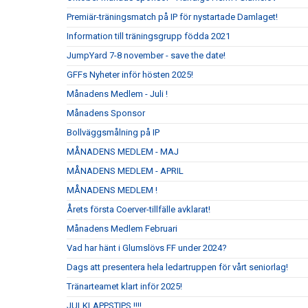
Premiär-träningsmatch på IP för nystartade Damlaget!
Information till träningsgrupp födda 2021
JumpYard 7-8 november - save the date!
GFFs Nyheter inför hösten 2025!
Månadens Medlem - Juli !
Månadens Sponsor
Bollväggsmålning på IP
MÅNADENS MEDLEM - MAJ
MÅNADENS MEDLEM - APRIL
MÅNADENS MEDLEM !
Årets första Coerver-tillfälle avklarat!
Månadens Medlem Februari
Vad har hänt i Glumslövs FF under 2024?
Dags att presentera hela ledartruppen för vårt seniorlag!
Tränarteamet klart inför 2025!
JULKLAPPSTIPS !!!!