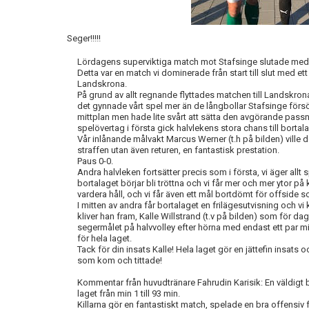
Seger!!!!!
Lördagens superviktiga match mot Stafsinge slutade med s
Detta var en match vi dominerade från start till slut med et
Landskrona.
På grund av allt regnande flyttades matchen till Landskron
det gynnade vårt spel mer än de långbollar Stafsinge förs
mittplan men hade lite svårt att sätta den avgörande passni
spelövertag i första gick halvlekens stora chans till bortal
Vår inlånande målvakt Marcus Werner (t.h på bilden) ville
straffen utan även returen, en fantastisk prestation.
Paus 0-0.
Andra halvleken fortsätter precis som i första, vi äger allt 
bortalaget börjar bli tröttna och vi får mer och mer ytor på
vardera håll, och vi får även ett mål bortdömt för offside 
I mitten av andra får bortalaget en frilägesutvisning och vi k
kliver han fram, Kalle Willstrand (t.v på bilden) som för d
segermålet på halvvolley efter hörna med endast ett par min
för hela laget.
Tack för din insats Kalle! Hela laget gör en jättefin insats och v
som kom och tittade!
Kommentar från huvudtränare Fahrudin Karisik: En väldigt 
laget från min 1 till 93 min.
Killarna gör en fantastiskt match, spelade en bra offensi