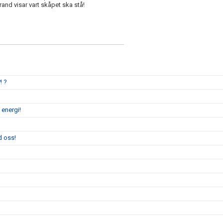
rand visar vart skåpet ska stå!
! ?
 energi!
d oss!