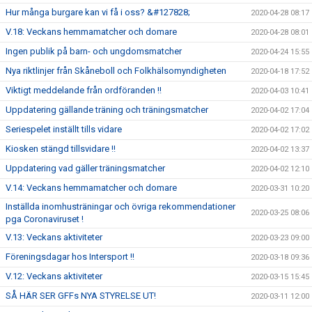
Hur många burgare kan vi få i oss? &#127828;
2020-04-28 08:17
V.18: Veckans hemmamatcher och domare
2020-04-28 08:01
Ingen publik på barn- och ungdomsmatcher
2020-04-24 15:55
Nya riktlinjer från Skåneboll och Folkhälsomyndigheten
2020-04-18 17:52
Viktigt meddelande från ordföranden !!
2020-04-03 10:41
Uppdatering gällande träning och träningsmatcher
2020-04-02 17:04
Seriespelet inställt tills vidare
2020-04-02 17:02
Kiosken stängd tillsvidare !!
2020-04-02 13:37
Uppdatering vad gäller träningsmatcher
2020-04-02 12:10
V.14: Veckans hemmamatcher och domare
2020-03-31 10:20
Inställda inomhusträningar och övriga rekommendationer
2020-03-25 08:06
pga Coronaviruset !
V.13: Veckans aktiviteter
2020-03-23 09:00
Föreningsdagar hos Intersport !!
2020-03-18 09:36
V.12: Veckans aktiviteter
2020-03-15 15:45
SÅ HÄR SER GFFs NYA STYRELSE UT!
2020-03-11 12:00