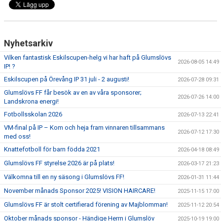
Nyhetsarkiv
Vilken fantastisk Eskilscupen-helg vi har haft på Glumslövs
2026-08-05 14:49
IP! ?
Eskilscupen på Örevång IP 31 juli - 2 augusti!
2026-07-28 09:31
Glumslövs FF får besök av en av våra sponsorer;
2026-07-26 14:00
Landskrona energi!
Fotbollsskolan 2026
2026-07-13 22:41
VM-final på IP – Kom och heja fram vinnaren tillsammans
2026-07-12 17:30
med oss!
Knattefotboll för barn födda 2021
2026-04-18 08:49
Glumslövs FF styrelse 2026 är på plats!
2026-03-17 21:23
Välkomna till en ny säsong i Glumslövs FF!
2026-01-31 11:44
November månads Sponsor 2025! VISION HAIRCARE!
2025-11-15 17:00
Glumslövs FF är stolt certifierad förening av Majblomman!
2025-11-12 20:54
Oktober månads sponsor - Händige Herrn i Glumslöv
2025-10-19 19:00