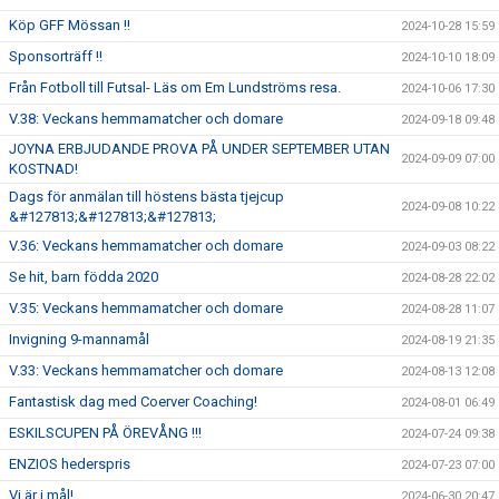
Köp GFF Mössan !!
2024-10-28 15:59
Sponsorträff !!
2024-10-10 18:09
Från Fotboll till Futsal- Läs om Em Lundströms resa.
2024-10-06 17:30
V.38: Veckans hemmamatcher och domare
2024-09-18 09:48
JOYNA ERBJUDANDE PROVA PÅ UNDER SEPTEMBER UTAN
2024-09-09 07:00
KOSTNAD!
Dags för anmälan till höstens bästa tjejcup
2024-09-08 10:22
&#127813;&#127813;&#127813;
V.36: Veckans hemmamatcher och domare
2024-09-03 08:22
Se hit, barn födda 2020
2024-08-28 22:02
V.35: Veckans hemmamatcher och domare
2024-08-28 11:07
Invigning 9-mannamål
2024-08-19 21:35
V.33: Veckans hemmamatcher och domare
2024-08-13 12:08
Fantastisk dag med Coerver Coaching!
2024-08-01 06:49
ESKILSCUPEN PÅ ÖREVÅNG !!!
2024-07-24 09:38
ENZIOS hederspris
2024-07-23 07:00
Vi är i mål!
2024-06-30 20:47