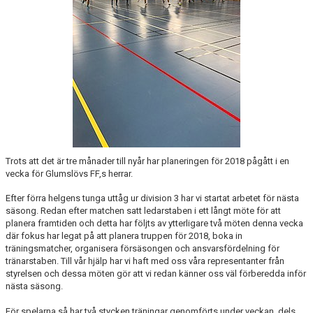
BLI MEDLEM
KLÄDKOLLEKTION
FOTBOLLSSKOLAN 2026
Trots att det är tre månader till nyår har planeringen för 2018 pågått i en
vecka för Glumslövs FF,s herrar.
Efter förra helgens tunga uttåg ur division 3 har vi startat arbetet för nästa
säsong. Redan efter matchen satt ledarstaben i ett långt möte för att
planera framtiden och detta har följts av ytterligare två möten denna vecka
där fokus har legat på att planera truppen för 2018, boka in
träningsmatcher, organisera försäsongen och ansvarsfördelning för
tränarstaben. Till vår hjälp har vi haft med oss våra representanter från
styrelsen och dessa möten gör att vi redan känner oss väl förberedda inför
nästa säsong.
För spelarna så har två stycken träningar genomförts under veckan, dels