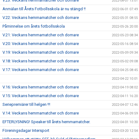
V.23: Veckans hemmamatcher och domare
2022-06-07 13:01
Anmälan till Årets Fotbollsskola är nu stängd !!
2022-06-01 07:49
V.22: Veckans hemmamatcher och domare
2022-05-31 08:55
Påminnelse om årets fotbollsskola
2022-05-26 20:00
V.21: Veckans hemmamatcher och domare
2022-05-23 08:34
V.20: Veckans hemmamatcher och domare
2022-05-16 08:54
V.19: Veckans hemmamatcher och domare
2022-05-09 09:34
V.18: Veckans hemmamatcher och domare
2022-05-02 09:08
V.17: Veckans hemmamatcher och domare
2022-04-25 08:45
2022-04-22 10:01
V.16: Veckans hemmamatcher och domare
2022-04-19 08:02
V.15: Veckans hemmamatcher och domare
2022-04-11 16:20
Seriepremiärer till helgen !!!
2022-04-07 12:46
V.14: Veckans hemmamatcher och domare
2022-04-06 09:59
EFTERLYSNING! Speaker till årets hemmamatcher.
2022-04-01 10:30
Föreningsdagar Intersport
2022-03-20 12:54