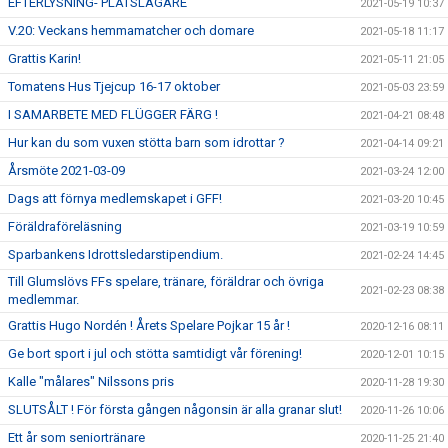
EFTERLYSNING- PLÅTSLAGARE
2021-05-19 10:37
V.20: Veckans hemmamatcher och domare
2021-05-18 11:17
Grattis Karin!
2021-05-11 21:05
Tomatens Hus Tjejcup 16-17 oktober
2021-05-03 23:59
I SAMARBETE MED FLÜGGER FÄRG !
2021-04-21 08:48
Hur kan du som vuxen stötta barn som idrottar ?
2021-04-14 09:21
Årsmöte 2021-03-09
2021-03-24 12:00
Dags att förnya medlemskapet i GFF!
2021-03-20 10:45
Föräldraföreläsning
2021-03-19 10:59
Sparbankens Idrottsledarstipendium.
2021-02-24 14:45
Till Glumslövs FFs spelare, tränare, föräldrar och övriga
2021-02-23 08:38
medlemmar.
Grattis Hugo Nordén ! Årets Spelare Pojkar 15 år !
2020-12-16 08:11
Ge bort sport i jul och stötta samtidigt vår förening!
2020-12-01 10:15
Kalle "målares" Nilssons pris
2020-11-28 19:30
SLUTSÅLT ! För första gången någonsin är alla granar slut!
2020-11-26 10:06
Ett år som seniortränare
2020-11-25 21:40