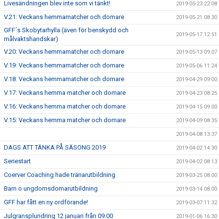
Livesändningen blev inte som vi tänkt!
2019-05-23 22:08
V.21: Veckans hemmamatcher och domare
2019-05-21 08:30
GFF´s Skobytarhylla (även för benskydd och
2019-05-17 12:51
målvaktshandskar)
V.20: Veckans hemmamatcher och domare
2019-05-13 09:07
V.19: Veckans hemmamatcher och domare
2019-05-06 11:24
V.18: Veckans hemmamatcher och domare
2019-04-29 09:00
V.17: Veckans hemma matcher och domare
2019-04-23 08:25
V.16: Veckans hemma matcher och domare
2019-04-15 09:00
V.15: Veckans hemma matcher och domare
2019-04-09 08:35
2019-04-08 13:37
DAGS ATT TÄNKA PÅ SÄSONG 2019
2019-04-02 14:30
Seriestart
2019-04-02 08:13
Coerver Coaching hade tränarutbildning
2019-03-25 08:00
Barn o ungdomsdomarutbildning
2019-03-14 08:00
GFF har fått en ny ordförande!
2019-03-07 11:32
Julgransplundring 12 januari från 09.00
2019-01-06 16:30