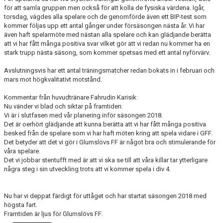
för att samla gruppen men också för att kolla de fysiska värdena. Igår,
torsdag, vägdes alla spelare och de genomförde även ett BIP-test som
kommer följas upp ett antal gånger under försäsongen nästa år. Vi har
även haft spelarmöte med nästan alla spelare och kan glädjande berätta
att vi har fått många positiva svar vilket gör att vi redan nu kommer ha en
stark trupp nästa säsong, som kommer spetsas med ett antal nyförvärv.
Avslutningsvis har ett antal träningsmatcher redan bokats in i februari och
mars mot högkvalitativt motstånd.
Kommentar från huvudtränare Fahrudin Karisik:
Nu vänder vi blad och siktar på framtiden.
Vi är i slutfasen med vår planering inför säsongen 2018.
Det är oerhört glädjande att kunna berätta att vi har fått många positiva
besked från de spelare som vi har haft möten kring att spela vidare i GFF.
Det betyder att det vi gör i Glumslövs FF är något bra och stimulerande för
våra spelare.
Det vi jobbar stentufft med är att vi ska se till att våra killar tar ytterligare
några steg i sin utveckling trots att vi kommer spela i div 4.
Nu har vi deppat färdigt för uttåget och har startat säsongen 2018 med
högsta fart.
Framtiden är ljus för Glumslövs FF.