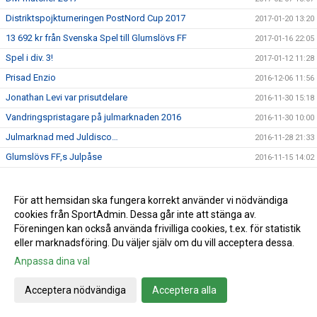
Distriktspojkturneringen PostNord Cup 2017
2017-01-20 13:20
13 692 kr från Svenska Spel till Glumslövs FF
2017-01-16 22:05
Spel i div. 3!
2017-01-12 11:28
Prisad Enzio
2016-12-06 11:56
Jonathan Levi var prisutdelare
2016-11-30 15:18
Vandringspristagare på julmarknaden 2016
2016-11-30 10:00
Julmarknad med Juldisco…
2016-11-28 21:33
Glumslövs FF,s Julpåse
2016-11-15 14:02
Tre tidigare Glumslövs killar i Skånelaget
2016-11-14 09:43
Läs om Peter i HD!
2016-11-11 15:56
För att hemsidan ska fungera korrekt använder vi nödvändiga
cookies från SportAdmin. Dessa går inte att stänga av.
Gåsaboll
2016-10-20 15:44
Föreningen kan också använda frivilliga cookies, t.ex. för statistik
V.41: Veckans hemma matcher och domare
2016-10-10 15:06
eller marknadsföring. Du väljer själv om du vill acceptera dessa.
GFF mössa
2016-10-05 09:50
Anpassa dina val
V.40: Veckans hemma matcher och domare
2016-10-03 15:12
Acceptera nödvändiga
Acceptera alla
V.39: Veckans hemma-matcher och domare
2016-09-26 10:57
V.38: veckan hemmamatcher och domare
2016-09-19 12:41