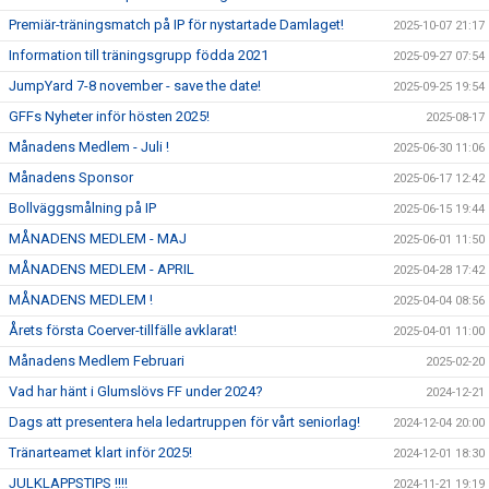
Premiär-träningsmatch på IP för nystartade Damlaget!
2025-10-07 21:17
Information till träningsgrupp födda 2021
2025-09-27 07:54
JumpYard 7-8 november - save the date!
2025-09-25 19:54
GFFs Nyheter inför hösten 2025!
2025-08-17
Månadens Medlem - Juli !
2025-06-30 11:06
Månadens Sponsor
2025-06-17 12:42
Bollväggsmålning på IP
2025-06-15 19:44
MÅNADENS MEDLEM - MAJ
2025-06-01 11:50
MÅNADENS MEDLEM - APRIL
2025-04-28 17:42
MÅNADENS MEDLEM !
2025-04-04 08:56
Årets första Coerver-tillfälle avklarat!
2025-04-01 11:00
Månadens Medlem Februari
2025-02-20
Vad har hänt i Glumslövs FF under 2024?
2024-12-21
Dags att presentera hela ledartruppen för vårt seniorlag!
2024-12-04 20:00
Tränarteamet klart inför 2025!
2024-12-01 18:30
JULKLAPPSTIPS !!!!
2024-11-21 19:19