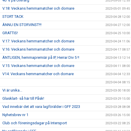
40 % på Utefärg
2023-05-03 12:55
V.18: Veckans hemmamatcher och domare
2023-05-01 09:45
STORT TACK
2023-04-28 12:00
ÄNNU EN STORVINST!!!
2023-04-27 12:00
GRATTIS!
2023-04-25 10:00
V.17: Veckans hemmamatcher och domare
2023-04-24 11:06
V.16: Veckans hemmamatcher och domare
2023-04-17 08:57
ÄNTLIGEN, hemmapremiär på IP, Herrar Div 5 !!
2023-04-13 12:14
V.15: Veckans hemmamatcher och domare
2023-04-11 08:00
V14: Veckans hemmamatcher och domare
2023-04-04 12:33
2023-04-04 08:15
Vi är unika...
2023-03-30 18:00
Glasklart- så här till Påsk!
2023-03-29 15:00
Vad innebär det att vara lagförälder i GFF 2023
2023-03-28 08:08
Nyhetsbrev nr 1
2023-03-26 15:00
Club och föreningsdagar på Intersport
2023-03-22 08:25