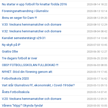
Nu startar vi upp fotboll för knattar födda 2016
2020-08-14 18:22
Föreningsnattvandring i Glumslöv
2020-08-13 10:14
Ännu en seger för Dam !!!
2020-08-12 09:20
V.33: Veckans hemmamatcher och domare
2020-08-10 12:29
V.32: Veckans hemmamatcher och domare
2020-08-04 08:42
Kansliet semesterstängt v29-31
2020-07-14 13:40
Ny skylt på IP
2020-07-03 10:45
Grattis Ollie
2020-06-30 12:27
Tre dagars fotboll är över
2020-06-25 23:00
OBS!! FOTBOLLSSKOLAN FULLBOKAD !!!
2020-06-03 08:05
NYHET: Stöd din förening genom att:
2020-05-19 17:45
Fotbollsskola 2020
2020-05-17 16:42
Vart står Glumslövs FF, ekonomiskt, i Covid-19 tider?
2020-05-15 09:15
Årets Fotbollsskola
2020-05-14 07:41
V.20: Veckans hemmamatcher och domare
2020-05-12 09:31
Vårens "klipp"! Skynda fynda!
2020-05-05 10:05