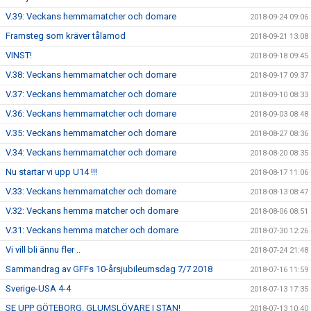
V.39: Veckans hemmamatcher och domare
2018-09-24 09:06
Framsteg som kräver tålamod
2018-09-21 13:08
VINST!
2018-09-18 09:45
V.38: Veckans hemmamatcher och domare
2018-09-17 09:37
V.37: Veckans hemmamatcher och domare
2018-09-10 08:33
V.36: Veckans hemmamatcher och domare
2018-09-03 08:48
V.35: Veckans hemmamatcher och domare
2018-08-27 08:36
V.34: Veckans hemmamatcher och domare
2018-08-20 08:35
Nu startar vi upp U14 !!!
2018-08-17 11:06
V.33: Veckans hemmamatcher och domare
2018-08-13 08:47
V.32: Veckans hemma matcher och domare
2018-08-06 08:51
V.31: Veckans hemma matcher och domare
2018-07-30 12:26
Vi vill bli ännu fler ..
2018-07-24 21:48
Sammandrag av GFFs 10-årsjubileumsdag 7/7 2018
2018-07-16 11:59
Sverige-USA 4-4
2018-07-13 17:35
SE UPP GÖTEBORG, GLUMSLÖVARE I STAN!
2018-07-13 10:40