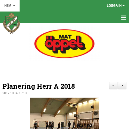
HEM
LOGGA IN
HEM
NYHETER
GRÖNA TRÅDEN
FÖRENINGEN
KONTAKT
Planering Herr A 2018
<
>
KALENDER
2017-10-06 15:13
BILDGALLERI
MATCHER
VÅRA LAG