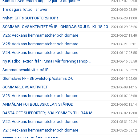
Kansliet Semesterstängt 12 juli - 3 augusti !!!
2021-07-07 09:50
Tre dagars fotboll är över
2021-06-30 23:59
Nyhet! GFFs SUPPORTERSHOP !
2021-06-29 11:00
SOMMARLOVSAKTIVITET PÅ IP - ONSDAG 30 JUNI KL 18-20
2021-06-29 08:26
V.26: Veckans hemmamatcher och domare
2021-06-27 11:40
V.25: Veckans hemmamatcher och domare
2021-06-21 08:01
V.24: Veckans hemmamatcher och domare
2021-06-17 08:55
Ny Klädkollektion från Puma i vår föreningsshop !!
2021-06-15 08:58
Sommarlovsaktivitet på IP
2021-06-15 08:29
Glumslövs FF - Strövelstorp/salamis 2-0
2021-06-13 22:00
SOMMARLOVSAKTIVITET
2021-06-09 14:15
V.23: Veckans hemmamatcher och domare
2021-06-07 08:50
ANMÄLAN FOTBOLLSSKOLAN STÄNGD
2021-06-02 12:14
BÄSTA GFF SUPPORTER; -VÄLKOMMEN TILLBAKA!
2021-06-02 12:00
V.22: Veckans hemmamatcher och domare
2021-05-31 09:24
V.21: Veckans hemmamatcher och domare
2021-05-25 09:12