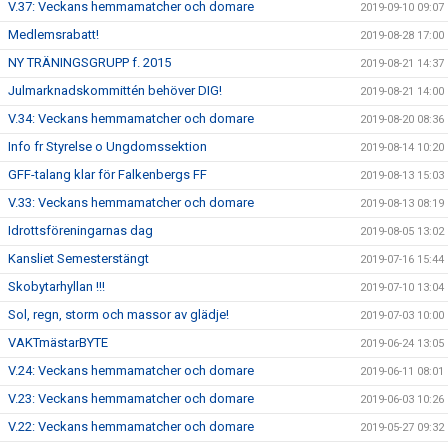
V.37: Veckans hemmamatcher och domare
2019-09-10 09:07
Medlemsrabatt!
2019-08-28 17:00
NY TRÄNINGSGRUPP f. 2015
2019-08-21 14:37
Julmarknadskommittén behöver DIG!
2019-08-21 14:00
V.34: Veckans hemmamatcher och domare
2019-08-20 08:36
Info fr Styrelse o Ungdomssektion
2019-08-14 10:20
GFF-talang klar för Falkenbergs FF
2019-08-13 15:03
V.33: Veckans hemmamatcher och domare
2019-08-13 08:19
Idrottsföreningarnas dag
2019-08-05 13:02
Kansliet Semesterstängt
2019-07-16 15:44
Skobytarhyllan !!!
2019-07-10 13:04
Sol, regn, storm och massor av glädje!
2019-07-03 10:00
VAKTmästarBYTE
2019-06-24 13:05
V.24: Veckans hemmamatcher och domare
2019-06-11 08:01
V.23: Veckans hemmamatcher och domare
2019-06-03 10:26
V.22: Veckans hemmamatcher och domare
2019-05-27 09:32