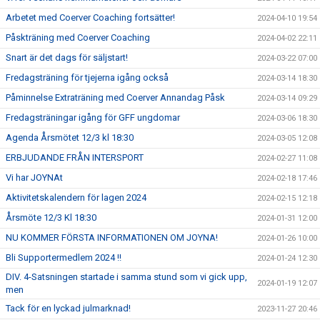
Arbetet med Coerver Coaching fortsätter!
2024-04-10 19:54
Påskträning med Coerver Coaching
2024-04-02 22:11
Snart är det dags för säljstart!
2024-03-22 07:00
Fredagsträning för tjejerna igång också
2024-03-14 18:30
Påminnelse Extraträning med Coerver Annandag Påsk
2024-03-14 09:29
Fredagsträningar igång för GFF ungdomar
2024-03-06 18:30
Agenda Årsmötet 12/3 kl 18:30
2024-03-05 12:08
ERBJUDANDE FRÅN INTERSPORT
2024-02-27 11:08
Vi har JOYNAt
2024-02-18 17:46
Aktivitetskalendern för lagen 2024
2024-02-15 12:18
Årsmöte 12/3 Kl 18:30
2024-01-31 12:00
NU KOMMER FÖRSTA INFORMATIONEN OM JOYNA!
2024-01-26 10:00
Bli Supportermedlem 2024 !!
2024-01-24 12:30
DIV. 4-Satsningen startade i samma stund som vi gick upp,
2024-01-19 12:07
men
Tack för en lyckad julmarknad!
2023-11-27 20:46