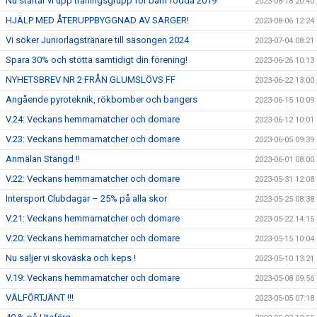
Nu startar vi upp träningsgrupp för barn födda 2019
2023-08-18 20:40
HJÄLP MED ÅTERUPPBYGGNAD AV SARGER!
2023-08-06 12:24
Vi söker Juniorlagstränare till säsongen 2024
2023-07-04 08:21
Spara 30% och stötta samtidigt din förening!
2023-06-26 10:13
NYHETSBREV NR 2 FRÅN GLUMSLÖVS FF
2023-06-22 13:00
Angående pyroteknik, rökbomber och bangers
2023-06-15 10:09
V.24: Veckans hemmamatcher och domare
2023-06-12 10:01
V.23: Veckans hemmamatcher och domare
2023-06-05 09:39
Anmälan Stängd !!
2023-06-01 08:00
V.22: Veckans hemmamatcher och domare
2023-05-31 12:08
Intersport Clubdagar – 25% på alla skor
2023-05-25 08:38
V.21: Veckans hemmamatcher och domare
2023-05-22 14:15
V.20: Veckans hemmamatcher och domare
2023-05-15 10:04
Nu säljer vi skoväska och keps !
2023-05-10 13:21
V.19: Veckans hemmamatcher och domare
2023-05-08 09:56
VÄLFÖRTJÄNT !!!
2023-05-05 07:18