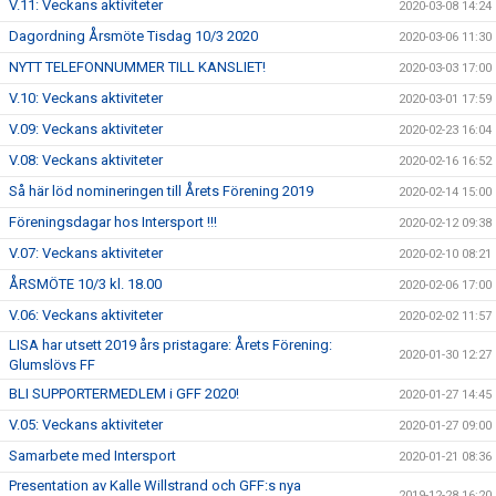
V.11: Veckans aktiviteter
2020-03-08 14:24
Dagordning Årsmöte Tisdag 10/3 2020
2020-03-06 11:30
NYTT TELEFONNUMMER TILL KANSLIET!
2020-03-03 17:00
V.10: Veckans aktiviteter
2020-03-01 17:59
V.09: Veckans aktiviteter
2020-02-23 16:04
V.08: Veckans aktiviteter
2020-02-16 16:52
Så här löd nomineringen till Årets Förening 2019
2020-02-14 15:00
Föreningsdagar hos Intersport !!!
2020-02-12 09:38
V.07: Veckans aktiviteter
2020-02-10 08:21
ÅRSMÖTE 10/3 kl. 18.00
2020-02-06 17:00
V.06: Veckans aktiviteter
2020-02-02 11:57
LISA har utsett 2019 års pristagare: Årets Förening:
2020-01-30 12:27
Glumslövs FF
BLI SUPPORTERMEDLEM i GFF 2020!
2020-01-27 14:45
V.05: Veckans aktiviteter
2020-01-27 09:00
Samarbete med Intersport
2020-01-21 08:36
Presentation av Kalle Willstrand och GFF:s nya
2019-12-28 16:20