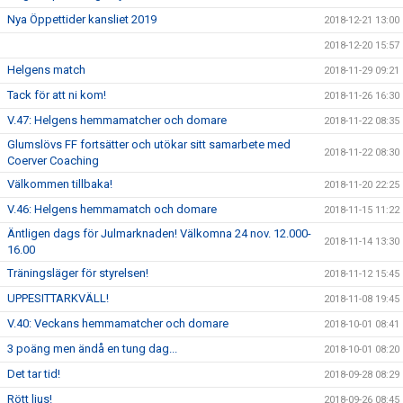
Nya Öppettider kansliet 2019
2018-12-21 13:00
2018-12-20 15:57
Helgens match
2018-11-29 09:21
Tack för att ni kom!
2018-11-26 16:30
V.47: Helgens hemmamatcher och domare
2018-11-22 08:35
Glumslövs FF fortsätter och utökar sitt samarbete med
2018-11-22 08:30
Coerver Coaching
Välkommen tillbaka!
2018-11-20 22:25
V.46: Helgens hemmamatch och domare
2018-11-15 11:22
Äntligen dags för Julmarknaden! Välkomna 24 nov. 12.000-
2018-11-14 13:30
16.00
Träningsläger för styrelsen!
2018-11-12 15:45
UPPESITTARKVÄLL!
2018-11-08 19:45
V.40: Veckans hemmamatcher och domare
2018-10-01 08:41
3 poäng men ändå en tung dag...
2018-10-01 08:20
Det tar tid!
2018-09-28 08:29
Rött ljus!
2018-09-26 08:45