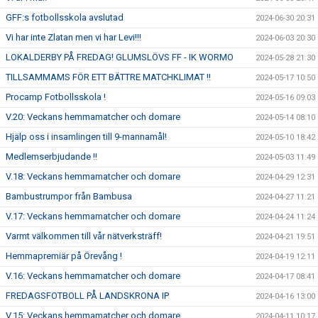
GFF:s fotbollsskola avslutad
2024-06-30 20:31
Vi har inte Zlatan men vi har Levi!!!
2024-06-03 20:30
LOKALDERBY PÅ FREDAG! GLUMSLÖVS FF - IK WORMO
2024-05-28 21:30
TILLSAMMAMS FÖR ETT BÄTTRE MATCHKLIMAT !!
2024-05-17 10:50
Procamp Fotbollsskola !
2024-05-16 09:03
V.20: Veckans hemmamatcher och domare
2024-05-14 08:10
Hjälp oss i insamlingen till 9-mannamål!
2024-05-10 18:42
Medlemserbjudande !!
2024-05-03 11:49
V.18: Veckans hemmamatcher och domare
2024-04-29 12:31
Bambustrumpor från Bambusa
2024-04-27 11:21
V.17: Veckans hemmamatcher och domare
2024-04-24 11:24
Varmt välkommen till vår nätverksträff!
2024-04-21 19:51
Hemmapremiär på Örevång !
2024-04-19 12:11
V.16: Veckans hemmamatcher och domare
2024-04-17 08:41
FREDAGSFOTBOLL PÅ LANDSKRONA IP
2024-04-16 13:00
V.15: Veckans hemmamatcher och domare
2024-04-11 10:17