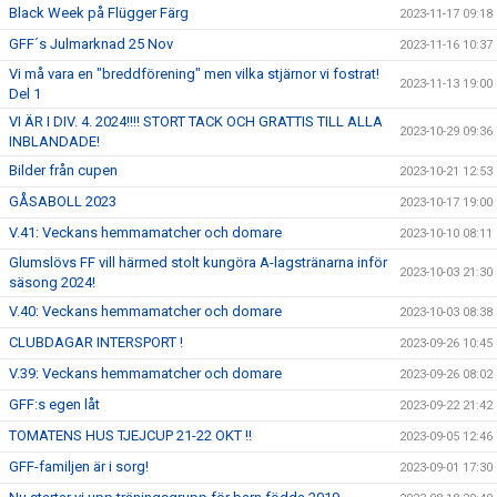
Black Week på Flügger Färg
2023-11-17 09:18
GFF´s Julmarknad 25 Nov
2023-11-16 10:37
Vi må vara en "breddförening" men vilka stjärnor vi fostrat!
2023-11-13 19:00
Del 1
VI ÄR I DIV. 4. 2024!!!! STORT TACK OCH GRATTIS TILL ALLA
2023-10-29 09:36
INBLANDADE!
Bilder från cupen
2023-10-21 12:53
GÅSABOLL 2023
2023-10-17 19:00
V.41: Veckans hemmamatcher och domare
2023-10-10 08:11
Glumslövs FF vill härmed stolt kungöra A-lagstränarna inför
2023-10-03 21:30
säsong 2024!
V.40: Veckans hemmamatcher och domare
2023-10-03 08:38
CLUBDAGAR INTERSPORT !
2023-09-26 10:45
V.39: Veckans hemmamatcher och domare
2023-09-26 08:02
GFF:s egen låt
2023-09-22 21:42
TOMATENS HUS TJEJCUP 21-22 OKT !!
2023-09-05 12:46
GFF-familjen är i sorg!
2023-09-01 17:30