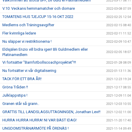
Välkommen att stötta GFF, bli Guld el Platinamedlem
2022-03-17 08:11
V.10: Veckans hemmamatcher och domare
2022-03-08 07:59
TOMATENS HUS TJEJCUP 15-16 OKT 2022
2022-02-25 12:54
Medlems och Träningsavgifter
2022-02-15 08:40
Fler kvinnliga ledare
2022-02-11 11:52
Nu släpper vi restriktionerna !
2022-02-09 10:47
Eldsjälen Enzio vill bidra igen! Bli Guldmedlem eller
2022-02-05 18:07
Platinamedlem
Vi fortsätter "Barnfotbollscoachprojektet"!!!
2022-01-28 08:09
Nu fortsätter vi vår digitalisering
2022-01-13 11:36
TACK FÖR ETT BRA ÅR!
2021-12-23 19:24
Gröna Tråden !!
2021-12-17 08:55
Julklappstips !
2021-12-09 11:04
Granen står så grann..
2021-12-03 10:55
GRATTIS TILL LANDSLAGSUTTAGNINGEN, Jonathan Levi!!
2021-12-02 11:00
HURRA HURRA HURRA! NI VAR BÄST IDAG!
2021-11-20 17:40
UNGDOMSTRÄNARMÖTE PÅ ÖRENÄS !
2021-11-14 09:49