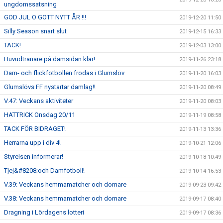
ungdomssatsning
GOD JUL O GOTT NYTT ÅR !!!
2019-12-20 11:50
Silly Season snart slut
2019-12-15 16:33
TACK!
2019-12-03 13:00
Huvudtränare på damsidan klar!
2019-11-26 23:18
Dam- och flickfotbollen frodas i Glumslöv
2019-11-20 16:03
Glumslövs FF nystartar damlag!!
2019-11-20 08:49
V.47: Veckans aktiviteter
2019-11-20 08:03
HATTRICK Onsdag 20/11
2019-11-19 08:58
TACK FÖR BIDRAGET!
2019-11-13 13:36
Herrarna upp i div 4!
2019-10-21 12:06
Styrelsen informerar!
2019-10-18 10:49
Tjej&#8208;och Damfotboll!
2019-10-14 16:53
V.39: Veckans hemmamatcher och domare
2019-09-23 09:42
V.38: Veckans hemmamatcher och domare
2019-09-17 08:40
Dragning i Lördagens lotteri
2019-09-17 08:36