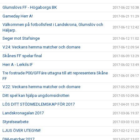
Glumslövs FF - Högaborgs BK
2017-06-22 10:38
Gameday Herr A!
2017-06-21 11:29
Välkommen på fotbollsfest i Landskrona, Glumslöv och
2017-06-12 12:42
Häljarp.
Seger mot Stafsinge
2017-06-12 11:02
V.24: Veckans hemma matcher och domare
2017-06-12 09:54
Skånes FF spelar final
2017-06-09 13:29
Herr A - Lerkils IF
2017-06-02 13:49
Tre fostrade P00/GFFáre uttagna till att representera Skåne
2017-06-01 09:17
FF
V.22: Veckans hemma matcher och domare
2017-05-29 09:32
Ditt spel kan hjälpa ungdomsidrotten
2017-05-10 09:06
LÖS DITT STÖDMEDLEMSKAP FÖR 2017
2017-04-01 15:29
Landskronagalan 2017
2017-03-06 19:37
Styrelsearbete
2017-03-03 15:03
LJUS ÖVER UTEGYM!
2017-02-12 11:22
DM-matcher 2017
2017-02-07 13:07