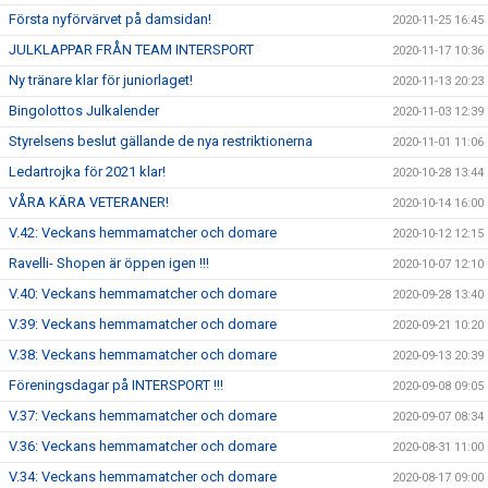
Första nyförvärvet på damsidan!
2020-11-25 16:45
JULKLAPPAR FRÅN TEAM INTERSPORT
2020-11-17 10:36
Ny tränare klar för juniorlaget!
2020-11-13 20:23
Bingolottos Julkalender
2020-11-03 12:39
Styrelsens beslut gällande de nya restriktionerna
2020-11-01 11:06
Ledartrojka för 2021 klar!
2020-10-28 13:44
VÅRA KÄRA VETERANER!
2020-10-14 16:00
V.42: Veckans hemmamatcher och domare
2020-10-12 12:15
Ravelli- Shopen är öppen igen !!!
2020-10-07 12:10
V.40: Veckans hemmamatcher och domare
2020-09-28 13:40
V.39: Veckans hemmamatcher och domare
2020-09-21 10:20
V.38: Veckans hemmamatcher och domare
2020-09-13 20:39
Föreningsdagar på INTERSPORT !!!
2020-09-08 09:05
V.37: Veckans hemmamatcher och domare
2020-09-07 08:34
V.36: Veckans hemmamatcher och domare
2020-08-31 11:00
V.34: Veckans hemmamatcher och domare
2020-08-17 09:00