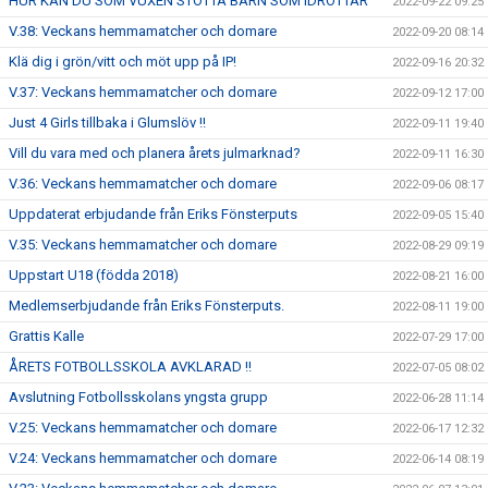
HUR KAN DU SOM VUXEN STÖTTA BARN SOM IDROTTAR
2022-09-22 09:25
V.38: Veckans hemmamatcher och domare
2022-09-20 08:14
Klä dig i grön/vitt och möt upp på IP!
2022-09-16 20:32
V.37: Veckans hemmamatcher och domare
2022-09-12 17:00
Just 4 Girls tillbaka i Glumslöv !!
2022-09-11 19:40
Vill du vara med och planera årets julmarknad?
2022-09-11 16:30
V.36: Veckans hemmamatcher och domare
2022-09-06 08:17
Uppdaterat erbjudande från Eriks Fönsterputs
2022-09-05 15:40
V.35: Veckans hemmamatcher och domare
2022-08-29 09:19
Uppstart U18 (födda 2018)
2022-08-21 16:00
Medlemserbjudande från Eriks Fönsterputs.
2022-08-11 19:00
Grattis Kalle
2022-07-29 17:00
ÅRETS FOTBOLLSSKOLA AVKLARAD !!
2022-07-05 08:02
Avslutning Fotbollsskolans yngsta grupp
2022-06-28 11:14
V.25: Veckans hemmamatcher och domare
2022-06-17 12:32
V.24: Veckans hemmamatcher och domare
2022-06-14 08:19