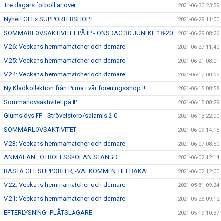
Tre dagars fotboll är över
2021-06-30 23:59
Nyhet! GFFs SUPPORTERSHOP !
2021-06-29 11:00
SOMMARLOVSAKTIVITET PÅ IP - ONSDAG 30 JUNI KL 18-20
2021-06-29 08:26
V.26: Veckans hemmamatcher och domare
2021-06-27 11:40
V.25: Veckans hemmamatcher och domare
2021-06-21 08:01
V.24: Veckans hemmamatcher och domare
2021-06-17 08:55
Ny Klädkollektion från Puma i vår föreningsshop !!
2021-06-15 08:58
Sommarlovsaktivitet på IP
2021-06-15 08:29
Glumslövs FF - Strövelstorp/salamis 2-0
2021-06-13 22:00
SOMMARLOVSAKTIVITET
2021-06-09 14:15
V.23: Veckans hemmamatcher och domare
2021-06-07 08:50
ANMÄLAN FOTBOLLSSKOLAN STÄNGD
2021-06-02 12:14
BÄSTA GFF SUPPORTER; -VÄLKOMMEN TILLBAKA!
2021-06-02 12:00
V.22: Veckans hemmamatcher och domare
2021-05-31 09:24
V.21: Veckans hemmamatcher och domare
2021-05-25 09:12
EFTERLYSNING- PLÅTSLAGARE
2021-05-19 10:37