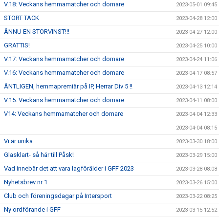
V.18: Veckans hemmamatcher och domare
2023-05-01 09:45
STORT TACK
2023-04-28 12:00
ÄNNU EN STORVINST!!!
2023-04-27 12:00
GRATTIS!
2023-04-25 10:00
V.17: Veckans hemmamatcher och domare
2023-04-24 11:06
V.16: Veckans hemmamatcher och domare
2023-04-17 08:57
ÄNTLIGEN, hemmapremiär på IP, Herrar Div 5 !!
2023-04-13 12:14
V.15: Veckans hemmamatcher och domare
2023-04-11 08:00
V14: Veckans hemmamatcher och domare
2023-04-04 12:33
2023-04-04 08:15
Vi är unika...
2023-03-30 18:00
Glasklart- så här till Påsk!
2023-03-29 15:00
Vad innebär det att vara lagförälder i GFF 2023
2023-03-28 08:08
Nyhetsbrev nr 1
2023-03-26 15:00
Club och föreningsdagar på Intersport
2023-03-22 08:25
Ny ordförande i GFF
2023-03-15 12:52