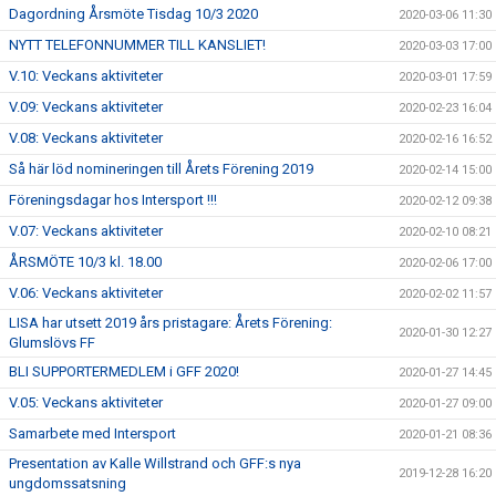
Dagordning Årsmöte Tisdag 10/3 2020
2020-03-06 11:30
NYTT TELEFONNUMMER TILL KANSLIET!
2020-03-03 17:00
V.10: Veckans aktiviteter
2020-03-01 17:59
V.09: Veckans aktiviteter
2020-02-23 16:04
V.08: Veckans aktiviteter
2020-02-16 16:52
Så här löd nomineringen till Årets Förening 2019
2020-02-14 15:00
Föreningsdagar hos Intersport !!!
2020-02-12 09:38
V.07: Veckans aktiviteter
2020-02-10 08:21
ÅRSMÖTE 10/3 kl. 18.00
2020-02-06 17:00
V.06: Veckans aktiviteter
2020-02-02 11:57
LISA har utsett 2019 års pristagare: Årets Förening:
2020-01-30 12:27
Glumslövs FF
BLI SUPPORTERMEDLEM i GFF 2020!
2020-01-27 14:45
V.05: Veckans aktiviteter
2020-01-27 09:00
Samarbete med Intersport
2020-01-21 08:36
Presentation av Kalle Willstrand och GFF:s nya
2019-12-28 16:20
ungdomssatsning