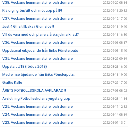
V.38: Veckans hemmamatcher och domare
2022-09-20 08:14
Klä dig i grön/vitt och möt upp på IP!
2022-09-16 20:32
V.37: Veckans hemmamatcher och domare
2022-09-12 17:00
Just 4 Girls tillbaka i Glumslöv !!
2022-09-11 19:40
Vill du vara med och planera årets julmarknad?
2022-09-11 16:30
V.36: Veckans hemmamatcher och domare
2022-09-06 08:17
Uppdaterat erbjudande från Eriks Fönsterputs
2022-09-05 15:40
V.35: Veckans hemmamatcher och domare
2022-08-29 09:19
Uppstart U18 (födda 2018)
2022-08-21 16:00
Medlemserbjudande från Eriks Fönsterputs.
2022-08-11 19:00
Grattis Kalle
2022-07-29 17:00
ÅRETS FOTBOLLSSKOLA AVKLARAD !!
2022-07-05 08:02
Avslutning Fotbollsskolans yngsta grupp
2022-06-28 11:14
V.25: Veckans hemmamatcher och domare
2022-06-17 12:32
V.24: Veckans hemmamatcher och domare
2022-06-14 08:19
V.23: Veckans hemmamatcher och domare
2022-06-07 13:01