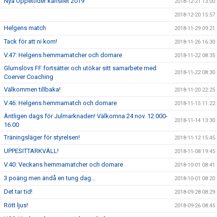
Nya Öppettider kansliet 2019
2018-12-21 13:00
2018-12-20 15:57
Helgens match
2018-11-29 09:21
Tack för att ni kom!
2018-11-26 16:30
V.47: Helgens hemmamatcher och domare
2018-11-22 08:35
Glumslövs FF fortsätter och utökar sitt samarbete med
2018-11-22 08:30
Coerver Coaching
Välkommen tillbaka!
2018-11-20 22:25
V.46: Helgens hemmamatch och domare
2018-11-15 11:22
Äntligen dags för Julmarknaden! Välkomna 24 nov. 12.000-
2018-11-14 13:30
16.00
Träningsläger för styrelsen!
2018-11-12 15:45
UPPESITTARKVÄLL!
2018-11-08 19:45
V.40: Veckans hemmamatcher och domare
2018-10-01 08:41
3 poäng men ändå en tung dag...
2018-10-01 08:20
Det tar tid!
2018-09-28 08:29
Rött ljus!
2018-09-26 08:45