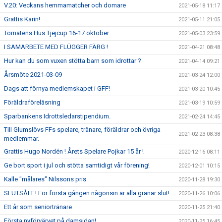
V.20: Veckans hemmamatcher och domare
2021-05-18 11:17
Grattis Karin!
2021-05-11 21:05
Tomatens Hus Tjejcup 16-17 oktober
2021-05-03 23:59
I SAMARBETE MED FLÜGGER FÄRG !
2021-04-21 08:48
Hur kan du som vuxen stötta barn som idrottar ?
2021-04-14 09:21
Årsmöte 2021-03-09
2021-03-24 12:00
Dags att förnya medlemskapet i GFF!
2021-03-20 10:45
Föräldraföreläsning
2021-03-19 10:59
Sparbankens Idrottsledarstipendium.
2021-02-24 14:45
Till Glumslövs FFs spelare, tränare, föräldrar och övriga
2021-02-23 08:38
medlemmar.
Grattis Hugo Nordén ! Årets Spelare Pojkar 15 år !
2020-12-16 08:11
Ge bort sport i jul och stötta samtidigt vår förening!
2020-12-01 10:15
Kalle "målares" Nilssons pris
2020-11-28 19:30
SLUTSÅLT ! För första gången någonsin är alla granar slut!
2020-11-26 10:06
Ett år som seniortränare
2020-11-25 21:40
Första nyförvärvet på damsidan!
2020-11-25 16:45