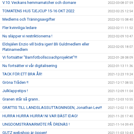
V.10: Veckans hemmamatcher och domare
2022-03-08 07:59
TOMATENS HUS TJEJCUP 15-16 OKT 2022
2022-02-25 12:54
Medlems och Träningsavgifter
2022-02-15 08:40
Fler kvinnliga ledare
2022-02-11 11:52
Nu släpper vi restriktionerna !
2022-02-09 10:47
Eldsjälen Enzio vill bidra igen! Bli Guldmedlem eller
2022-02-05 18:07
Platinamedlem
Vi fortsätter "Barnfotbollscoachprojektet"!!!
2022-01-28 08:09
Nu fortsätter vi vår digitalisering
2022-01-13 11:36
TACK FÖR ETT BRA ÅR!
2021-12-23 19:24
Gröna Tråden !!
2021-12-17 08:55
Julklappstips !
2021-12-09 11:04
Granen står så grann..
2021-12-03 10:55
GRATTIS TILL LANDSLAGSUTTAGNINGEN, Jonathan Levi!!
2021-12-02 11:00
HURRA HURRA HURRA! NI VAR BÄST IDAG!
2021-11-20 17:40
UNGDOMSTRÄNARMÖTE PÅ ÖRENÄS !
2021-11-14 09:49
GUTZ webshop är öppen!
2021-11-03 10:43