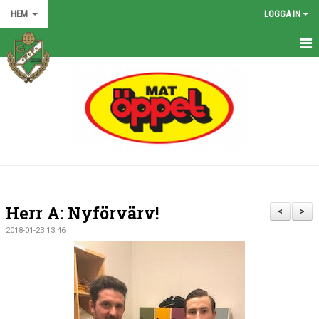
HEM
LOGGA IN
HEM
NYHETER
GRÖNA TRÅDEN
FÖRENINGEN
KONTAKT
Herr A: Nyförvärv!
<
>
KALENDER
2018-01-23 13:46
BILDGALLERI
MATCHER
VÅRA LAG