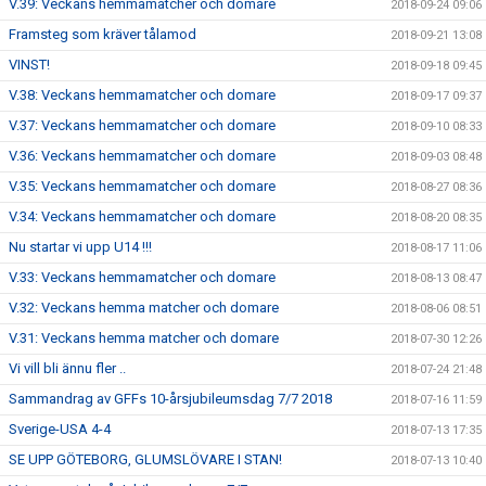
V.39: Veckans hemmamatcher och domare
2018-09-24 09:06
Framsteg som kräver tålamod
2018-09-21 13:08
VINST!
2018-09-18 09:45
V.38: Veckans hemmamatcher och domare
2018-09-17 09:37
V.37: Veckans hemmamatcher och domare
2018-09-10 08:33
V.36: Veckans hemmamatcher och domare
2018-09-03 08:48
V.35: Veckans hemmamatcher och domare
2018-08-27 08:36
V.34: Veckans hemmamatcher och domare
2018-08-20 08:35
Nu startar vi upp U14 !!!
2018-08-17 11:06
V.33: Veckans hemmamatcher och domare
2018-08-13 08:47
V.32: Veckans hemma matcher och domare
2018-08-06 08:51
V.31: Veckans hemma matcher och domare
2018-07-30 12:26
Vi vill bli ännu fler ..
2018-07-24 21:48
Sammandrag av GFFs 10-årsjubileumsdag 7/7 2018
2018-07-16 11:59
Sverige-USA 4-4
2018-07-13 17:35
SE UPP GÖTEBORG, GLUMSLÖVARE I STAN!
2018-07-13 10:40