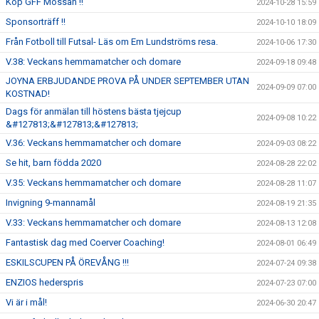
Köp GFF Mössan !!
2024-10-28 15:59
Sponsorträff !!
2024-10-10 18:09
Från Fotboll till Futsal- Läs om Em Lundströms resa.
2024-10-06 17:30
V.38: Veckans hemmamatcher och domare
2024-09-18 09:48
JOYNA ERBJUDANDE PROVA PÅ UNDER SEPTEMBER UTAN
2024-09-09 07:00
KOSTNAD!
Dags för anmälan till höstens bästa tjejcup
2024-09-08 10:22
&#127813;&#127813;&#127813;
V.36: Veckans hemmamatcher och domare
2024-09-03 08:22
Se hit, barn födda 2020
2024-08-28 22:02
V.35: Veckans hemmamatcher och domare
2024-08-28 11:07
Invigning 9-mannamål
2024-08-19 21:35
V.33: Veckans hemmamatcher och domare
2024-08-13 12:08
Fantastisk dag med Coerver Coaching!
2024-08-01 06:49
ESKILSCUPEN PÅ ÖREVÅNG !!!
2024-07-24 09:38
ENZIOS hederspris
2024-07-23 07:00
Vi är i mål!
2024-06-30 20:47