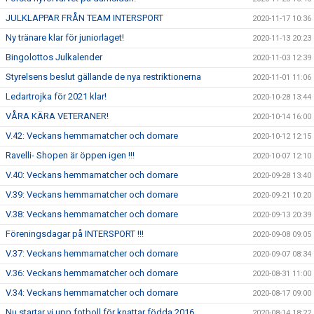
JULKLAPPAR FRÅN TEAM INTERSPORT
2020-11-17 10:36
Ny tränare klar för juniorlaget!
2020-11-13 20:23
Bingolottos Julkalender
2020-11-03 12:39
Styrelsens beslut gällande de nya restriktionerna
2020-11-01 11:06
Ledartrojka för 2021 klar!
2020-10-28 13:44
VÅRA KÄRA VETERANER!
2020-10-14 16:00
V.42: Veckans hemmamatcher och domare
2020-10-12 12:15
Ravelli- Shopen är öppen igen !!!
2020-10-07 12:10
V.40: Veckans hemmamatcher och domare
2020-09-28 13:40
V.39: Veckans hemmamatcher och domare
2020-09-21 10:20
V.38: Veckans hemmamatcher och domare
2020-09-13 20:39
Föreningsdagar på INTERSPORT !!!
2020-09-08 09:05
V.37: Veckans hemmamatcher och domare
2020-09-07 08:34
V.36: Veckans hemmamatcher och domare
2020-08-31 11:00
V.34: Veckans hemmamatcher och domare
2020-08-17 09:00
Nu startar vi upp fotboll för knattar födda 2016
2020-08-14 18:22