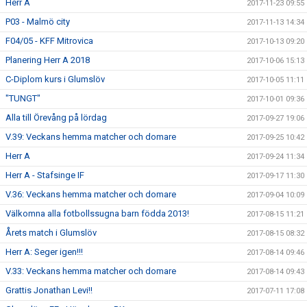
Herr A
2017-11-23 09:55
P03 - Malmö city
2017-11-13 14:34
F04/05 - KFF Mitrovica
2017-10-13 09:20
Planering Herr A 2018
2017-10-06 15:13
C-Diplom kurs i Glumslöv
2017-10-05 11:11
"TUNGT"
2017-10-01 09:36
Alla till Örevång på lördag
2017-09-27 19:06
V.39: Veckans hemma matcher och domare
2017-09-25 10:42
Herr A
2017-09-24 11:34
Herr A - Stafsinge IF
2017-09-17 11:30
V.36: Veckans hemma matcher och domare
2017-09-04 10:09
Välkomna alla fotbollssugna barn födda 2013!
2017-08-15 11:21
Årets match i Glumslöv
2017-08-15 08:32
Herr A: Seger igen!!!
2017-08-14 09:46
V.33: Veckans hemma matcher och domare
2017-08-14 09:43
Grattis Jonathan Levi!!
2017-07-11 17:08