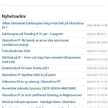
Nyhetsarkiv
Vilken fantastisk Eskilscupen-helg vi har haft på Glumslövs
2026-08-05 14:49
IP! ?
Eskilscupen på Örevång IP 31 juli - 2 augusti!
2026-07-28 09:31
Glumslövs FF får besök av en av våra sponsorer;
2026-07-26 14:00
Landskrona energi!
Fotbollsskolan 2026
2026-07-13 22:41
VM-final på IP – Kom och heja fram vinnaren tillsammans
2026-07-12 17:30
med oss!
Knattefotboll för barn födda 2021
2026-04-18 08:49
Glumslövs FF styrelse 2026 är på plats!
2026-03-17 21:23
Välkomna till en ny säsong i Glumslövs FF!
2026-01-31 11:44
November månads Sponsor 2025! VISION HAIRCARE!
2025-11-15 17:00
Glumslövs FF är stolt certifierad förening av Majblomman!
2025-11-12 20:54
Oktober månads sponsor - Händige Herrn i Glumslöv
2025-10-19 19:00