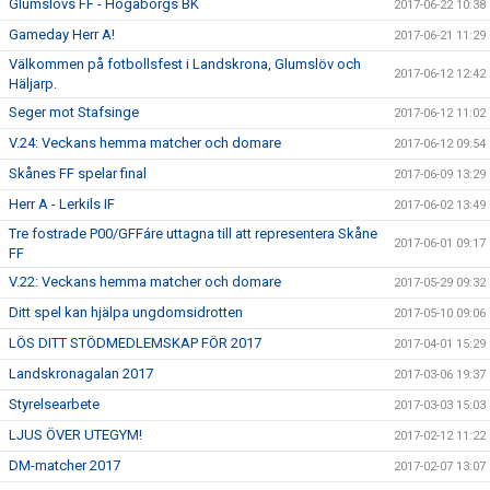
Glumslövs FF - Högaborgs BK
2017-06-22 10:38
Gameday Herr A!
2017-06-21 11:29
Välkommen på fotbollsfest i Landskrona, Glumslöv och
2017-06-12 12:42
Häljarp.
Seger mot Stafsinge
2017-06-12 11:02
V.24: Veckans hemma matcher och domare
2017-06-12 09:54
Skånes FF spelar final
2017-06-09 13:29
Herr A - Lerkils IF
2017-06-02 13:49
Tre fostrade P00/GFFáre uttagna till att representera Skåne
2017-06-01 09:17
FF
V.22: Veckans hemma matcher och domare
2017-05-29 09:32
Ditt spel kan hjälpa ungdomsidrotten
2017-05-10 09:06
LÖS DITT STÖDMEDLEMSKAP FÖR 2017
2017-04-01 15:29
Landskronagalan 2017
2017-03-06 19:37
Styrelsearbete
2017-03-03 15:03
LJUS ÖVER UTEGYM!
2017-02-12 11:22
DM-matcher 2017
2017-02-07 13:07