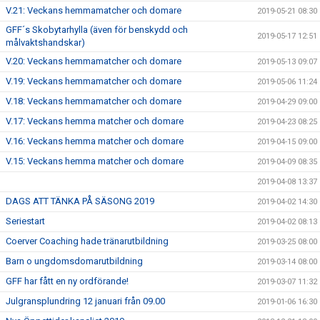
V.21: Veckans hemmamatcher och domare
2019-05-21 08:30
GFF´s Skobytarhylla (även för benskydd och
2019-05-17 12:51
målvaktshandskar)
V.20: Veckans hemmamatcher och domare
2019-05-13 09:07
V.19: Veckans hemmamatcher och domare
2019-05-06 11:24
V.18: Veckans hemmamatcher och domare
2019-04-29 09:00
V.17: Veckans hemma matcher och domare
2019-04-23 08:25
V.16: Veckans hemma matcher och domare
2019-04-15 09:00
V.15: Veckans hemma matcher och domare
2019-04-09 08:35
2019-04-08 13:37
DAGS ATT TÄNKA PÅ SÄSONG 2019
2019-04-02 14:30
Seriestart
2019-04-02 08:13
Coerver Coaching hade tränarutbildning
2019-03-25 08:00
Barn o ungdomsdomarutbildning
2019-03-14 08:00
GFF har fått en ny ordförande!
2019-03-07 11:32
Julgransplundring 12 januari från 09.00
2019-01-06 16:30