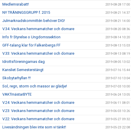
Medlemsrabatt!
2019-08-28 17:00
NY TRÄNINGSGRUPP f. 2015
2019-08-21 14:37
Julmarknadskommittén behöver DIG!
2019-08-21 14:00
V.34: Veckans hemmamatcher och domare
2019-08-20 08:36
Info fr Styrelse o Ungdomssektion
2019-08-14 10:20
GFF-talang klar för Falkenbergs FF
2019-08-13 15:03
V.33: Veckans hemmamatcher och domare
2019-08-13 08:19
Idrottsföreningarnas dag
2019-08-05 13:02
Kansliet Semesterstängt
2019-07-16 15:44
Skobytarhyllan !!!
2019-07-10 13:04
Sol, regn, storm och massor av glädje!
2019-07-03 10:00
VAKTmästarBYTE
2019-06-24 13:05
V.24: Veckans hemmamatcher och domare
2019-06-11 08:01
V.23: Veckans hemmamatcher och domare
2019-06-03 10:26
V.22: Veckans hemmamatcher och domare
2019-05-27 09:32
Livesändningen blev inte som vi tänkt!
2019-05-23 22:08