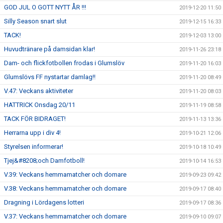
GOD JUL O GOTT NYTT ÅR !!!
2019-12-20 11:50
Silly Season snart slut
2019-12-15 16:33
TACK!
2019-12-03 13:00
Huvudtränare på damsidan klar!
2019-11-26 23:18
Dam- och flickfotbollen frodas i Glumslöv
2019-11-20 16:03
Glumslövs FF nystartar damlag!!
2019-11-20 08:49
V.47: Veckans aktiviteter
2019-11-20 08:03
HATTRICK Onsdag 20/11
2019-11-19 08:58
TACK FÖR BIDRAGET!
2019-11-13 13:36
Herrarna upp i div 4!
2019-10-21 12:06
Styrelsen informerar!
2019-10-18 10:49
Tjej&#8208;och Damfotboll!
2019-10-14 16:53
V.39: Veckans hemmamatcher och domare
2019-09-23 09:42
V.38: Veckans hemmamatcher och domare
2019-09-17 08:40
Dragning i Lördagens lotteri
2019-09-17 08:36
V.37: Veckans hemmamatcher och domare
2019-09-10 09:07