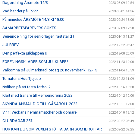
Dagordning Årsmöte 14/3
2023-03-09 10:54
Vad händer på IP???
2023-03-01 14:36
Påminnelse ÅRSMÖTE 14/3 Kl 18:00
2023-02-24 13:00
SAMARBETSPARTNERS SÖKES
2023-02-09 12:28
Serieindelning för seniorlagen fastställd !
2023-01-13 11:27
JULBREV !
2022-12-22 08:47
Den perfekta julklappen !!
2022-12-08 20:09
FÖRENINGSKLÄDER SOM JULKLAPP !
2022-11-23 12:00
Välkomna på Julmarknad lördag 26 november kl 12-15
2022-11-04 18:59
Tomatens Hus Tjejcup
2022-10-22 11:09
Nyfiken på att testa fotboll?
2022-10-16 15:38
Klart med tränare till Herrseniorerna 2023
2022-10-12 10:00
SKYNDA ANMÄL DIG TILL GÅSABOLL 2022
2022-10-11 12:00
V.41: Veckans hemmamatcher och domare
2022-10-10 12:12
CLUBDAGAR 25%
2022-09-27 08:49
HUR KAN DU SOM VUXEN STÖTTA BARN SOM IDROTTAR
2022-09-22 09:25