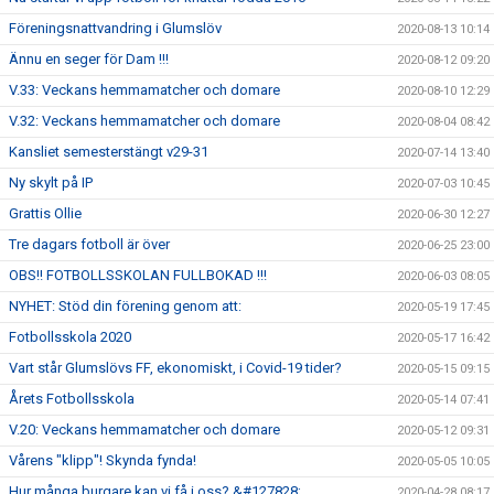
Föreningsnattvandring i Glumslöv
2020-08-13 10:14
Ännu en seger för Dam !!!
2020-08-12 09:20
V.33: Veckans hemmamatcher och domare
2020-08-10 12:29
V.32: Veckans hemmamatcher och domare
2020-08-04 08:42
Kansliet semesterstängt v29-31
2020-07-14 13:40
Ny skylt på IP
2020-07-03 10:45
Grattis Ollie
2020-06-30 12:27
Tre dagars fotboll är över
2020-06-25 23:00
OBS!! FOTBOLLSSKOLAN FULLBOKAD !!!
2020-06-03 08:05
NYHET: Stöd din förening genom att:
2020-05-19 17:45
Fotbollsskola 2020
2020-05-17 16:42
Vart står Glumslövs FF, ekonomiskt, i Covid-19 tider?
2020-05-15 09:15
Årets Fotbollsskola
2020-05-14 07:41
V.20: Veckans hemmamatcher och domare
2020-05-12 09:31
Vårens "klipp"! Skynda fynda!
2020-05-05 10:05
Hur många burgare kan vi få i oss? &#127828;
2020-04-28 08:17