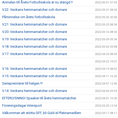
Anmälan till Årets Fotbollsskola är nu stängd !!
2022-06-01 07:49
V.22: Veckans hemmamatcher och domare
2022-05-31 08:55
Påminnelse om årets fotbollsskola
2022-05-26 20:00
V.21: Veckans hemmamatcher och domare
2022-05-23 08:34
V.20: Veckans hemmamatcher och domare
2022-05-16 08:54
V.19: Veckans hemmamatcher och domare
2022-05-09 09:34
V.18: Veckans hemmamatcher och domare
2022-05-02 09:08
V.17: Veckans hemmamatcher och domare
2022-04-25 08:45
2022-04-22 10:01
V.16: Veckans hemmamatcher och domare
2022-04-19 08:02
V.15: Veckans hemmamatcher och domare
2022-04-11 16:20
Seriepremiärer till helgen !!!
2022-04-07 12:46
V.14: Veckans hemmamatcher och domare
2022-04-06 09:59
EFTERLYSNING! Speaker till årets hemmamatcher.
2022-04-01 10:30
Föreningsdagar Intersport
2022-03-20 12:54
Välkommen att stötta GFF, bli Guld el Platinamedlem
2022-03-17 08:11