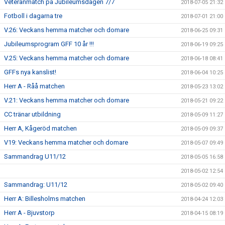
Veteranmatch på Jubileumsdagen 7/7
2018-07-05 21:32
Fotboll i dagarna tre
2018-07-01 21:00
V.26: Veckans hemma matcher och domare
2018-06-25 09:31
Jubileumsprogram GFF 10 år !!!
2018-06-19 09:25
V.25: Veckans hemma matcher och domare
2018-06-18 08:41
GFFs nya kanslist!
2018-06-04 10:25
Herr A - Råå matchen
2018-05-23 13:02
V.21: Veckans hemma matcher och domare
2018-05-21 09:22
CC tränar utbildning
2018-05-09 11:27
Herr A, Kågeröd matchen
2018-05-09 09:37
V19: Veckans hemma matcher och domare
2018-05-07 09:49
Sammandrag U11/12
2018-05-05 16:58
2018-05-02 12:54
Sammandrag: U11/12
2018-05-02 09:40
Herr A: Billesholms matchen
2018-04-24 12:03
Herr A - Bjuvstorp
2018-04-15 08:19