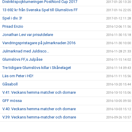
Distriktspojkturneringen PostNord Cup 2017
2017-01-20 13:20
13 692 kr från Svenska Spel till Glumslövs FF
2017-01-16 22:05
Spel i div. 3!
2017-01-12 11:28
Prisad Enzio
2016-12-06 11:56
Jonathan Levi var prisutdelare
2016-11-30 15:18
Vandringspristagare på julmarknaden 2016
2016-11-30 10:00
Julmarknad med Juldisco…
2016-11-28 21:33
Glumslövs FF,s Julpåse
2016-11-15 14:02
Tre tidigare Glumslövs killar i Skånelaget
2016-11-14 09:43
Läs om Peter i HD!
2016-11-11 15:56
Gåsaboll
2016-10-20 15:44
V.41: Veckans hemma matcher och domare
2016-10-10 15:06
GFF mössa
2016-10-05 09:50
V.40: Veckans hemma matcher och domare
2016-10-03 15:12
V.39: Veckans hemma-matcher och domare
2016-09-26 10:57
V.38: veckan hemmamatcher och domare
2016-09-19 12:41