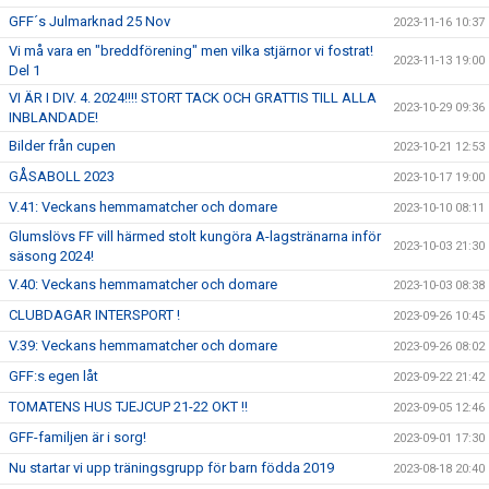
GFF´s Julmarknad 25 Nov
2023-11-16 10:37
Vi må vara en "breddförening" men vilka stjärnor vi fostrat!
2023-11-13 19:00
Del 1
VI ÄR I DIV. 4. 2024!!!! STORT TACK OCH GRATTIS TILL ALLA
2023-10-29 09:36
INBLANDADE!
Bilder från cupen
2023-10-21 12:53
GÅSABOLL 2023
2023-10-17 19:00
V.41: Veckans hemmamatcher och domare
2023-10-10 08:11
Glumslövs FF vill härmed stolt kungöra A-lagstränarna inför
2023-10-03 21:30
säsong 2024!
V.40: Veckans hemmamatcher och domare
2023-10-03 08:38
CLUBDAGAR INTERSPORT !
2023-09-26 10:45
V.39: Veckans hemmamatcher och domare
2023-09-26 08:02
GFF:s egen låt
2023-09-22 21:42
TOMATENS HUS TJEJCUP 21-22 OKT !!
2023-09-05 12:46
GFF-familjen är i sorg!
2023-09-01 17:30
Nu startar vi upp träningsgrupp för barn födda 2019
2023-08-18 20:40