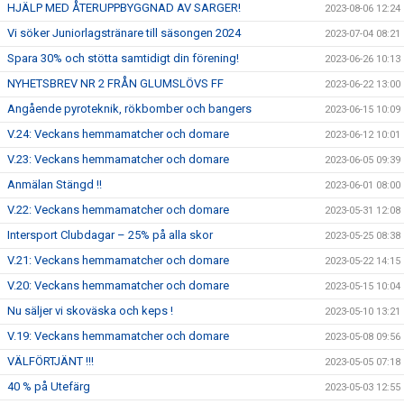
HJÄLP MED ÅTERUPPBYGGNAD AV SARGER!
2023-08-06 12:24
Vi söker Juniorlagstränare till säsongen 2024
2023-07-04 08:21
Spara 30% och stötta samtidigt din förening!
2023-06-26 10:13
NYHETSBREV NR 2 FRÅN GLUMSLÖVS FF
2023-06-22 13:00
Angående pyroteknik, rökbomber och bangers
2023-06-15 10:09
V.24: Veckans hemmamatcher och domare
2023-06-12 10:01
V.23: Veckans hemmamatcher och domare
2023-06-05 09:39
Anmälan Stängd !!
2023-06-01 08:00
V.22: Veckans hemmamatcher och domare
2023-05-31 12:08
Intersport Clubdagar – 25% på alla skor
2023-05-25 08:38
V.21: Veckans hemmamatcher och domare
2023-05-22 14:15
V.20: Veckans hemmamatcher och domare
2023-05-15 10:04
Nu säljer vi skoväska och keps !
2023-05-10 13:21
V.19: Veckans hemmamatcher och domare
2023-05-08 09:56
VÄLFÖRTJÄNT !!!
2023-05-05 07:18
40 % på Utefärg
2023-05-03 12:55