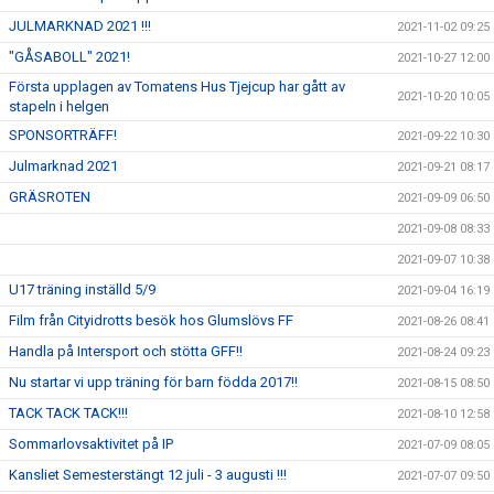
JULMARKNAD 2021 !!!
2021-11-02 09:25
"GÅSABOLL" 2021!
2021-10-27 12:00
Första upplagen av Tomatens Hus Tjejcup har gått av
2021-10-20 10:05
stapeln i helgen
SPONSORTRÄFF!
2021-09-22 10:30
Julmarknad 2021
2021-09-21 08:17
GRÄSROTEN
2021-09-09 06:50
2021-09-08 08:33
2021-09-07 10:38
U17 träning inställd 5/9
2021-09-04 16:19
Film från Cityidrotts besök hos Glumslövs FF
2021-08-26 08:41
Handla på Intersport och stötta GFF!!
2021-08-24 09:23
Nu startar vi upp träning för barn födda 2017!!
2021-08-15 08:50
TACK TACK TACK!!!
2021-08-10 12:58
Sommarlovsaktivitet på IP
2021-07-09 08:05
Kansliet Semesterstängt 12 juli - 3 augusti !!!
2021-07-07 09:50