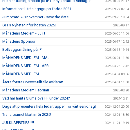
Premiär-träningsmatch på IP för nystartade Damlaget!
2025-10-07 21:17
Information till träningsgrupp födda 2021
2025-09-27 07:54
JumpYard 7-8 november - save the date!
2025-09-25 19:54
GFFs Nyheter inför hösten 2025!
2025-08-17
Månadens Medlem - Juli !
2025-06-30 11:06
Månadens Sponsor
2025-06-17 12:42
Bollväggsmålning på IP
2025-06-15 19:44
MÅNADENS MEDLEM - MAJ
2025-06-01 11:50
MÅNADENS MEDLEM - APRIL
2025-04-28 17:42
MÅNADENS MEDLEM !
2025-04-04 08:56
Årets första Coerver-tillfälle avklarat!
2025-04-01 11:00
Månadens Medlem Februari
2025-02-20
Vad har hänt i Glumslövs FF under 2024?
2024-12-21
Dags att presentera hela ledartruppen för vårt seniorlag!
2024-12-04 20:00
Tränarteamet klart inför 2025!
2024-12-01 18:30
JULKLAPPSTIPS !!!!
2024-11-21 19:19