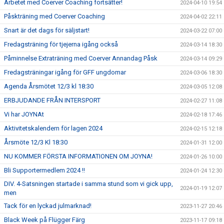
Arbetet med Coerver Coaching fortsätter!
2024-04-10 19:54
Påskträning med Coerver Coaching
2024-04-02 22:11
Snart är det dags för säljstart!
2024-03-22 07:00
Fredagsträning för tjejerna igång också
2024-03-14 18:30
Påminnelse Extraträning med Coerver Annandag Påsk
2024-03-14 09:29
Fredagsträningar igång för GFF ungdomar
2024-03-06 18:30
Agenda Årsmötet 12/3 kl 18:30
2024-03-05 12:08
ERBJUDANDE FRÅN INTERSPORT
2024-02-27 11:08
Vi har JOYNAt
2024-02-18 17:46
Aktivitetskalendern för lagen 2024
2024-02-15 12:18
Årsmöte 12/3 Kl 18:30
2024-01-31 12:00
NU KOMMER FÖRSTA INFORMATIONEN OM JOYNA!
2024-01-26 10:00
Bli Supportermedlem 2024 !!
2024-01-24 12:30
DIV. 4-Satsningen startade i samma stund som vi gick upp,
2024-01-19 12:07
men
Tack för en lyckad julmarknad!
2023-11-27 20:46
Black Week på Flügger Färg
2023-11-17 09:18