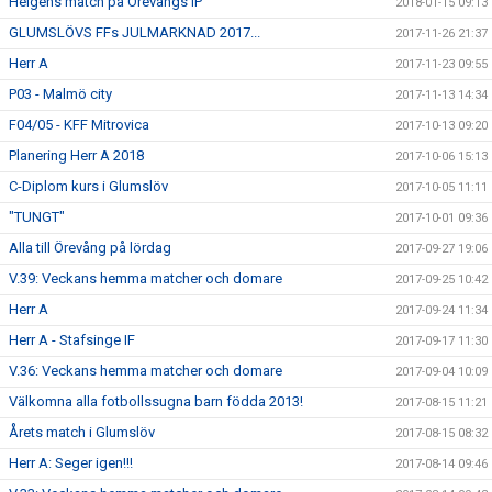
Helgens match på Örevångs IP
2018-01-15 09:13
GLUMSLÖVS FFs JULMARKNAD 2017...
2017-11-26 21:37
Herr A
2017-11-23 09:55
P03 - Malmö city
2017-11-13 14:34
F04/05 - KFF Mitrovica
2017-10-13 09:20
Planering Herr A 2018
2017-10-06 15:13
C-Diplom kurs i Glumslöv
2017-10-05 11:11
"TUNGT"
2017-10-01 09:36
Alla till Örevång på lördag
2017-09-27 19:06
V.39: Veckans hemma matcher och domare
2017-09-25 10:42
Herr A
2017-09-24 11:34
Herr A - Stafsinge IF
2017-09-17 11:30
V.36: Veckans hemma matcher och domare
2017-09-04 10:09
Välkomna alla fotbollssugna barn födda 2013!
2017-08-15 11:21
Årets match i Glumslöv
2017-08-15 08:32
Herr A: Seger igen!!!
2017-08-14 09:46