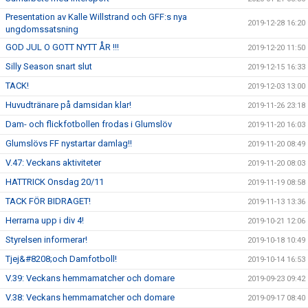
Presentation av Kalle Willstrand och GFF:s nya
2019-12-28 16:20
ungdomssatsning
GOD JUL O GOTT NYTT ÅR !!!
2019-12-20 11:50
Silly Season snart slut
2019-12-15 16:33
TACK!
2019-12-03 13:00
Huvudtränare på damsidan klar!
2019-11-26 23:18
Dam- och flickfotbollen frodas i Glumslöv
2019-11-20 16:03
Glumslövs FF nystartar damlag!!
2019-11-20 08:49
V.47: Veckans aktiviteter
2019-11-20 08:03
HATTRICK Onsdag 20/11
2019-11-19 08:58
TACK FÖR BIDRAGET!
2019-11-13 13:36
Herrarna upp i div 4!
2019-10-21 12:06
Styrelsen informerar!
2019-10-18 10:49
Tjej&#8208;och Damfotboll!
2019-10-14 16:53
V.39: Veckans hemmamatcher och domare
2019-09-23 09:42
V.38: Veckans hemmamatcher och domare
2019-09-17 08:40