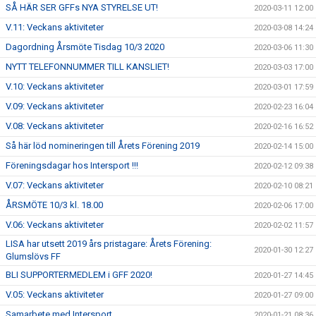
SÅ HÄR SER GFFs NYA STYRELSE UT!
2020-03-11 12:00
V.11: Veckans aktiviteter
2020-03-08 14:24
Dagordning Årsmöte Tisdag 10/3 2020
2020-03-06 11:30
NYTT TELEFONNUMMER TILL KANSLIET!
2020-03-03 17:00
V.10: Veckans aktiviteter
2020-03-01 17:59
V.09: Veckans aktiviteter
2020-02-23 16:04
V.08: Veckans aktiviteter
2020-02-16 16:52
Så här löd nomineringen till Årets Förening 2019
2020-02-14 15:00
Föreningsdagar hos Intersport !!!
2020-02-12 09:38
V.07: Veckans aktiviteter
2020-02-10 08:21
ÅRSMÖTE 10/3 kl. 18.00
2020-02-06 17:00
V.06: Veckans aktiviteter
2020-02-02 11:57
LISA har utsett 2019 års pristagare: Årets Förening:
2020-01-30 12:27
Glumslövs FF
BLI SUPPORTERMEDLEM i GFF 2020!
2020-01-27 14:45
V.05: Veckans aktiviteter
2020-01-27 09:00
Samarbete med Intersport
2020-01-21 08:36