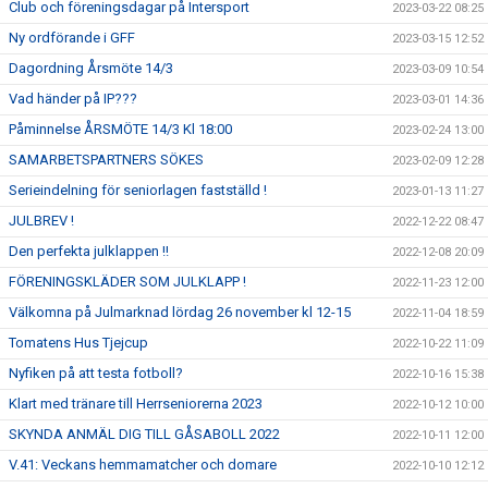
Club och föreningsdagar på Intersport
2023-03-22 08:25
Ny ordförande i GFF
2023-03-15 12:52
Dagordning Årsmöte 14/3
2023-03-09 10:54
Vad händer på IP???
2023-03-01 14:36
Påminnelse ÅRSMÖTE 14/3 Kl 18:00
2023-02-24 13:00
SAMARBETSPARTNERS SÖKES
2023-02-09 12:28
Serieindelning för seniorlagen fastställd !
2023-01-13 11:27
JULBREV !
2022-12-22 08:47
Den perfekta julklappen !!
2022-12-08 20:09
FÖRENINGSKLÄDER SOM JULKLAPP !
2022-11-23 12:00
Välkomna på Julmarknad lördag 26 november kl 12-15
2022-11-04 18:59
Tomatens Hus Tjejcup
2022-10-22 11:09
Nyfiken på att testa fotboll?
2022-10-16 15:38
Klart med tränare till Herrseniorerna 2023
2022-10-12 10:00
SKYNDA ANMÄL DIG TILL GÅSABOLL 2022
2022-10-11 12:00
V.41: Veckans hemmamatcher och domare
2022-10-10 12:12