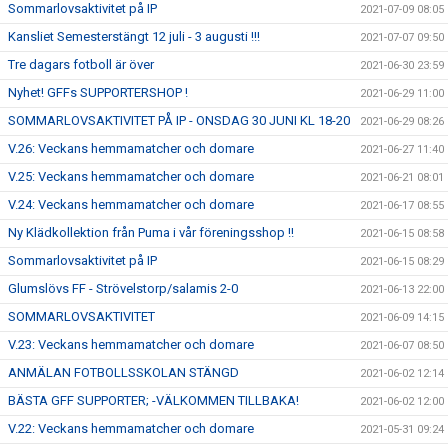
Sommarlovsaktivitet på IP
2021-07-09 08:05
Kansliet Semesterstängt 12 juli - 3 augusti !!!
2021-07-07 09:50
Tre dagars fotboll är över
2021-06-30 23:59
Nyhet! GFFs SUPPORTERSHOP !
2021-06-29 11:00
SOMMARLOVSAKTIVITET PÅ IP - ONSDAG 30 JUNI KL 18-20
2021-06-29 08:26
V.26: Veckans hemmamatcher och domare
2021-06-27 11:40
V.25: Veckans hemmamatcher och domare
2021-06-21 08:01
V.24: Veckans hemmamatcher och domare
2021-06-17 08:55
Ny Klädkollektion från Puma i vår föreningsshop !!
2021-06-15 08:58
Sommarlovsaktivitet på IP
2021-06-15 08:29
Glumslövs FF - Strövelstorp/salamis 2-0
2021-06-13 22:00
SOMMARLOVSAKTIVITET
2021-06-09 14:15
V.23: Veckans hemmamatcher och domare
2021-06-07 08:50
ANMÄLAN FOTBOLLSSKOLAN STÄNGD
2021-06-02 12:14
BÄSTA GFF SUPPORTER; -VÄLKOMMEN TILLBAKA!
2021-06-02 12:00
V.22: Veckans hemmamatcher och domare
2021-05-31 09:24