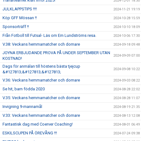
Tränarteamet klart inför 2025!
2024-12-01 18:30
JULKLAPPSTIPS !!!!
2024-11-21 19:19
Köp GFF Mössan !!
2024-10-28 15:59
Sponsorträff !!
2024-10-10 18:09
Från Fotboll till Futsal- Läs om Em Lundströms resa.
2024-10-06 17:30
V.38: Veckans hemmamatcher och domare
2024-09-18 09:48
JOYNA ERBJUDANDE PROVA PÅ UNDER SEPTEMBER UTAN
2024-09-09 07:00
KOSTNAD!
Dags för anmälan till höstens bästa tjejcup
2024-09-08 10:22
&#127813;&#127813;&#127813;
V.36: Veckans hemmamatcher och domare
2024-09-03 08:22
Se hit, barn födda 2020
2024-08-28 22:02
V.35: Veckans hemmamatcher och domare
2024-08-28 11:07
Invigning 9-mannamål
2024-08-19 21:35
V.33: Veckans hemmamatcher och domare
2024-08-13 12:08
Fantastisk dag med Coerver Coaching!
2024-08-01 06:49
ESKILSCUPEN PÅ ÖREVÅNG !!!
2024-07-24 09:38