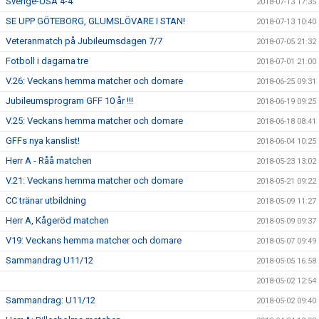
Sverige-USA 4-4
2018-07-13 17:35
SE UPP GÖTEBORG, GLUMSLÖVARE I STAN!
2018-07-13 10:40
Veteranmatch på Jubileumsdagen 7/7
2018-07-05 21:32
Fotboll i dagarna tre
2018-07-01 21:00
V.26: Veckans hemma matcher och domare
2018-06-25 09:31
Jubileumsprogram GFF 10 år !!!
2018-06-19 09:25
V.25: Veckans hemma matcher och domare
2018-06-18 08:41
GFFs nya kanslist!
2018-06-04 10:25
Herr A - Råå matchen
2018-05-23 13:02
V.21: Veckans hemma matcher och domare
2018-05-21 09:22
CC tränar utbildning
2018-05-09 11:27
Herr A, Kågeröd matchen
2018-05-09 09:37
V19: Veckans hemma matcher och domare
2018-05-07 09:49
Sammandrag U11/12
2018-05-05 16:58
2018-05-02 12:54
Sammandrag: U11/12
2018-05-02 09:40