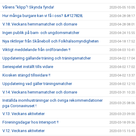
Vårens "klipp"! Skynda fynda!
2020-05-05 10:05
Hur många burgare kan vi få i oss? &#127828;
2020-04-28 08:17
V.18: Veckans hemmamatcher och domare
2020-04-28 08:01
Ingen publik på barn- och ungdomsmatcher
2020-04-24 15:55
Nya riktlinjer från Skåneboll och Folkhälsomyndigheten
2020-04-18 17:52
Viktigt meddelande från ordföranden !!
2020-04-03 10:41
Uppdatering gällande träning och träningsmatcher
2020-04-02 17:04
Seriespelet inställt tills vidare
2020-04-02 17:02
Kiosken stängd tillsvidare !!
2020-04-02 13:37
Uppdatering vad gäller träningsmatcher
2020-04-02 12:10
V.14: Veckans hemmamatcher och domare
2020-03-31 10:20
Inställda inomhusträningar och övriga rekommendationer
2020-03-25 08:06
pga Coronaviruset !
V.13: Veckans aktiviteter
2020-03-23 09:00
Föreningsdagar hos Intersport !!
2020-03-18 09:36
V.12: Veckans aktiviteter
2020-03-15 15:45