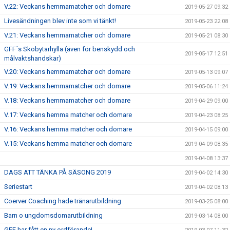
V.22: Veckans hemmamatcher och domare
2019-05-27 09:32
Livesändningen blev inte som vi tänkt!
2019-05-23 22:08
V.21: Veckans hemmamatcher och domare
2019-05-21 08:30
GFF´s Skobytarhylla (även för benskydd och
2019-05-17 12:51
målvaktshandskar)
V.20: Veckans hemmamatcher och domare
2019-05-13 09:07
V.19: Veckans hemmamatcher och domare
2019-05-06 11:24
V.18: Veckans hemmamatcher och domare
2019-04-29 09:00
V.17: Veckans hemma matcher och domare
2019-04-23 08:25
V.16: Veckans hemma matcher och domare
2019-04-15 09:00
V.15: Veckans hemma matcher och domare
2019-04-09 08:35
2019-04-08 13:37
DAGS ATT TÄNKA PÅ SÄSONG 2019
2019-04-02 14:30
Seriestart
2019-04-02 08:13
Coerver Coaching hade tränarutbildning
2019-03-25 08:00
Barn o ungdomsdomarutbildning
2019-03-14 08:00
GFF har fått en ny ordförande!