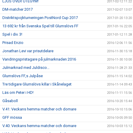
LJUS ÖVER UTEGYM!
2017-02-12 11:22
DM-matcher 2017
2017-02-07 13:07
Distriktspojkturneringen PostNord Cup 2017
2017-01-20 13:20
13 692 kr från Svenska Spel till Glumslövs FF
2017-01-16 22:05
Spel i div. 3!
2017-01-12 11:28
Prisad Enzio
2016-12-06 11:56
Jonathan Levi var prisutdelare
2016-11-30 15:18
Vandringspristagare på julmarknaden 2016
2016-11-30 10:00
Julmarknad med Juldisco…
2016-11-28 21:33
Glumslövs FF,s Julpåse
2016-11-15 14:02
Tre tidigare Glumslövs killar i Skånelaget
2016-11-14 09:43
Läs om Peter i HD!
2016-11-11 15:56
Gåsaboll
2016-10-20 15:44
V.41: Veckans hemma matcher och domare
2016-10-10 15:06
GFF mössa
2016-10-05 09:50
V.40: Veckans hemma matcher och domare
2016-10-03 15:12