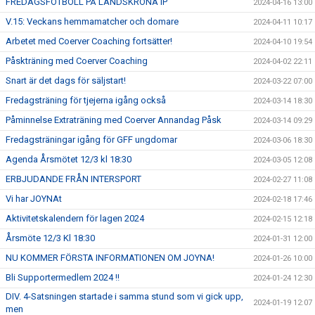
FREDAGSFOTBOLL PÅ LANDSKRONA IP
2024-04-16 13:00
V.15: Veckans hemmamatcher och domare
2024-04-11 10:17
Arbetet med Coerver Coaching fortsätter!
2024-04-10 19:54
Påskträning med Coerver Coaching
2024-04-02 22:11
Snart är det dags för säljstart!
2024-03-22 07:00
Fredagsträning för tjejerna igång också
2024-03-14 18:30
Påminnelse Extraträning med Coerver Annandag Påsk
2024-03-14 09:29
Fredagsträningar igång för GFF ungdomar
2024-03-06 18:30
Agenda Årsmötet 12/3 kl 18:30
2024-03-05 12:08
ERBJUDANDE FRÅN INTERSPORT
2024-02-27 11:08
Vi har JOYNAt
2024-02-18 17:46
Aktivitetskalendern för lagen 2024
2024-02-15 12:18
Årsmöte 12/3 Kl 18:30
2024-01-31 12:00
NU KOMMER FÖRSTA INFORMATIONEN OM JOYNA!
2024-01-26 10:00
Bli Supportermedlem 2024 !!
2024-01-24 12:30
DIV. 4-Satsningen startade i samma stund som vi gick upp,
2024-01-19 12:07
men