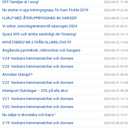
GFF-familjen är i sorg!
2023-09-01 17:30
Nu startar vi upp träningsgrupp för barn födda 2019
2023-08-18 20:40
HJÄLP MED ÅTERUPPBYGGNAD AV SARGER!
2023-08-06 12:24
Vi söker Juniorlagstränare till säsongen 2024
2023-07-04 08:21
Spara 30% och stötta samtidigt din förening!
2023-06-26 10:13
NYHETSBREV NR 2 FRÅN GLUMSLÖVS FF
2023-06-22 13:00
Angående pyroteknik, rökbomber och bangers
2023-06-15 10:09
V.24: Veckans hemmamatcher och domare
2023-06-12 10:01
V.23: Veckans hemmamatcher och domare
2023-06-05 09:39
Anmälan Stängd !!
2023-06-01 08:00
V.22: Veckans hemmamatcher och domare
2023-05-31 12:08
Intersport Clubdagar – 25% på alla skor
2023-05-25 08:38
V.21: Veckans hemmamatcher och domare
2023-05-22 14:15
V.20: Veckans hemmamatcher och domare
2023-05-15 10:04
Nu säljer vi skoväska och keps !
2023-05-10 13:21
V.19: Veckans hemmamatcher och domare
2023-05-08 09:56