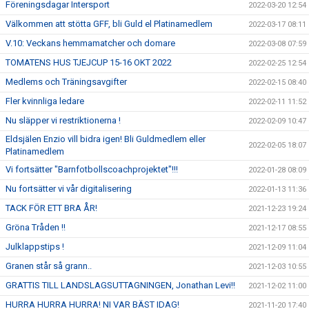
Föreningsdagar Intersport
2022-03-20 12:54
Välkommen att stötta GFF, bli Guld el Platinamedlem
2022-03-17 08:11
V.10: Veckans hemmamatcher och domare
2022-03-08 07:59
TOMATENS HUS TJEJCUP 15-16 OKT 2022
2022-02-25 12:54
Medlems och Träningsavgifter
2022-02-15 08:40
Fler kvinnliga ledare
2022-02-11 11:52
Nu släpper vi restriktionerna !
2022-02-09 10:47
Eldsjälen Enzio vill bidra igen! Bli Guldmedlem eller
2022-02-05 18:07
Platinamedlem
Vi fortsätter "Barnfotbollscoachprojektet"!!!
2022-01-28 08:09
Nu fortsätter vi vår digitalisering
2022-01-13 11:36
TACK FÖR ETT BRA ÅR!
2021-12-23 19:24
Gröna Tråden !!
2021-12-17 08:55
Julklappstips !
2021-12-09 11:04
Granen står så grann..
2021-12-03 10:55
GRATTIS TILL LANDSLAGSUTTAGNINGEN, Jonathan Levi!!
2021-12-02 11:00
HURRA HURRA HURRA! NI VAR BÄST IDAG!
2021-11-20 17:40