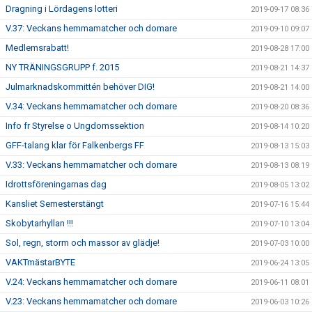
Dragning i Lördagens lotteri
2019-09-17 08:36
V.37: Veckans hemmamatcher och domare
2019-09-10 09:07
Medlemsrabatt!
2019-08-28 17:00
NY TRÄNINGSGRUPP f. 2015
2019-08-21 14:37
Julmarknadskommittén behöver DIG!
2019-08-21 14:00
V.34: Veckans hemmamatcher och domare
2019-08-20 08:36
Info fr Styrelse o Ungdomssektion
2019-08-14 10:20
GFF-talang klar för Falkenbergs FF
2019-08-13 15:03
V.33: Veckans hemmamatcher och domare
2019-08-13 08:19
Idrottsföreningarnas dag
2019-08-05 13:02
Kansliet Semesterstängt
2019-07-16 15:44
Skobytarhyllan !!!
2019-07-10 13:04
Sol, regn, storm och massor av glädje!
2019-07-03 10:00
VAKTmästarBYTE
2019-06-24 13:05
V.24: Veckans hemmamatcher och domare
2019-06-11 08:01
V.23: Veckans hemmamatcher och domare
2019-06-03 10:26