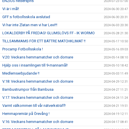
ENZIOS hederspris
2024-07-23 07:00
Vi är i mål!
2024-06-30 20:47
GFF:s fotbollsskola avslutad
2024-06-30 20:31
Vi har inte Zlatan men vi har Levi!!!
2024-06-03 20:30
LOKALDERBY PÅ FREDAG! GLUMSLÖVS FF - IK WORMO
2024-05-28 21:30
TILLSAMMAMS FÖR ETT BÄTTRE MATCHKLIMAT !!
2024-05-17 10:50
Procamp Fotbollsskola !
2024-05-16 09:03
V.20: Veckans hemmamatcher och domare
2024-05-14 08:10
Hjälp oss i insamlingen till 9-mannamål!
2024-05-10 18:42
Medlemserbjudande !!
2024-05-03 11:49
V.18: Veckans hemmamatcher och domare
2024-04-29 12:31
Bambustrumpor från Bambusa
2024-04-27 11:21
V.17: Veckans hemmamatcher och domare
2024-04-24 11:24
Varmt välkommen till vår nätverksträff!
2024-04-21 19:51
Hemmapremiär på Örevång !
2024-04-19 12:11
V.16: Veckans hemmamatcher och domare
2024-04-17 08:41