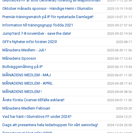
Glumslövs FF är stolt certifierad förening av Majblomman!
2025-11-12 20:54
Oktober månads sponsor - Händige Herrn i Glumslöv
2025-10-19 19:00
Premiär-träningsmatch på IP för nystartade Damlaget!
2025-10-07 21:17
Information till träningsgrupp födda 2021
2025-09-27 07:54
JumpYard 7-8 november - save the date!
2025-09-25 19:54
GFFs Nyheter inför hösten 2025!
2025-08-17
Månadens Medlem - Juli !
2025-06-30 11:06
Månadens Sponsor
2025-06-17 12:42
Bollväggsmålning på IP
2025-06-15 19:44
MÅNADENS MEDLEM - MAJ
2025-06-01 11:50
MÅNADENS MEDLEM - APRIL
2025-04-28 17:42
MÅNADENS MEDLEM !
2025-04-04 08:56
Årets första Coerver-tillfälle avklarat!
2025-04-01 11:00
Månadens Medlem Februari
2025-02-20
Vad har hänt i Glumslövs FF under 2024?
2024-12-21
Dags att presentera hela ledartruppen för vårt seniorlag!
2024-12-04 20:00