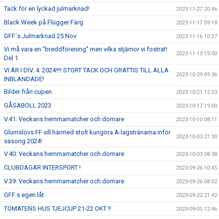
Tack för en lyckad julmarknad!
2023-11-27 20:46
Black Week på Flügger Färg
2023-11-17 09:18
GFF´s Julmarknad 25 Nov
2023-11-16 10:37
Vi må vara en "breddförening" men vilka stjärnor vi fostrat!
2023-11-13 19:00
Del 1
VI ÄR I DIV. 4. 2024!!!! STORT TACK OCH GRATTIS TILL ALLA
2023-10-29 09:36
INBLANDADE!
Bilder från cupen
2023-10-21 12:53
GÅSABOLL 2023
2023-10-17 19:00
V.41: Veckans hemmamatcher och domare
2023-10-10 08:11
Glumslövs FF vill härmed stolt kungöra A-lagstränarna inför
2023-10-03 21:30
säsong 2024!
V.40: Veckans hemmamatcher och domare
2023-10-03 08:38
CLUBDAGAR INTERSPORT !
2023-09-26 10:45
V.39: Veckans hemmamatcher och domare
2023-09-26 08:02
GFF:s egen låt
2023-09-22 21:42
TOMATENS HUS TJEJCUP 21-22 OKT !!
2023-09-05 12:46