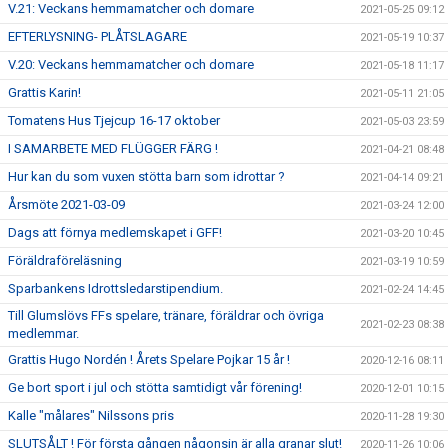
V.21: Veckans hemmamatcher och domare
2021-05-25 09:12
EFTERLYSNING- PLÅTSLAGARE
2021-05-19 10:37
V.20: Veckans hemmamatcher och domare
2021-05-18 11:17
Grattis Karin!
2021-05-11 21:05
Tomatens Hus Tjejcup 16-17 oktober
2021-05-03 23:59
I SAMARBETE MED FLÜGGER FÄRG !
2021-04-21 08:48
Hur kan du som vuxen stötta barn som idrottar ?
2021-04-14 09:21
Årsmöte 2021-03-09
2021-03-24 12:00
Dags att förnya medlemskapet i GFF!
2021-03-20 10:45
Föräldraföreläsning
2021-03-19 10:59
Sparbankens Idrottsledarstipendium.
2021-02-24 14:45
Till Glumslövs FFs spelare, tränare, föräldrar och övriga
2021-02-23 08:38
medlemmar.
Grattis Hugo Nordén ! Årets Spelare Pojkar 15 år !
2020-12-16 08:11
Ge bort sport i jul och stötta samtidigt vår förening!
2020-12-01 10:15
Kalle "målares" Nilssons pris
2020-11-28 19:30
SLUTSÅLT ! För första gången någonsin är alla granar slut!
2020-11-26 10:06