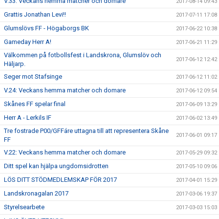
V.33: Veckans hemma matcher och domare
2017-08-14 09:43
Grattis Jonathan Levi!!
2017-07-11 17:08
Glumslövs FF - Högaborgs BK
2017-06-22 10:38
Gameday Herr A!
2017-06-21 11:29
Välkommen på fotbollsfest i Landskrona, Glumslöv och
2017-06-12 12:42
Häljarp.
Seger mot Stafsinge
2017-06-12 11:02
V.24: Veckans hemma matcher och domare
2017-06-12 09:54
Skånes FF spelar final
2017-06-09 13:29
Herr A - Lerkils IF
2017-06-02 13:49
Tre fostrade P00/GFFáre uttagna till att representera Skåne
2017-06-01 09:17
FF
V.22: Veckans hemma matcher och domare
2017-05-29 09:32
Ditt spel kan hjälpa ungdomsidrotten
2017-05-10 09:06
LÖS DITT STÖDMEDLEMSKAP FÖR 2017
2017-04-01 15:29
Landskronagalan 2017
2017-03-06 19:37
Styrelsearbete
2017-03-03 15:03