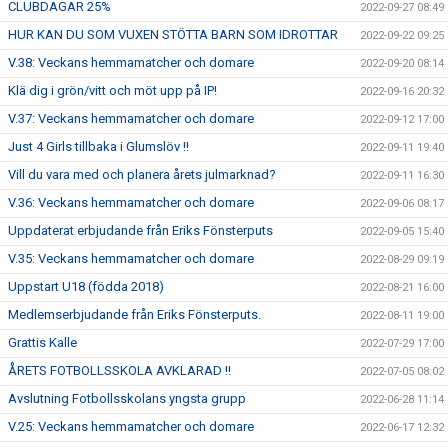
CLUBDAGAR 25%
2022-09-27 08:49
HUR KAN DU SOM VUXEN STÖTTA BARN SOM IDROTTAR
2022-09-22 09:25
V.38: Veckans hemmamatcher och domare
2022-09-20 08:14
Klä dig i grön/vitt och möt upp på IP!
2022-09-16 20:32
V.37: Veckans hemmamatcher och domare
2022-09-12 17:00
Just 4 Girls tillbaka i Glumslöv !!
2022-09-11 19:40
Vill du vara med och planera årets julmarknad?
2022-09-11 16:30
V.36: Veckans hemmamatcher och domare
2022-09-06 08:17
Uppdaterat erbjudande från Eriks Fönsterputs
2022-09-05 15:40
V.35: Veckans hemmamatcher och domare
2022-08-29 09:19
Uppstart U18 (födda 2018)
2022-08-21 16:00
Medlemserbjudande från Eriks Fönsterputs.
2022-08-11 19:00
Grattis Kalle
2022-07-29 17:00
ÅRETS FOTBOLLSSKOLA AVKLARAD !!
2022-07-05 08:02
Avslutning Fotbollsskolans yngsta grupp
2022-06-28 11:14
V.25: Veckans hemmamatcher och domare
2022-06-17 12:32