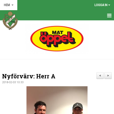
HEM
LOGGA IN
HEM
NYHETER
GRÖNA TRÅDEN
FÖRENINGEN
KONTAKT
Nyförvärv: Herr A
<
>
KALENDER
2018-02-03 10:33
BILDGALLERI
MATCHER
VÅRA LAG