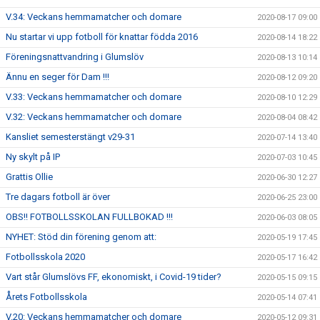
V.34: Veckans hemmamatcher och domare
2020-08-17 09:00
Nu startar vi upp fotboll för knattar födda 2016
2020-08-14 18:22
Föreningsnattvandring i Glumslöv
2020-08-13 10:14
Ännu en seger för Dam !!!
2020-08-12 09:20
V.33: Veckans hemmamatcher och domare
2020-08-10 12:29
V.32: Veckans hemmamatcher och domare
2020-08-04 08:42
Kansliet semesterstängt v29-31
2020-07-14 13:40
Ny skylt på IP
2020-07-03 10:45
Grattis Ollie
2020-06-30 12:27
Tre dagars fotboll är över
2020-06-25 23:00
OBS!! FOTBOLLSSKOLAN FULLBOKAD !!!
2020-06-03 08:05
NYHET: Stöd din förening genom att:
2020-05-19 17:45
Fotbollsskola 2020
2020-05-17 16:42
Vart står Glumslövs FF, ekonomiskt, i Covid-19 tider?
2020-05-15 09:15
Årets Fotbollsskola
2020-05-14 07:41
V.20: Veckans hemmamatcher och domare
2020-05-12 09:31