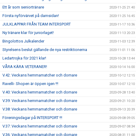
Ett år som seniortränare
2020-11-25 21:40
Första nyförvärvet på damsidan!
2020-11-25 16:45
JULKLAPPAR FRÅN TEAM INTERSPORT
2020-11-17 10:36
Ny tränare klar för juniorlaget!
2020-11-13 20:23
Bingolottos Julkalender
2020-11-03 12:39
Styrelsens beslut gällande de nya restriktionerna
2020-11-01 11:06
Ledartrojka för 2021 klar!
2020-10-28 13:44
VÅRA KÄRA VETERANER!
2020-10-14 16:00
V.42: Veckans hemmamatcher och domare
2020-10-12 12:15
Ravelli- Shopen är öppen igen !!!
2020-10-07 12:10
V.40: Veckans hemmamatcher och domare
2020-09-28 13:40
V.39: Veckans hemmamatcher och domare
2020-09-21 10:20
V.38: Veckans hemmamatcher och domare
2020-09-13 20:39
Föreningsdagar på INTERSPORT !!!
2020-09-08 09:05
V.37: Veckans hemmamatcher och domare
2020-09-07 08:34
V.36: Veckans hemmamatcher och domare
2020-08-31 11:00