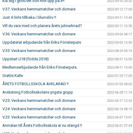
Klä dig i grön/vitt och möt upp på IP!
2022-09-16 20:32
V.37: Veckans hemmamatcher och domare
2022-09-12 17:00
Just 4 Girls tillbaka i Glumslöv !!
2022-09-11 19:40
Vill du vara med och planera årets julmarknad?
2022-09-11 16:30
V.36: Veckans hemmamatcher och domare
2022-09-06 08:17
Uppdaterat erbjudande från Eriks Fönsterputs
2022-09-05 15:40
V.35: Veckans hemmamatcher och domare
2022-08-29 09:19
Uppstart U18 (födda 2018)
2022-08-21 16:00
Medlemserbjudande från Eriks Fönsterputs.
2022-08-11 19:00
Grattis Kalle
2022-07-29 17:00
ÅRETS FOTBOLLSSKOLA AVKLARAD !!
2022-07-05 08:02
Avslutning Fotbollsskolans yngsta grupp
2022-06-28 11:14
V.25: Veckans hemmamatcher och domare
2022-06-17 12:32
V.24: Veckans hemmamatcher och domare
2022-06-14 08:19
V.23: Veckans hemmamatcher och domare
2022-06-07 13:01
Anmälan till Årets Fotbollsskola är nu stängd !!
2022-06-01 07:49