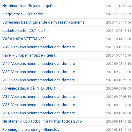
Ny tränare klar för juniorlaget!
2020-11-13 20:23
Bingolottos Julkalender
2020-11-03 12:39
Styrelsens beslut gällande de nya restriktionerna
2020-11-01 11:06
Ledartrojka för 2021 klar!
2020-10-28 13:44
VÅRA KÄRA VETERANER!
2020-10-14 16:00
V.42: Veckans hemmamatcher och domare
2020-10-12 12:15
Ravelli- Shopen är öppen igen !!!
2020-10-07 12:10
V.40: Veckans hemmamatcher och domare
2020-09-28 13:40
V.39: Veckans hemmamatcher och domare
2020-09-21 10:20
V.38: Veckans hemmamatcher och domare
2020-09-13 20:39
Föreningsdagar på INTERSPORT !!!
2020-09-08 09:05
V.37: Veckans hemmamatcher och domare
2020-09-07 08:34
V.36: Veckans hemmamatcher och domare
2020-08-31 11:00
V.34: Veckans hemmamatcher och domare
2020-08-17 09:00
Nu startar vi upp fotboll för knattar födda 2016
2020-08-14 18:22
Föreningsnattvandring i Glumslöv
2020-08-13 10:14