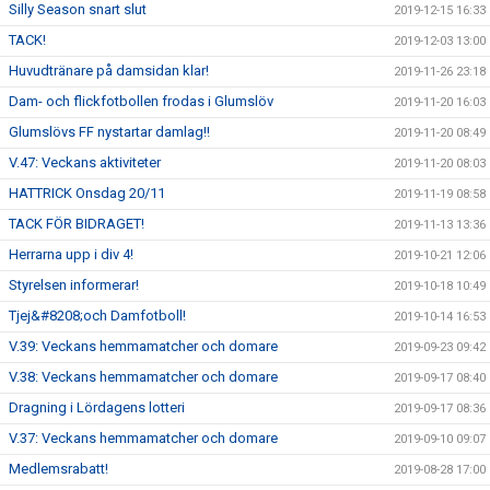
Silly Season snart slut
2019-12-15 16:33
TACK!
2019-12-03 13:00
Huvudtränare på damsidan klar!
2019-11-26 23:18
Dam- och flickfotbollen frodas i Glumslöv
2019-11-20 16:03
Glumslövs FF nystartar damlag!!
2019-11-20 08:49
V.47: Veckans aktiviteter
2019-11-20 08:03
HATTRICK Onsdag 20/11
2019-11-19 08:58
TACK FÖR BIDRAGET!
2019-11-13 13:36
Herrarna upp i div 4!
2019-10-21 12:06
Styrelsen informerar!
2019-10-18 10:49
Tjej&#8208;och Damfotboll!
2019-10-14 16:53
V.39: Veckans hemmamatcher och domare
2019-09-23 09:42
V.38: Veckans hemmamatcher och domare
2019-09-17 08:40
Dragning i Lördagens lotteri
2019-09-17 08:36
V.37: Veckans hemmamatcher och domare
2019-09-10 09:07
Medlemsrabatt!
2019-08-28 17:00