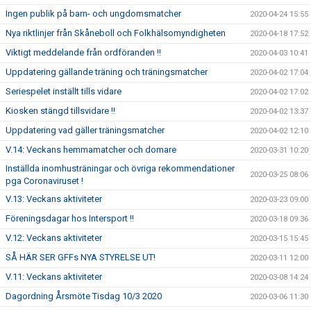
Ingen publik på barn- och ungdomsmatcher
2020-04-24 15:55
Nya riktlinjer från Skåneboll och Folkhälsomyndigheten
2020-04-18 17:52
Viktigt meddelande från ordföranden !!
2020-04-03 10:41
Uppdatering gällande träning och träningsmatcher
2020-04-02 17:04
Seriespelet inställt tills vidare
2020-04-02 17:02
Kiosken stängd tillsvidare !!
2020-04-02 13:37
Uppdatering vad gäller träningsmatcher
2020-04-02 12:10
V.14: Veckans hemmamatcher och domare
2020-03-31 10:20
Inställda inomhusträningar och övriga rekommendationer
2020-03-25 08:06
pga Coronaviruset !
V.13: Veckans aktiviteter
2020-03-23 09:00
Föreningsdagar hos Intersport !!
2020-03-18 09:36
V.12: Veckans aktiviteter
2020-03-15 15:45
SÅ HÄR SER GFFs NYA STYRELSE UT!
2020-03-11 12:00
V.11: Veckans aktiviteter
2020-03-08 14:24
Dagordning Årsmöte Tisdag 10/3 2020
2020-03-06 11:30