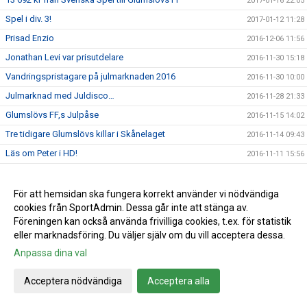
2017-01-16 22:05
Spel i div. 3!
2017-01-12 11:28
Prisad Enzio
2016-12-06 11:56
Jonathan Levi var prisutdelare
2016-11-30 15:18
Vandringspristagare på julmarknaden 2016
2016-11-30 10:00
Julmarknad med Juldisco…
2016-11-28 21:33
Glumslövs FF,s Julpåse
2016-11-15 14:02
Tre tidigare Glumslövs killar i Skånelaget
2016-11-14 09:43
Läs om Peter i HD!
2016-11-11 15:56
Gåsaboll
2016-10-20 15:44
V.41: Veckans hemma matcher och domare
2016-10-10 15:06
För att hemsidan ska fungera korrekt använder vi nödvändiga
cookies från SportAdmin. Dessa går inte att stänga av.
GFF mössa
2016-10-05 09:50
Föreningen kan också använda frivilliga cookies, t.ex. för statistik
V.40: Veckans hemma matcher och domare
2016-10-03 15:12
eller marknadsföring. Du väljer själv om du vill acceptera dessa.
V.39: Veckans hemma-matcher och domare
2016-09-26 10:57
Anpassa dina val
V.38: veckan hemmamatcher och domare
2016-09-19 12:41
Acceptera nödvändiga
Acceptera alla
Info brev augusti 2016
2016-09-14 15:35
Damerna: Äntligen vinst!