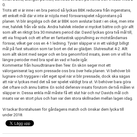
0.
Trots att vi är inne i en bra period så lyckas BBK reducera från ingenstans,
ett enkelt mål där vi inte är nöjda med försvarsspelet någonstans på
planen. Vi blir ängsliga och det är BBK som avslutar bäst i en okej, men inte
mer, halvlek från vår sida. Andra halvlek inleder vi mycket bättre och gör allt
som allt en riktigt bra 30 minuters period där. David lyckas göra två mål till,
ett via frispark och ett efter en fantastisk upprullning av motståndarnas
försvar, vilket ger oss en 4-1 ledning. Tyvärr släpper vi in ett väldigt billigt
mål på fast situation som tar bort en del av glädjen. Slutresultat 4-2. Allt
som allt skönt med seger och en bra genomförd insats, även om vi vill ha
längre perioder med bra spel än vad vi hade igår.
Kommentar från huvudtränare Ben Tew: En skön seger mot ett
välorganiserat lag som pressade oss bra över hela planen. Vi behöver bli
lugnare och tryggare i vårt eget spel när vi blir pressade, dock ska sägas
att när vi lyckas med det så ser spelet väldigt bra ut. Vi behöver bara göra
det oftare och ännu bättre. En solid defensiv insats förutom de två målen vi
släpper in. Dessa enkla mål måste få ett slut här och nu! Davids mål och
insats var en stort plus och han var den stora skillnaden mellan lagen idag.
Vi tackar Borstahusen för gårdagens match och önskar dem lycka till
under 2018.