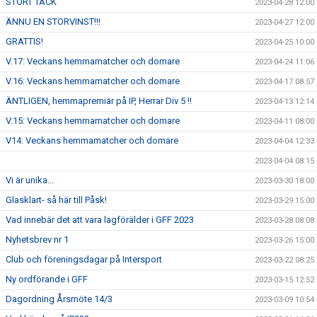
STORT TACK
2023-04-28 12:00
ÄNNU EN STORVINST!!!
2023-04-27 12:00
GRATTIS!
2023-04-25 10:00
V.17: Veckans hemmamatcher och domare
2023-04-24 11:06
V.16: Veckans hemmamatcher och domare
2023-04-17 08:57
ÄNTLIGEN, hemmapremiär på IP, Herrar Div 5 !!
2023-04-13 12:14
V.15: Veckans hemmamatcher och domare
2023-04-11 08:00
V14: Veckans hemmamatcher och domare
2023-04-04 12:33
2023-04-04 08:15
Vi är unika...
2023-03-30 18:00
Glasklart- så här till Påsk!
2023-03-29 15:00
Vad innebär det att vara lagförälder i GFF 2023
2023-03-28 08:08
Nyhetsbrev nr 1
2023-03-26 15:00
Club och föreningsdagar på Intersport
2023-03-22 08:25
Ny ordförande i GFF
2023-03-15 12:52
Dagordning Årsmöte 14/3
2023-03-09 10:54