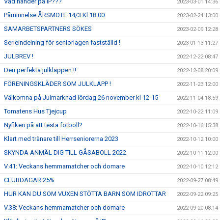
Vad händer på IP???
2023-03-01 14:36
Påminnelse ÅRSMÖTE 14/3 Kl 18:00
2023-02-24 13:00
SAMARBETSPARTNERS SÖKES
2023-02-09 12:28
Serieindelning för seniorlagen fastställd !
2023-01-13 11:27
JULBREV !
2022-12-22 08:47
Den perfekta julklappen !!
2022-12-08 20:09
FÖRENINGSKLÄDER SOM JULKLAPP !
2022-11-23 12:00
Välkomna på Julmarknad lördag 26 november kl 12-15
2022-11-04 18:59
Tomatens Hus Tjejcup
2022-10-22 11:09
Nyfiken på att testa fotboll?
2022-10-16 15:38
Klart med tränare till Herrseniorerna 2023
2022-10-12 10:00
SKYNDA ANMÄL DIG TILL GÅSABOLL 2022
2022-10-11 12:00
V.41: Veckans hemmamatcher och domare
2022-10-10 12:12
CLUBDAGAR 25%
2022-09-27 08:49
HUR KAN DU SOM VUXEN STÖTTA BARN SOM IDROTTAR
2022-09-22 09:25
V.38: Veckans hemmamatcher och domare
2022-09-20 08:14