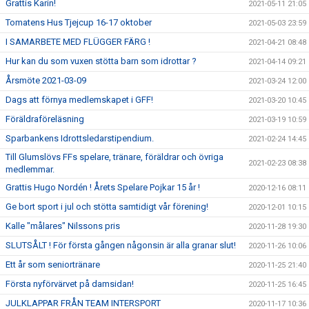
Grattis Karin!
2021-05-11 21:05
Tomatens Hus Tjejcup 16-17 oktober
2021-05-03 23:59
I SAMARBETE MED FLÜGGER FÄRG !
2021-04-21 08:48
Hur kan du som vuxen stötta barn som idrottar ?
2021-04-14 09:21
Årsmöte 2021-03-09
2021-03-24 12:00
Dags att förnya medlemskapet i GFF!
2021-03-20 10:45
Föräldraföreläsning
2021-03-19 10:59
Sparbankens Idrottsledarstipendium.
2021-02-24 14:45
Till Glumslövs FFs spelare, tränare, föräldrar och övriga
2021-02-23 08:38
medlemmar.
Grattis Hugo Nordén ! Årets Spelare Pojkar 15 år !
2020-12-16 08:11
Ge bort sport i jul och stötta samtidigt vår förening!
2020-12-01 10:15
Kalle "målares" Nilssons pris
2020-11-28 19:30
SLUTSÅLT ! För första gången någonsin är alla granar slut!
2020-11-26 10:06
Ett år som seniortränare
2020-11-25 21:40
Första nyförvärvet på damsidan!
2020-11-25 16:45
JULKLAPPAR FRÅN TEAM INTERSPORT
2020-11-17 10:36