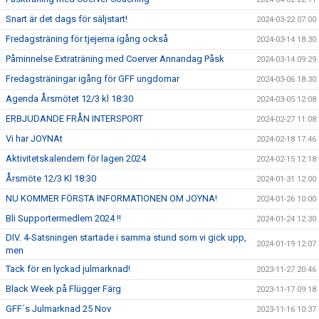
Snart är det dags för säljstart!
2024-03-22 07:00
Fredagsträning för tjejerna igång också
2024-03-14 18:30
Påminnelse Extraträning med Coerver Annandag Påsk
2024-03-14 09:29
Fredagsträningar igång för GFF ungdomar
2024-03-06 18:30
Agenda Årsmötet 12/3 kl 18:30
2024-03-05 12:08
ERBJUDANDE FRÅN INTERSPORT
2024-02-27 11:08
Vi har JOYNAt
2024-02-18 17:46
Aktivitetskalendern för lagen 2024
2024-02-15 12:18
Årsmöte 12/3 Kl 18:30
2024-01-31 12:00
NU KOMMER FÖRSTA INFORMATIONEN OM JOYNA!
2024-01-26 10:00
Bli Supportermedlem 2024 !!
2024-01-24 12:30
DIV. 4-Satsningen startade i samma stund som vi gick upp,
2024-01-19 12:07
men
Tack för en lyckad julmarknad!
2023-11-27 20:46
Black Week på Flügger Färg
2023-11-17 09:18
GFF´s Julmarknad 25 Nov
2023-11-16 10:37