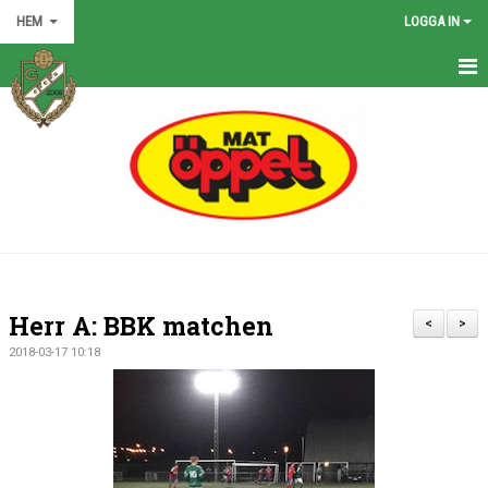
HEM
LOGGA IN
HEM
NYHETER
GRÖNA TRÅDEN
FÖRENINGEN
KONTAKT
Herr A: BBK matchen
<
>
KALENDER
2018-03-17 10:18
BILDGALLERI
MATCHER
VÅRA LAG