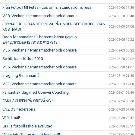
Från Fotboll till Futsal- Läs om Em Lundströms resa.
2024-10-06 17:30
V.38: Veckans hemmamatcher och domare
2024-09-18 09:48
JOYNA ERBJUDANDE PROVA PÅ UNDER SEPTEMBER UTAN
2024-09-09 07:00
KOSTNAD!
Dags för anmälan till höstens bästa tjejcup
2024-09-08 10:22
&#127813;&#127813;&#127813;
V.36: Veckans hemmamatcher och domare
2024-09-03 08:22
Se hit, barn födda 2020
2024-08-28 22:02
V.35: Veckans hemmamatcher och domare
2024-08-28 11:07
Invigning 9-mannamål
2024-08-19 21:35
V.33: Veckans hemmamatcher och domare
2024-08-13 12:08
Fantastisk dag med Coerver Coaching!
2024-08-01 06:49
ESKILSCUPEN PÅ ÖREVÅNG !!!
2024-07-24 09:38
ENZIOS hederspris
2024-07-23 07:00
Vi är i mål!
2024-06-30 20:47
GFF:s fotbollsskola avslutad
2024-06-30 20:31
Vi har inte Zlatan men vi har Levi!!!
2024-06-03 20:30