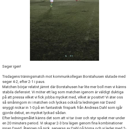
BLI MEDLEM
KLÄDKOLLEKTION
FOTBOLLSSKOLAN 2026
Seger igen!
Tisdagens träningsmatch mot kommunkollegan Borstahusen slutade med
seger 4-2, efter 2-1 i paus.
Matchen börjar relativt jämnt där Borstahusen har lite mer boll men vi känns
stabila defensivt. Vi möter ett lag som matchen igenom är väldigt duktiga
på att pressa vilket vi fick jobba mycket med, vilket är positivt! Vi äter oss
så småningom in i matchen och lyckas också ta ledningen när David
snyggt nickar in 1-0 på en fantastisk frispark från Andreas Dahl som igår
gjorde debut, en mycket lyckad sådan.
Efter ledningsmålet känns det som att vi tar över och styr spelet mer under
en 20 minuters period. Vi skapar 2-3 bra lägen genom fina kombinationer
innan David, återigen på nick, serveras av Dahl på hörna och vi leder med 2-