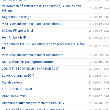
Välkommen på fotbollsfest i Landskrona, Glumslöv och
2017-06-12 12:42
Häljarp.
Seger mot Stafsinge
2017-06-12 11:02
V.24: Veckans hemma matcher och domare
2017-06-12 09:54
Skånes FF spelar final
2017-06-09 13:29
Herr A - Lerkils IF
2017-06-02 13:49
Tre fostrade P00/GFFáre uttagna till att representera Skåne
2017-06-01 09:17
FF
V.22: Veckans hemma matcher och domare
2017-05-29 09:32
Ditt spel kan hjälpa ungdomsidrotten
2017-05-10 09:06
LÖS DITT STÖDMEDLEMSKAP FÖR 2017
2017-04-01 15:29
Landskronagalan 2017
2017-03-06 19:37
Styrelsearbete
2017-03-03 15:03
LJUS ÖVER UTEGYM!
2017-02-12 11:22
DM-matcher 2017
2017-02-07 13:07
Distriktspojkturneringen PostNord Cup 2017
2017-01-20 13:20
13 692 kr från Svenska Spel till Glumslövs FF