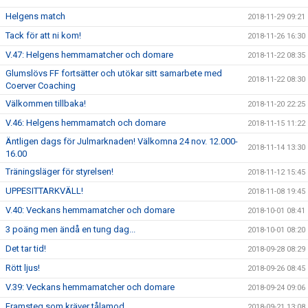
Helgens match
2018-11-29 09:21
Tack för att ni kom!
2018-11-26 16:30
V.47: Helgens hemmamatcher och domare
2018-11-22 08:35
Glumslövs FF fortsätter och utökar sitt samarbete med
2018-11-22 08:30
Coerver Coaching
Välkommen tillbaka!
2018-11-20 22:25
V.46: Helgens hemmamatch och domare
2018-11-15 11:22
Äntligen dags för Julmarknaden! Välkomna 24 nov. 12.000-
2018-11-14 13:30
16.00
Träningsläger för styrelsen!
2018-11-12 15:45
UPPESITTARKVÄLL!
2018-11-08 19:45
V.40: Veckans hemmamatcher och domare
2018-10-01 08:41
3 poäng men ändå en tung dag...
2018-10-01 08:20
Det tar tid!
2018-09-28 08:29
Rött ljus!
2018-09-26 08:45
V.39: Veckans hemmamatcher och domare
2018-09-24 09:06
Framsteg som kräver tålamod
2018-09-21 13:08