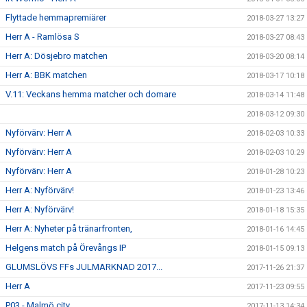
Flyttade hemmapremiärer
2018-03-27 13:27
Herr A - Ramlösa S
2018-03-27 08:43
Herr A: Dösjebro matchen
2018-03-20 08:14
Herr A: BBK matchen
2018-03-17 10:18
V.11: Veckans hemma matcher och domare
2018-03-14 11:48
2018-03-12 09:30
Nyförvärv: Herr A
2018-02-03 10:33
Nyförvärv: Herr A
2018-02-03 10:29
Nyförvärv: Herr A
2018-01-28 10:23
Herr A: Nyförvärv!
2018-01-23 13:46
Herr A: Nyförvärv!
2018-01-18 15:35
Herr A: Nyheter på tränarfronten,
2018-01-16 14:45
Helgens match på Örevångs IP
2018-01-15 09:13
GLUMSLÖVS FFs JULMARKNAD 2017...
2017-11-26 21:37
Herr A
2017-11-23 09:55
P03 - Malmö city
2017-11-13 14:34