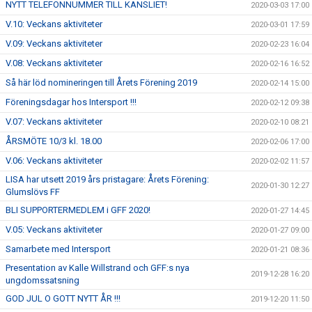
NYTT TELEFONNUMMER TILL KANSLIET!
2020-03-03 17:00
V.10: Veckans aktiviteter
2020-03-01 17:59
V.09: Veckans aktiviteter
2020-02-23 16:04
V.08: Veckans aktiviteter
2020-02-16 16:52
Så här löd nomineringen till Årets Förening 2019
2020-02-14 15:00
Föreningsdagar hos Intersport !!!
2020-02-12 09:38
V.07: Veckans aktiviteter
2020-02-10 08:21
ÅRSMÖTE 10/3 kl. 18.00
2020-02-06 17:00
V.06: Veckans aktiviteter
2020-02-02 11:57
LISA har utsett 2019 års pristagare: Årets Förening:
2020-01-30 12:27
Glumslövs FF
BLI SUPPORTERMEDLEM i GFF 2020!
2020-01-27 14:45
V.05: Veckans aktiviteter
2020-01-27 09:00
Samarbete med Intersport
2020-01-21 08:36
Presentation av Kalle Willstrand och GFF:s nya
2019-12-28 16:20
ungdomssatsning
GOD JUL O GOTT NYTT ÅR !!!
2019-12-20 11:50