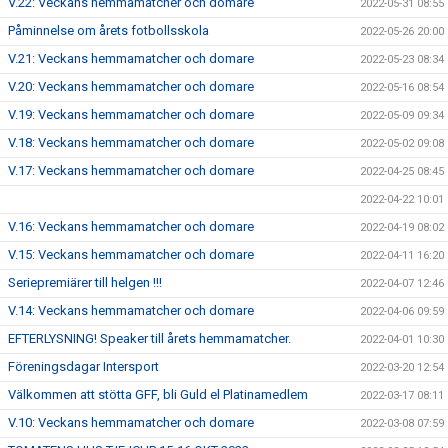
V.22: Veckans hemmamatcher och domare
2022-05-31 08:55
Påminnelse om årets fotbollsskola
2022-05-26 20:00
V.21: Veckans hemmamatcher och domare
2022-05-23 08:34
V.20: Veckans hemmamatcher och domare
2022-05-16 08:54
V.19: Veckans hemmamatcher och domare
2022-05-09 09:34
V.18: Veckans hemmamatcher och domare
2022-05-02 09:08
V.17: Veckans hemmamatcher och domare
2022-04-25 08:45
2022-04-22 10:01
V.16: Veckans hemmamatcher och domare
2022-04-19 08:02
V.15: Veckans hemmamatcher och domare
2022-04-11 16:20
Seriepremiärer till helgen !!!
2022-04-07 12:46
V.14: Veckans hemmamatcher och domare
2022-04-06 09:59
EFTERLYSNING! Speaker till årets hemmamatcher.
2022-04-01 10:30
Föreningsdagar Intersport
2022-03-20 12:54
Välkommen att stötta GFF, bli Guld el Platinamedlem
2022-03-17 08:11
V.10: Veckans hemmamatcher och domare
2022-03-08 07:59