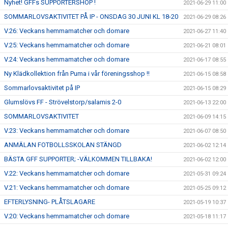
Nyhet! GFFs SUPPORTERSHOP !
2021-06-29 11:00
SOMMARLOVSAKTIVITET PÅ IP - ONSDAG 30 JUNI KL 18-20
2021-06-29 08:26
V.26: Veckans hemmamatcher och domare
2021-06-27 11:40
V.25: Veckans hemmamatcher och domare
2021-06-21 08:01
V.24: Veckans hemmamatcher och domare
2021-06-17 08:55
Ny Klädkollektion från Puma i vår föreningsshop !!
2021-06-15 08:58
Sommarlovsaktivitet på IP
2021-06-15 08:29
Glumslövs FF - Strövelstorp/salamis 2-0
2021-06-13 22:00
SOMMARLOVSAKTIVITET
2021-06-09 14:15
V.23: Veckans hemmamatcher och domare
2021-06-07 08:50
ANMÄLAN FOTBOLLSSKOLAN STÄNGD
2021-06-02 12:14
BÄSTA GFF SUPPORTER; -VÄLKOMMEN TILLBAKA!
2021-06-02 12:00
V.22: Veckans hemmamatcher och domare
2021-05-31 09:24
V.21: Veckans hemmamatcher och domare
2021-05-25 09:12
EFTERLYSNING- PLÅTSLAGARE
2021-05-19 10:37
V.20: Veckans hemmamatcher och domare
2021-05-18 11:17