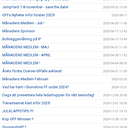
JumpYard 7-8 november - save the date!
2025-09-25 19:54
GFFs Nyheter inför hösten 2025!
2025-08-17
Månadens Medlem - Juli !
2025-06-30 11:06
Månadens Sponsor
2025-06-17 12:42
Bollväggsmålning på IP
2025-06-15 19:44
MÅNADENS MEDLEM - MAJ
2025-06-01 11:50
MÅNADENS MEDLEM - APRIL
2025-04-28 17:42
MÅNADENS MEDLEM !
2025-04-04 08:56
Årets första Coerver-tillfälle avklarat!
2025-04-01 11:00
Månadens Medlem Februari
2025-02-20
Vad har hänt i Glumslövs FF under 2024?
2024-12-21
Dags att presentera hela ledartruppen för vårt seniorlag!
2024-12-04 20:00
Tränarteamet klart inför 2025!
2024-12-01 18:30
JULKLAPPSTIPS !!!!
2024-11-21 19:19
Köp GFF Mössan !!
2024-10-28 15:59
Sponsorträff !!
2024-10-10 18:09