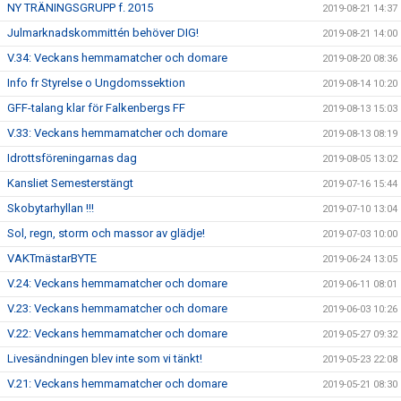
NY TRÄNINGSGRUPP f. 2015
2019-08-21 14:37
Julmarknadskommittén behöver DIG!
2019-08-21 14:00
V.34: Veckans hemmamatcher och domare
2019-08-20 08:36
Info fr Styrelse o Ungdomssektion
2019-08-14 10:20
GFF-talang klar för Falkenbergs FF
2019-08-13 15:03
V.33: Veckans hemmamatcher och domare
2019-08-13 08:19
Idrottsföreningarnas dag
2019-08-05 13:02
Kansliet Semesterstängt
2019-07-16 15:44
Skobytarhyllan !!!
2019-07-10 13:04
Sol, regn, storm och massor av glädje!
2019-07-03 10:00
VAKTmästarBYTE
2019-06-24 13:05
V.24: Veckans hemmamatcher och domare
2019-06-11 08:01
V.23: Veckans hemmamatcher och domare
2019-06-03 10:26
V.22: Veckans hemmamatcher och domare
2019-05-27 09:32
Livesändningen blev inte som vi tänkt!
2019-05-23 22:08
V.21: Veckans hemmamatcher och domare
2019-05-21 08:30