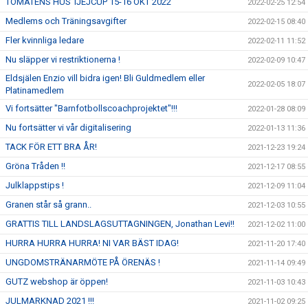
TOMATENS HUS TJEJCUP 15-16 OKT 2022
2022-02-25 12:54
Medlems och Träningsavgifter
2022-02-15 08:40
Fler kvinnliga ledare
2022-02-11 11:52
Nu släpper vi restriktionerna !
2022-02-09 10:47
Eldsjälen Enzio vill bidra igen! Bli Guldmedlem eller
2022-02-05 18:07
Platinamedlem
Vi fortsätter "Barnfotbollscoachprojektet"!!!
2022-01-28 08:09
Nu fortsätter vi vår digitalisering
2022-01-13 11:36
TACK FÖR ETT BRA ÅR!
2021-12-23 19:24
Gröna Tråden !!
2021-12-17 08:55
Julklappstips !
2021-12-09 11:04
Granen står så grann..
2021-12-03 10:55
GRATTIS TILL LANDSLAGSUTTAGNINGEN, Jonathan Levi!!
2021-12-02 11:00
HURRA HURRA HURRA! NI VAR BÄST IDAG!
2021-11-20 17:40
UNGDOMSTRÄNARMÖTE PÅ ÖRENÄS !
2021-11-14 09:49
GUTZ webshop är öppen!
2021-11-03 10:43
JULMARKNAD 2021 !!!
2021-11-02 09:25