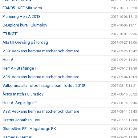
F04/05 - KFF Mitrovica
2017-10-13 09:20
Planering Herr A 2018
2017-10-06 15:13
C-Diplom kurs i Glumslöv
2017-10-05 11:11
"TUNGT"
2017-10-01 09:36
Alla till Örevång på lördag
2017-09-27 19:06
V.39: Veckans hemma matcher och domare
2017-09-25 10:42
Herr A
2017-09-24 11:34
Herr A - Stafsinge IF
2017-09-17 11:30
V.36: Veckans hemma matcher och domare
2017-09-04 10:09
Välkomna alla fotbollssugna barn födda 2013!
2017-08-15 11:21
Årets match i Glumslöv
2017-08-15 08:32
Herr A: Seger igen!!!
2017-08-14 09:46
V.33: Veckans hemma matcher och domare
2017-08-14 09:43
Grattis Jonathan Levi!!
2017-07-11 17:08
Glumslövs FF - Högaborgs BK
2017-06-22 10:38
Gameday Herr A!
2017-06-21 11:29