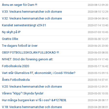
Ännu en seger för Dam !!!
2020-08-12 09:20
V.33: Veckans hemmamatcher och domare
2020-08-10 12:29
V.32: Veckans hemmamatcher och domare
2020-08-04 08:42
Kansliet semesterstängt v29-31
2020-07-14 13:40
Ny skylt på IP
2020-07-03 10:45
Grattis Ollie
2020-06-30 12:27
Tre dagars fotboll är över
2020-06-25 23:00
OBS!! FOTBOLLSSKOLAN FULLBOKAD !!!
2020-06-03 08:05
NYHET: Stöd din förening genom att:
2020-05-19 17:45
Fotbollsskola 2020
2020-05-17 16:42
Vart står Glumslövs FF, ekonomiskt, i Covid-19 tider?
2020-05-15 09:15
Årets Fotbollsskola
2020-05-14 07:41
V.20: Veckans hemmamatcher och domare
2020-05-12 09:31
Vårens "klipp"! Skynda fynda!
2020-05-05 10:05
Hur många burgare kan vi få i oss? &#127828;
2020-04-28 08:17
V.18: Veckans hemmamatcher och domare
2020-04-28 08:01