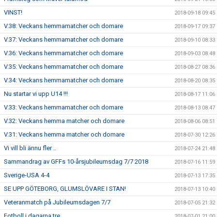
VINST!
2018-09-18 09:45
V.38: Veckans hemmamatcher och domare
2018-09-17 09:37
V.37: Veckans hemmamatcher och domare
2018-09-10 08:33
V.36: Veckans hemmamatcher och domare
2018-09-03 08:48
V.35: Veckans hemmamatcher och domare
2018-08-27 08:36
V.34: Veckans hemmamatcher och domare
2018-08-20 08:35
Nu startar vi upp U14 !!!
2018-08-17 11:06
V.33: Veckans hemmamatcher och domare
2018-08-13 08:47
V.32: Veckans hemma matcher och domare
2018-08-06 08:51
V.31: Veckans hemma matcher och domare
2018-07-30 12:26
Vi vill bli ännu fler ..
2018-07-24 21:48
Sammandrag av GFFs 10-årsjubileumsdag 7/7 2018
2018-07-16 11:59
Sverige-USA 4-4
2018-07-13 17:35
SE UPP GÖTEBORG, GLUMSLÖVARE I STAN!
2018-07-13 10:40
Veteranmatch på Jubileumsdagen 7/7
2018-07-05 21:32
Fotboll i dagarna tre
2018-07-01 21:00