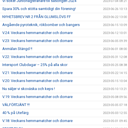
Vi söker Juniorlagstränare till säsongen 2024
2023-07-04 08:21
Spara 30% och stötta samtidigt din förening!
2023-06-26 10:13
NYHETSBREV NR 2 FRÅN GLUMSLÖVS FF
2023-06-22 13:00
Angående pyroteknik, rökbomber och bangers
2023-06-15 10:09
V.24: Veckans hemmamatcher och domare
2023-06-12 10:01
V.23: Veckans hemmamatcher och domare
2023-06-05 09:39
Anmälan Stängd !!
2023-06-01 08:00
V.22: Veckans hemmamatcher och domare
2023-05-31 12:08
Intersport Clubdagar – 25% på alla skor
2023-05-25 08:38
V.21: Veckans hemmamatcher och domare
2023-05-22 14:15
V.20: Veckans hemmamatcher och domare
2023-05-15 10:04
Nu säljer vi skoväska och keps !
2023-05-10 13:21
V.19: Veckans hemmamatcher och domare
2023-05-08 09:56
VÄLFÖRTJÄNT !!!
2023-05-05 07:18
40 % på Utefärg
2023-05-03 12:55
V.18: Veckans hemmamatcher och domare
2023-05-01 09:45