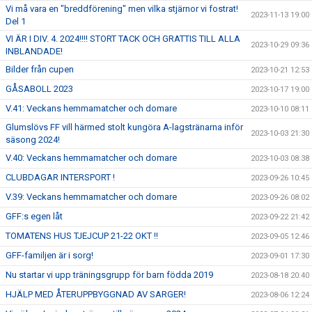
Vi må vara en "breddförening" men vilka stjärnor vi fostrat!
2023-11-13 19:00
Del 1
VI ÄR I DIV. 4. 2024!!!! STORT TACK OCH GRATTIS TILL ALLA
2023-10-29 09:36
INBLANDADE!
Bilder från cupen
2023-10-21 12:53
GÅSABOLL 2023
2023-10-17 19:00
V.41: Veckans hemmamatcher och domare
2023-10-10 08:11
Glumslövs FF vill härmed stolt kungöra A-lagstränarna inför
2023-10-03 21:30
säsong 2024!
V.40: Veckans hemmamatcher och domare
2023-10-03 08:38
CLUBDAGAR INTERSPORT !
2023-09-26 10:45
V.39: Veckans hemmamatcher och domare
2023-09-26 08:02
GFF:s egen låt
2023-09-22 21:42
TOMATENS HUS TJEJCUP 21-22 OKT !!
2023-09-05 12:46
GFF-familjen är i sorg!
2023-09-01 17:30
Nu startar vi upp träningsgrupp för barn födda 2019
2023-08-18 20:40
HJÄLP MED ÅTERUPPBYGGNAD AV SARGER!
2023-08-06 12:24