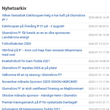
Nyhetsarkiv
Vilken fantastisk Eskilscupen-helg vi har haft på Glumslövs
2026-08-05 14:49
IP! ?
Eskilscupen på Örevång IP 31 juli - 2 augusti!
2026-07-28 09:31
Glumslövs FF får besök av en av våra sponsorer;
2026-07-26 14:00
Landskrona energi!
Fotbollsskolan 2026
2026-07-13 22:41
VM-final på IP – Kom och heja fram vinnaren tillsammans
2026-07-12 17:30
med oss!
Knattefotboll för barn födda 2021
2026-04-18 08:49
Glumslövs FF styrelse 2026 är på plats!
2026-03-17 21:23
Välkomna till en ny säsong i Glumslövs FF!
2026-01-31 11:44
November månads Sponsor 2025! VISION HAIRCARE!
2025-11-15 17:00
Glumslövs FF är stolt certifierad förening av Majblomman!
2025-11-12 20:54
Oktober månads sponsor - Händige Herrn i Glumslöv
2025-10-19 19:00
Premiär-träningsmatch på IP för nystartade Damlaget!
2025-10-07 21:17
Information till träningsgrupp födda 2021
2025-09-27 07:54