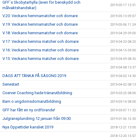
GFF´s Skobytarhylla (även för benskydd och
2019-05-17 12:51
målvaktshandskar)
V.20: Veckans hemmamatcher och domare
2019-05-13 09:07
V.19: Veckans hemmamatcher och domare
2019-05-06 11:24
V.18: Veckans hemmamatcher och domare
2019-04-29 09:00
V.17: Veckans hemma matcher och domare
2019-04-23 08:25
V.16: Veckans hemma matcher och domare
2019-04-15 09:00
V.15: Veckans hemma matcher och domare
2019-04-09 08:35
2019-04-08 13:37
DAGS ATT TÄNKA PÅ SÄSONG 2019
2019-04-02 14:30
Seriestart
2019-04-02 08:13
Coerver Coaching hade tränarutbildning
2019-03-25 08:00
Barn o ungdomsdomarutbildning
2019-03-14 08:00
GFF har fått en ny ordförande!
2019-03-07 11:32
Julgransplundring 12 januari från 09.00
2019-01-06 16:30
Nya Öppettider kansliet 2019
2018-12-21 13:00
2018-12-20 15:57