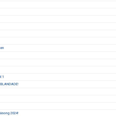
men
l 1
 INBLANDADE!
 säsong 2024!