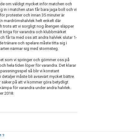
atade om väldigt mycket inför matchen och
 in i matchen utan får bara jaga boll och vi
 för protester och innan 35 minuter är
 En mardrömshalvlek helt enkelt där
 trots att vi sorgligt nog återigen släpper
n att kriga för varandra och klubbmärket
och får ta med oss att andra halvlek slutar 1-
 tränare och spelare måste titta sig i
tarten närmar sig med stormsteg.
 det som vi springer och gömmer oss på
h hela tiden löper för varandra. Det klarar
i passningsspel så blir vi konstant
 detaljer måste bli avsevärt mycket bättre.
r säker på att vi kommer göra betydligt
 kämpa för varandra under andra halvlek.
er 2018.
! ?