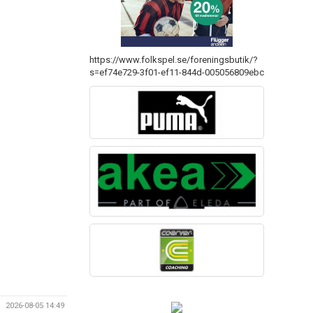
https://www.folkspel.se/foreningsbutik/?
s=ef74e729-3f01-ef11-844d-005056809ebc
2026-08-05 14:49