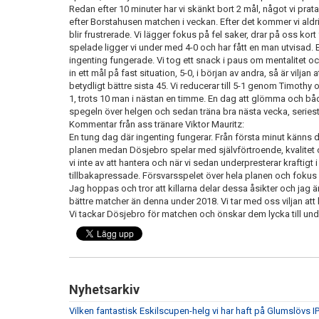
Redan efter 10 minuter har vi skänkt bort 2 mål, något vi pr
efter Borstahusen matchen i veckan. Efter det kommer vi aldrig
blir frustrerade. Vi lägger fokus på fel saker, drar på oss kort
spelade ligger vi under med 4-0 och har fått en man utvisad.
ingenting fungerade. Vi tog ett snack i paus om mentalitet och
in ett mål på fast situation, 5-0, i början av andra, så är vilja
betydligt bättre sista 45. Vi reducerar till 5-1 genom Timothy 
1, trots 10 man i nästan en timme. En dag att glömma och både
spegeln över helgen och sedan träna bra nästa vecka, series
Kommentar från ass tränare Viktor Mauritz:
En tung dag där ingenting fungerar. Från första minut känns
planen medan Dösjebro spelar med självförtroende, kvalitet oc
vi inte av att hantera och när vi sedan underpresterar kraftigt 
tillbakapressade. Försvarsspelet över hela planen och fokus i
Jag hoppas och tror att killarna delar dessa åsikter och jag ä
bättre matcher än denna under 2018. Vi tar med oss viljan att
Vi tackar Dösjebro för matchen och önskar dem lycka till und
Nyhetsarkiv
Vilken fantastisk Eskilscupen-helg vi har haft på Glumslövs IP