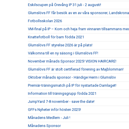
Eskilscupen på Örevång IP 31 juli - 2 augusti!
Glumslövs FF får besök av en av våra sponsorer; Landskrona
Fotbollsskolan 2026
VM-final på IP – Kom och heja fram vinnaren tillsammans me
Knattefotboll för barn födda 2021
Glumslövs FF styrelse 2026 är på plats!
Välkomna till en ny säsong i Glumslövs FF!
November månads Sponsor 2025! VISION HAIRCARE!
Glumslövs FF är stolt certifierad förening av Majblomman!
Oktober månads sponsor - Händige Herrn i Glumslöv
Premiär-träningsmatch på IP för nystartade Damlaget!
Information till träningsgrupp födda 2021
JumpYard 7-8 november - save the date!
GFFs Nyheter inför hösten 2025!
Månadens Medlem - Juli !
Månadens Sponsor