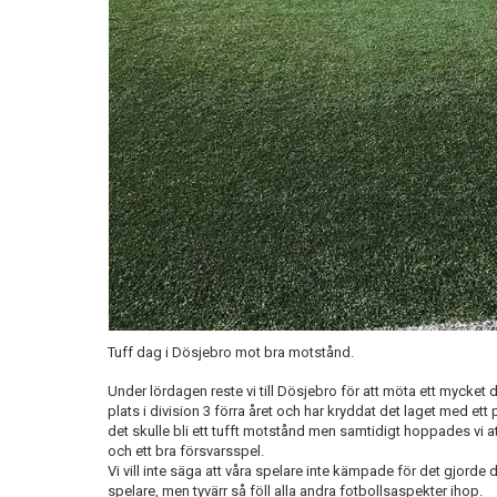
Tuff dag i Dösjebro mot bra motstånd.
Under lördagen reste vi till Dösjebro för att möta ett mycket
plats i division 3 förra året och har kryddat det laget med ett 
det skulle bli ett tufft motstånd men samtidigt hoppades vi at
och ett bra försvarsspel.
Vi vill inte säga att våra spelare inte kämpade för det gjorde
spelare, men tyvärr så föll alla andra fotbollsaspekter ihop.