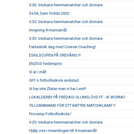
V.36: Veckans hemmamatcher och domare
Se hit, barn födda 2020
V.35: Veckans hemmamatcher och domare
Invigning 9-mannamål
V.33: Veckans hemmamatcher och domare
Fantastisk dag med Coerver Coaching!
ESKILSCUPEN PÅ ÖREVÅNG !!!
ENZIOS hederspris
Vi är i mål!
GFF:s fotbollsskola avslutad
Vi har inte Zlatan men vi har Levi!!!
LOKALDERBY PÅ FREDAG! GLUMSLÖVS FF - IK WORMO
TILLSAMMAMS FÖR ETT BÄTTRE MATCHKLIMAT !!
Procamp Fotbollsskola !
V.20: Veckans hemmamatcher och domare
Hjälp oss i insamlingen till 9-mannamål!