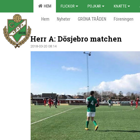
HEM
FLICKOR
POJKAR
KNATTE
Hem
Nyheter
GRÖNA TRÅDEN
Föreningen
Herr A: Dösjebro matchen
2018-03-20 08:14