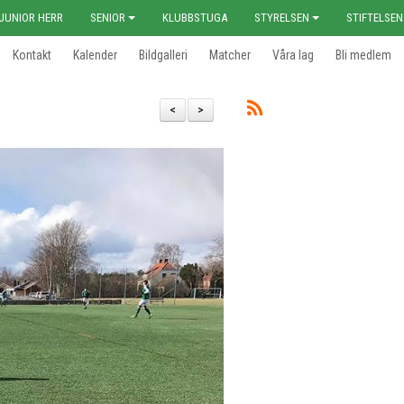
JUNIOR HERR
SENIOR
KLUBBSTUGA
STYRELSEN
STIFTELSEN
Kontakt
Kalender
Bildgalleri
Matcher
Våra lag
Bli medlem
<
>