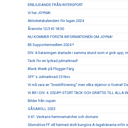
ERBJUDANDE FRÅN INTERSPORT
Vi har JOYNAt
Aktivitetskalendern för lagen 2024
Årsmöte 12/3 Kl 18:30
NU KOMMER FÖRSTA INFORMATIONEN OM JOYNA!
Bli Supportermedlem 2024 !!
DIV. 4-Satsningen startade i samma stund som vi gick upp, 
Tack för en lyckad julmarknad!
Black Week på Flügger Färg
GFF´s Julmarknad 25 Nov
Vi må vara en "breddförening" men vilka stjärnor vi fostrat! De
VI ÄR I DIV. 4. 2024!!!! STORT TACK OCH GRATTIS TILL ALLA
Bilder från cupen
GÅSABOLL 2023
V.41: Veckans hemmamatcher och domare
Glumslövs FF vill härmed stolt kungöra A-lagstränarna inför