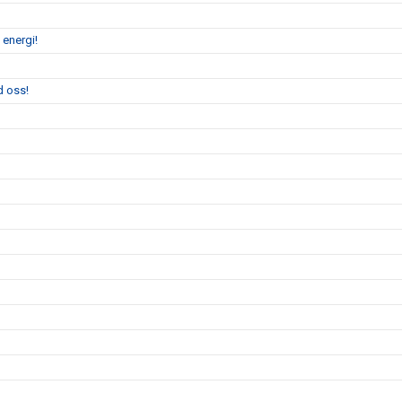
 energi!
d oss!