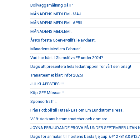
Bollväggsmålning på IP
MÅNADENS MEDLEM - MAJ
MÅNADENS MEDLEM - APRIL
MÅNADENS MEDLEM !
Årets första Coerver-tillfälle avklarat!
Månadens Medlem Februari
Vad har hänt i Glumslövs FF under 2024?
Dags att presentera hela ledartruppen för vårt seniorlag!
Tränarteamet klart inför 2025!
JULKLAPPSTIPS !!!!
Köp GFF Mössan !!
Sponsorträff !!
Från Fotboll till Futsal- Läs om Em Lundströms resa.
V.38: Veckans hemmamatcher och domare
JOYNA ERBJUDANDE PROVA PÅ UNDER SEPTEMBER UTAN 
Dags för anmälan till höstens bästa tjejcup &#127813;&#12