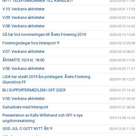
NYTT TELEFONNUMMER TILL KANSLIET!
2020-03-03 17:00
V.10: Veckans aktiviteter
2020-03-01 17:59
V.09: Veckans aktiviteter
2020-02-23 16:04
V.08: Veckans aktiviteter
2020-02-16 16:52
Så här löd nomineringen till Årets Förening 2019
2020-02-14 15:00
Föreningsdagar hos Intersport !!!
2020-02-12 09:38
V.07: Veckans aktiviteter
2020-02-10 08:21
ÅRSMÖTE 10/3 kl. 18.00
2020-02-06 17:00
V.06: Veckans aktiviteter
2020-02-02 11:57
LISA har utsett 2019 års pristagare: Årets Förening:
2020-01-30 12:27
Glumslövs FF
BLI SUPPORTERMEDLEM i GFF 2020!
2020-01-27 14:45
V.05: Veckans aktiviteter
2020-01-27 09:00
Samarbete med Intersport
2020-01-21 08:36
Presentation av Kalle Willstrand och GFF:s nya
2019-12-28 16:20
ungdomssatsning
GOD JUL O GOTT NYTT ÅR !!!
2019-12-20 11:50