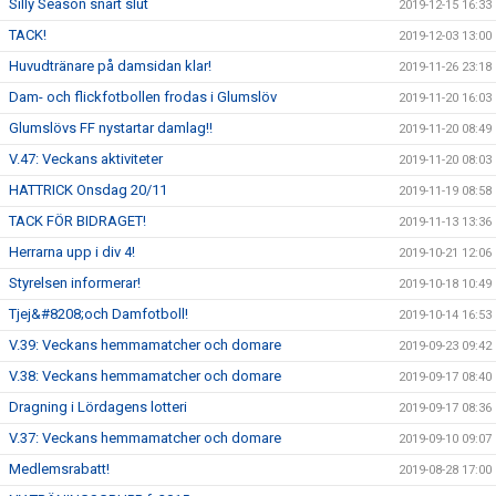
Silly Season snart slut
2019-12-15 16:33
TACK!
2019-12-03 13:00
Huvudtränare på damsidan klar!
2019-11-26 23:18
Dam- och flickfotbollen frodas i Glumslöv
2019-11-20 16:03
Glumslövs FF nystartar damlag!!
2019-11-20 08:49
V.47: Veckans aktiviteter
2019-11-20 08:03
HATTRICK Onsdag 20/11
2019-11-19 08:58
TACK FÖR BIDRAGET!
2019-11-13 13:36
Herrarna upp i div 4!
2019-10-21 12:06
Styrelsen informerar!
2019-10-18 10:49
Tjej&#8208;och Damfotboll!
2019-10-14 16:53
V.39: Veckans hemmamatcher och domare
2019-09-23 09:42
V.38: Veckans hemmamatcher och domare
2019-09-17 08:40
Dragning i Lördagens lotteri
2019-09-17 08:36
V.37: Veckans hemmamatcher och domare
2019-09-10 09:07
Medlemsrabatt!
2019-08-28 17:00