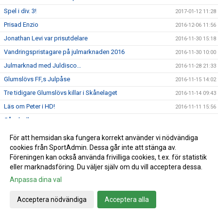
Spel i div. 3!
2017-01-12 11:28
Prisad Enzio
2016-12-06 11:56
Jonathan Levi var prisutdelare
2016-11-30 15:18
Vandringspristagare på julmarknaden 2016
2016-11-30 10:00
Julmarknad med Juldisco…
2016-11-28 21:33
Glumslövs FF,s Julpåse
2016-11-15 14:02
Tre tidigare Glumslövs killar i Skånelaget
2016-11-14 09:43
Läs om Peter i HD!
2016-11-11 15:56
Gåsaboll
2016-10-20 15:44
V.41: Veckans hemma matcher och domare
2016-10-10 15:06
För att hemsidan ska fungera korrekt använder vi nödvändiga
GFF mössa
cookies från SportAdmin. Dessa går inte att stänga av.
2016-10-05 09:50
Föreningen kan också använda frivilliga cookies, t.ex. för statistik
V.40: Veckans hemma matcher och domare
2016-10-03 15:12
eller marknadsföring. Du väljer själv om du vill acceptera dessa.
V.39: Veckans hemma-matcher och domare
2016-09-26 10:57
Anpassa dina val
V.38: veckan hemmamatcher och domare
2016-09-19 12:41
Acceptera nödvändiga
Acceptera alla
Info brev augusti 2016
2016-09-14 15:35
Damerna: Äntligen vinst!
2016-09-05 09:59