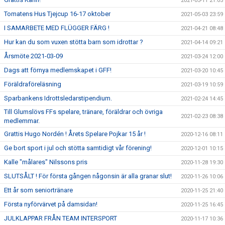
2021-05-11 21:05
Tomatens Hus Tjejcup 16-17 oktober
2021-05-03 23:59
I SAMARBETE MED FLÜGGER FÄRG !
2021-04-21 08:48
Hur kan du som vuxen stötta barn som idrottar ?
2021-04-14 09:21
Årsmöte 2021-03-09
2021-03-24 12:00
Dags att förnya medlemskapet i GFF!
2021-03-20 10:45
Föräldraföreläsning
2021-03-19 10:59
Sparbankens Idrottsledarstipendium.
2021-02-24 14:45
Till Glumslövs FFs spelare, tränare, föräldrar och övriga
2021-02-23 08:38
medlemmar.
Grattis Hugo Nordén ! Årets Spelare Pojkar 15 år !
2020-12-16 08:11
Ge bort sport i jul och stötta samtidigt vår förening!
2020-12-01 10:15
Kalle "målares" Nilssons pris
2020-11-28 19:30
SLUTSÅLT ! För första gången någonsin är alla granar slut!
2020-11-26 10:06
Ett år som seniortränare
2020-11-25 21:40
Första nyförvärvet på damsidan!
2020-11-25 16:45
JULKLAPPAR FRÅN TEAM INTERSPORT
2020-11-17 10:36