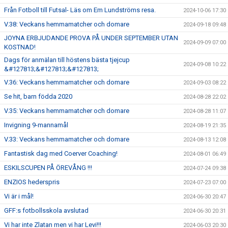
Från Fotboll till Futsal- Läs om Em Lundströms resa.
2024-10-06 17:30
V.38: Veckans hemmamatcher och domare
2024-09-18 09:48
JOYNA ERBJUDANDE PROVA PÅ UNDER SEPTEMBER UTAN
2024-09-09 07:00
KOSTNAD!
Dags för anmälan till höstens bästa tjejcup
2024-09-08 10:22
&#127813;&#127813;&#127813;
V.36: Veckans hemmamatcher och domare
2024-09-03 08:22
Se hit, barn födda 2020
2024-08-28 22:02
V.35: Veckans hemmamatcher och domare
2024-08-28 11:07
Invigning 9-mannamål
2024-08-19 21:35
V.33: Veckans hemmamatcher och domare
2024-08-13 12:08
Fantastisk dag med Coerver Coaching!
2024-08-01 06:49
ESKILSCUPEN PÅ ÖREVÅNG !!!
2024-07-24 09:38
ENZIOS hederspris
2024-07-23 07:00
Vi är i mål!
2024-06-30 20:47
GFF:s fotbollsskola avslutad
2024-06-30 20:31
Vi har inte Zlatan men vi har Levi!!!
2024-06-03 20:30