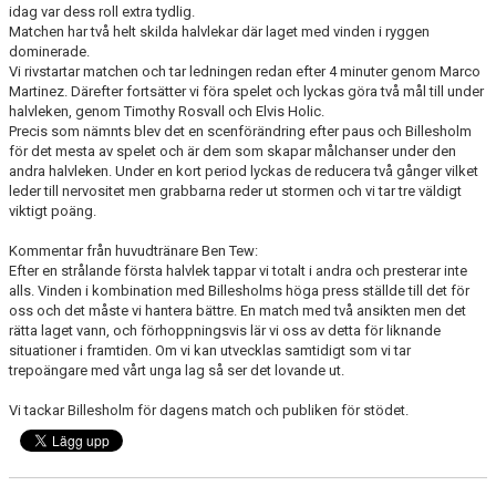
idag var dess roll extra tydlig.
Matchen har två helt skilda halvlekar där laget med vinden i ryggen
dominerade.
Vi rivstartar matchen och tar ledningen redan efter 4 minuter genom Marco
Martinez. Därefter fortsätter vi föra spelet och lyckas göra två mål till under
halvleken, genom Timothy Rosvall och Elvis Holic.
Precis som nämnts blev det en scenförändring efter paus och Billesholm
för det mesta av spelet och är dem som skapar målchanser under den
andra halvleken. Under en kort period lyckas de reducera två gånger vilket
leder till nervositet men grabbarna reder ut stormen och vi tar tre väldigt
viktigt poäng.
Kommentar från huvudtränare Ben Tew:
Efter en strålande första halvlek tappar vi totalt i andra och presterar inte
alls. Vinden i kombination med Billesholms höga press ställde till det för
oss och det måste vi hantera bättre. En match med två ansikten men det
rätta laget vann, och förhoppningsvis lär vi oss av detta för liknande
situationer i framtiden. Om vi kan utvecklas samtidigt som vi tar
trepoängare med vårt unga lag så ser det lovande ut.
Vi tackar Billesholm för dagens match och publiken för stödet.