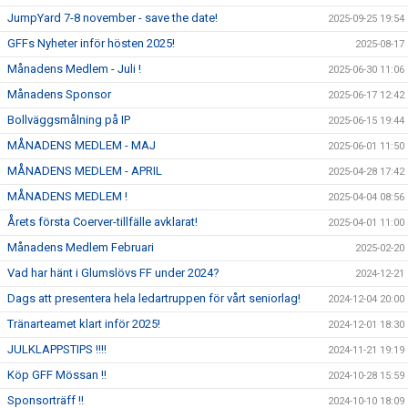
JumpYard 7-8 november - save the date!
2025-09-25 19:54
GFFs Nyheter inför hösten 2025!
2025-08-17
Månadens Medlem - Juli !
2025-06-30 11:06
Månadens Sponsor
2025-06-17 12:42
Bollväggsmålning på IP
2025-06-15 19:44
MÅNADENS MEDLEM - MAJ
2025-06-01 11:50
MÅNADENS MEDLEM - APRIL
2025-04-28 17:42
MÅNADENS MEDLEM !
2025-04-04 08:56
Årets första Coerver-tillfälle avklarat!
2025-04-01 11:00
Månadens Medlem Februari
2025-02-20
Vad har hänt i Glumslövs FF under 2024?
2024-12-21
Dags att presentera hela ledartruppen för vårt seniorlag!
2024-12-04 20:00
Tränarteamet klart inför 2025!
2024-12-01 18:30
JULKLAPPSTIPS !!!!
2024-11-21 19:19
Köp GFF Mössan !!
2024-10-28 15:59
Sponsorträff !!
2024-10-10 18:09