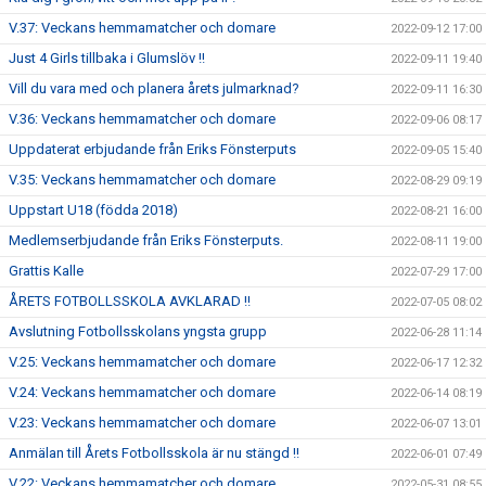
V.37: Veckans hemmamatcher och domare
2022-09-12 17:00
Just 4 Girls tillbaka i Glumslöv !!
2022-09-11 19:40
Vill du vara med och planera årets julmarknad?
2022-09-11 16:30
V.36: Veckans hemmamatcher och domare
2022-09-06 08:17
Uppdaterat erbjudande från Eriks Fönsterputs
2022-09-05 15:40
V.35: Veckans hemmamatcher och domare
2022-08-29 09:19
Uppstart U18 (födda 2018)
2022-08-21 16:00
Medlemserbjudande från Eriks Fönsterputs.
2022-08-11 19:00
Grattis Kalle
2022-07-29 17:00
ÅRETS FOTBOLLSSKOLA AVKLARAD !!
2022-07-05 08:02
Avslutning Fotbollsskolans yngsta grupp
2022-06-28 11:14
V.25: Veckans hemmamatcher och domare
2022-06-17 12:32
V.24: Veckans hemmamatcher och domare
2022-06-14 08:19
V.23: Veckans hemmamatcher och domare
2022-06-07 13:01
Anmälan till Årets Fotbollsskola är nu stängd !!
2022-06-01 07:49
V.22: Veckans hemmamatcher och domare
2022-05-31 08:55