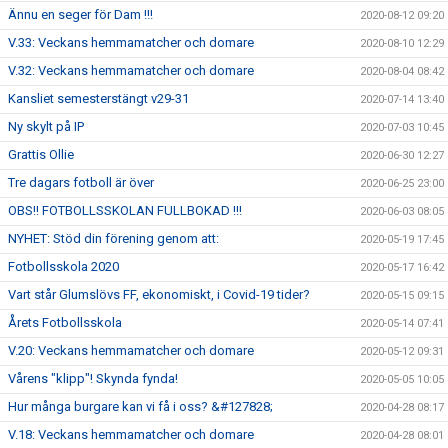
Ännu en seger för Dam !!!
2020-08-12 09:20
V.33: Veckans hemmamatcher och domare
2020-08-10 12:29
V.32: Veckans hemmamatcher och domare
2020-08-04 08:42
Kansliet semesterstängt v29-31
2020-07-14 13:40
Ny skylt på IP
2020-07-03 10:45
Grattis Ollie
2020-06-30 12:27
Tre dagars fotboll är över
2020-06-25 23:00
OBS!! FOTBOLLSSKOLAN FULLBOKAD !!!
2020-06-03 08:05
NYHET: Stöd din förening genom att:
2020-05-19 17:45
Fotbollsskola 2020
2020-05-17 16:42
Vart står Glumslövs FF, ekonomiskt, i Covid-19 tider?
2020-05-15 09:15
Årets Fotbollsskola
2020-05-14 07:41
V.20: Veckans hemmamatcher och domare
2020-05-12 09:31
Vårens "klipp"! Skynda fynda!
2020-05-05 10:05
Hur många burgare kan vi få i oss? &#127828;
2020-04-28 08:17
V.18: Veckans hemmamatcher och domare
2020-04-28 08:01