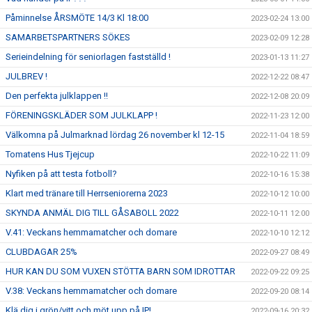
Påminnelse ÅRSMÖTE 14/3 Kl 18:00
2023-02-24 13:00
SAMARBETSPARTNERS SÖKES
2023-02-09 12:28
Serieindelning för seniorlagen fastställd !
2023-01-13 11:27
JULBREV !
2022-12-22 08:47
Den perfekta julklappen !!
2022-12-08 20:09
FÖRENINGSKLÄDER SOM JULKLAPP !
2022-11-23 12:00
Välkomna på Julmarknad lördag 26 november kl 12-15
2022-11-04 18:59
Tomatens Hus Tjejcup
2022-10-22 11:09
Nyfiken på att testa fotboll?
2022-10-16 15:38
Klart med tränare till Herrseniorerna 2023
2022-10-12 10:00
SKYNDA ANMÄL DIG TILL GÅSABOLL 2022
2022-10-11 12:00
V.41: Veckans hemmamatcher och domare
2022-10-10 12:12
CLUBDAGAR 25%
2022-09-27 08:49
HUR KAN DU SOM VUXEN STÖTTA BARN SOM IDROTTAR
2022-09-22 09:25
V.38: Veckans hemmamatcher och domare
2022-09-20 08:14
Klä dig i grön/vitt och möt upp på IP!
2022-09-16 20:32