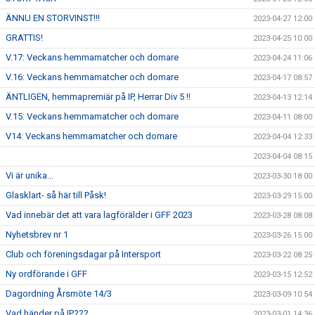
ÄNNU EN STORVINST!!!
2023-04-27 12:00
GRATTIS!
2023-04-25 10:00
V.17: Veckans hemmamatcher och domare
2023-04-24 11:06
V.16: Veckans hemmamatcher och domare
2023-04-17 08:57
ÄNTLIGEN, hemmapremiär på IP, Herrar Div 5 !!
2023-04-13 12:14
V.15: Veckans hemmamatcher och domare
2023-04-11 08:00
V14: Veckans hemmamatcher och domare
2023-04-04 12:33
2023-04-04 08:15
Vi är unika...
2023-03-30 18:00
Glasklart- så här till Påsk!
2023-03-29 15:00
Vad innebär det att vara lagförälder i GFF 2023
2023-03-28 08:08
Nyhetsbrev nr 1
2023-03-26 15:00
Club och föreningsdagar på Intersport
2023-03-22 08:25
Ny ordförande i GFF
2023-03-15 12:52
Dagordning Årsmöte 14/3
2023-03-09 10:54
Vad händer på IP???
2023-03-01 14:36