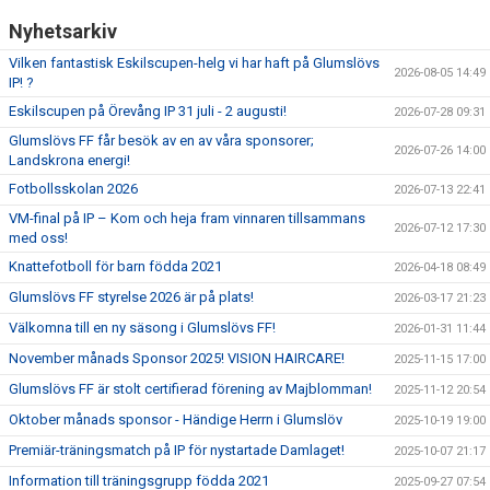
Nyhetsarkiv
Vilken fantastisk Eskilscupen-helg vi har haft på Glumslövs
2026-08-05 14:49
IP! ?
Eskilscupen på Örevång IP 31 juli - 2 augusti!
2026-07-28 09:31
Glumslövs FF får besök av en av våra sponsorer;
2026-07-26 14:00
Landskrona energi!
Fotbollsskolan 2026
2026-07-13 22:41
VM-final på IP – Kom och heja fram vinnaren tillsammans
2026-07-12 17:30
med oss!
Knattefotboll för barn födda 2021
2026-04-18 08:49
Glumslövs FF styrelse 2026 är på plats!
2026-03-17 21:23
Välkomna till en ny säsong i Glumslövs FF!
2026-01-31 11:44
November månads Sponsor 2025! VISION HAIRCARE!
2025-11-15 17:00
Glumslövs FF är stolt certifierad förening av Majblomman!
2025-11-12 20:54
Oktober månads sponsor - Händige Herrn i Glumslöv
2025-10-19 19:00
Premiär-träningsmatch på IP för nystartade Damlaget!
2025-10-07 21:17
Information till träningsgrupp födda 2021
2025-09-27 07:54