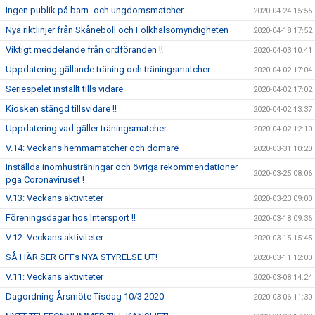
Ingen publik på barn- och ungdomsmatcher
2020-04-24 15:55
Nya riktlinjer från Skåneboll och Folkhälsomyndigheten
2020-04-18 17:52
Viktigt meddelande från ordföranden !!
2020-04-03 10:41
Uppdatering gällande träning och träningsmatcher
2020-04-02 17:04
Seriespelet inställt tills vidare
2020-04-02 17:02
Kiosken stängd tillsvidare !!
2020-04-02 13:37
Uppdatering vad gäller träningsmatcher
2020-04-02 12:10
V.14: Veckans hemmamatcher och domare
2020-03-31 10:20
Inställda inomhusträningar och övriga rekommendationer
2020-03-25 08:06
pga Coronaviruset !
V.13: Veckans aktiviteter
2020-03-23 09:00
Föreningsdagar hos Intersport !!
2020-03-18 09:36
V.12: Veckans aktiviteter
2020-03-15 15:45
SÅ HÄR SER GFFs NYA STYRELSE UT!
2020-03-11 12:00
V.11: Veckans aktiviteter
2020-03-08 14:24
Dagordning Årsmöte Tisdag 10/3 2020
2020-03-06 11:30