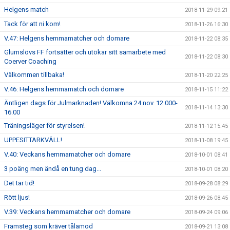
Helgens match
2018-11-29 09:21
Tack för att ni kom!
2018-11-26 16:30
V.47: Helgens hemmamatcher och domare
2018-11-22 08:35
Glumslövs FF fortsätter och utökar sitt samarbete med
2018-11-22 08:30
Coerver Coaching
Välkommen tillbaka!
2018-11-20 22:25
V.46: Helgens hemmamatch och domare
2018-11-15 11:22
Äntligen dags för Julmarknaden! Välkomna 24 nov. 12.000-
2018-11-14 13:30
16.00
Träningsläger för styrelsen!
2018-11-12 15:45
UPPESITTARKVÄLL!
2018-11-08 19:45
V.40: Veckans hemmamatcher och domare
2018-10-01 08:41
3 poäng men ändå en tung dag...
2018-10-01 08:20
Det tar tid!
2018-09-28 08:29
Rött ljus!
2018-09-26 08:45
V.39: Veckans hemmamatcher och domare
2018-09-24 09:06
Framsteg som kräver tålamod
2018-09-21 13:08