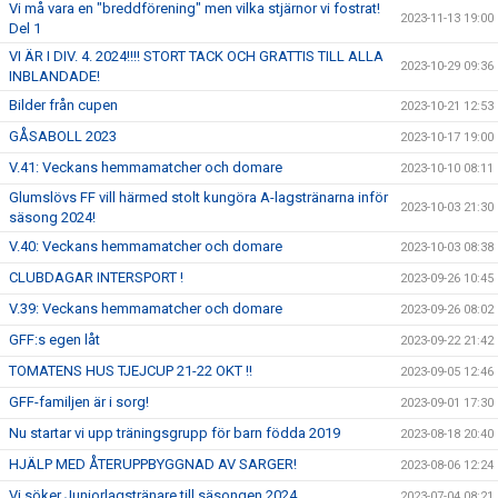
Vi må vara en "breddförening" men vilka stjärnor vi fostrat!
2023-11-13 19:00
Del 1
VI ÄR I DIV. 4. 2024!!!! STORT TACK OCH GRATTIS TILL ALLA
2023-10-29 09:36
INBLANDADE!
Bilder från cupen
2023-10-21 12:53
GÅSABOLL 2023
2023-10-17 19:00
V.41: Veckans hemmamatcher och domare
2023-10-10 08:11
Glumslövs FF vill härmed stolt kungöra A-lagstränarna inför
2023-10-03 21:30
säsong 2024!
V.40: Veckans hemmamatcher och domare
2023-10-03 08:38
CLUBDAGAR INTERSPORT !
2023-09-26 10:45
V.39: Veckans hemmamatcher och domare
2023-09-26 08:02
GFF:s egen låt
2023-09-22 21:42
TOMATENS HUS TJEJCUP 21-22 OKT !!
2023-09-05 12:46
GFF-familjen är i sorg!
2023-09-01 17:30
Nu startar vi upp träningsgrupp för barn födda 2019
2023-08-18 20:40
HJÄLP MED ÅTERUPPBYGGNAD AV SARGER!
2023-08-06 12:24
Vi söker Juniorlagstränare till säsongen 2024
2023-07-04 08:21