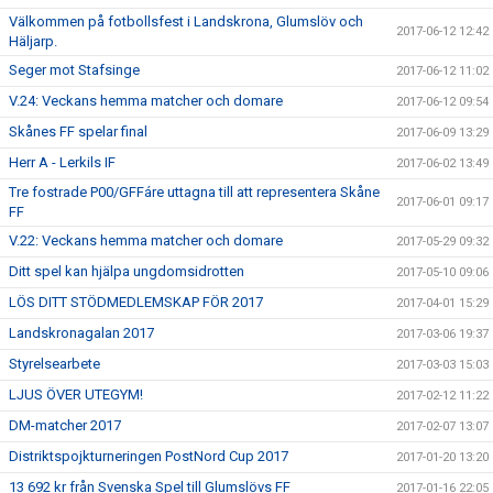
Välkommen på fotbollsfest i Landskrona, Glumslöv och
2017-06-12 12:42
Häljarp.
Seger mot Stafsinge
2017-06-12 11:02
V.24: Veckans hemma matcher och domare
2017-06-12 09:54
Skånes FF spelar final
2017-06-09 13:29
Herr A - Lerkils IF
2017-06-02 13:49
Tre fostrade P00/GFFáre uttagna till att representera Skåne
2017-06-01 09:17
FF
V.22: Veckans hemma matcher och domare
2017-05-29 09:32
Ditt spel kan hjälpa ungdomsidrotten
2017-05-10 09:06
LÖS DITT STÖDMEDLEMSKAP FÖR 2017
2017-04-01 15:29
Landskronagalan 2017
2017-03-06 19:37
Styrelsearbete
2017-03-03 15:03
LJUS ÖVER UTEGYM!
2017-02-12 11:22
DM-matcher 2017
2017-02-07 13:07
Distriktspojkturneringen PostNord Cup 2017
2017-01-20 13:20
13 692 kr från Svenska Spel till Glumslövs FF
2017-01-16 22:05