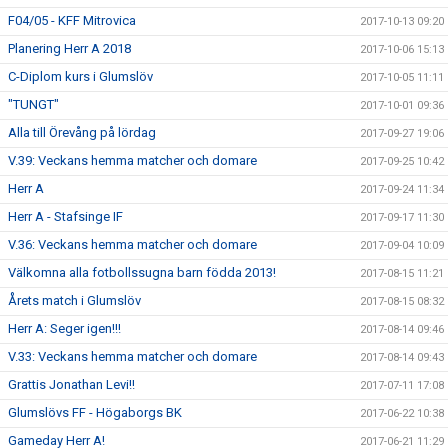
F04/05 - KFF Mitrovica
2017-10-13 09:20
Planering Herr A 2018
2017-10-06 15:13
C-Diplom kurs i Glumslöv
2017-10-05 11:11
"TUNGT"
2017-10-01 09:36
Alla till Örevång på lördag
2017-09-27 19:06
V.39: Veckans hemma matcher och domare
2017-09-25 10:42
Herr A
2017-09-24 11:34
Herr A - Stafsinge IF
2017-09-17 11:30
V.36: Veckans hemma matcher och domare
2017-09-04 10:09
Välkomna alla fotbollssugna barn födda 2013!
2017-08-15 11:21
Årets match i Glumslöv
2017-08-15 08:32
Herr A: Seger igen!!!
2017-08-14 09:46
V.33: Veckans hemma matcher och domare
2017-08-14 09:43
Grattis Jonathan Levi!!
2017-07-11 17:08
Glumslövs FF - Högaborgs BK
2017-06-22 10:38
Gameday Herr A!
2017-06-21 11:29