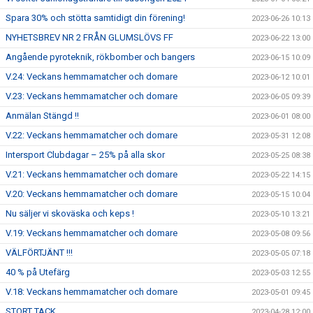
Spara 30% och stötta samtidigt din förening!
2023-06-26 10:13
NYHETSBREV NR 2 FRÅN GLUMSLÖVS FF
2023-06-22 13:00
Angående pyroteknik, rökbomber och bangers
2023-06-15 10:09
V.24: Veckans hemmamatcher och domare
2023-06-12 10:01
V.23: Veckans hemmamatcher och domare
2023-06-05 09:39
Anmälan Stängd !!
2023-06-01 08:00
V.22: Veckans hemmamatcher och domare
2023-05-31 12:08
Intersport Clubdagar – 25% på alla skor
2023-05-25 08:38
V.21: Veckans hemmamatcher och domare
2023-05-22 14:15
V.20: Veckans hemmamatcher och domare
2023-05-15 10:04
Nu säljer vi skoväska och keps !
2023-05-10 13:21
V.19: Veckans hemmamatcher och domare
2023-05-08 09:56
VÄLFÖRTJÄNT !!!
2023-05-05 07:18
40 % på Utefärg
2023-05-03 12:55
V.18: Veckans hemmamatcher och domare
2023-05-01 09:45
STORT TACK
2023-04-28 12:00