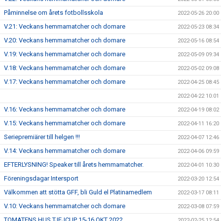
Påminnelse om årets fotbollsskola
2022-05-26 20:00
V.21: Veckans hemmamatcher och domare
2022-05-23 08:34
V.20: Veckans hemmamatcher och domare
2022-05-16 08:54
V.19: Veckans hemmamatcher och domare
2022-05-09 09:34
V.18: Veckans hemmamatcher och domare
2022-05-02 09:08
V.17: Veckans hemmamatcher och domare
2022-04-25 08:45
2022-04-22 10:01
V.16: Veckans hemmamatcher och domare
2022-04-19 08:02
V.15: Veckans hemmamatcher och domare
2022-04-11 16:20
Seriepremiärer till helgen !!!
2022-04-07 12:46
V.14: Veckans hemmamatcher och domare
2022-04-06 09:59
EFTERLYSNING! Speaker till årets hemmamatcher.
2022-04-01 10:30
Föreningsdagar Intersport
2022-03-20 12:54
Välkommen att stötta GFF, bli Guld el Platinamedlem
2022-03-17 08:11
V.10: Veckans hemmamatcher och domare
2022-03-08 07:59
TOMATENS HUS TJEJCUP 15-16 OKT 2022
2022-02-25 12:54