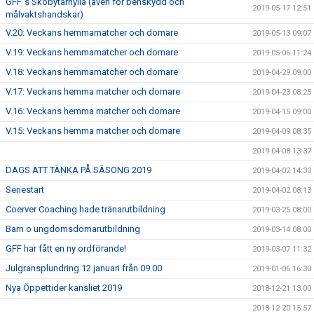
GFF´s Skobytarhylla (även för benskydd och
2019-05-17 12:51
målvaktshandskar)
V.20: Veckans hemmamatcher och domare
2019-05-13 09:07
V.19: Veckans hemmamatcher och domare
2019-05-06 11:24
V.18: Veckans hemmamatcher och domare
2019-04-29 09:00
V.17: Veckans hemma matcher och domare
2019-04-23 08:25
V.16: Veckans hemma matcher och domare
2019-04-15 09:00
V.15: Veckans hemma matcher och domare
2019-04-09 08:35
2019-04-08 13:37
DAGS ATT TÄNKA PÅ SÄSONG 2019
2019-04-02 14:30
Seriestart
2019-04-02 08:13
Coerver Coaching hade tränarutbildning
2019-03-25 08:00
Barn o ungdomsdomarutbildning
2019-03-14 08:00
GFF har fått en ny ordförande!
2019-03-07 11:32
Julgransplundring 12 januari från 09.00
2019-01-06 16:30
Nya Öppettider kansliet 2019
2018-12-21 13:00
2018-12-20 15:57