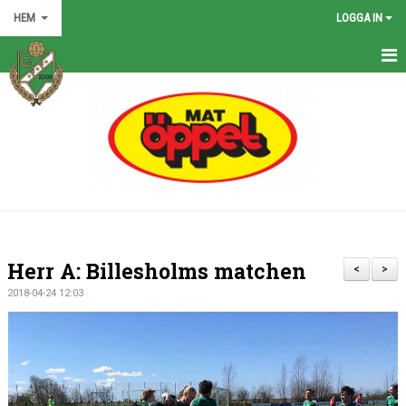
HEM
LOGGA IN
HEM
NYHETER
GRÖNA TRÅDEN
FÖRENINGEN
KONTAKT
Herr A: Billesholms matchen
<
>
KALENDER
2018-04-24 12:03
BILDGALLERI
MATCHER
VÅRA LAG