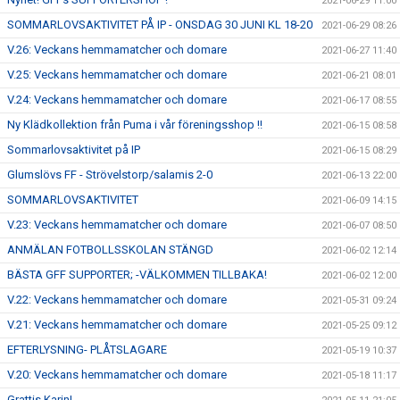
2021-06-29 11:00
SOMMARLOVSAKTIVITET PÅ IP - ONSDAG 30 JUNI KL 18-20
2021-06-29 08:26
V.26: Veckans hemmamatcher och domare
2021-06-27 11:40
V.25: Veckans hemmamatcher och domare
2021-06-21 08:01
V.24: Veckans hemmamatcher och domare
2021-06-17 08:55
Ny Klädkollektion från Puma i vår föreningsshop !!
2021-06-15 08:58
Sommarlovsaktivitet på IP
2021-06-15 08:29
Glumslövs FF - Strövelstorp/salamis 2-0
2021-06-13 22:00
SOMMARLOVSAKTIVITET
2021-06-09 14:15
V.23: Veckans hemmamatcher och domare
2021-06-07 08:50
ANMÄLAN FOTBOLLSSKOLAN STÄNGD
2021-06-02 12:14
BÄSTA GFF SUPPORTER; -VÄLKOMMEN TILLBAKA!
2021-06-02 12:00
V.22: Veckans hemmamatcher och domare
2021-05-31 09:24
V.21: Veckans hemmamatcher och domare
2021-05-25 09:12
EFTERLYSNING- PLÅTSLAGARE
2021-05-19 10:37
V.20: Veckans hemmamatcher och domare
2021-05-18 11:17
Grattis Karin!