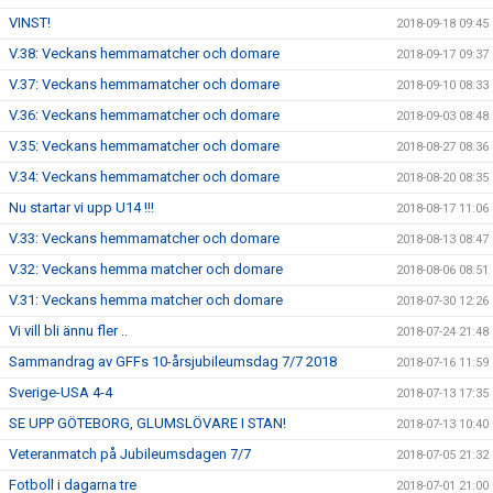
VINST!
2018-09-18 09:45
V.38: Veckans hemmamatcher och domare
2018-09-17 09:37
V.37: Veckans hemmamatcher och domare
2018-09-10 08:33
V.36: Veckans hemmamatcher och domare
2018-09-03 08:48
V.35: Veckans hemmamatcher och domare
2018-08-27 08:36
V.34: Veckans hemmamatcher och domare
2018-08-20 08:35
Nu startar vi upp U14 !!!
2018-08-17 11:06
V.33: Veckans hemmamatcher och domare
2018-08-13 08:47
V.32: Veckans hemma matcher och domare
2018-08-06 08:51
V.31: Veckans hemma matcher och domare
2018-07-30 12:26
Vi vill bli ännu fler ..
2018-07-24 21:48
Sammandrag av GFFs 10-årsjubileumsdag 7/7 2018
2018-07-16 11:59
Sverige-USA 4-4
2018-07-13 17:35
SE UPP GÖTEBORG, GLUMSLÖVARE I STAN!
2018-07-13 10:40
Veteranmatch på Jubileumsdagen 7/7
2018-07-05 21:32
Fotboll i dagarna tre
2018-07-01 21:00