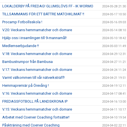
LOKALDERBY PÅ FREDAG! GLUMSLÖVS FF - IK WORMO
2024-05-28 21:30
TILLSAMMAMS FÖR ETT BÄTTRE MATCHKLIMAT !!
2024-05-17 10:50
Procamp Fotbollsskola !
2024-05-16 09:03
V.20: Veckans hemmamatcher och domare
2024-05-14 08:10
Hjälp oss i insamlingen till 9-mannamål!
2024-05-10 18:42
Medlemserbjudande !!
2024-05-03 11:49
V.18: Veckans hemmamatcher och domare
2024-04-29 12:31
Bambustrumpor från Bambusa
2024-04-27 11:21
V.17: Veckans hemmamatcher och domare
2024-04-24 11:24
Varmt välkommen till vår nätverksträff!
2024-04-21 19:51
Hemmapremiär på Örevång !
2024-04-19 12:11
V.16: Veckans hemmamatcher och domare
2024-04-17 08:41
FREDAGSFOTBOLL PÅ LANDSKRONA IP
2024-04-16 13:00
V.15: Veckans hemmamatcher och domare
2024-04-11 10:17
Arbetet med Coerver Coaching fortsätter!
2024-04-10 19:54
Påskträning med Coerver Coaching
2024-04-02 22:11