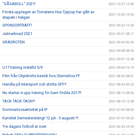
"GÅSABOLL" 2021!
2021-10-27 12:00
Första upplagen av Tomatens Hus Tjejcup har gått av
2021-10-20 10:05
stapeln i helgen
SPONSORTRÄFF!
2021-09-22 10:30
Julmarknad 2021
2021-09-21 08:17
GRÄSROTEN
2021-09-09 06:50
2021-09-08 08:33
2021-09-07 10:38
U17 träning inställd 5/9
2021-09-04 16:19
Film från Cityidrotts besök hos Glumslövs FF
2021-08-26 08:41
Handla på Intersport och stötta GFF!!
2021-08-24 09:23
Nu startar vi upp träning för barn födda 2017!!
2021-08-15 08:50
TACK TACK TACK!!!
2021-08-10 12:58
Sommarlovsaktivitet på IP
2021-07-09 08:05
Kansliet Semesterstängt 12 juli - 3 augusti !!!
2021-07-07 09:50
Tre dagars fotboll är över
2021-06-30 23:59
Nyhet! GFFs SUPPORTERSHOP !