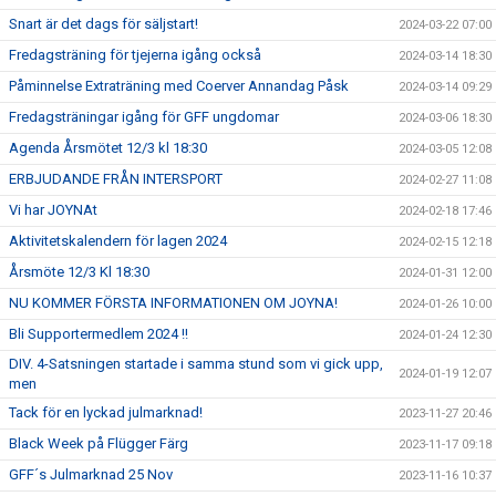
Snart är det dags för säljstart!
2024-03-22 07:00
Fredagsträning för tjejerna igång också
2024-03-14 18:30
Påminnelse Extraträning med Coerver Annandag Påsk
2024-03-14 09:29
Fredagsträningar igång för GFF ungdomar
2024-03-06 18:30
Agenda Årsmötet 12/3 kl 18:30
2024-03-05 12:08
ERBJUDANDE FRÅN INTERSPORT
2024-02-27 11:08
Vi har JOYNAt
2024-02-18 17:46
Aktivitetskalendern för lagen 2024
2024-02-15 12:18
Årsmöte 12/3 Kl 18:30
2024-01-31 12:00
NU KOMMER FÖRSTA INFORMATIONEN OM JOYNA!
2024-01-26 10:00
Bli Supportermedlem 2024 !!
2024-01-24 12:30
DIV. 4-Satsningen startade i samma stund som vi gick upp,
2024-01-19 12:07
men
Tack för en lyckad julmarknad!
2023-11-27 20:46
Black Week på Flügger Färg
2023-11-17 09:18
GFF´s Julmarknad 25 Nov
2023-11-16 10:37