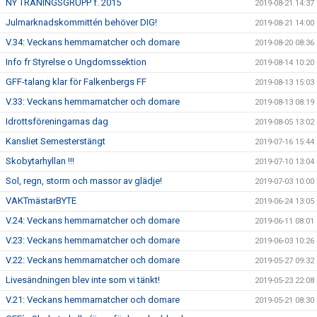
NY TRÄNINGSGRUPP f. 2015
2019-08-21 14:37
Julmarknadskommittén behöver DIG!
2019-08-21 14:00
V.34: Veckans hemmamatcher och domare
2019-08-20 08:36
Info fr Styrelse o Ungdomssektion
2019-08-14 10:20
GFF-talang klar för Falkenbergs FF
2019-08-13 15:03
V.33: Veckans hemmamatcher och domare
2019-08-13 08:19
Idrottsföreningarnas dag
2019-08-05 13:02
Kansliet Semesterstängt
2019-07-16 15:44
Skobytarhyllan !!!
2019-07-10 13:04
Sol, regn, storm och massor av glädje!
2019-07-03 10:00
VAKTmästarBYTE
2019-06-24 13:05
V.24: Veckans hemmamatcher och domare
2019-06-11 08:01
V.23: Veckans hemmamatcher och domare
2019-06-03 10:26
V.22: Veckans hemmamatcher och domare
2019-05-27 09:32
Livesändningen blev inte som vi tänkt!
2019-05-23 22:08
V.21: Veckans hemmamatcher och domare
2019-05-21 08:30