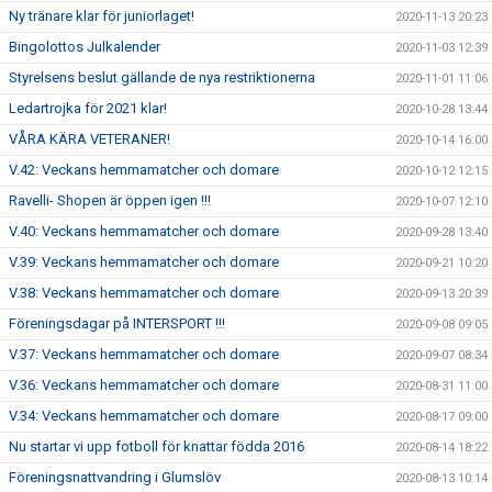
Ny tränare klar för juniorlaget!
2020-11-13 20:23
Bingolottos Julkalender
2020-11-03 12:39
Styrelsens beslut gällande de nya restriktionerna
2020-11-01 11:06
Ledartrojka för 2021 klar!
2020-10-28 13:44
VÅRA KÄRA VETERANER!
2020-10-14 16:00
V.42: Veckans hemmamatcher och domare
2020-10-12 12:15
Ravelli- Shopen är öppen igen !!!
2020-10-07 12:10
V.40: Veckans hemmamatcher och domare
2020-09-28 13:40
V.39: Veckans hemmamatcher och domare
2020-09-21 10:20
V.38: Veckans hemmamatcher och domare
2020-09-13 20:39
Föreningsdagar på INTERSPORT !!!
2020-09-08 09:05
V.37: Veckans hemmamatcher och domare
2020-09-07 08:34
V.36: Veckans hemmamatcher och domare
2020-08-31 11:00
V.34: Veckans hemmamatcher och domare
2020-08-17 09:00
Nu startar vi upp fotboll för knattar födda 2016
2020-08-14 18:22
Föreningsnattvandring i Glumslöv
2020-08-13 10:14