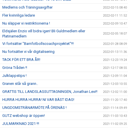
Medlems och Träningsavgifter
2022-02-15 08:40
Fler kvinnliga ledare
2022-02-11 11:52
Nu släpper vi restriktionerna !
2022-02-09 10:47
Eldsjälen Enzio vill bidra igen! Bli Guldmedlem eller
2022-02-05 18:07
Platinamedlem
Vi fortsätter "Barnfotbollscoachprojektet"!!!
2022-01-28 08:09
Nu fortsätter vi vår digitalisering
2022-01-13 11:36
TACK FÖR ETT BRA ÅR!
2021-12-23 19:24
Gröna Tråden !!
2021-12-17 08:55
Julklappstips !
2021-12-09 11:04
Granen står så grann..
2021-12-03 10:55
GRATTIS TILL LANDSLAGSUTTAGNINGEN, Jonathan Levi!!
2021-12-02 11:00
HURRA HURRA HURRA! NI VAR BÄST IDAG!
2021-11-20 17:40
UNGDOMSTRÄNARMÖTE PÅ ÖRENÄS !
2021-11-14 09:49
GUTZ webshop är öppen!
2021-11-03 10:43
JULMARKNAD 2021 !!!
2021-11-02 09:25