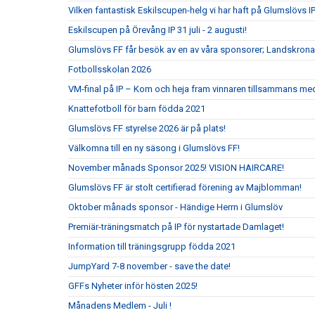
Vilken fantastisk Eskilscupen-helg vi har haft på Glumslövs IP
Eskilscupen på Örevång IP 31 juli - 2 augusti!
Glumslövs FF får besök av en av våra sponsorer; Landskrona
Fotbollsskolan 2026
VM-final på IP – Kom och heja fram vinnaren tillsammans me
Knattefotboll för barn födda 2021
Glumslövs FF styrelse 2026 är på plats!
Välkomna till en ny säsong i Glumslövs FF!
November månads Sponsor 2025! VISION HAIRCARE!
Glumslövs FF är stolt certifierad förening av Majblomman!
Oktober månads sponsor - Händige Herrn i Glumslöv
Premiär-träningsmatch på IP för nystartade Damlaget!
Information till träningsgrupp födda 2021
JumpYard 7-8 november - save the date!
GFFs Nyheter inför hösten 2025!
Månadens Medlem - Juli !