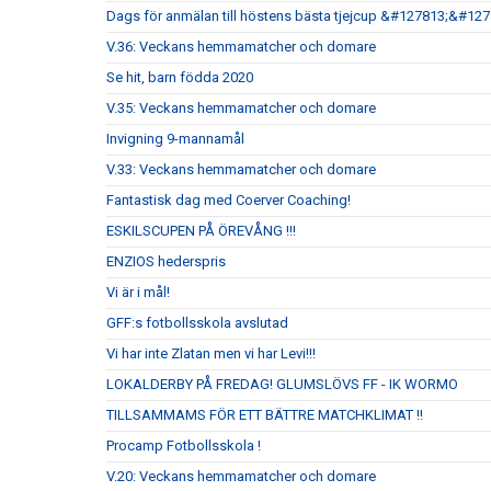
Dags för anmälan till höstens bästa tjejcup &#127813;&#12
V.36: Veckans hemmamatcher och domare
Se hit, barn födda 2020
V.35: Veckans hemmamatcher och domare
Invigning 9-mannamål
V.33: Veckans hemmamatcher och domare
Fantastisk dag med Coerver Coaching!
ESKILSCUPEN PÅ ÖREVÅNG !!!
ENZIOS hederspris
Vi är i mål!
GFF:s fotbollsskola avslutad
Vi har inte Zlatan men vi har Levi!!!
LOKALDERBY PÅ FREDAG! GLUMSLÖVS FF - IK WORMO
TILLSAMMAMS FÖR ETT BÄTTRE MATCHKLIMAT !!
Procamp Fotbollsskola !
V.20: Veckans hemmamatcher och domare