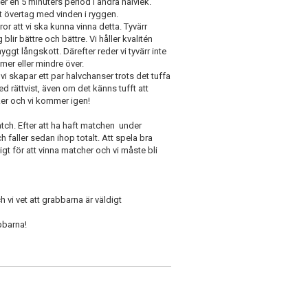
er en 5 minuters period i andra halvlek.
tet övertag med vinden i ryggen.
ror att vi ska kunna vinna detta. Tyvärr
lir bättre och bättre. Vi håller kvalitén
yggt långskott. Därefter reder vi tyvärr inte
mer eller mindre över.
i skapar ett par halvchanser trots det tuffa
d rättvist, även om det känns tufft att
ker och vi kommer igen!
ch. Efter att ha haft matchen under
h faller sedan ihop totalt. Att spela bra
ligt för att vinna matcher och vi måste bli
h vi vet att grabbarna är väldigt
bbarna!