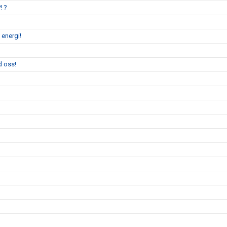
! ?
 energi!
d oss!