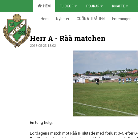
HEM
FLICKOR
POJKAR
KNATTE
Hem
Nyheter
GRÖNA TRÅDEN
Föreningen
Herr A - Råå matchen
2018-05-23 13:02
En tung helg.
Lördagens match mot Råå IF slutade med förlust 0-4, efter 0