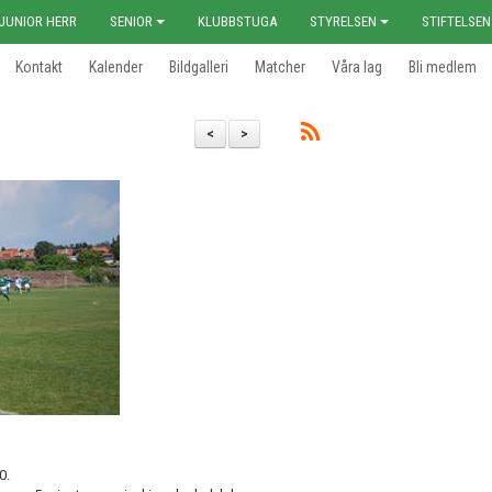
JUNIOR HERR
SENIOR
KLUBBSTUGA
STYRELSEN
STIFTELSEN
Kontakt
Kalender
Bildgalleri
Matcher
Våra lag
Bli medlem
<
>
-0.