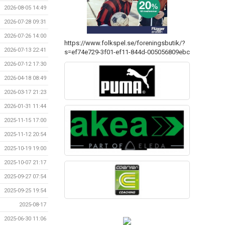
2026-08-05 14:49
2026-07-28 09:31
2026-07-26 14:00
https://www.folkspel.se/foreningsbutik/?
2026-07-13 22:41
s=ef74e729-3f01-ef11-844d-005056809ebc
2026-07-12 17:30
2026-04-18 08:49
2026-03-17 21:23
2026-01-31 11:44
2025-11-15 17:00
2025-11-12 20:54
2025-10-19 19:00
2025-10-07 21:17
2025-09-27 07:54
2025-09-25 19:54
2025-08-17
2025-06-30 11:06