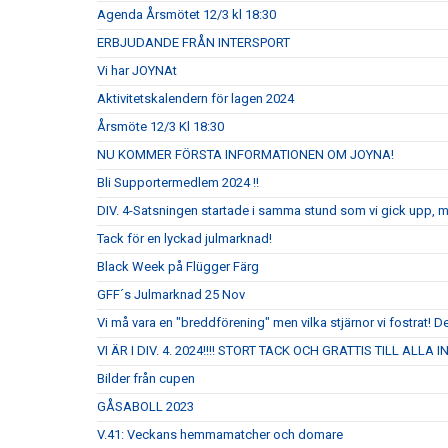
Agenda Årsmötet 12/3 kl 18:30
ERBJUDANDE FRÅN INTERSPORT
Vi har JOYNAt
Aktivitetskalendern för lagen 2024
Årsmöte 12/3 Kl 18:30
NU KOMMER FÖRSTA INFORMATIONEN OM JOYNA!
Bli Supportermedlem 2024 !!
DIV. 4-Satsningen startade i samma stund som vi gick upp, 
Tack för en lyckad julmarknad!
Black Week på Flügger Färg
GFF´s Julmarknad 25 Nov
Vi må vara en "breddförening" men vilka stjärnor vi fostrat! De
VI ÄR I DIV. 4. 2024!!!! STORT TACK OCH GRATTIS TILL ALLA
Bilder från cupen
GÅSABOLL 2023
V.41: Veckans hemmamatcher och domare