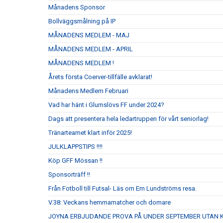
Månadens Sponsor
Bollväggsmålning på IP
MÅNADENS MEDLEM - MAJ
MÅNADENS MEDLEM - APRIL
MÅNADENS MEDLEM !
Årets första Coerver-tillfälle avklarat!
Månadens Medlem Februari
Vad har hänt i Glumslövs FF under 2024?
Dags att presentera hela ledartruppen för vårt seniorlag!
Tränarteamet klart inför 2025!
JULKLAPPSTIPS !!!!
Köp GFF Mössan !!
Sponsorträff !!
Från Fotboll till Futsal- Läs om Em Lundströms resa.
V.38: Veckans hemmamatcher och domare
JOYNA ERBJUDANDE PROVA PÅ UNDER SEPTEMBER UTAN 