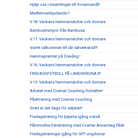
Hjälp oss i insamlingen till 9-mannamål!
Medlemserbjudande !!
V.18: Veckans hemmamatcher och domare
Bambustrumpor från Bambusa
V.17: Veckans hemmamatcher och domare
Varmt välkommen till vår nätverksträff!
Hemmapremiär på Örevång !
V.16: Veckans hemmamatcher och domare
FREDAGSFOTBOLL PÅ LANDSKRONA IP
V.15: Veckans hemmamatcher och domare
Arbetet med Coerver Coaching fortsätter!
Påskträning med Coerver Coaching
Snart är det dags för säljstart!
Fredagsträning för tjejerna igång också
Påminnelse Extraträning med Coerver Annandag Påsk
Fredagsträningar igång för GFF ungdomar