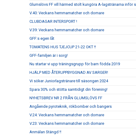
Glumslövs FF vill härmed stolt kungöra A-lagstränarna inför
V.40: Veckans hemmamatcher och domare
CLUBDAGAR INTERSPORT !
V.39: Veckans hemmamatcher och domare
GFF:s egen låt
TOMATENS HUS TJEJCUP 21-22 OKT !!
GFF-familjen är i sorg!
Nu startar vi upp träningsgrupp för barn födda 2019
HJÄLP MED ÅTERUPPBYGGNAD AV SARGER!
Vi söker Juniorlagstränare till säsongen 2024
Spara 30% och stötta samtidigt din förening!
NYHETSBREV NR 2 FRÅN GLUMSLÖVS FF
Angående pyroteknik, rökbomber och bangers
V.24: Veckans hemmamatcher och domare
V.23: Veckans hemmamatcher och domare
Anmälan Stängd !!