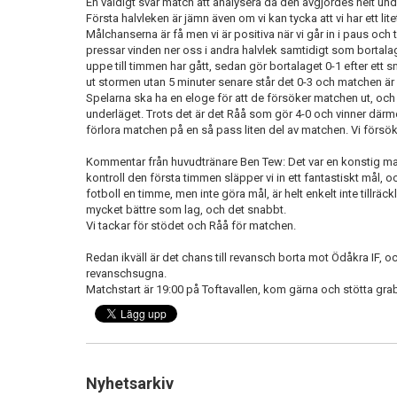
En väldigt svår match att analysera då den avgjordes helt und
Första halvleken är jämn även om vi kan tycka att vi har ett li
Målchanserna är få men vi är positiva när vi går in i paus och t
pressar vinden ner oss i andra halvlek samtidigt som bortalag b
uppe till timmen har gått, sedan gör bortalaget 0-1 efter ett sn
ut stormen utan 5 minuter senare står det 0-3 och matchen är 
Spelarna ska ha en eloge för att de försöker matchen ut, och v
underläget. Trots det är det Råå som gör 4-0 och vinner därme
förlora matchen på en så pass liten del av matchen. Vi försö
Kommentar från huvudtränare Ben Tew: Det var en konstig mat
kontroll den första timmen släpper vi in ett fantastiskt mål, oc
fotboll en timme, men inte göra mål, är helt enkelt inte tillräck
mycket bättre som lag, och det snabbt.
Vi tackar för stödet och Råå för matchen.
Redan ikväll är det chans till revansch borta mot Ödåkra IF, oc
revanschsugna.
Matchstart är 19:00 på Toftavallen, kom gärna och stötta gra
Nyhetsarkiv