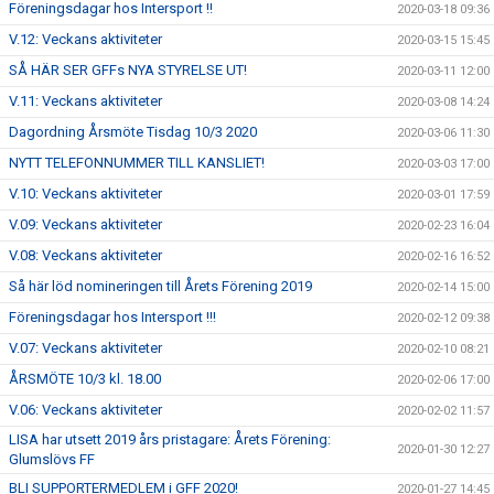
Föreningsdagar hos Intersport !!
2020-03-18 09:36
V.12: Veckans aktiviteter
2020-03-15 15:45
SÅ HÄR SER GFFs NYA STYRELSE UT!
2020-03-11 12:00
V.11: Veckans aktiviteter
2020-03-08 14:24
Dagordning Årsmöte Tisdag 10/3 2020
2020-03-06 11:30
NYTT TELEFONNUMMER TILL KANSLIET!
2020-03-03 17:00
V.10: Veckans aktiviteter
2020-03-01 17:59
V.09: Veckans aktiviteter
2020-02-23 16:04
V.08: Veckans aktiviteter
2020-02-16 16:52
Så här löd nomineringen till Årets Förening 2019
2020-02-14 15:00
Föreningsdagar hos Intersport !!!
2020-02-12 09:38
V.07: Veckans aktiviteter
2020-02-10 08:21
ÅRSMÖTE 10/3 kl. 18.00
2020-02-06 17:00
V.06: Veckans aktiviteter
2020-02-02 11:57
LISA har utsett 2019 års pristagare: Årets Förening:
2020-01-30 12:27
Glumslövs FF
BLI SUPPORTERMEDLEM i GFF 2020!
2020-01-27 14:45