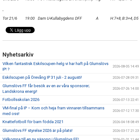
BLI MEDLEM
Tor 21/6
19:00
Dam U-Kullabygdens DFF
A
H:7+8, B:3+4, D5
KLÄDKOLLEKTION
FOTBOLLSSKOLAN 2026
Nyhetsarkiv
Vilken fantastisk Eskilscupen-helg vi har haft på Glumslövs
2026-08-05 14:49
IP! ?
Eskilscupen på Örevång IP 31 juli - 2 augusti!
2026-07-28 09:31
Glumslövs FF får besök av en av våra sponsorer;
2026-07-26 14:00
Landskrona energi!
Fotbollsskolan 2026
2026-07-13 22:41
VM-final på IP – Kom och heja fram vinnaren tillsammans
2026-07-12 17:30
med oss!
Knattefotboll för barn födda 2021
2026-04-18 08:49
Glumslövs FF styrelse 2026 är på plats!
2026-03-17 21:23
Välkomna till en ny säsong i Glumslövs FF!
2026-01-31 11:44