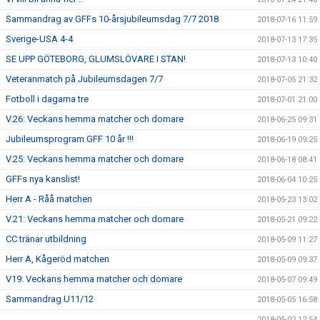
Sammandrag av GFFs 10-årsjubileumsdag 7/7 2018
2018-07-16 11:59
Sverige-USA 4-4
2018-07-13 17:35
SE UPP GÖTEBORG, GLUMSLÖVARE I STAN!
2018-07-13 10:40
Veteranmatch på Jubileumsdagen 7/7
2018-07-05 21:32
Fotboll i dagarna tre
2018-07-01 21:00
V.26: Veckans hemma matcher och domare
2018-06-25 09:31
Jubileumsprogram GFF 10 år !!!
2018-06-19 09:25
V.25: Veckans hemma matcher och domare
2018-06-18 08:41
GFFs nya kanslist!
2018-06-04 10:25
Herr A - Råå matchen
2018-05-23 13:02
V.21: Veckans hemma matcher och domare
2018-05-21 09:22
CC tränar utbildning
2018-05-09 11:27
Herr A, Kågeröd matchen
2018-05-09 09:37
V19: Veckans hemma matcher och domare
2018-05-07 09:49
Sammandrag U11/12
2018-05-05 16:58
2018-05-02 12:54