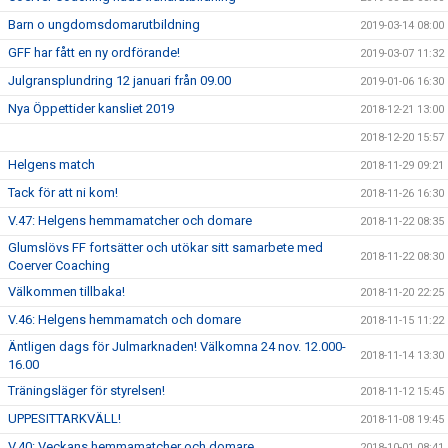
Barn o ungdomsdomarutbildning
2019-03-14 08:00
GFF har fått en ny ordförande!
2019-03-07 11:32
Julgransplundring 12 januari från 09.00
2019-01-06 16:30
Nya Öppettider kansliet 2019
2018-12-21 13:00
2018-12-20 15:57
Helgens match
2018-11-29 09:21
Tack för att ni kom!
2018-11-26 16:30
V.47: Helgens hemmamatcher och domare
2018-11-22 08:35
Glumslövs FF fortsätter och utökar sitt samarbete med
2018-11-22 08:30
Coerver Coaching
Välkommen tillbaka!
2018-11-20 22:25
V.46: Helgens hemmamatch och domare
2018-11-15 11:22
Äntligen dags för Julmarknaden! Välkomna 24 nov. 12.000-
2018-11-14 13:30
16.00
Träningsläger för styrelsen!
2018-11-12 15:45
UPPESITTARKVÄLL!
2018-11-08 19:45
V.40: Veckans hemmamatcher och domare
2018-10-01 08:41