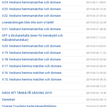
V.24: Veckans hemmamatcher och domare
2019-06-11 08:01
V.23: Veckans hemmamatcher och domare
2019-06-03 10:26
V.22: Veckans hemmamatcher och domare
2019-05-27 09:32
Livesändningen blev inte som vi tänkt!
2019-05-23 22:08
V.21: Veckans hemmamatcher och domare
2019-05-21 08:30
GFF´s Skobytarhylla (även för benskydd och
2019-05-17 12:51
målvaktshandskar)
V.20: Veckans hemmamatcher och domare
2019-05-13 09:07
V.19: Veckans hemmamatcher och domare
2019-05-06 11:24
V.18: Veckans hemmamatcher och domare
2019-04-29 09:00
V.17: Veckans hemma matcher och domare
2019-04-23 08:25
V.16: Veckans hemma matcher och domare
2019-04-15 09:00
V.15: Veckans hemma matcher och domare
2019-04-09 08:35
2019-04-08 13:37
DAGS ATT TÄNKA PÅ SÄSONG 2019
2019-04-02 14:30
Seriestart
2019-04-02 08:13
Coerver Coaching hade tränarutbildning
2019-03-25 08:00