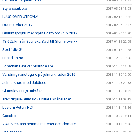
Landskronagalan 2017
2017-03-06 19:37
Styrelsearbete
2017-03-03 15:03
LJUS ÖVER UTEGYM!
2017-02-12 11:22
DM-matcher 2017
2017-02-07 13:07
Distriktspojkturneringen PostNord Cup 2017
2017-01-20 13:20
13 692 kr från Svenska Spel till Glumslövs FF
2017-01-16 22:05
Spel i div. 3!
2017-01-12 11:28
Prisad Enzio
2016-12-06 11:56
Jonathan Levi var prisutdelare
2016-11-30 15:18
Vandringspristagare på julmarknaden 2016
2016-11-30 10:00
Julmarknad med Juldisco…
2016-11-28 21:33
Glumslövs FF,s Julpåse
2016-11-15 14:02
Tre tidigare Glumslövs killar i Skånelaget
2016-11-14 09:43
Läs om Peter i HD!
2016-11-11 15:56
Gåsaboll
2016-10-20 15:44
V.41: Veckans hemma matcher och domare
2016-10-10 15:06