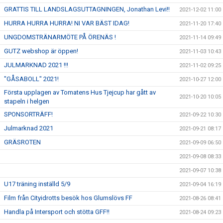
GRATTIS TILL LANDSLAGSUTTAGNINGEN, Jonathan Levi!!
2021-12-02 11:00
HURRA HURRA HURRA! NI VAR BÄST IDAG!
2021-11-20 17:40
UNGDOMSTRÄNARMÖTE PÅ ÖRENÄS !
2021-11-14 09:49
GUTZ webshop är öppen!
2021-11-03 10:43
JULMARKNAD 2021 !!!
2021-11-02 09:25
"GÅSABOLL" 2021!
2021-10-27 12:00
Första upplagen av Tomatens Hus Tjejcup har gått av
2021-10-20 10:05
stapeln i helgen
SPONSORTRÄFF!
2021-09-22 10:30
Julmarknad 2021
2021-09-21 08:17
GRÄSROTEN
2021-09-09 06:50
2021-09-08 08:33
2021-09-07 10:38
U17 träning inställd 5/9
2021-09-04 16:19
Film från Cityidrotts besök hos Glumslövs FF
2021-08-26 08:41
Handla på Intersport och stötta GFF!!
2021-08-24 09:23