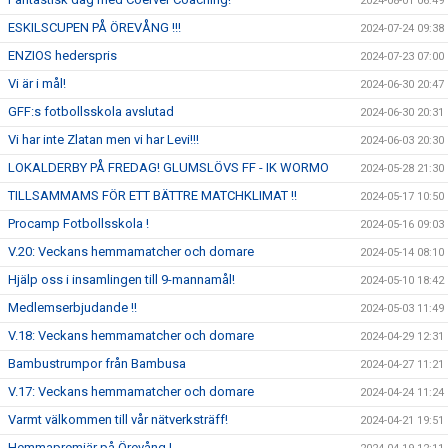
2024-08-01 06:49
ESKILSCUPEN PÅ ÖREVÅNG !!!
2024-07-24 09:38
ENZIOS hederspris
2024-07-23 07:00
Vi är i mål!
2024-06-30 20:47
GFF:s fotbollsskola avslutad
2024-06-30 20:31
Vi har inte Zlatan men vi har Levi!!!
2024-06-03 20:30
LOKALDERBY PÅ FREDAG! GLUMSLÖVS FF - IK WORMO
2024-05-28 21:30
TILLSAMMAMS FÖR ETT BÄTTRE MATCHKLIMAT !!
2024-05-17 10:50
Procamp Fotbollsskola !
2024-05-16 09:03
V.20: Veckans hemmamatcher och domare
2024-05-14 08:10
Hjälp oss i insamlingen till 9-mannamål!
2024-05-10 18:42
Medlemserbjudande !!
2024-05-03 11:49
V.18: Veckans hemmamatcher och domare
2024-04-29 12:31
Bambustrumpor från Bambusa
2024-04-27 11:21
V.17: Veckans hemmamatcher och domare
2024-04-24 11:24
Varmt välkommen till vår nätverksträff!
2024-04-21 19:51
Hemmapremiär på Örevång !