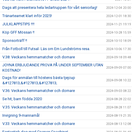
Dags att presentera hela ledartruppen för vårt seniorlag!
2024-12-04 20:00
Tränarteamet klart inför 2025!
2024-12-01 18:30
JULKLAPPSTIPS !!!!
2024-11-21 19:19
Köp GFF Mössan !!
2024-10-28 15:59
Sponsorträff !!
2024-10-10 18:09
Från Fotboll till Futsal- Läs om Em Lundströms resa.
2024-10-06 17:30
V.38: Veckans hemmamatcher och domare
2024-09-18 09:48
JOYNA ERBJUDANDE PROVA PÅ UNDER SEPTEMBER UTAN
2024-09-09 07:00
KOSTNAD!
Dags för anmälan till höstens bästa tjejcup
2024-09-08 10:22
&#127813;&#127813;&#127813;
V.36: Veckans hemmamatcher och domare
2024-09-03 08:22
Se hit, barn födda 2020
2024-08-28 22:02
V.35: Veckans hemmamatcher och domare
2024-08-28 11:07
Invigning 9-mannamål
2024-08-19 21:35
V.33: Veckans hemmamatcher och domare
2024-08-13 12:08
Fantastisk dag med Coerver Coaching!