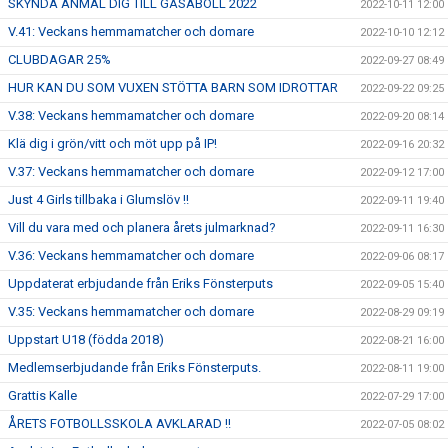
SKYNDA ANMÄL DIG TILL GÅSABOLL 2022
2022-10-11 12:00
V.41: Veckans hemmamatcher och domare
2022-10-10 12:12
CLUBDAGAR 25%
2022-09-27 08:49
HUR KAN DU SOM VUXEN STÖTTA BARN SOM IDROTTAR
2022-09-22 09:25
V.38: Veckans hemmamatcher och domare
2022-09-20 08:14
Klä dig i grön/vitt och möt upp på IP!
2022-09-16 20:32
V.37: Veckans hemmamatcher och domare
2022-09-12 17:00
Just 4 Girls tillbaka i Glumslöv !!
2022-09-11 19:40
Vill du vara med och planera årets julmarknad?
2022-09-11 16:30
V.36: Veckans hemmamatcher och domare
2022-09-06 08:17
Uppdaterat erbjudande från Eriks Fönsterputs
2022-09-05 15:40
V.35: Veckans hemmamatcher och domare
2022-08-29 09:19
Uppstart U18 (födda 2018)
2022-08-21 16:00
Medlemserbjudande från Eriks Fönsterputs.
2022-08-11 19:00
Grattis Kalle
2022-07-29 17:00
ÅRETS FOTBOLLSSKOLA AVKLARAD !!
2022-07-05 08:02