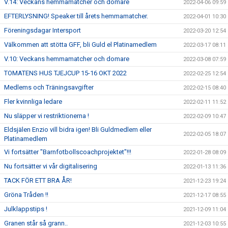
V.14: Veckans hemmamatcher och domare
2022-04-06 09:59
EFTERLYSNING! Speaker till årets hemmamatcher.
2022-04-01 10:30
Föreningsdagar Intersport
2022-03-20 12:54
Välkommen att stötta GFF, bli Guld el Platinamedlem
2022-03-17 08:11
V.10: Veckans hemmamatcher och domare
2022-03-08 07:59
TOMATENS HUS TJEJCUP 15-16 OKT 2022
2022-02-25 12:54
Medlems och Träningsavgifter
2022-02-15 08:40
Fler kvinnliga ledare
2022-02-11 11:52
Nu släpper vi restriktionerna !
2022-02-09 10:47
Eldsjälen Enzio vill bidra igen! Bli Guldmedlem eller
2022-02-05 18:07
Platinamedlem
Vi fortsätter "Barnfotbollscoachprojektet"!!!
2022-01-28 08:09
Nu fortsätter vi vår digitalisering
2022-01-13 11:36
TACK FÖR ETT BRA ÅR!
2021-12-23 19:24
Gröna Tråden !!
2021-12-17 08:55
Julklappstips !
2021-12-09 11:04
Granen står så grann..
2021-12-03 10:55