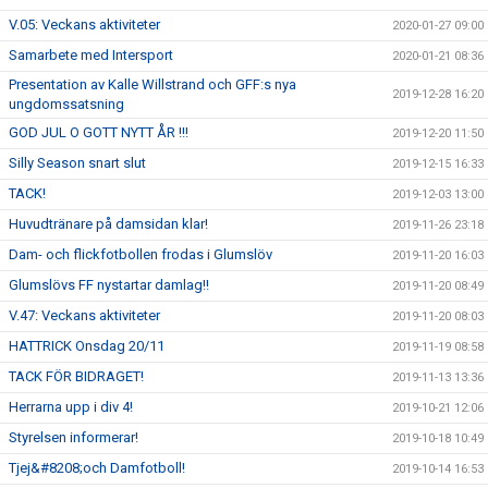
V.05: Veckans aktiviteter
2020-01-27 09:00
Samarbete med Intersport
2020-01-21 08:36
Presentation av Kalle Willstrand och GFF:s nya
2019-12-28 16:20
ungdomssatsning
GOD JUL O GOTT NYTT ÅR !!!
2019-12-20 11:50
Silly Season snart slut
2019-12-15 16:33
TACK!
2019-12-03 13:00
Huvudtränare på damsidan klar!
2019-11-26 23:18
Dam- och flickfotbollen frodas i Glumslöv
2019-11-20 16:03
Glumslövs FF nystartar damlag!!
2019-11-20 08:49
V.47: Veckans aktiviteter
2019-11-20 08:03
HATTRICK Onsdag 20/11
2019-11-19 08:58
TACK FÖR BIDRAGET!
2019-11-13 13:36
Herrarna upp i div 4!
2019-10-21 12:06
Styrelsen informerar!
2019-10-18 10:49
Tjej&#8208;och Damfotboll!
2019-10-14 16:53