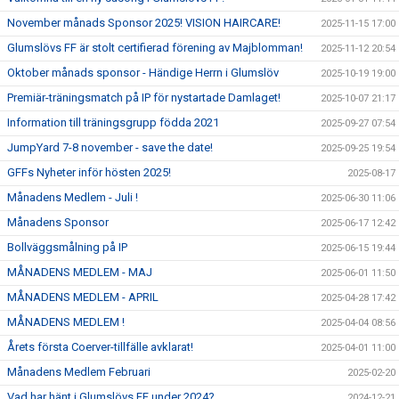
November månads Sponsor 2025! VISION HAIRCARE!
2025-11-15 17:00
Glumslövs FF är stolt certifierad förening av Majblomman!
2025-11-12 20:54
Oktober månads sponsor - Händige Herrn i Glumslöv
2025-10-19 19:00
Premiär-träningsmatch på IP för nystartade Damlaget!
2025-10-07 21:17
Information till träningsgrupp födda 2021
2025-09-27 07:54
JumpYard 7-8 november - save the date!
2025-09-25 19:54
GFFs Nyheter inför hösten 2025!
2025-08-17
Månadens Medlem - Juli !
2025-06-30 11:06
Månadens Sponsor
2025-06-17 12:42
Bollväggsmålning på IP
2025-06-15 19:44
MÅNADENS MEDLEM - MAJ
2025-06-01 11:50
MÅNADENS MEDLEM - APRIL
2025-04-28 17:42
MÅNADENS MEDLEM !
2025-04-04 08:56
Årets första Coerver-tillfälle avklarat!
2025-04-01 11:00
Månadens Medlem Februari
2025-02-20
Vad har hänt i Glumslövs FF under 2024?
2024-12-21