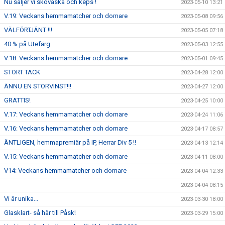
Nu säljer vi skoväska och keps !
2023-05-10 13:21
V.19: Veckans hemmamatcher och domare
2023-05-08 09:56
VÄLFÖRTJÄNT !!!
2023-05-05 07:18
40 % på Utefärg
2023-05-03 12:55
V.18: Veckans hemmamatcher och domare
2023-05-01 09:45
STORT TACK
2023-04-28 12:00
ÄNNU EN STORVINST!!!
2023-04-27 12:00
GRATTIS!
2023-04-25 10:00
V.17: Veckans hemmamatcher och domare
2023-04-24 11:06
V.16: Veckans hemmamatcher och domare
2023-04-17 08:57
ÄNTLIGEN, hemmapremiär på IP, Herrar Div 5 !!
2023-04-13 12:14
V.15: Veckans hemmamatcher och domare
2023-04-11 08:00
V14: Veckans hemmamatcher och domare
2023-04-04 12:33
2023-04-04 08:15
Vi är unika...
2023-03-30 18:00
Glasklart- så här till Påsk!
2023-03-29 15:00