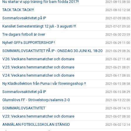
Nu startar vi upp träning för barn födda 2017!!
2021-08-15 08:50
TACK TACK TACK!!!
2021-08-10 12:58
Sommarlovsaktivitet på IP
2021-07-09 08:05
Kansliet Semesterstängt 12 juli - 3 augusti !!!
2021-07-07 09:50
Tre dagars fotboll är över
2021-06-30 23:59
Nyhet! GFFs SUPPORTERSHOP !
2021-06-29 11:00
SOMMARLOVSAKTIVITET PÅ IP - ONSDAG 30 JUNI KL 18-20
2021-06-29 08:26
V.26: Veckans hemmamatcher och domare
2021-06-27 11:40
V.25: Veckans hemmamatcher och domare
2021-06-21 08:01
V.24: Veckans hemmamatcher och domare
2021-06-17 08:55
Ny Klädkollektion från Puma i vår föreningsshop !!
2021-06-15 08:58
Sommarlovsaktivitet på IP
2021-06-15 08:29
Glumslövs FF - Strövelstorp/salamis 2-0
2021-06-13 22:00
SOMMARLOVSAKTIVITET
2021-06-09 14:15
V.23: Veckans hemmamatcher och domare
2021-06-07 08:50
ANMÄLAN FOTBOLLSSKOLAN STÄNGD
2021-06-02 12:14