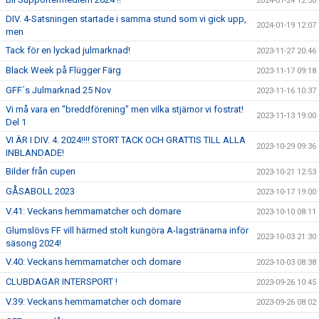
2024-01-24 12:30
DIV. 4-Satsningen startade i samma stund som vi gick upp,
2024-01-19 12:07
men
Tack för en lyckad julmarknad!
2023-11-27 20:46
Black Week på Flügger Färg
2023-11-17 09:18
GFF´s Julmarknad 25 Nov
2023-11-16 10:37
Vi må vara en "breddförening" men vilka stjärnor vi fostrat!
2023-11-13 19:00
Del 1
VI ÄR I DIV. 4. 2024!!!! STORT TACK OCH GRATTIS TILL ALLA
2023-10-29 09:36
INBLANDADE!
Bilder från cupen
2023-10-21 12:53
GÅSABOLL 2023
2023-10-17 19:00
V.41: Veckans hemmamatcher och domare
2023-10-10 08:11
Glumslövs FF vill härmed stolt kungöra A-lagstränarna inför
2023-10-03 21:30
säsong 2024!
V.40: Veckans hemmamatcher och domare
2023-10-03 08:38
CLUBDAGAR INTERSPORT !
2023-09-26 10:45
V.39: Veckans hemmamatcher och domare
2023-09-26 08:02