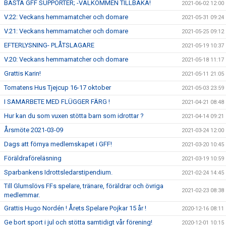
BÄSTA GFF SUPPORTER; -VÄLKOMMEN TILLBAKA!
2021-06-02 12:00
V.22: Veckans hemmamatcher och domare
2021-05-31 09:24
V.21: Veckans hemmamatcher och domare
2021-05-25 09:12
EFTERLYSNING- PLÅTSLAGARE
2021-05-19 10:37
V.20: Veckans hemmamatcher och domare
2021-05-18 11:17
Grattis Karin!
2021-05-11 21:05
Tomatens Hus Tjejcup 16-17 oktober
2021-05-03 23:59
I SAMARBETE MED FLÜGGER FÄRG !
2021-04-21 08:48
Hur kan du som vuxen stötta barn som idrottar ?
2021-04-14 09:21
Årsmöte 2021-03-09
2021-03-24 12:00
Dags att förnya medlemskapet i GFF!
2021-03-20 10:45
Föräldraföreläsning
2021-03-19 10:59
Sparbankens Idrottsledarstipendium.
2021-02-24 14:45
Till Glumslövs FFs spelare, tränare, föräldrar och övriga
2021-02-23 08:38
medlemmar.
Grattis Hugo Nordén ! Årets Spelare Pojkar 15 år !
2020-12-16 08:11
Ge bort sport i jul och stötta samtidigt vår förening!
2020-12-01 10:15