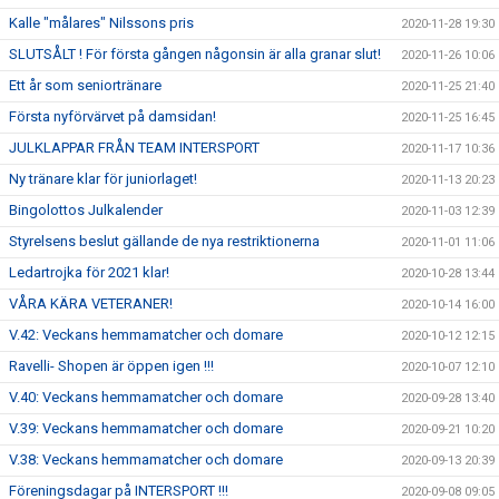
Kalle "målares" Nilssons pris
2020-11-28 19:30
SLUTSÅLT ! För första gången någonsin är alla granar slut!
2020-11-26 10:06
Ett år som seniortränare
2020-11-25 21:40
Första nyförvärvet på damsidan!
2020-11-25 16:45
JULKLAPPAR FRÅN TEAM INTERSPORT
2020-11-17 10:36
Ny tränare klar för juniorlaget!
2020-11-13 20:23
Bingolottos Julkalender
2020-11-03 12:39
Styrelsens beslut gällande de nya restriktionerna
2020-11-01 11:06
Ledartrojka för 2021 klar!
2020-10-28 13:44
VÅRA KÄRA VETERANER!
2020-10-14 16:00
V.42: Veckans hemmamatcher och domare
2020-10-12 12:15
Ravelli- Shopen är öppen igen !!!
2020-10-07 12:10
V.40: Veckans hemmamatcher och domare
2020-09-28 13:40
V.39: Veckans hemmamatcher och domare
2020-09-21 10:20
V.38: Veckans hemmamatcher och domare
2020-09-13 20:39
Föreningsdagar på INTERSPORT !!!
2020-09-08 09:05