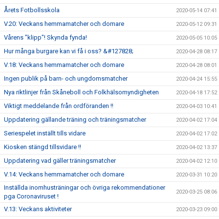
Årets Fotbollsskola
2020-05-14 07:41
V.20: Veckans hemmamatcher och domare
2020-05-12 09:31
Vårens "klipp"! Skynda fynda!
2020-05-05 10:05
Hur många burgare kan vi få i oss? &#127828;
2020-04-28 08:17
V.18: Veckans hemmamatcher och domare
2020-04-28 08:01
Ingen publik på barn- och ungdomsmatcher
2020-04-24 15:55
Nya riktlinjer från Skåneboll och Folkhälsomyndigheten
2020-04-18 17:52
Viktigt meddelande från ordföranden !!
2020-04-03 10:41
Uppdatering gällande träning och träningsmatcher
2020-04-02 17:04
Seriespelet inställt tills vidare
2020-04-02 17:02
Kiosken stängd tillsvidare !!
2020-04-02 13:37
Uppdatering vad gäller träningsmatcher
2020-04-02 12:10
V.14: Veckans hemmamatcher och domare
2020-03-31 10:20
Inställda inomhusträningar och övriga rekommendationer
2020-03-25 08:06
pga Coronaviruset !
V.13: Veckans aktiviteter
2020-03-23 09:00