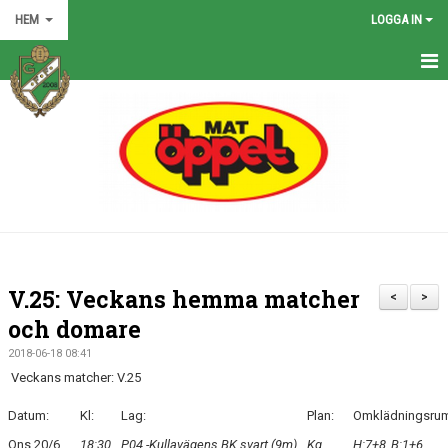
HEM
LOGGA IN
HEM
NYHETER
GRÖNA TRÅDEN
FÖRENINGEN
KONTAKT
V.25: Veckans hemma matcher
<
>
KALENDER
och domare
2018-06-18 08:41
BILDGALLERI
Veckans matcher: V.25
MATCHER
Datum:
Kl:
Lag:
Plan:
Omklädningsru
Ons 20/6
18:30
P04 -Kullavägens BK svart (9m)
Kg
H:7+8, B:1+6
VÅRA LAG