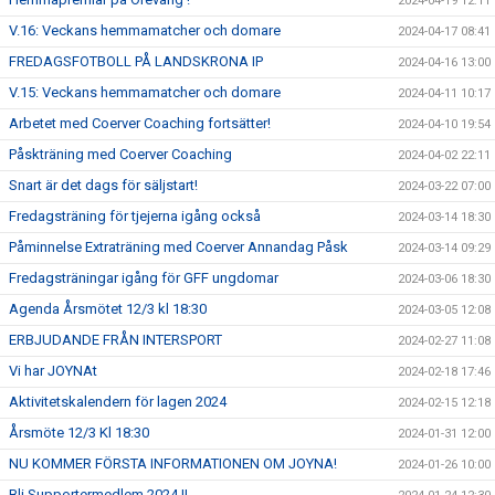
2024-04-19 12:11
V.16: Veckans hemmamatcher och domare
2024-04-17 08:41
FREDAGSFOTBOLL PÅ LANDSKRONA IP
2024-04-16 13:00
V.15: Veckans hemmamatcher och domare
2024-04-11 10:17
Arbetet med Coerver Coaching fortsätter!
2024-04-10 19:54
Påskträning med Coerver Coaching
2024-04-02 22:11
Snart är det dags för säljstart!
2024-03-22 07:00
Fredagsträning för tjejerna igång också
2024-03-14 18:30
Påminnelse Extraträning med Coerver Annandag Påsk
2024-03-14 09:29
Fredagsträningar igång för GFF ungdomar
2024-03-06 18:30
Agenda Årsmötet 12/3 kl 18:30
2024-03-05 12:08
ERBJUDANDE FRÅN INTERSPORT
2024-02-27 11:08
Vi har JOYNAt
2024-02-18 17:46
Aktivitetskalendern för lagen 2024
2024-02-15 12:18
Årsmöte 12/3 Kl 18:30
2024-01-31 12:00
NU KOMMER FÖRSTA INFORMATIONEN OM JOYNA!
2024-01-26 10:00
Bli Supportermedlem 2024 !!