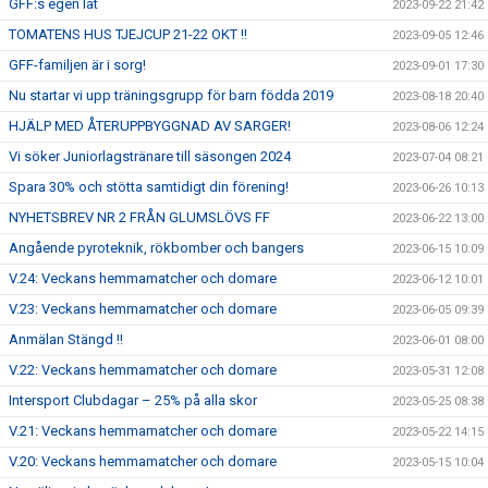
GFF:s egen låt
2023-09-22 21:42
TOMATENS HUS TJEJCUP 21-22 OKT !!
2023-09-05 12:46
GFF-familjen är i sorg!
2023-09-01 17:30
Nu startar vi upp träningsgrupp för barn födda 2019
2023-08-18 20:40
HJÄLP MED ÅTERUPPBYGGNAD AV SARGER!
2023-08-06 12:24
Vi söker Juniorlagstränare till säsongen 2024
2023-07-04 08:21
Spara 30% och stötta samtidigt din förening!
2023-06-26 10:13
NYHETSBREV NR 2 FRÅN GLUMSLÖVS FF
2023-06-22 13:00
Angående pyroteknik, rökbomber och bangers
2023-06-15 10:09
V.24: Veckans hemmamatcher och domare
2023-06-12 10:01
V.23: Veckans hemmamatcher och domare
2023-06-05 09:39
Anmälan Stängd !!
2023-06-01 08:00
V.22: Veckans hemmamatcher och domare
2023-05-31 12:08
Intersport Clubdagar – 25% på alla skor
2023-05-25 08:38
V.21: Veckans hemmamatcher och domare
2023-05-22 14:15
V.20: Veckans hemmamatcher och domare
2023-05-15 10:04