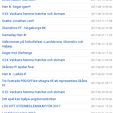
Herr A: Seger igen!!!
2017-08-14 09:46
V.33: Veckans hemma matcher och domare
2017-08-14 09:43
Grattis Jonathan Levi!!
2017-07-11 17:08
Glumslövs FF - Högaborgs BK
2017-06-22 10:38
Gameday Herr A!
2017-06-21 11:29
Välkommen på fotbollsfest i Landskrona, Glumslöv och
2017-06-12 12:42
Häljarp.
Seger mot Stafsinge
2017-06-12 11:02
V.24: Veckans hemma matcher och domare
2017-06-12 09:54
Skånes FF spelar final
2017-06-09 13:29
Herr A - Lerkils IF
2017-06-02 13:49
Tre fostrade P00/GFFáre uttagna till att representera Skåne
2017-06-01 09:17
FF
V.22: Veckans hemma matcher och domare
2017-05-29 09:32
Ditt spel kan hjälpa ungdomsidrotten
2017-05-10 09:06
LÖS DITT STÖDMEDLEMSKAP FÖR 2017
2017-04-01 15:29