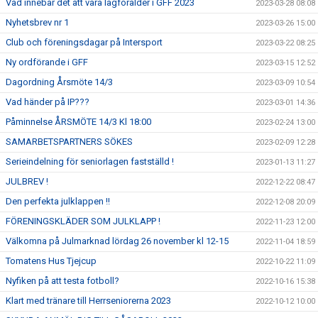
Vad innebär det att vara lagförälder i GFF 2023
2023-03-28 08:08
Nyhetsbrev nr 1
2023-03-26 15:00
Club och föreningsdagar på Intersport
2023-03-22 08:25
Ny ordförande i GFF
2023-03-15 12:52
Dagordning Årsmöte 14/3
2023-03-09 10:54
Vad händer på IP???
2023-03-01 14:36
Påminnelse ÅRSMÖTE 14/3 Kl 18:00
2023-02-24 13:00
SAMARBETSPARTNERS SÖKES
2023-02-09 12:28
Serieindelning för seniorlagen fastställd !
2023-01-13 11:27
JULBREV !
2022-12-22 08:47
Den perfekta julklappen !!
2022-12-08 20:09
FÖRENINGSKLÄDER SOM JULKLAPP !
2022-11-23 12:00
Välkomna på Julmarknad lördag 26 november kl 12-15
2022-11-04 18:59
Tomatens Hus Tjejcup
2022-10-22 11:09
Nyfiken på att testa fotboll?
2022-10-16 15:38
Klart med tränare till Herrseniorerna 2023
2022-10-12 10:00