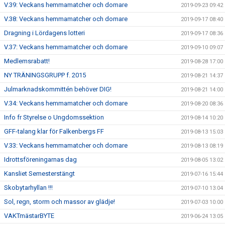
V.39: Veckans hemmamatcher och domare
2019-09-23 09:42
V.38: Veckans hemmamatcher och domare
2019-09-17 08:40
Dragning i Lördagens lotteri
2019-09-17 08:36
V.37: Veckans hemmamatcher och domare
2019-09-10 09:07
Medlemsrabatt!
2019-08-28 17:00
NY TRÄNINGSGRUPP f. 2015
2019-08-21 14:37
Julmarknadskommittén behöver DIG!
2019-08-21 14:00
V.34: Veckans hemmamatcher och domare
2019-08-20 08:36
Info fr Styrelse o Ungdomssektion
2019-08-14 10:20
GFF-talang klar för Falkenbergs FF
2019-08-13 15:03
V.33: Veckans hemmamatcher och domare
2019-08-13 08:19
Idrottsföreningarnas dag
2019-08-05 13:02
Kansliet Semesterstängt
2019-07-16 15:44
Skobytarhyllan !!!
2019-07-10 13:04
Sol, regn, storm och massor av glädje!
2019-07-03 10:00
VAKTmästarBYTE
2019-06-24 13:05