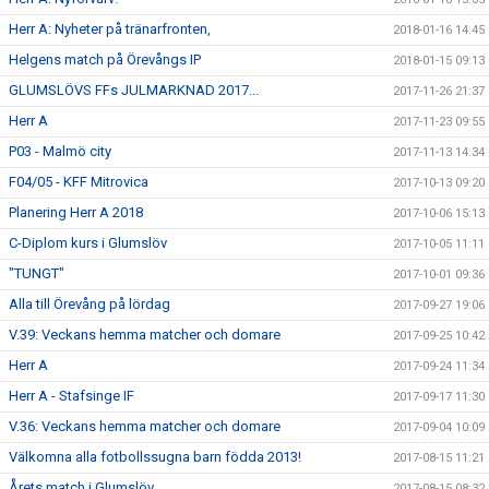
Herr A: Nyheter på tränarfronten,
2018-01-16 14:45
Helgens match på Örevångs IP
2018-01-15 09:13
GLUMSLÖVS FFs JULMARKNAD 2017...
2017-11-26 21:37
Herr A
2017-11-23 09:55
P03 - Malmö city
2017-11-13 14:34
F04/05 - KFF Mitrovica
2017-10-13 09:20
Planering Herr A 2018
2017-10-06 15:13
C-Diplom kurs i Glumslöv
2017-10-05 11:11
"TUNGT"
2017-10-01 09:36
Alla till Örevång på lördag
2017-09-27 19:06
V.39: Veckans hemma matcher och domare
2017-09-25 10:42
Herr A
2017-09-24 11:34
Herr A - Stafsinge IF
2017-09-17 11:30
V.36: Veckans hemma matcher och domare
2017-09-04 10:09
Välkomna alla fotbollssugna barn födda 2013!
2017-08-15 11:21
Årets match i Glumslöv
2017-08-15 08:32