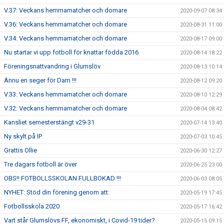
V.37: Veckans hemmamatcher och domare
2020-09-07 08:34
V.36: Veckans hemmamatcher och domare
2020-08-31 11:00
V.34: Veckans hemmamatcher och domare
2020-08-17 09:00
Nu startar vi upp fotboll för knattar födda 2016
2020-08-14 18:22
Föreningsnattvandring i Glumslöv
2020-08-13 10:14
Ännu en seger för Dam !!!
2020-08-12 09:20
V.33: Veckans hemmamatcher och domare
2020-08-10 12:29
V.32: Veckans hemmamatcher och domare
2020-08-04 08:42
Kansliet semesterstängt v29-31
2020-07-14 13:40
Ny skylt på IP
2020-07-03 10:45
Grattis Ollie
2020-06-30 12:27
Tre dagars fotboll är över
2020-06-25 23:00
OBS!! FOTBOLLSSKOLAN FULLBOKAD !!!
2020-06-03 08:05
NYHET: Stöd din förening genom att:
2020-05-19 17:45
Fotbollsskola 2020
2020-05-17 16:42
Vart står Glumslövs FF, ekonomiskt, i Covid-19 tider?
2020-05-15 09:15