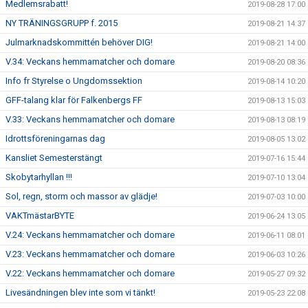
Medlemsrabatt!
2019-08-28 17:00
NY TRÄNINGSGRUPP f. 2015
2019-08-21 14:37
Julmarknadskommittén behöver DIG!
2019-08-21 14:00
V.34: Veckans hemmamatcher och domare
2019-08-20 08:36
Info fr Styrelse o Ungdomssektion
2019-08-14 10:20
GFF-talang klar för Falkenbergs FF
2019-08-13 15:03
V.33: Veckans hemmamatcher och domare
2019-08-13 08:19
Idrottsföreningarnas dag
2019-08-05 13:02
Kansliet Semesterstängt
2019-07-16 15:44
Skobytarhyllan !!!
2019-07-10 13:04
Sol, regn, storm och massor av glädje!
2019-07-03 10:00
VAKTmästarBYTE
2019-06-24 13:05
V.24: Veckans hemmamatcher och domare
2019-06-11 08:01
V.23: Veckans hemmamatcher och domare
2019-06-03 10:26
V.22: Veckans hemmamatcher och domare
2019-05-27 09:32
Livesändningen blev inte som vi tänkt!
2019-05-23 22:08