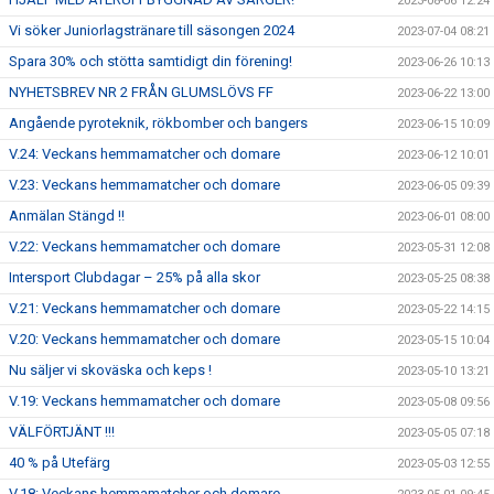
2023-08-06 12:24
Vi söker Juniorlagstränare till säsongen 2024
2023-07-04 08:21
Spara 30% och stötta samtidigt din förening!
2023-06-26 10:13
NYHETSBREV NR 2 FRÅN GLUMSLÖVS FF
2023-06-22 13:00
Angående pyroteknik, rökbomber och bangers
2023-06-15 10:09
V.24: Veckans hemmamatcher och domare
2023-06-12 10:01
V.23: Veckans hemmamatcher och domare
2023-06-05 09:39
Anmälan Stängd !!
2023-06-01 08:00
V.22: Veckans hemmamatcher och domare
2023-05-31 12:08
Intersport Clubdagar – 25% på alla skor
2023-05-25 08:38
V.21: Veckans hemmamatcher och domare
2023-05-22 14:15
V.20: Veckans hemmamatcher och domare
2023-05-15 10:04
Nu säljer vi skoväska och keps !
2023-05-10 13:21
V.19: Veckans hemmamatcher och domare
2023-05-08 09:56
VÄLFÖRTJÄNT !!!
2023-05-05 07:18
40 % på Utefärg
2023-05-03 12:55
V.18: Veckans hemmamatcher och domare