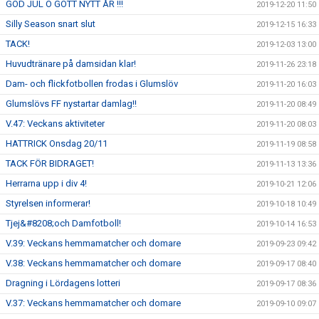
GOD JUL O GOTT NYTT ÅR !!!
2019-12-20 11:50
Silly Season snart slut
2019-12-15 16:33
TACK!
2019-12-03 13:00
Huvudtränare på damsidan klar!
2019-11-26 23:18
Dam- och flickfotbollen frodas i Glumslöv
2019-11-20 16:03
Glumslövs FF nystartar damlag!!
2019-11-20 08:49
V.47: Veckans aktiviteter
2019-11-20 08:03
HATTRICK Onsdag 20/11
2019-11-19 08:58
TACK FÖR BIDRAGET!
2019-11-13 13:36
Herrarna upp i div 4!
2019-10-21 12:06
Styrelsen informerar!
2019-10-18 10:49
Tjej&#8208;och Damfotboll!
2019-10-14 16:53
V.39: Veckans hemmamatcher och domare
2019-09-23 09:42
V.38: Veckans hemmamatcher och domare
2019-09-17 08:40
Dragning i Lördagens lotteri
2019-09-17 08:36
V.37: Veckans hemmamatcher och domare
2019-09-10 09:07