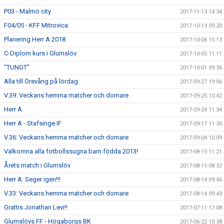
P03 - Malmö city
2017-11-13 14:34
F04/05 - KFF Mitrovica
2017-10-13 09:20
Planering Herr A 2018
2017-10-06 15:13
C-Diplom kurs i Glumslöv
2017-10-05 11:11
"TUNGT"
2017-10-01 09:36
Alla till Örevång på lördag
2017-09-27 19:06
V.39: Veckans hemma matcher och domare
2017-09-25 10:42
Herr A
2017-09-24 11:34
Herr A - Stafsinge IF
2017-09-17 11:30
V.36: Veckans hemma matcher och domare
2017-09-04 10:09
Välkomna alla fotbollssugna barn födda 2013!
2017-08-15 11:21
Årets match i Glumslöv
2017-08-15 08:32
Herr A: Seger igen!!!
2017-08-14 09:46
V.33: Veckans hemma matcher och domare
2017-08-14 09:43
Grattis Jonathan Levi!!
2017-07-11 17:08
Glumslövs FF - Högaborgs BK
2017-06-22 10:38