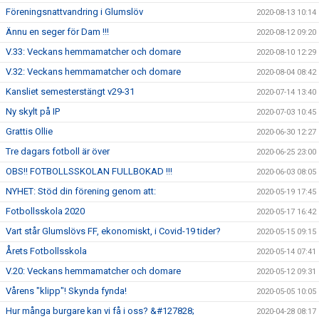
Föreningsnattvandring i Glumslöv
2020-08-13 10:14
Ännu en seger för Dam !!!
2020-08-12 09:20
V.33: Veckans hemmamatcher och domare
2020-08-10 12:29
V.32: Veckans hemmamatcher och domare
2020-08-04 08:42
Kansliet semesterstängt v29-31
2020-07-14 13:40
Ny skylt på IP
2020-07-03 10:45
Grattis Ollie
2020-06-30 12:27
Tre dagars fotboll är över
2020-06-25 23:00
OBS!! FOTBOLLSSKOLAN FULLBOKAD !!!
2020-06-03 08:05
NYHET: Stöd din förening genom att:
2020-05-19 17:45
Fotbollsskola 2020
2020-05-17 16:42
Vart står Glumslövs FF, ekonomiskt, i Covid-19 tider?
2020-05-15 09:15
Årets Fotbollsskola
2020-05-14 07:41
V.20: Veckans hemmamatcher och domare
2020-05-12 09:31
Vårens "klipp"! Skynda fynda!
2020-05-05 10:05
Hur många burgare kan vi få i oss? &#127828;
2020-04-28 08:17