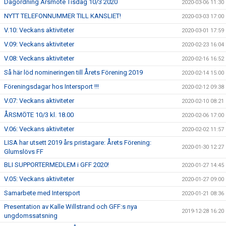
Dagordning Årsmöte Tisdag 10/3 2020
2020-03-06 11:30
NYTT TELEFONNUMMER TILL KANSLIET!
2020-03-03 17:00
V.10: Veckans aktiviteter
2020-03-01 17:59
V.09: Veckans aktiviteter
2020-02-23 16:04
V.08: Veckans aktiviteter
2020-02-16 16:52
Så här löd nomineringen till Årets Förening 2019
2020-02-14 15:00
Föreningsdagar hos Intersport !!!
2020-02-12 09:38
V.07: Veckans aktiviteter
2020-02-10 08:21
ÅRSMÖTE 10/3 kl. 18.00
2020-02-06 17:00
V.06: Veckans aktiviteter
2020-02-02 11:57
LISA har utsett 2019 års pristagare: Årets Förening:
2020-01-30 12:27
Glumslövs FF
BLI SUPPORTERMEDLEM i GFF 2020!
2020-01-27 14:45
V.05: Veckans aktiviteter
2020-01-27 09:00
Samarbete med Intersport
2020-01-21 08:36
Presentation av Kalle Willstrand och GFF:s nya
2019-12-28 16:20
ungdomssatsning