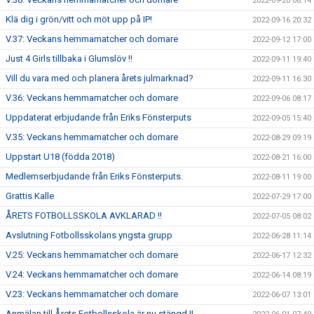
2022-09-20 08:14
Klä dig i grön/vitt och möt upp på IP!
2022-09-16 20:32
V.37: Veckans hemmamatcher och domare
2022-09-12 17:00
Just 4 Girls tillbaka i Glumslöv !!
2022-09-11 19:40
Vill du vara med och planera årets julmarknad?
2022-09-11 16:30
V.36: Veckans hemmamatcher och domare
2022-09-06 08:17
Uppdaterat erbjudande från Eriks Fönsterputs
2022-09-05 15:40
V.35: Veckans hemmamatcher och domare
2022-08-29 09:19
Uppstart U18 (födda 2018)
2022-08-21 16:00
Medlemserbjudande från Eriks Fönsterputs.
2022-08-11 19:00
Grattis Kalle
2022-07-29 17:00
ÅRETS FOTBOLLSSKOLA AVKLARAD !!
2022-07-05 08:02
Avslutning Fotbollsskolans yngsta grupp
2022-06-28 11:14
V.25: Veckans hemmamatcher och domare
2022-06-17 12:32
V.24: Veckans hemmamatcher och domare
2022-06-14 08:19
V.23: Veckans hemmamatcher och domare
2022-06-07 13:01
Anmälan till Årets Fotbollsskola är nu stängd !!