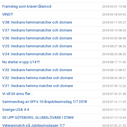
Framsteg som kräver tålamod
2018-09-21 13:08
VINST!
2018-09-18 09:45
V.38: Veckans hemmamatcher och domare
2018-09-17 09:37
V.37: Veckans hemmamatcher och domare
2018-09-10 08:33
V.36: Veckans hemmamatcher och domare
2018-09-03 08:48
V.35: Veckans hemmamatcher och domare
2018-08-27 08:36
V.34: Veckans hemmamatcher och domare
2018-08-20 08:35
Nu startar vi upp U14 !!!
2018-08-17 11:06
V.33: Veckans hemmamatcher och domare
2018-08-13 08:47
V.32: Veckans hemma matcher och domare
2018-08-06 08:51
V.31: Veckans hemma matcher och domare
2018-07-30 12:26
Vi vill bli ännu fler ..
2018-07-24 21:48
Sammandrag av GFFs 10-årsjubileumsdag 7/7 2018
2018-07-16 11:59
Sverige-USA 4-4
2018-07-13 17:35
SE UPP GÖTEBORG, GLUMSLÖVARE I STAN!
2018-07-13 10:40
Veteranmatch på Jubileumsdagen 7/7
2018-07-05 21:32