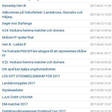
Gameday Herr A!
2017-06-21 11:29
Välkommen på fotbollsfest i Landskrona, Glumslöv och
2017-06-12 12:42
Häljarp.
Seger mot Stafsinge
2017-06-12 11:02
V.24: Veckans hemma matcher och domare
2017-06-12 09:54
Skånes FF spelar final
2017-06-09 13:29
Herr A - Lerkils IF
2017-06-02 13:49
Tre fostrade P00/GFFáre uttagna till att representera Skåne
2017-06-01 09:17
FF
V.22: Veckans hemma matcher och domare
2017-05-29 09:32
Ditt spel kan hjälpa ungdomsidrotten
2017-05-10 09:06
LÖS DITT STÖDMEDLEMSKAP FÖR 2017
2017-04-01 15:29
Landskronagalan 2017
2017-03-06 19:37
Styrelsearbete
2017-03-03 15:03
LJUS ÖVER UTEGYM!
2017-02-12 11:22
DM-matcher 2017
2017-02-07 13:07
Distriktspojkturneringen PostNord Cup 2017
2017-01-20 13:20