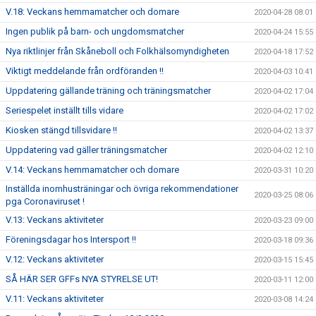
V.18: Veckans hemmamatcher och domare
2020-04-28 08:01
Ingen publik på barn- och ungdomsmatcher
2020-04-24 15:55
Nya riktlinjer från Skåneboll och Folkhälsomyndigheten
2020-04-18 17:52
Viktigt meddelande från ordföranden !!
2020-04-03 10:41
Uppdatering gällande träning och träningsmatcher
2020-04-02 17:04
Seriespelet inställt tills vidare
2020-04-02 17:02
Kiosken stängd tillsvidare !!
2020-04-02 13:37
Uppdatering vad gäller träningsmatcher
2020-04-02 12:10
V.14: Veckans hemmamatcher och domare
2020-03-31 10:20
Inställda inomhusträningar och övriga rekommendationer
2020-03-25 08:06
pga Coronaviruset !
V.13: Veckans aktiviteter
2020-03-23 09:00
Föreningsdagar hos Intersport !!
2020-03-18 09:36
V.12: Veckans aktiviteter
2020-03-15 15:45
SÅ HÄR SER GFFs NYA STYRELSE UT!
2020-03-11 12:00
V.11: Veckans aktiviteter
2020-03-08 14:24