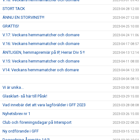
2023-05-01 09:45
STORT TACK
2023-04-28 12:00
ÄNNU EN STORVINST!!!
2023-04-27 12:00
GRATTIS!
2023-04-25 10:00
V.17: Veckans hemmamatcher och domare
2023-04-24 11:06
V.16: Veckans hemmamatcher och domare
2023-04-17 08:57
ÄNTLIGEN, hemmapremiär på IP, Herrar Div 5 !!
2023-04-13 12:14
V.15: Veckans hemmamatcher och domare
2023-04-11 08:00
V14: Veckans hemmamatcher och domare
2023-04-04 12:33
2023-04-04 08:15
Vi är unika...
2023-03-30 18:00
Glasklart- så här till Påsk!
2023-03-29 15:00
Vad innebär det att vara lagförälder i GFF 2023
2023-03-28 08:08
Nyhetsbrev nr 1
2023-03-26 15:00
Club och föreningsdagar på Intersport
2023-03-22 08:25
Ny ordförande i GFF
2023-03-15 12:52
Dagordning Årsmöte 14/3