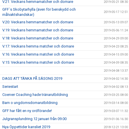
V.21: Veckans hemmamatcher och domare
2019-05-21 08:30
GFF´s Skobytarhylla (även för benskydd och
2019-05-17 12:51
målvaktshandskar)
V.20: Veckans hemmamatcher och domare
2019-05-13 09:07
V.19: Veckans hemmamatcher och domare
2019-05-06 11:24
V.18: Veckans hemmamatcher och domare
2019-04-29 09:00
V.17: Veckans hemma matcher och domare
2019-04-23 08:25
V.16: Veckans hemma matcher och domare
2019-04-15 09:00
V.15: Veckans hemma matcher och domare
2019-04-09 08:35
2019-04-08 13:37
DAGS ATT TÄNKA PÅ SÄSONG 2019
2019-04-02 14:30
Seriestart
2019-04-02 08:13
Coerver Coaching hade tränarutbildning
2019-03-25 08:00
Barn o ungdomsdomarutbildning
2019-03-14 08:00
GFF har fått en ny ordförande!
2019-03-07 11:32
Julgransplundring 12 januari från 09.00
2019-01-06 16:30
Nya Öppettider kansliet 2019
2018-12-21 13:00