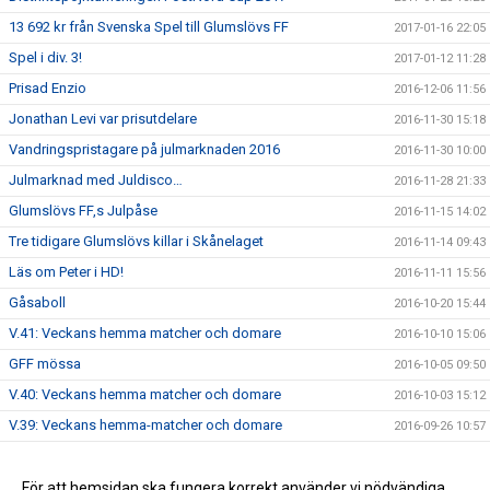
13 692 kr från Svenska Spel till Glumslövs FF
2017-01-16 22:05
Spel i div. 3!
2017-01-12 11:28
Prisad Enzio
2016-12-06 11:56
Jonathan Levi var prisutdelare
2016-11-30 15:18
Vandringspristagare på julmarknaden 2016
2016-11-30 10:00
Julmarknad med Juldisco…
2016-11-28 21:33
Glumslövs FF,s Julpåse
2016-11-15 14:02
Tre tidigare Glumslövs killar i Skånelaget
2016-11-14 09:43
Läs om Peter i HD!
2016-11-11 15:56
Gåsaboll
2016-10-20 15:44
V.41: Veckans hemma matcher och domare
2016-10-10 15:06
GFF mössa
2016-10-05 09:50
V.40: Veckans hemma matcher och domare
2016-10-03 15:12
V.39: Veckans hemma-matcher och domare
2016-09-26 10:57
V.38: veckan hemmamatcher och domare
2016-09-19 12:41
Info brev augusti 2016
För att hemsidan ska fungera korrekt använder vi nödvändiga
2016-09-14 15:35