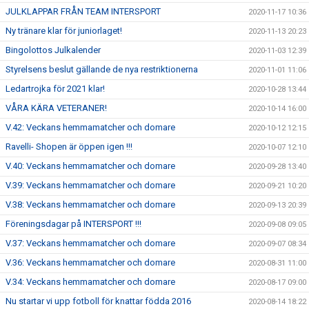
JULKLAPPAR FRÅN TEAM INTERSPORT
2020-11-17 10:36
Ny tränare klar för juniorlaget!
2020-11-13 20:23
Bingolottos Julkalender
2020-11-03 12:39
Styrelsens beslut gällande de nya restriktionerna
2020-11-01 11:06
Ledartrojka för 2021 klar!
2020-10-28 13:44
VÅRA KÄRA VETERANER!
2020-10-14 16:00
V.42: Veckans hemmamatcher och domare
2020-10-12 12:15
Ravelli- Shopen är öppen igen !!!
2020-10-07 12:10
V.40: Veckans hemmamatcher och domare
2020-09-28 13:40
V.39: Veckans hemmamatcher och domare
2020-09-21 10:20
V.38: Veckans hemmamatcher och domare
2020-09-13 20:39
Föreningsdagar på INTERSPORT !!!
2020-09-08 09:05
V.37: Veckans hemmamatcher och domare
2020-09-07 08:34
V.36: Veckans hemmamatcher och domare
2020-08-31 11:00
V.34: Veckans hemmamatcher och domare
2020-08-17 09:00
Nu startar vi upp fotboll för knattar födda 2016
2020-08-14 18:22