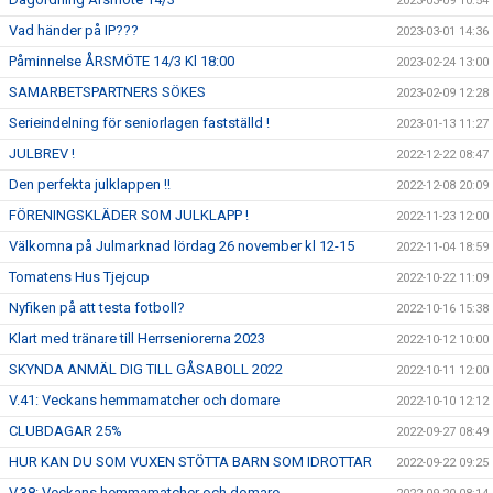
2023-03-09 10:54
Vad händer på IP???
2023-03-01 14:36
Påminnelse ÅRSMÖTE 14/3 Kl 18:00
2023-02-24 13:00
SAMARBETSPARTNERS SÖKES
2023-02-09 12:28
Serieindelning för seniorlagen fastställd !
2023-01-13 11:27
JULBREV !
2022-12-22 08:47
Den perfekta julklappen !!
2022-12-08 20:09
FÖRENINGSKLÄDER SOM JULKLAPP !
2022-11-23 12:00
Välkomna på Julmarknad lördag 26 november kl 12-15
2022-11-04 18:59
Tomatens Hus Tjejcup
2022-10-22 11:09
Nyfiken på att testa fotboll?
2022-10-16 15:38
Klart med tränare till Herrseniorerna 2023
2022-10-12 10:00
SKYNDA ANMÄL DIG TILL GÅSABOLL 2022
2022-10-11 12:00
V.41: Veckans hemmamatcher och domare
2022-10-10 12:12
CLUBDAGAR 25%
2022-09-27 08:49
HUR KAN DU SOM VUXEN STÖTTA BARN SOM IDROTTAR
2022-09-22 09:25
V.38: Veckans hemmamatcher och domare