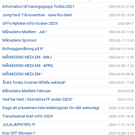
Information till träningsgrupp födda 2021
2025-09-27 07:54
JumpYard 7-8 november - save the date!
2025-09-25 19:54
GFFs Nyheter inför hösten 2025!
2025-08-17
Månadens Medlem - Juli !
2025-06-30 11:06
Månadens Sponsor
2025-06-17 12:42
Bollväggsmålning på IP
2025-06-15 19:44
MÅNADENS MEDLEM - MAJ
2025-06-01 11:50
MÅNADENS MEDLEM - APRIL
2025-04-28 17:42
MÅNADENS MEDLEM !
2025-04-04 08:56
Årets första Coerver-tillfälle avklarat!
2025-04-01 11:00
Månadens Medlem Februari
2025-02-20
Vad har hänt i Glumslövs FF under 2024?
2024-12-21
Dags att presentera hela ledartruppen för vårt seniorlag!
2024-12-04 20:00
Tränarteamet klart inför 2025!
2024-12-01 18:30
JULKLAPPSTIPS !!!!
2024-11-21 19:19
Köp GFF Mössan !!
2024-10-28 15:59