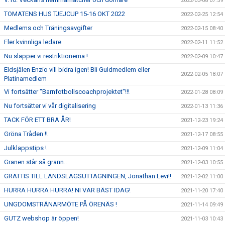
2022-03-08 07:59
TOMATENS HUS TJEJCUP 15-16 OKT 2022
2022-02-25 12:54
Medlems och Träningsavgifter
2022-02-15 08:40
Fler kvinnliga ledare
2022-02-11 11:52
Nu släpper vi restriktionerna !
2022-02-09 10:47
Eldsjälen Enzio vill bidra igen! Bli Guldmedlem eller
2022-02-05 18:07
Platinamedlem
Vi fortsätter "Barnfotbollscoachprojektet"!!!
2022-01-28 08:09
Nu fortsätter vi vår digitalisering
2022-01-13 11:36
TACK FÖR ETT BRA ÅR!
2021-12-23 19:24
Gröna Tråden !!
2021-12-17 08:55
Julklappstips !
2021-12-09 11:04
Granen står så grann..
2021-12-03 10:55
GRATTIS TILL LANDSLAGSUTTAGNINGEN, Jonathan Levi!!
2021-12-02 11:00
HURRA HURRA HURRA! NI VAR BÄST IDAG!
2021-11-20 17:40
UNGDOMSTRÄNARMÖTE PÅ ÖRENÄS !
2021-11-14 09:49
GUTZ webshop är öppen!
2021-11-03 10:43