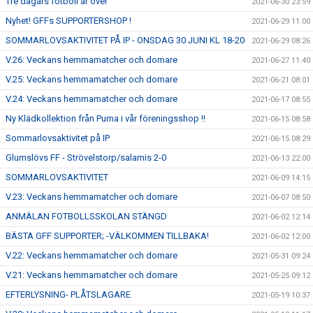
Tre dagars fotboll är över
2021-06-30 23:59
Nyhet! GFFs SUPPORTERSHOP !
2021-06-29 11:00
SOMMARLOVSAKTIVITET PÅ IP - ONSDAG 30 JUNI KL 18-20
2021-06-29 08:26
V.26: Veckans hemmamatcher och domare
2021-06-27 11:40
V.25: Veckans hemmamatcher och domare
2021-06-21 08:01
V.24: Veckans hemmamatcher och domare
2021-06-17 08:55
Ny Klädkollektion från Puma i vår föreningsshop !!
2021-06-15 08:58
Sommarlovsaktivitet på IP
2021-06-15 08:29
Glumslövs FF - Strövelstorp/salamis 2-0
2021-06-13 22:00
SOMMARLOVSAKTIVITET
2021-06-09 14:15
V.23: Veckans hemmamatcher och domare
2021-06-07 08:50
ANMÄLAN FOTBOLLSSKOLAN STÄNGD
2021-06-02 12:14
BÄSTA GFF SUPPORTER; -VÄLKOMMEN TILLBAKA!
2021-06-02 12:00
V.22: Veckans hemmamatcher och domare
2021-05-31 09:24
V.21: Veckans hemmamatcher och domare
2021-05-25 09:12
EFTERLYSNING- PLÅTSLAGARE
2021-05-19 10:37