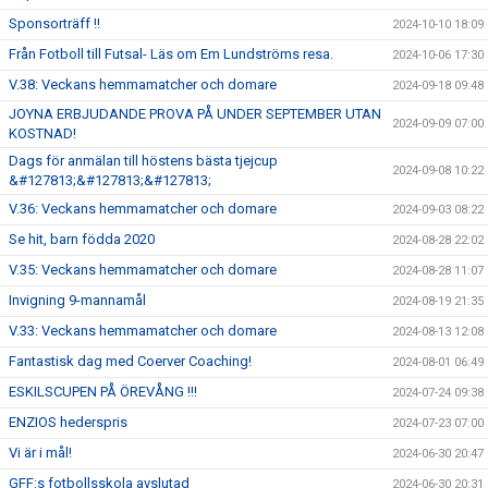
Sponsorträff !!
2024-10-10 18:09
Från Fotboll till Futsal- Läs om Em Lundströms resa.
2024-10-06 17:30
V.38: Veckans hemmamatcher och domare
2024-09-18 09:48
JOYNA ERBJUDANDE PROVA PÅ UNDER SEPTEMBER UTAN
2024-09-09 07:00
KOSTNAD!
Dags för anmälan till höstens bästa tjejcup
2024-09-08 10:22
&#127813;&#127813;&#127813;
V.36: Veckans hemmamatcher och domare
2024-09-03 08:22
Se hit, barn födda 2020
2024-08-28 22:02
V.35: Veckans hemmamatcher och domare
2024-08-28 11:07
Invigning 9-mannamål
2024-08-19 21:35
V.33: Veckans hemmamatcher och domare
2024-08-13 12:08
Fantastisk dag med Coerver Coaching!
2024-08-01 06:49
ESKILSCUPEN PÅ ÖREVÅNG !!!
2024-07-24 09:38
ENZIOS hederspris
2024-07-23 07:00
Vi är i mål!
2024-06-30 20:47
GFF:s fotbollsskola avslutad
2024-06-30 20:31