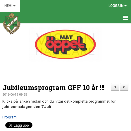
HEM
LOGGA IN
HEM
NYHETER
GRÖNA TRÅDEN
FÖRENINGEN
KONTAKT
Jubileumsprogram GFF 10 år !!!
<
>
KALENDER
2018-06-19 09:25
Klicka på länken nedan och du hittar det kompletta programmet för
BILDGALLERI
jubileumsdagen den 7 Juli
Program
MATCHER
VÅRA LAG