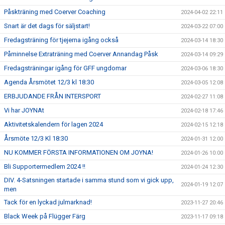
Påskträning med Coerver Coaching
2024-04-02 22:11
Snart är det dags för säljstart!
2024-03-22 07:00
Fredagsträning för tjejerna igång också
2024-03-14 18:30
Påminnelse Extraträning med Coerver Annandag Påsk
2024-03-14 09:29
Fredagsträningar igång för GFF ungdomar
2024-03-06 18:30
Agenda Årsmötet 12/3 kl 18:30
2024-03-05 12:08
ERBJUDANDE FRÅN INTERSPORT
2024-02-27 11:08
Vi har JOYNAt
2024-02-18 17:46
Aktivitetskalendern för lagen 2024
2024-02-15 12:18
Årsmöte 12/3 Kl 18:30
2024-01-31 12:00
NU KOMMER FÖRSTA INFORMATIONEN OM JOYNA!
2024-01-26 10:00
Bli Supportermedlem 2024 !!
2024-01-24 12:30
DIV. 4-Satsningen startade i samma stund som vi gick upp,
2024-01-19 12:07
men
Tack för en lyckad julmarknad!
2023-11-27 20:46
Black Week på Flügger Färg
2023-11-17 09:18