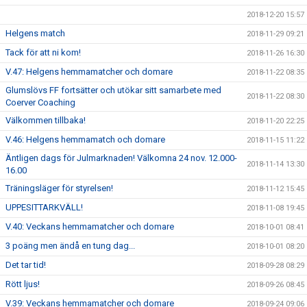
2018-12-20 15:57
Helgens match
2018-11-29 09:21
Tack för att ni kom!
2018-11-26 16:30
V.47: Helgens hemmamatcher och domare
2018-11-22 08:35
Glumslövs FF fortsätter och utökar sitt samarbete med
2018-11-22 08:30
Coerver Coaching
Välkommen tillbaka!
2018-11-20 22:25
V.46: Helgens hemmamatch och domare
2018-11-15 11:22
Äntligen dags för Julmarknaden! Välkomna 24 nov. 12.000-
2018-11-14 13:30
16.00
Träningsläger för styrelsen!
2018-11-12 15:45
UPPESITTARKVÄLL!
2018-11-08 19:45
V.40: Veckans hemmamatcher och domare
2018-10-01 08:41
3 poäng men ändå en tung dag...
2018-10-01 08:20
Det tar tid!
2018-09-28 08:29
Rött ljus!
2018-09-26 08:45
V.39: Veckans hemmamatcher och domare
2018-09-24 09:06