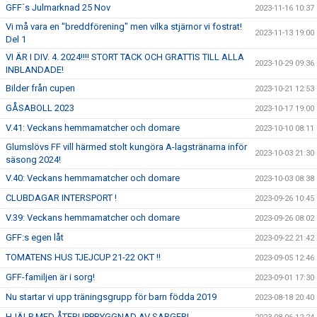
GFF´s Julmarknad 25 Nov
2023-11-16 10:37
Vi må vara en "breddförening" men vilka stjärnor vi fostrat!
2023-11-13 19:00
Del 1
VI ÄR I DIV. 4. 2024!!!! STORT TACK OCH GRATTIS TILL ALLA
2023-10-29 09:36
INBLANDADE!
Bilder från cupen
2023-10-21 12:53
GÅSABOLL 2023
2023-10-17 19:00
V.41: Veckans hemmamatcher och domare
2023-10-10 08:11
Glumslövs FF vill härmed stolt kungöra A-lagstränarna inför
2023-10-03 21:30
säsong 2024!
V.40: Veckans hemmamatcher och domare
2023-10-03 08:38
CLUBDAGAR INTERSPORT !
2023-09-26 10:45
V.39: Veckans hemmamatcher och domare
2023-09-26 08:02
GFF:s egen låt
2023-09-22 21:42
TOMATENS HUS TJEJCUP 21-22 OKT !!
2023-09-05 12:46
GFF-familjen är i sorg!
2023-09-01 17:30
Nu startar vi upp träningsgrupp för barn födda 2019
2023-08-18 20:40
HJÄLP MED ÅTERUPPBYGGNAD AV SARGER!