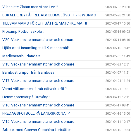
Vi har inte Zlatan men vi har Levi!!!
2024-06-03 20:30
LOKALDERBY PÅ FREDAG! GLUMSLÖVS FF - IK WORMO
2024-05-28 21:30
TILLSAMMAMS FÖR ETT BÄTTRE MATCHKLIMAT !!
2024-05-17 10:50
Procamp Fotbollsskola !
2024-05-16 09:03
V.20: Veckans hemmamatcher och domare
2024-05-14 08:10
Hjälp oss i insamlingen till 9-mannamål!
2024-05-10 18:42
Medlemserbjudande !!
2024-05-03 11:49
V.18: Veckans hemmamatcher och domare
2024-04-29 12:31
Bambustrumpor från Bambusa
2024-04-27 11:21
V.17: Veckans hemmamatcher och domare
2024-04-24 11:24
Varmt välkommen till vår nätverksträff!
2024-04-21 19:51
Hemmapremiär på Örevång !
2024-04-19 12:11
V.16: Veckans hemmamatcher och domare
2024-04-17 08:41
FREDAGSFOTBOLL PÅ LANDSKRONA IP
2024-04-16 13:00
V.15: Veckans hemmamatcher och domare
2024-04-11 10:17
Arbetet med Coerver Coaching fortsätter!
2024-04-10 19:54