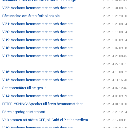
2022-06-01 07:49
V.22: Veckans hemmamatcher och domare
2022-05-31 08:55
Påminnelse om årets fotbollsskola
2022-05-26 20:00
V.21: Veckans hemmamatcher och domare
2022-05-23 08:34
V.20: Veckans hemmamatcher och domare
2022-05-16 08:54
V.19: Veckans hemmamatcher och domare
2022-05-09 09:34
V.18: Veckans hemmamatcher och domare
2022-05-02 09:08
V.17: Veckans hemmamatcher och domare
2022-04-25 08:45
2022-04-22 10:01
V.16: Veckans hemmamatcher och domare
2022-04-19 08:02
V.15: Veckans hemmamatcher och domare
2022-04-11 16:20
Seriepremiärer till helgen !!!
2022-04-07 12:46
V.14: Veckans hemmamatcher och domare
2022-04-06 09:59
EFTERLYSNING! Speaker till årets hemmamatcher.
2022-04-01 10:30
Föreningsdagar Intersport
2022-03-20 12:54
Välkommen att stötta GFF, bli Guld el Platinamedlem
2022-03-17 08:11
V.10: Veckans hemmamatcher och domare