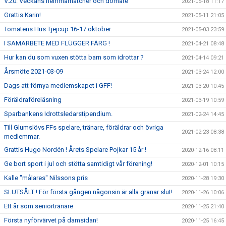
V.20: Veckans hemmamatcher och domare
2021-05-18 11:17
Grattis Karin!
2021-05-11 21:05
Tomatens Hus Tjejcup 16-17 oktober
2021-05-03 23:59
I SAMARBETE MED FLÜGGER FÄRG !
2021-04-21 08:48
Hur kan du som vuxen stötta barn som idrottar ?
2021-04-14 09:21
Årsmöte 2021-03-09
2021-03-24 12:00
Dags att förnya medlemskapet i GFF!
2021-03-20 10:45
Föräldraföreläsning
2021-03-19 10:59
Sparbankens Idrottsledarstipendium.
2021-02-24 14:45
Till Glumslövs FFs spelare, tränare, föräldrar och övriga
2021-02-23 08:38
medlemmar.
Grattis Hugo Nordén ! Årets Spelare Pojkar 15 år !
2020-12-16 08:11
Ge bort sport i jul och stötta samtidigt vår förening!
2020-12-01 10:15
Kalle "målares" Nilssons pris
2020-11-28 19:30
SLUTSÅLT ! För första gången någonsin är alla granar slut!
2020-11-26 10:06
Ett år som seniortränare
2020-11-25 21:40
Första nyförvärvet på damsidan!
2020-11-25 16:45