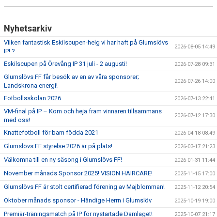
BLI MEDLEM
Nyhetsarkiv
KLÄDKOLLEKTION
Vilken fantastisk Eskilscupen-helg vi har haft på Glumslövs
2026-08-05 14:49
IP! ?
FOTBOLLSSKOLAN 2026
Eskilscupen på Örevång IP 31 juli - 2 augusti!
2026-07-28 09:31
Glumslövs FF får besök av en av våra sponsorer;
2026-07-26 14:00
Landskrona energi!
Fotbollsskolan 2026
2026-07-13 22:41
VM-final på IP – Kom och heja fram vinnaren tillsammans
2026-07-12 17:30
med oss!
Knattefotboll för barn födda 2021
2026-04-18 08:49
Glumslövs FF styrelse 2026 är på plats!
2026-03-17 21:23
Välkomna till en ny säsong i Glumslövs FF!
2026-01-31 11:44
November månads Sponsor 2025! VISION HAIRCARE!
2025-11-15 17:00
Glumslövs FF är stolt certifierad förening av Majblomman!
2025-11-12 20:54
Oktober månads sponsor - Händige Herrn i Glumslöv
2025-10-19 19:00
Premiär-träningsmatch på IP för nystartade Damlaget!
2025-10-07 21:17