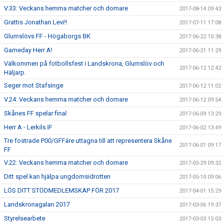
V.33: Veckans hemma matcher och domare
2017-08-14 09:43
Grattis Jonathan Levi!!
2017-07-11 17:08
Glumslövs FF - Högaborgs BK
2017-06-22 10:38
Gameday Herr A!
2017-06-21 11:29
Välkommen på fotbollsfest i Landskrona, Glumslöv och
2017-06-12 12:42
Häljarp.
Seger mot Stafsinge
2017-06-12 11:02
V.24: Veckans hemma matcher och domare
2017-06-12 09:54
Skånes FF spelar final
2017-06-09 13:29
Herr A - Lerkils IF
2017-06-02 13:49
Tre fostrade P00/GFFáre uttagna till att representera Skåne
2017-06-01 09:17
FF
V.22: Veckans hemma matcher och domare
2017-05-29 09:32
Ditt spel kan hjälpa ungdomsidrotten
2017-05-10 09:06
LÖS DITT STÖDMEDLEMSKAP FÖR 2017
2017-04-01 15:29
Landskronagalan 2017
2017-03-06 19:37
Styrelsearbete
2017-03-03 15:03