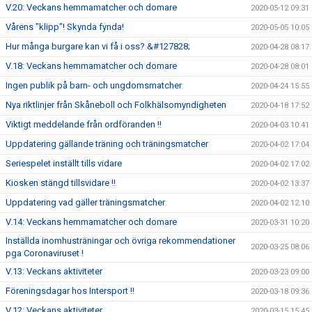
V.20: Veckans hemmamatcher och domare
2020-05-12 09:31
Vårens "klipp"! Skynda fynda!
2020-05-05 10:05
Hur många burgare kan vi få i oss? &#127828;
2020-04-28 08:17
V.18: Veckans hemmamatcher och domare
2020-04-28 08:01
Ingen publik på barn- och ungdomsmatcher
2020-04-24 15:55
Nya riktlinjer från Skåneboll och Folkhälsomyndigheten
2020-04-18 17:52
Viktigt meddelande från ordföranden !!
2020-04-03 10:41
Uppdatering gällande träning och träningsmatcher
2020-04-02 17:04
Seriespelet inställt tills vidare
2020-04-02 17:02
Kiosken stängd tillsvidare !!
2020-04-02 13:37
Uppdatering vad gäller träningsmatcher
2020-04-02 12:10
V.14: Veckans hemmamatcher och domare
2020-03-31 10:20
Inställda inomhusträningar och övriga rekommendationer
2020-03-25 08:06
pga Coronaviruset !
V.13: Veckans aktiviteter
2020-03-23 09:00
Föreningsdagar hos Intersport !!
2020-03-18 09:36
V.12: Veckans aktiviteter
2020-03-15 15:45