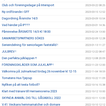
Club och föreningsdagar på Intersport
2023-03-22 08:25
Ny ordförande i GFF
2023-03-15 12:52
Dagordning Årsmöte 14/3
2023-03-09 10:54
Vad händer på IP???
2023-03-01 14:36
Påminnelse ÅRSMÖTE 14/3 Kl 18:00
2023-02-24 13:00
SAMARBETSPARTNERS SÖKES
2023-02-09 12:28
Serieindelning för seniorlagen fastställd !
2023-01-13 11:27
JULBREV !
2022-12-22 08:47
Den perfekta julklappen !!
2022-12-08 20:09
FÖRENINGSKLÄDER SOM JULKLAPP !
2022-11-23 12:00
Välkomna på Julmarknad lördag 26 november kl 12-15
2022-11-04 18:59
Tomatens Hus Tjejcup
2022-10-22 11:09
Nyfiken på att testa fotboll?
2022-10-16 15:38
Klart med tränare till Herrseniorerna 2023
2022-10-12 10:00
SKYNDA ANMÄL DIG TILL GÅSABOLL 2022
2022-10-11 12:00
V.41: Veckans hemmamatcher och domare
2022-10-10 12:12