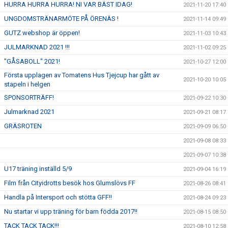
HURRA HURRA HURRA! NI VAR BÄST IDAG!
2021-11-20 17:40
UNGDOMSTRÄNARMÖTE PÅ ÖRENÄS !
2021-11-14 09:49
GUTZ webshop är öppen!
2021-11-03 10:43
JULMARKNAD 2021 !!!
2021-11-02 09:25
"GÅSABOLL" 2021!
2021-10-27 12:00
Första upplagen av Tomatens Hus Tjejcup har gått av
2021-10-20 10:05
stapeln i helgen
SPONSORTRÄFF!
2021-09-22 10:30
Julmarknad 2021
2021-09-21 08:17
GRÄSROTEN
2021-09-09 06:50
2021-09-08 08:33
2021-09-07 10:38
U17 träning inställd 5/9
2021-09-04 16:19
Film från Cityidrotts besök hos Glumslövs FF
2021-08-26 08:41
Handla på Intersport och stötta GFF!!
2021-08-24 09:23
Nu startar vi upp träning för barn födda 2017!!
2021-08-15 08:50
TACK TACK TACK!!!
2021-08-10 12:58