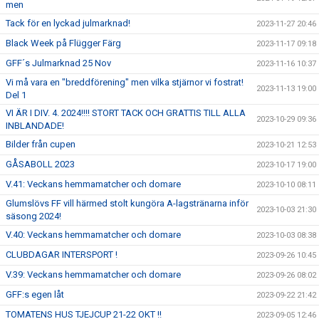
men
Tack för en lyckad julmarknad!
2023-11-27 20:46
Black Week på Flügger Färg
2023-11-17 09:18
GFF´s Julmarknad 25 Nov
2023-11-16 10:37
Vi må vara en "breddförening" men vilka stjärnor vi fostrat!
2023-11-13 19:00
Del 1
VI ÄR I DIV. 4. 2024!!!! STORT TACK OCH GRATTIS TILL ALLA
2023-10-29 09:36
INBLANDADE!
Bilder från cupen
2023-10-21 12:53
GÅSABOLL 2023
2023-10-17 19:00
V.41: Veckans hemmamatcher och domare
2023-10-10 08:11
Glumslövs FF vill härmed stolt kungöra A-lagstränarna inför
2023-10-03 21:30
säsong 2024!
V.40: Veckans hemmamatcher och domare
2023-10-03 08:38
CLUBDAGAR INTERSPORT !
2023-09-26 10:45
V.39: Veckans hemmamatcher och domare
2023-09-26 08:02
GFF:s egen låt
2023-09-22 21:42
TOMATENS HUS TJEJCUP 21-22 OKT !!
2023-09-05 12:46