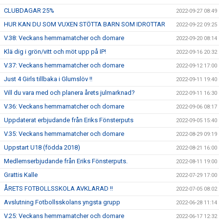
CLUBDAGAR 25%
2022-09-27 08:49
HUR KAN DU SOM VUXEN STÖTTA BARN SOM IDROTTAR
2022-09-22 09:25
V.38: Veckans hemmamatcher och domare
2022-09-20 08:14
Klä dig i grön/vitt och möt upp på IP!
2022-09-16 20:32
V.37: Veckans hemmamatcher och domare
2022-09-12 17:00
Just 4 Girls tillbaka i Glumslöv !!
2022-09-11 19:40
Vill du vara med och planera årets julmarknad?
2022-09-11 16:30
V.36: Veckans hemmamatcher och domare
2022-09-06 08:17
Uppdaterat erbjudande från Eriks Fönsterputs
2022-09-05 15:40
V.35: Veckans hemmamatcher och domare
2022-08-29 09:19
Uppstart U18 (födda 2018)
2022-08-21 16:00
Medlemserbjudande från Eriks Fönsterputs.
2022-08-11 19:00
Grattis Kalle
2022-07-29 17:00
ÅRETS FOTBOLLSSKOLA AVKLARAD !!
2022-07-05 08:02
Avslutning Fotbollsskolans yngsta grupp
2022-06-28 11:14
V.25: Veckans hemmamatcher och domare
2022-06-17 12:32