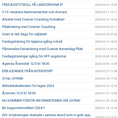
FREDAGSFOTBOLL PÅ LANDSKRONA IP
2024-04-16 13:00
V.15: Veckans hemmamatcher och domare
2024-04-11 10:17
Arbetet med Coerver Coaching fortsätter!
2024-04-10 19:54
Påskträning med Coerver Coaching
2024-04-02 22:11
Snart är det dags för säljstart!
2024-03-22 07:00
Fredagsträning för tjejerna igång också
2024-03-14 18:30
Påminnelse Extraträning med Coerver Annandag Påsk
2024-03-14 09:29
Fredagsträningar igång för GFF ungdomar
2024-03-06 18:30
Agenda Årsmötet 12/3 kl 18:30
2024-03-05 12:08
ERBJUDANDE FRÅN INTERSPORT
2024-02-27 11:08
Vi har JOYNAt
2024-02-18 17:46
Aktivitetskalendern för lagen 2024
2024-02-15 12:18
Årsmöte 12/3 Kl 18:30
2024-01-31 12:00
NU KOMMER FÖRSTA INFORMATIONEN OM JOYNA!
2024-01-26 10:00
Bli Supportermedlem 2024 !!
2024-01-24 12:30
DIV. 4-Satsningen startade i samma stund som vi gick upp,
2024-01-19 12:07