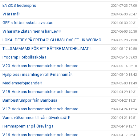
ENZIOS hederspris
2024-07-23 07:00
Vi är i mål!
2024-06-30 20:47
GFF:s fotbollsskola avslutad
2024-06-30 20:31
Vi har inte Zlatan men vi har Levi!!!
2024-06-03 20:30
LOKALDERBY PÅ FREDAG! GLUMSLÖVS FF - IK WORMO
2024-05-28 21:30
TILLSAMMAMS FÖR ETT BÄTTRE MATCHKLIMAT !!
2024-05-17 10:50
Procamp Fotbollsskola !
2024-05-16 09:03
V.20: Veckans hemmamatcher och domare
2024-05-14 08:10
Hjälp oss i insamlingen till 9-mannamål!
2024-05-10 18:42
Medlemserbjudande !!
2024-05-03 11:49
V.18: Veckans hemmamatcher och domare
2024-04-29 12:31
Bambustrumpor från Bambusa
2024-04-27 11:21
V.17: Veckans hemmamatcher och domare
2024-04-24 11:24
Varmt välkommen till vår nätverksträff!
2024-04-21 19:51
Hemmapremiär på Örevång !
2024-04-19 12:11
V.16: Veckans hemmamatcher och domare
2024-04-17 08:41