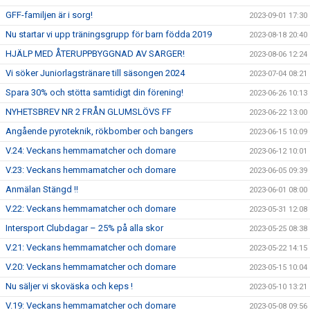
GFF-familjen är i sorg!
2023-09-01 17:30
Nu startar vi upp träningsgrupp för barn födda 2019
2023-08-18 20:40
HJÄLP MED ÅTERUPPBYGGNAD AV SARGER!
2023-08-06 12:24
Vi söker Juniorlagstränare till säsongen 2024
2023-07-04 08:21
Spara 30% och stötta samtidigt din förening!
2023-06-26 10:13
NYHETSBREV NR 2 FRÅN GLUMSLÖVS FF
2023-06-22 13:00
Angående pyroteknik, rökbomber och bangers
2023-06-15 10:09
V.24: Veckans hemmamatcher och domare
2023-06-12 10:01
V.23: Veckans hemmamatcher och domare
2023-06-05 09:39
Anmälan Stängd !!
2023-06-01 08:00
V.22: Veckans hemmamatcher och domare
2023-05-31 12:08
Intersport Clubdagar – 25% på alla skor
2023-05-25 08:38
V.21: Veckans hemmamatcher och domare
2023-05-22 14:15
V.20: Veckans hemmamatcher och domare
2023-05-15 10:04
Nu säljer vi skoväska och keps !
2023-05-10 13:21
V.19: Veckans hemmamatcher och domare
2023-05-08 09:56