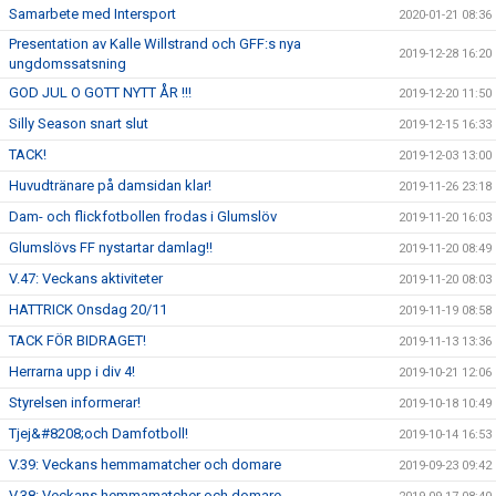
Samarbete med Intersport
2020-01-21 08:36
Presentation av Kalle Willstrand och GFF:s nya
2019-12-28 16:20
ungdomssatsning
GOD JUL O GOTT NYTT ÅR !!!
2019-12-20 11:50
Silly Season snart slut
2019-12-15 16:33
TACK!
2019-12-03 13:00
Huvudtränare på damsidan klar!
2019-11-26 23:18
Dam- och flickfotbollen frodas i Glumslöv
2019-11-20 16:03
Glumslövs FF nystartar damlag!!
2019-11-20 08:49
V.47: Veckans aktiviteter
2019-11-20 08:03
HATTRICK Onsdag 20/11
2019-11-19 08:58
TACK FÖR BIDRAGET!
2019-11-13 13:36
Herrarna upp i div 4!
2019-10-21 12:06
Styrelsen informerar!
2019-10-18 10:49
Tjej&#8208;och Damfotboll!
2019-10-14 16:53
V.39: Veckans hemmamatcher och domare
2019-09-23 09:42
V.38: Veckans hemmamatcher och domare