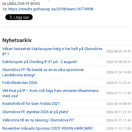
GLUMSLÖVS FF BOYS
16:
https://results.gothiacup.se/2018/team/16774958
Nyhetsarkiv
Vilken fantastisk Eskilscupen-helg vi har haft på Glumslövs
2026-08-05 14:49
IP! ?
Eskilscupen på Örevång IP 31 juli - 2 augusti!
2026-07-28 09:31
Glumslövs FF får besök av en av våra sponsorer;
2026-07-26 14:00
Landskrona energi!
Fotbollsskolan 2026
2026-07-13 22:41
VM-final på IP – Kom och heja fram vinnaren tillsammans
2026-07-12 17:30
med oss!
Knattefotboll för barn födda 2021
2026-04-18 08:49
Glumslövs FF styrelse 2026 är på plats!
2026-03-17 21:23
Välkomna till en ny säsong i Glumslövs FF!
2026-01-31 11:44
November månads Sponsor 2025! VISION HAIRCARE!
2025-11-15 17:00