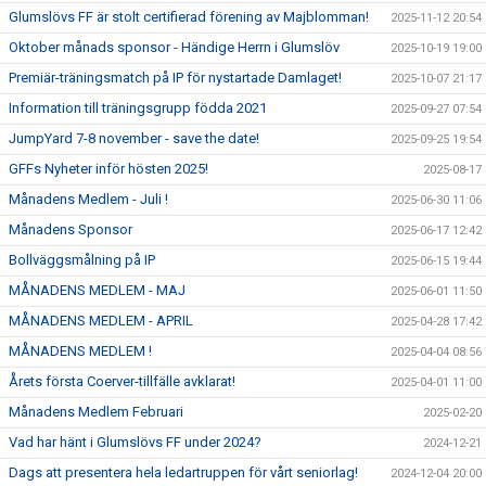
Glumslövs FF är stolt certifierad förening av Majblomman!
2025-11-12 20:54
Oktober månads sponsor - Händige Herrn i Glumslöv
2025-10-19 19:00
Premiär-träningsmatch på IP för nystartade Damlaget!
2025-10-07 21:17
Information till träningsgrupp födda 2021
2025-09-27 07:54
JumpYard 7-8 november - save the date!
2025-09-25 19:54
GFFs Nyheter inför hösten 2025!
2025-08-17
Månadens Medlem - Juli !
2025-06-30 11:06
Månadens Sponsor
2025-06-17 12:42
Bollväggsmålning på IP
2025-06-15 19:44
MÅNADENS MEDLEM - MAJ
2025-06-01 11:50
MÅNADENS MEDLEM - APRIL
2025-04-28 17:42
MÅNADENS MEDLEM !
2025-04-04 08:56
Årets första Coerver-tillfälle avklarat!
2025-04-01 11:00
Månadens Medlem Februari
2025-02-20
Vad har hänt i Glumslövs FF under 2024?
2024-12-21
Dags att presentera hela ledartruppen för vårt seniorlag!
2024-12-04 20:00