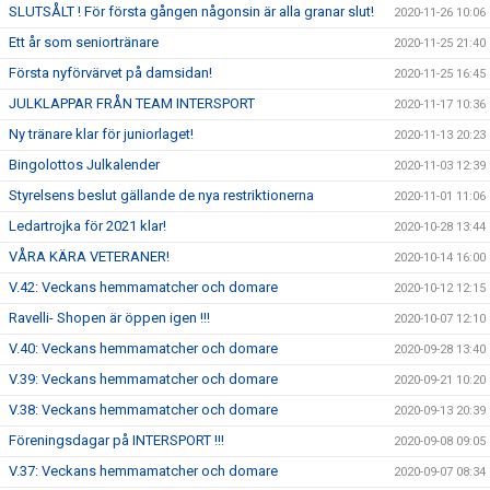
SLUTSÅLT ! För första gången någonsin är alla granar slut!
2020-11-26 10:06
Ett år som seniortränare
2020-11-25 21:40
Första nyförvärvet på damsidan!
2020-11-25 16:45
JULKLAPPAR FRÅN TEAM INTERSPORT
2020-11-17 10:36
Ny tränare klar för juniorlaget!
2020-11-13 20:23
Bingolottos Julkalender
2020-11-03 12:39
Styrelsens beslut gällande de nya restriktionerna
2020-11-01 11:06
Ledartrojka för 2021 klar!
2020-10-28 13:44
VÅRA KÄRA VETERANER!
2020-10-14 16:00
V.42: Veckans hemmamatcher och domare
2020-10-12 12:15
Ravelli- Shopen är öppen igen !!!
2020-10-07 12:10
V.40: Veckans hemmamatcher och domare
2020-09-28 13:40
V.39: Veckans hemmamatcher och domare
2020-09-21 10:20
V.38: Veckans hemmamatcher och domare
2020-09-13 20:39
Föreningsdagar på INTERSPORT !!!
2020-09-08 09:05
V.37: Veckans hemmamatcher och domare
2020-09-07 08:34