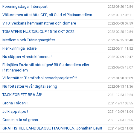
Föreningsdagar Intersport
2022-03-20 12:54
Välkommen att stötta GFF, bli Guld el Platinamedlem
2022-03-17 08:11
V.10: Veckans hemmamatcher och domare
2022-03-08 07:59
TOMATENS HUS TJEJCUP 15-16 OKT 2022
2022-02-25 12:54
Medlems och Träningsavgifter
2022-02-15 08:40
Fler kvinnliga ledare
2022-02-11 11:52
Nu släpper vi restriktionerna !
2022-02-09 10:47
Eldsjälen Enzio vill bidra igen! Bli Guldmedlem eller
2022-02-05 18:07
Platinamedlem
Vi fortsätter "Barnfotbollscoachprojektet"!!!
2022-01-28 08:09
Nu fortsätter vi vår digitalisering
2022-01-13 11:36
TACK FÖR ETT BRA ÅR!
2021-12-23 19:24
Gröna Tråden !!
2021-12-17 08:55
Julklappstips !
2021-12-09 11:04
Granen står så grann..
2021-12-03 10:55
GRATTIS TILL LANDSLAGSUTTAGNINGEN, Jonathan Levi!!
2021-12-02 11:00