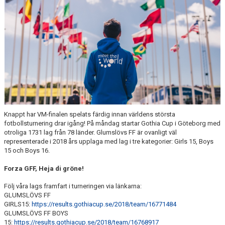
BLI MEDLEM
KLÄDKOLLEKTION
FOTBOLLSSKOLAN 2026
Knappt har VM-finalen spelats färdig innan världens största
fotbollsturnering drar igång! På måndag startar Gothia Cup i Göteborg med
otroliga 1731 lag från 78 länder. Glumslövs FF är ovanligt väl
representerade i 2018 års upplaga med lag i tre kategorier: Girls 15, Boys
15 och Boys 16.
Forza GFF, Heja di gröne!
Följ våra lags framfart i turneringen via länkarna:
GLUMSLÖVS FF
GIRLS15:
https://results.gothiacup.se/2018/team/16771484
GLUMSLÖVS FF BOYS
15:
https://results.gothiacup.se/2018/team/16768917