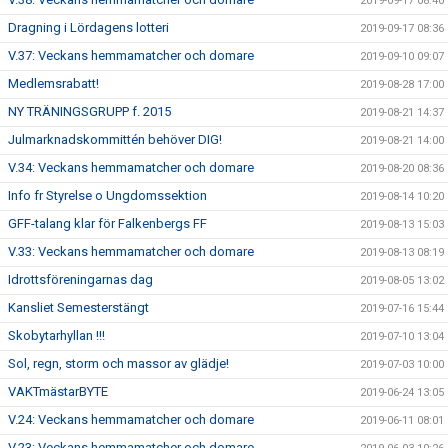
2019-09-17 08:40
Dragning i Lördagens lotteri
2019-09-17 08:36
V.37: Veckans hemmamatcher och domare
2019-09-10 09:07
Medlemsrabatt!
2019-08-28 17:00
NY TRÄNINGSGRUPP f. 2015
2019-08-21 14:37
Julmarknadskommittén behöver DIG!
2019-08-21 14:00
V.34: Veckans hemmamatcher och domare
2019-08-20 08:36
Info fr Styrelse o Ungdomssektion
2019-08-14 10:20
GFF-talang klar för Falkenbergs FF
2019-08-13 15:03
V.33: Veckans hemmamatcher och domare
2019-08-13 08:19
Idrottsföreningarnas dag
2019-08-05 13:02
Kansliet Semesterstängt
2019-07-16 15:44
Skobytarhyllan !!!
2019-07-10 13:04
Sol, regn, storm och massor av glädje!
2019-07-03 10:00
VAKTmästarBYTE
2019-06-24 13:05
V.24: Veckans hemmamatcher och domare
2019-06-11 08:01
V.23: Veckans hemmamatcher och domare