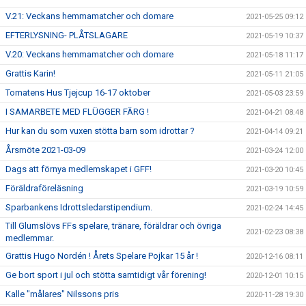
V.21: Veckans hemmamatcher och domare
2021-05-25 09:12
EFTERLYSNING- PLÅTSLAGARE
2021-05-19 10:37
V.20: Veckans hemmamatcher och domare
2021-05-18 11:17
Grattis Karin!
2021-05-11 21:05
Tomatens Hus Tjejcup 16-17 oktober
2021-05-03 23:59
I SAMARBETE MED FLÜGGER FÄRG !
2021-04-21 08:48
Hur kan du som vuxen stötta barn som idrottar ?
2021-04-14 09:21
Årsmöte 2021-03-09
2021-03-24 12:00
Dags att förnya medlemskapet i GFF!
2021-03-20 10:45
Föräldraföreläsning
2021-03-19 10:59
Sparbankens Idrottsledarstipendium.
2021-02-24 14:45
Till Glumslövs FFs spelare, tränare, föräldrar och övriga
2021-02-23 08:38
medlemmar.
Grattis Hugo Nordén ! Årets Spelare Pojkar 15 år !
2020-12-16 08:11
Ge bort sport i jul och stötta samtidigt vår förening!
2020-12-01 10:15
Kalle "målares" Nilssons pris
2020-11-28 19:30