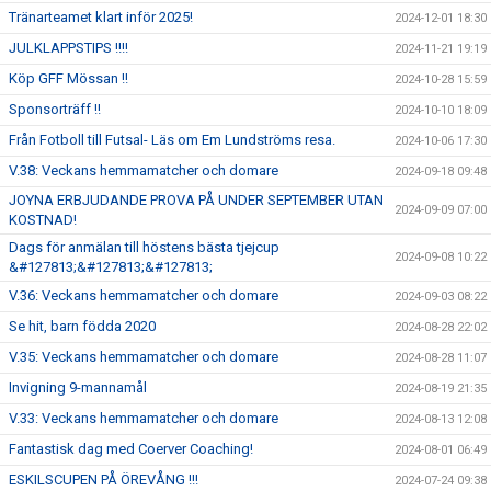
Tränarteamet klart inför 2025!
2024-12-01 18:30
JULKLAPPSTIPS !!!!
2024-11-21 19:19
Köp GFF Mössan !!
2024-10-28 15:59
Sponsorträff !!
2024-10-10 18:09
Från Fotboll till Futsal- Läs om Em Lundströms resa.
2024-10-06 17:30
V.38: Veckans hemmamatcher och domare
2024-09-18 09:48
JOYNA ERBJUDANDE PROVA PÅ UNDER SEPTEMBER UTAN
2024-09-09 07:00
KOSTNAD!
Dags för anmälan till höstens bästa tjejcup
2024-09-08 10:22
&#127813;&#127813;&#127813;
V.36: Veckans hemmamatcher och domare
2024-09-03 08:22
Se hit, barn födda 2020
2024-08-28 22:02
V.35: Veckans hemmamatcher och domare
2024-08-28 11:07
Invigning 9-mannamål
2024-08-19 21:35
V.33: Veckans hemmamatcher och domare
2024-08-13 12:08
Fantastisk dag med Coerver Coaching!
2024-08-01 06:49
ESKILSCUPEN PÅ ÖREVÅNG !!!
2024-07-24 09:38