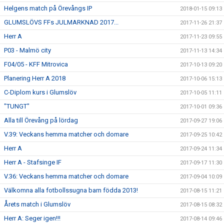
Helgens match på Örevångs IP
2018-01-15 09:13
GLUMSLÖVS FFs JULMARKNAD 2017...
2017-11-26 21:37
Herr A
2017-11-23 09:55
P03 - Malmö city
2017-11-13 14:34
F04/05 - KFF Mitrovica
2017-10-13 09:20
Planering Herr A 2018
2017-10-06 15:13
C-Diplom kurs i Glumslöv
2017-10-05 11:11
"TUNGT"
2017-10-01 09:36
Alla till Örevång på lördag
2017-09-27 19:06
V.39: Veckans hemma matcher och domare
2017-09-25 10:42
Herr A
2017-09-24 11:34
Herr A - Stafsinge IF
2017-09-17 11:30
V.36: Veckans hemma matcher och domare
2017-09-04 10:09
Välkomna alla fotbollssugna barn födda 2013!
2017-08-15 11:21
Årets match i Glumslöv
2017-08-15 08:32
Herr A: Seger igen!!!
2017-08-14 09:46