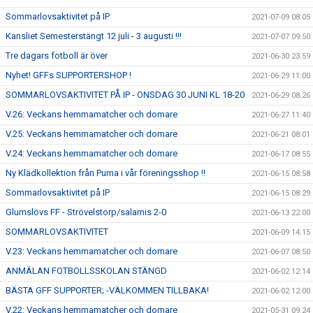
Sommarlovsaktivitet på IP
2021-07-09 08:05
Kansliet Semesterstängt 12 juli - 3 augusti !!!
2021-07-07 09:50
Tre dagars fotboll är över
2021-06-30 23:59
Nyhet! GFFs SUPPORTERSHOP !
2021-06-29 11:00
SOMMARLOVSAKTIVITET PÅ IP - ONSDAG 30 JUNI KL 18-20
2021-06-29 08:26
V.26: Veckans hemmamatcher och domare
2021-06-27 11:40
V.25: Veckans hemmamatcher och domare
2021-06-21 08:01
V.24: Veckans hemmamatcher och domare
2021-06-17 08:55
Ny Klädkollektion från Puma i vår föreningsshop !!
2021-06-15 08:58
Sommarlovsaktivitet på IP
2021-06-15 08:29
Glumslövs FF - Strövelstorp/salamis 2-0
2021-06-13 22:00
SOMMARLOVSAKTIVITET
2021-06-09 14:15
V.23: Veckans hemmamatcher och domare
2021-06-07 08:50
ANMÄLAN FOTBOLLSSKOLAN STÄNGD
2021-06-02 12:14
BÄSTA GFF SUPPORTER; -VÄLKOMMEN TILLBAKA!
2021-06-02 12:00
V.22: Veckans hemmamatcher och domare
2021-05-31 09:24