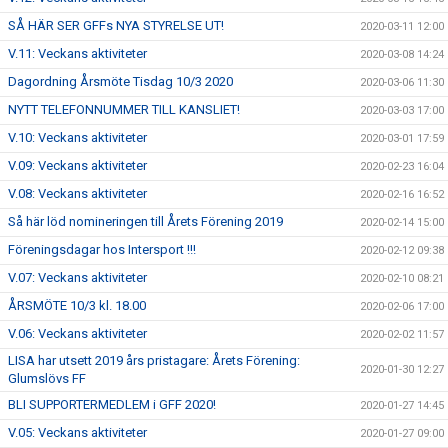
SÅ HÄR SER GFFs NYA STYRELSE UT!
2020-03-11 12:00
V.11: Veckans aktiviteter
2020-03-08 14:24
Dagordning Årsmöte Tisdag 10/3 2020
2020-03-06 11:30
NYTT TELEFONNUMMER TILL KANSLIET!
2020-03-03 17:00
V.10: Veckans aktiviteter
2020-03-01 17:59
V.09: Veckans aktiviteter
2020-02-23 16:04
V.08: Veckans aktiviteter
2020-02-16 16:52
Så här löd nomineringen till Årets Förening 2019
2020-02-14 15:00
Föreningsdagar hos Intersport !!!
2020-02-12 09:38
V.07: Veckans aktiviteter
2020-02-10 08:21
ÅRSMÖTE 10/3 kl. 18.00
2020-02-06 17:00
V.06: Veckans aktiviteter
2020-02-02 11:57
LISA har utsett 2019 års pristagare: Årets Förening:
2020-01-30 12:27
Glumslövs FF
BLI SUPPORTERMEDLEM i GFF 2020!
2020-01-27 14:45
V.05: Veckans aktiviteter
2020-01-27 09:00