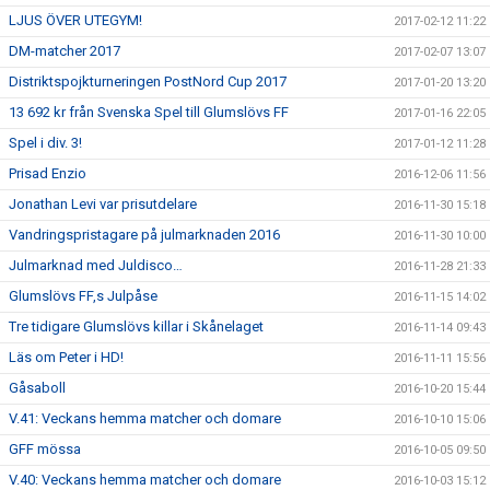
LJUS ÖVER UTEGYM!
2017-02-12 11:22
DM-matcher 2017
2017-02-07 13:07
Distriktspojkturneringen PostNord Cup 2017
2017-01-20 13:20
13 692 kr från Svenska Spel till Glumslövs FF
2017-01-16 22:05
Spel i div. 3!
2017-01-12 11:28
Prisad Enzio
2016-12-06 11:56
Jonathan Levi var prisutdelare
2016-11-30 15:18
Vandringspristagare på julmarknaden 2016
2016-11-30 10:00
Julmarknad med Juldisco…
2016-11-28 21:33
Glumslövs FF,s Julpåse
2016-11-15 14:02
Tre tidigare Glumslövs killar i Skånelaget
2016-11-14 09:43
Läs om Peter i HD!
2016-11-11 15:56
Gåsaboll
2016-10-20 15:44
V.41: Veckans hemma matcher och domare
2016-10-10 15:06
GFF mössa
2016-10-05 09:50
V.40: Veckans hemma matcher och domare
2016-10-03 15:12