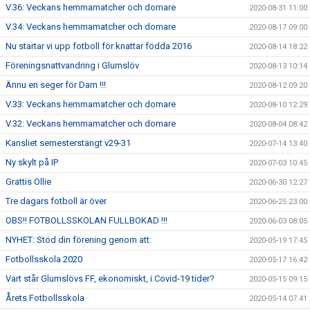
V.36: Veckans hemmamatcher och domare
2020-08-31 11:00
V.34: Veckans hemmamatcher och domare
2020-08-17 09:00
Nu startar vi upp fotboll för knattar födda 2016
2020-08-14 18:22
Föreningsnattvandring i Glumslöv
2020-08-13 10:14
Ännu en seger för Dam !!!
2020-08-12 09:20
V.33: Veckans hemmamatcher och domare
2020-08-10 12:29
V.32: Veckans hemmamatcher och domare
2020-08-04 08:42
Kansliet semesterstängt v29-31
2020-07-14 13:40
Ny skylt på IP
2020-07-03 10:45
Grattis Ollie
2020-06-30 12:27
Tre dagars fotboll är över
2020-06-25 23:00
OBS!! FOTBOLLSSKOLAN FULLBOKAD !!!
2020-06-03 08:05
NYHET: Stöd din förening genom att:
2020-05-19 17:45
Fotbollsskola 2020
2020-05-17 16:42
Vart står Glumslövs FF, ekonomiskt, i Covid-19 tider?
2020-05-15 09:15
Årets Fotbollsskola
2020-05-14 07:41