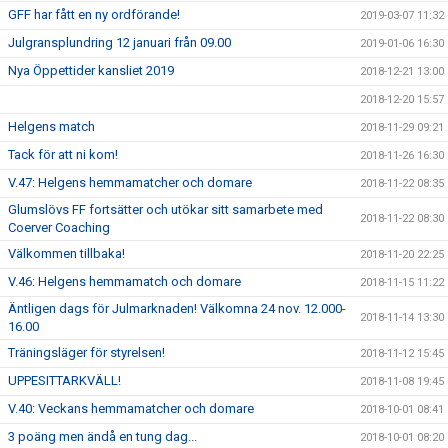
GFF har fått en ny ordförande!
2019-03-07 11:32
Julgransplundring 12 januari från 09.00
2019-01-06 16:30
Nya Öppettider kansliet 2019
2018-12-21 13:00
2018-12-20 15:57
Helgens match
2018-11-29 09:21
Tack för att ni kom!
2018-11-26 16:30
V.47: Helgens hemmamatcher och domare
2018-11-22 08:35
Glumslövs FF fortsätter och utökar sitt samarbete med
2018-11-22 08:30
Coerver Coaching
Välkommen tillbaka!
2018-11-20 22:25
V.46: Helgens hemmamatch och domare
2018-11-15 11:22
Äntligen dags för Julmarknaden! Välkomna 24 nov. 12.000-
2018-11-14 13:30
16.00
Träningsläger för styrelsen!
2018-11-12 15:45
UPPESITTARKVÄLL!
2018-11-08 19:45
V.40: Veckans hemmamatcher och domare
2018-10-01 08:41
3 poäng men ändå en tung dag...
2018-10-01 08:20