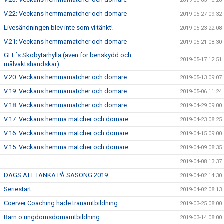
2019-06-03 10:26
V.22: Veckans hemmamatcher och domare
2019-05-27 09:32
Livesändningen blev inte som vi tänkt!
2019-05-23 22:08
V.21: Veckans hemmamatcher och domare
2019-05-21 08:30
GFF´s Skobytarhylla (även för benskydd och
2019-05-17 12:51
målvaktshandskar)
V.20: Veckans hemmamatcher och domare
2019-05-13 09:07
V.19: Veckans hemmamatcher och domare
2019-05-06 11:24
V.18: Veckans hemmamatcher och domare
2019-04-29 09:00
V.17: Veckans hemma matcher och domare
2019-04-23 08:25
V.16: Veckans hemma matcher och domare
2019-04-15 09:00
V.15: Veckans hemma matcher och domare
2019-04-09 08:35
2019-04-08 13:37
DAGS ATT TÄNKA PÅ SÄSONG 2019
2019-04-02 14:30
Seriestart
2019-04-02 08:13
Coerver Coaching hade tränarutbildning
2019-03-25 08:00
Barn o ungdomsdomarutbildning
2019-03-14 08:00