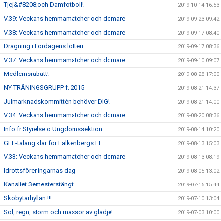
Tjej&#8208;och Damfotboll!
2019-10-14 16:53
V.39: Veckans hemmamatcher och domare
2019-09-23 09:42
V.38: Veckans hemmamatcher och domare
2019-09-17 08:40
Dragning i Lördagens lotteri
2019-09-17 08:36
V.37: Veckans hemmamatcher och domare
2019-09-10 09:07
Medlemsrabatt!
2019-08-28 17:00
NY TRÄNINGSGRUPP f. 2015
2019-08-21 14:37
Julmarknadskommittén behöver DIG!
2019-08-21 14:00
V.34: Veckans hemmamatcher och domare
2019-08-20 08:36
Info fr Styrelse o Ungdomssektion
2019-08-14 10:20
GFF-talang klar för Falkenbergs FF
2019-08-13 15:03
V.33: Veckans hemmamatcher och domare
2019-08-13 08:19
Idrottsföreningarnas dag
2019-08-05 13:02
Kansliet Semesterstängt
2019-07-16 15:44
Skobytarhyllan !!!
2019-07-10 13:04
Sol, regn, storm och massor av glädje!
2019-07-03 10:00