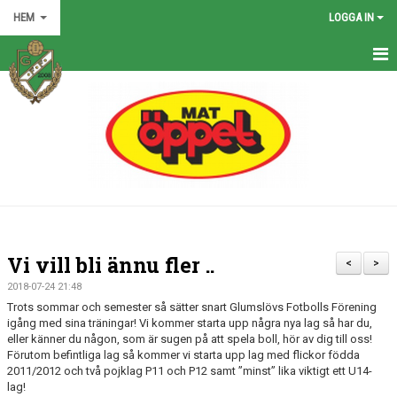
HEM
LOGGA IN
HEM
NYHETER
GRÖNA TRÅDEN
FÖRENINGEN
KONTAKT
Vi vill bli ännu fler ..
<
>
KALENDER
2018-07-24 21:48
Trots sommar och semester så sätter snart Glumslövs Fotbolls Förening
BILDGALLERI
igång med sina träningar! Vi kommer starta upp några nya lag så har du,
eller känner du någon, som är sugen på att spela boll, hör av dig till oss!
Förutom befintliga lag så kommer vi starta upp lag med flickor födda
MATCHER
2011/2012 och två pojklag P11 och P12 samt ”minst” lika viktigt ett U14-
lag!
VÅRA LAG