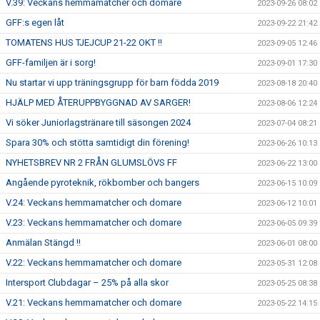
V.39: Veckans hemmamatcher och domare
2023-09-26 08:02
GFF:s egen låt
2023-09-22 21:42
TOMATENS HUS TJEJCUP 21-22 OKT !!
2023-09-05 12:46
GFF-familjen är i sorg!
2023-09-01 17:30
Nu startar vi upp träningsgrupp för barn födda 2019
2023-08-18 20:40
HJÄLP MED ÅTERUPPBYGGNAD AV SARGER!
2023-08-06 12:24
Vi söker Juniorlagstränare till säsongen 2024
2023-07-04 08:21
Spara 30% och stötta samtidigt din förening!
2023-06-26 10:13
NYHETSBREV NR 2 FRÅN GLUMSLÖVS FF
2023-06-22 13:00
Angående pyroteknik, rökbomber och bangers
2023-06-15 10:09
V.24: Veckans hemmamatcher och domare
2023-06-12 10:01
V.23: Veckans hemmamatcher och domare
2023-06-05 09:39
Anmälan Stängd !!
2023-06-01 08:00
V.22: Veckans hemmamatcher och domare
2023-05-31 12:08
Intersport Clubdagar – 25% på alla skor
2023-05-25 08:38
V.21: Veckans hemmamatcher och domare
2023-05-22 14:15