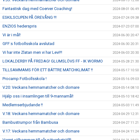
2024-08-13 12:08
Fantastisk dag med Coerver Coaching!
2024-08-01 06:49
ESKILSCUPEN PÅ ÖREVÅNG !!!
2024-07-24 09:38
ENZIOS hederspris
2024-07-23 07:00
Vi är i mål!
2024-06-30 20:47
GFF:s fotbollsskola avslutad
2024-06-30 20:31
Vi har inte Zlatan men vi har Levi!!!
2024-06-03 20:30
LOKALDERBY PÅ FREDAG! GLUMSLÖVS FF - IK WORMO
2024-05-28 21:30
TILLSAMMAMS FÖR ETT BÄTTRE MATCHKLIMAT !!
2024-05-17 10:50
Procamp Fotbollsskola !
2024-05-16 09:03
V.20: Veckans hemmamatcher och domare
2024-05-14 08:10
Hjälp oss i insamlingen till 9-mannamål!
2024-05-10 18:42
Medlemserbjudande !!
2024-05-03 11:49
V.18: Veckans hemmamatcher och domare
2024-04-29 12:31
Bambustrumpor från Bambusa
2024-04-27 11:21
V.17: Veckans hemmamatcher och domare
2024-04-24 11:24
Varmt välkommen till vår nätverksträff!