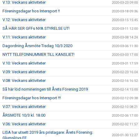
V.13: Veckans aktiviteter
2020-03-23 09:00
Föreningsdagar hos Intersport !!
2020-03-18 09:36
V.12: Veckans aktiviteter
2020-03-15 15:45
SÅ HÄR SER GFFs NYA STYRELSE UT!
2020-03-11 12:00
V.11: Veckans aktiviteter
2020-03-08 14:24
Dagordning Årsmöte Tisdag 10/3 2020
2020-03-06 11:30
NYTT TELEFONNUMMER TILL KANSLIET!
2020-03-03 17:00
V.10: Veckans aktiviteter
2020-03-01 17:59
V.09: Veckans aktiviteter
2020-02-23 16:04
V.08: Veckans aktiviteter
2020-02-16 16:52
Så här löd nomineringen till Årets Förening 2019
2020-02-14 15:00
Föreningsdagar hos Intersport !!!
2020-02-12 09:38
V.07: Veckans aktiviteter
2020-02-10 08:21
ÅRSMÖTE 10/3 kl. 18.00
2020-02-06 17:00
V.06: Veckans aktiviteter
2020-02-02 11:57
LISA har utsett 2019 års pristagare: Årets Förening:
2020-01-30 12:27
Glumslövs FF