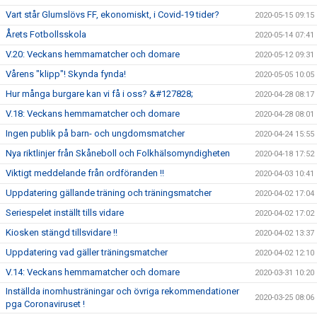
Vart står Glumslövs FF, ekonomiskt, i Covid-19 tider?
2020-05-15 09:15
Årets Fotbollsskola
2020-05-14 07:41
V.20: Veckans hemmamatcher och domare
2020-05-12 09:31
Vårens "klipp"! Skynda fynda!
2020-05-05 10:05
Hur många burgare kan vi få i oss? &#127828;
2020-04-28 08:17
V.18: Veckans hemmamatcher och domare
2020-04-28 08:01
Ingen publik på barn- och ungdomsmatcher
2020-04-24 15:55
Nya riktlinjer från Skåneboll och Folkhälsomyndigheten
2020-04-18 17:52
Viktigt meddelande från ordföranden !!
2020-04-03 10:41
Uppdatering gällande träning och träningsmatcher
2020-04-02 17:04
Seriespelet inställt tills vidare
2020-04-02 17:02
Kiosken stängd tillsvidare !!
2020-04-02 13:37
Uppdatering vad gäller träningsmatcher
2020-04-02 12:10
V.14: Veckans hemmamatcher och domare
2020-03-31 10:20
Inställda inomhusträningar och övriga rekommendationer
2020-03-25 08:06
pga Coronaviruset !