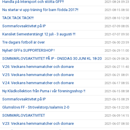
Handla på Intersport och stötta GFF!!
2021-08-24 09:23
Nu startar vi upp träning för barn födda 2017!!
2021-08-15 08:50
TACK TACK TACK!!!
2021-08-10 12:58
Sommarlovsaktivitet på IP
2021-07-09 08:05
Kansliet Semesterstängt 12 juli - 3 augusti !!!
2021-07-07 09:50
Tre dagars fotboll är över
2021-06-30 23:59
Nyhet! GFFs SUPPORTERSHOP !
2021-06-29 11:00
SOMMARLOVSAKTIVITET PÅ IP - ONSDAG 30 JUNI KL 18-20
2021-06-29 08:26
V.26: Veckans hemmamatcher och domare
2021-06-27 11:40
V.25: Veckans hemmamatcher och domare
2021-06-21 08:01
V.24: Veckans hemmamatcher och domare
2021-06-17 08:55
Ny Klädkollektion från Puma i vår föreningsshop !!
2021-06-15 08:58
Sommarlovsaktivitet på IP
2021-06-15 08:29
Glumslövs FF - Strövelstorp/salamis 2-0
2021-06-13 22:00
SOMMARLOVSAKTIVITET
2021-06-09 14:15
V.23: Veckans hemmamatcher och domare
2021-06-07 08:50