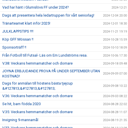
Vad har hänt i Glumslövs FF under 2024?
2024-12-21
Dags att presentera hela ledartruppen för vårt seniorlag!
2024-12-04 20:00
Tränarteamet klart inför 2025!
2024-12-01 18:30
JULKLAPPSTIPS !!!!
2024-11-21 19:19
Köp GFF Mössan !!
2024-10-28 15:59
Sponsorträff !!
2024-10-10 18:09
Från Fotboll till Futsal- Läs om Em Lundströms resa.
2024-10-06 17:30
V.38: Veckans hemmamatcher och domare
2024-09-18 09:48
JOYNA ERBJUDANDE PROVA PÅ UNDER SEPTEMBER UTAN
2024-09-09 07:00
KOSTNAD!
Dags för anmälan till höstens bästa tjejcup
2024-09-08 10:22
&#127813;&#127813;&#127813;
V.36: Veckans hemmamatcher och domare
2024-09-03 08:22
Se hit, barn födda 2020
2024-08-28 22:02
V.35: Veckans hemmamatcher och domare
2024-08-28 11:07
Invigning 9-mannamål
2024-08-19 21:35
V.33: Veckans hemmamatcher och domare