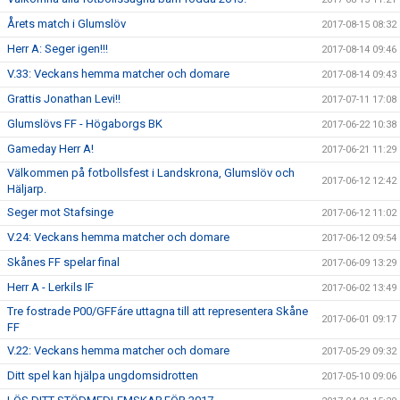
Årets match i Glumslöv
2017-08-15 08:32
Herr A: Seger igen!!!
2017-08-14 09:46
V.33: Veckans hemma matcher och domare
2017-08-14 09:43
Grattis Jonathan Levi!!
2017-07-11 17:08
Glumslövs FF - Högaborgs BK
2017-06-22 10:38
Gameday Herr A!
2017-06-21 11:29
Välkommen på fotbollsfest i Landskrona, Glumslöv och
2017-06-12 12:42
Häljarp.
Seger mot Stafsinge
2017-06-12 11:02
V.24: Veckans hemma matcher och domare
2017-06-12 09:54
Skånes FF spelar final
2017-06-09 13:29
Herr A - Lerkils IF
2017-06-02 13:49
Tre fostrade P00/GFFáre uttagna till att representera Skåne
2017-06-01 09:17
FF
V.22: Veckans hemma matcher och domare
2017-05-29 09:32
Ditt spel kan hjälpa ungdomsidrotten
2017-05-10 09:06