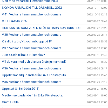
Klart med tränare till Herrseniorerna 2023
2022-10-12 10:00
SKYNDA ANMÄL DIG TILL GÅSABOLL 2022
2022-10-11 12:00
V.41: Veckans hemmamatcher och domare
2022-10-10 12:12
CLUBDAGAR 25%
2022-09-27 08:49
HUR KAN DU SOM VUXEN STÖTTA BARN SOM IDROTTAR
2022-09-22 09:25
V.38: Veckans hemmamatcher och domare
2022-09-20 08:14
Klä dig i grön/vitt och möt upp på IP!
2022-09-16 20:32
V.37: Veckans hemmamatcher och domare
2022-09-12 17:00
Just 4 Girls tillbaka i Glumslöv !!
2022-09-11 19:40
Vill du vara med och planera årets julmarknad?
2022-09-11 16:30
V.36: Veckans hemmamatcher och domare
2022-09-06 08:17
Uppdaterat erbjudande från Eriks Fönsterputs
2022-09-05 15:40
V.35: Veckans hemmamatcher och domare
2022-08-29 09:19
Uppstart U18 (födda 2018)
2022-08-21 16:00
Medlemserbjudande från Eriks Fönsterputs.
2022-08-11 19:00
Grattis Kalle
2022-07-29 17:00