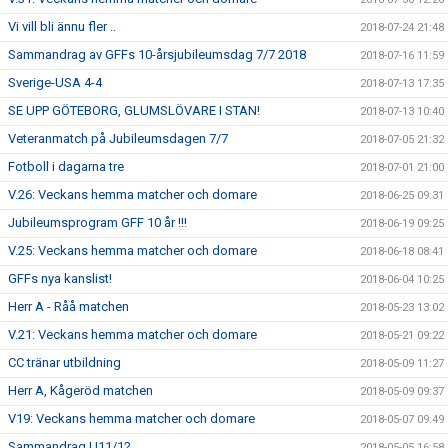
Vi vill bli ännu fler ..
2018-07-24 21:48
Sammandrag av GFFs 10-årsjubileumsdag 7/7 2018
2018-07-16 11:59
Sverige-USA 4-4
2018-07-13 17:35
SE UPP GÖTEBORG, GLUMSLÖVARE I STAN!
2018-07-13 10:40
Veteranmatch på Jubileumsdagen 7/7
2018-07-05 21:32
Fotboll i dagarna tre
2018-07-01 21:00
V.26: Veckans hemma matcher och domare
2018-06-25 09:31
Jubileumsprogram GFF 10 år !!!
2018-06-19 09:25
V.25: Veckans hemma matcher och domare
2018-06-18 08:41
GFFs nya kanslist!
2018-06-04 10:25
Herr A - Råå matchen
2018-05-23 13:02
V.21: Veckans hemma matcher och domare
2018-05-21 09:22
CC tränar utbildning
2018-05-09 11:27
Herr A, Kågeröd matchen
2018-05-09 09:37
V19: Veckans hemma matcher och domare
2018-05-07 09:49
Sammandrag U11/12
2018-05-05 16:58