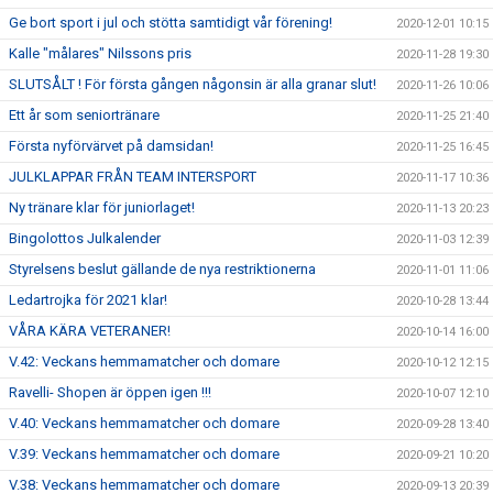
Ge bort sport i jul och stötta samtidigt vår förening!
2020-12-01 10:15
Kalle "målares" Nilssons pris
2020-11-28 19:30
SLUTSÅLT ! För första gången någonsin är alla granar slut!
2020-11-26 10:06
Ett år som seniortränare
2020-11-25 21:40
Första nyförvärvet på damsidan!
2020-11-25 16:45
JULKLAPPAR FRÅN TEAM INTERSPORT
2020-11-17 10:36
Ny tränare klar för juniorlaget!
2020-11-13 20:23
Bingolottos Julkalender
2020-11-03 12:39
Styrelsens beslut gällande de nya restriktionerna
2020-11-01 11:06
Ledartrojka för 2021 klar!
2020-10-28 13:44
VÅRA KÄRA VETERANER!
2020-10-14 16:00
V.42: Veckans hemmamatcher och domare
2020-10-12 12:15
Ravelli- Shopen är öppen igen !!!
2020-10-07 12:10
V.40: Veckans hemmamatcher och domare
2020-09-28 13:40
V.39: Veckans hemmamatcher och domare
2020-09-21 10:20
V.38: Veckans hemmamatcher och domare
2020-09-13 20:39