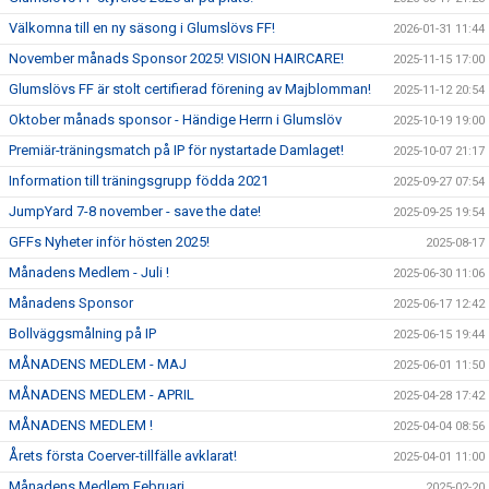
Välkomna till en ny säsong i Glumslövs FF!
2026-01-31 11:44
November månads Sponsor 2025! VISION HAIRCARE!
2025-11-15 17:00
Glumslövs FF är stolt certifierad förening av Majblomman!
2025-11-12 20:54
Oktober månads sponsor - Händige Herrn i Glumslöv
2025-10-19 19:00
Premiär-träningsmatch på IP för nystartade Damlaget!
2025-10-07 21:17
Information till träningsgrupp födda 2021
2025-09-27 07:54
JumpYard 7-8 november - save the date!
2025-09-25 19:54
GFFs Nyheter inför hösten 2025!
2025-08-17
Månadens Medlem - Juli !
2025-06-30 11:06
Månadens Sponsor
2025-06-17 12:42
Bollväggsmålning på IP
2025-06-15 19:44
MÅNADENS MEDLEM - MAJ
2025-06-01 11:50
MÅNADENS MEDLEM - APRIL
2025-04-28 17:42
MÅNADENS MEDLEM !
2025-04-04 08:56
Årets första Coerver-tillfälle avklarat!
2025-04-01 11:00
Månadens Medlem Februari
2025-02-20