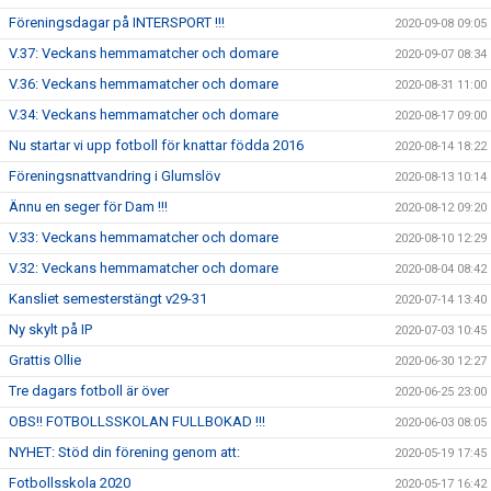
Föreningsdagar på INTERSPORT !!!
2020-09-08 09:05
V.37: Veckans hemmamatcher och domare
2020-09-07 08:34
V.36: Veckans hemmamatcher och domare
2020-08-31 11:00
V.34: Veckans hemmamatcher och domare
2020-08-17 09:00
Nu startar vi upp fotboll för knattar födda 2016
2020-08-14 18:22
Föreningsnattvandring i Glumslöv
2020-08-13 10:14
Ännu en seger för Dam !!!
2020-08-12 09:20
V.33: Veckans hemmamatcher och domare
2020-08-10 12:29
V.32: Veckans hemmamatcher och domare
2020-08-04 08:42
Kansliet semesterstängt v29-31
2020-07-14 13:40
Ny skylt på IP
2020-07-03 10:45
Grattis Ollie
2020-06-30 12:27
Tre dagars fotboll är över
2020-06-25 23:00
OBS!! FOTBOLLSSKOLAN FULLBOKAD !!!
2020-06-03 08:05
NYHET: Stöd din förening genom att:
2020-05-19 17:45
Fotbollsskola 2020
2020-05-17 16:42