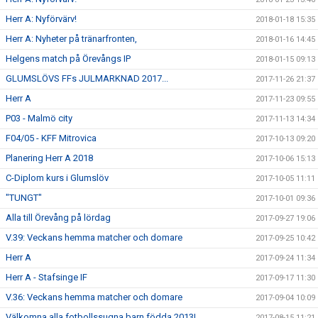
Herr A: Nyförvärv!
2018-01-18 15:35
Herr A: Nyheter på tränarfronten,
2018-01-16 14:45
Helgens match på Örevångs IP
2018-01-15 09:13
GLUMSLÖVS FFs JULMARKNAD 2017...
2017-11-26 21:37
Herr A
2017-11-23 09:55
P03 - Malmö city
2017-11-13 14:34
F04/05 - KFF Mitrovica
2017-10-13 09:20
Planering Herr A 2018
2017-10-06 15:13
C-Diplom kurs i Glumslöv
2017-10-05 11:11
"TUNGT"
2017-10-01 09:36
Alla till Örevång på lördag
2017-09-27 19:06
V.39: Veckans hemma matcher och domare
2017-09-25 10:42
Herr A
2017-09-24 11:34
Herr A - Stafsinge IF
2017-09-17 11:30
V.36: Veckans hemma matcher och domare
2017-09-04 10:09
Välkomna alla fotbollssugna barn födda 2013!
2017-08-15 11:21