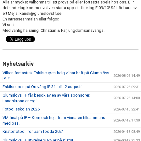
Alla är mycket välkomna till att prova på eller fortsätta spela hos oss. Blir
det underlag kommer vi även starta upp ett flicklag F 09/10! Så hör bara av
BLI MEDLEM
er! Mejla: kansli@glumslovsff.se
En intresseanmälan eller frågor.
Vi ses!
KLÄDKOLLEKTION
Med vänlig hälsning, Christian & Pär, ungdomsansvariga.
FOTBOLLSSKOLAN 2026
Nyhetsarkiv
Vilken fantastisk Eskilscupen-helg vi har haft på Glumslövs
2026-08-05 14:49
IP! ?
Eskilscupen på Örevång IP 31 juli - 2 augusti!
2026-07-28 09:31
Glumslövs FF får besök av en av våra sponsorer;
2026-07-26 14:00
Landskrona energi!
Fotbollsskolan 2026
2026-07-13 22:41
VM-final på IP – Kom och heja fram vinnaren tillsammans
2026-07-12 17:30
med oss!
Knattefotboll för barn födda 2021
2026-04-18 08:49
Glumslövs FF styrelse 2026 är på plats!
2026-03-17 21:23