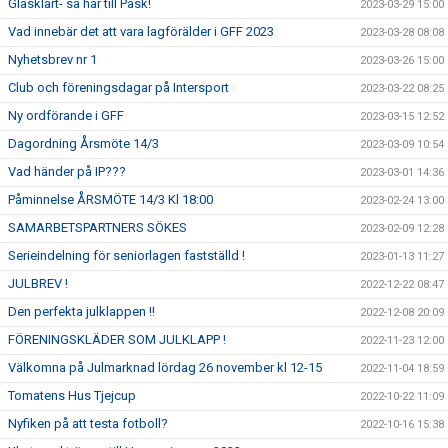
Glasklart- så här till Påsk!
2023-03-29 15:00
Vad innebär det att vara lagförälder i GFF 2023
2023-03-28 08:08
Nyhetsbrev nr 1
2023-03-26 15:00
Club och föreningsdagar på Intersport
2023-03-22 08:25
Ny ordförande i GFF
2023-03-15 12:52
Dagordning Årsmöte 14/3
2023-03-09 10:54
Vad händer på IP???
2023-03-01 14:36
Påminnelse ÅRSMÖTE 14/3 Kl 18:00
2023-02-24 13:00
SAMARBETSPARTNERS SÖKES
2023-02-09 12:28
Serieindelning för seniorlagen fastställd !
2023-01-13 11:27
JULBREV !
2022-12-22 08:47
Den perfekta julklappen !!
2022-12-08 20:09
FÖRENINGSKLÄDER SOM JULKLAPP !
2022-11-23 12:00
Välkomna på Julmarknad lördag 26 november kl 12-15
2022-11-04 18:59
Tomatens Hus Tjejcup
2022-10-22 11:09
Nyfiken på att testa fotboll?
2022-10-16 15:38