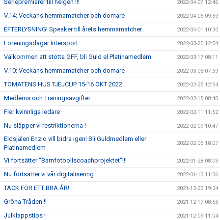
Seriepremiärer till helgen !!!
2022-04-07 12:46
V.14: Veckans hemmamatcher och domare
2022-04-06 09:59
EFTERLYSNING! Speaker till årets hemmamatcher.
2022-04-01 10:30
Föreningsdagar Intersport
2022-03-20 12:54
Välkommen att stötta GFF, bli Guld el Platinamedlem
2022-03-17 08:11
V.10: Veckans hemmamatcher och domare
2022-03-08 07:59
TOMATENS HUS TJEJCUP 15-16 OKT 2022
2022-02-25 12:54
Medlems och Träningsavgifter
2022-02-15 08:40
Fler kvinnliga ledare
2022-02-11 11:52
Nu släpper vi restriktionerna !
2022-02-09 10:47
Eldsjälen Enzio vill bidra igen! Bli Guldmedlem eller
2022-02-05 18:07
Platinamedlem
Vi fortsätter "Barnfotbollscoachprojektet"!!!
2022-01-28 08:09
Nu fortsätter vi vår digitalisering
2022-01-13 11:36
TACK FÖR ETT BRA ÅR!
2021-12-23 19:24
Gröna Tråden !!
2021-12-17 08:55
Julklappstips !
2021-12-09 11:04