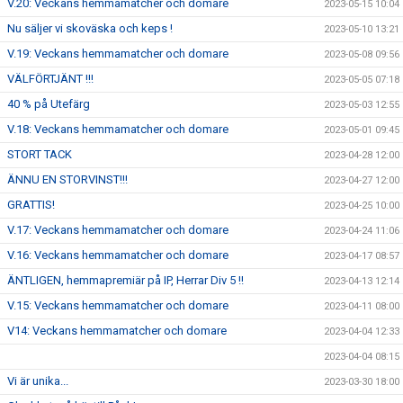
V.20: Veckans hemmamatcher och domare
2023-05-15 10:04
Nu säljer vi skoväska och keps !
2023-05-10 13:21
V.19: Veckans hemmamatcher och domare
2023-05-08 09:56
VÄLFÖRTJÄNT !!!
2023-05-05 07:18
40 % på Utefärg
2023-05-03 12:55
V.18: Veckans hemmamatcher och domare
2023-05-01 09:45
STORT TACK
2023-04-28 12:00
ÄNNU EN STORVINST!!!
2023-04-27 12:00
GRATTIS!
2023-04-25 10:00
V.17: Veckans hemmamatcher och domare
2023-04-24 11:06
V.16: Veckans hemmamatcher och domare
2023-04-17 08:57
ÄNTLIGEN, hemmapremiär på IP, Herrar Div 5 !!
2023-04-13 12:14
V.15: Veckans hemmamatcher och domare
2023-04-11 08:00
V14: Veckans hemmamatcher och domare
2023-04-04 12:33
2023-04-04 08:15
Vi är unika...
2023-03-30 18:00