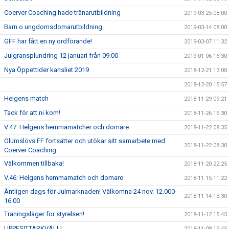
Coerver Coaching hade tränarutbildning
2019-03-25 08:00
Barn o ungdomsdomarutbildning
2019-03-14 08:00
GFF har fått en ny ordförande!
2019-03-07 11:32
Julgransplundring 12 januari från 09.00
2019-01-06 16:30
Nya Öppettider kansliet 2019
2018-12-21 13:00
2018-12-20 15:57
Helgens match
2018-11-29 09:21
Tack för att ni kom!
2018-11-26 16:30
V.47: Helgens hemmamatcher och domare
2018-11-22 08:35
Glumslövs FF fortsätter och utökar sitt samarbete med
2018-11-22 08:30
Coerver Coaching
Välkommen tillbaka!
2018-11-20 22:25
V.46: Helgens hemmamatch och domare
2018-11-15 11:22
Äntligen dags för Julmarknaden! Välkomna 24 nov. 12.000-
2018-11-14 13:30
16.00
Träningsläger för styrelsen!
2018-11-12 15:45
UPPESITTARKVÄLL!
2018-11-08 19:45