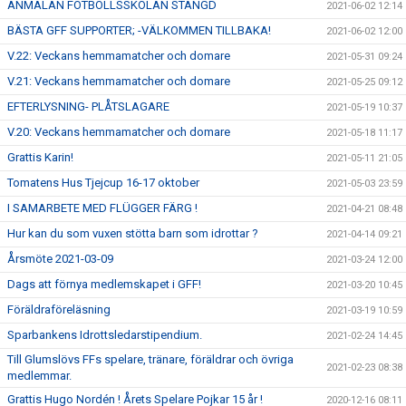
ANMÄLAN FOTBOLLSSKOLAN STÄNGD
2021-06-02 12:14
BÄSTA GFF SUPPORTER; -VÄLKOMMEN TILLBAKA!
2021-06-02 12:00
V.22: Veckans hemmamatcher och domare
2021-05-31 09:24
V.21: Veckans hemmamatcher och domare
2021-05-25 09:12
EFTERLYSNING- PLÅTSLAGARE
2021-05-19 10:37
V.20: Veckans hemmamatcher och domare
2021-05-18 11:17
Grattis Karin!
2021-05-11 21:05
Tomatens Hus Tjejcup 16-17 oktober
2021-05-03 23:59
I SAMARBETE MED FLÜGGER FÄRG !
2021-04-21 08:48
Hur kan du som vuxen stötta barn som idrottar ?
2021-04-14 09:21
Årsmöte 2021-03-09
2021-03-24 12:00
Dags att förnya medlemskapet i GFF!
2021-03-20 10:45
Föräldraföreläsning
2021-03-19 10:59
Sparbankens Idrottsledarstipendium.
2021-02-24 14:45
Till Glumslövs FFs spelare, tränare, föräldrar och övriga
2021-02-23 08:38
medlemmar.
Grattis Hugo Nordén ! Årets Spelare Pojkar 15 år !
2020-12-16 08:11