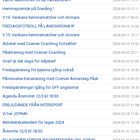
2024-04-21 19:51
Hemmapremiär på Örevång !
2024-04-19 12:11
V.16: Veckans hemmamatcher och domare
2024-04-17 08:41
FREDAGSFOTBOLL PÅ LANDSKRONA IP
2024-04-16 13:00
V.15: Veckans hemmamatcher och domare
2024-04-11 10:17
Arbetet med Coerver Coaching fortsätter!
2024-04-10 19:54
Påskträning med Coerver Coaching
2024-04-02 22:11
Snart är det dags för säljstart!
2024-03-22 07:00
Fredagsträning för tjejerna igång också
2024-03-14 18:30
Påminnelse Extraträning med Coerver Annandag Påsk
2024-03-14 09:29
Fredagsträningar igång för GFF ungdomar
2024-03-06 18:30
Agenda Årsmötet 12/3 kl 18:30
2024-03-05 12:08
ERBJUDANDE FRÅN INTERSPORT
2024-02-27 11:08
Vi har JOYNAt
2024-02-18 17:46
Aktivitetskalendern för lagen 2024
2024-02-15 12:18
Årsmöte 12/3 Kl 18:30
2024-01-31 12:00
NU KOMMER FÖRSTA INFORMATIONEN OM JOYNA!