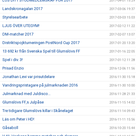
LÖS DITT STÖDMEDLEMSKAP FÖR 2017
2017-04-01 15:29
Landskronagalan 2017
2017-03-06 19:37
Styrelsearbete
2017-03-03 15:03
LJUS ÖVER UTEGYM!
2017-02-12 11:22
DM-matcher 2017
2017-02-07 13:07
Distriktspojkturneringen PostNord Cup 2017
2017-01-20 13:20
13 692 kr från Svenska Spel till Glumslövs FF
2017-01-16 22:05
Spel i div. 3!
2017-01-12 11:28
Prisad Enzio
2016-12-06 11:56
Jonathan Levi var prisutdelare
2016-11-30 15:18
Vandringspristagare på julmarknaden 2016
2016-11-30 10:00
Julmarknad med Juldisco…
2016-11-28 21:33
Glumslövs FF,s Julpåse
2016-11-15 14:02
Tre tidigare Glumslövs killar i Skånelaget
2016-11-14 09:43
Läs om Peter i HD!
2016-11-11 15:56
Gåsaboll
2016-10-20 15:44