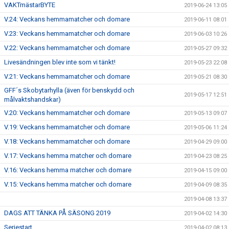
VAKTmästarBYTE
2019-06-24 13:05
V.24: Veckans hemmamatcher och domare
2019-06-11 08:01
V.23: Veckans hemmamatcher och domare
2019-06-03 10:26
V.22: Veckans hemmamatcher och domare
2019-05-27 09:32
Livesändningen blev inte som vi tänkt!
2019-05-23 22:08
V.21: Veckans hemmamatcher och domare
2019-05-21 08:30
GFF´s Skobytarhylla (även för benskydd och
2019-05-17 12:51
målvaktshandskar)
V.20: Veckans hemmamatcher och domare
2019-05-13 09:07
V.19: Veckans hemmamatcher och domare
2019-05-06 11:24
V.18: Veckans hemmamatcher och domare
2019-04-29 09:00
V.17: Veckans hemma matcher och domare
2019-04-23 08:25
V.16: Veckans hemma matcher och domare
2019-04-15 09:00
V.15: Veckans hemma matcher och domare
2019-04-09 08:35
2019-04-08 13:37
DAGS ATT TÄNKA PÅ SÄSONG 2019
2019-04-02 14:30
Seriestart
2019-04-02 08:13