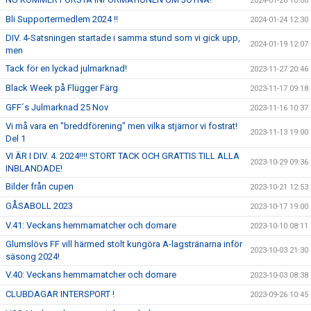
2024-01-26 10:00
Bli Supportermedlem 2024 !!
2024-01-24 12:30
DIV. 4-Satsningen startade i samma stund som vi gick upp,
2024-01-19 12:07
men
Tack för en lyckad julmarknad!
2023-11-27 20:46
Black Week på Flügger Färg
2023-11-17 09:18
GFF´s Julmarknad 25 Nov
2023-11-16 10:37
Vi må vara en "breddförening" men vilka stjärnor vi fostrat!
2023-11-13 19:00
Del 1
VI ÄR I DIV. 4. 2024!!!! STORT TACK OCH GRATTIS TILL ALLA
2023-10-29 09:36
INBLANDADE!
Bilder från cupen
2023-10-21 12:53
GÅSABOLL 2023
2023-10-17 19:00
V.41: Veckans hemmamatcher och domare
2023-10-10 08:11
Glumslövs FF vill härmed stolt kungöra A-lagstränarna inför
2023-10-03 21:30
säsong 2024!
V.40: Veckans hemmamatcher och domare
2023-10-03 08:38
CLUBDAGAR INTERSPORT !
2023-09-26 10:45