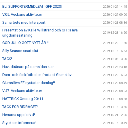
BLI SUPPORTERMEDLEM i GFF 2020!
2020-01-27 14:45
V.05: Veckans aktiviteter
2020-01-27 09:00
Samarbete med Intersport
2020-01-21 08:36
Presentation av Kalle Willstrand och GFF:s nya
2019-12-28 16:20
ungdomssatsning
GOD JUL O GOTT NYTT ÅR !!!
2019-12-20 11:50
Silly Season snart slut
2019-12-15 16:33
TACK!
2019-12-03 13:00
Huvudtränare på damsidan klar!
2019-11-26 23:18
Dam- och flickfotbollen frodas i Glumslöv
2019-11-20 16:03
Glumslövs FF nystartar damlag!!
2019-11-20 08:49
V.47: Veckans aktiviteter
2019-11-20 08:03
HATTRICK Onsdag 20/11
2019-11-19 08:58
TACK FÖR BIDRAGET!
2019-11-13 13:36
Herrarna upp i div 4!
2019-10-21 12:06
Styrelsen informerar!
2019-10-18 10:49