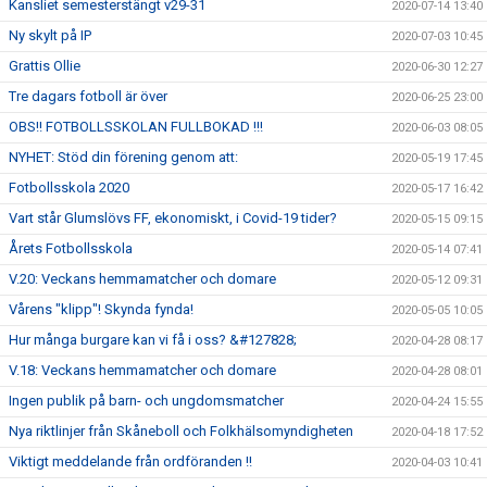
Kansliet semesterstängt v29-31
2020-07-14 13:40
Ny skylt på IP
2020-07-03 10:45
Grattis Ollie
2020-06-30 12:27
Tre dagars fotboll är över
2020-06-25 23:00
OBS!! FOTBOLLSSKOLAN FULLBOKAD !!!
2020-06-03 08:05
NYHET: Stöd din förening genom att:
2020-05-19 17:45
Fotbollsskola 2020
2020-05-17 16:42
Vart står Glumslövs FF, ekonomiskt, i Covid-19 tider?
2020-05-15 09:15
Årets Fotbollsskola
2020-05-14 07:41
V.20: Veckans hemmamatcher och domare
2020-05-12 09:31
Vårens "klipp"! Skynda fynda!
2020-05-05 10:05
Hur många burgare kan vi få i oss? &#127828;
2020-04-28 08:17
V.18: Veckans hemmamatcher och domare
2020-04-28 08:01
Ingen publik på barn- och ungdomsmatcher
2020-04-24 15:55
Nya riktlinjer från Skåneboll och Folkhälsomyndigheten
2020-04-18 17:52
Viktigt meddelande från ordföranden !!
2020-04-03 10:41