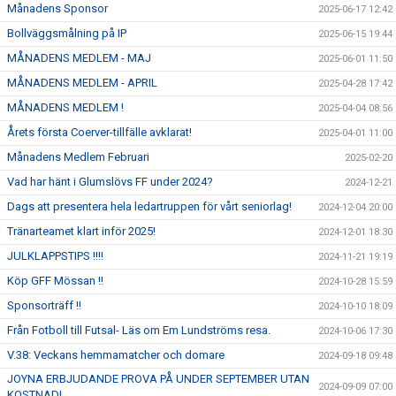
Månadens Sponsor
2025-06-17 12:42
Bollväggsmålning på IP
2025-06-15 19:44
MÅNADENS MEDLEM - MAJ
2025-06-01 11:50
MÅNADENS MEDLEM - APRIL
2025-04-28 17:42
MÅNADENS MEDLEM !
2025-04-04 08:56
Årets första Coerver-tillfälle avklarat!
2025-04-01 11:00
Månadens Medlem Februari
2025-02-20
Vad har hänt i Glumslövs FF under 2024?
2024-12-21
Dags att presentera hela ledartruppen för vårt seniorlag!
2024-12-04 20:00
Tränarteamet klart inför 2025!
2024-12-01 18:30
JULKLAPPSTIPS !!!!
2024-11-21 19:19
Köp GFF Mössan !!
2024-10-28 15:59
Sponsorträff !!
2024-10-10 18:09
Från Fotboll till Futsal- Läs om Em Lundströms resa.
2024-10-06 17:30
V.38: Veckans hemmamatcher och domare
2024-09-18 09:48
JOYNA ERBJUDANDE PROVA PÅ UNDER SEPTEMBER UTAN
2024-09-09 07:00
KOSTNAD!