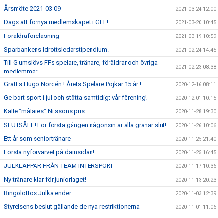
Årsmöte 2021-03-09
2021-03-24 12:00
Dags att förnya medlemskapet i GFF!
2021-03-20 10:45
Föräldraföreläsning
2021-03-19 10:59
Sparbankens Idrottsledarstipendium.
2021-02-24 14:45
Till Glumslövs FFs spelare, tränare, föräldrar och övriga
2021-02-23 08:38
medlemmar.
Grattis Hugo Nordén ! Årets Spelare Pojkar 15 år !
2020-12-16 08:11
Ge bort sport i jul och stötta samtidigt vår förening!
2020-12-01 10:15
Kalle "målares" Nilssons pris
2020-11-28 19:30
SLUTSÅLT ! För första gången någonsin är alla granar slut!
2020-11-26 10:06
Ett år som seniortränare
2020-11-25 21:40
Första nyförvärvet på damsidan!
2020-11-25 16:45
JULKLAPPAR FRÅN TEAM INTERSPORT
2020-11-17 10:36
Ny tränare klar för juniorlaget!
2020-11-13 20:23
Bingolottos Julkalender
2020-11-03 12:39
Styrelsens beslut gällande de nya restriktionerna
2020-11-01 11:06