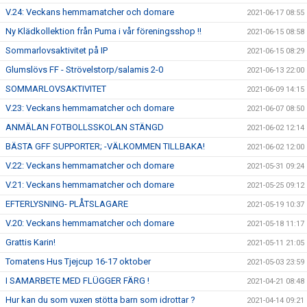
V.24: Veckans hemmamatcher och domare
2021-06-17 08:55
Ny Klädkollektion från Puma i vår föreningsshop !!
2021-06-15 08:58
Sommarlovsaktivitet på IP
2021-06-15 08:29
Glumslövs FF - Strövelstorp/salamis 2-0
2021-06-13 22:00
SOMMARLOVSAKTIVITET
2021-06-09 14:15
V.23: Veckans hemmamatcher och domare
2021-06-07 08:50
ANMÄLAN FOTBOLLSSKOLAN STÄNGD
2021-06-02 12:14
BÄSTA GFF SUPPORTER; -VÄLKOMMEN TILLBAKA!
2021-06-02 12:00
V.22: Veckans hemmamatcher och domare
2021-05-31 09:24
V.21: Veckans hemmamatcher och domare
2021-05-25 09:12
EFTERLYSNING- PLÅTSLAGARE
2021-05-19 10:37
V.20: Veckans hemmamatcher och domare
2021-05-18 11:17
Grattis Karin!
2021-05-11 21:05
Tomatens Hus Tjejcup 16-17 oktober
2021-05-03 23:59
I SAMARBETE MED FLÜGGER FÄRG !
2021-04-21 08:48
Hur kan du som vuxen stötta barn som idrottar ?
2021-04-14 09:21