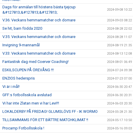
Dags för anmälan till höstens bästa tjejcup
2024-09-08 10:22
&#127813;&#127813;&#127813;
V.36: Veckans hemmamatcher och domare
2024-09-03 08:22
Se hit, barn födda 2020
2024-08-28 22:02
V.35: Veckans hemmamatcher och domare
2024-08-28 11:07
Invigning 9-mannamål
2024-08-19 21:35
V.33: Veckans hemmamatcher och domare
2024-08-13 12:08
Fantastisk dag med Coerver Coaching!
2024-08-01 06:49
ESKILSCUPEN PÅ ÖREVÅNG !!!
2024-07-24 09:38
ENZIOS hederspris
2024-07-23 07:00
Vi är i mål!
2024-06-30 20:47
GFF:s fotbollsskola avslutad
2024-06-30 20:31
Vi har inte Zlatan men vi har Levi!!!
2024-06-03 20:30
LOKALDERBY PÅ FREDAG! GLUMSLÖVS FF - IK WORMO
2024-05-28 21:30
TILLSAMMAMS FÖR ETT BÄTTRE MATCHKLIMAT !!
2024-05-17 10:50
Procamp Fotbollsskola !
2024-05-16 09:03