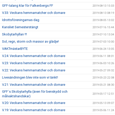
GFF-talang klar för Falkenbergs FF
2019-08-13 15:03
V.33: Veckans hemmamatcher och domare
2019-08-13 08:19
Idrottsföreningarnas dag
2019-08-05 13:02
Kansliet Semesterstängt
2019-07-16 15:44
Skobytarhyllan !!!
2019-07-10 13:04
Sol, regn, storm och massor av glädje!
2019-07-03 10:00
VAKTmästarBYTE
2019-06-24 13:05
V.24: Veckans hemmamatcher och domare
2019-06-11 08:01
V.23: Veckans hemmamatcher och domare
2019-06-03 10:26
V.22: Veckans hemmamatcher och domare
2019-05-27 09:32
Livesändningen blev inte som vi tänkt!
2019-05-23 22:08
V.21: Veckans hemmamatcher och domare
2019-05-21 08:30
GFF´s Skobytarhylla (även för benskydd och
2019-05-17 12:51
målvaktshandskar)
V.20: Veckans hemmamatcher och domare
2019-05-13 09:07
V.19: Veckans hemmamatcher och domare
2019-05-06 11:24