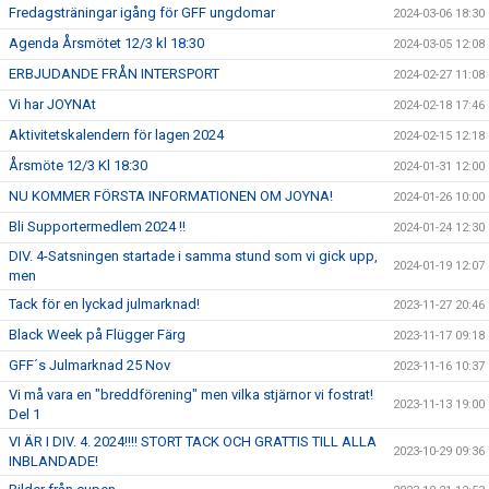
Fredagsträningar igång för GFF ungdomar
2024-03-06 18:30
Agenda Årsmötet 12/3 kl 18:30
2024-03-05 12:08
ERBJUDANDE FRÅN INTERSPORT
2024-02-27 11:08
Vi har JOYNAt
2024-02-18 17:46
Aktivitetskalendern för lagen 2024
2024-02-15 12:18
Årsmöte 12/3 Kl 18:30
2024-01-31 12:00
NU KOMMER FÖRSTA INFORMATIONEN OM JOYNA!
2024-01-26 10:00
Bli Supportermedlem 2024 !!
2024-01-24 12:30
DIV. 4-Satsningen startade i samma stund som vi gick upp,
2024-01-19 12:07
men
Tack för en lyckad julmarknad!
2023-11-27 20:46
Black Week på Flügger Färg
2023-11-17 09:18
GFF´s Julmarknad 25 Nov
2023-11-16 10:37
Vi må vara en "breddförening" men vilka stjärnor vi fostrat!
2023-11-13 19:00
Del 1
VI ÄR I DIV. 4. 2024!!!! STORT TACK OCH GRATTIS TILL ALLA
2023-10-29 09:36
INBLANDADE!