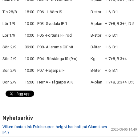
Tis 28/8
18:00
F06 - Höörs IS
B-stor
H:6, B:1
BLI MEDLEM
Lör 1/9
10:00
P03 -Svedala IF 1
A-plan
H:7+8, B:3+4, D:5
KLÄDKOLLEKTION
Lör 1/9
10:00
F06 -Fortuna FF röd
B-stor
H:6, B:1
FOTBOLLSSKOLAN 2026
Sön 2/9
09:00
P08- Allerums GIF vit
B-liten
H:6, B:1
Sön 2/9
10:00
P04 - Röstånga IS (9m)
Kg
H:7+8, B:3+4
Sön 2/9
10:30
P07 -Häljarps IF
B-liten
H:6, B:1
Sön 2/9
15:00
Herr A - Tågarps AIK
A-plan
H:7+8, B:3+4, D:5
Nyhetsarkiv
Vilken fantastisk Eskilscupen-helg vi har haft på Glumslövs
2026-08-05 14:49
IP! ?