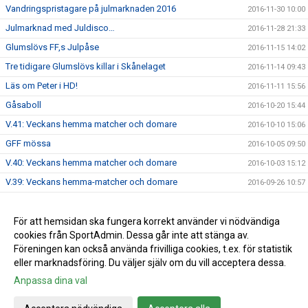
Vandringspristagare på julmarknaden 2016
2016-11-30 10:00
Julmarknad med Juldisco…
2016-11-28 21:33
Glumslövs FF,s Julpåse
2016-11-15 14:02
Tre tidigare Glumslövs killar i Skånelaget
2016-11-14 09:43
Läs om Peter i HD!
2016-11-11 15:56
Gåsaboll
2016-10-20 15:44
V.41: Veckans hemma matcher och domare
2016-10-10 15:06
GFF mössa
2016-10-05 09:50
V.40: Veckans hemma matcher och domare
2016-10-03 15:12
V.39: Veckans hemma-matcher och domare
2016-09-26 10:57
V.38: veckan hemmamatcher och domare
2016-09-19 12:41
Info brev augusti 2016
För att hemsidan ska fungera korrekt använder vi nödvändiga
2016-09-14 15:35
cookies från SportAdmin. Dessa går inte att stänga av.
Damerna: Äntligen vinst!
2016-09-05 09:59
Föreningen kan också använda frivilliga cookies, t.ex. för statistik
eller marknadsföring. Du väljer själv om du vill acceptera dessa.
Anpassa dina val
Cookie-inställningar
Gå till Webbversion