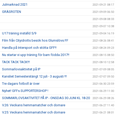
Julmarknad 2021
2021-09-21 08:17
GRÄSROTEN
2021-09-09 06:50
2021-09-08 08:33
2021-09-07 10:38
U17 träning inställd 5/9
2021-09-04 16:19
Film från Cityidrotts besök hos Glumslövs FF
2021-08-26 08:41
Handla på Intersport och stötta GFF!!
2021-08-24 09:23
Nu startar vi upp träning för barn födda 2017!!
2021-08-15 08:50
TACK TACK TACK!!!
2021-08-10 12:58
Sommarlovsaktivitet på IP
2021-07-09 08:05
Kansliet Semesterstängt 12 juli - 3 augusti !!!
2021-07-07 09:50
Tre dagars fotboll är över
2021-06-30 23:59
Nyhet! GFFs SUPPORTERSHOP !
2021-06-29 11:00
SOMMARLOVSAKTIVITET PÅ IP - ONSDAG 30 JUNI KL 18-20
2021-06-29 08:26
V.26: Veckans hemmamatcher och domare
2021-06-27 11:40
V.25: Veckans hemmamatcher och domare
2021-06-21 08:01