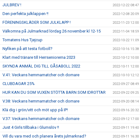
JULBREV !
2022-12-22 08:47
Den perfekta julklappen !!
2022-12-08 20:09
FÖRENINGSKLÄDER SOM JULKLAPP !
2022-11-23 12:00
Välkomna på Julmarknad lördag 26 november kl 12-15
2022-11-04 18:59
Tomatens Hus Tjejcup
2022-10-22 11:09
Nyfiken på att testa fotboll?
2022-10-16 15:38
Klart med tränare till Herrseniorerna 2023
2022-10-12 10:00
SKYNDA ANMÄL DIG TILL GÅSABOLL 2022
2022-10-11 12:00
V.41: Veckans hemmamatcher och domare
2022-10-10 12:12
CLUBDAGAR 25%
2022-09-27 08:49
HUR KAN DU SOM VUXEN STÖTTA BARN SOM IDROTTAR
2022-09-22 09:25
V.38: Veckans hemmamatcher och domare
2022-09-20 08:14
Klä dig i grön/vitt och möt upp på IP!
2022-09-16 20:32
V.37: Veckans hemmamatcher och domare
2022-09-12 17:00
Just 4 Girls tillbaka i Glumslöv !!
2022-09-11 19:40
Vill du vara med och planera årets julmarknad?
2022-09-11 16:30