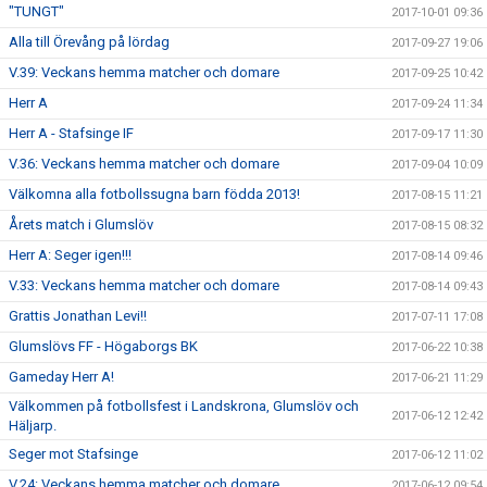
"TUNGT"
2017-10-01 09:36
Alla till Örevång på lördag
2017-09-27 19:06
V.39: Veckans hemma matcher och domare
2017-09-25 10:42
Herr A
2017-09-24 11:34
Herr A - Stafsinge IF
2017-09-17 11:30
V.36: Veckans hemma matcher och domare
2017-09-04 10:09
Välkomna alla fotbollssugna barn födda 2013!
2017-08-15 11:21
Årets match i Glumslöv
2017-08-15 08:32
Herr A: Seger igen!!!
2017-08-14 09:46
V.33: Veckans hemma matcher och domare
2017-08-14 09:43
Grattis Jonathan Levi!!
2017-07-11 17:08
Glumslövs FF - Högaborgs BK
2017-06-22 10:38
Gameday Herr A!
2017-06-21 11:29
Välkommen på fotbollsfest i Landskrona, Glumslöv och
2017-06-12 12:42
Häljarp.
Seger mot Stafsinge
2017-06-12 11:02
V.24: Veckans hemma matcher och domare
2017-06-12 09:54