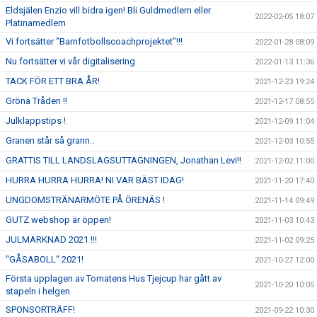
Eldsjälen Enzio vill bidra igen! Bli Guldmedlem eller
2022-02-05 18:07
Platinamedlem
Vi fortsätter "Barnfotbollscoachprojektet"!!!
2022-01-28 08:09
Nu fortsätter vi vår digitalisering
2022-01-13 11:36
TACK FÖR ETT BRA ÅR!
2021-12-23 19:24
Gröna Tråden !!
2021-12-17 08:55
Julklappstips !
2021-12-09 11:04
Granen står så grann..
2021-12-03 10:55
GRATTIS TILL LANDSLAGSUTTAGNINGEN, Jonathan Levi!!
2021-12-02 11:00
HURRA HURRA HURRA! NI VAR BÄST IDAG!
2021-11-20 17:40
UNGDOMSTRÄNARMÖTE PÅ ÖRENÄS !
2021-11-14 09:49
GUTZ webshop är öppen!
2021-11-03 10:43
JULMARKNAD 2021 !!!
2021-11-02 09:25
"GÅSABOLL" 2021!
2021-10-27 12:00
Första upplagen av Tomatens Hus Tjejcup har gått av
2021-10-20 10:05
stapeln i helgen
SPONSORTRÄFF!
2021-09-22 10:30