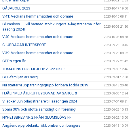
Bilder från cupen
2023-10-21 12:53
GÅSABOLL 2023
2023-10-17 19:00
V.41: Veckans hemmamatcher och domare
2023-10-10 08:11
Glumslövs FF vill härmed stolt kungöra A-lagstränarna inför
2023-10-03 21:30
säsong 2024!
V.40: Veckans hemmamatcher och domare
2023-10-03 08:38
CLUBDAGAR INTERSPORT !
2023-09-26 10:45
V.39: Veckans hemmamatcher och domare
2023-09-26 08:02
GFF:s egen låt
2023-09-22 21:42
TOMATENS HUS TJEJCUP 21-22 OKT !!
2023-09-05 12:46
GFF-familjen är i sorg!
2023-09-01 17:30
Nu startar vi upp träningsgrupp för barn födda 2019
2023-08-18 20:40
HJÄLP MED ÅTERUPPBYGGNAD AV SARGER!
2023-08-06 12:24
Vi söker Juniorlagstränare till säsongen 2024
2023-07-04 08:21
Spara 30% och stötta samtidigt din förening!
2023-06-26 10:13
NYHETSBREV NR 2 FRÅN GLUMSLÖVS FF
2023-06-22 13:00
Angående pyroteknik, rökbomber och bangers
2023-06-15 10:09