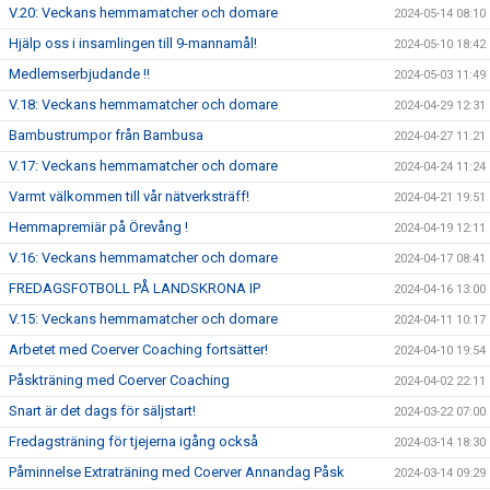
V.20: Veckans hemmamatcher och domare
2024-05-14 08:10
Hjälp oss i insamlingen till 9-mannamål!
2024-05-10 18:42
Medlemserbjudande !!
2024-05-03 11:49
V.18: Veckans hemmamatcher och domare
2024-04-29 12:31
Bambustrumpor från Bambusa
2024-04-27 11:21
V.17: Veckans hemmamatcher och domare
2024-04-24 11:24
Varmt välkommen till vår nätverksträff!
2024-04-21 19:51
Hemmapremiär på Örevång !
2024-04-19 12:11
V.16: Veckans hemmamatcher och domare
2024-04-17 08:41
FREDAGSFOTBOLL PÅ LANDSKRONA IP
2024-04-16 13:00
V.15: Veckans hemmamatcher och domare
2024-04-11 10:17
Arbetet med Coerver Coaching fortsätter!
2024-04-10 19:54
Påskträning med Coerver Coaching
2024-04-02 22:11
Snart är det dags för säljstart!
2024-03-22 07:00
Fredagsträning för tjejerna igång också
2024-03-14 18:30
Påminnelse Extraträning med Coerver Annandag Påsk
2024-03-14 09:29