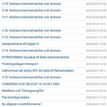
V.19: Veckans hemmamatcher och domare
2022-05-09 09:34
V.18: Veckans hemmamatcher och domare
2022-05-02 09:08
V.17: Veckans hemmamatcher och domare
2022-04-25 08:45
2022-04-22 10:01
V.16: Veckans hemmamatcher och domare
2022-04-19 08:02
V.15: Veckans hemmamatcher och domare
2022-04-11 16:20
Seriepremiärer till helgen !!!
2022-04-07 12:46
V.14: Veckans hemmamatcher och domare
2022-04-06 09:59
EFTERLYSNING! Speaker till årets hemmamatcher.
2022-04-01 10:30
Föreningsdagar Intersport
2022-03-20 12:54
Välkommen att stötta GFF, bli Guld el Platinamedlem
2022-03-17 08:11
V.10: Veckans hemmamatcher och domare
2022-03-08 07:59
TOMATENS HUS TJEJCUP 15-16 OKT 2022
2022-02-25 12:54
Medlems och Träningsavgifter
2022-02-15 08:40
Fler kvinnliga ledare
2022-02-11 11:52
Nu släpper vi restriktionerna !
2022-02-09 10:47