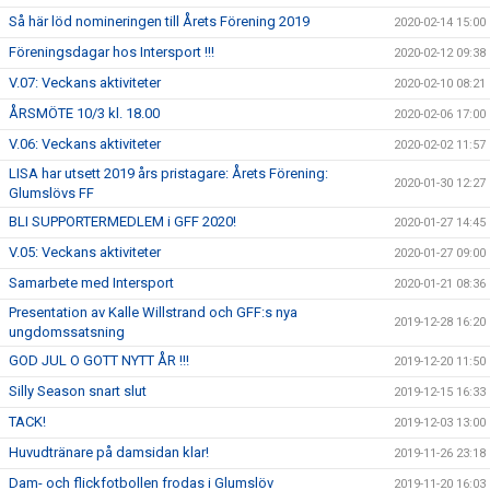
Så här löd nomineringen till Årets Förening 2019
2020-02-14 15:00
Föreningsdagar hos Intersport !!!
2020-02-12 09:38
V.07: Veckans aktiviteter
2020-02-10 08:21
ÅRSMÖTE 10/3 kl. 18.00
2020-02-06 17:00
V.06: Veckans aktiviteter
2020-02-02 11:57
LISA har utsett 2019 års pristagare: Årets Förening:
2020-01-30 12:27
Glumslövs FF
BLI SUPPORTERMEDLEM i GFF 2020!
2020-01-27 14:45
V.05: Veckans aktiviteter
2020-01-27 09:00
Samarbete med Intersport
2020-01-21 08:36
Presentation av Kalle Willstrand och GFF:s nya
2019-12-28 16:20
ungdomssatsning
GOD JUL O GOTT NYTT ÅR !!!
2019-12-20 11:50
Silly Season snart slut
2019-12-15 16:33
TACK!
2019-12-03 13:00
Huvudtränare på damsidan klar!
2019-11-26 23:18
Dam- och flickfotbollen frodas i Glumslöv
2019-11-20 16:03