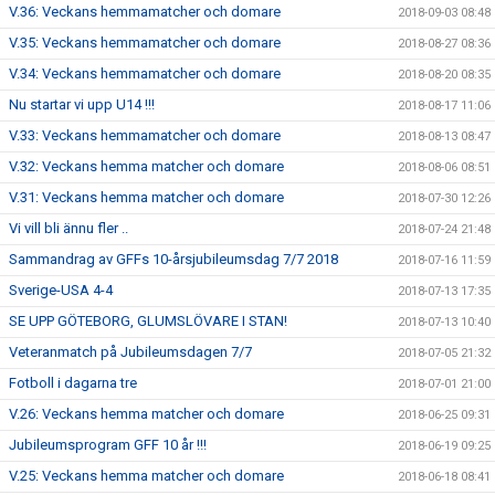
V.36: Veckans hemmamatcher och domare
2018-09-03 08:48
V.35: Veckans hemmamatcher och domare
2018-08-27 08:36
V.34: Veckans hemmamatcher och domare
2018-08-20 08:35
Nu startar vi upp U14 !!!
2018-08-17 11:06
V.33: Veckans hemmamatcher och domare
2018-08-13 08:47
V.32: Veckans hemma matcher och domare
2018-08-06 08:51
V.31: Veckans hemma matcher och domare
2018-07-30 12:26
Vi vill bli ännu fler ..
2018-07-24 21:48
Sammandrag av GFFs 10-årsjubileumsdag 7/7 2018
2018-07-16 11:59
Sverige-USA 4-4
2018-07-13 17:35
SE UPP GÖTEBORG, GLUMSLÖVARE I STAN!
2018-07-13 10:40
Veteranmatch på Jubileumsdagen 7/7
2018-07-05 21:32
Fotboll i dagarna tre
2018-07-01 21:00
V.26: Veckans hemma matcher och domare
2018-06-25 09:31
Jubileumsprogram GFF 10 år !!!
2018-06-19 09:25
V.25: Veckans hemma matcher och domare
2018-06-18 08:41