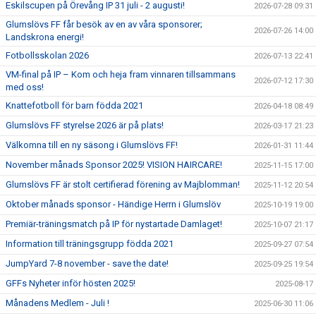
Eskilscupen på Örevång IP 31 juli - 2 augusti!
2026-07-28 09:31
Glumslövs FF får besök av en av våra sponsorer;
2026-07-26 14:00
Landskrona energi!
Fotbollsskolan 2026
2026-07-13 22:41
VM-final på IP – Kom och heja fram vinnaren tillsammans
2026-07-12 17:30
med oss!
Knattefotboll för barn födda 2021
2026-04-18 08:49
Glumslövs FF styrelse 2026 är på plats!
2026-03-17 21:23
Välkomna till en ny säsong i Glumslövs FF!
2026-01-31 11:44
November månads Sponsor 2025! VISION HAIRCARE!
2025-11-15 17:00
Glumslövs FF är stolt certifierad förening av Majblomman!
2025-11-12 20:54
Oktober månads sponsor - Händige Herrn i Glumslöv
2025-10-19 19:00
Premiär-träningsmatch på IP för nystartade Damlaget!
2025-10-07 21:17
Information till träningsgrupp födda 2021
2025-09-27 07:54
JumpYard 7-8 november - save the date!
2025-09-25 19:54
GFFs Nyheter inför hösten 2025!
2025-08-17
Månadens Medlem - Juli !
2025-06-30 11:06