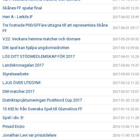
Skånes FF spelar final
2017-06-09 13:29
Herr A - Lerkils IF
2017-06-02 13:49
Tre fostrade P00/GFFáre uttagna till att representera Skåne
2017-06-01 09:17
FF
V.22: Veckans hemma matcher och domare
2017-05-29 09:32
Ditt spel kan hjälpa ungdomsidrotten
2017-05-10 09:06
LÖS DITT STÖDMEDLEMSKAP FÖR 2017
2017-04-01 15:29
Landskronagalan 2017
2017-03-06 19:37
Styrelsearbete
2017-03-03 15:03
LJUS ÖVER UTEGYM!
2017-02-12 11:22
DM-matcher 2017
2017-02-07 13:07
Distriktspojkturneringen PostNord Cup 2017
2017-01-20 13:20
13 692 kr från Svenska Spel till Glumslövs FF
2017-01-16 22:05
Spel i div. 3!
2017-01-12 11:28
Prisad Enzio
2016-12-06 11:56
Jonathan Levi var prisutdelare
2016-11-30 15:18