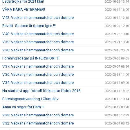
Ledartrojka för 2021 klar!
2020-10-28 13:44
VÅRA KÄRA VETERANER!
2020-10-14 16:00
V.42: Veckans hemmamatcher och domare
2020-10-12 12:15
Ravelli- Shopen är öppen igen !!!
2020-10-07 12:10
V.40: Veckans hemmamatcher och domare
2020-09-28 13:40
V.39: Veckans hemmamatcher och domare
2020-09-21 10:20
V.38: Veckans hemmamatcher och domare
2020-09-13 20:39
Föreningsdagar på INTERSPORT !!!
2020-09-08 09:05
V.37: Veckans hemmamatcher och domare
2020-09-07 08:34
V.36: Veckans hemmamatcher och domare
2020-08-31 11:00
V.34: Veckans hemmamatcher och domare
2020-08-17 09:00
Nu startar vi upp fotboll för knattar födda 2016
2020-08-14 18:22
Föreningsnattvandring i Glumslöv
2020-08-13 10:14
Ännu en seger för Dam !!!
2020-08-12 09:20
V.33: Veckans hemmamatcher och domare
2020-08-10 12:29
V.32: Veckans hemmamatcher och domare
2020-08-04 08:42