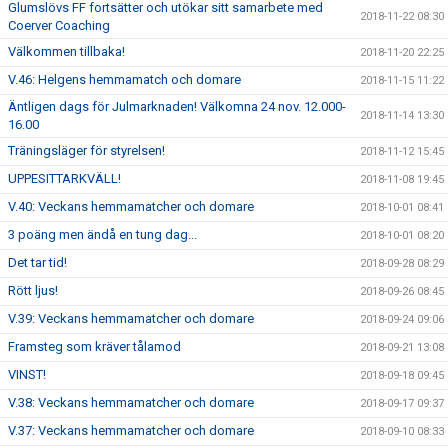
Glumslövs FF fortsätter och utökar sitt samarbete med
2018-11-22 08:30
Coerver Coaching
Välkommen tillbaka!
2018-11-20 22:25
V.46: Helgens hemmamatch och domare
2018-11-15 11:22
Äntligen dags för Julmarknaden! Välkomna 24 nov. 12.000-
2018-11-14 13:30
16.00
Träningsläger för styrelsen!
2018-11-12 15:45
UPPESITTARKVÄLL!
2018-11-08 19:45
V.40: Veckans hemmamatcher och domare
2018-10-01 08:41
3 poäng men ändå en tung dag...
2018-10-01 08:20
Det tar tid!
2018-09-28 08:29
Rött ljus!
2018-09-26 08:45
V.39: Veckans hemmamatcher och domare
2018-09-24 09:06
Framsteg som kräver tålamod
2018-09-21 13:08
VINST!
2018-09-18 09:45
V.38: Veckans hemmamatcher och domare
2018-09-17 09:37
V.37: Veckans hemmamatcher och domare
2018-09-10 08:33