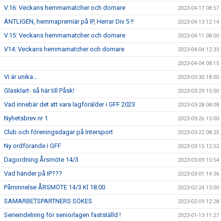
V.16: Veckans hemmamatcher och domare
2023-04-17 08:57
ÄNTLIGEN, hemmapremiär på IP, Herrar Div 5 !!
2023-04-13 12:14
V.15: Veckans hemmamatcher och domare
2023-04-11 08:00
V14: Veckans hemmamatcher och domare
2023-04-04 12:33
2023-04-04 08:15
Vi är unika...
2023-03-30 18:00
Glasklart- så här till Påsk!
2023-03-29 15:00
Vad innebär det att vara lagförälder i GFF 2023
2023-03-28 08:08
Nyhetsbrev nr 1
2023-03-26 15:00
Club och föreningsdagar på Intersport
2023-03-22 08:25
Ny ordförande i GFF
2023-03-15 12:52
Dagordning Årsmöte 14/3
2023-03-09 10:54
Vad händer på IP???
2023-03-01 14:36
Påminnelse ÅRSMÖTE 14/3 Kl 18:00
2023-02-24 13:00
SAMARBETSPARTNERS SÖKES
2023-02-09 12:28
Serieindelning för seniorlagen fastställd !
2023-01-13 11:27