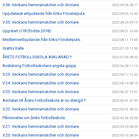
V.36: Veckans hemmamatcher och domare
2022-09-06 08:17
Uppdaterat erbjudande från Eriks Fönsterputs
2022-09-05 15:40
V.35: Veckans hemmamatcher och domare
2022-08-29 09:19
Uppstart U18 (födda 2018)
2022-08-21 16:00
Medlemserbjudande från Eriks Fönsterputs.
2022-08-11 19:00
Grattis Kalle
2022-07-29 17:00
ÅRETS FOTBOLLSSKOLA AVKLARAD !!
2022-07-05 08:02
Avslutning Fotbollsskolans yngsta grupp
2022-06-28 11:14
V.25: Veckans hemmamatcher och domare
2022-06-17 12:32
V.24: Veckans hemmamatcher och domare
2022-06-14 08:19
V.23: Veckans hemmamatcher och domare
2022-06-07 13:01
Anmälan till Årets Fotbollsskola är nu stängd !!
2022-06-01 07:49
V.22: Veckans hemmamatcher och domare
2022-05-31 08:55
Påminnelse om årets fotbollsskola
2022-05-26 20:00
V.21: Veckans hemmamatcher och domare
2022-05-23 08:34
V.20: Veckans hemmamatcher och domare
2022-05-16 08:54