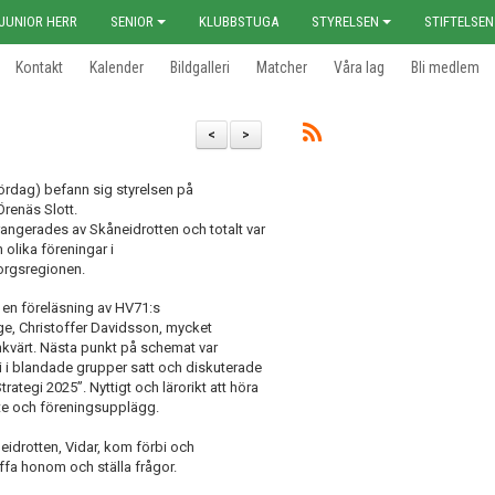
JUNIOR HERR
SENIOR
KLUBBSTUGA
STYRELSEN
STIFTELSEN
Kontakt
Kalender
Bildgalleri
Matcher
Våra lag
Bli medlem
<
>
lördag) befann sig styrelsen på
Örenäs Slott.
rangerades av Skåneidrotten och totalt var
n olika föreningar i
rgsregionen.
 en föreläsning av HV71:s
, Christoffer Davidsson, mycket
nkvärt. Nästa punkt på schemat var
 i blandade grupper satt och diskuterade
ategi 2025”. Nyttigt och lärorikt att höra
ete och föreningsupplägg.
neidrotten, Vidar, kom förbi och
räffa honom och ställa frågor.