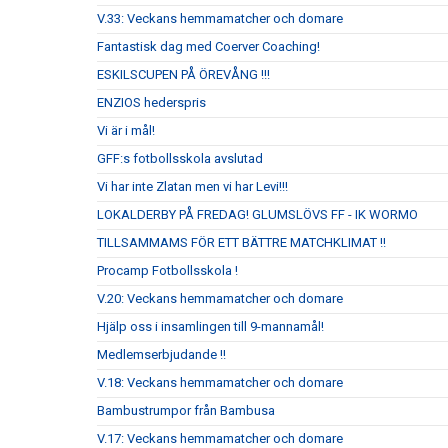
V.33: Veckans hemmamatcher och domare
Fantastisk dag med Coerver Coaching!
ESKILSCUPEN PÅ ÖREVÅNG !!!
ENZIOS hederspris
Vi är i mål!
GFF:s fotbollsskola avslutad
Vi har inte Zlatan men vi har Levi!!!
LOKALDERBY PÅ FREDAG! GLUMSLÖVS FF - IK WORMO
TILLSAMMAMS FÖR ETT BÄTTRE MATCHKLIMAT !!
Procamp Fotbollsskola !
V.20: Veckans hemmamatcher och domare
Hjälp oss i insamlingen till 9-mannamål!
Medlemserbjudande !!
V.18: Veckans hemmamatcher och domare
Bambustrumpor från Bambusa
V.17: Veckans hemmamatcher och domare