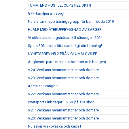
TOMATENS HUS TJEJCUP 21-22 OKT !!
GFF-familjen är i sorg!
Nu startar vi upp träningsgrupp för barn födda 2019
HJÄLP MED ÅTERUPPBYGGNAD AV SARGER!
Vi söker Juniorlagstränare till säsongen 2024
Spara 30% och stötta samtidigt din förening!
NYHETSBREV NR 2 FRÅN GLUMSLÖVS FF
Angående pyroteknik, rökbomber och bangers
V.24: Veckans hemmamatcher och domare
V.23: Veckans hemmamatcher och domare
Anmälan Stängd !!
V.22: Veckans hemmamatcher och domare
Intersport Clubdagar – 25% på alla skor
V.21: Veckans hemmamatcher och domare
V.20: Veckans hemmamatcher och domare
Nu säljer vi skoväska och keps !