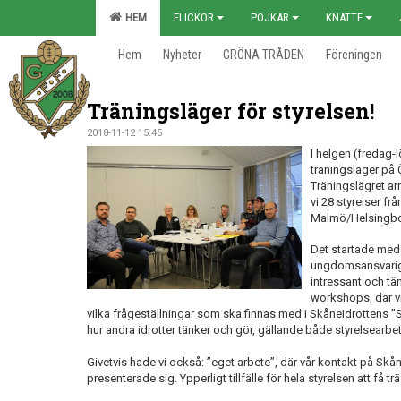
HEM
FLICKOR
POJKAR
KNATTE
Hem
Nyheter
GRÖNA TRÅDEN
Föreningen
Träningsläger för styrelsen!
2018-11-12 15:45
I helgen (fredag-
träningsläger på 
Träningslägret ar
vi 28 styrelser frå
Malmö/Helsingbo
Det startade med
ungdomsansvarige
intressant och tä
workshops, där vi
vilka frågeställningar som ska finnas med i Skåneidrottens ”Str
hur andra idrotter tänker och gör, gällande både styrelsearb
Givetvis hade vi också: ”eget arbete”, där vår kontakt på Skå
presenterade sig. Ypperligt tillfälle för hela styrelsen att få t