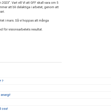
n 2023”. Vart vill VI att GFF skall vara om 5
mmer att bli delaktiga i arbetet, genom att
ari.
tet i mars. Så vi hoppas att många
d för visionsarbetets resultat.
! ?
 energi!
d oss!