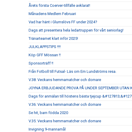
Årets första Coerver-tillfälle avklarat!
Månadens Medlem Februari
Vad har hänt i Glumslövs FF under 2024?
Dags att presentera hela ledartruppen för vårt seniorlag!
Tränarteamet klart inför 2025!
JULKLAPPSTIPS !!!!
Köp GFF Mössan !!
Sponsorträff !!
Från Fotboll till Futsal- Läs om Em Lundströms resa.
V.38: Veckans hemmamatcher och domare
JOYNA ERBJUDANDE PROVA PÅ UNDER SEPTEMBER UTAN 
Dags för anmälan till höstens bästa tjejcup &#127813;&#12
V.36: Veckans hemmamatcher och domare
Se hit, barn födda 2020
V.35: Veckans hemmamatcher och domare
Invigning 9-mannamål