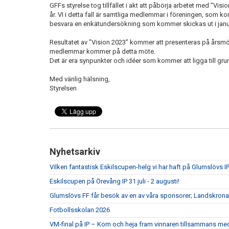
GFFs styrelse tog tillfället i akt att påbörja arbetet med ”Visio
år. VI i detta fall är samtliga medlemmar i föreningen, som ko
besvara en enkätundersökning som kommer skickas ut i janu
Resultatet av ”Vision 2023” kommer att presenteras på årsmö
medlemmar kommer på detta möte.
Det är era synpunkter och idéer som kommer att ligga till grun
Med vänlig hälsning,
Styrelsen
Nyhetsarkiv
Vilken fantastisk Eskilscupen-helg vi har haft på Glumslövs IP
Eskilscupen på Örevång IP 31 juli - 2 augusti!
Glumslövs FF får besök av en av våra sponsorer; Landskrona
Fotbollsskolan 2026
VM-final på IP – Kom och heja fram vinnaren tillsammans me