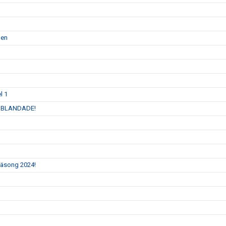
men
l 1
 INBLANDADE!
 säsong 2024!