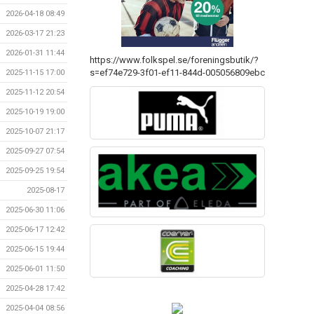
2026-04-18 08:49
2026-03-17 21:23
2026-01-31 11:44
https://www.folkspel.se/foreningsbutik/?
s=ef74e729-3f01-ef11-844d-005056809ebc
2025-11-15 17:00
2025-11-12 20:54
2025-10-19 19:00
2025-10-07 21:17
2025-09-27 07:54
2025-09-25 19:54
2025-08-17
2025-06-30 11:06
2025-06-17 12:42
2025-06-15 19:44
2025-06-01 11:50
2025-04-28 17:42
2025-04-04 08:56