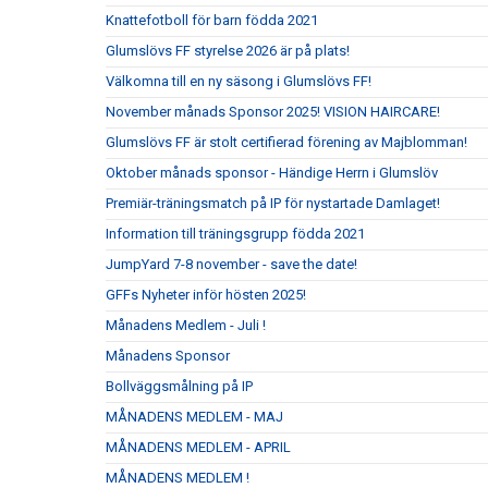
Knattefotboll för barn födda 2021
Glumslövs FF styrelse 2026 är på plats!
Välkomna till en ny säsong i Glumslövs FF!
November månads Sponsor 2025! VISION HAIRCARE!
Glumslövs FF är stolt certifierad förening av Majblomman!
Oktober månads sponsor - Händige Herrn i Glumslöv
Premiär-träningsmatch på IP för nystartade Damlaget!
Information till träningsgrupp födda 2021
JumpYard 7-8 november - save the date!
GFFs Nyheter inför hösten 2025!
Månadens Medlem - Juli !
Månadens Sponsor
Bollväggsmålning på IP
MÅNADENS MEDLEM - MAJ
MÅNADENS MEDLEM - APRIL
MÅNADENS MEDLEM !