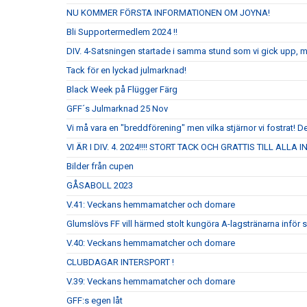
NU KOMMER FÖRSTA INFORMATIONEN OM JOYNA!
Bli Supportermedlem 2024 !!
DIV. 4-Satsningen startade i samma stund som vi gick upp, 
Tack för en lyckad julmarknad!
Black Week på Flügger Färg
GFF´s Julmarknad 25 Nov
Vi må vara en "breddförening" men vilka stjärnor vi fostrat! De
VI ÄR I DIV. 4. 2024!!!! STORT TACK OCH GRATTIS TILL ALLA
Bilder från cupen
GÅSABOLL 2023
V.41: Veckans hemmamatcher och domare
Glumslövs FF vill härmed stolt kungöra A-lagstränarna inför
V.40: Veckans hemmamatcher och domare
CLUBDAGAR INTERSPORT !
V.39: Veckans hemmamatcher och domare
GFF:s egen låt