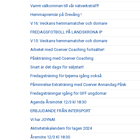
Varmt välkommen till vår nätverksträff!
Hemmapremiär på Örevång !
V.16: Veckans hemmamatcher och domare
FREDAGSFOTBOLL PÅ LANDSKRONA IP
V.15: Veckans hemmamatcher och domare
Arbetet med Coerver Coaching fortsätter!
Påskträning med Coerver Coaching
Snart är det dags för säljstart!
Fredagsträning för tjejerna igång också
Påminnelse Extraträning med Coerver Annandag Påsk
Fredagsträningar igång för GFF ungdomar
Agenda Årsmötet 12/3 kl 18:30
ERBJUDANDE FRÅN INTERSPORT
Vi har JOYNAt
Aktivitetskalendern för lagen 2024
Årsmöte 12/3 Kl 18:30