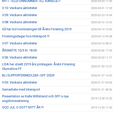
NYTT TELEFONNUMMER TILL KANSLIET!
2020-03-03 17:00
V.10: Veckans aktiviteter
2020-03-01 17:59
V.09: Veckans aktiviteter
2020-02-23 16:04
V.08: Veckans aktiviteter
2020-02-16 16:52
Så här löd nomineringen till Årets Förening 2019
2020-02-14 15:00
Föreningsdagar hos Intersport !!!
2020-02-12 09:38
V.07: Veckans aktiviteter
2020-02-10 08:21
ÅRSMÖTE 10/3 kl. 18.00
2020-02-06 17:00
V.06: Veckans aktiviteter
2020-02-02 11:57
LISA har utsett 2019 års pristagare: Årets Förening:
2020-01-30 12:27
Glumslövs FF
BLI SUPPORTERMEDLEM i GFF 2020!
2020-01-27 14:45
V.05: Veckans aktiviteter
2020-01-27 09:00
Samarbete med Intersport
2020-01-21 08:36
Presentation av Kalle Willstrand och GFF:s nya
2019-12-28 16:20
ungdomssatsning
GOD JUL O GOTT NYTT ÅR !!!
2019-12-20 11:50