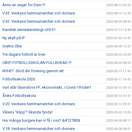
Ännu en seger för Dam !!!
2020-08-12 09:20
V.33: Veckans hemmamatcher och domare
2020-08-10 12:29
V.32: Veckans hemmamatcher och domare
2020-08-04 08:42
Kansliet semesterstängt v29-31
2020-07-14 13:40
Ny skylt på IP
2020-07-03 10:45
Grattis Ollie
2020-06-30 12:27
Tre dagars fotboll är över
2020-06-25 23:00
OBS!! FOTBOLLSSKOLAN FULLBOKAD !!!
2020-06-03 08:05
NYHET: Stöd din förening genom att:
2020-05-19 17:45
Fotbollsskola 2020
2020-05-17 16:42
Vart står Glumslövs FF, ekonomiskt, i Covid-19 tider?
2020-05-15 09:15
Årets Fotbollsskola
2020-05-14 07:41
V.20: Veckans hemmamatcher och domare
2020-05-12 09:31
Vårens "klipp"! Skynda fynda!
2020-05-05 10:05
Hur många burgare kan vi få i oss? &#127828;
2020-04-28 08:17
V.18: Veckans hemmamatcher och domare
2020-04-28 08:01