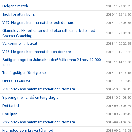
Helgens match
2018-11-29 09:21
Tack för att ni kom!
2018-11-26 16:30
V.47: Helgens hemmamatcher och domare
2018-11-22 08:35
Glumslövs FF fortsätter och utökar sitt samarbete med
2018-11-22 08:30
Coerver Coaching
Välkommen tillbaka!
2018-11-20 22:25
V.46: Helgens hemmamatch och domare
2018-11-15 11:22
Äntligen dags för Julmarknaden! Välkomna 24 nov. 12.000-
2018-11-14 13:30
16.00
Träningsläger för styrelsen!
2018-11-12 15:45
UPPESITTARKVÄLL!
2018-11-08 19:45
V.40: Veckans hemmamatcher och domare
2018-10-01 08:41
3 poäng men ändå en tung dag...
2018-10-01 08:20
Det tar tid!
2018-09-28 08:29
Rött ljus!
2018-09-26 08:45
V.39: Veckans hemmamatcher och domare
2018-09-24 09:06
Framsteg som kräver tålamod
2018-09-21 13:08