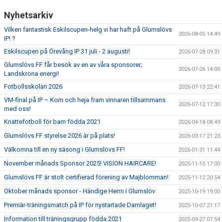
Nyhetsarkiv
Vilken fantastisk Eskilscupen-helg vi har haft på Glumslövs
2026-08-05 14:49
IP! ?
Eskilscupen på Örevång IP 31 juli - 2 augusti!
2026-07-28 09:31
Glumslövs FF får besök av en av våra sponsorer;
2026-07-26 14:00
Landskrona energi!
Fotbollsskolan 2026
2026-07-13 22:41
VM-final på IP – Kom och heja fram vinnaren tillsammans
2026-07-12 17:30
med oss!
Knattefotboll för barn födda 2021
2026-04-18 08:49
Glumslövs FF styrelse 2026 är på plats!
2026-03-17 21:23
Välkomna till en ny säsong i Glumslövs FF!
2026-01-31 11:44
November månads Sponsor 2025! VISION HAIRCARE!
2025-11-15 17:00
Glumslövs FF är stolt certifierad förening av Majblomman!
2025-11-12 20:54
Oktober månads sponsor - Händige Herrn i Glumslöv
2025-10-19 19:00
Premiär-träningsmatch på IP för nystartade Damlaget!
2025-10-07 21:17
Information till träningsgrupp födda 2021
2025-09-27 07:54