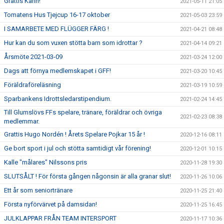
Grattis Karin!
2021-05-11 21:05
Tomatens Hus Tjejcup 16-17 oktober
2021-05-03 23:59
I SAMARBETE MED FLÜGGER FÄRG !
2021-04-21 08:48
Hur kan du som vuxen stötta barn som idrottar ?
2021-04-14 09:21
Årsmöte 2021-03-09
2021-03-24 12:00
Dags att förnya medlemskapet i GFF!
2021-03-20 10:45
Föräldraföreläsning
2021-03-19 10:59
Sparbankens Idrottsledarstipendium.
2021-02-24 14:45
Till Glumslövs FFs spelare, tränare, föräldrar och övriga
2021-02-23 08:38
medlemmar.
Grattis Hugo Nordén ! Årets Spelare Pojkar 15 år !
2020-12-16 08:11
Ge bort sport i jul och stötta samtidigt vår förening!
2020-12-01 10:15
Kalle "målares" Nilssons pris
2020-11-28 19:30
SLUTSÅLT ! För första gången någonsin är alla granar slut!
2020-11-26 10:06
Ett år som seniortränare
2020-11-25 21:40
Första nyförvärvet på damsidan!
2020-11-25 16:45
JULKLAPPAR FRÅN TEAM INTERSPORT
2020-11-17 10:36