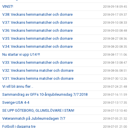
VINST!
2018-09-18 09:45
V.38: Veckans hemmamatcher och domare
2018-09-17 09:37
V.37: Veckans hemmamatcher och domare
2018-09-10 08:33
V.36: Veckans hemmamatcher och domare
2018-09-03 08:48
V.35: Veckans hemmamatcher och domare
2018-08-27 08:36
V.34: Veckans hemmamatcher och domare
2018-08-20 08:35
Nu startar vi upp U14 !!!
2018-08-17 11:06
V.33: Veckans hemmamatcher och domare
2018-08-13 08:47
V.32: Veckans hemma matcher och domare
2018-08-06 08:51
V.31: Veckans hemma matcher och domare
2018-07-30 12:26
Vi vill bli ännu fler ..
2018-07-24 21:48
Sammandrag av GFFs 10-årsjubileumsdag 7/7 2018
2018-07-16 11:59
Sverige-USA 4-4
2018-07-13 17:35
SE UPP GÖTEBORG, GLUMSLÖVARE I STAN!
2018-07-13 10:40
Veteranmatch på Jubileumsdagen 7/7
2018-07-05 21:32
Fotboll i dagarna tre
2018-07-01 21:00