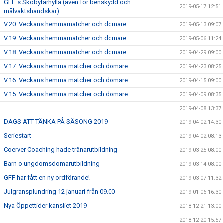
GFF´s Skobytarhylla (även för benskydd och
2019-05-17 12:51
målvaktshandskar)
V.20: Veckans hemmamatcher och domare
2019-05-13 09:07
V.19: Veckans hemmamatcher och domare
2019-05-06 11:24
V.18: Veckans hemmamatcher och domare
2019-04-29 09:00
V.17: Veckans hemma matcher och domare
2019-04-23 08:25
V.16: Veckans hemma matcher och domare
2019-04-15 09:00
V.15: Veckans hemma matcher och domare
2019-04-09 08:35
2019-04-08 13:37
DAGS ATT TÄNKA PÅ SÄSONG 2019
2019-04-02 14:30
Seriestart
2019-04-02 08:13
Coerver Coaching hade tränarutbildning
2019-03-25 08:00
Barn o ungdomsdomarutbildning
2019-03-14 08:00
GFF har fått en ny ordförande!
2019-03-07 11:32
Julgransplundring 12 januari från 09.00
2019-01-06 16:30
Nya Öppettider kansliet 2019
2018-12-21 13:00
2018-12-20 15:57