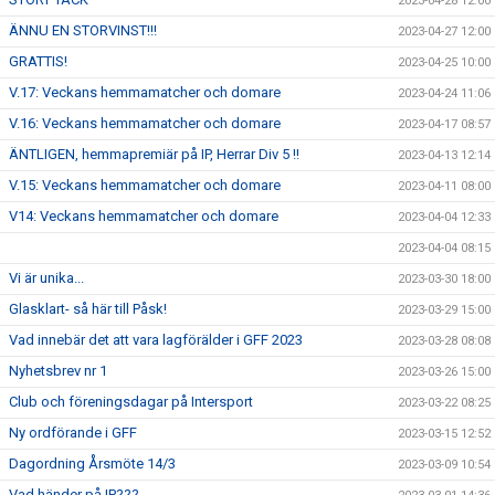
2023-04-28 12:00
ÄNNU EN STORVINST!!!
2023-04-27 12:00
GRATTIS!
2023-04-25 10:00
V.17: Veckans hemmamatcher och domare
2023-04-24 11:06
V.16: Veckans hemmamatcher och domare
2023-04-17 08:57
ÄNTLIGEN, hemmapremiär på IP, Herrar Div 5 !!
2023-04-13 12:14
V.15: Veckans hemmamatcher och domare
2023-04-11 08:00
V14: Veckans hemmamatcher och domare
2023-04-04 12:33
2023-04-04 08:15
Vi är unika...
2023-03-30 18:00
Glasklart- så här till Påsk!
2023-03-29 15:00
Vad innebär det att vara lagförälder i GFF 2023
2023-03-28 08:08
Nyhetsbrev nr 1
2023-03-26 15:00
Club och föreningsdagar på Intersport
2023-03-22 08:25
Ny ordförande i GFF
2023-03-15 12:52
Dagordning Årsmöte 14/3
2023-03-09 10:54
Vad händer på IP???