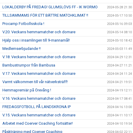
LOKALDERBY PÅ FREDAG! GLUMSLÖVS FF - IK WORMO
2024-05-28 21:30
TILLSAMMAMS FÖR ETT BÄTTRE MATCHKLIMAT !!
2024-05-17 10:50
Procamp Fotbollsskola !
2024-05-16 09:03
V.20: Veckans hemmamatcher och domare
2024-05-14 08:10
Hjälp oss i insamlingen till 9-mannamål!
2024-05-10 18:42
Medlemserbjudande !!
2024-05-03 11:49
V.18: Veckans hemmamatcher och domare
2024-04-29 12:31
Bambustrumpor från Bambusa
2024-04-27 11:21
V.17: Veckans hemmamatcher och domare
2024-04-24 11:24
Varmt välkommen till vår nätverksträff!
2024-04-21 19:51
Hemmapremiär på Örevång !
2024-04-19 12:11
V.16: Veckans hemmamatcher och domare
2024-04-17 08:41
FREDAGSFOTBOLL PÅ LANDSKRONA IP
2024-04-16 13:00
V.15: Veckans hemmamatcher och domare
2024-04-11 10:17
Arbetet med Coerver Coaching fortsätter!
2024-04-10 19:54
Påskträning med Coerver Coaching
2024-04-02 22:11