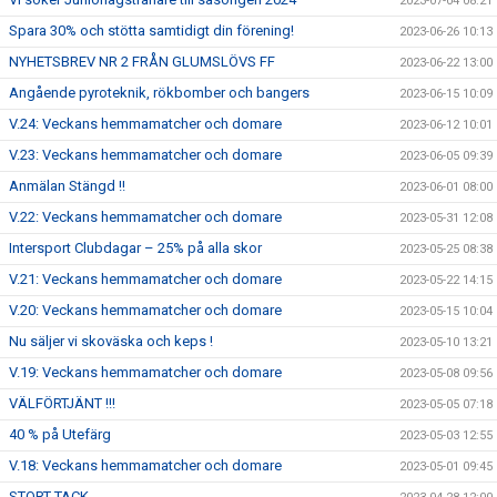
2023-07-04 08:21
Spara 30% och stötta samtidigt din förening!
2023-06-26 10:13
NYHETSBREV NR 2 FRÅN GLUMSLÖVS FF
2023-06-22 13:00
Angående pyroteknik, rökbomber och bangers
2023-06-15 10:09
V.24: Veckans hemmamatcher och domare
2023-06-12 10:01
V.23: Veckans hemmamatcher och domare
2023-06-05 09:39
Anmälan Stängd !!
2023-06-01 08:00
V.22: Veckans hemmamatcher och domare
2023-05-31 12:08
Intersport Clubdagar – 25% på alla skor
2023-05-25 08:38
V.21: Veckans hemmamatcher och domare
2023-05-22 14:15
V.20: Veckans hemmamatcher och domare
2023-05-15 10:04
Nu säljer vi skoväska och keps !
2023-05-10 13:21
V.19: Veckans hemmamatcher och domare
2023-05-08 09:56
VÄLFÖRTJÄNT !!!
2023-05-05 07:18
40 % på Utefärg
2023-05-03 12:55
V.18: Veckans hemmamatcher och domare
2023-05-01 09:45
STORT TACK