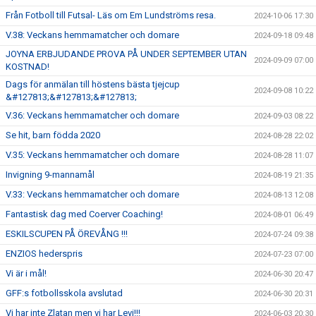
Från Fotboll till Futsal- Läs om Em Lundströms resa.
2024-10-06 17:30
V.38: Veckans hemmamatcher och domare
2024-09-18 09:48
JOYNA ERBJUDANDE PROVA PÅ UNDER SEPTEMBER UTAN
2024-09-09 07:00
KOSTNAD!
Dags för anmälan till höstens bästa tjejcup
2024-09-08 10:22
&#127813;&#127813;&#127813;
V.36: Veckans hemmamatcher och domare
2024-09-03 08:22
Se hit, barn födda 2020
2024-08-28 22:02
V.35: Veckans hemmamatcher och domare
2024-08-28 11:07
Invigning 9-mannamål
2024-08-19 21:35
V.33: Veckans hemmamatcher och domare
2024-08-13 12:08
Fantastisk dag med Coerver Coaching!
2024-08-01 06:49
ESKILSCUPEN PÅ ÖREVÅNG !!!
2024-07-24 09:38
ENZIOS hederspris
2024-07-23 07:00
Vi är i mål!
2024-06-30 20:47
GFF:s fotbollsskola avslutad
2024-06-30 20:31
Vi har inte Zlatan men vi har Levi!!!
2024-06-03 20:30