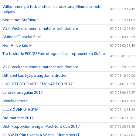
Välkommen på fotbollsfest i Landskrona, Glumslöv och
2017-06-12 12:42
Häljarp.
Seger mot Stafsinge
2017-06-12 11:02
V.24: Veckans hemma matcher och domare
2017-06-12 09:54
Skånes FF spelar final
2017-06-09 13:29
Herr A - Lerkils IF
2017-06-02 13:49
Tre fostrade P00/GFFáre uttagna till att representera Skåne
2017-06-01 09:17
FF
V.22: Veckans hemma matcher och domare
2017-05-29 09:32
Ditt spel kan hjälpa ungdomsidrotten
2017-05-10 09:06
LÖS DITT STÖDMEDLEMSKAP FÖR 2017
2017-04-01 15:29
Landskronagalan 2017
2017-03-06 19:37
Styrelsearbete
2017-03-03 15:03
LJUS ÖVER UTEGYM!
2017-02-12 11:22
DM-matcher 2017
2017-02-07 13:07
Distriktspojkturneringen PostNord Cup 2017
2017-01-20 13:20
13 692 kr från Svenska Spel till Glumslövs FF
2017-01-16 22:05