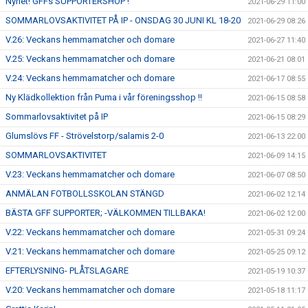
Nyhet! GFFs SUPPORTERSHOP !
2021-06-29 11:00
SOMMARLOVSAKTIVITET PÅ IP - ONSDAG 30 JUNI KL 18-20
2021-06-29 08:26
V.26: Veckans hemmamatcher och domare
2021-06-27 11:40
V.25: Veckans hemmamatcher och domare
2021-06-21 08:01
V.24: Veckans hemmamatcher och domare
2021-06-17 08:55
Ny Klädkollektion från Puma i vår föreningsshop !!
2021-06-15 08:58
Sommarlovsaktivitet på IP
2021-06-15 08:29
Glumslövs FF - Strövelstorp/salamis 2-0
2021-06-13 22:00
SOMMARLOVSAKTIVITET
2021-06-09 14:15
V.23: Veckans hemmamatcher och domare
2021-06-07 08:50
ANMÄLAN FOTBOLLSSKOLAN STÄNGD
2021-06-02 12:14
BÄSTA GFF SUPPORTER; -VÄLKOMMEN TILLBAKA!
2021-06-02 12:00
V.22: Veckans hemmamatcher och domare
2021-05-31 09:24
V.21: Veckans hemmamatcher och domare
2021-05-25 09:12
EFTERLYSNING- PLÅTSLAGARE
2021-05-19 10:37
V.20: Veckans hemmamatcher och domare
2021-05-18 11:17