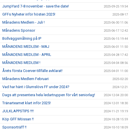
JumpYard 7-8 november - save the date!
2025-09-25 19:54
GFFs Nyheter inför hösten 2025!
2025-08-17
Månadens Medlem - Juli !
2025-06-30 11:06
Månadens Sponsor
2025-06-17 12:42
Bollväggsmålning på IP
2025-06-15 19:44
MÅNADENS MEDLEM - MAJ
2025-06-01 11:50
MÅNADENS MEDLEM - APRIL
2025-04-28 17:42
MÅNADENS MEDLEM !
2025-04-04 08:56
Årets första Coerver-tillfälle avklarat!
2025-04-01 11:00
Månadens Medlem Februari
2025-02-20
Vad har hänt i Glumslövs FF under 2024?
2024-12-21
Dags att presentera hela ledartruppen för vårt seniorlag!
2024-12-04 20:00
Tränarteamet klart inför 2025!
2024-12-01 18:30
JULKLAPPSTIPS !!!!
2024-11-21 19:19
Köp GFF Mössan !!
2024-10-28 15:59
Sponsorträff !!
2024-10-10 18:09