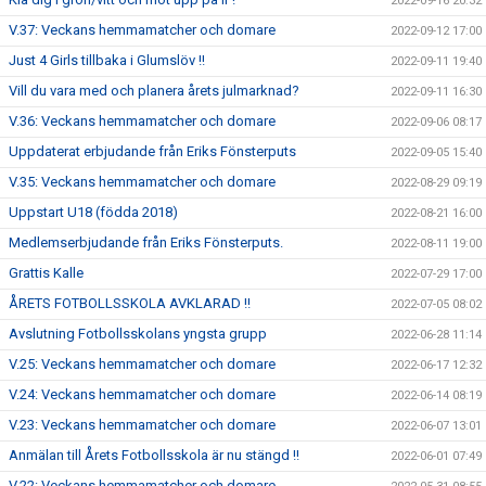
2022-09-16 20:32
V.37: Veckans hemmamatcher och domare
2022-09-12 17:00
Just 4 Girls tillbaka i Glumslöv !!
2022-09-11 19:40
Vill du vara med och planera årets julmarknad?
2022-09-11 16:30
V.36: Veckans hemmamatcher och domare
2022-09-06 08:17
Uppdaterat erbjudande från Eriks Fönsterputs
2022-09-05 15:40
V.35: Veckans hemmamatcher och domare
2022-08-29 09:19
Uppstart U18 (födda 2018)
2022-08-21 16:00
Medlemserbjudande från Eriks Fönsterputs.
2022-08-11 19:00
Grattis Kalle
2022-07-29 17:00
ÅRETS FOTBOLLSSKOLA AVKLARAD !!
2022-07-05 08:02
Avslutning Fotbollsskolans yngsta grupp
2022-06-28 11:14
V.25: Veckans hemmamatcher och domare
2022-06-17 12:32
V.24: Veckans hemmamatcher och domare
2022-06-14 08:19
V.23: Veckans hemmamatcher och domare
2022-06-07 13:01
Anmälan till Årets Fotbollsskola är nu stängd !!
2022-06-01 07:49
V.22: Veckans hemmamatcher och domare