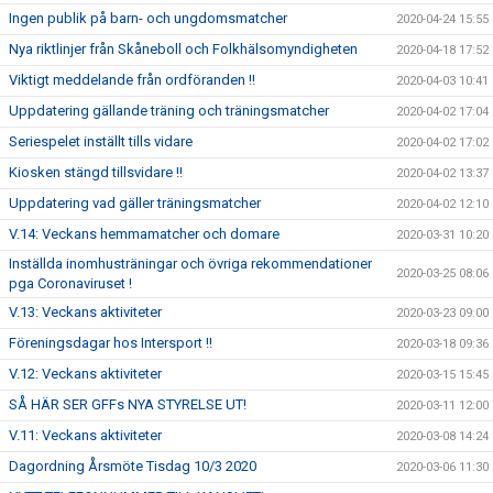
Ingen publik på barn- och ungdomsmatcher
2020-04-24 15:55
Nya riktlinjer från Skåneboll och Folkhälsomyndigheten
2020-04-18 17:52
Viktigt meddelande från ordföranden !!
2020-04-03 10:41
Uppdatering gällande träning och träningsmatcher
2020-04-02 17:04
Seriespelet inställt tills vidare
2020-04-02 17:02
Kiosken stängd tillsvidare !!
2020-04-02 13:37
Uppdatering vad gäller träningsmatcher
2020-04-02 12:10
V.14: Veckans hemmamatcher och domare
2020-03-31 10:20
Inställda inomhusträningar och övriga rekommendationer
2020-03-25 08:06
pga Coronaviruset !
V.13: Veckans aktiviteter
2020-03-23 09:00
Föreningsdagar hos Intersport !!
2020-03-18 09:36
V.12: Veckans aktiviteter
2020-03-15 15:45
SÅ HÄR SER GFFs NYA STYRELSE UT!
2020-03-11 12:00
V.11: Veckans aktiviteter
2020-03-08 14:24
Dagordning Årsmöte Tisdag 10/3 2020
2020-03-06 11:30