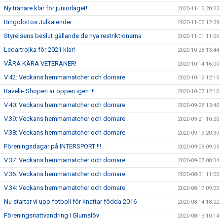
Ny tränare klar för juniorlaget!
2020-11-13 20:23
Bingolottos Julkalender
2020-11-03 12:39
Styrelsens beslut gällande de nya restriktionerna
2020-11-01 11:06
Ledartrojka för 2021 klar!
2020-10-28 13:44
VÅRA KÄRA VETERANER!
2020-10-14 16:00
V.42: Veckans hemmamatcher och domare
2020-10-12 12:15
Ravelli- Shopen är öppen igen !!!
2020-10-07 12:10
V.40: Veckans hemmamatcher och domare
2020-09-28 13:40
V.39: Veckans hemmamatcher och domare
2020-09-21 10:20
V.38: Veckans hemmamatcher och domare
2020-09-13 20:39
Föreningsdagar på INTERSPORT !!!
2020-09-08 09:05
V.37: Veckans hemmamatcher och domare
2020-09-07 08:34
V.36: Veckans hemmamatcher och domare
2020-08-31 11:00
V.34: Veckans hemmamatcher och domare
2020-08-17 09:00
Nu startar vi upp fotboll för knattar födda 2016
2020-08-14 18:22
Föreningsnattvandring i Glumslöv
2020-08-13 10:14