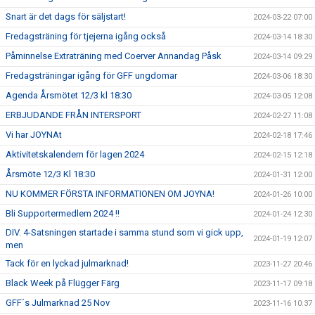
Snart är det dags för säljstart!
2024-03-22 07:00
Fredagsträning för tjejerna igång också
2024-03-14 18:30
Påminnelse Extraträning med Coerver Annandag Påsk
2024-03-14 09:29
Fredagsträningar igång för GFF ungdomar
2024-03-06 18:30
Agenda Årsmötet 12/3 kl 18:30
2024-03-05 12:08
ERBJUDANDE FRÅN INTERSPORT
2024-02-27 11:08
Vi har JOYNAt
2024-02-18 17:46
Aktivitetskalendern för lagen 2024
2024-02-15 12:18
Årsmöte 12/3 Kl 18:30
2024-01-31 12:00
NU KOMMER FÖRSTA INFORMATIONEN OM JOYNA!
2024-01-26 10:00
Bli Supportermedlem 2024 !!
2024-01-24 12:30
DIV. 4-Satsningen startade i samma stund som vi gick upp,
2024-01-19 12:07
men
Tack för en lyckad julmarknad!
2023-11-27 20:46
Black Week på Flügger Färg
2023-11-17 09:18
GFF´s Julmarknad 25 Nov
2023-11-16 10:37