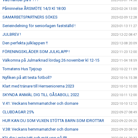
2023-03-01 14:36
Påminnelse ÅRSMÖTE 14/3 Kl 18:00
2023-02-24 13:00
SAMARBETSPARTNERS SÖKES
2023-02-09 12:28
Serieindelning för seniorlagen fastställd !
2023-01-13 11:27
JULBREV !
2022-12-22 08:47
Den perfekta julklappen !!
2022-12-08 20:09
FÖRENINGSKLÄDER SOM JULKLAPP !
2022-11-23 12:00
Välkomna på Julmarknad lördag 26 november kl 12-15
2022-11-04 18:59
Tomatens Hus Tjejcup
2022-10-22 11:09
Nyfiken på att testa fotboll?
2022-10-16 15:38
Klart med tränare till Herrseniorerna 2023
2022-10-12 10:00
SKYNDA ANMÄL DIG TILL GÅSABOLL 2022
2022-10-11 12:00
V.41: Veckans hemmamatcher och domare
2022-10-10 12:12
CLUBDAGAR 25%
2022-09-27 08:49
HUR KAN DU SOM VUXEN STÖTTA BARN SOM IDROTTAR
2022-09-22 09:25
V.38: Veckans hemmamatcher och domare
2022-09-20 08:14
Klä dig i grön/vitt och möt upp på IP!