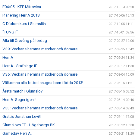
F04/05 - KFF Mitrovica
2017-10-13 09:20
Planering Herr A 2018
2017-10-06 15:13
C-Diplom kurs i Glumslöv
2017-10-05 11:11
"TUNGT"
2017-10-01 09:36
Alla till Örevång på lördag
2017-09-27 19:06
V.39: Veckans hemma matcher och domare
2017-09-25 10:42
Herr A
2017-09-24 11:34
Herr A - Stafsinge IF
2017-09-17 11:30
V.36: Veckans hemma matcher och domare
2017-09-04 10:09
Välkomna alla fotbollssugna barn födda 2013!
2017-08-15 11:21
Årets match i Glumslöv
2017-08-15 08:32
Herr A: Seger igen!!!
2017-08-14 09:46
V.33: Veckans hemma matcher och domare
2017-08-14 09:43
Grattis Jonathan Levi!!
2017-07-11 17:08
Glumslövs FF - Högaborgs BK
2017-06-22 10:38
Gameday Herr A!
2017-06-21 11:29