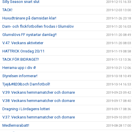
Silly Season snart slut
2019-12-15 16:33
TACK!
2019-12-03 13:00
Huvudtränare på damsidan klar!
2019-11-26 23:18
Dam- och flickfotbollen frodas i Glumslöv
2019-11-20 16:03
Glumslövs FF nystartar damlag!!
2019-11-20 08:49
V.47: Veckans aktiviteter
2019-11-20 08:03
HATTRICK Onsdag 20/11
2019-11-19 08:58
TACK FÖR BIDRAGET!
2019-11-13 13:36
Herrarna upp i div 4!
2019-10-21 12:06
Styrelsen informerar!
2019-10-18 10:49
Tjej&#8208;och Damfotboll!
2019-10-14 16:53
V.39: Veckans hemmamatcher och domare
2019-09-23 09:42
V.38: Veckans hemmamatcher och domare
2019-09-17 08:40
Dragning i Lördagens lotteri
2019-09-17 08:36
V.37: Veckans hemmamatcher och domare
2019-09-10 09:07
Medlemsrabatt!
2019-08-28 17:00