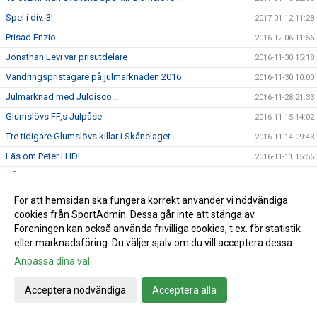
Spel i div. 3!
2017-01-12 11:28
Prisad Enzio
2016-12-06 11:56
Jonathan Levi var prisutdelare
2016-11-30 15:18
Vandringspristagare på julmarknaden 2016
2016-11-30 10:00
Julmarknad med Juldisco…
2016-11-28 21:33
Glumslövs FF,s Julpåse
2016-11-15 14:02
Tre tidigare Glumslövs killar i Skånelaget
2016-11-14 09:43
Läs om Peter i HD!
2016-11-11 15:56
Gåsaboll
2016-10-20 15:44
V.41: Veckans hemma matcher och domare
2016-10-10 15:06
För att hemsidan ska fungera korrekt använder vi nödvändiga
cookies från SportAdmin. Dessa går inte att stänga av.
GFF mössa
2016-10-05 09:50
Föreningen kan också använda frivilliga cookies, t.ex. för statistik
V.40: Veckans hemma matcher och domare
2016-10-03 15:12
eller marknadsföring. Du väljer själv om du vill acceptera dessa.
V.39: Veckans hemma-matcher och domare
2016-09-26 10:57
Anpassa dina val
V.38: veckan hemmamatcher och domare
2016-09-19 12:41
Acceptera nödvändiga
Acceptera alla
Info brev augusti 2016
2016-09-14 15:35
Damerna: Äntligen vinst!
2016-09-05 09:59