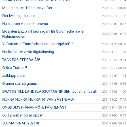
2022-02-25 12:54
Medlems och Träningsavgifter
2022-02-15 08:40
Fler kvinnliga ledare
2022-02-11 11:52
Nu släpper vi restriktionerna !
2022-02-09 10:47
Eldsjälen Enzio vill bidra igen! Bli Guldmedlem eller
2022-02-05 18:07
Platinamedlem
Vi fortsätter "Barnfotbollscoachprojektet"!!!
2022-01-28 08:09
Nu fortsätter vi vår digitalisering
2022-01-13 11:36
TACK FÖR ETT BRA ÅR!
2021-12-23 19:24
Gröna Tråden !!
2021-12-17 08:55
Julklappstips !
2021-12-09 11:04
Granen står så grann..
2021-12-03 10:55
GRATTIS TILL LANDSLAGSUTTAGNINGEN, Jonathan Levi!!
2021-12-02 11:00
HURRA HURRA HURRA! NI VAR BÄST IDAG!
2021-11-20 17:40
UNGDOMSTRÄNARMÖTE PÅ ÖRENÄS !
2021-11-14 09:49
GUTZ webshop är öppen!
2021-11-03 10:43
JULMARKNAD 2021 !!!
2021-11-02 09:25