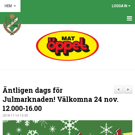
HEM
LOGGA IN
HEM
NYHETER
GRÖNA TRÅDEN
FÖRENINGEN
KONTAKT
Äntligen dags för
<
>
KALENDER
Julmarknaden! Välkomna 24 nov.
12.000-16.00
BILDGALLERI
2018-11-14 13:30
MATCHER
VÅRA LAG