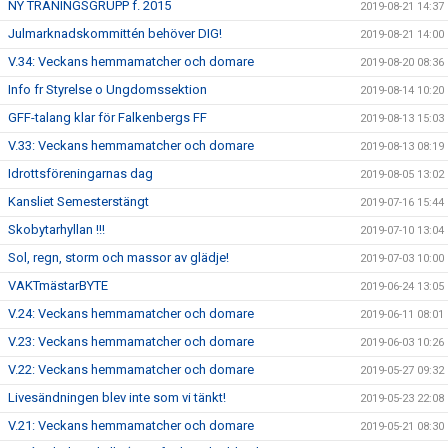
NY TRÄNINGSGRUPP f. 2015
2019-08-21 14:37
Julmarknadskommittén behöver DIG!
2019-08-21 14:00
V.34: Veckans hemmamatcher och domare
2019-08-20 08:36
Info fr Styrelse o Ungdomssektion
2019-08-14 10:20
GFF-talang klar för Falkenbergs FF
2019-08-13 15:03
V.33: Veckans hemmamatcher och domare
2019-08-13 08:19
Idrottsföreningarnas dag
2019-08-05 13:02
Kansliet Semesterstängt
2019-07-16 15:44
Skobytarhyllan !!!
2019-07-10 13:04
Sol, regn, storm och massor av glädje!
2019-07-03 10:00
VAKTmästarBYTE
2019-06-24 13:05
V.24: Veckans hemmamatcher och domare
2019-06-11 08:01
V.23: Veckans hemmamatcher och domare
2019-06-03 10:26
V.22: Veckans hemmamatcher och domare
2019-05-27 09:32
Livesändningen blev inte som vi tänkt!
2019-05-23 22:08
V.21: Veckans hemmamatcher och domare
2019-05-21 08:30