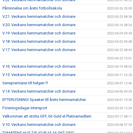
2022-05-31 08:55
Påminnelse om årets fotbollsskola
2022-05-26 20:00
V.21: Veckans hemmamatcher och domare
2022-05-23 08:34
V.20: Veckans hemmamatcher och domare
2022-05-16 08:54
V.19: Veckans hemmamatcher och domare
2022-05-09 09:34
V.18: Veckans hemmamatcher och domare
2022-05-02 09:08
V.17: Veckans hemmamatcher och domare
2022-04-25 08:45
2022-04-22 10:01
V.16: Veckans hemmamatcher och domare
2022-04-19 08:02
V.15: Veckans hemmamatcher och domare
2022-04-11 16:20
Seriepremiärer till helgen !!!
2022-04-07 12:46
V.14: Veckans hemmamatcher och domare
2022-04-06 09:59
EFTERLYSNING! Speaker till årets hemmamatcher.
2022-04-01 10:30
Föreningsdagar Intersport
2022-03-20 12:54
Välkommen att stötta GFF, bli Guld el Platinamedlem
2022-03-17 08:11
V.10: Veckans hemmamatcher och domare
2022-03-08 07:59
TOMATENS HUS TJEJCUP 15-16 OKT 2022