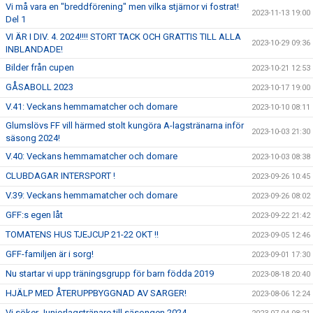
Vi må vara en "breddförening" men vilka stjärnor vi fostrat!
2023-11-13 19:00
Del 1
VI ÄR I DIV. 4. 2024!!!! STORT TACK OCH GRATTIS TILL ALLA
2023-10-29 09:36
INBLANDADE!
Bilder från cupen
2023-10-21 12:53
GÅSABOLL 2023
2023-10-17 19:00
V.41: Veckans hemmamatcher och domare
2023-10-10 08:11
Glumslövs FF vill härmed stolt kungöra A-lagstränarna inför
2023-10-03 21:30
säsong 2024!
V.40: Veckans hemmamatcher och domare
2023-10-03 08:38
CLUBDAGAR INTERSPORT !
2023-09-26 10:45
V.39: Veckans hemmamatcher och domare
2023-09-26 08:02
GFF:s egen låt
2023-09-22 21:42
TOMATENS HUS TJEJCUP 21-22 OKT !!
2023-09-05 12:46
GFF-familjen är i sorg!
2023-09-01 17:30
Nu startar vi upp träningsgrupp för barn födda 2019
2023-08-18 20:40
HJÄLP MED ÅTERUPPBYGGNAD AV SARGER!
2023-08-06 12:24
Vi söker Juniorlagstränare till säsongen 2024