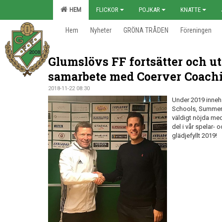
HEM
FLICKOR
POJKAR
KNATTE
Hem
Nyheter
GRÖNA TRÅDEN
Föreningen
Glumslövs FF fortsätter och ut
samarbete med Coerver Coach
2018-11-22 08:30
Under 2019 innehå
Schools, SummerCa
väldigt nöjda med
del i vår spelar- 
glädjefyllt 2019!