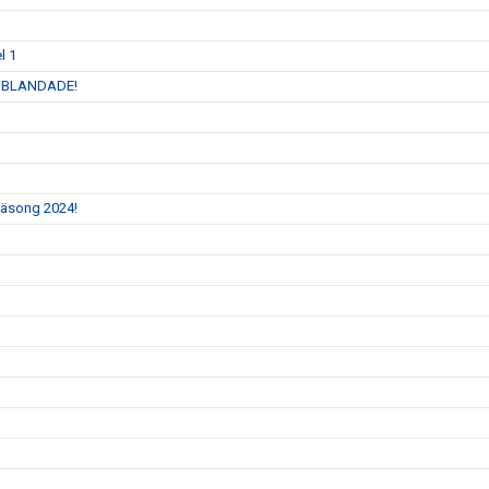
l 1
 INBLANDADE!
 säsong 2024!