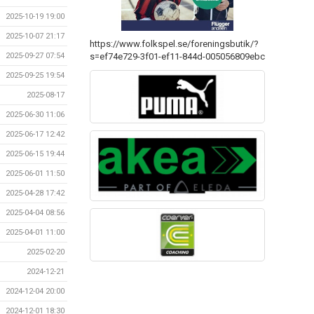
2025-10-19 19:00
2025-10-07 21:17
https://www.folkspel.se/foreningsbutik/?
s=ef74e729-3f01-ef11-844d-005056809ebc
2025-09-27 07:54
2025-09-25 19:54
2025-08-17
2025-06-30 11:06
2025-06-17 12:42
2025-06-15 19:44
2025-06-01 11:50
2025-04-28 17:42
2025-04-04 08:56
2025-04-01 11:00
2025-02-20
2024-12-21
2024-12-04 20:00
2024-12-01 18:30