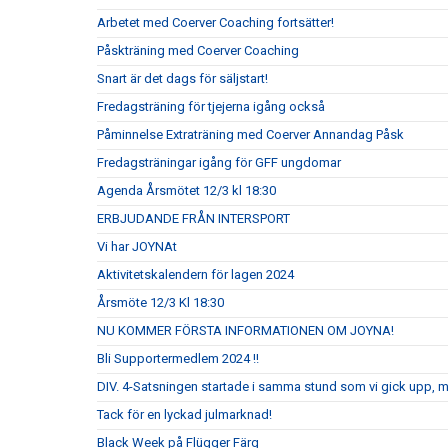
Arbetet med Coerver Coaching fortsätter!
Påskträning med Coerver Coaching
Snart är det dags för säljstart!
Fredagsträning för tjejerna igång också
Påminnelse Extraträning med Coerver Annandag Påsk
Fredagsträningar igång för GFF ungdomar
Agenda Årsmötet 12/3 kl 18:30
ERBJUDANDE FRÅN INTERSPORT
Vi har JOYNAt
Aktivitetskalendern för lagen 2024
Årsmöte 12/3 Kl 18:30
NU KOMMER FÖRSTA INFORMATIONEN OM JOYNA!
Bli Supportermedlem 2024 !!
DIV. 4-Satsningen startade i samma stund som vi gick upp, 
Tack för en lyckad julmarknad!
Black Week på Flügger Färg