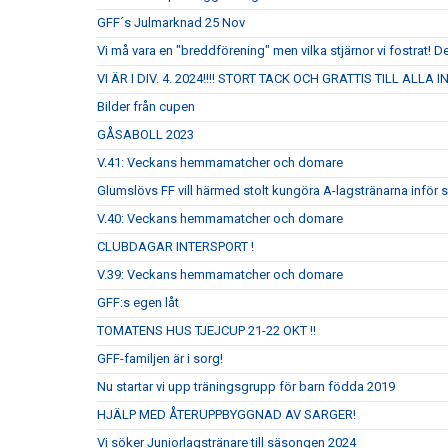
GFF´s Julmarknad 25 Nov
Vi må vara en "breddförening" men vilka stjärnor vi fostrat! De
VI ÄR I DIV. 4. 2024!!!! STORT TACK OCH GRATTIS TILL ALLA
Bilder från cupen
GÅSABOLL 2023
V.41: Veckans hemmamatcher och domare
Glumslövs FF vill härmed stolt kungöra A-lagstränarna inför
V.40: Veckans hemmamatcher och domare
CLUBDAGAR INTERSPORT !
V.39: Veckans hemmamatcher och domare
GFF:s egen låt
TOMATENS HUS TJEJCUP 21-22 OKT !!
GFF-familjen är i sorg!
Nu startar vi upp träningsgrupp för barn födda 2019
HJÄLP MED ÅTERUPPBYGGNAD AV SARGER!
Vi söker Juniorlagstränare till säsongen 2024