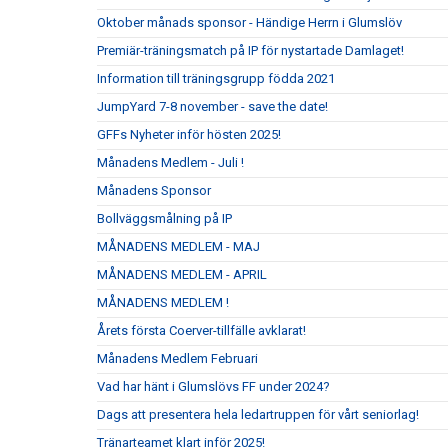
Oktober månads sponsor - Händige Herrn i Glumslöv
Premiär-träningsmatch på IP för nystartade Damlaget!
Information till träningsgrupp födda 2021
JumpYard 7-8 november - save the date!
GFFs Nyheter inför hösten 2025!
Månadens Medlem - Juli !
Månadens Sponsor
Bollväggsmålning på IP
MÅNADENS MEDLEM - MAJ
MÅNADENS MEDLEM - APRIL
MÅNADENS MEDLEM !
Årets första Coerver-tillfälle avklarat!
Månadens Medlem Februari
Vad har hänt i Glumslövs FF under 2024?
Dags att presentera hela ledartruppen för vårt seniorlag!
Tränarteamet klart inför 2025!