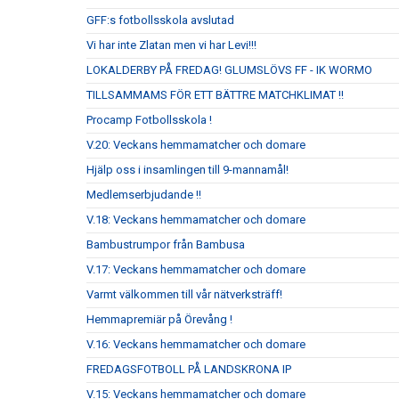
GFF:s fotbollsskola avslutad
Vi har inte Zlatan men vi har Levi!!!
LOKALDERBY PÅ FREDAG! GLUMSLÖVS FF - IK WORMO
TILLSAMMAMS FÖR ETT BÄTTRE MATCHKLIMAT !!
Procamp Fotbollsskola !
V.20: Veckans hemmamatcher och domare
Hjälp oss i insamlingen till 9-mannamål!
Medlemserbjudande !!
V.18: Veckans hemmamatcher och domare
Bambustrumpor från Bambusa
V.17: Veckans hemmamatcher och domare
Varmt välkommen till vår nätverksträff!
Hemmapremiär på Örevång !
V.16: Veckans hemmamatcher och domare
FREDAGSFOTBOLL PÅ LANDSKRONA IP
V.15: Veckans hemmamatcher och domare