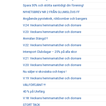
Spara 30% och stötta samtidigt din förening!
NYHETSBREV NR 2 FRÅN GLUMSLÖVS FF
Angående pyroteknik, rökbomber och bangers
V.24: Veckans hemmamatcher och domare
V.23: Veckans hemmamatcher och domare
Anmälan Stängd !!
V.22: Veckans hemmamatcher och domare
Intersport Clubdagar – 25% på alla skor
V.21: Veckans hemmamatcher och domare
V.20: Veckans hemmamatcher och domare
Nu säljer vi skoväska och keps !
V.19: Veckans hemmamatcher och domare
VÄLFÖRTJÄNT !!!
40 % på Utefärg
V.18: Veckans hemmamatcher och domare
STORT TACK