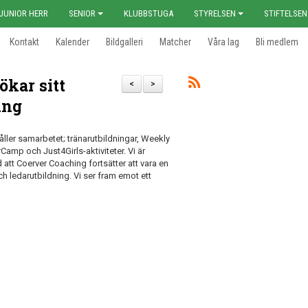
JUNIOR HERR
SENIOR
KLUBBSTUGA
STYRELSEN
STIFTELSEN
Kontakt
Kalender
Bildgalleri
Matcher
Våra lag
Bli medlem
ökar sitt
<
>
ing
ller samarbetet; tränarutbildningar, Weekly
mp och Just4Girls-aktiviteter. Vi är
 att Coerver Coaching fortsätter att vara en
och ledarutbildning. Vi ser fram emot ett