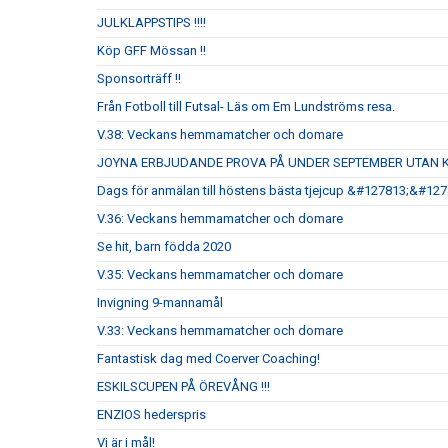
JULKLAPPSTIPS !!!!
Köp GFF Mössan !!
Sponsorträff !!
Från Fotboll till Futsal- Läs om Em Lundströms resa.
V.38: Veckans hemmamatcher och domare
JOYNA ERBJUDANDE PROVA PÅ UNDER SEPTEMBER UTAN 
Dags för anmälan till höstens bästa tjejcup &#127813;&#12
V.36: Veckans hemmamatcher och domare
Se hit, barn födda 2020
V.35: Veckans hemmamatcher och domare
Invigning 9-mannamål
V.33: Veckans hemmamatcher och domare
Fantastisk dag med Coerver Coaching!
ESKILSCUPEN PÅ ÖREVÅNG !!!
ENZIOS hederspris
Vi är i mål!