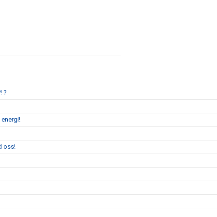
! ?
 energi!
d oss!