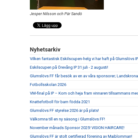
Jesper Nilsson och Pär Sandö
Nyhetsarkiv
Vilken fantastisk Eskilscupen-helg vi har haft på Glumslövs IP
Eskilscupen på Örevång IP 31 juli - 2 augusti!
Glumslövs FF får besök av en av våra sponsorer; Landskrona
Fotbollsskolan 2026
VM-final på IP – Kom och heja fram vinnaren tillsammans me
Knattefotboll för barn födda 2021
Glumslövs FF styrelse 2026 är på plats!
Välkomna till en ny säsong i Glumslövs FF!
November månads Sponsor 2025! VISION HAIRCARE!
Glumslövs FF är stolt certifierad förening av Majblomman!