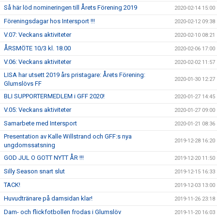
Så här löd nomineringen till Årets Förening 2019
2020-02-14 15:00
Föreningsdagar hos Intersport !!!
2020-02-12 09:38
V.07: Veckans aktiviteter
2020-02-10 08:21
ÅRSMÖTE 10/3 kl. 18.00
2020-02-06 17:00
V.06: Veckans aktiviteter
2020-02-02 11:57
LISA har utsett 2019 års pristagare: Årets Förening:
2020-01-30 12:27
Glumslövs FF
BLI SUPPORTERMEDLEM i GFF 2020!
2020-01-27 14:45
V.05: Veckans aktiviteter
2020-01-27 09:00
Samarbete med Intersport
2020-01-21 08:36
Presentation av Kalle Willstrand och GFF:s nya
2019-12-28 16:20
ungdomssatsning
GOD JUL O GOTT NYTT ÅR !!!
2019-12-20 11:50
Silly Season snart slut
2019-12-15 16:33
TACK!
2019-12-03 13:00
Huvudtränare på damsidan klar!
2019-11-26 23:18
Dam- och flickfotbollen frodas i Glumslöv
2019-11-20 16:03