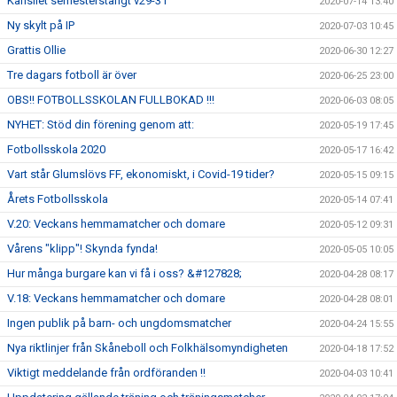
Kansliet semesterstängt v29-31
2020-07-14 13:40
Ny skylt på IP
2020-07-03 10:45
Grattis Ollie
2020-06-30 12:27
Tre dagars fotboll är över
2020-06-25 23:00
OBS!! FOTBOLLSSKOLAN FULLBOKAD !!!
2020-06-03 08:05
NYHET: Stöd din förening genom att:
2020-05-19 17:45
Fotbollsskola 2020
2020-05-17 16:42
Vart står Glumslövs FF, ekonomiskt, i Covid-19 tider?
2020-05-15 09:15
Årets Fotbollsskola
2020-05-14 07:41
V.20: Veckans hemmamatcher och domare
2020-05-12 09:31
Vårens "klipp"! Skynda fynda!
2020-05-05 10:05
Hur många burgare kan vi få i oss? &#127828;
2020-04-28 08:17
V.18: Veckans hemmamatcher och domare
2020-04-28 08:01
Ingen publik på barn- och ungdomsmatcher
2020-04-24 15:55
Nya riktlinjer från Skåneboll och Folkhälsomyndigheten
2020-04-18 17:52
Viktigt meddelande från ordföranden !!
2020-04-03 10:41