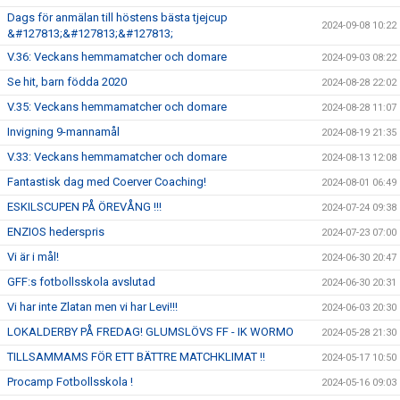
Dags för anmälan till höstens bästa tjejcup
2024-09-08 10:22
&#127813;&#127813;&#127813;
V.36: Veckans hemmamatcher och domare
2024-09-03 08:22
Se hit, barn födda 2020
2024-08-28 22:02
V.35: Veckans hemmamatcher och domare
2024-08-28 11:07
Invigning 9-mannamål
2024-08-19 21:35
V.33: Veckans hemmamatcher och domare
2024-08-13 12:08
Fantastisk dag med Coerver Coaching!
2024-08-01 06:49
ESKILSCUPEN PÅ ÖREVÅNG !!!
2024-07-24 09:38
ENZIOS hederspris
2024-07-23 07:00
Vi är i mål!
2024-06-30 20:47
GFF:s fotbollsskola avslutad
2024-06-30 20:31
Vi har inte Zlatan men vi har Levi!!!
2024-06-03 20:30
LOKALDERBY PÅ FREDAG! GLUMSLÖVS FF - IK WORMO
2024-05-28 21:30
TILLSAMMAMS FÖR ETT BÄTTRE MATCHKLIMAT !!
2024-05-17 10:50
Procamp Fotbollsskola !
2024-05-16 09:03