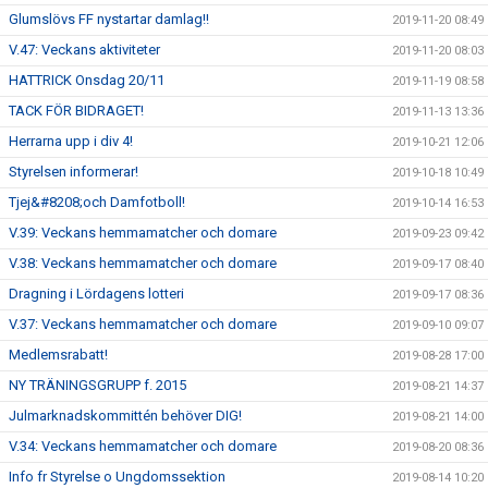
Glumslövs FF nystartar damlag!!
2019-11-20 08:49
V.47: Veckans aktiviteter
2019-11-20 08:03
HATTRICK Onsdag 20/11
2019-11-19 08:58
TACK FÖR BIDRAGET!
2019-11-13 13:36
Herrarna upp i div 4!
2019-10-21 12:06
Styrelsen informerar!
2019-10-18 10:49
Tjej&#8208;och Damfotboll!
2019-10-14 16:53
V.39: Veckans hemmamatcher och domare
2019-09-23 09:42
V.38: Veckans hemmamatcher och domare
2019-09-17 08:40
Dragning i Lördagens lotteri
2019-09-17 08:36
V.37: Veckans hemmamatcher och domare
2019-09-10 09:07
Medlemsrabatt!
2019-08-28 17:00
NY TRÄNINGSGRUPP f. 2015
2019-08-21 14:37
Julmarknadskommittén behöver DIG!
2019-08-21 14:00
V.34: Veckans hemmamatcher och domare
2019-08-20 08:36
Info fr Styrelse o Ungdomssektion
2019-08-14 10:20