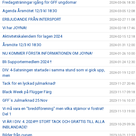
Fredagsträningar igång för GFF ungdomar
2024-03-06 18:30
Agenda Årsmötet 12/3 kl 18:30
2024-03-05 12:08
ERBJUDANDE FRÅN INTERSPORT
2024-02-27 11:08
Vi har JOYNAt
2024-02-18 17:46
Aktivitetskalendern för lagen 2024
2024-02-15 12:18
Årsmöte 12/3 Kl 18:30
2024-01-31 12:00
NU KOMMER FÖRSTA INFORMATIONEN OM JOYNA!
2024-01-26 10:00
Bli Supportermedlem 2024 !!
2024-01-24 12:30
DIV. 4-Satsningen startade i samma stund som vi gick upp,
2024-01-19 12:07
men
Tack för en lyckad julmarknad!
2023-11-27 20:46
Black Week på Flügger Färg
2023-11-17 09:18
GFF´s Julmarknad 25 Nov
2023-11-16 10:37
Vi må vara en "breddförening" men vilka stjärnor vi fostrat!
2023-11-13 19:00
Del 1
VI ÄR I DIV. 4. 2024!!!! STORT TACK OCH GRATTIS TILL ALLA
2023-10-29 09:36
INBLANDADE!
Bilder från cupen
2023-10-21 12:53