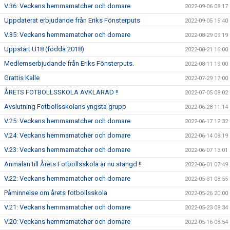
V.36: Veckans hemmamatcher och domare
2022-09-06 08:17
Uppdaterat erbjudande från Eriks Fönsterputs
2022-09-05 15:40
V.35: Veckans hemmamatcher och domare
2022-08-29 09:19
Uppstart U18 (födda 2018)
2022-08-21 16:00
Medlemserbjudande från Eriks Fönsterputs.
2022-08-11 19:00
Grattis Kalle
2022-07-29 17:00
ÅRETS FOTBOLLSSKOLA AVKLARAD !!
2022-07-05 08:02
Avslutning Fotbollsskolans yngsta grupp
2022-06-28 11:14
V.25: Veckans hemmamatcher och domare
2022-06-17 12:32
V.24: Veckans hemmamatcher och domare
2022-06-14 08:19
V.23: Veckans hemmamatcher och domare
2022-06-07 13:01
Anmälan till Årets Fotbollsskola är nu stängd !!
2022-06-01 07:49
V.22: Veckans hemmamatcher och domare
2022-05-31 08:55
Påminnelse om årets fotbollsskola
2022-05-26 20:00
V.21: Veckans hemmamatcher och domare
2022-05-23 08:34
V.20: Veckans hemmamatcher och domare
2022-05-16 08:54