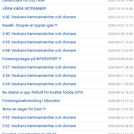
Ledartrojka för 2021 klar!
2020-10-28 13:44
VÅRA KÄRA VETERANER!
2020-10-14 16:00
V.42: Veckans hemmamatcher och domare
2020-10-12 12:15
Ravelli- Shopen är öppen igen !!!
2020-10-07 12:10
V.40: Veckans hemmamatcher och domare
2020-09-28 13:40
V.39: Veckans hemmamatcher och domare
2020-09-21 10:20
V.38: Veckans hemmamatcher och domare
2020-09-13 20:39
Föreningsdagar på INTERSPORT !!!
2020-09-08 09:05
V.37: Veckans hemmamatcher och domare
2020-09-07 08:34
V.36: Veckans hemmamatcher och domare
2020-08-31 11:00
V.34: Veckans hemmamatcher och domare
2020-08-17 09:00
Nu startar vi upp fotboll för knattar födda 2016
2020-08-14 18:22
Föreningsnattvandring i Glumslöv
2020-08-13 10:14
Ännu en seger för Dam !!!
2020-08-12 09:20
V.33: Veckans hemmamatcher och domare
2020-08-10 12:29
V.32: Veckans hemmamatcher och domare
2020-08-04 08:42