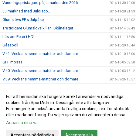
Vandringspristagare på julmarknaden 2016
2016-11-30 10:00
Julmarknad med Juldisco…
2016-11-28 21:33
Glumslövs FF,s Julpåse
2016-11-15 14:02
Tre tidigare Glumslövs killar i Skånelaget
2016-11-14 09:43
Läs om Peter i HD!
2016-11-11 15:56
Gåsaboll
2016-10-20 15:44
V.41: Veckans hemma matcher och domare
2016-10-10 15:06
GFF mössa
2016-10-05 09:50
V.40: Veckans hemma matcher och domare
2016-10-03 15:12
V.39: Veckans hemma-matcher och domare
2016-09-26 10:57
V.38: veckan hemmamatcher och domare
2016-09-19 12:41
Info brev augusti 2016
För att hemsidan ska fungera korrekt använder vi nödvändiga
2016-09-14 15:35
cookies från SportAdmin. Dessa går inte att stänga av.
Damerna: Äntligen vinst!
2016-09-05 09:59
Föreningen kan också använda frivilliga cookies, t.ex. för statistik
eller marknadsföring. Du väljer själv om du vill acceptera dessa.
Anpassa dina val
Cookie-inställningar
Gå till Webbversion
Acceptera nödvändiga
Acceptera alla