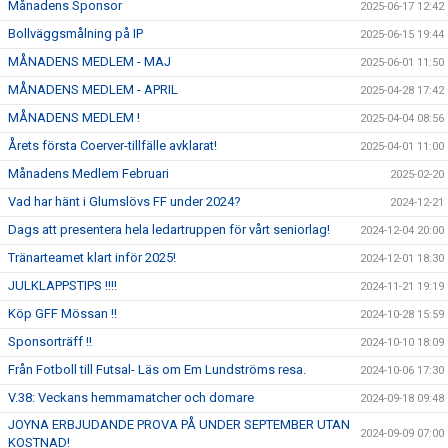
Månadens Sponsor
2025-06-17 12:42
Bollväggsmålning på IP
2025-06-15 19:44
MÅNADENS MEDLEM - MAJ
2025-06-01 11:50
MÅNADENS MEDLEM - APRIL
2025-04-28 17:42
MÅNADENS MEDLEM !
2025-04-04 08:56
Årets första Coerver-tillfälle avklarat!
2025-04-01 11:00
Månadens Medlem Februari
2025-02-20
Vad har hänt i Glumslövs FF under 2024?
2024-12-21
Dags att presentera hela ledartruppen för vårt seniorlag!
2024-12-04 20:00
Tränarteamet klart inför 2025!
2024-12-01 18:30
JULKLAPPSTIPS !!!!
2024-11-21 19:19
Köp GFF Mössan !!
2024-10-28 15:59
Sponsorträff !!
2024-10-10 18:09
Från Fotboll till Futsal- Läs om Em Lundströms resa.
2024-10-06 17:30
V.38: Veckans hemmamatcher och domare
2024-09-18 09:48
JOYNA ERBJUDANDE PROVA PÅ UNDER SEPTEMBER UTAN
2024-09-09 07:00
KOSTNAD!