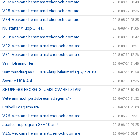
V.36: Veckans hemmamatcher och domare
2018-09-03 08:48
V.35: Veckans hemmamatcher och domare
2018-08-27 08:36
V.34: Veckans hemmamatcher och domare
2018-08-20 08:35
Nu startar vi upp U14 !!!
2018-08-17 11:06
V.33: Veckans hemmamatcher och domare
2018-08-13 08:47
V.32: Veckans hemma matcher och domare
2018-08-06 08:51
V.31: Veckans hemma matcher och domare
2018-07-30 12:26
Vi vill bli ännu fler ..
2018-07-24 21:48
Sammandrag av GFFs 10-årsjubileumsdag 7/7 2018
2018-07-16 11:59
Sverige-USA 4-4
2018-07-13 17:35
SE UPP GÖTEBORG, GLUMSLÖVARE I STAN!
2018-07-13 10:40
Veteranmatch på Jubileumsdagen 7/7
2018-07-05 21:32
Fotboll i dagarna tre
2018-07-01 21:00
V.26: Veckans hemma matcher och domare
2018-06-25 09:31
Jubileumsprogram GFF 10 år !!!
2018-06-19 09:25
V.25: Veckans hemma matcher och domare
2018-06-18 08:41