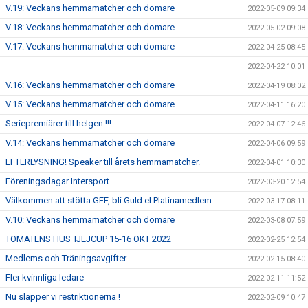
V.19: Veckans hemmamatcher och domare
2022-05-09 09:34
V.18: Veckans hemmamatcher och domare
2022-05-02 09:08
V.17: Veckans hemmamatcher och domare
2022-04-25 08:45
2022-04-22 10:01
V.16: Veckans hemmamatcher och domare
2022-04-19 08:02
V.15: Veckans hemmamatcher och domare
2022-04-11 16:20
Seriepremiärer till helgen !!!
2022-04-07 12:46
V.14: Veckans hemmamatcher och domare
2022-04-06 09:59
EFTERLYSNING! Speaker till årets hemmamatcher.
2022-04-01 10:30
Föreningsdagar Intersport
2022-03-20 12:54
Välkommen att stötta GFF, bli Guld el Platinamedlem
2022-03-17 08:11
V.10: Veckans hemmamatcher och domare
2022-03-08 07:59
TOMATENS HUS TJEJCUP 15-16 OKT 2022
2022-02-25 12:54
Medlems och Träningsavgifter
2022-02-15 08:40
Fler kvinnliga ledare
2022-02-11 11:52
Nu släpper vi restriktionerna !
2022-02-09 10:47