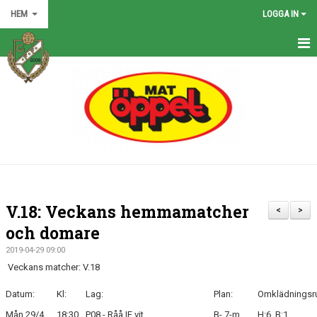
HEM
LOGGA IN
HEM
NYHETER
GRÖNA TRÅDEN
FÖRENINGEN
KONTAKT
V.18: Veckans hemmamatcher
<
>
KALENDER
och domare
2019-04-29 09:00
BILDGALLERI
Veckans matcher: V.18
MATCHER
Datum:
Kl:
Lag:
Plan:
Omklädningsr
Mån 29/4
18:30
P08 - Råå IF vit
B- 7-m
H:6, B:1
VÅRA LAG