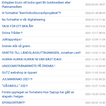
Eldsjälen Enzio vill bidra igen! Bli Guldmedlem eller
2022-02-05 18:07
Platinamedlem
Vi fortsätter "Barnfotbollscoachprojektet"!!!
2022-01-28 08:09
Nu fortsätter vi vår digitalisering
2022-01-13 11:36
TACK FÖR ETT BRA ÅR!
2021-12-23 19:24
Gröna Tråden !!
2021-12-17 08:55
Julklappstips !
2021-12-09 11:04
Granen står så grann..
2021-12-03 10:55
GRATTIS TILL LANDSLAGSUTTAGNINGEN, Jonathan Levi!!
2021-12-02 11:00
HURRA HURRA HURRA! NI VAR BÄST IDAG!
2021-11-20 17:40
UNGDOMSTRÄNARMÖTE PÅ ÖRENÄS !
2021-11-14 09:49
GUTZ webshop är öppen!
2021-11-03 10:43
JULMARKNAD 2021 !!!
2021-11-02 09:25
"GÅSABOLL" 2021!
2021-10-27 12:00
Första upplagen av Tomatens Hus Tjejcup har gått av
2021-10-20 10:05
stapeln i helgen
SPONSORTRÄFF!
2021-09-22 10:30