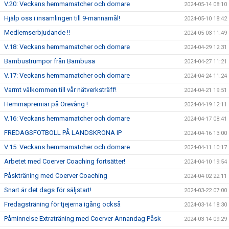
V.20: Veckans hemmamatcher och domare
2024-05-14 08:10
Hjälp oss i insamlingen till 9-mannamål!
2024-05-10 18:42
Medlemserbjudande !!
2024-05-03 11:49
V.18: Veckans hemmamatcher och domare
2024-04-29 12:31
Bambustrumpor från Bambusa
2024-04-27 11:21
V.17: Veckans hemmamatcher och domare
2024-04-24 11:24
Varmt välkommen till vår nätverksträff!
2024-04-21 19:51
Hemmapremiär på Örevång !
2024-04-19 12:11
V.16: Veckans hemmamatcher och domare
2024-04-17 08:41
FREDAGSFOTBOLL PÅ LANDSKRONA IP
2024-04-16 13:00
V.15: Veckans hemmamatcher och domare
2024-04-11 10:17
Arbetet med Coerver Coaching fortsätter!
2024-04-10 19:54
Påskträning med Coerver Coaching
2024-04-02 22:11
Snart är det dags för säljstart!
2024-03-22 07:00
Fredagsträning för tjejerna igång också
2024-03-14 18:30
Påminnelse Extraträning med Coerver Annandag Påsk
2024-03-14 09:29