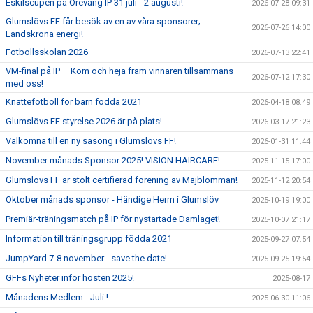
Eskilscupen på Örevång IP 31 juli - 2 augusti!
2026-07-28 09:31
Glumslövs FF får besök av en av våra sponsorer;
2026-07-26 14:00
Landskrona energi!
Fotbollsskolan 2026
2026-07-13 22:41
VM-final på IP – Kom och heja fram vinnaren tillsammans
2026-07-12 17:30
med oss!
Knattefotboll för barn födda 2021
2026-04-18 08:49
Glumslövs FF styrelse 2026 är på plats!
2026-03-17 21:23
Välkomna till en ny säsong i Glumslövs FF!
2026-01-31 11:44
November månads Sponsor 2025! VISION HAIRCARE!
2025-11-15 17:00
Glumslövs FF är stolt certifierad förening av Majblomman!
2025-11-12 20:54
Oktober månads sponsor - Händige Herrn i Glumslöv
2025-10-19 19:00
Premiär-träningsmatch på IP för nystartade Damlaget!
2025-10-07 21:17
Information till träningsgrupp födda 2021
2025-09-27 07:54
JumpYard 7-8 november - save the date!
2025-09-25 19:54
GFFs Nyheter inför hösten 2025!
2025-08-17
Månadens Medlem - Juli !
2025-06-30 11:06