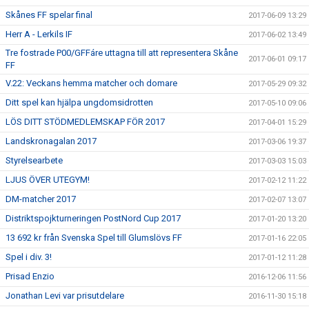
Skånes FF spelar final
2017-06-09 13:29
Herr A - Lerkils IF
2017-06-02 13:49
Tre fostrade P00/GFFáre uttagna till att representera Skåne
2017-06-01 09:17
FF
V.22: Veckans hemma matcher och domare
2017-05-29 09:32
Ditt spel kan hjälpa ungdomsidrotten
2017-05-10 09:06
LÖS DITT STÖDMEDLEMSKAP FÖR 2017
2017-04-01 15:29
Landskronagalan 2017
2017-03-06 19:37
Styrelsearbete
2017-03-03 15:03
LJUS ÖVER UTEGYM!
2017-02-12 11:22
DM-matcher 2017
2017-02-07 13:07
Distriktspojkturneringen PostNord Cup 2017
2017-01-20 13:20
13 692 kr från Svenska Spel till Glumslövs FF
2017-01-16 22:05
Spel i div. 3!
2017-01-12 11:28
Prisad Enzio
2016-12-06 11:56
Jonathan Levi var prisutdelare
2016-11-30 15:18