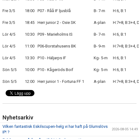
Fre 3/5
18:00
P07 - Råå IF ljusblå
B- 7-m
H:6, B:1
BLI MEDLEM
Fre 3/5
18:45
Herr junior 2 - Oxie SK
A-plan
H:7+8, B:3+4, 
KLÄDKOLLEKTION
Lör 4/5
10:30
P09 - Marieholms IS
B- 7-m
H:6, B:1
FOTBOLLSSKOLAN 2026
Lör 4/5
11:00
P06-Borstahusens BK
B- 9-m
H:7+8, B:3+4, 
Lör 4/5
13:30
P10 - Häljarps IF
Kg- 5-m
H:6, B:1
Sön 5/5
10:00
P10 - Kågeröds Boif
Kg- 5-m
H:6, B:1
Sön 5/5
12:00
Herr junior 1 - Fortuna FF 1
A-plan
H:7+8, B:3+4, 
Nyhetsarkiv
Vilken fantastisk Eskilscupen-helg vi har haft på Glumslövs
2026-08-05 14:49
IP! ?