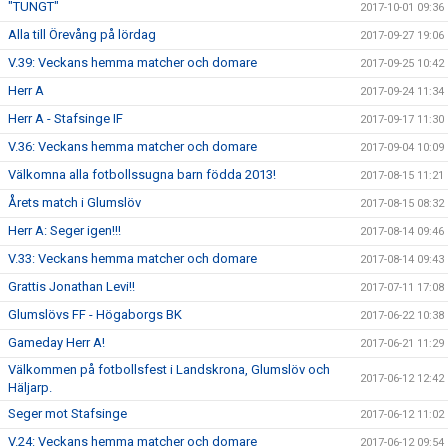
"TUNGT"
2017-10-01 09:36
Alla till Örevång på lördag
2017-09-27 19:06
V.39: Veckans hemma matcher och domare
2017-09-25 10:42
Herr A
2017-09-24 11:34
Herr A - Stafsinge IF
2017-09-17 11:30
V.36: Veckans hemma matcher och domare
2017-09-04 10:09
Välkomna alla fotbollssugna barn födda 2013!
2017-08-15 11:21
Årets match i Glumslöv
2017-08-15 08:32
Herr A: Seger igen!!!
2017-08-14 09:46
V.33: Veckans hemma matcher och domare
2017-08-14 09:43
Grattis Jonathan Levi!!
2017-07-11 17:08
Glumslövs FF - Högaborgs BK
2017-06-22 10:38
Gameday Herr A!
2017-06-21 11:29
Välkommen på fotbollsfest i Landskrona, Glumslöv och
2017-06-12 12:42
Häljarp.
Seger mot Stafsinge
2017-06-12 11:02
V.24: Veckans hemma matcher och domare
2017-06-12 09:54