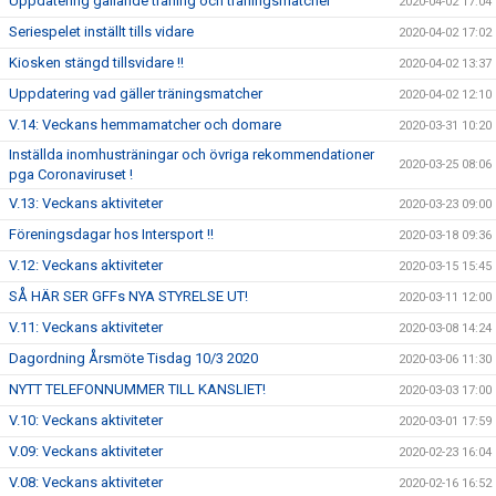
Uppdatering gällande träning och träningsmatcher
2020-04-02 17:04
Seriespelet inställt tills vidare
2020-04-02 17:02
Kiosken stängd tillsvidare !!
2020-04-02 13:37
Uppdatering vad gäller träningsmatcher
2020-04-02 12:10
V.14: Veckans hemmamatcher och domare
2020-03-31 10:20
Inställda inomhusträningar och övriga rekommendationer
2020-03-25 08:06
pga Coronaviruset !
V.13: Veckans aktiviteter
2020-03-23 09:00
Föreningsdagar hos Intersport !!
2020-03-18 09:36
V.12: Veckans aktiviteter
2020-03-15 15:45
SÅ HÄR SER GFFs NYA STYRELSE UT!
2020-03-11 12:00
V.11: Veckans aktiviteter
2020-03-08 14:24
Dagordning Årsmöte Tisdag 10/3 2020
2020-03-06 11:30
NYTT TELEFONNUMMER TILL KANSLIET!
2020-03-03 17:00
V.10: Veckans aktiviteter
2020-03-01 17:59
V.09: Veckans aktiviteter
2020-02-23 16:04
V.08: Veckans aktiviteter
2020-02-16 16:52