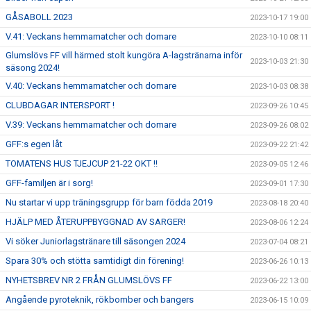
GÅSABOLL 2023
2023-10-17 19:00
V.41: Veckans hemmamatcher och domare
2023-10-10 08:11
Glumslövs FF vill härmed stolt kungöra A-lagstränarna inför
2023-10-03 21:30
säsong 2024!
V.40: Veckans hemmamatcher och domare
2023-10-03 08:38
CLUBDAGAR INTERSPORT !
2023-09-26 10:45
V.39: Veckans hemmamatcher och domare
2023-09-26 08:02
GFF:s egen låt
2023-09-22 21:42
TOMATENS HUS TJEJCUP 21-22 OKT !!
2023-09-05 12:46
GFF-familjen är i sorg!
2023-09-01 17:30
Nu startar vi upp träningsgrupp för barn födda 2019
2023-08-18 20:40
HJÄLP MED ÅTERUPPBYGGNAD AV SARGER!
2023-08-06 12:24
Vi söker Juniorlagstränare till säsongen 2024
2023-07-04 08:21
Spara 30% och stötta samtidigt din förening!
2023-06-26 10:13
NYHETSBREV NR 2 FRÅN GLUMSLÖVS FF
2023-06-22 13:00
Angående pyroteknik, rökbomber och bangers
2023-06-15 10:09