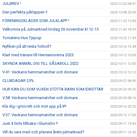
JULBREV !
2022-12-22 08:47
Den perfekta julklappen !!
2022-12-08 20:09
FÖRENINGSKLÄDER SOM JULKLAPP !
2022-11-23 12:00
Välkomna på Julmarknad lördag 26 november kl 12-15
2022-11-04 18:59
Tomatens Hus Tjejcup
2022-10-22 11:09
Nyfiken på att testa fotboll?
2022-10-16 15:38
Klart med tränare till Herrseniorerna 2023
2022-10-12 10:00
SKYNDA ANMÄL DIG TILL GÅSABOLL 2022
2022-10-11 12:00
V.41: Veckans hemmamatcher och domare
2022-10-10 12:12
CLUBDAGAR 25%
2022-09-27 08:49
HUR KAN DU SOM VUXEN STÖTTA BARN SOM IDROTTAR
2022-09-22 09:25
V.38: Veckans hemmamatcher och domare
2022-09-20 08:14
Klä dig i grön/vitt och möt upp på IP!
2022-09-16 20:32
V.37: Veckans hemmamatcher och domare
2022-09-12 17:00
Just 4 Girls tillbaka i Glumslöv !!
2022-09-11 19:40
Vill du vara med och planera årets julmarknad?
2022-09-11 16:30