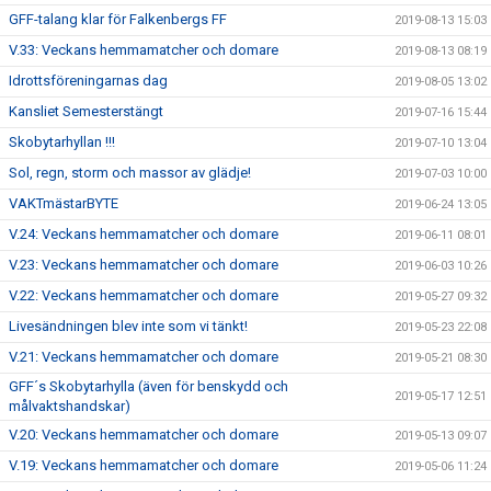
GFF-talang klar för Falkenbergs FF
2019-08-13 15:03
V.33: Veckans hemmamatcher och domare
2019-08-13 08:19
Idrottsföreningarnas dag
2019-08-05 13:02
Kansliet Semesterstängt
2019-07-16 15:44
Skobytarhyllan !!!
2019-07-10 13:04
Sol, regn, storm och massor av glädje!
2019-07-03 10:00
VAKTmästarBYTE
2019-06-24 13:05
V.24: Veckans hemmamatcher och domare
2019-06-11 08:01
V.23: Veckans hemmamatcher och domare
2019-06-03 10:26
V.22: Veckans hemmamatcher och domare
2019-05-27 09:32
Livesändningen blev inte som vi tänkt!
2019-05-23 22:08
V.21: Veckans hemmamatcher och domare
2019-05-21 08:30
GFF´s Skobytarhylla (även för benskydd och
2019-05-17 12:51
målvaktshandskar)
V.20: Veckans hemmamatcher och domare
2019-05-13 09:07
V.19: Veckans hemmamatcher och domare
2019-05-06 11:24