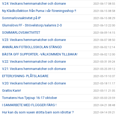
V.24: Veckans hemmamatcher och domare
2021-06-17 08:55
Ny Klädkollektion från Puma i vår föreningsshop !!
2021-06-15 08:58
Sommarlovsaktivitet på IP
2021-06-15 08:29
Glumslövs FF - Strövelstorp/salamis 2-0
2021-06-13 22:00
SOMMARLOVSAKTIVITET
2021-06-09 14:15
V.23: Veckans hemmamatcher och domare
2021-06-07 08:50
ANMÄLAN FOTBOLLSSKOLAN STÄNGD
2021-06-02 12:14
BÄSTA GFF SUPPORTER; -VÄLKOMMEN TILLBAKA!
2021-06-02 12:00
V.22: Veckans hemmamatcher och domare
2021-05-31 09:24
V.21: Veckans hemmamatcher och domare
2021-05-25 09:12
EFTERLYSNING- PLÅTSLAGARE
2021-05-19 10:37
V.20: Veckans hemmamatcher och domare
2021-05-18 11:17
Grattis Karin!
2021-05-11 21:05
Tomatens Hus Tjejcup 16-17 oktober
2021-05-03 23:59
I SAMARBETE MED FLÜGGER FÄRG !
2021-04-21 08:48
Hur kan du som vuxen stötta barn som idrottar ?
2021-04-14 09:21