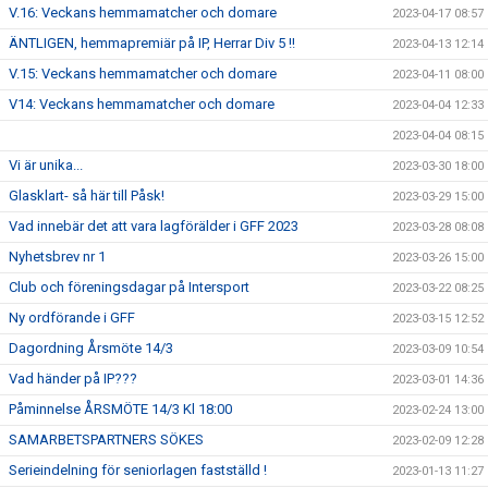
V.16: Veckans hemmamatcher och domare
2023-04-17 08:57
ÄNTLIGEN, hemmapremiär på IP, Herrar Div 5 !!
2023-04-13 12:14
V.15: Veckans hemmamatcher och domare
2023-04-11 08:00
V14: Veckans hemmamatcher och domare
2023-04-04 12:33
2023-04-04 08:15
Vi är unika...
2023-03-30 18:00
Glasklart- så här till Påsk!
2023-03-29 15:00
Vad innebär det att vara lagförälder i GFF 2023
2023-03-28 08:08
Nyhetsbrev nr 1
2023-03-26 15:00
Club och föreningsdagar på Intersport
2023-03-22 08:25
Ny ordförande i GFF
2023-03-15 12:52
Dagordning Årsmöte 14/3
2023-03-09 10:54
Vad händer på IP???
2023-03-01 14:36
Påminnelse ÅRSMÖTE 14/3 Kl 18:00
2023-02-24 13:00
SAMARBETSPARTNERS SÖKES
2023-02-09 12:28
Serieindelning för seniorlagen fastställd !
2023-01-13 11:27