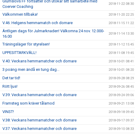
Glumslövs FF fortsätter och utökar sitt samarbete med
2018-11-22 08:30
Coerver Coaching
Välkommen tillbaka!
2018-11-20 22:25
V.46: Helgens hemmamatch och domare
2018-11-15 11:22
Äntligen dags för Julmarknaden! Välkomna 24 nov. 12.000-
2018-11-14 13:30
16.00
Träningsläger för styrelsen!
2018-11-12 15:45
UPPESITTARKVÄLL!
2018-11-08 19:45
V.40: Veckans hemmamatcher och domare
2018-10-01 08:41
3 poäng men ändå en tung dag...
2018-10-01 08:20
Det tar tid!
2018-09-28 08:29
Rött ljus!
2018-09-26 08:45
V.39: Veckans hemmamatcher och domare
2018-09-24 09:06
Framsteg som kräver tålamod
2018-09-21 13:08
VINST!
2018-09-18 09:45
V.38: Veckans hemmamatcher och domare
2018-09-17 09:37
V.37: Veckans hemmamatcher och domare
2018-09-10 08:33