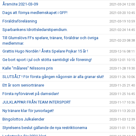
Årsmöte 2021-03-09
2021-03-24 12:00
Dags att förnya medlemskapet i GFF!
2021-03-20 10:45
Föräldraföreläsning
2021-03-19 10:59
Sparbankens Idrottsledarstipendium.
2021-02-24 14:45
Till Glumslövs FFs spelare, tränare, föräldrar och övriga
2021-02-23 08:38
medlemmar.
Grattis Hugo Nordén ! Årets Spelare Pojkar 15 år !
2020-12-16 08:11
Ge bort sport i jul och stötta samtidigt vår förening!
2020-12-01 10:15
Kalle "målares" Nilssons pris
2020-11-28 19:30
SLUTSÅLT ! För första gången någonsin är alla granar slut!
2020-11-26 10:06
Ett år som seniortränare
2020-11-25 21:40
Första nyförvärvet på damsidan!
2020-11-25 16:45
JULKLAPPAR FRÅN TEAM INTERSPORT
2020-11-17 10:36
Ny tränare klar för juniorlaget!
2020-11-13 20:23
Bingolottos Julkalender
2020-11-03 12:39
Styrelsens beslut gällande de nya restriktionerna
2020-11-01 11:06