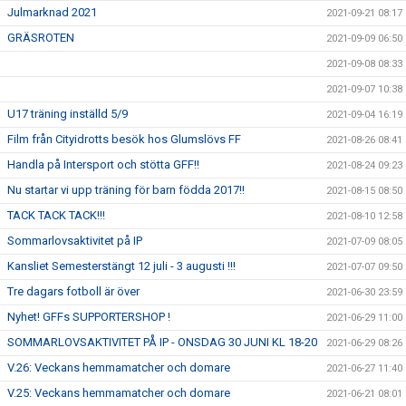
Julmarknad 2021
2021-09-21 08:17
GRÄSROTEN
2021-09-09 06:50
2021-09-08 08:33
2021-09-07 10:38
U17 träning inställd 5/9
2021-09-04 16:19
Film från Cityidrotts besök hos Glumslövs FF
2021-08-26 08:41
Handla på Intersport och stötta GFF!!
2021-08-24 09:23
Nu startar vi upp träning för barn födda 2017!!
2021-08-15 08:50
TACK TACK TACK!!!
2021-08-10 12:58
Sommarlovsaktivitet på IP
2021-07-09 08:05
Kansliet Semesterstängt 12 juli - 3 augusti !!!
2021-07-07 09:50
Tre dagars fotboll är över
2021-06-30 23:59
Nyhet! GFFs SUPPORTERSHOP !
2021-06-29 11:00
SOMMARLOVSAKTIVITET PÅ IP - ONSDAG 30 JUNI KL 18-20
2021-06-29 08:26
V.26: Veckans hemmamatcher och domare
2021-06-27 11:40
V.25: Veckans hemmamatcher och domare
2021-06-21 08:01