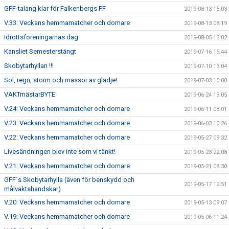
GFF-talang klar för Falkenbergs FF
2019-08-13 15:03
V.33: Veckans hemmamatcher och domare
2019-08-13 08:19
Idrottsföreningarnas dag
2019-08-05 13:02
Kansliet Semesterstängt
2019-07-16 15:44
Skobytarhyllan !!!
2019-07-10 13:04
Sol, regn, storm och massor av glädje!
2019-07-03 10:00
VAKTmästarBYTE
2019-06-24 13:05
V.24: Veckans hemmamatcher och domare
2019-06-11 08:01
V.23: Veckans hemmamatcher och domare
2019-06-03 10:26
V.22: Veckans hemmamatcher och domare
2019-05-27 09:32
Livesändningen blev inte som vi tänkt!
2019-05-23 22:08
V.21: Veckans hemmamatcher och domare
2019-05-21 08:30
GFF´s Skobytarhylla (även för benskydd och
2019-05-17 12:51
målvaktshandskar)
V.20: Veckans hemmamatcher och domare
2019-05-13 09:07
V.19: Veckans hemmamatcher och domare
2019-05-06 11:24