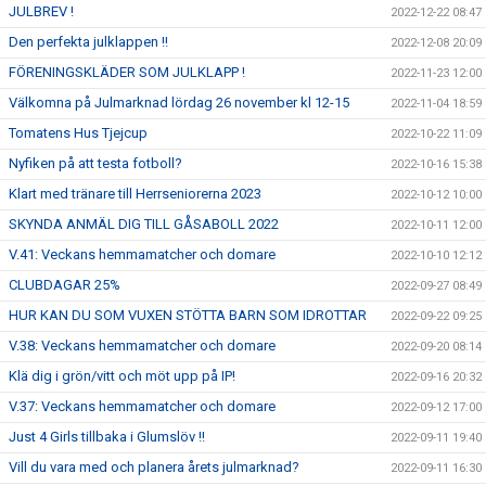
JULBREV !
2022-12-22 08:47
Den perfekta julklappen !!
2022-12-08 20:09
FÖRENINGSKLÄDER SOM JULKLAPP !
2022-11-23 12:00
Välkomna på Julmarknad lördag 26 november kl 12-15
2022-11-04 18:59
Tomatens Hus Tjejcup
2022-10-22 11:09
Nyfiken på att testa fotboll?
2022-10-16 15:38
Klart med tränare till Herrseniorerna 2023
2022-10-12 10:00
SKYNDA ANMÄL DIG TILL GÅSABOLL 2022
2022-10-11 12:00
V.41: Veckans hemmamatcher och domare
2022-10-10 12:12
CLUBDAGAR 25%
2022-09-27 08:49
HUR KAN DU SOM VUXEN STÖTTA BARN SOM IDROTTAR
2022-09-22 09:25
V.38: Veckans hemmamatcher och domare
2022-09-20 08:14
Klä dig i grön/vitt och möt upp på IP!
2022-09-16 20:32
V.37: Veckans hemmamatcher och domare
2022-09-12 17:00
Just 4 Girls tillbaka i Glumslöv !!
2022-09-11 19:40
Vill du vara med och planera årets julmarknad?
2022-09-11 16:30