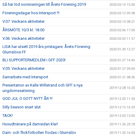
Så här löd nomineringen till Årets Förening 2019
2020-02-14 15:00
Föreningsdagar hos Intersport !!!
2020-02-12 09:38
V.07: Veckans aktiviteter
2020-02-10 08:21
ÅRSMÖTE 10/3 kl. 18.00
2020-02-06 17:00
V.06: Veckans aktiviteter
2020-02-02 11:57
LISA har utsett 2019 års pristagare: Årets Förening:
2020-01-30 12:27
Glumslövs FF
BLI SUPPORTERMEDLEM i GFF 2020!
2020-01-27 14:45
V.05: Veckans aktiviteter
2020-01-27 09:00
Samarbete med Intersport
2020-01-21 08:36
Presentation av Kalle Willstrand och GFF:s nya
2019-12-28 16:20
ungdomssatsning
GOD JUL O GOTT NYTT ÅR !!!
2019-12-20 11:50
Silly Season snart slut
2019-12-15 16:33
TACK!
2019-12-03 13:00
Huvudtränare på damsidan klar!
2019-11-26 23:18
Dam- och flickfotbollen frodas i Glumslöv
2019-11-20 16:03