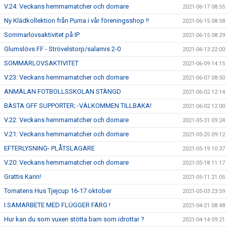
V.24: Veckans hemmamatcher och domare
2021-06-17 08:55
Ny Klädkollektion från Puma i vår föreningsshop !!
2021-06-15 08:58
Sommarlovsaktivitet på IP
2021-06-15 08:29
Glumslövs FF - Strövelstorp/salamis 2-0
2021-06-13 22:00
SOMMARLOVSAKTIVITET
2021-06-09 14:15
V.23: Veckans hemmamatcher och domare
2021-06-07 08:50
ANMÄLAN FOTBOLLSSKOLAN STÄNGD
2021-06-02 12:14
BÄSTA GFF SUPPORTER; -VÄLKOMMEN TILLBAKA!
2021-06-02 12:00
V.22: Veckans hemmamatcher och domare
2021-05-31 09:24
V.21: Veckans hemmamatcher och domare
2021-05-25 09:12
EFTERLYSNING- PLÅTSLAGARE
2021-05-19 10:37
V.20: Veckans hemmamatcher och domare
2021-05-18 11:17
Grattis Karin!
2021-05-11 21:05
Tomatens Hus Tjejcup 16-17 oktober
2021-05-03 23:59
I SAMARBETE MED FLÜGGER FÄRG !
2021-04-21 08:48
Hur kan du som vuxen stötta barn som idrottar ?
2021-04-14 09:21