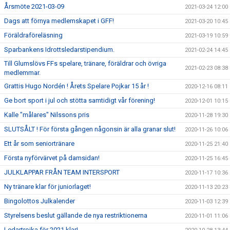
Årsmöte 2021-03-09
2021-03-24 12:00
Dags att förnya medlemskapet i GFF!
2021-03-20 10:45
Föräldraföreläsning
2021-03-19 10:59
Sparbankens Idrottsledarstipendium.
2021-02-24 14:45
Till Glumslövs FFs spelare, tränare, föräldrar och övriga
2021-02-23 08:38
medlemmar.
Grattis Hugo Nordén ! Årets Spelare Pojkar 15 år !
2020-12-16 08:11
Ge bort sport i jul och stötta samtidigt vår förening!
2020-12-01 10:15
Kalle "målares" Nilssons pris
2020-11-28 19:30
SLUTSÅLT ! För första gången någonsin är alla granar slut!
2020-11-26 10:06
Ett år som seniortränare
2020-11-25 21:40
Första nyförvärvet på damsidan!
2020-11-25 16:45
JULKLAPPAR FRÅN TEAM INTERSPORT
2020-11-17 10:36
Ny tränare klar för juniorlaget!
2020-11-13 20:23
Bingolottos Julkalender
2020-11-03 12:39
Styrelsens beslut gällande de nya restriktionerna
2020-11-01 11:06
Ledartrojka för 2021 klar!