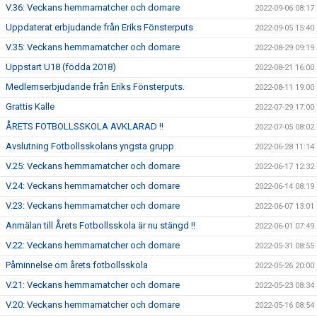
V.36: Veckans hemmamatcher och domare
2022-09-06 08:17
Uppdaterat erbjudande från Eriks Fönsterputs
2022-09-05 15:40
V.35: Veckans hemmamatcher och domare
2022-08-29 09:19
Uppstart U18 (födda 2018)
2022-08-21 16:00
Medlemserbjudande från Eriks Fönsterputs.
2022-08-11 19:00
Grattis Kalle
2022-07-29 17:00
ÅRETS FOTBOLLSSKOLA AVKLARAD !!
2022-07-05 08:02
Avslutning Fotbollsskolans yngsta grupp
2022-06-28 11:14
V.25: Veckans hemmamatcher och domare
2022-06-17 12:32
V.24: Veckans hemmamatcher och domare
2022-06-14 08:19
V.23: Veckans hemmamatcher och domare
2022-06-07 13:01
Anmälan till Årets Fotbollsskola är nu stängd !!
2022-06-01 07:49
V.22: Veckans hemmamatcher och domare
2022-05-31 08:55
Påminnelse om årets fotbollsskola
2022-05-26 20:00
V.21: Veckans hemmamatcher och domare
2022-05-23 08:34
V.20: Veckans hemmamatcher och domare
2022-05-16 08:54