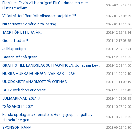
Eldsjälen Enzio vill bidra igen! Bli Guldmedlem eller
2022-02-05 18:07
Platinamedlem
Vi fortsätter "Barnfotbollscoachprojektet"!!!
2022-01-28 08:09
Nu fortsätter vi vår digitalisering
2022-01-13 11:36
TACK FÖR ETT BRA ÅR!
2021-12-23 19:24
Gröna Tråden !!
2021-12-17 08:55
Julklappstips !
2021-12-09 11:04
Granen står så grann..
2021-12-03 10:55
GRATTIS TILL LANDSLAGSUTTAGNINGEN, Jonathan Levi!!
2021-12-02 11:00
HURRA HURRA HURRA! NI VAR BÄST IDAG!
2021-11-20 17:40
UNGDOMSTRÄNARMÖTE PÅ ÖRENÄS !
2021-11-14 09:49
GUTZ webshop är öppen!
2021-11-03 10:43
JULMARKNAD 2021 !!!
2021-11-02 09:25
"GÅSABOLL" 2021!
2021-10-27 12:00
Första upplagen av Tomatens Hus Tjejcup har gått av
2021-10-20 10:05
stapeln i helgen
SPONSORTRÄFF!
2021-09-22 10:30