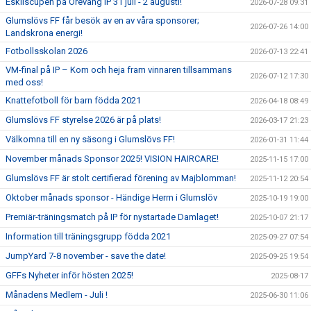
Eskilscupen på Örevång IP 31 juli - 2 augusti!
2026-07-28 09:31
Glumslövs FF får besök av en av våra sponsorer;
2026-07-26 14:00
Landskrona energi!
Fotbollsskolan 2026
2026-07-13 22:41
VM-final på IP – Kom och heja fram vinnaren tillsammans
2026-07-12 17:30
med oss!
Knattefotboll för barn födda 2021
2026-04-18 08:49
Glumslövs FF styrelse 2026 är på plats!
2026-03-17 21:23
Välkomna till en ny säsong i Glumslövs FF!
2026-01-31 11:44
November månads Sponsor 2025! VISION HAIRCARE!
2025-11-15 17:00
Glumslövs FF är stolt certifierad förening av Majblomman!
2025-11-12 20:54
Oktober månads sponsor - Händige Herrn i Glumslöv
2025-10-19 19:00
Premiär-träningsmatch på IP för nystartade Damlaget!
2025-10-07 21:17
Information till träningsgrupp födda 2021
2025-09-27 07:54
JumpYard 7-8 november - save the date!
2025-09-25 19:54
GFFs Nyheter inför hösten 2025!
2025-08-17
Månadens Medlem - Juli !
2025-06-30 11:06