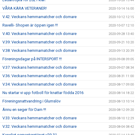
2020-10-28 13:44
VÅRA KÄRA VETERANER!
2020-10-14 16:00
V.42: Veckans hemmamatcher och domare
2020-10-12 12:15
Ravelli- Shopen är öppen igen !!!
2020-10-07 12:10
V.40: Veckans hemmamatcher och domare
2020-09-28 13:40
V.39: Veckans hemmamatcher och domare
2020-09-21 10:20
V.38: Veckans hemmamatcher och domare
2020-09-13 20:39
Föreningsdagar på INTERSPORT !!!
2020-09-08 09:05
V.37: Veckans hemmamatcher och domare
2020-09-07 08:34
V.36: Veckans hemmamatcher och domare
2020-08-31 11:00
V.34: Veckans hemmamatcher och domare
2020-08-17 09:00
Nu startar vi upp fotboll för knattar födda 2016
2020-08-14 18:22
Föreningsnattvandring i Glumslöv
2020-08-13 10:14
Ännu en seger för Dam !!!
2020-08-12 09:20
V.33: Veckans hemmamatcher och domare
2020-08-10 12:29
V.32: Veckans hemmamatcher och domare
2020-08-04 08:42
Kansliet semesterstängt v29-31