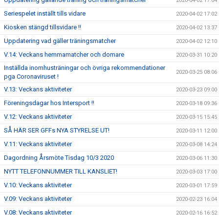
2020-04-02 17:04
Seriespelet inställt tills vidare
2020-04-02 17:02
Kiosken stängd tillsvidare !!
2020-04-02 13:37
Uppdatering vad gäller träningsmatcher
2020-04-02 12:10
V.14: Veckans hemmamatcher och domare
2020-03-31 10:20
Inställda inomhusträningar och övriga rekommendationer
2020-03-25 08:06
pga Coronaviruset !
V.13: Veckans aktiviteter
2020-03-23 09:00
Föreningsdagar hos Intersport !!
2020-03-18 09:36
V.12: Veckans aktiviteter
2020-03-15 15:45
SÅ HÄR SER GFFs NYA STYRELSE UT!
2020-03-11 12:00
V.11: Veckans aktiviteter
2020-03-08 14:24
Dagordning Årsmöte Tisdag 10/3 2020
2020-03-06 11:30
NYTT TELEFONNUMMER TILL KANSLIET!
2020-03-03 17:00
V.10: Veckans aktiviteter
2020-03-01 17:59
V.09: Veckans aktiviteter
2020-02-23 16:04
V.08: Veckans aktiviteter
2020-02-16 16:52