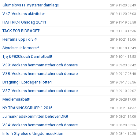
Glumslövs FF nystartar damlag!!
2019-11-20 08:49
V.47: Veckans aktiviteter
2019-11-20 08:03
HATTRICK Onsdag 20/11
2019-11-19 08:58
TACK FÖR BIDRAGET!
2019-11-13 13:36
Herrarna upp i div 4!
2019-10-21 12:06
Styrelsen informerar!
2019-10-18 10:49
Tjej&#8208;och Damfotboll!
2019-10-14 16:53
V.39: Veckans hemmamatcher och domare
2019-09-23 09:42
V.38: Veckans hemmamatcher och domare
2019-09-17 08:40
Dragning i Lördagens lotteri
2019-09-17 08:36
V.37: Veckans hemmamatcher och domare
2019-09-10 09:07
Medlemsrabatt!
2019-08-28 17:00
NY TRÄNINGSGRUPP f. 2015
2019-08-21 14:37
Julmarknadskommittén behöver DIG!
2019-08-21 14:00
V.34: Veckans hemmamatcher och domare
2019-08-20 08:36
Info fr Styrelse o Ungdomssektion
2019-08-14 10:20