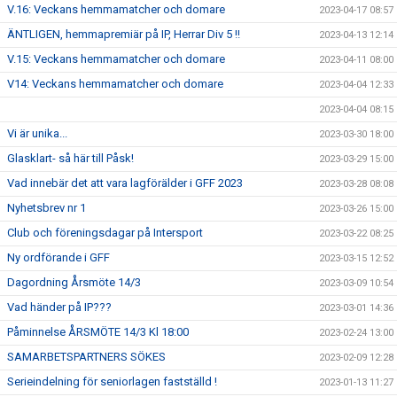
V.16: Veckans hemmamatcher och domare
2023-04-17 08:57
ÄNTLIGEN, hemmapremiär på IP, Herrar Div 5 !!
2023-04-13 12:14
V.15: Veckans hemmamatcher och domare
2023-04-11 08:00
V14: Veckans hemmamatcher och domare
2023-04-04 12:33
2023-04-04 08:15
Vi är unika...
2023-03-30 18:00
Glasklart- så här till Påsk!
2023-03-29 15:00
Vad innebär det att vara lagförälder i GFF 2023
2023-03-28 08:08
Nyhetsbrev nr 1
2023-03-26 15:00
Club och föreningsdagar på Intersport
2023-03-22 08:25
Ny ordförande i GFF
2023-03-15 12:52
Dagordning Årsmöte 14/3
2023-03-09 10:54
Vad händer på IP???
2023-03-01 14:36
Påminnelse ÅRSMÖTE 14/3 Kl 18:00
2023-02-24 13:00
SAMARBETSPARTNERS SÖKES
2023-02-09 12:28
Serieindelning för seniorlagen fastställd !
2023-01-13 11:27