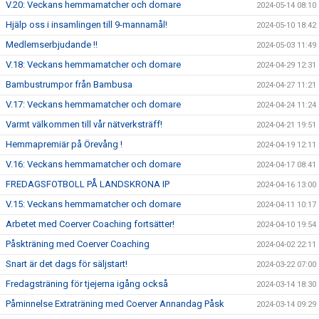
V.20: Veckans hemmamatcher och domare
2024-05-14 08:10
Hjälp oss i insamlingen till 9-mannamål!
2024-05-10 18:42
Medlemserbjudande !!
2024-05-03 11:49
V.18: Veckans hemmamatcher och domare
2024-04-29 12:31
Bambustrumpor från Bambusa
2024-04-27 11:21
V.17: Veckans hemmamatcher och domare
2024-04-24 11:24
Varmt välkommen till vår nätverksträff!
2024-04-21 19:51
Hemmapremiär på Örevång !
2024-04-19 12:11
V.16: Veckans hemmamatcher och domare
2024-04-17 08:41
FREDAGSFOTBOLL PÅ LANDSKRONA IP
2024-04-16 13:00
V.15: Veckans hemmamatcher och domare
2024-04-11 10:17
Arbetet med Coerver Coaching fortsätter!
2024-04-10 19:54
Påskträning med Coerver Coaching
2024-04-02 22:11
Snart är det dags för säljstart!
2024-03-22 07:00
Fredagsträning för tjejerna igång också
2024-03-14 18:30
Påminnelse Extraträning med Coerver Annandag Påsk
2024-03-14 09:29