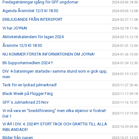
Fredagsträningar igång för GFF ungdomar
2024-03-06 18:30
Agenda Årsmötet 12/3 kl 18:30
2024-03-05 12:08
ERBJUDANDE FRÅN INTERSPORT
2024-02-27 11:08
Vi har JOYNAt
2024-02-18 17:46
Aktivitetskalendern för lagen 2024
2024-02-15 12:18
Årsmöte 12/3 Kl 18:30
2024-01-31 12:00
NU KOMMER FÖRSTA INFORMATIONEN OM JOYNA!
2024-01-26 10:00
Bli Supportermedlem 2024 !!
2024-01-24 12:30
DIV. 4-Satsningen startade i samma stund som vi gick upp,
2024-01-19 12:07
men
Tack för en lyckad julmarknad!
2023-11-27 20:46
Black Week på Flügger Färg
2023-11-17 09:18
GFF´s Julmarknad 25 Nov
2023-11-16 10:37
Vi må vara en "breddförening" men vilka stjärnor vi fostrat!
2023-11-13 19:00
Del 1
VI ÄR I DIV. 4. 2024!!!! STORT TACK OCH GRATTIS TILL ALLA
2023-10-29 09:36
INBLANDADE!
Bilder från cupen
2023-10-21 12:53