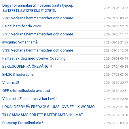
Dags för anmälan till höstens bästa tjejcup
2024-09-08 10:22
&#127813;&#127813;&#127813;
V.36: Veckans hemmamatcher och domare
2024-09-03 08:22
Se hit, barn födda 2020
2024-08-28 22:02
V.35: Veckans hemmamatcher och domare
2024-08-28 11:07
Invigning 9-mannamål
2024-08-19 21:35
V.33: Veckans hemmamatcher och domare
2024-08-13 12:08
Fantastisk dag med Coerver Coaching!
2024-08-01 06:49
ESKILSCUPEN PÅ ÖREVÅNG !!!
2024-07-24 09:38
ENZIOS hederspris
2024-07-23 07:00
Vi är i mål!
2024-06-30 20:47
GFF:s fotbollsskola avslutad
2024-06-30 20:31
Vi har inte Zlatan men vi har Levi!!!
2024-06-03 20:30
LOKALDERBY PÅ FREDAG! GLUMSLÖVS FF - IK WORMO
2024-05-28 21:30
TILLSAMMAMS FÖR ETT BÄTTRE MATCHKLIMAT !!
2024-05-17 10:50
Procamp Fotbollsskola !
2024-05-16 09:03