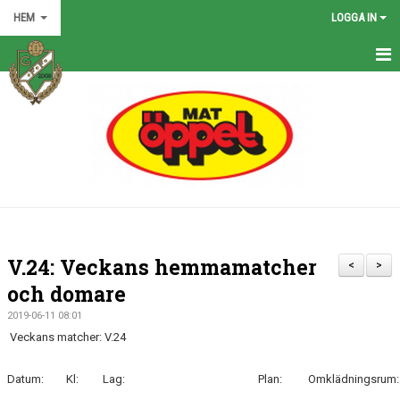
HEM
LOGGA IN
HEM
NYHETER
GRÖNA TRÅDEN
FÖRENINGEN
KONTAKT
V.24: Veckans hemmamatcher
<
>
KALENDER
och domare
2019-06-11 08:01
BILDGALLERI
Veckans matcher: V.24
MATCHER
Datum:
Kl:
Lag:
Plan:
Omklädningsrum:
VÅRA LAG