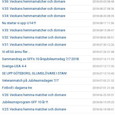
V.36: Veckans hemmamatcher och domare
2018-09-03 08:48
V.35: Veckans hemmamatcher och domare
2018-08-27 08:36
V.34: Veckans hemmamatcher och domare
2018-08-20 08:35
Nu startar vi upp U14 !!!
2018-08-17 11:06
V.33: Veckans hemmamatcher och domare
2018-08-13 08:47
V.32: Veckans hemma matcher och domare
2018-08-06 08:51
V.31: Veckans hemma matcher och domare
2018-07-30 12:26
Vi vill bli ännu fler ..
2018-07-24 21:48
Sammandrag av GFFs 10-årsjubileumsdag 7/7 2018
2018-07-16 11:59
Sverige-USA 4-4
2018-07-13 17:35
SE UPP GÖTEBORG, GLUMSLÖVARE I STAN!
2018-07-13 10:40
Veteranmatch på Jubileumsdagen 7/7
2018-07-05 21:32
Fotboll i dagarna tre
2018-07-01 21:00
V.26: Veckans hemma matcher och domare
2018-06-25 09:31
Jubileumsprogram GFF 10 år !!!
2018-06-19 09:25
V.25: Veckans hemma matcher och domare
2018-06-18 08:41