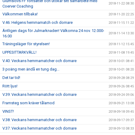
Glumslövs FF fortsätter och utökar sitt samarbete med
2018-11-22 08:30
Coerver Coaching
Välkommen tillbaka!
2018-11-20 22:25
V.46: Helgens hemmamatch och domare
2018-11-15 11:22
Äntligen dags för Julmarknaden! Välkomna 24 nov. 12.000-
2018-11-14 13:30
16.00
Träningsläger för styrelsen!
2018-11-12 15:45
UPPESITTARKVÄLL!
2018-11-08 19:45
V.40: Veckans hemmamatcher och domare
2018-10-01 08:41
3 poäng men ändå en tung dag...
2018-10-01 08:20
Det tar tid!
2018-09-28 08:29
Rött ljus!
2018-09-26 08:45
V.39: Veckans hemmamatcher och domare
2018-09-24 09:06
Framsteg som kräver tålamod
2018-09-21 13:08
VINST!
2018-09-18 09:45
V.38: Veckans hemmamatcher och domare
2018-09-17 09:37
V.37: Veckans hemmamatcher och domare
2018-09-10 08:33