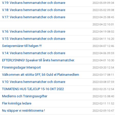
V.19: Veckans hemmamatcher och domare
2022-05-09 09:34
V.18: Veckans hemmamatcher och domare
2022-05-02 09:08
V.17: Veckans hemmamatcher och domare
2022-04-25 08:45
2022-04-22 10:01
V.16: Veckans hemmamatcher och domare
2022-04-19 08:02
V.15: Veckans hemmamatcher och domare
2022-04-11 16:20
Seriepremiärer till helgen !!!
2022-04-07 12:46
V.14: Veckans hemmamatcher och domare
2022-04-06 09:59
EFTERLYSNING! Speaker till årets hemmamatcher.
2022-04-01 10:30
Föreningsdagar Intersport
2022-03-20 12:54
Välkommen att stötta GFF, bli Guld el Platinamedlem
2022-03-17 08:11
V.10: Veckans hemmamatcher och domare
2022-03-08 07:59
TOMATENS HUS TJEJCUP 15-16 OKT 2022
2022-02-25 12:54
Medlems och Träningsavgifter
2022-02-15 08:40
Fler kvinnliga ledare
2022-02-11 11:52
Nu släpper vi restriktionerna !
2022-02-09 10:47