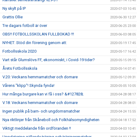
2020-07-14 13:40
Ny skylt på IP
2020-07-03 10:45
Grattis Ollie
2020-06-30 12:27
Tre dagars fotboll är över
2020-06-25 23:00
OBS!! FOTBOLLSSKOLAN FULLBOKAD !!!
2020-06-03 08:05
NYHET: Stöd din förening genom att:
2020-05-19 17:45
Fotbollsskola 2020
2020-05-17 16:42
Vart står Glumslövs FF, ekonomiskt, i Covid-19 tider?
2020-05-15 09:15
Årets Fotbollsskola
2020-05-14 07:41
V.20: Veckans hemmamatcher och domare
2020-05-12 09:31
Vårens "klipp"! Skynda fynda!
2020-05-05 10:05
Hur många burgare kan vi få i oss? &#127828;
2020-04-28 08:17
V.18: Veckans hemmamatcher och domare
2020-04-28 08:01
Ingen publik på barn- och ungdomsmatcher
2020-04-24 15:55
Nya riktlinjer från Skåneboll och Folkhälsomyndigheten
2020-04-18 17:52
Viktigt meddelande från ordföranden !!
2020-04-03 10:41
Uppdatering gällande träning och träningsmatcher