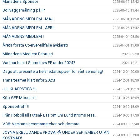
Månadens Sponsor
2025-06-17 12:42
Bollväggsmålning på IP
2025-06-15 19:44
MÅNADENS MEDLEM - MAJ
2025-06-01 11:50
MÅNADENS MEDLEM - APRIL
2025-04-28 17:42
MÅNADENS MEDLEM !
2025-04-04 08:56
Årets första Coerver-tillfälle avklarat!
2025-04-01 11:00
Månadens Medlem Februari
2025-02-20
Vad har hänt i Glumslövs FF under 2024?
2024-12-21
Dags att presentera hela ledartruppen för vårt seniorlag!
2024-12-04 20:00
Tränarteamet klart inför 2025!
2024-12-01 18:30
JULKLAPPSTIPS !!!!
2024-11-21 19:19
Köp GFF Mössan !!
2024-10-28 15:59
Sponsorträff !!
2024-10-10 18:09
Från Fotboll till Futsal- Läs om Em Lundströms resa.
2024-10-06 17:30
V.38: Veckans hemmamatcher och domare
2024-09-18 09:48
JOYNA ERBJUDANDE PROVA PÅ UNDER SEPTEMBER UTAN
2024-09-09 07:00
KOSTNAD!