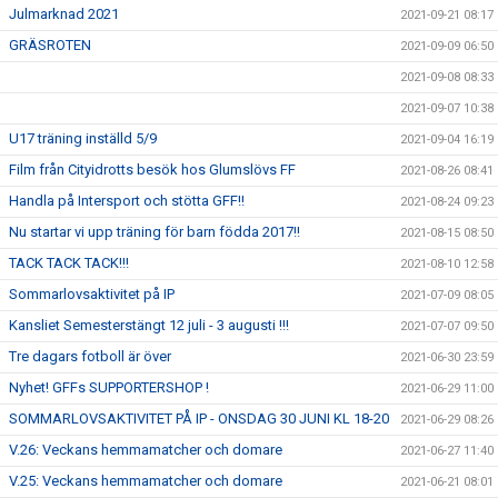
Julmarknad 2021
2021-09-21 08:17
GRÄSROTEN
2021-09-09 06:50
2021-09-08 08:33
2021-09-07 10:38
U17 träning inställd 5/9
2021-09-04 16:19
Film från Cityidrotts besök hos Glumslövs FF
2021-08-26 08:41
Handla på Intersport och stötta GFF!!
2021-08-24 09:23
Nu startar vi upp träning för barn födda 2017!!
2021-08-15 08:50
TACK TACK TACK!!!
2021-08-10 12:58
Sommarlovsaktivitet på IP
2021-07-09 08:05
Kansliet Semesterstängt 12 juli - 3 augusti !!!
2021-07-07 09:50
Tre dagars fotboll är över
2021-06-30 23:59
Nyhet! GFFs SUPPORTERSHOP !
2021-06-29 11:00
SOMMARLOVSAKTIVITET PÅ IP - ONSDAG 30 JUNI KL 18-20
2021-06-29 08:26
V.26: Veckans hemmamatcher och domare
2021-06-27 11:40
V.25: Veckans hemmamatcher och domare
2021-06-21 08:01