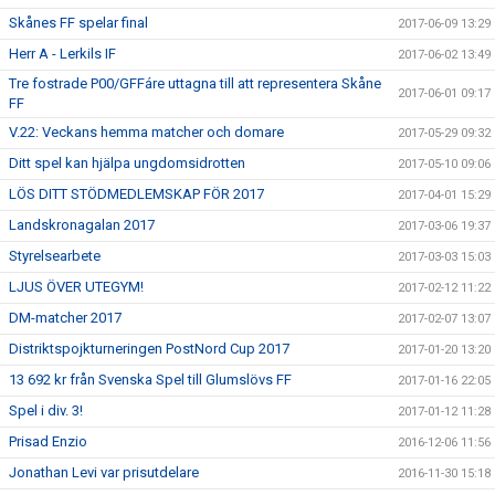
Skånes FF spelar final
2017-06-09 13:29
Herr A - Lerkils IF
2017-06-02 13:49
Tre fostrade P00/GFFáre uttagna till att representera Skåne
2017-06-01 09:17
FF
V.22: Veckans hemma matcher och domare
2017-05-29 09:32
Ditt spel kan hjälpa ungdomsidrotten
2017-05-10 09:06
LÖS DITT STÖDMEDLEMSKAP FÖR 2017
2017-04-01 15:29
Landskronagalan 2017
2017-03-06 19:37
Styrelsearbete
2017-03-03 15:03
LJUS ÖVER UTEGYM!
2017-02-12 11:22
DM-matcher 2017
2017-02-07 13:07
Distriktspojkturneringen PostNord Cup 2017
2017-01-20 13:20
13 692 kr från Svenska Spel till Glumslövs FF
2017-01-16 22:05
Spel i div. 3!
2017-01-12 11:28
Prisad Enzio
2016-12-06 11:56
Jonathan Levi var prisutdelare
2016-11-30 15:18