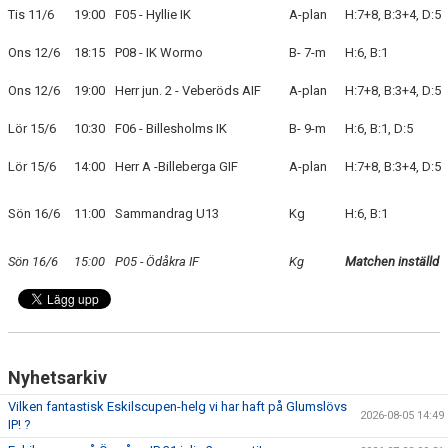
Tis 11/6
19:00
F05 - Hyllie IK
A-plan
H:7+8, B:3+4, D:5
BLI MEDLEM
Ons 12/6
18:15
P08 - IK Wormo
B- 7-m
H:6, B:1
KLÄDKOLLEKTION
Ons 12/6
19:00
Herr jun. 2 - Veberöds AIF
A-plan
H:7+8, B:3+4, D:5
Lör 15/6
10:30
F06 - Billesholms IK
B- 9-m
H:6, B:1, D:5
FOTBOLLSSKOLAN 2026
Lör 15/6
14:00
Herr A -Billeberga GIF
A-plan
H:7+8, B:3+4, D:5
Sön 16/6
11:00
Sammandrag U13
Kg
H:6, B:1
Sön 16/6
15:00
P05 - Ödåkra IF
Kg
Matchen inställd
Nyhetsarkiv
Vilken fantastisk Eskilscupen-helg vi har haft på Glumslövs
2026-08-05 14:49
IP! ?