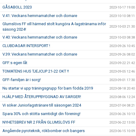
GÅSABOLL 2023
2023-10-17 19:00
V.41: Veckans hemmamatcher och domare
2023-10-10 08:11
Glumslövs FF vill härmed stolt kungöra A-lagstränarna inför
2023-10-03 21:30
säsong 2024!
V.40: Veckans hemmamatcher och domare
2023-10-03 08:38
CLUBDAGAR INTERSPORT !
2023-09-26 10:45
V.39: Veckans hemmamatcher och domare
2023-09-26 08:02
GFF:s egen låt
2023-09-22 21:42
TOMATENS HUS TJEJCUP 21-22 OKT !!
2023-09-05 12:46
GFF-familjen är i sorg!
2023-09-01 17:30
Nu startar vi upp träningsgrupp för barn födda 2019
2023-08-18 20:40
HJÄLP MED ÅTERUPPBYGGNAD AV SARGER!
2023-08-06 12:24
Vi söker Juniorlagstränare till säsongen 2024
2023-07-04 08:21
Spara 30% och stötta samtidigt din förening!
2023-06-26 10:13
NYHETSBREV NR 2 FRÅN GLUMSLÖVS FF
2023-06-22 13:00
Angående pyroteknik, rökbomber och bangers
2023-06-15 10:09