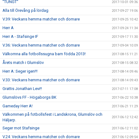
"TUNGT"
2017-10-01 09:36
Alla till Örevång på lördag
2017-09-27 19:06
V.39: Veckans hemma matcher och domare
2017-09-25 10:42
Herr A
2017-09-24 11:34
Herr A - Stafsinge IF
2017-09-17 11:30
V.36: Veckans hemma matcher och domare
2017-09-04 10:09
Välkomna alla fotbollssugna barn födda 2013!
2017-08-15 11:21
Årets match i Glumslöv
2017-08-15 08:32
Herr A: Seger igen!!!
2017-08-14 09:46
V.33: Veckans hemma matcher och domare
2017-08-14 09:43
Grattis Jonathan Levi!!
2017-07-11 17:08
Glumslövs FF - Högaborgs BK
2017-06-22 10:38
Gameday Herr A!
2017-06-21 11:29
Välkommen på fotbollsfest i Landskrona, Glumslöv och
2017-06-12 12:42
Häljarp.
Seger mot Stafsinge
2017-06-12 11:02
V.24: Veckans hemma matcher och domare
2017-06-12 09:54