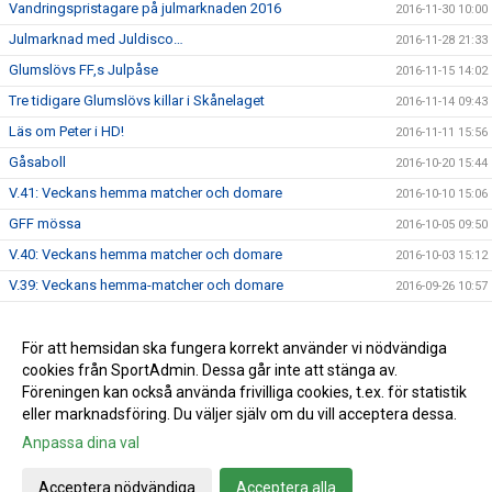
Vandringspristagare på julmarknaden 2016
2016-11-30 10:00
Julmarknad med Juldisco…
2016-11-28 21:33
Glumslövs FF,s Julpåse
2016-11-15 14:02
Tre tidigare Glumslövs killar i Skånelaget
2016-11-14 09:43
Läs om Peter i HD!
2016-11-11 15:56
Gåsaboll
2016-10-20 15:44
V.41: Veckans hemma matcher och domare
2016-10-10 15:06
GFF mössa
2016-10-05 09:50
V.40: Veckans hemma matcher och domare
2016-10-03 15:12
V.39: Veckans hemma-matcher och domare
2016-09-26 10:57
V.38: veckan hemmamatcher och domare
2016-09-19 12:41
Info brev augusti 2016
För att hemsidan ska fungera korrekt använder vi nödvändiga
2016-09-14 15:35
cookies från SportAdmin. Dessa går inte att stänga av.
Damerna: Äntligen vinst!
2016-09-05 09:59
Föreningen kan också använda frivilliga cookies, t.ex. för statistik
eller marknadsföring. Du väljer själv om du vill acceptera dessa.
Anpassa dina val
Cookie-inställningar
Gå till Webbversion
Acceptera nödvändiga
Acceptera alla