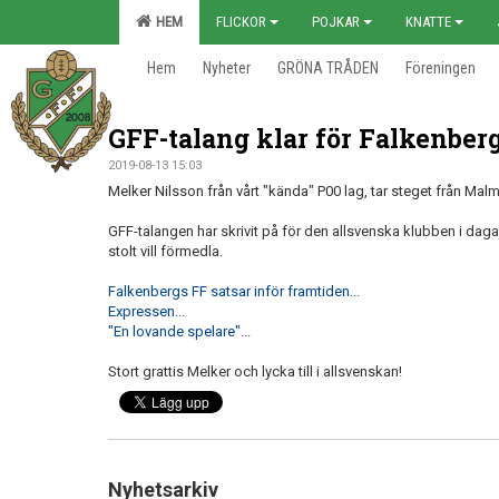
HEM
FLICKOR
POJKAR
KNATTE
Hem
Nyheter
GRÖNA TRÅDEN
Föreningen
GFF-talang klar för Falkenber
2019-08-13 15:03
Melker Nilsson från vårt "kända" P00 lag, tar steget från Malm
GFF-talangen har skrivit på för den allsvenska klubben i dagar
stolt vill förmedla.
Falkenbergs FF satsar inför framtiden...
Expressen...
"En lovande spelare"
...
Stort grattis Melker och lycka till i allsvenskan!
Nyhetsarkiv