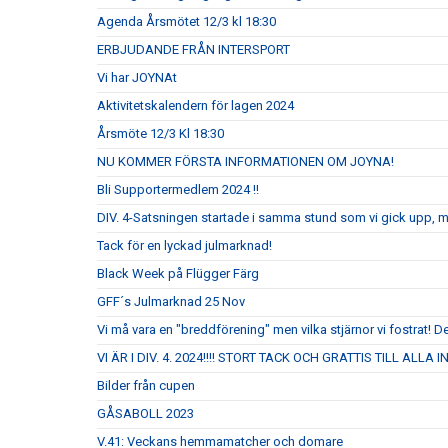
Agenda Årsmötet 12/3 kl 18:30
ERBJUDANDE FRÅN INTERSPORT
Vi har JOYNAt
Aktivitetskalendern för lagen 2024
Årsmöte 12/3 Kl 18:30
NU KOMMER FÖRSTA INFORMATIONEN OM JOYNA!
Bli Supportermedlem 2024 !!
DIV. 4-Satsningen startade i samma stund som vi gick upp, 
Tack för en lyckad julmarknad!
Black Week på Flügger Färg
GFF´s Julmarknad 25 Nov
Vi må vara en "breddförening" men vilka stjärnor vi fostrat! De
VI ÄR I DIV. 4. 2024!!!! STORT TACK OCH GRATTIS TILL ALLA
Bilder från cupen
GÅSABOLL 2023
V.41: Veckans hemmamatcher och domare