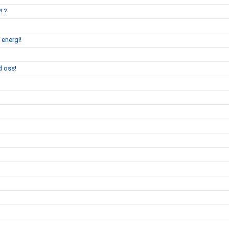
! ?
 energi!
d oss!