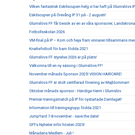
Vilken fantastisk Eskilscupen-helg vi har haft på Glumslövs IP
Eskilscupen på Örevång IP 31 juli - 2 augusti!
Glumslövs FF får besök av en av våra sponsorer; Landskrona
Fotbollsskolan 2026
VM-final på IP – Kom och heja fram vinnaren tillsammans me
Knattefotboll för barn födda 2021
Glumslövs FF styrelse 2026 är på plats!
Välkomna till en ny säsong i Glumslövs FF!
November månads Sponsor 2025! VISION HAIRCARE!
Glumslövs FF är stolt certifierad förening av Majblomman!
Oktober månads sponsor - Händige Herrn i Glumslöv
Premiär-träningsmatch på IP för nystartade Damlaget!
Information till träningsgrupp födda 2021
JumpYard 7-8 november - save the date!
GFFs Nyheter inför hösten 2025!
Månadens Medlem - Juli !