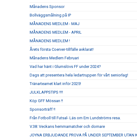
Månadens Sponsor
Bollväggsmålning på IP
MÅNADENS MEDLEM - MAJ
MÅNADENS MEDLEM - APRIL
MÅNADENS MEDLEM !
Årets första Coerver-tillfälle avklarat!
Månadens Medlem Februari
Vad har hänt i Glumslövs FF under 2024?
Dags att presentera hela ledartruppen för vårt seniorlag!
Tränarteamet klart inför 2025!
JULKLAPPSTIPS !!!!
Köp GFF Mössan !!
Sponsorträff !!
Från Fotboll till Futsal- Läs om Em Lundströms resa.
V.38: Veckans hemmamatcher och domare
JOYNA ERBJUDANDE PROVA PÅ UNDER SEPTEMBER UTAN 