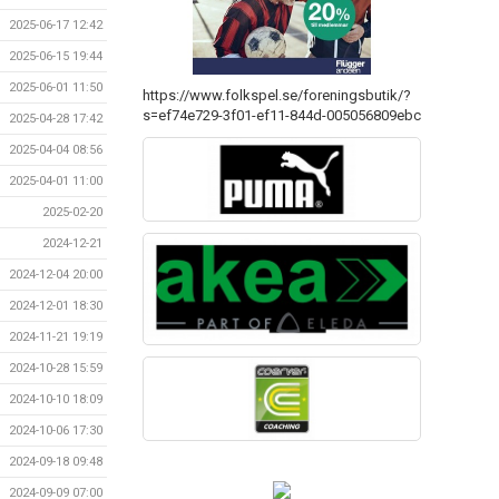
2025-06-17 12:42
2025-06-15 19:44
2025-06-01 11:50
https://www.folkspel.se/foreningsbutik/?
s=ef74e729-3f01-ef11-844d-005056809ebc
2025-04-28 17:42
2025-04-04 08:56
2025-04-01 11:00
2025-02-20
2024-12-21
2024-12-04 20:00
2024-12-01 18:30
2024-11-21 19:19
2024-10-28 15:59
2024-10-10 18:09
2024-10-06 17:30
2024-09-18 09:48
2024-09-09 07:00