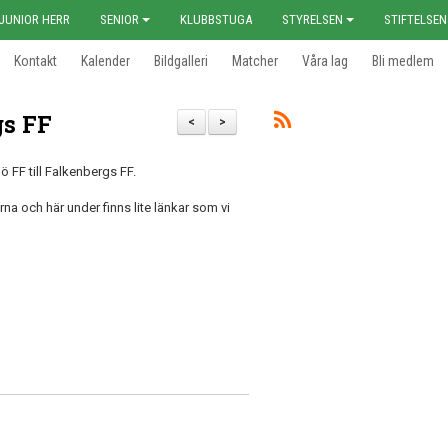
JUNIOR HERR
SENIOR
KLUBBSTUGA
STYRELSEN
STIFTELSEN
Kontakt
Kalender
Bildgalleri
Matcher
Våra lag
Bli medlem
gs FF
<
>
ö FF till Falkenbergs FF.
na och här under finns lite länkar som vi