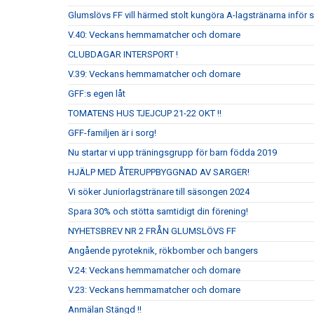
Glumslövs FF vill härmed stolt kungöra A-lagstränarna inför
V.40: Veckans hemmamatcher och domare
CLUBDAGAR INTERSPORT !
V.39: Veckans hemmamatcher och domare
GFF:s egen låt
TOMATENS HUS TJEJCUP 21-22 OKT !!
GFF-familjen är i sorg!
Nu startar vi upp träningsgrupp för barn födda 2019
HJÄLP MED ÅTERUPPBYGGNAD AV SARGER!
Vi söker Juniorlagstränare till säsongen 2024
Spara 30% och stötta samtidigt din förening!
NYHETSBREV NR 2 FRÅN GLUMSLÖVS FF
Angående pyroteknik, rökbomber och bangers
V.24: Veckans hemmamatcher och domare
V.23: Veckans hemmamatcher och domare
Anmälan Stängd !!