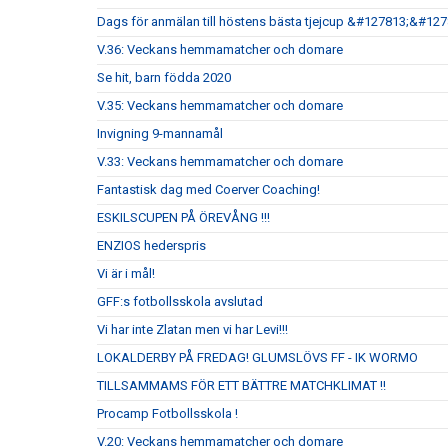
Dags för anmälan till höstens bästa tjejcup &#127813;&#12
V.36: Veckans hemmamatcher och domare
Se hit, barn födda 2020
V.35: Veckans hemmamatcher och domare
Invigning 9-mannamål
V.33: Veckans hemmamatcher och domare
Fantastisk dag med Coerver Coaching!
ESKILSCUPEN PÅ ÖREVÅNG !!!
ENZIOS hederspris
Vi är i mål!
GFF:s fotbollsskola avslutad
Vi har inte Zlatan men vi har Levi!!!
LOKALDERBY PÅ FREDAG! GLUMSLÖVS FF - IK WORMO
TILLSAMMAMS FÖR ETT BÄTTRE MATCHKLIMAT !!
Procamp Fotbollsskola !
V.20: Veckans hemmamatcher och domare