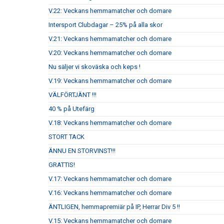
V.22: Veckans hemmamatcher och domare
Intersport Clubdagar – 25% på alla skor
V.21: Veckans hemmamatcher och domare
V.20: Veckans hemmamatcher och domare
Nu säljer vi skoväska och keps !
V.19: Veckans hemmamatcher och domare
VÄLFÖRTJÄNT !!!
40 % på Utefärg
V.18: Veckans hemmamatcher och domare
STORT TACK
ÄNNU EN STORVINST!!!
GRATTIS!
V.17: Veckans hemmamatcher och domare
V.16: Veckans hemmamatcher och domare
ÄNTLIGEN, hemmapremiär på IP, Herrar Div 5 !!
V.15: Veckans hemmamatcher och domare