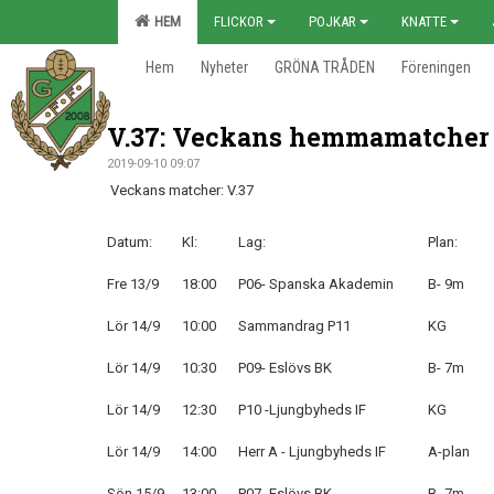
HEM
FLICKOR
POJKAR
KNATTE
Hem
Nyheter
GRÖNA TRÅDEN
Föreningen
V.37: Veckans hemmamatcher
2019-09-10 09:07
Veckans matcher: V.37
Datum:
Kl:
Lag:
Plan:
Fre 13/9
18:00
P06- Spanska Akademin
B- 9m
Lör 14/9
10:00
Sammandrag P11
KG
Lör 14/9
10:30
P09- Eslövs BK
B- 7m
Lör 14/9
12:30
P10 -Ljungbyheds IF
KG
Lör 14/9
14:00
Herr A - Ljungbyheds IF
A-plan
Sön 15/9
13:00
P07- Eslövs BK
B- 7m