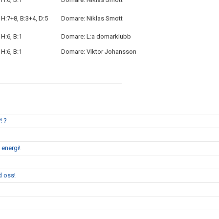
H:7+8, B:3+4, D:5
Domare: Niklas Smott
H:6, B:1
Domare: L:a domarklubb
H:6, B:1
Domare: Viktor Johansson
! ?
 energi!
d oss!