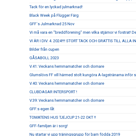
Tack för en lyckad julmarknad!
Black Week på Flügger Färg
GFF´s Julmarknad 25 Nov
Vi må vara en "breddförening" men vilka stjärnor vi fostrat! De
VI ÄR I DIV. 4. 2024!!!! STORT TACK OCH GRATTIS TILL ALLA
Bilder från cupen
GÅSABOLL 2023
V.41: Veckans hemmamatcher och domare
Glumslövs FF vill härmed stolt kungöra A-lagstränarna inför
V.40: Veckans hemmamatcher och domare
CLUBDAGAR INTERSPORT !
V.39: Veckans hemmamatcher och domare
GFF:s egen låt
TOMATENS HUS TJEJCUP 21-22 OKT !!
GFF-familjen är i sorg!
Nu startar vi upp träningsgrupp för barn födda 2019