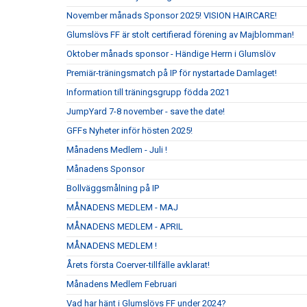
November månads Sponsor 2025! VISION HAIRCARE!
Glumslövs FF är stolt certifierad förening av Majblomman!
Oktober månads sponsor - Händige Herrn i Glumslöv
Premiär-träningsmatch på IP för nystartade Damlaget!
Information till träningsgrupp födda 2021
JumpYard 7-8 november - save the date!
GFFs Nyheter inför hösten 2025!
Månadens Medlem - Juli !
Månadens Sponsor
Bollväggsmålning på IP
MÅNADENS MEDLEM - MAJ
MÅNADENS MEDLEM - APRIL
MÅNADENS MEDLEM !
Årets första Coerver-tillfälle avklarat!
Månadens Medlem Februari
Vad har hänt i Glumslövs FF under 2024?