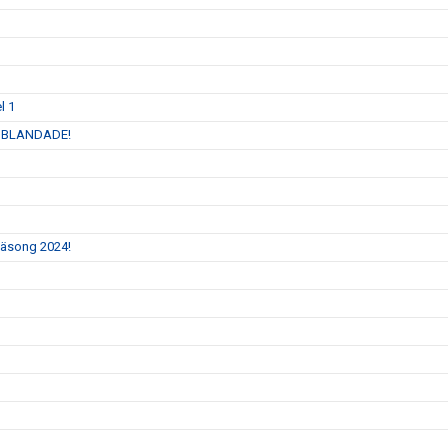
l 1
 INBLANDADE!
 säsong 2024!