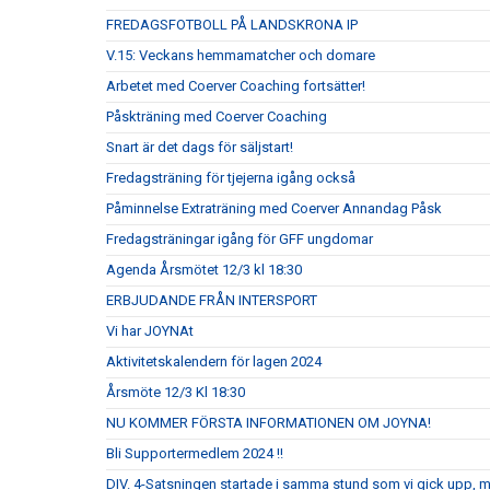
FREDAGSFOTBOLL PÅ LANDSKRONA IP
V.15: Veckans hemmamatcher och domare
Arbetet med Coerver Coaching fortsätter!
Påskträning med Coerver Coaching
Snart är det dags för säljstart!
Fredagsträning för tjejerna igång också
Påminnelse Extraträning med Coerver Annandag Påsk
Fredagsträningar igång för GFF ungdomar
Agenda Årsmötet 12/3 kl 18:30
ERBJUDANDE FRÅN INTERSPORT
Vi har JOYNAt
Aktivitetskalendern för lagen 2024
Årsmöte 12/3 Kl 18:30
NU KOMMER FÖRSTA INFORMATIONEN OM JOYNA!
Bli Supportermedlem 2024 !!
DIV. 4-Satsningen startade i samma stund som vi gick upp, 