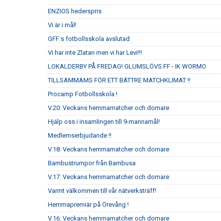
ENZIOS hederspris
Vi är i mål!
GFF:s fotbollsskola avslutad
Vi har inte Zlatan men vi har Levi!!!
LOKALDERBY PÅ FREDAG! GLUMSLÖVS FF - IK WORMO
TILLSAMMAMS FÖR ETT BÄTTRE MATCHKLIMAT !!
Procamp Fotbollsskola !
V.20: Veckans hemmamatcher och domare
Hjälp oss i insamlingen till 9-mannamål!
Medlemserbjudande !!
V.18: Veckans hemmamatcher och domare
Bambustrumpor från Bambusa
V.17: Veckans hemmamatcher och domare
Varmt välkommen till vår nätverksträff!
Hemmapremiär på Örevång !
V.16: Veckans hemmamatcher och domare