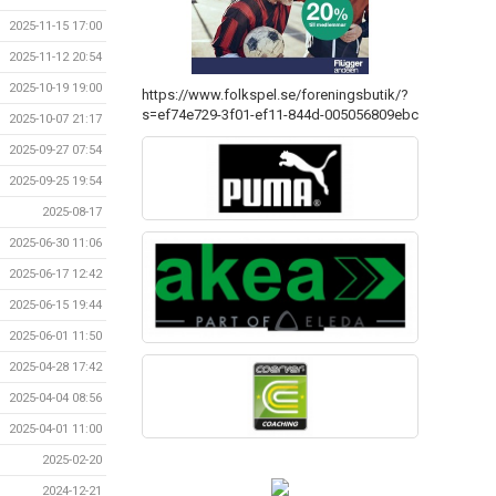
2025-11-15 17:00
2025-11-12 20:54
2025-10-19 19:00
https://www.folkspel.se/foreningsbutik/?
s=ef74e729-3f01-ef11-844d-005056809ebc
2025-10-07 21:17
2025-09-27 07:54
2025-09-25 19:54
2025-08-17
2025-06-30 11:06
2025-06-17 12:42
2025-06-15 19:44
2025-06-01 11:50
2025-04-28 17:42
2025-04-04 08:56
2025-04-01 11:00
2025-02-20
2024-12-21