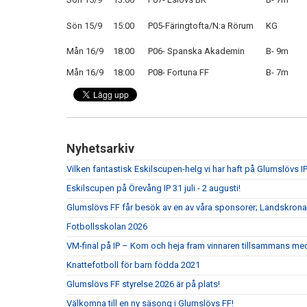
Sön 15/9
15:00
P05-Färingtofta/N:a Rörum
KG
Mån 16/9
18:00
P06- Spanska Akademin
B- 9m
Mån 16/9
18:00
P08- Fortuna FF
B- 7m
Nyhetsarkiv
Vilken fantastisk Eskilscupen-helg vi har haft på Glumslövs IP
Eskilscupen på Örevång IP 31 juli - 2 augusti!
Glumslövs FF får besök av en av våra sponsorer; Landskrona
Fotbollsskolan 2026
VM-final på IP – Kom och heja fram vinnaren tillsammans me
Knattefotboll för barn födda 2021
Glumslövs FF styrelse 2026 är på plats!
Välkomna till en ny säsong i Glumslövs FF!