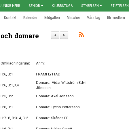
JUNIOR HERR
SENIOR
KLUBBSTUGA
STYRELSEN
STIFTELSEN
Kontakt
Kalender
Bildgalleri
Matcher
Våra lag
Bli medlem
 och domare
<
>
Omklädningsrum:
Anm:
H:6, B:1
FRAMFLYTTAD
Domare: Vidar Wittström Edvin
H:6, B:1,3,4
Jönsson
H:5, B:2
Domare: Axel Jönsson
H:6, B:1
Domare: Tycho Pettersson
H:7+8, B:3+4, D:5
Domare: Skånes FF
H:6, B:1
Domare: Niklas Smott