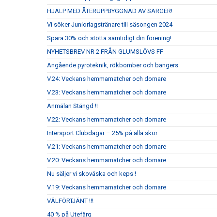
HJÄLP MED ÅTERUPPBYGGNAD AV SARGER!
Vi söker Juniorlagstränare till säsongen 2024
Spara 30% och stötta samtidigt din förening!
NYHETSBREV NR 2 FRÅN GLUMSLÖVS FF
Angående pyroteknik, rökbomber och bangers
V.24: Veckans hemmamatcher och domare
V.23: Veckans hemmamatcher och domare
Anmälan Stängd !!
V.22: Veckans hemmamatcher och domare
Intersport Clubdagar – 25% på alla skor
V.21: Veckans hemmamatcher och domare
V.20: Veckans hemmamatcher och domare
Nu säljer vi skoväska och keps !
V.19: Veckans hemmamatcher och domare
VÄLFÖRTJÄNT !!!
40 % på Utefärg