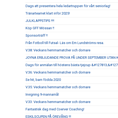
Dags att presentera hela ledartruppen för vårt seniorlag!
Tränarteamet klart inför 2025!
JULKLAPPSTIPS !!!!
Köp GFF Mössan !!
Sponsorträff !!
Från Fotboll till Futsal- Läs om Em Lundströms resa.
V.38: Veckans hemmamatcher och domare
JOYNA ERBJUDANDE PROVA PÅ UNDER SEPTEMBER UTAN 
Dags för anmälan till höstens bästa tjejcup &#127813;&#12
V.36: Veckans hemmamatcher och domare
Se hit, barn födda 2020
V.35: Veckans hemmamatcher och domare
Invigning 9-mannamål
V.33: Veckans hemmamatcher och domare
Fantastisk dag med Coerver Coaching!
ESKILSCUPEN PÅ ÖREVÅNG !!!