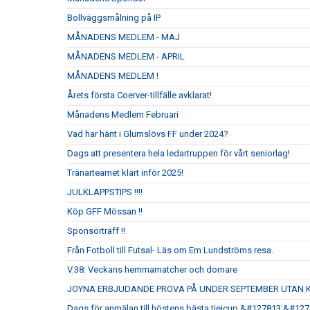
Bollväggsmålning på IP
MÅNADENS MEDLEM - MAJ
MÅNADENS MEDLEM - APRIL
MÅNADENS MEDLEM !
Årets första Coerver-tillfälle avklarat!
Månadens Medlem Februari
Vad har hänt i Glumslövs FF under 2024?
Dags att presentera hela ledartruppen för vårt seniorlag!
Tränarteamet klart inför 2025!
JULKLAPPSTIPS !!!!
Köp GFF Mössan !!
Sponsorträff !!
Från Fotboll till Futsal- Läs om Em Lundströms resa.
V.38: Veckans hemmamatcher och domare
JOYNA ERBJUDANDE PROVA PÅ UNDER SEPTEMBER UTAN 
Dags för anmälan till höstens bästa tjejcup &#127813;&#12