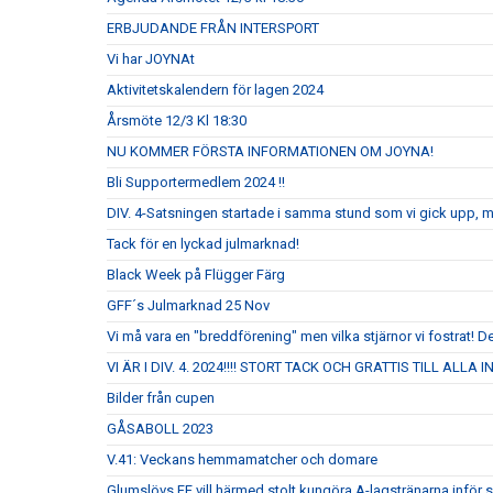
ERBJUDANDE FRÅN INTERSPORT
Vi har JOYNAt
Aktivitetskalendern för lagen 2024
Årsmöte 12/3 Kl 18:30
NU KOMMER FÖRSTA INFORMATIONEN OM JOYNA!
Bli Supportermedlem 2024 !!
DIV. 4-Satsningen startade i samma stund som vi gick upp, 
Tack för en lyckad julmarknad!
Black Week på Flügger Färg
GFF´s Julmarknad 25 Nov
Vi må vara en "breddförening" men vilka stjärnor vi fostrat! De
VI ÄR I DIV. 4. 2024!!!! STORT TACK OCH GRATTIS TILL ALLA
Bilder från cupen
GÅSABOLL 2023
V.41: Veckans hemmamatcher och domare
Glumslövs FF vill härmed stolt kungöra A-lagstränarna inför