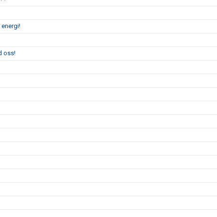
 energi!
d oss!