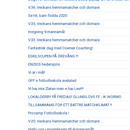
V.36: Veckans hemmamatcher och domare
Se hit, barn födda 2020
V.35: Veckans hemmamatcher och domare
Invigning 9-mannamål
V.33: Veckans hemmamatcher och domare
Fantastisk dag med Coerver Coaching!
ESKILSCUPEN PÅ ÖREVÅNG !!!
ENZIOS hederspris
Vi är i mål!
GFF:s fotbollsskola avslutad
Vi har inte Zlatan men vi har Levi!!!
LOKALDERBY PÅ FREDAG! GLUMSLÖVS FF - IK WORMO
TILLSAMMAMS FÖR ETT BÄTTRE MATCHKLIMAT !!
Procamp Fotbollsskola !
V.20: Veckans hemmamatcher och domare
Hjälp oss i insamlingen till 9-mannamål!