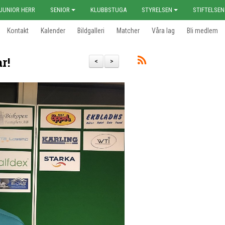
JUNIOR HERR
SENIOR
KLUBBSTUGA
STYRELSEN
STIFTELSEN
Kontakt
Kalender
Bildgalleri
Matcher
Våra lag
Bli medlem
r!
<
>