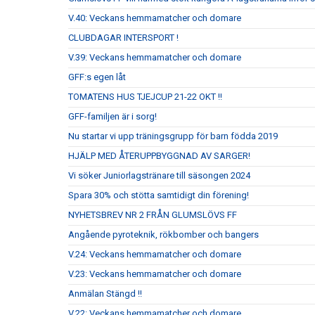
V.40: Veckans hemmamatcher och domare
CLUBDAGAR INTERSPORT !
V.39: Veckans hemmamatcher och domare
GFF:s egen låt
TOMATENS HUS TJEJCUP 21-22 OKT !!
GFF-familjen är i sorg!
Nu startar vi upp träningsgrupp för barn födda 2019
HJÄLP MED ÅTERUPPBYGGNAD AV SARGER!
Vi söker Juniorlagstränare till säsongen 2024
Spara 30% och stötta samtidigt din förening!
NYHETSBREV NR 2 FRÅN GLUMSLÖVS FF
Angående pyroteknik, rökbomber och bangers
V.24: Veckans hemmamatcher och domare
V.23: Veckans hemmamatcher och domare
Anmälan Stängd !!
V.22: Veckans hemmamatcher och domare