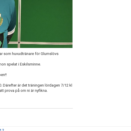
klar som huvudtränare för Glumslövs
on spelat i Eskilsminne.
ben!!
 Därefter är det träningen lördagen 7/12 kl
tt prova på om ni är nyfikna.
! ?