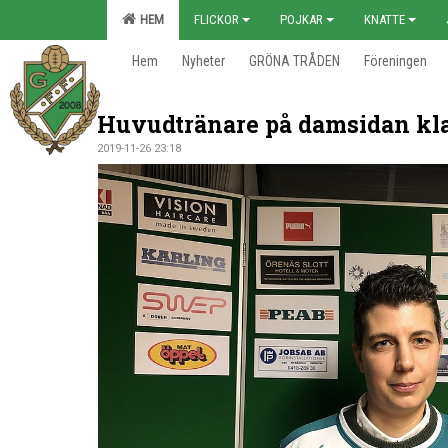
HEM
FLICKOR
POJKAR
KNATTE
Hem
Nyheter
GRÖNA TRÅDEN
Föreningen
Huvudtränare på damsidan kla
2019-11-26 23:18