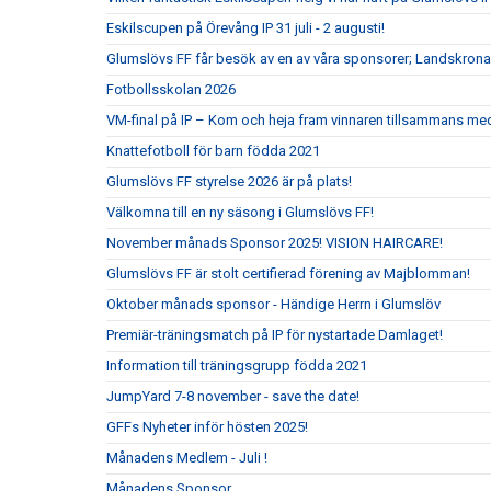
Eskilscupen på Örevång IP 31 juli - 2 augusti!
Glumslövs FF får besök av en av våra sponsorer; Landskrona
Fotbollsskolan 2026
VM-final på IP – Kom och heja fram vinnaren tillsammans me
Knattefotboll för barn födda 2021
Glumslövs FF styrelse 2026 är på plats!
Välkomna till en ny säsong i Glumslövs FF!
November månads Sponsor 2025! VISION HAIRCARE!
Glumslövs FF är stolt certifierad förening av Majblomman!
Oktober månads sponsor - Händige Herrn i Glumslöv
Premiär-träningsmatch på IP för nystartade Damlaget!
Information till träningsgrupp födda 2021
JumpYard 7-8 november - save the date!
GFFs Nyheter inför hösten 2025!
Månadens Medlem - Juli !
Månadens Sponsor