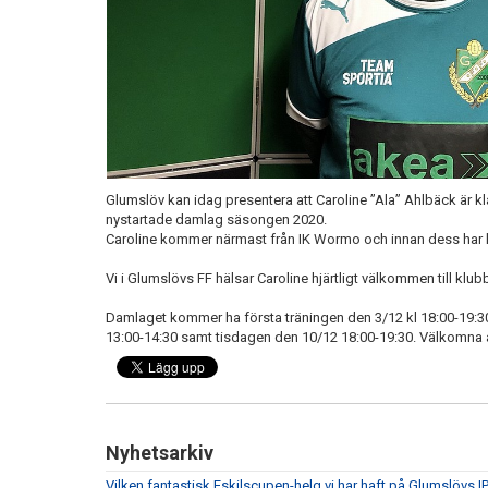
Glumslöv kan idag presentera att Caroline ”Ala” Ahlbäck är 
nystartade damlag säsongen 2020.
Caroline kommer närmast från IK Wormo och innan dess har h
Vi i Glumslövs FF hälsar Caroline hjärtligt välkommen till klub
Damlaget kommer ha första träningen den 3/12 kl 18:00-19:30.
13:00-14:30 samt tisdagen den 10/12 18:00-19:30. Välkomna a
Nyhetsarkiv
Vilken fantastisk Eskilscupen-helg vi har haft på Glumslövs IP