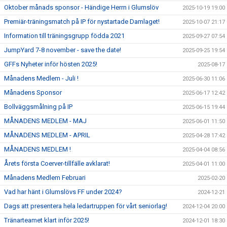
Oktober månads sponsor - Händige Herrn i Glumslöv
2025-10-19 19:00
Premiär-träningsmatch på IP för nystartade Damlaget!
2025-10-07 21:17
Information till träningsgrupp födda 2021
2025-09-27 07:54
JumpYard 7-8 november - save the date!
2025-09-25 19:54
GFFs Nyheter inför hösten 2025!
2025-08-17
Månadens Medlem - Juli !
2025-06-30 11:06
Månadens Sponsor
2025-06-17 12:42
Bollväggsmålning på IP
2025-06-15 19:44
MÅNADENS MEDLEM - MAJ
2025-06-01 11:50
MÅNADENS MEDLEM - APRIL
2025-04-28 17:42
MÅNADENS MEDLEM !
2025-04-04 08:56
Årets första Coerver-tillfälle avklarat!
2025-04-01 11:00
Månadens Medlem Februari
2025-02-20
Vad har hänt i Glumslövs FF under 2024?
2024-12-21
Dags att presentera hela ledartruppen för vårt seniorlag!
2024-12-04 20:00
Tränarteamet klart inför 2025!
2024-12-01 18:30