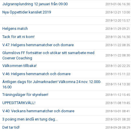
Julgransplundring 12 januari från 09.00
2019-01-06 16:30
Nya Öppettider kansliet 2019
2018-12-21 13:00
2018-12-20 15:57
Helgens match
2018-11-29 09:21
Tack för att ni kom!
2018-11-26 16:30
V.47: Helgens hemmamatcher och domare
2018-11-22 08:35
Glumslövs FF fortsätter och utökar sitt samarbete med
2018-11-22 08:30
Coerver Coaching
Välkommen tillbaka!
2018-11-20 22:25
V.46: Helgens hemmamatch och domare
2018-11-15 11:22
Äntligen dags för Julmarknaden! Välkomna 24 nov. 12.000-
2018-11-14 13:30
16.00
Träningsläger för styrelsen!
2018-11-12 15:45
UPPESITTARKVÄLL!
2018-11-08 19:45
V.40: Veckans hemmamatcher och domare
2018-10-01 08:41
3 poäng men ändå en tung dag...
2018-10-01 08:20
Det tar tid!
2018-09-28 08:29