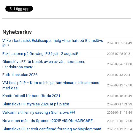
Nyhetsarkiv
Vilken fantastisk Eskilscupen-helg vi har haft på Glumslövs
2026-08-05 14:49
IP! ?
Eskilscupen på Örevång IP 31 juli - 2 augusti!
2026-07-28 09:31
Glumslövs FF får besök av en av våra sponsorer;
2026-07-26 14:00
Landskrona energi!
Fotbollsskolan 2026
2026-07-13 22:41
VM-final på IP – Kom och heja fram vinnaren tillsammans
2026-07-12 17:30
med oss!
Knattefotboll för barn födda 2021
2026-04-18 08:49
Glumslövs FF styrelse 2026 är på plats!
2026-03-17 21:23
Välkomna till en ny säsong i Glumslövs FF!
2026-01-31 11:44
November månads Sponsor 2025! VISION HAIRCARE!
2025-11-15 17:00
Glumslövs FF är stolt certifierad förening av Majblomman!
2025-11-12 20:54