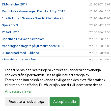
DM-matcher 2017
2017-02-07 13:07
Distriktspojkturneringen PostNord Cup 2017
2017-01-20 13:20
13 692 kr från Svenska Spel till Glumslövs FF
2017-01-16 22:05
Spel i div. 3!
2017-01-12 11:28
Prisad Enzio
2016-12-06 11:56
Jonathan Levi var prisutdelare
2016-11-30 15:18
Vandringspristagare på julmarknaden 2016
2016-11-30 10:00
Julmarknad med Juldisco…
2016-11-28 21:33
Glumslövs FF,s Julpåse
2016-11-15 14:02
Tre tidigare Glumslövs killar i Skånelaget
2016-11-14 09:43
För att hemsidan ska fungera korrekt använder vi nödvändiga
Läs om Peter i HD!
2016-11-11 15:56
cookies från SportAdmin. Dessa går inte att stänga av.
Föreningen kan också använda frivilliga cookies, t.ex. för statistik
Gåsaboll
2016-10-20 15:44
eller marknadsföring. Du väljer själv om du vill acceptera dessa.
V.41: Veckans hemma matcher och domare
2016-10-10 15:06
Anpassa dina val
GFF mössa
2016-10-05 09:50
V.40: Veckans hemma matcher och domare
Acceptera nödvändiga
Acceptera alla
2016-10-03 15:12
V.39: Veckans hemma-matcher och domare
2016-09-26 10:57