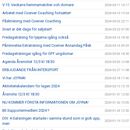
V.15: Veckans hemmamatcher och domare
2024-04-11 10:17
Arbetet med Coerver Coaching fortsätter!
2024-04-10 19:54
Påskträning med Coerver Coaching
2024-04-02 22:11
Snart är det dags för säljstart!
2024-03-22 07:00
Fredagsträning för tjejerna igång också
2024-03-14 18:30
Påminnelse Extraträning med Coerver Annandag Påsk
2024-03-14 09:29
Fredagsträningar igång för GFF ungdomar
2024-03-06 18:30
Agenda Årsmötet 12/3 kl 18:30
2024-03-05 12:08
ERBJUDANDE FRÅN INTERSPORT
2024-02-27 11:08
Vi har JOYNAt
2024-02-18 17:46
Aktivitetskalendern för lagen 2024
2024-02-15 12:18
Årsmöte 12/3 Kl 18:30
2024-01-31 12:00
NU KOMMER FÖRSTA INFORMATIONEN OM JOYNA!
2024-01-26 10:00
Bli Supportermedlem 2024 !!
2024-01-24 12:30
DIV. 4-Satsningen startade i samma stund som vi gick upp,
2024-01-19 12:07
men