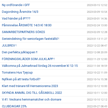
Ny ordförande i GFF
2023-03-15 12:52
Dagordning Årsmöte 14/3
2023-03-09 10:54
Vad händer på IP???
2023-03-01 14:36
Påminnelse ÅRSMÖTE 14/3 Kl 18:00
2023-02-24 13:00
SAMARBETSPARTNERS SÖKES
2023-02-09 12:28
Serieindelning för seniorlagen fastställd !
2023-01-13 11:27
JULBREV !
2022-12-22 08:47
Den perfekta julklappen !!
2022-12-08 20:09
FÖRENINGSKLÄDER SOM JULKLAPP !
2022-11-23 12:00
Välkomna på Julmarknad lördag 26 november kl 12-15
2022-11-04 18:59
Tomatens Hus Tjejcup
2022-10-22 11:09
Nyfiken på att testa fotboll?
2022-10-16 15:38
Klart med tränare till Herrseniorerna 2023
2022-10-12 10:00
SKYNDA ANMÄL DIG TILL GÅSABOLL 2022
2022-10-11 12:00
V.41: Veckans hemmamatcher och domare
2022-10-10 12:12
CLUBDAGAR 25%
2022-09-27 08:49