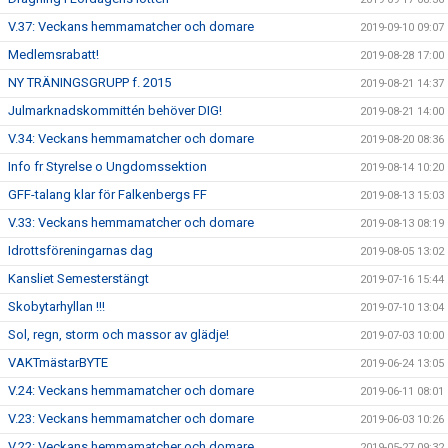
V.37: Veckans hemmamatcher och domare
2019-09-10 09:07
Medlemsrabatt!
2019-08-28 17:00
NY TRÄNINGSGRUPP f. 2015
2019-08-21 14:37
Julmarknadskommittén behöver DIG!
2019-08-21 14:00
V.34: Veckans hemmamatcher och domare
2019-08-20 08:36
Info fr Styrelse o Ungdomssektion
2019-08-14 10:20
GFF-talang klar för Falkenbergs FF
2019-08-13 15:03
V.33: Veckans hemmamatcher och domare
2019-08-13 08:19
Idrottsföreningarnas dag
2019-08-05 13:02
Kansliet Semesterstängt
2019-07-16 15:44
Skobytarhyllan !!!
2019-07-10 13:04
Sol, regn, storm och massor av glädje!
2019-07-03 10:00
VAKTmästarBYTE
2019-06-24 13:05
V.24: Veckans hemmamatcher och domare
2019-06-11 08:01
V.23: Veckans hemmamatcher och domare
2019-06-03 10:26
V.22: Veckans hemmamatcher och domare
2019-05-27 09:32