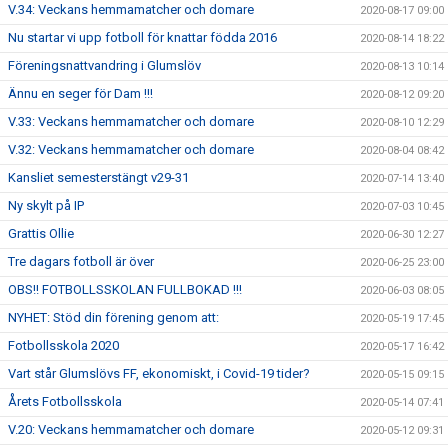
V.34: Veckans hemmamatcher och domare
2020-08-17 09:00
Nu startar vi upp fotboll för knattar födda 2016
2020-08-14 18:22
Föreningsnattvandring i Glumslöv
2020-08-13 10:14
Ännu en seger för Dam !!!
2020-08-12 09:20
V.33: Veckans hemmamatcher och domare
2020-08-10 12:29
V.32: Veckans hemmamatcher och domare
2020-08-04 08:42
Kansliet semesterstängt v29-31
2020-07-14 13:40
Ny skylt på IP
2020-07-03 10:45
Grattis Ollie
2020-06-30 12:27
Tre dagars fotboll är över
2020-06-25 23:00
OBS!! FOTBOLLSSKOLAN FULLBOKAD !!!
2020-06-03 08:05
NYHET: Stöd din förening genom att:
2020-05-19 17:45
Fotbollsskola 2020
2020-05-17 16:42
Vart står Glumslövs FF, ekonomiskt, i Covid-19 tider?
2020-05-15 09:15
Årets Fotbollsskola
2020-05-14 07:41
V.20: Veckans hemmamatcher och domare
2020-05-12 09:31