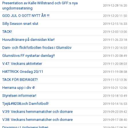
Presentation av Kalle Willstrand och GFF:s nya
2019-12-28 16:20
ungdomssatsning
GOD JUL O GOTT NYTT ÅR !!!
2019-12-20 11:50
Silly Season snart slut
2019-12-15 16:33
TACK!
2019-12-03 13:00
Huvudtränare på damsidan klar!
2019-11-26 23:18
Dam- och flickfotbollen frodas i Glumslöv
2019-11-20 16:03
Glumslövs FF nystartar damlag!!
2019-11-20 08:49
V.47: Veckans aktiviteter
2019-11-20 08:03
HATTRICK Onsdag 20/11
2019-11-19 08:58
TACK FÖR BIDRAGET!
2019-11-13 13:36
Herrarna upp i div 4!
2019-10-21 12:06
Styrelsen informerar!
2019-10-18 10:49
Tjej&#8208;och Damfotboll!
2019-10-14 16:53
V.39: Veckans hemmamatcher och domare
2019-09-23 09:42
V.38: Veckans hemmamatcher och domare
2019-09-17 08:40
Dragning i Lördagens lotteri
2019-09-17 08:36