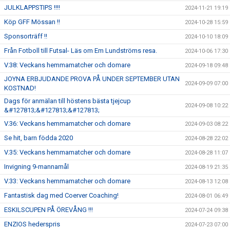
JULKLAPPSTIPS !!!!
2024-11-21 19:19
Köp GFF Mössan !!
2024-10-28 15:59
Sponsorträff !!
2024-10-10 18:09
Från Fotboll till Futsal- Läs om Em Lundströms resa.
2024-10-06 17:30
V.38: Veckans hemmamatcher och domare
2024-09-18 09:48
JOYNA ERBJUDANDE PROVA PÅ UNDER SEPTEMBER UTAN
2024-09-09 07:00
KOSTNAD!
Dags för anmälan till höstens bästa tjejcup
2024-09-08 10:22
&#127813;&#127813;&#127813;
V.36: Veckans hemmamatcher och domare
2024-09-03 08:22
Se hit, barn födda 2020
2024-08-28 22:02
V.35: Veckans hemmamatcher och domare
2024-08-28 11:07
Invigning 9-mannamål
2024-08-19 21:35
V.33: Veckans hemmamatcher och domare
2024-08-13 12:08
Fantastisk dag med Coerver Coaching!
2024-08-01 06:49
ESKILSCUPEN PÅ ÖREVÅNG !!!
2024-07-24 09:38
ENZIOS hederspris
2024-07-23 07:00