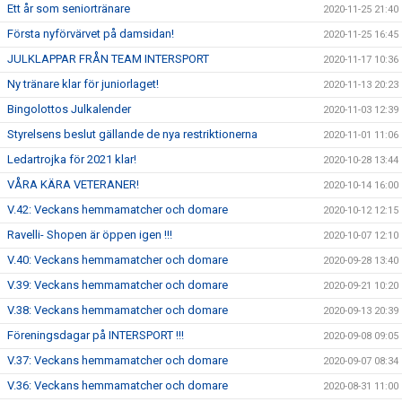
Ett år som seniortränare
2020-11-25 21:40
Första nyförvärvet på damsidan!
2020-11-25 16:45
JULKLAPPAR FRÅN TEAM INTERSPORT
2020-11-17 10:36
Ny tränare klar för juniorlaget!
2020-11-13 20:23
Bingolottos Julkalender
2020-11-03 12:39
Styrelsens beslut gällande de nya restriktionerna
2020-11-01 11:06
Ledartrojka för 2021 klar!
2020-10-28 13:44
VÅRA KÄRA VETERANER!
2020-10-14 16:00
V.42: Veckans hemmamatcher och domare
2020-10-12 12:15
Ravelli- Shopen är öppen igen !!!
2020-10-07 12:10
V.40: Veckans hemmamatcher och domare
2020-09-28 13:40
V.39: Veckans hemmamatcher och domare
2020-09-21 10:20
V.38: Veckans hemmamatcher och domare
2020-09-13 20:39
Föreningsdagar på INTERSPORT !!!
2020-09-08 09:05
V.37: Veckans hemmamatcher och domare
2020-09-07 08:34
V.36: Veckans hemmamatcher och domare
2020-08-31 11:00