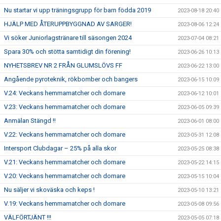
Nu startar vi upp träningsgrupp för barn födda 2019
2023-08-18 20:40
HJÄLP MED ÅTERUPPBYGGNAD AV SARGER!
2023-08-06 12:24
Vi söker Juniorlagstränare till säsongen 2024
2023-07-04 08:21
Spara 30% och stötta samtidigt din förening!
2023-06-26 10:13
NYHETSBREV NR 2 FRÅN GLUMSLÖVS FF
2023-06-22 13:00
Angående pyroteknik, rökbomber och bangers
2023-06-15 10:09
V.24: Veckans hemmamatcher och domare
2023-06-12 10:01
V.23: Veckans hemmamatcher och domare
2023-06-05 09:39
Anmälan Stängd !!
2023-06-01 08:00
V.22: Veckans hemmamatcher och domare
2023-05-31 12:08
Intersport Clubdagar – 25% på alla skor
2023-05-25 08:38
V.21: Veckans hemmamatcher och domare
2023-05-22 14:15
V.20: Veckans hemmamatcher och domare
2023-05-15 10:04
Nu säljer vi skoväska och keps !
2023-05-10 13:21
V.19: Veckans hemmamatcher och domare
2023-05-08 09:56
VÄLFÖRTJÄNT !!!
2023-05-05 07:18