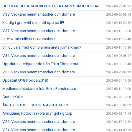
HUR KAN DU SOM VUXEN STÖTTA BARN SOM IDROTTAR
2022-09-22 09:25
V.38: Veckans hemmamatcher och domare
2022-09-20 08:14
Klä dig i grön/vitt och möt upp på IP!
2022-09-16 20:32
V.37: Veckans hemmamatcher och domare
2022-09-12 17:00
Just 4 Girls tillbaka i Glumslöv !!
2022-09-11 19:40
Vill du vara med och planera årets julmarknad?
2022-09-11 16:30
V.36: Veckans hemmamatcher och domare
2022-09-06 08:17
Uppdaterat erbjudande från Eriks Fönsterputs
2022-09-05 15:40
V.35: Veckans hemmamatcher och domare
2022-08-29 09:19
Uppstart U18 (födda 2018)
2022-08-21 16:00
Medlemserbjudande från Eriks Fönsterputs.
2022-08-11 19:00
Grattis Kalle
2022-07-29 17:00
ÅRETS FOTBOLLSSKOLA AVKLARAD !!
2022-07-05 08:02
Avslutning Fotbollsskolans yngsta grupp
2022-06-28 11:14
V.25: Veckans hemmamatcher och domare
2022-06-17 12:32
V.24: Veckans hemmamatcher och domare
2022-06-14 08:19