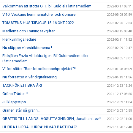
Välkommen att stötta GFF, bli Guld el Platinamedlem
2022-03-17 08:11
V.10: Veckans hemmamatcher och domare
2022-03-08 07:59
TOMATENS HUS TJEJCUP 15-16 OKT 2022
2022-02-25 12:54
Medlems och Träningsavgifter
2022-02-15 08:40
Fler kvinnliga ledare
2022-02-11 11:52
Nu släpper vi restriktionerna !
2022-02-09 10:47
Eldsjälen Enzio vill bidra igen! Bli Guldmedlem eller
2022-02-05 18:07
Platinamedlem
Vi fortsätter "Barnfotbollscoachprojektet"!!!
2022-01-28 08:09
Nu fortsätter vi vår digitalisering
2022-01-13 11:36
TACK FÖR ETT BRA ÅR!
2021-12-23 19:24
Gröna Tråden !!
2021-12-17 08:55
Julklappstips !
2021-12-09 11:04
Granen står så grann..
2021-12-03 10:55
GRATTIS TILL LANDSLAGSUTTAGNINGEN, Jonathan Levi!!
2021-12-02 11:00
HURRA HURRA HURRA! NI VAR BÄST IDAG!
2021-11-20 17:40