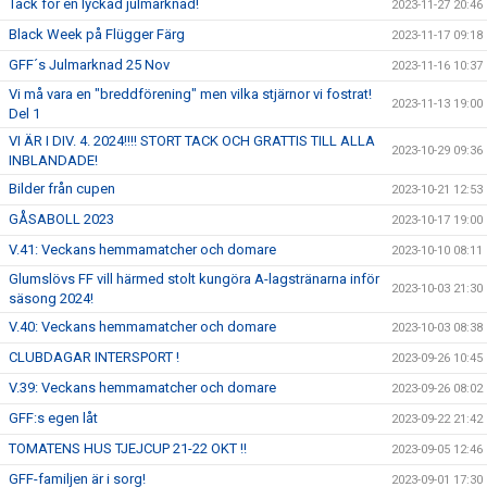
Tack för en lyckad julmarknad!
2023-11-27 20:46
Black Week på Flügger Färg
2023-11-17 09:18
GFF´s Julmarknad 25 Nov
2023-11-16 10:37
Vi må vara en "breddförening" men vilka stjärnor vi fostrat!
2023-11-13 19:00
Del 1
VI ÄR I DIV. 4. 2024!!!! STORT TACK OCH GRATTIS TILL ALLA
2023-10-29 09:36
INBLANDADE!
Bilder från cupen
2023-10-21 12:53
GÅSABOLL 2023
2023-10-17 19:00
V.41: Veckans hemmamatcher och domare
2023-10-10 08:11
Glumslövs FF vill härmed stolt kungöra A-lagstränarna inför
2023-10-03 21:30
säsong 2024!
V.40: Veckans hemmamatcher och domare
2023-10-03 08:38
CLUBDAGAR INTERSPORT !
2023-09-26 10:45
V.39: Veckans hemmamatcher och domare
2023-09-26 08:02
GFF:s egen låt
2023-09-22 21:42
TOMATENS HUS TJEJCUP 21-22 OKT !!
2023-09-05 12:46
GFF-familjen är i sorg!
2023-09-01 17:30