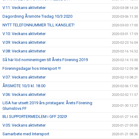
V.11: Veckans aktiviteter
2020-03-08 14:24
Dagordning Årsmöte Tisdag 10/3 2020
2020-03-06 11:30
NYTT TELEFONNUMMER TILL KANSLIET!
2020-03-03 17:00
V.10: Veckans aktiviteter
2020-03-01 17:59
V.09: Veckans aktiviteter
2020-02-23 16:04
V.08: Veckans aktiviteter
2020-02-16 16:52
Så här löd nomineringen till Årets Förening 2019
2020-02-14 15:00
Föreningsdagar hos Intersport !!!
2020-02-12 09:38
V.07: Veckans aktiviteter
2020-02-10 08:21
ÅRSMÖTE 10/3 kl. 18.00
2020-02-06 17:00
V.06: Veckans aktiviteter
2020-02-02 11:57
LISA har utsett 2019 års pristagare: Årets Förening:
2020-01-30 12:27
Glumslövs FF
BLI SUPPORTERMEDLEM i GFF 2020!
2020-01-27 14:45
V.05: Veckans aktiviteter
2020-01-27 09:00
Samarbete med Intersport
2020-01-21 08:36