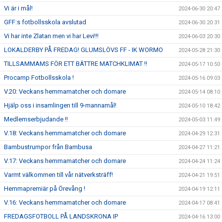
Vi är i mål!
2024-06-30 20:47
GFF:s fotbollsskola avslutad
2024-06-30 20:31
Vi har inte Zlatan men vi har Levi!!!
2024-06-03 20:30
LOKALDERBY PÅ FREDAG! GLUMSLÖVS FF - IK WORMO
2024-05-28 21:30
TILLSAMMAMS FÖR ETT BÄTTRE MATCHKLIMAT !!
2024-05-17 10:50
Procamp Fotbollsskola !
2024-05-16 09:03
V.20: Veckans hemmamatcher och domare
2024-05-14 08:10
Hjälp oss i insamlingen till 9-mannamål!
2024-05-10 18:42
Medlemserbjudande !!
2024-05-03 11:49
V.18: Veckans hemmamatcher och domare
2024-04-29 12:31
Bambustrumpor från Bambusa
2024-04-27 11:21
V.17: Veckans hemmamatcher och domare
2024-04-24 11:24
Varmt välkommen till vår nätverksträff!
2024-04-21 19:51
Hemmapremiär på Örevång !
2024-04-19 12:11
V.16: Veckans hemmamatcher och domare
2024-04-17 08:41
FREDAGSFOTBOLL PÅ LANDSKRONA IP
2024-04-16 13:00