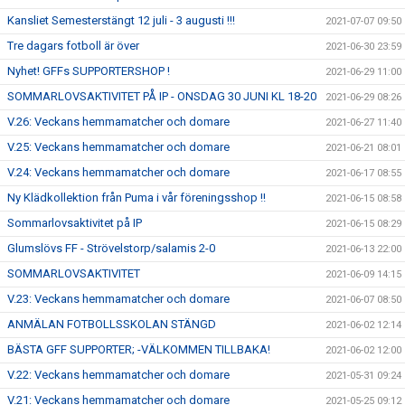
Kansliet Semesterstängt 12 juli - 3 augusti !!!
2021-07-07 09:50
Tre dagars fotboll är över
2021-06-30 23:59
Nyhet! GFFs SUPPORTERSHOP !
2021-06-29 11:00
SOMMARLOVSAKTIVITET PÅ IP - ONSDAG 30 JUNI KL 18-20
2021-06-29 08:26
V.26: Veckans hemmamatcher och domare
2021-06-27 11:40
V.25: Veckans hemmamatcher och domare
2021-06-21 08:01
V.24: Veckans hemmamatcher och domare
2021-06-17 08:55
Ny Klädkollektion från Puma i vår föreningsshop !!
2021-06-15 08:58
Sommarlovsaktivitet på IP
2021-06-15 08:29
Glumslövs FF - Strövelstorp/salamis 2-0
2021-06-13 22:00
SOMMARLOVSAKTIVITET
2021-06-09 14:15
V.23: Veckans hemmamatcher och domare
2021-06-07 08:50
ANMÄLAN FOTBOLLSSKOLAN STÄNGD
2021-06-02 12:14
BÄSTA GFF SUPPORTER; -VÄLKOMMEN TILLBAKA!
2021-06-02 12:00
V.22: Veckans hemmamatcher och domare
2021-05-31 09:24
V.21: Veckans hemmamatcher och domare
2021-05-25 09:12