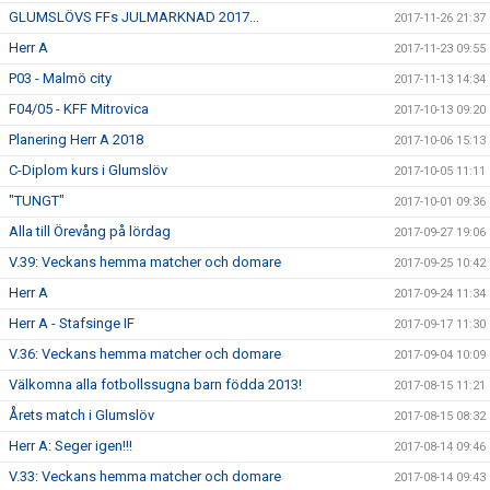
GLUMSLÖVS FFs JULMARKNAD 2017...
2017-11-26 21:37
Herr A
2017-11-23 09:55
P03 - Malmö city
2017-11-13 14:34
F04/05 - KFF Mitrovica
2017-10-13 09:20
Planering Herr A 2018
2017-10-06 15:13
C-Diplom kurs i Glumslöv
2017-10-05 11:11
"TUNGT"
2017-10-01 09:36
Alla till Örevång på lördag
2017-09-27 19:06
V.39: Veckans hemma matcher och domare
2017-09-25 10:42
Herr A
2017-09-24 11:34
Herr A - Stafsinge IF
2017-09-17 11:30
V.36: Veckans hemma matcher och domare
2017-09-04 10:09
Välkomna alla fotbollssugna barn födda 2013!
2017-08-15 11:21
Årets match i Glumslöv
2017-08-15 08:32
Herr A: Seger igen!!!
2017-08-14 09:46
V.33: Veckans hemma matcher och domare
2017-08-14 09:43