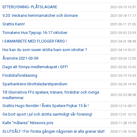
EFTERLYSNING- PLÅTSLAGARE
2021-05-19 10:37
V.20: Veckans hemmamatcher och domare
2021-05-18 11:17
Grattis Karin!
2021-05-11 21:05
Tomatens Hus Tjejcup 16-17 oktober
2021-05-03 23:59
I SAMARBETE MED FLÜGGER FÄRG !
2021-04-21 08:48
Hur kan du som vuxen stötta barn som idrottar ?
2021-04-14 09:21
Årsmöte 2021-03-09
2021-03-24 12:00
Dags att förnya medlemskapet i GFF!
2021-03-20 10:45
Föräldraföreläsning
2021-03-19 10:59
Sparbankens Idrottsledarstipendium.
2021-02-24 14:45
Till Glumslövs FFs spelare, tränare, föräldrar och övriga
2021-02-23 08:38
medlemmar.
Grattis Hugo Nordén ! Årets Spelare Pojkar 15 år !
2020-12-16 08:11
Ge bort sport i jul och stötta samtidigt vår förening!
2020-12-01 10:15
Kalle "målares" Nilssons pris
2020-11-28 19:30
SLUTSÅLT ! För första gången någonsin är alla granar slut!
2020-11-26 10:06