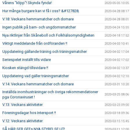
Vårens "klipp"! Skynda fynda!
2020-05-05 10:05
Hur många burgare kan vi få i oss? &#127828;
2020-04-28 08:17
V.18: Veckans hemmamatcher och domare
2020-04-28 08:01
Ingen publik på barn- och ungdomsmatcher
2020-04-24 15:55
Nya riktlinjer från Skåneboll och Folkhälsomyndigheten
2020-04-18 17:52
Viktigt meddelande från ordföranden !!
2020-04-03 10:41
Uppdatering gällande träning och träningsmatcher
2020-04-02 17:04
Seriespelet inställt tills vidare
2020-04-02 17:02
Kiosken stängd tillsvidare !!
2020-04-02 13:37
Uppdatering vad gäller träningsmatcher
2020-04-02 12:10
V.14: Veckans hemmamatcher och domare
2020-03-31 10:20
Inställda inomhusträningar och övriga rekommendationer
2020-03-25 08:06
pga Coronaviruset !
V.13: Veckans aktiviteter
2020-03-23 09:00
Föreningsdagar hos Intersport !!
2020-03-18 09:36
V.12: Veckans aktiviteter
2020-03-15 15:45
SÅ HÄR SER GFFs NYA STYRELSE UT!
2020-03-11 12:00