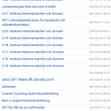
Livesändningen blev inte som vi tänkt!
2019-05-23 22:08
V.21: Veckans hemmamatcher och domare
2019-05-21 08:30
GFF´s Skobytarhylla (även för benskydd och
2019-05-17 12:51
målvaktshandskar)
V.20: Veckans hemmamatcher och domare
2019-05-13 09:07
V.19: Veckans hemmamatcher och domare
2019-05-06 11:24
V.18: Veckans hemmamatcher och domare
2019-04-29 09:00
V.17: Veckans hemma matcher och domare
2019-04-23 08:25
V.16: Veckans hemma matcher och domare
2019-04-15 09:00
V.15: Veckans hemma matcher och domare
2019-04-09 08:35
2019-04-08 13:37
DAGS ATT TÄNKA PÅ SÄSONG 2019
2019-04-02 14:30
Seriestart
2019-04-02 08:13
Coerver Coaching hade tränarutbildning
2019-03-25 08:00
Barn o ungdomsdomarutbildning
2019-03-14 08:00
GFF har fått en ny ordförande!
2019-03-07 11:32