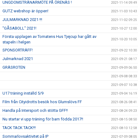
UNGDOMSTRÄNARMÖTE PÅ ÖRENÄS !
2021-11-14 09:49
GUTZ webshop är öppen!
2021-11-03 10:43
JULMARKNAD 2021 !!!
2021-11-02 09:25
"GÅSABOLL" 2021!
2021-10-27 12:00
Första upplagen av Tomatens Hus Tjejcup har gått av
2021-10-20 10:05
stapeln i helgen
SPONSORTRÄFF!
2021-09-22 10:30
Julmarknad 2021
2021-09-21 08:17
GRÄSROTEN
2021-09-09 06:50
2021-09-08 08:33
2021-09-07 10:38
U17 träning inställd 5/9
2021-09-04 16:19
Film från Cityidrotts besök hos Glumslövs FF
2021-08-26 08:41
Handla på Intersport och stötta GFF!!
2021-08-24 09:23
Nu startar vi upp träning för barn födda 2017!!
2021-08-15 08:50
TACK TACK TACK!!!
2021-08-10 12:58
Sommarlovsaktivitet på IP
2021-07-09 08:05