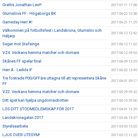
Grattis Jonathan Levi!!
2017-07-11 17:08
Glumslövs FF - Högaborgs BK
2017-06-22 10:38
Gameday Herr A!
2017-06-21 11:29
Välkommen på fotbollsfest i Landskrona, Glumslöv och
2017-06-12 12:42
Häljarp.
Seger mot Stafsinge
2017-06-12 11:02
V.24: Veckans hemma matcher och domare
2017-06-12 09:54
Skånes FF spelar final
2017-06-09 13:29
Herr A - Lerkils IF
2017-06-02 13:49
Tre fostrade P00/GFFáre uttagna till att representera Skåne
2017-06-01 09:17
FF
V.22: Veckans hemma matcher och domare
2017-05-29 09:32
Ditt spel kan hjälpa ungdomsidrotten
2017-05-10 09:06
LÖS DITT STÖDMEDLEMSKAP FÖR 2017
2017-04-01 15:29
Landskronagalan 2017
2017-03-06 19:37
Styrelsearbete
2017-03-03 15:03
LJUS ÖVER UTEGYM!
2017-02-12 11:22