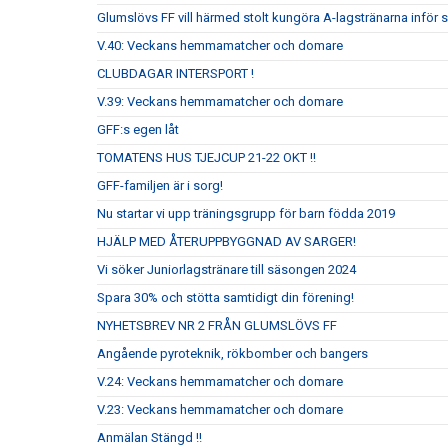
Glumslövs FF vill härmed stolt kungöra A-lagstränarna inför
V.40: Veckans hemmamatcher och domare
CLUBDAGAR INTERSPORT !
V.39: Veckans hemmamatcher och domare
GFF:s egen låt
TOMATENS HUS TJEJCUP 21-22 OKT !!
GFF-familjen är i sorg!
Nu startar vi upp träningsgrupp för barn födda 2019
HJÄLP MED ÅTERUPPBYGGNAD AV SARGER!
Vi söker Juniorlagstränare till säsongen 2024
Spara 30% och stötta samtidigt din förening!
NYHETSBREV NR 2 FRÅN GLUMSLÖVS FF
Angående pyroteknik, rökbomber och bangers
V.24: Veckans hemmamatcher och domare
V.23: Veckans hemmamatcher och domare
Anmälan Stängd !!