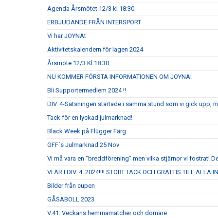
Agenda Årsmötet 12/3 kl 18:30
ERBJUDANDE FRÅN INTERSPORT
Vi har JOYNAt
Aktivitetskalendern för lagen 2024
Årsmöte 12/3 Kl 18:30
NU KOMMER FÖRSTA INFORMATIONEN OM JOYNA!
Bli Supportermedlem 2024 !!
DIV. 4-Satsningen startade i samma stund som vi gick upp, 
Tack för en lyckad julmarknad!
Black Week på Flügger Färg
GFF´s Julmarknad 25 Nov
Vi må vara en "breddförening" men vilka stjärnor vi fostrat! De
VI ÄR I DIV. 4. 2024!!!! STORT TACK OCH GRATTIS TILL ALLA
Bilder från cupen
GÅSABOLL 2023
V.41: Veckans hemmamatcher och domare