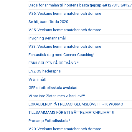
Dags för anmälan till höstens bästa tjejcup &#127813;&#12
V.36: Veckans hemmamatcher och domare
Se hit, barn födda 2020
V.35: Veckans hemmamatcher och domare
Invigning 9-mannamål
V.33: Veckans hemmamatcher och domare
Fantastisk dag med Coerver Coaching!
ESKILSCUPEN PÅ ÖREVÅNG !!!
ENZIOS hederspris
Vi är i mål!
GFF:s fotbollsskola avslutad
Vi har inte Zlatan men vi har Levi!!!
LOKALDERBY PÅ FREDAG! GLUMSLÖVS FF - IK WORMO
TILLSAMMAMS FÖR ETT BÄTTRE MATCHKLIMAT !!
Procamp Fotbollsskola !
V.20: Veckans hemmamatcher och domare