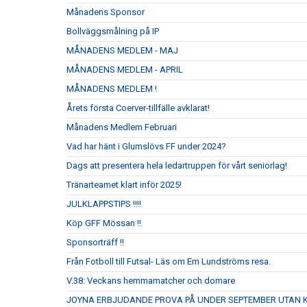
Månadens Sponsor
Bollväggsmålning på IP
MÅNADENS MEDLEM - MAJ
MÅNADENS MEDLEM - APRIL
MÅNADENS MEDLEM !
Årets första Coerver-tillfälle avklarat!
Månadens Medlem Februari
Vad har hänt i Glumslövs FF under 2024?
Dags att presentera hela ledartruppen för vårt seniorlag!
Tränarteamet klart inför 2025!
JULKLAPPSTIPS !!!!
Köp GFF Mössan !!
Sponsorträff !!
Från Fotboll till Futsal- Läs om Em Lundströms resa.
V.38: Veckans hemmamatcher och domare
JOYNA ERBJUDANDE PROVA PÅ UNDER SEPTEMBER UTAN 