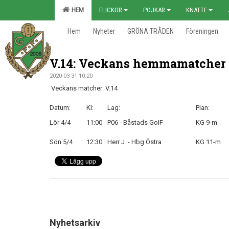
HEM
FLICKOR
POJKAR
KNATTE
Hem
Nyheter
GRÖNA TRÅDEN
Föreningen
V.14: Veckans hemmamatcher
2020-03-31 10:20
Veckans matcher: V.14
Datum:
Kl:
Lag:
Plan:
Lör 4/4
11:00
P06 - Båstads GoIF
KG 9-m
Sön 5/4
12:30
Herr J - Hbg Östra
KG 11-m
Nyhetsarkiv