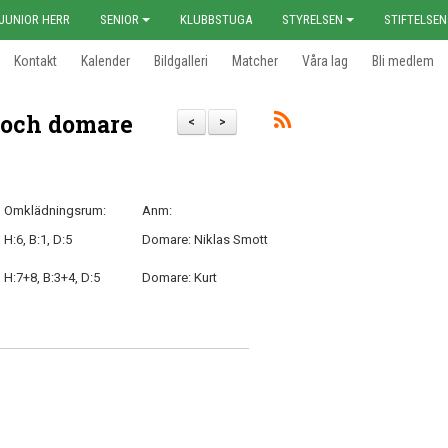
JUNIOR HERR
SENIOR
KLUBBSTUGA
STYRELSEN
STIFTELSEN
Kontakt
Kalender
Bildgalleri
Matcher
Våra lag
Bli medlem
 och domare
<
>
Omklädningsrum:
Anm:
H:6, B:1, D:5
Domare: Niklas Smott
H:7+8, B:3+4, D:5
Domare: Kurt