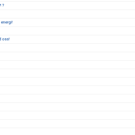
! ?
 energi!
d oss!