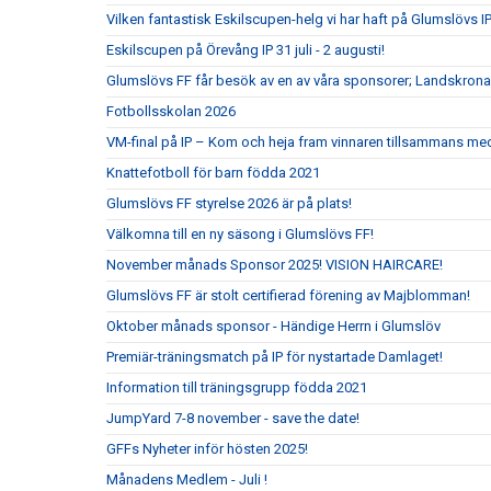
Vilken fantastisk Eskilscupen-helg vi har haft på Glumslövs IP
Eskilscupen på Örevång IP 31 juli - 2 augusti!
Glumslövs FF får besök av en av våra sponsorer; Landskrona
Fotbollsskolan 2026
VM-final på IP – Kom och heja fram vinnaren tillsammans me
Knattefotboll för barn födda 2021
Glumslövs FF styrelse 2026 är på plats!
Välkomna till en ny säsong i Glumslövs FF!
November månads Sponsor 2025! VISION HAIRCARE!
Glumslövs FF är stolt certifierad förening av Majblomman!
Oktober månads sponsor - Händige Herrn i Glumslöv
Premiär-träningsmatch på IP för nystartade Damlaget!
Information till träningsgrupp födda 2021
JumpYard 7-8 november - save the date!
GFFs Nyheter inför hösten 2025!
Månadens Medlem - Juli !