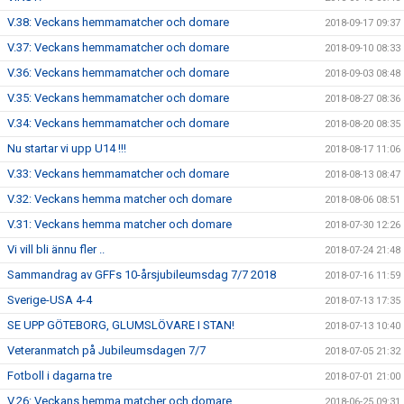
V.38: Veckans hemmamatcher och domare
2018-09-17 09:37
V.37: Veckans hemmamatcher och domare
2018-09-10 08:33
V.36: Veckans hemmamatcher och domare
2018-09-03 08:48
V.35: Veckans hemmamatcher och domare
2018-08-27 08:36
V.34: Veckans hemmamatcher och domare
2018-08-20 08:35
Nu startar vi upp U14 !!!
2018-08-17 11:06
V.33: Veckans hemmamatcher och domare
2018-08-13 08:47
V.32: Veckans hemma matcher och domare
2018-08-06 08:51
V.31: Veckans hemma matcher och domare
2018-07-30 12:26
Vi vill bli ännu fler ..
2018-07-24 21:48
Sammandrag av GFFs 10-årsjubileumsdag 7/7 2018
2018-07-16 11:59
Sverige-USA 4-4
2018-07-13 17:35
SE UPP GÖTEBORG, GLUMSLÖVARE I STAN!
2018-07-13 10:40
Veteranmatch på Jubileumsdagen 7/7
2018-07-05 21:32
Fotboll i dagarna tre
2018-07-01 21:00
V.26: Veckans hemma matcher och domare
2018-06-25 09:31