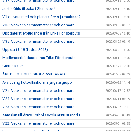
V.37: Veckans hemmamatcher och domare
2022-09-12 17:00
Just 4 Girls tillbaka i Glumslöv !!
2022-09-11 19:40
Vill du vara med och planera årets julmarknad?
2022-09-11 16:30
V.36: Veckans hemmamatcher och domare
2022-09-06 08:17
Uppdaterat erbjudande från Eriks Fönsterputs
2022-09-05 15:40
V.35: Veckans hemmamatcher och domare
2022-08-29 09:19
Uppstart U18 (födda 2018)
2022-08-21 16:00
Medlemserbjudande från Eriks Fönsterputs.
2022-08-11 19:00
Grattis Kalle
2022-07-29 17:00
ÅRETS FOTBOLLSSKOLA AVKLARAD !!
2022-07-05 08:02
Avslutning Fotbollsskolans yngsta grupp
2022-06-28 11:14
V.25: Veckans hemmamatcher och domare
2022-06-17 12:32
V.24: Veckans hemmamatcher och domare
2022-06-14 08:19
V.23: Veckans hemmamatcher och domare
2022-06-07 13:01
Anmälan till Årets Fotbollsskola är nu stängd !!
2022-06-01 07:49
V.22: Veckans hemmamatcher och domare
2022-05-31 08:55