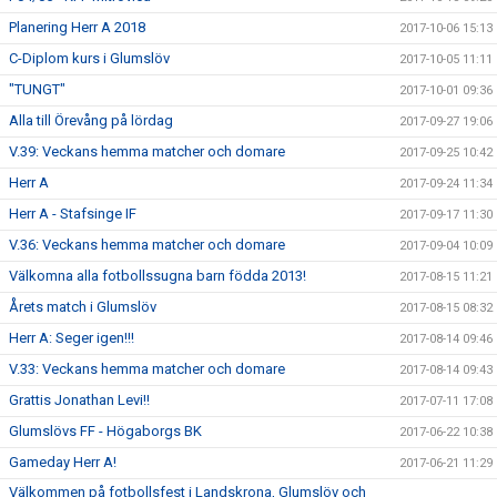
Planering Herr A 2018
2017-10-06 15:13
C-Diplom kurs i Glumslöv
2017-10-05 11:11
"TUNGT"
2017-10-01 09:36
Alla till Örevång på lördag
2017-09-27 19:06
V.39: Veckans hemma matcher och domare
2017-09-25 10:42
Herr A
2017-09-24 11:34
Herr A - Stafsinge IF
2017-09-17 11:30
V.36: Veckans hemma matcher och domare
2017-09-04 10:09
Välkomna alla fotbollssugna barn födda 2013!
2017-08-15 11:21
Årets match i Glumslöv
2017-08-15 08:32
Herr A: Seger igen!!!
2017-08-14 09:46
V.33: Veckans hemma matcher och domare
2017-08-14 09:43
Grattis Jonathan Levi!!
2017-07-11 17:08
Glumslövs FF - Högaborgs BK
2017-06-22 10:38
Gameday Herr A!
2017-06-21 11:29
Välkommen på fotbollsfest i Landskrona, Glumslöv och