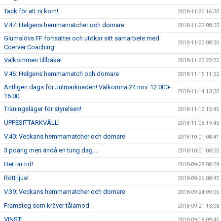
Tack för att ni kom!
2018-11-26 16:30
V.47: Helgens hemmamatcher och domare
2018-11-22 08:35
Glumslövs FF fortsätter och utökar sitt samarbete med
2018-11-22 08:30
Coerver Coaching
Välkommen tillbaka!
2018-11-20 22:25
V.46: Helgens hemmamatch och domare
2018-11-15 11:22
Äntligen dags för Julmarknaden! Välkomna 24 nov. 12.000-
2018-11-14 13:30
16.00
Träningsläger för styrelsen!
2018-11-12 15:45
UPPESITTARKVÄLL!
2018-11-08 19:45
V.40: Veckans hemmamatcher och domare
2018-10-01 08:41
3 poäng men ändå en tung dag...
2018-10-01 08:20
Det tar tid!
2018-09-28 08:29
Rött ljus!
2018-09-26 08:45
V.39: Veckans hemmamatcher och domare
2018-09-24 09:06
Framsteg som kräver tålamod
2018-09-21 13:08
VINST!
2018-09-18 09:45