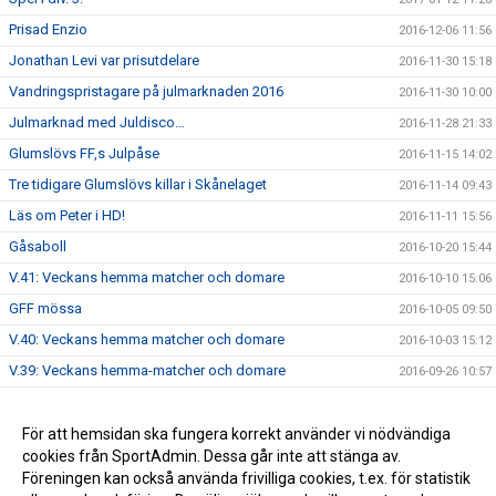
Prisad Enzio
2016-12-06 11:56
Jonathan Levi var prisutdelare
2016-11-30 15:18
Vandringspristagare på julmarknaden 2016
2016-11-30 10:00
Julmarknad med Juldisco…
2016-11-28 21:33
Glumslövs FF,s Julpåse
2016-11-15 14:02
Tre tidigare Glumslövs killar i Skånelaget
2016-11-14 09:43
Läs om Peter i HD!
2016-11-11 15:56
Gåsaboll
2016-10-20 15:44
V.41: Veckans hemma matcher och domare
2016-10-10 15:06
GFF mössa
2016-10-05 09:50
V.40: Veckans hemma matcher och domare
2016-10-03 15:12
V.39: Veckans hemma-matcher och domare
2016-09-26 10:57
V.38: veckan hemmamatcher och domare
2016-09-19 12:41
Info brev augusti 2016
För att hemsidan ska fungera korrekt använder vi nödvändiga
2016-09-14 15:35
cookies från SportAdmin. Dessa går inte att stänga av.
Damerna: Äntligen vinst!
2016-09-05 09:59
Föreningen kan också använda frivilliga cookies, t.ex. för statistik