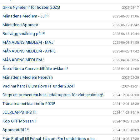
GFFs Nyheter inför hösten 2025!
2025-08-17
Månadens Medlem - Juli !
2025-06-30 11:06
Månadens Sponsor
2025-06-17 12:42
Bollväggsmålning på IP
2025-06-15 19:44
MÅNADENS MEDLEM - MAJ
2025-06-01 11:50
MÅNADENS MEDLEM - APRIL
2025-04-28 17:42
MÅNADENS MEDLEM !
2025-04-04 08:56
Årets första Coerver-tillfälle avklarat!
2025-04-01 11:00
Månadens Medlem Februari
2025-02-20
Vad har hänt i Glumslövs FF under 2024?
2024-12-21
Dags att presentera hela ledartruppen för vårt seniorlag!
2024-12-04 20:00
Tränarteamet klart inför 2025!
2024-12-01 18:30
JULKLAPPSTIPS !!!!
2024-11-21 19:19
Köp GFF Mössan !!
2024-10-28 15:59
Sponsorträff !!
2024-10-10 18:09
Från Fotboll till Futsal- Läs om Em Lundströms resa.
2024-10-06 17:30