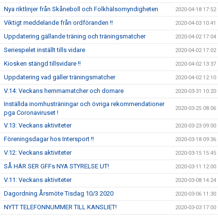
Nya riktlinjer från Skåneboll och Folkhälsomyndigheten
2020-04-18 17:52
Viktigt meddelande från ordföranden !!
2020-04-03 10:41
Uppdatering gällande träning och träningsmatcher
2020-04-02 17:04
Seriespelet inställt tills vidare
2020-04-02 17:02
Kiosken stängd tillsvidare !!
2020-04-02 13:37
Uppdatering vad gäller träningsmatcher
2020-04-02 12:10
V.14: Veckans hemmamatcher och domare
2020-03-31 10:20
Inställda inomhusträningar och övriga rekommendationer
2020-03-25 08:06
pga Coronaviruset !
V.13: Veckans aktiviteter
2020-03-23 09:00
Föreningsdagar hos Intersport !!
2020-03-18 09:36
V.12: Veckans aktiviteter
2020-03-15 15:45
SÅ HÄR SER GFFs NYA STYRELSE UT!
2020-03-11 12:00
V.11: Veckans aktiviteter
2020-03-08 14:24
Dagordning Årsmöte Tisdag 10/3 2020
2020-03-06 11:30
NYTT TELEFONNUMMER TILL KANSLIET!
2020-03-03 17:00