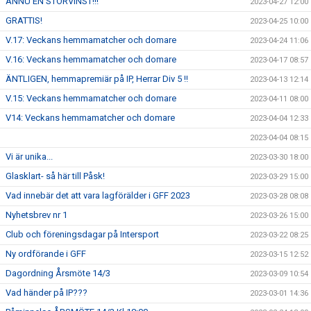
ÄNNU EN STORVINST!!!
2023-04-27 12:00
GRATTIS!
2023-04-25 10:00
V.17: Veckans hemmamatcher och domare
2023-04-24 11:06
V.16: Veckans hemmamatcher och domare
2023-04-17 08:57
ÄNTLIGEN, hemmapremiär på IP, Herrar Div 5 !!
2023-04-13 12:14
V.15: Veckans hemmamatcher och domare
2023-04-11 08:00
V14: Veckans hemmamatcher och domare
2023-04-04 12:33
2023-04-04 08:15
Vi är unika...
2023-03-30 18:00
Glasklart- så här till Påsk!
2023-03-29 15:00
Vad innebär det att vara lagförälder i GFF 2023
2023-03-28 08:08
Nyhetsbrev nr 1
2023-03-26 15:00
Club och föreningsdagar på Intersport
2023-03-22 08:25
Ny ordförande i GFF
2023-03-15 12:52
Dagordning Årsmöte 14/3
2023-03-09 10:54
Vad händer på IP???
2023-03-01 14:36