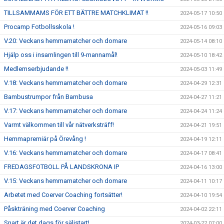
TILLSAMMAMS FÖR ETT BÄTTRE MATCHKLIMAT !!
2024-05-17 10:50
Procamp Fotbollsskola !
2024-05-16 09:03
V.20: Veckans hemmamatcher och domare
2024-05-14 08:10
Hjälp oss i insamlingen till 9-mannamål!
2024-05-10 18:42
Medlemserbjudande !!
2024-05-03 11:49
V.18: Veckans hemmamatcher och domare
2024-04-29 12:31
Bambustrumpor från Bambusa
2024-04-27 11:21
V.17: Veckans hemmamatcher och domare
2024-04-24 11:24
Varmt välkommen till vår nätverksträff!
2024-04-21 19:51
Hemmapremiär på Örevång !
2024-04-19 12:11
V.16: Veckans hemmamatcher och domare
2024-04-17 08:41
FREDAGSFOTBOLL PÅ LANDSKRONA IP
2024-04-16 13:00
V.15: Veckans hemmamatcher och domare
2024-04-11 10:17
Arbetet med Coerver Coaching fortsätter!
2024-04-10 19:54
Påskträning med Coerver Coaching
2024-04-02 22:11
Snart är det dags för säljstart!
2024-03-22 07:00