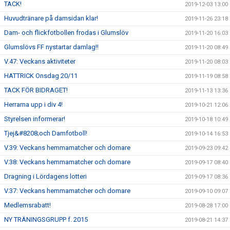
TACK!
2019-12-03 13:00
Huvudtränare på damsidan klar!
2019-11-26 23:18
Dam- och flickfotbollen frodas i Glumslöv
2019-11-20 16:03
Glumslövs FF nystartar damlag!!
2019-11-20 08:49
V.47: Veckans aktiviteter
2019-11-20 08:03
HATTRICK Onsdag 20/11
2019-11-19 08:58
TACK FÖR BIDRAGET!
2019-11-13 13:36
Herrarna upp i div 4!
2019-10-21 12:06
Styrelsen informerar!
2019-10-18 10:49
Tjej&#8208;och Damfotboll!
2019-10-14 16:53
V.39: Veckans hemmamatcher och domare
2019-09-23 09:42
V.38: Veckans hemmamatcher och domare
2019-09-17 08:40
Dragning i Lördagens lotteri
2019-09-17 08:36
V.37: Veckans hemmamatcher och domare
2019-09-10 09:07
Medlemsrabatt!
2019-08-28 17:00
NY TRÄNINGSGRUPP f. 2015
2019-08-21 14:37