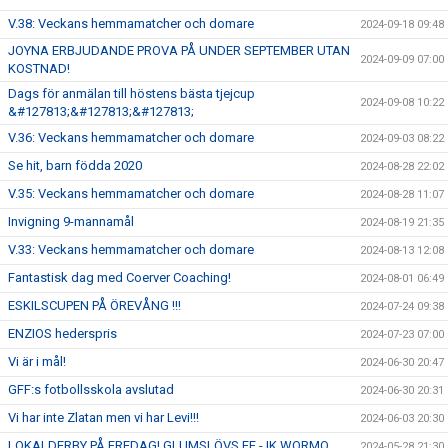
V.38: Veckans hemmamatcher och domare
2024-09-18 09:48
JOYNA ERBJUDANDE PROVA PÅ UNDER SEPTEMBER UTAN
2024-09-09 07:00
KOSTNAD!
Dags för anmälan till höstens bästa tjejcup
2024-09-08 10:22
&#127813;&#127813;&#127813;
V.36: Veckans hemmamatcher och domare
2024-09-03 08:22
Se hit, barn födda 2020
2024-08-28 22:02
V.35: Veckans hemmamatcher och domare
2024-08-28 11:07
Invigning 9-mannamål
2024-08-19 21:35
V.33: Veckans hemmamatcher och domare
2024-08-13 12:08
Fantastisk dag med Coerver Coaching!
2024-08-01 06:49
ESKILSCUPEN PÅ ÖREVÅNG !!!
2024-07-24 09:38
ENZIOS hederspris
2024-07-23 07:00
Vi är i mål!
2024-06-30 20:47
GFF:s fotbollsskola avslutad
2024-06-30 20:31
Vi har inte Zlatan men vi har Levi!!!
2024-06-03 20:30
LOKALDERBY PÅ FREDAG! GLUMSLÖVS FF - IK WORMO
2024-05-28 21:30