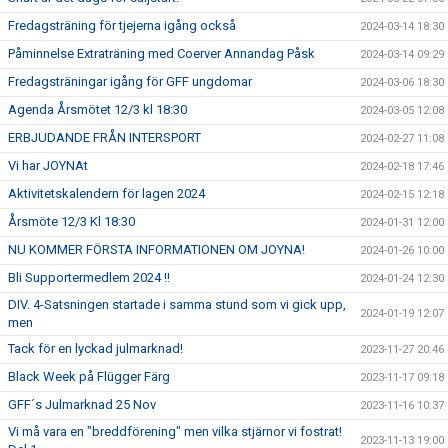
Fredagsträning för tjejerna igång också
2024-03-14 18:30
Påminnelse Extraträning med Coerver Annandag Påsk
2024-03-14 09:29
Fredagsträningar igång för GFF ungdomar
2024-03-06 18:30
Agenda Årsmötet 12/3 kl 18:30
2024-03-05 12:08
ERBJUDANDE FRÅN INTERSPORT
2024-02-27 11:08
Vi har JOYNAt
2024-02-18 17:46
Aktivitetskalendern för lagen 2024
2024-02-15 12:18
Årsmöte 12/3 Kl 18:30
2024-01-31 12:00
NU KOMMER FÖRSTA INFORMATIONEN OM JOYNA!
2024-01-26 10:00
Bli Supportermedlem 2024 !!
2024-01-24 12:30
DIV. 4-Satsningen startade i samma stund som vi gick upp,
2024-01-19 12:07
men
Tack för en lyckad julmarknad!
2023-11-27 20:46
Black Week på Flügger Färg
2023-11-17 09:18
GFF´s Julmarknad 25 Nov
2023-11-16 10:37
Vi må vara en "breddförening" men vilka stjärnor vi fostrat!
2023-11-13 19:00