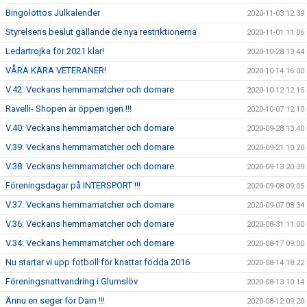
Bingolottos Julkalender
2020-11-03 12:39
Styrelsens beslut gällande de nya restriktionerna
2020-11-01 11:06
Ledartrojka för 2021 klar!
2020-10-28 13:44
VÅRA KÄRA VETERANER!
2020-10-14 16:00
V.42: Veckans hemmamatcher och domare
2020-10-12 12:15
Ravelli- Shopen är öppen igen !!!
2020-10-07 12:10
V.40: Veckans hemmamatcher och domare
2020-09-28 13:40
V.39: Veckans hemmamatcher och domare
2020-09-21 10:20
V.38: Veckans hemmamatcher och domare
2020-09-13 20:39
Föreningsdagar på INTERSPORT !!!
2020-09-08 09:05
V.37: Veckans hemmamatcher och domare
2020-09-07 08:34
V.36: Veckans hemmamatcher och domare
2020-08-31 11:00
V.34: Veckans hemmamatcher och domare
2020-08-17 09:00
Nu startar vi upp fotboll för knattar födda 2016
2020-08-14 18:22
Föreningsnattvandring i Glumslöv
2020-08-13 10:14
Ännu en seger för Dam !!!
2020-08-12 09:20