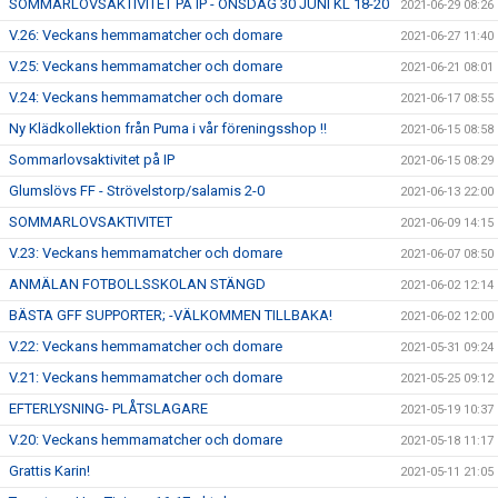
SOMMARLOVSAKTIVITET PÅ IP - ONSDAG 30 JUNI KL 18-20
2021-06-29 08:26
V.26: Veckans hemmamatcher och domare
2021-06-27 11:40
V.25: Veckans hemmamatcher och domare
2021-06-21 08:01
V.24: Veckans hemmamatcher och domare
2021-06-17 08:55
Ny Klädkollektion från Puma i vår föreningsshop !!
2021-06-15 08:58
Sommarlovsaktivitet på IP
2021-06-15 08:29
Glumslövs FF - Strövelstorp/salamis 2-0
2021-06-13 22:00
SOMMARLOVSAKTIVITET
2021-06-09 14:15
V.23: Veckans hemmamatcher och domare
2021-06-07 08:50
ANMÄLAN FOTBOLLSSKOLAN STÄNGD
2021-06-02 12:14
BÄSTA GFF SUPPORTER; -VÄLKOMMEN TILLBAKA!
2021-06-02 12:00
V.22: Veckans hemmamatcher och domare
2021-05-31 09:24
V.21: Veckans hemmamatcher och domare
2021-05-25 09:12
EFTERLYSNING- PLÅTSLAGARE
2021-05-19 10:37
V.20: Veckans hemmamatcher och domare
2021-05-18 11:17
Grattis Karin!
2021-05-11 21:05