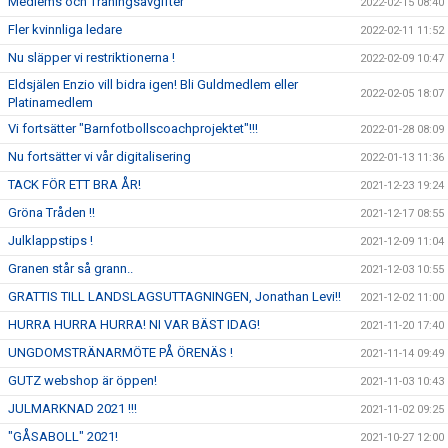
Medlems och Träningsavgifter
2022-02-15 08:40
Fler kvinnliga ledare
2022-02-11 11:52
Nu släpper vi restriktionerna !
2022-02-09 10:47
Eldsjälen Enzio vill bidra igen! Bli Guldmedlem eller
2022-02-05 18:07
Platinamedlem
Vi fortsätter "Barnfotbollscoachprojektet"!!!
2022-01-28 08:09
Nu fortsätter vi vår digitalisering
2022-01-13 11:36
TACK FÖR ETT BRA ÅR!
2021-12-23 19:24
Gröna Tråden !!
2021-12-17 08:55
Julklappstips !
2021-12-09 11:04
Granen står så grann..
2021-12-03 10:55
GRATTIS TILL LANDSLAGSUTTAGNINGEN, Jonathan Levi!!
2021-12-02 11:00
HURRA HURRA HURRA! NI VAR BÄST IDAG!
2021-11-20 17:40
UNGDOMSTRÄNARMÖTE PÅ ÖRENÄS !
2021-11-14 09:49
GUTZ webshop är öppen!
2021-11-03 10:43
JULMARKNAD 2021 !!!
2021-11-02 09:25
"GÅSABOLL" 2021!
2021-10-27 12:00