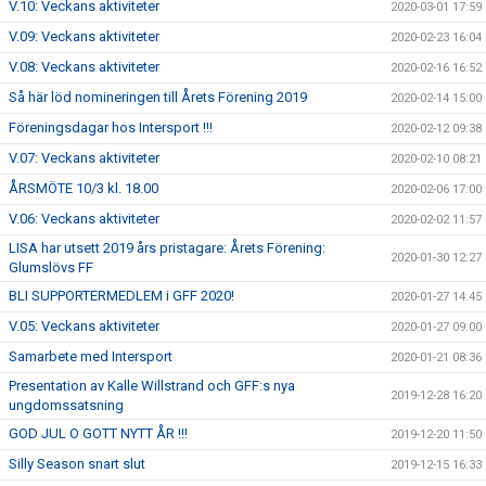
V.10: Veckans aktiviteter
2020-03-01 17:59
V.09: Veckans aktiviteter
2020-02-23 16:04
V.08: Veckans aktiviteter
2020-02-16 16:52
Så här löd nomineringen till Årets Förening 2019
2020-02-14 15:00
Föreningsdagar hos Intersport !!!
2020-02-12 09:38
V.07: Veckans aktiviteter
2020-02-10 08:21
ÅRSMÖTE 10/3 kl. 18.00
2020-02-06 17:00
V.06: Veckans aktiviteter
2020-02-02 11:57
LISA har utsett 2019 års pristagare: Årets Förening:
2020-01-30 12:27
Glumslövs FF
BLI SUPPORTERMEDLEM i GFF 2020!
2020-01-27 14:45
V.05: Veckans aktiviteter
2020-01-27 09:00
Samarbete med Intersport
2020-01-21 08:36
Presentation av Kalle Willstrand och GFF:s nya
2019-12-28 16:20
ungdomssatsning
GOD JUL O GOTT NYTT ÅR !!!
2019-12-20 11:50
Silly Season snart slut
2019-12-15 16:33