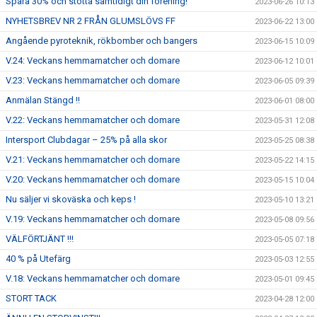
Spara 30% och stötta samtidigt din förening!
2023-06-26 10:13
NYHETSBREV NR 2 FRÅN GLUMSLÖVS FF
2023-06-22 13:00
Angående pyroteknik, rökbomber och bangers
2023-06-15 10:09
V.24: Veckans hemmamatcher och domare
2023-06-12 10:01
V.23: Veckans hemmamatcher och domare
2023-06-05 09:39
Anmälan Stängd !!
2023-06-01 08:00
V.22: Veckans hemmamatcher och domare
2023-05-31 12:08
Intersport Clubdagar – 25% på alla skor
2023-05-25 08:38
V.21: Veckans hemmamatcher och domare
2023-05-22 14:15
V.20: Veckans hemmamatcher och domare
2023-05-15 10:04
Nu säljer vi skoväska och keps !
2023-05-10 13:21
V.19: Veckans hemmamatcher och domare
2023-05-08 09:56
VÄLFÖRTJÄNT !!!
2023-05-05 07:18
40 % på Utefärg
2023-05-03 12:55
V.18: Veckans hemmamatcher och domare
2023-05-01 09:45
STORT TACK
2023-04-28 12:00