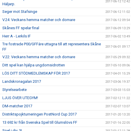
2017-06-12 12:42
Häljarp.
Seger mot Stafsinge
2017-06-12 11:02
V.24: Veckans hemma matcher och domare
2017-06-12 09:54
Skånes FF spelar final
2017-06-09 13:29
Herr A - Lerkils IF
2017-06-02 13:49
Tre fostrade P00/GFFáre uttagna till att representera Skåne
2017-06-01 09:17
FF
V.22: Veckans hemma matcher och domare
2017-05-29 09:32
Ditt spel kan hjälpa ungdomsidrotten
2017-05-10 09:06
LÖS DITT STÖDMEDLEMSKAP FÖR 2017
2017-04-01 15:29
Landskronagalan 2017
2017-03-06 19:37
Styrelsearbete
2017-03-03 15:03
LJUS ÖVER UTEGYM!
2017-02-12 11:22
DM-matcher 2017
2017-02-07 13:07
Distriktspojkturneringen PostNord Cup 2017
2017-01-20 13:20
13 692 kr från Svenska Spel till Glumslövs FF
2017-01-16 22:05
Spel i div. 3!
2017-01-12 11:28