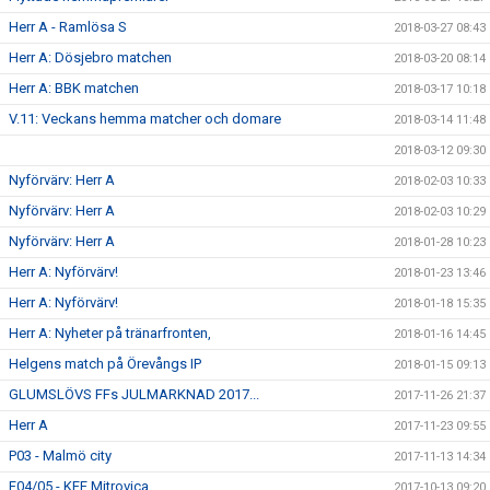
Herr A - Ramlösa S
2018-03-27 08:43
Herr A: Dösjebro matchen
2018-03-20 08:14
Herr A: BBK matchen
2018-03-17 10:18
V.11: Veckans hemma matcher och domare
2018-03-14 11:48
2018-03-12 09:30
Nyförvärv: Herr A
2018-02-03 10:33
Nyförvärv: Herr A
2018-02-03 10:29
Nyförvärv: Herr A
2018-01-28 10:23
Herr A: Nyförvärv!
2018-01-23 13:46
Herr A: Nyförvärv!
2018-01-18 15:35
Herr A: Nyheter på tränarfronten,
2018-01-16 14:45
Helgens match på Örevångs IP
2018-01-15 09:13
GLUMSLÖVS FFs JULMARKNAD 2017...
2017-11-26 21:37
Herr A
2017-11-23 09:55
P03 - Malmö city
2017-11-13 14:34
F04/05 - KFF Mitrovica
2017-10-13 09:20