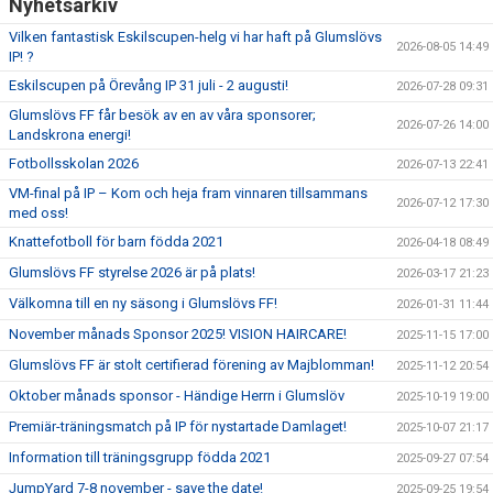
Nyhetsarkiv
Vilken fantastisk Eskilscupen-helg vi har haft på Glumslövs
BLI MEDLEM
2026-08-05 14:49
IP! ?
Eskilscupen på Örevång IP 31 juli - 2 augusti!
2026-07-28 09:31
KLÄDKOLLEKTION
Glumslövs FF får besök av en av våra sponsorer;
2026-07-26 14:00
Landskrona energi!
FOTBOLLSSKOLAN 2026
Fotbollsskolan 2026
2026-07-13 22:41
VM-final på IP – Kom och heja fram vinnaren tillsammans
2026-07-12 17:30
med oss!
Knattefotboll för barn födda 2021
2026-04-18 08:49
Glumslövs FF styrelse 2026 är på plats!
2026-03-17 21:23
Välkomna till en ny säsong i Glumslövs FF!
2026-01-31 11:44
November månads Sponsor 2025! VISION HAIRCARE!
2025-11-15 17:00
Glumslövs FF är stolt certifierad förening av Majblomman!
2025-11-12 20:54
Oktober månads sponsor - Händige Herrn i Glumslöv
2025-10-19 19:00
Premiär-träningsmatch på IP för nystartade Damlaget!
2025-10-07 21:17
Information till träningsgrupp födda 2021
2025-09-27 07:54
JumpYard 7-8 november - save the date!
2025-09-25 19:54