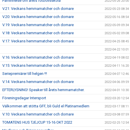
Påminnelse om årets fotbollsskola
2022-05-26 20:00
V.21: Veckans hemmamatcher och domare
2022-05-23 08:34
V.20: Veckans hemmamatcher och domare
2022-05-16 08:54
V.19: Veckans hemmamatcher och domare
2022-05-09 09:34
V.18: Veckans hemmamatcher och domare
2022-05-02 09:08
V.17: Veckans hemmamatcher och domare
2022-04-25 08:45
2022-04-22 10:01
V.16: Veckans hemmamatcher och domare
2022-04-19 08:02
V.15: Veckans hemmamatcher och domare
2022-04-11 16:20
Seriepremiärer till helgen !!!
2022-04-07 12:46
V.14: Veckans hemmamatcher och domare
2022-04-06 09:59
EFTERLYSNING! Speaker till årets hemmamatcher.
2022-04-01 10:30
Föreningsdagar Intersport
2022-03-20 12:54
Välkommen att stötta GFF, bli Guld el Platinamedlem
2022-03-17 08:11
V.10: Veckans hemmamatcher och domare
2022-03-08 07:59
TOMATENS HUS TJEJCUP 15-16 OKT 2022
2022-02-25 12:54