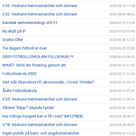
V.33: Veckans hemmamatcher och domare
2020-08-10 12:29
V.32: Veckans hemmamatcher och domare
2020-08-04 08:42
Kansliet semesterstängt v29-31
2020-07-14 13:40
Ny skylt på IP
2020-07-03 10:45
Grattis Ollie
2020-06-30 12:27
Tre dagars fotboll är över
2020-06-25 23:00
OBS!! FOTBOLLSSKOLAN FULLBOKAD !!!
2020-06-03 08:05
NYHET: Stöd din förening genom att:
2020-05-19 17:45
Fotbollsskola 2020
2020-05-17 16:42
Vart står Glumslövs FF, ekonomiskt, i Covid-19 tider?
2020-05-15 09:15
Årets Fotbollsskola
2020-05-14 07:41
V.20: Veckans hemmamatcher och domare
2020-05-12 09:31
Vårens "klipp"! Skynda fynda!
2020-05-05 10:05
Hur många burgare kan vi få i oss? &#127828;
2020-04-28 08:17
V.18: Veckans hemmamatcher och domare
2020-04-28 08:01
Ingen publik på barn- och ungdomsmatcher
2020-04-24 15:55