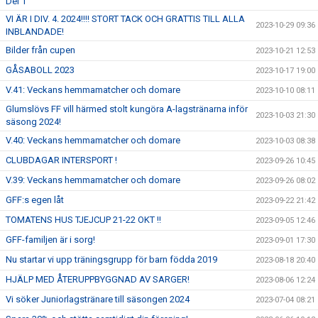
Del 1
VI ÄR I DIV. 4. 2024!!!! STORT TACK OCH GRATTIS TILL ALLA
2023-10-29 09:36
INBLANDADE!
Bilder från cupen
2023-10-21 12:53
GÅSABOLL 2023
2023-10-17 19:00
V.41: Veckans hemmamatcher och domare
2023-10-10 08:11
Glumslövs FF vill härmed stolt kungöra A-lagstränarna inför
2023-10-03 21:30
säsong 2024!
V.40: Veckans hemmamatcher och domare
2023-10-03 08:38
CLUBDAGAR INTERSPORT !
2023-09-26 10:45
V.39: Veckans hemmamatcher och domare
2023-09-26 08:02
GFF:s egen låt
2023-09-22 21:42
TOMATENS HUS TJEJCUP 21-22 OKT !!
2023-09-05 12:46
GFF-familjen är i sorg!
2023-09-01 17:30
Nu startar vi upp träningsgrupp för barn födda 2019
2023-08-18 20:40
HJÄLP MED ÅTERUPPBYGGNAD AV SARGER!
2023-08-06 12:24
Vi söker Juniorlagstränare till säsongen 2024
2023-07-04 08:21