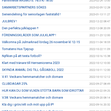
Påminnelse ÅRSMÖTE 14/3 Kl 18:00
2023-02-24 13:00
SAMARBETSPARTNERS SÖKES
2023-02-09 12:28
Serieindelning för seniorlagen fastställd !
2023-01-13 11:27
JULBREV !
2022-12-22 08:47
Den perfekta julklappen !!
2022-12-08 20:09
FÖRENINGSKLÄDER SOM JULKLAPP !
2022-11-23 12:00
Välkomna på Julmarknad lördag 26 november kl 12-15
2022-11-04 18:59
Tomatens Hus Tjejcup
2022-10-22 11:09
Nyfiken på att testa fotboll?
2022-10-16 15:38
Klart med tränare till Herrseniorerna 2023
2022-10-12 10:00
SKYNDA ANMÄL DIG TILL GÅSABOLL 2022
2022-10-11 12:00
V.41: Veckans hemmamatcher och domare
2022-10-10 12:12
CLUBDAGAR 25%
2022-09-27 08:49
HUR KAN DU SOM VUXEN STÖTTA BARN SOM IDROTTAR
2022-09-22 09:25
V.38: Veckans hemmamatcher och domare
2022-09-20 08:14
Klä dig i grön/vitt och möt upp på IP!
2022-09-16 20:32