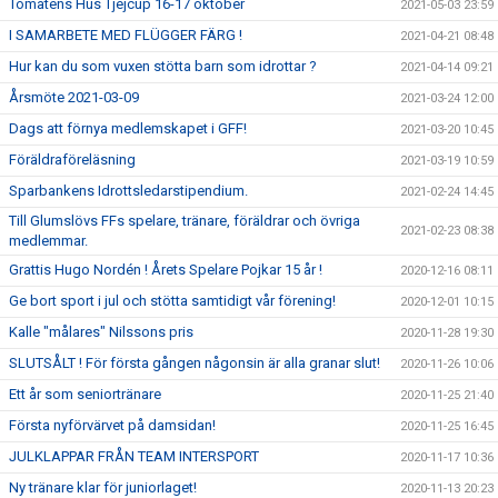
Tomatens Hus Tjejcup 16-17 oktober
2021-05-03 23:59
I SAMARBETE MED FLÜGGER FÄRG !
2021-04-21 08:48
Hur kan du som vuxen stötta barn som idrottar ?
2021-04-14 09:21
Årsmöte 2021-03-09
2021-03-24 12:00
Dags att förnya medlemskapet i GFF!
2021-03-20 10:45
Föräldraföreläsning
2021-03-19 10:59
Sparbankens Idrottsledarstipendium.
2021-02-24 14:45
Till Glumslövs FFs spelare, tränare, föräldrar och övriga
2021-02-23 08:38
medlemmar.
Grattis Hugo Nordén ! Årets Spelare Pojkar 15 år !
2020-12-16 08:11
Ge bort sport i jul och stötta samtidigt vår förening!
2020-12-01 10:15
Kalle "målares" Nilssons pris
2020-11-28 19:30
SLUTSÅLT ! För första gången någonsin är alla granar slut!
2020-11-26 10:06
Ett år som seniortränare
2020-11-25 21:40
Första nyförvärvet på damsidan!
2020-11-25 16:45
JULKLAPPAR FRÅN TEAM INTERSPORT
2020-11-17 10:36
Ny tränare klar för juniorlaget!
2020-11-13 20:23