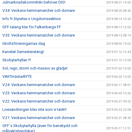
Julmarknadskommittén behöver DIG!
2019-08-21 14:00
V.34: Veckans hemmamatcher och domare
2019-08-20 08:36
Info fr Styrelse o Ungdomssektion
2019-08-14 10:20
GFF-talang klar för Falkenbergs FF
2019-08-13 15:03
V.33: Veckans hemmamatcher och domare
2019-08-13 08:19
Idrottsföreningarnas dag
2019-08-05 13:02
Kansliet Semesterstängt
2019-07-16 15:44
Skobytarhyllan !!!
2019-07-10 13:04
Sol, regn, storm och massor av glädje!
2019-07-03 10:00
VAKTmästarBYTE
2019-06-24 13:05
V.24: Veckans hemmamatcher och domare
2019-06-11 08:01
V.23: Veckans hemmamatcher och domare
2019-06-03 10:26
V.22: Veckans hemmamatcher och domare
2019-05-27 09:32
Livesändningen blev inte som vi tänkt!
2019-05-23 22:08
V.21: Veckans hemmamatcher och domare
2019-05-21 08:30
GFF´s Skobytarhylla (även för benskydd och
2019-05-17 12:51
målvaktshandskar)