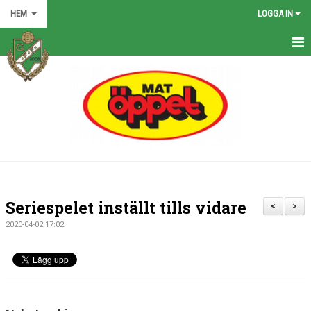
HEM
LOGGA IN
HEM
NYHETER
GRÖNA TRÅDEN
FÖRENINGEN
KONTAKT
Seriespelet inställt tills vidare
<
>
KALENDER
2020-04-02 17:02
BILDGALLERI
MATCHER
VÅRA LAG