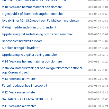
Hur många burgare kan vi få i oss? &#127828;
2020-04-28 08:17
V.18: Veckans hemmamatcher och domare
2020-04-28 08:01
Ingen publik på barn- och ungdomsmatcher
2020-04-24 15:55
Nya riktlinjer från Skåneboll och Folkhälsomyndigheten
2020-04-18 17:52
Viktigt meddelande från ordföranden !!
2020-04-03 10:41
Uppdatering gällande träning och träningsmatcher
2020-04-02 17:04
Seriespelet inställt tills vidare
2020-04-02 17:02
Kiosken stängd tillsvidare !!
2020-04-02 13:37
Uppdatering vad gäller träningsmatcher
2020-04-02 12:10
V.14: Veckans hemmamatcher och domare
2020-03-31 10:20
Inställda inomhusträningar och övriga rekommendationer
2020-03-25 08:06
pga Coronaviruset !
V.13: Veckans aktiviteter
2020-03-23 09:00
Föreningsdagar hos Intersport !!
2020-03-18 09:36
V.12: Veckans aktiviteter
2020-03-15 15:45
SÅ HÄR SER GFFs NYA STYRELSE UT!
2020-03-11 12:00
V.11: Veckans aktiviteter
2020-03-08 14:24