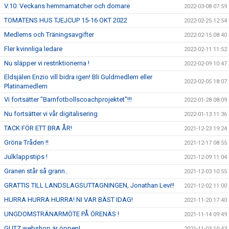
V.10: Veckans hemmamatcher och domare
2022-03-08 07:59
TOMATENS HUS TJEJCUP 15-16 OKT 2022
2022-02-25 12:54
Medlems och Träningsavgifter
2022-02-15 08:40
Fler kvinnliga ledare
2022-02-11 11:52
Nu släpper vi restriktionerna !
2022-02-09 10:47
Eldsjälen Enzio vill bidra igen! Bli Guldmedlem eller
2022-02-05 18:07
Platinamedlem
Vi fortsätter "Barnfotbollscoachprojektet"!!!
2022-01-28 08:09
Nu fortsätter vi vår digitalisering
2022-01-13 11:36
TACK FÖR ETT BRA ÅR!
2021-12-23 19:24
Gröna Tråden !!
2021-12-17 08:55
Julklappstips !
2021-12-09 11:04
Granen står så grann..
2021-12-03 10:55
GRATTIS TILL LANDSLAGSUTTAGNINGEN, Jonathan Levi!!
2021-12-02 11:00
HURRA HURRA HURRA! NI VAR BÄST IDAG!
2021-11-20 17:40
UNGDOMSTRÄNARMÖTE PÅ ÖRENÄS !
2021-11-14 09:49
GUTZ webshop är öppen!
2021-11-03 10:43