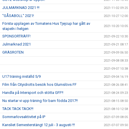
JULMARKNAD 2021 !!!
2021-11-02 09:25
"GÅSABOLL" 2021!
2021-10-27 12:00
Första upplagen av Tomatens Hus Tjejcup har gått av
2021-10-20 10:05
stapeln i helgen
SPONSORTRÄFF!
2021-09-22 10:30
Julmarknad 2021
2021-09-21 08:17
GRÄSROTEN
2021-09-09 06:50
2021-09-08 08:33
2021-09-07 10:38
U17 träning inställd 5/9
2021-09-04 16:19
Film från Cityidrotts besök hos Glumslövs FF
2021-08-26 08:41
Handla på Intersport och stötta GFF!!
2021-08-24 09:23
Nu startar vi upp träning för barn födda 2017!!
2021-08-15 08:50
TACK TACK TACK!!!
2021-08-10 12:58
Sommarlovsaktivitet på IP
2021-07-09 08:05
Kansliet Semesterstängt 12 juli - 3 augusti !!!
2021-07-07 09:50