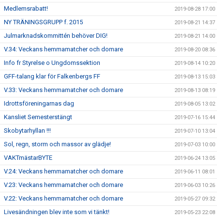
Medlemsrabatt!
2019-08-28 17:00
NY TRÄNINGSGRUPP f. 2015
2019-08-21 14:37
Julmarknadskommittén behöver DIG!
2019-08-21 14:00
V.34: Veckans hemmamatcher och domare
2019-08-20 08:36
Info fr Styrelse o Ungdomssektion
2019-08-14 10:20
GFF-talang klar för Falkenbergs FF
2019-08-13 15:03
V.33: Veckans hemmamatcher och domare
2019-08-13 08:19
Idrottsföreningarnas dag
2019-08-05 13:02
Kansliet Semesterstängt
2019-07-16 15:44
Skobytarhyllan !!!
2019-07-10 13:04
Sol, regn, storm och massor av glädje!
2019-07-03 10:00
VAKTmästarBYTE
2019-06-24 13:05
V.24: Veckans hemmamatcher och domare
2019-06-11 08:01
V.23: Veckans hemmamatcher och domare
2019-06-03 10:26
V.22: Veckans hemmamatcher och domare
2019-05-27 09:32
Livesändningen blev inte som vi tänkt!
2019-05-23 22:08