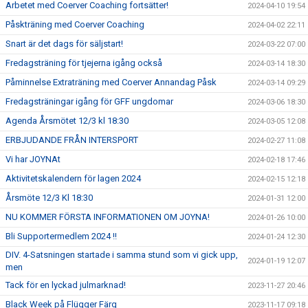
Arbetet med Coerver Coaching fortsätter!
2024-04-10 19:54
Påskträning med Coerver Coaching
2024-04-02 22:11
Snart är det dags för säljstart!
2024-03-22 07:00
Fredagsträning för tjejerna igång också
2024-03-14 18:30
Påminnelse Extraträning med Coerver Annandag Påsk
2024-03-14 09:29
Fredagsträningar igång för GFF ungdomar
2024-03-06 18:30
Agenda Årsmötet 12/3 kl 18:30
2024-03-05 12:08
ERBJUDANDE FRÅN INTERSPORT
2024-02-27 11:08
Vi har JOYNAt
2024-02-18 17:46
Aktivitetskalendern för lagen 2024
2024-02-15 12:18
Årsmöte 12/3 Kl 18:30
2024-01-31 12:00
NU KOMMER FÖRSTA INFORMATIONEN OM JOYNA!
2024-01-26 10:00
Bli Supportermedlem 2024 !!
2024-01-24 12:30
DIV. 4-Satsningen startade i samma stund som vi gick upp,
2024-01-19 12:07
men
Tack för en lyckad julmarknad!
2023-11-27 20:46
Black Week på Flügger Färg
2023-11-17 09:18