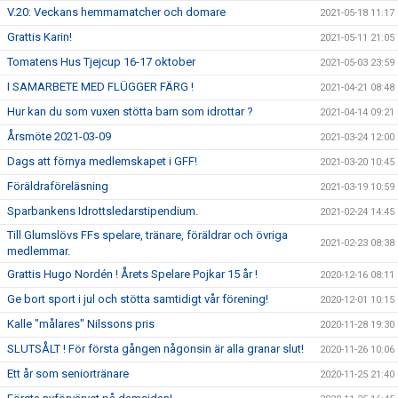
V.20: Veckans hemmamatcher och domare
2021-05-18 11:17
Grattis Karin!
2021-05-11 21:05
Tomatens Hus Tjejcup 16-17 oktober
2021-05-03 23:59
I SAMARBETE MED FLÜGGER FÄRG !
2021-04-21 08:48
Hur kan du som vuxen stötta barn som idrottar ?
2021-04-14 09:21
Årsmöte 2021-03-09
2021-03-24 12:00
Dags att förnya medlemskapet i GFF!
2021-03-20 10:45
Föräldraföreläsning
2021-03-19 10:59
Sparbankens Idrottsledarstipendium.
2021-02-24 14:45
Till Glumslövs FFs spelare, tränare, föräldrar och övriga
2021-02-23 08:38
medlemmar.
Grattis Hugo Nordén ! Årets Spelare Pojkar 15 år !
2020-12-16 08:11
Ge bort sport i jul och stötta samtidigt vår förening!
2020-12-01 10:15
Kalle "målares" Nilssons pris
2020-11-28 19:30
SLUTSÅLT ! För första gången någonsin är alla granar slut!
2020-11-26 10:06
Ett år som seniortränare
2020-11-25 21:40