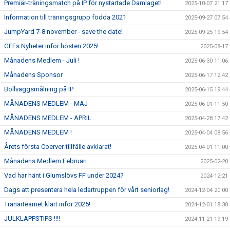
Premiär-träningsmatch på IP för nystartade Damlaget!
2025-10-07 21:17
Information till träningsgrupp födda 2021
2025-09-27 07:54
JumpYard 7-8 november - save the date!
2025-09-25 19:54
GFFs Nyheter inför hösten 2025!
2025-08-17
Månadens Medlem - Juli !
2025-06-30 11:06
Månadens Sponsor
2025-06-17 12:42
Bollväggsmålning på IP
2025-06-15 19:44
MÅNADENS MEDLEM - MAJ
2025-06-01 11:50
MÅNADENS MEDLEM - APRIL
2025-04-28 17:42
MÅNADENS MEDLEM !
2025-04-04 08:56
Årets första Coerver-tillfälle avklarat!
2025-04-01 11:00
Månadens Medlem Februari
2025-02-20
Vad har hänt i Glumslövs FF under 2024?
2024-12-21
Dags att presentera hela ledartruppen för vårt seniorlag!
2024-12-04 20:00
Tränarteamet klart inför 2025!
2024-12-01 18:30
JULKLAPPSTIPS !!!!
2024-11-21 19:19