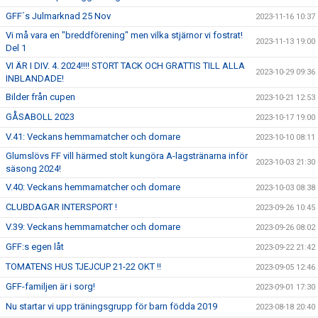
GFF´s Julmarknad 25 Nov
2023-11-16 10:37
Vi må vara en "breddförening" men vilka stjärnor vi fostrat!
2023-11-13 19:00
Del 1
VI ÄR I DIV. 4. 2024!!!! STORT TACK OCH GRATTIS TILL ALLA
2023-10-29 09:36
INBLANDADE!
Bilder från cupen
2023-10-21 12:53
GÅSABOLL 2023
2023-10-17 19:00
V.41: Veckans hemmamatcher och domare
2023-10-10 08:11
Glumslövs FF vill härmed stolt kungöra A-lagstränarna inför
2023-10-03 21:30
säsong 2024!
V.40: Veckans hemmamatcher och domare
2023-10-03 08:38
CLUBDAGAR INTERSPORT !
2023-09-26 10:45
V.39: Veckans hemmamatcher och domare
2023-09-26 08:02
GFF:s egen låt
2023-09-22 21:42
TOMATENS HUS TJEJCUP 21-22 OKT !!
2023-09-05 12:46
GFF-familjen är i sorg!
2023-09-01 17:30
Nu startar vi upp träningsgrupp för barn födda 2019
2023-08-18 20:40