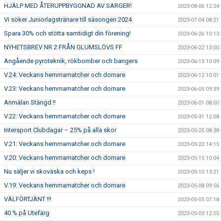
HJÄLP MED ÅTERUPPBYGGNAD AV SARGER!
2023-08-06 12:24
Vi söker Juniorlagstränare till säsongen 2024
2023-07-04 08:21
Spara 30% och stötta samtidigt din förening!
2023-06-26 10:13
NYHETSBREV NR 2 FRÅN GLUMSLÖVS FF
2023-06-22 13:00
Angående pyroteknik, rökbomber och bangers
2023-06-15 10:09
V.24: Veckans hemmamatcher och domare
2023-06-12 10:01
V.23: Veckans hemmamatcher och domare
2023-06-05 09:39
Anmälan Stängd !!
2023-06-01 08:00
V.22: Veckans hemmamatcher och domare
2023-05-31 12:08
Intersport Clubdagar – 25% på alla skor
2023-05-25 08:38
V.21: Veckans hemmamatcher och domare
2023-05-22 14:15
V.20: Veckans hemmamatcher och domare
2023-05-15 10:04
Nu säljer vi skoväska och keps !
2023-05-10 13:21
V.19: Veckans hemmamatcher och domare
2023-05-08 09:56
VÄLFÖRTJÄNT !!!
2023-05-05 07:18
40 % på Utefärg
2023-05-03 12:55