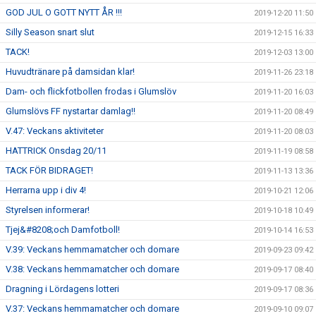
GOD JUL O GOTT NYTT ÅR !!!
2019-12-20 11:50
Silly Season snart slut
2019-12-15 16:33
TACK!
2019-12-03 13:00
Huvudtränare på damsidan klar!
2019-11-26 23:18
Dam- och flickfotbollen frodas i Glumslöv
2019-11-20 16:03
Glumslövs FF nystartar damlag!!
2019-11-20 08:49
V.47: Veckans aktiviteter
2019-11-20 08:03
HATTRICK Onsdag 20/11
2019-11-19 08:58
TACK FÖR BIDRAGET!
2019-11-13 13:36
Herrarna upp i div 4!
2019-10-21 12:06
Styrelsen informerar!
2019-10-18 10:49
Tjej&#8208;och Damfotboll!
2019-10-14 16:53
V.39: Veckans hemmamatcher och domare
2019-09-23 09:42
V.38: Veckans hemmamatcher och domare
2019-09-17 08:40
Dragning i Lördagens lotteri
2019-09-17 08:36
V.37: Veckans hemmamatcher och domare
2019-09-10 09:07