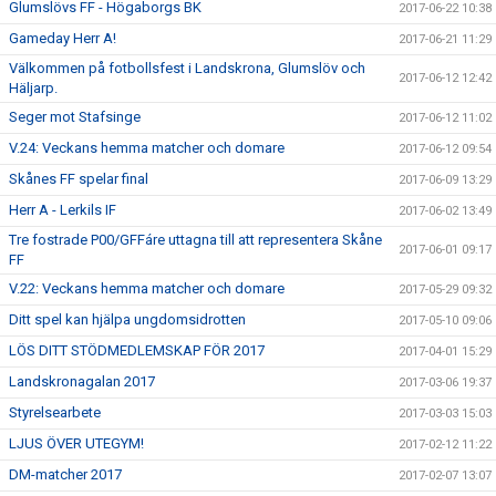
Glumslövs FF - Högaborgs BK
2017-06-22 10:38
Gameday Herr A!
2017-06-21 11:29
Välkommen på fotbollsfest i Landskrona, Glumslöv och
2017-06-12 12:42
Häljarp.
Seger mot Stafsinge
2017-06-12 11:02
V.24: Veckans hemma matcher och domare
2017-06-12 09:54
Skånes FF spelar final
2017-06-09 13:29
Herr A - Lerkils IF
2017-06-02 13:49
Tre fostrade P00/GFFáre uttagna till att representera Skåne
2017-06-01 09:17
FF
V.22: Veckans hemma matcher och domare
2017-05-29 09:32
Ditt spel kan hjälpa ungdomsidrotten
2017-05-10 09:06
LÖS DITT STÖDMEDLEMSKAP FÖR 2017
2017-04-01 15:29
Landskronagalan 2017
2017-03-06 19:37
Styrelsearbete
2017-03-03 15:03
LJUS ÖVER UTEGYM!
2017-02-12 11:22
DM-matcher 2017
2017-02-07 13:07