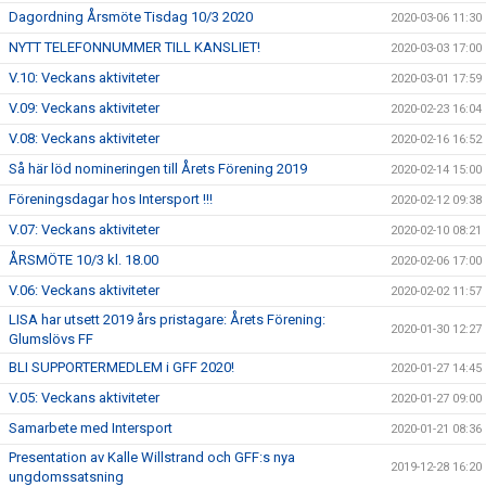
Dagordning Årsmöte Tisdag 10/3 2020
2020-03-06 11:30
NYTT TELEFONNUMMER TILL KANSLIET!
2020-03-03 17:00
V.10: Veckans aktiviteter
2020-03-01 17:59
V.09: Veckans aktiviteter
2020-02-23 16:04
V.08: Veckans aktiviteter
2020-02-16 16:52
Så här löd nomineringen till Årets Förening 2019
2020-02-14 15:00
Föreningsdagar hos Intersport !!!
2020-02-12 09:38
V.07: Veckans aktiviteter
2020-02-10 08:21
ÅRSMÖTE 10/3 kl. 18.00
2020-02-06 17:00
V.06: Veckans aktiviteter
2020-02-02 11:57
LISA har utsett 2019 års pristagare: Årets Förening:
2020-01-30 12:27
Glumslövs FF
BLI SUPPORTERMEDLEM i GFF 2020!
2020-01-27 14:45
V.05: Veckans aktiviteter
2020-01-27 09:00
Samarbete med Intersport
2020-01-21 08:36
Presentation av Kalle Willstrand och GFF:s nya
2019-12-28 16:20
ungdomssatsning