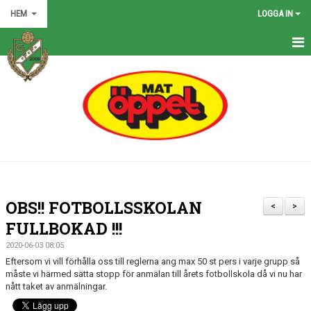
HEM
LOGGA IN
HEM
NYHETER
GRÖNA TRÅDEN
FÖRENINGEN
KONTAKT
OBS!! FOTBOLLSSKOLAN
<
>
KALENDER
FULLBOKAD !!!
2020-06-03 08:05
BILDGALLERI
Eftersom vi vill förhålla oss till reglerna ang max 50 st pers i varje grupp så
måste vi härmed sätta stopp för anmälan till årets fotbollskola då vi nu har
MATCHER
nått taket av anmälningar.
VÅRA LAG