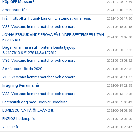
Köp GFF Mössan !!
2024-10-28 15:59
Sponsorträff !!
2024-10-10 18:09
Från Fotboll till Futsal- Läs om Em Lundströms resa.
2024-10-06 17:30
V.38: Veckans hemmamatcher och domare
2024-09-18 09:48
JOYNA ERBJUDANDE PROVA PÅ UNDER SEPTEMBER UTAN
2024-09-09 07:00
KOSTNAD!
Dags för anmälan till höstens bästa tjejcup
2024-09-08 10:22
&#127813;&#127813;&#127813;
V.36: Veckans hemmamatcher och domare
2024-09-03 08:22
Se hit, barn födda 2020
2024-08-28 22:02
V.35: Veckans hemmamatcher och domare
2024-08-28 11:07
Invigning 9-mannamål
2024-08-19 21:35
V.33: Veckans hemmamatcher och domare
2024-08-13 12:08
Fantastisk dag med Coerver Coaching!
2024-08-01 06:49
ESKILSCUPEN PÅ ÖREVÅNG !!!
2024-07-24 09:38
ENZIOS hederspris
2024-07-23 07:00
Vi är i mål!
2024-06-30 20:47