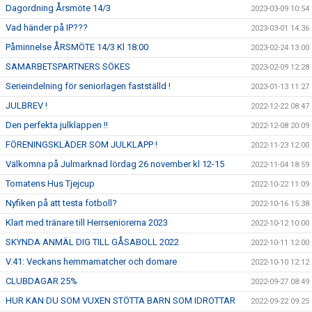
Dagordning Årsmöte 14/3
2023-03-09 10:54
Vad händer på IP???
2023-03-01 14:36
Påminnelse ÅRSMÖTE 14/3 Kl 18:00
2023-02-24 13:00
SAMARBETSPARTNERS SÖKES
2023-02-09 12:28
Serieindelning för seniorlagen fastställd !
2023-01-13 11:27
JULBREV !
2022-12-22 08:47
Den perfekta julklappen !!
2022-12-08 20:09
FÖRENINGSKLÄDER SOM JULKLAPP !
2022-11-23 12:00
Välkomna på Julmarknad lördag 26 november kl 12-15
2022-11-04 18:59
Tomatens Hus Tjejcup
2022-10-22 11:09
Nyfiken på att testa fotboll?
2022-10-16 15:38
Klart med tränare till Herrseniorerna 2023
2022-10-12 10:00
SKYNDA ANMÄL DIG TILL GÅSABOLL 2022
2022-10-11 12:00
V.41: Veckans hemmamatcher och domare
2022-10-10 12:12
CLUBDAGAR 25%
2022-09-27 08:49
HUR KAN DU SOM VUXEN STÖTTA BARN SOM IDROTTAR
2022-09-22 09:25