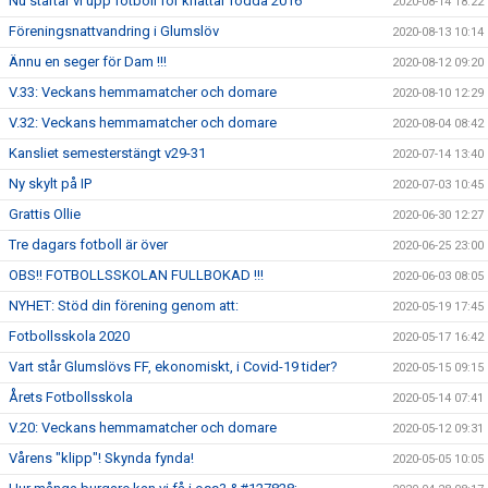
Nu startar vi upp fotboll för knattar födda 2016
2020-08-14 18:22
Föreningsnattvandring i Glumslöv
2020-08-13 10:14
Ännu en seger för Dam !!!
2020-08-12 09:20
V.33: Veckans hemmamatcher och domare
2020-08-10 12:29
V.32: Veckans hemmamatcher och domare
2020-08-04 08:42
Kansliet semesterstängt v29-31
2020-07-14 13:40
Ny skylt på IP
2020-07-03 10:45
Grattis Ollie
2020-06-30 12:27
Tre dagars fotboll är över
2020-06-25 23:00
OBS!! FOTBOLLSSKOLAN FULLBOKAD !!!
2020-06-03 08:05
NYHET: Stöd din förening genom att:
2020-05-19 17:45
Fotbollsskola 2020
2020-05-17 16:42
Vart står Glumslövs FF, ekonomiskt, i Covid-19 tider?
2020-05-15 09:15
Årets Fotbollsskola
2020-05-14 07:41
V.20: Veckans hemmamatcher och domare
2020-05-12 09:31
Vårens "klipp"! Skynda fynda!
2020-05-05 10:05