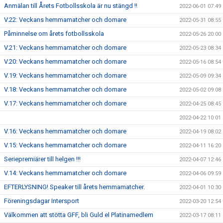
Anmälan till Årets Fotbollsskola är nu stängd !!
2022-06-01 07:49
V.22: Veckans hemmamatcher och domare
2022-05-31 08:55
Påminnelse om årets fotbollsskola
2022-05-26 20:00
V.21: Veckans hemmamatcher och domare
2022-05-23 08:34
V.20: Veckans hemmamatcher och domare
2022-05-16 08:54
V.19: Veckans hemmamatcher och domare
2022-05-09 09:34
V.18: Veckans hemmamatcher och domare
2022-05-02 09:08
V.17: Veckans hemmamatcher och domare
2022-04-25 08:45
2022-04-22 10:01
V.16: Veckans hemmamatcher och domare
2022-04-19 08:02
V.15: Veckans hemmamatcher och domare
2022-04-11 16:20
Seriepremiärer till helgen !!!
2022-04-07 12:46
V.14: Veckans hemmamatcher och domare
2022-04-06 09:59
EFTERLYSNING! Speaker till årets hemmamatcher.
2022-04-01 10:30
Föreningsdagar Intersport
2022-03-20 12:54
Välkommen att stötta GFF, bli Guld el Platinamedlem
2022-03-17 08:11