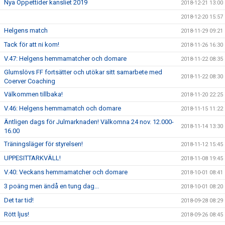
Nya Öppettider kansliet 2019
2018-12-21 13:00
2018-12-20 15:57
Helgens match
2018-11-29 09:21
Tack för att ni kom!
2018-11-26 16:30
V.47: Helgens hemmamatcher och domare
2018-11-22 08:35
Glumslövs FF fortsätter och utökar sitt samarbete med
2018-11-22 08:30
Coerver Coaching
Välkommen tillbaka!
2018-11-20 22:25
V.46: Helgens hemmamatch och domare
2018-11-15 11:22
Äntligen dags för Julmarknaden! Välkomna 24 nov. 12.000-
2018-11-14 13:30
16.00
Träningsläger för styrelsen!
2018-11-12 15:45
UPPESITTARKVÄLL!
2018-11-08 19:45
V.40: Veckans hemmamatcher och domare
2018-10-01 08:41
3 poäng men ändå en tung dag...
2018-10-01 08:20
Det tar tid!
2018-09-28 08:29
Rött ljus!
2018-09-26 08:45