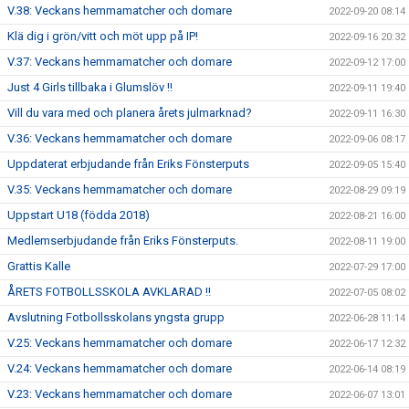
V.38: Veckans hemmamatcher och domare
2022-09-20 08:14
Klä dig i grön/vitt och möt upp på IP!
2022-09-16 20:32
V.37: Veckans hemmamatcher och domare
2022-09-12 17:00
Just 4 Girls tillbaka i Glumslöv !!
2022-09-11 19:40
Vill du vara med och planera årets julmarknad?
2022-09-11 16:30
V.36: Veckans hemmamatcher och domare
2022-09-06 08:17
Uppdaterat erbjudande från Eriks Fönsterputs
2022-09-05 15:40
V.35: Veckans hemmamatcher och domare
2022-08-29 09:19
Uppstart U18 (födda 2018)
2022-08-21 16:00
Medlemserbjudande från Eriks Fönsterputs.
2022-08-11 19:00
Grattis Kalle
2022-07-29 17:00
ÅRETS FOTBOLLSSKOLA AVKLARAD !!
2022-07-05 08:02
Avslutning Fotbollsskolans yngsta grupp
2022-06-28 11:14
V.25: Veckans hemmamatcher och domare
2022-06-17 12:32
V.24: Veckans hemmamatcher och domare
2022-06-14 08:19
V.23: Veckans hemmamatcher och domare
2022-06-07 13:01