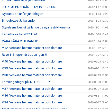
Första nyförvärvet på damsidan!
2020-11-25 16:45
JULKLAPPAR FRÅN TEAM INTERSPORT
2020-11-17 10:36
Ny tränare klar för juniorlaget!
2020-11-13 20:23
Bingolottos Julkalender
2020-11-03 12:39
Styrelsens beslut gällande de nya restriktionerna
2020-11-01 11:06
Ledartrojka för 2021 klar!
2020-10-28 13:44
VÅRA KÄRA VETERANER!
2020-10-14 16:00
V.42: Veckans hemmamatcher och domare
2020-10-12 12:15
Ravelli- Shopen är öppen igen !!!
2020-10-07 12:10
V.40: Veckans hemmamatcher och domare
2020-09-28 13:40
V.39: Veckans hemmamatcher och domare
2020-09-21 10:20
V.38: Veckans hemmamatcher och domare
2020-09-13 20:39
Föreningsdagar på INTERSPORT !!!
2020-09-08 09:05
V.37: Veckans hemmamatcher och domare
2020-09-07 08:34
V.36: Veckans hemmamatcher och domare
2020-08-31 11:00
V.34: Veckans hemmamatcher och domare
2020-08-17 09:00