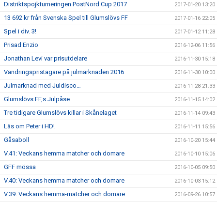
Distriktspojkturneringen PostNord Cup 2017
2017-01-20 13:20
13 692 kr från Svenska Spel till Glumslövs FF
2017-01-16 22:05
Spel i div. 3!
2017-01-12 11:28
Prisad Enzio
2016-12-06 11:56
Jonathan Levi var prisutdelare
2016-11-30 15:18
Vandringspristagare på julmarknaden 2016
2016-11-30 10:00
Julmarknad med Juldisco…
2016-11-28 21:33
Glumslövs FF,s Julpåse
2016-11-15 14:02
Tre tidigare Glumslövs killar i Skånelaget
2016-11-14 09:43
Läs om Peter i HD!
2016-11-11 15:56
Gåsaboll
2016-10-20 15:44
V.41: Veckans hemma matcher och domare
2016-10-10 15:06
GFF mössa
2016-10-05 09:50
V.40: Veckans hemma matcher och domare
2016-10-03 15:12
V.39: Veckans hemma-matcher och domare
2016-09-26 10:57
V.38: veckan hemmamatcher och domare
2016-09-19 12:41