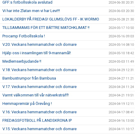
GFF:s fotbollsskola avslutad
2024-06-30 20:31
Vi har inte Zlatan men vi har Levi!!!
2024-06-03 20:30
LOKALDERBY PÅ FREDAG! GLUMSLÖVS FF - IK WORMO
2024-05-28 21:30
TILLSAMMAMS FÖR ETT BÄTTRE MATCHKLIMAT !!
2024-05-17 10:50
Procamp Fotbollsskola !
2024-05-16 09:03
V.20: Veckans hemmamatcher och domare
2024-05-14 08:10
Hjälp oss i insamlingen till 9-mannamål!
2024-05-10 18:42
Medlemserbjudande !!
2024-05-03 11:49
V.18: Veckans hemmamatcher och domare
2024-04-29 12:31
Bambustrumpor från Bambusa
2024-04-27 11:21
V.17: Veckans hemmamatcher och domare
2024-04-24 11:24
Varmt välkommen till vår nätverksträff!
2024-04-21 19:51
Hemmapremiär på Örevång !
2024-04-19 12:11
V.16: Veckans hemmamatcher och domare
2024-04-17 08:41
FREDAGSFOTBOLL PÅ LANDSKRONA IP
2024-04-16 13:00
V.15: Veckans hemmamatcher och domare
2024-04-11 10:17