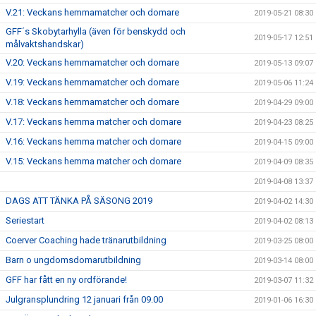
V.21: Veckans hemmamatcher och domare
2019-05-21 08:30
GFF´s Skobytarhylla (även för benskydd och
2019-05-17 12:51
målvaktshandskar)
V.20: Veckans hemmamatcher och domare
2019-05-13 09:07
V.19: Veckans hemmamatcher och domare
2019-05-06 11:24
V.18: Veckans hemmamatcher och domare
2019-04-29 09:00
V.17: Veckans hemma matcher och domare
2019-04-23 08:25
V.16: Veckans hemma matcher och domare
2019-04-15 09:00
V.15: Veckans hemma matcher och domare
2019-04-09 08:35
2019-04-08 13:37
DAGS ATT TÄNKA PÅ SÄSONG 2019
2019-04-02 14:30
Seriestart
2019-04-02 08:13
Coerver Coaching hade tränarutbildning
2019-03-25 08:00
Barn o ungdomsdomarutbildning
2019-03-14 08:00
GFF har fått en ny ordförande!
2019-03-07 11:32
Julgransplundring 12 januari från 09.00
2019-01-06 16:30