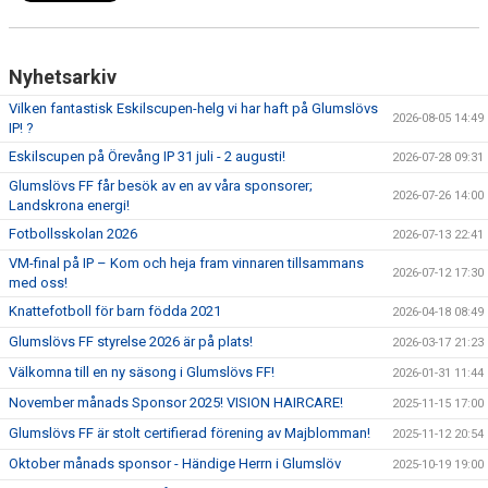
BLI MEDLEM
Nyhetsarkiv
KLÄDKOLLEKTION
Vilken fantastisk Eskilscupen-helg vi har haft på Glumslövs
2026-08-05 14:49
IP! ?
FOTBOLLSSKOLAN 2026
Eskilscupen på Örevång IP 31 juli - 2 augusti!
2026-07-28 09:31
Glumslövs FF får besök av en av våra sponsorer;
2026-07-26 14:00
Landskrona energi!
Fotbollsskolan 2026
2026-07-13 22:41
VM-final på IP – Kom och heja fram vinnaren tillsammans
2026-07-12 17:30
med oss!
Knattefotboll för barn födda 2021
2026-04-18 08:49
Glumslövs FF styrelse 2026 är på plats!
2026-03-17 21:23
Välkomna till en ny säsong i Glumslövs FF!
2026-01-31 11:44
November månads Sponsor 2025! VISION HAIRCARE!
2025-11-15 17:00
Glumslövs FF är stolt certifierad förening av Majblomman!
2025-11-12 20:54
Oktober månads sponsor - Händige Herrn i Glumslöv
2025-10-19 19:00