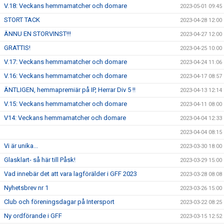
V.18: Veckans hemmamatcher och domare
2023-05-01 09:45
STORT TACK
2023-04-28 12:00
ÄNNU EN STORVINST!!!
2023-04-27 12:00
GRATTIS!
2023-04-25 10:00
V.17: Veckans hemmamatcher och domare
2023-04-24 11:06
V.16: Veckans hemmamatcher och domare
2023-04-17 08:57
ÄNTLIGEN, hemmapremiär på IP, Herrar Div 5 !!
2023-04-13 12:14
V.15: Veckans hemmamatcher och domare
2023-04-11 08:00
V14: Veckans hemmamatcher och domare
2023-04-04 12:33
2023-04-04 08:15
Vi är unika...
2023-03-30 18:00
Glasklart- så här till Påsk!
2023-03-29 15:00
Vad innebär det att vara lagförälder i GFF 2023
2023-03-28 08:08
Nyhetsbrev nr 1
2023-03-26 15:00
Club och föreningsdagar på Intersport
2023-03-22 08:25
Ny ordförande i GFF
2023-03-15 12:52