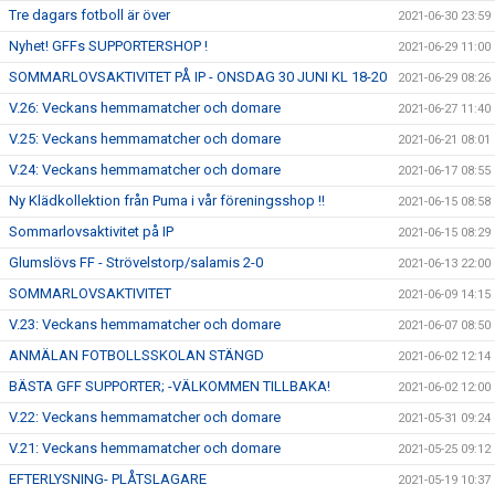
Tre dagars fotboll är över
2021-06-30 23:59
Nyhet! GFFs SUPPORTERSHOP !
2021-06-29 11:00
SOMMARLOVSAKTIVITET PÅ IP - ONSDAG 30 JUNI KL 18-20
2021-06-29 08:26
V.26: Veckans hemmamatcher och domare
2021-06-27 11:40
V.25: Veckans hemmamatcher och domare
2021-06-21 08:01
V.24: Veckans hemmamatcher och domare
2021-06-17 08:55
Ny Klädkollektion från Puma i vår föreningsshop !!
2021-06-15 08:58
Sommarlovsaktivitet på IP
2021-06-15 08:29
Glumslövs FF - Strövelstorp/salamis 2-0
2021-06-13 22:00
SOMMARLOVSAKTIVITET
2021-06-09 14:15
V.23: Veckans hemmamatcher och domare
2021-06-07 08:50
ANMÄLAN FOTBOLLSSKOLAN STÄNGD
2021-06-02 12:14
BÄSTA GFF SUPPORTER; -VÄLKOMMEN TILLBAKA!
2021-06-02 12:00
V.22: Veckans hemmamatcher och domare
2021-05-31 09:24
V.21: Veckans hemmamatcher och domare
2021-05-25 09:12
EFTERLYSNING- PLÅTSLAGARE
2021-05-19 10:37