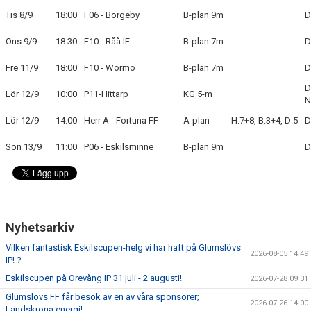
Tis 8/9
18:00
F06 - Borgeby
B-plan 9m
D
BLI MEDLEM
Ons 9/9
18:30
F10 - Råå IF
B-plan 7m
D
KLÄDKOLLEKTION
Fre 11/9
18:00
F10 - Wormo
B-plan 7m
D
D
FOTBOLLSSKOLAN 2026
Lör 12/9
10:00
P11-Hittarp
KG 5-m
N
Lör 12/9
14:00
Herr A - Fortuna FF
A-plan
H:7+8, B:3+4, D:5
D
Sön 13/9
11:00
P06 - Eskilsminne
B-plan 9m
D
Nyhetsarkiv
Vilken fantastisk Eskilscupen-helg vi har haft på Glumslövs
2026-08-05 14:49
IP! ?
Eskilscupen på Örevång IP 31 juli - 2 augusti!
2026-07-28 09:31
Glumslövs FF får besök av en av våra sponsorer;
2026-07-26 14:00
Landskrona energi!