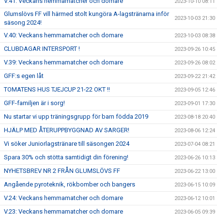
V.41: Veckans hemmamatcher och domare
2023-10-10 08:11
Glumslövs FF vill härmed stolt kungöra A-lagstränarna inför
2023-10-03 21:30
säsong 2024!
V.40: Veckans hemmamatcher och domare
2023-10-03 08:38
CLUBDAGAR INTERSPORT !
2023-09-26 10:45
V.39: Veckans hemmamatcher och domare
2023-09-26 08:02
GFF:s egen låt
2023-09-22 21:42
TOMATENS HUS TJEJCUP 21-22 OKT !!
2023-09-05 12:46
GFF-familjen är i sorg!
2023-09-01 17:30
Nu startar vi upp träningsgrupp för barn födda 2019
2023-08-18 20:40
HJÄLP MED ÅTERUPPBYGGNAD AV SARGER!
2023-08-06 12:24
Vi söker Juniorlagstränare till säsongen 2024
2023-07-04 08:21
Spara 30% och stötta samtidigt din förening!
2023-06-26 10:13
NYHETSBREV NR 2 FRÅN GLUMSLÖVS FF
2023-06-22 13:00
Angående pyroteknik, rökbomber och bangers
2023-06-15 10:09
V.24: Veckans hemmamatcher och domare
2023-06-12 10:01
V.23: Veckans hemmamatcher och domare
2023-06-05 09:39