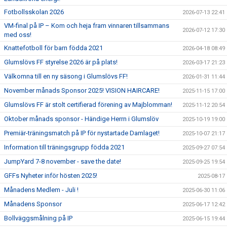
Fotbollsskolan 2026
2026-07-13 22:41
VM-final på IP – Kom och heja fram vinnaren tillsammans
2026-07-12 17:30
med oss!
Knattefotboll för barn födda 2021
2026-04-18 08:49
Glumslövs FF styrelse 2026 är på plats!
2026-03-17 21:23
Välkomna till en ny säsong i Glumslövs FF!
2026-01-31 11:44
November månads Sponsor 2025! VISION HAIRCARE!
2025-11-15 17:00
Glumslövs FF är stolt certifierad förening av Majblomman!
2025-11-12 20:54
Oktober månads sponsor - Händige Herrn i Glumslöv
2025-10-19 19:00
Premiär-träningsmatch på IP för nystartade Damlaget!
2025-10-07 21:17
Information till träningsgrupp födda 2021
2025-09-27 07:54
JumpYard 7-8 november - save the date!
2025-09-25 19:54
GFFs Nyheter inför hösten 2025!
2025-08-17
Månadens Medlem - Juli !
2025-06-30 11:06
Månadens Sponsor
2025-06-17 12:42
Bollväggsmålning på IP
2025-06-15 19:44