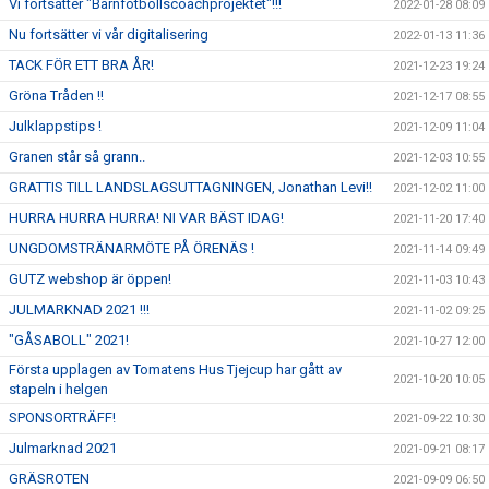
Vi fortsätter "Barnfotbollscoachprojektet"!!!
2022-01-28 08:09
Nu fortsätter vi vår digitalisering
2022-01-13 11:36
TACK FÖR ETT BRA ÅR!
2021-12-23 19:24
Gröna Tråden !!
2021-12-17 08:55
Julklappstips !
2021-12-09 11:04
Granen står så grann..
2021-12-03 10:55
GRATTIS TILL LANDSLAGSUTTAGNINGEN, Jonathan Levi!!
2021-12-02 11:00
HURRA HURRA HURRA! NI VAR BÄST IDAG!
2021-11-20 17:40
UNGDOMSTRÄNARMÖTE PÅ ÖRENÄS !
2021-11-14 09:49
GUTZ webshop är öppen!
2021-11-03 10:43
JULMARKNAD 2021 !!!
2021-11-02 09:25
"GÅSABOLL" 2021!
2021-10-27 12:00
Första upplagen av Tomatens Hus Tjejcup har gått av
2021-10-20 10:05
stapeln i helgen
SPONSORTRÄFF!
2021-09-22 10:30
Julmarknad 2021
2021-09-21 08:17
GRÄSROTEN
2021-09-09 06:50