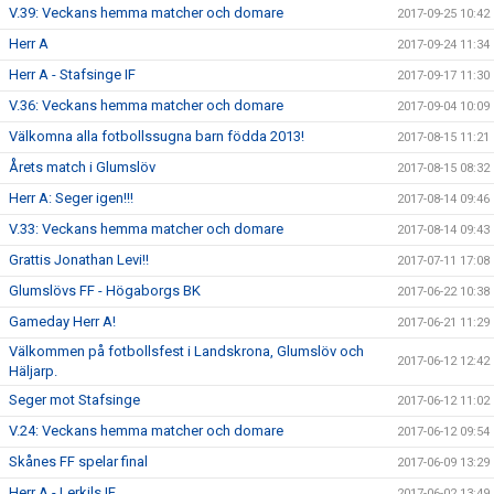
V.39: Veckans hemma matcher och domare
2017-09-25 10:42
Herr A
2017-09-24 11:34
Herr A - Stafsinge IF
2017-09-17 11:30
V.36: Veckans hemma matcher och domare
2017-09-04 10:09
Välkomna alla fotbollssugna barn födda 2013!
2017-08-15 11:21
Årets match i Glumslöv
2017-08-15 08:32
Herr A: Seger igen!!!
2017-08-14 09:46
V.33: Veckans hemma matcher och domare
2017-08-14 09:43
Grattis Jonathan Levi!!
2017-07-11 17:08
Glumslövs FF - Högaborgs BK
2017-06-22 10:38
Gameday Herr A!
2017-06-21 11:29
Välkommen på fotbollsfest i Landskrona, Glumslöv och
2017-06-12 12:42
Häljarp.
Seger mot Stafsinge
2017-06-12 11:02
V.24: Veckans hemma matcher och domare
2017-06-12 09:54
Skånes FF spelar final
2017-06-09 13:29
Herr A - Lerkils IF
2017-06-02 13:49