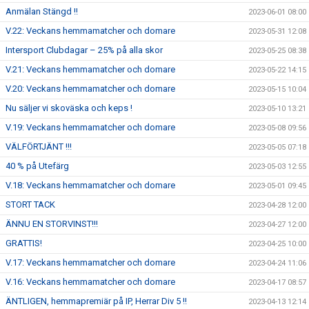
Anmälan Stängd !!
2023-06-01 08:00
V.22: Veckans hemmamatcher och domare
2023-05-31 12:08
Intersport Clubdagar – 25% på alla skor
2023-05-25 08:38
V.21: Veckans hemmamatcher och domare
2023-05-22 14:15
V.20: Veckans hemmamatcher och domare
2023-05-15 10:04
Nu säljer vi skoväska och keps !
2023-05-10 13:21
V.19: Veckans hemmamatcher och domare
2023-05-08 09:56
VÄLFÖRTJÄNT !!!
2023-05-05 07:18
40 % på Utefärg
2023-05-03 12:55
V.18: Veckans hemmamatcher och domare
2023-05-01 09:45
STORT TACK
2023-04-28 12:00
ÄNNU EN STORVINST!!!
2023-04-27 12:00
GRATTIS!
2023-04-25 10:00
V.17: Veckans hemmamatcher och domare
2023-04-24 11:06
V.16: Veckans hemmamatcher och domare
2023-04-17 08:57
ÄNTLIGEN, hemmapremiär på IP, Herrar Div 5 !!
2023-04-13 12:14