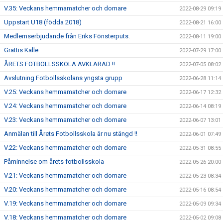
V.35: Veckans hemmamatcher och domare
2022-08-29 09:19
Uppstart U18 (födda 2018)
2022-08-21 16:00
Medlemserbjudande från Eriks Fönsterputs.
2022-08-11 19:00
Grattis Kalle
2022-07-29 17:00
ÅRETS FOTBOLLSSKOLA AVKLARAD !!
2022-07-05 08:02
Avslutning Fotbollsskolans yngsta grupp
2022-06-28 11:14
V.25: Veckans hemmamatcher och domare
2022-06-17 12:32
V.24: Veckans hemmamatcher och domare
2022-06-14 08:19
V.23: Veckans hemmamatcher och domare
2022-06-07 13:01
Anmälan till Årets Fotbollsskola är nu stängd !!
2022-06-01 07:49
V.22: Veckans hemmamatcher och domare
2022-05-31 08:55
Påminnelse om årets fotbollsskola
2022-05-26 20:00
V.21: Veckans hemmamatcher och domare
2022-05-23 08:34
V.20: Veckans hemmamatcher och domare
2022-05-16 08:54
V.19: Veckans hemmamatcher och domare
2022-05-09 09:34
V.18: Veckans hemmamatcher och domare
2022-05-02 09:08