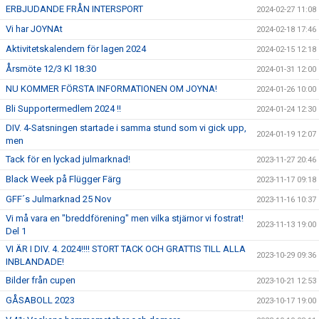
ERBJUDANDE FRÅN INTERSPORT
2024-02-27 11:08
Vi har JOYNAt
2024-02-18 17:46
Aktivitetskalendern för lagen 2024
2024-02-15 12:18
Årsmöte 12/3 Kl 18:30
2024-01-31 12:00
NU KOMMER FÖRSTA INFORMATIONEN OM JOYNA!
2024-01-26 10:00
Bli Supportermedlem 2024 !!
2024-01-24 12:30
DIV. 4-Satsningen startade i samma stund som vi gick upp,
2024-01-19 12:07
men
Tack för en lyckad julmarknad!
2023-11-27 20:46
Black Week på Flügger Färg
2023-11-17 09:18
GFF´s Julmarknad 25 Nov
2023-11-16 10:37
Vi må vara en "breddförening" men vilka stjärnor vi fostrat!
2023-11-13 19:00
Del 1
VI ÄR I DIV. 4. 2024!!!! STORT TACK OCH GRATTIS TILL ALLA
2023-10-29 09:36
INBLANDADE!
Bilder från cupen
2023-10-21 12:53
GÅSABOLL 2023
2023-10-17 19:00