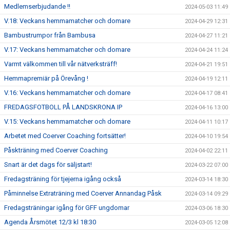
Medlemserbjudande !!
2024-05-03 11:49
V.18: Veckans hemmamatcher och domare
2024-04-29 12:31
Bambustrumpor från Bambusa
2024-04-27 11:21
V.17: Veckans hemmamatcher och domare
2024-04-24 11:24
Varmt välkommen till vår nätverksträff!
2024-04-21 19:51
Hemmapremiär på Örevång !
2024-04-19 12:11
V.16: Veckans hemmamatcher och domare
2024-04-17 08:41
FREDAGSFOTBOLL PÅ LANDSKRONA IP
2024-04-16 13:00
V.15: Veckans hemmamatcher och domare
2024-04-11 10:17
Arbetet med Coerver Coaching fortsätter!
2024-04-10 19:54
Påskträning med Coerver Coaching
2024-04-02 22:11
Snart är det dags för säljstart!
2024-03-22 07:00
Fredagsträning för tjejerna igång också
2024-03-14 18:30
Påminnelse Extraträning med Coerver Annandag Påsk
2024-03-14 09:29
Fredagsträningar igång för GFF ungdomar
2024-03-06 18:30
Agenda Årsmötet 12/3 kl 18:30
2024-03-05 12:08