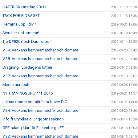
HATTRICK Onsdag 20/11
2019-11-19 08:58
TACK FÖR BIDRAGET!
2019-11-13 13:36
Herrarna upp i div 4!
2019-10-21 12:06
Styrelsen informerar!
2019-10-18 10:49
Tjej&#8208;och Damfotboll!
2019-10-14 16:53
V.39: Veckans hemmamatcher och domare
2019-09-23 09:42
V.38: Veckans hemmamatcher och domare
2019-09-17 08:40
Dragning i Lördagens lotteri
2019-09-17 08:36
V.37: Veckans hemmamatcher och domare
2019-09-10 09:07
Medlemsrabatt!
2019-08-28 17:00
NY TRÄNINGSGRUPP f. 2015
2019-08-21 14:37
Julmarknadskommittén behöver DIG!
2019-08-21 14:00
V.34: Veckans hemmamatcher och domare
2019-08-20 08:36
Info fr Styrelse o Ungdomssektion
2019-08-14 10:20
GFF-talang klar för Falkenbergs FF
2019-08-13 15:03
V.33: Veckans hemmamatcher och domare
2019-08-13 08:19