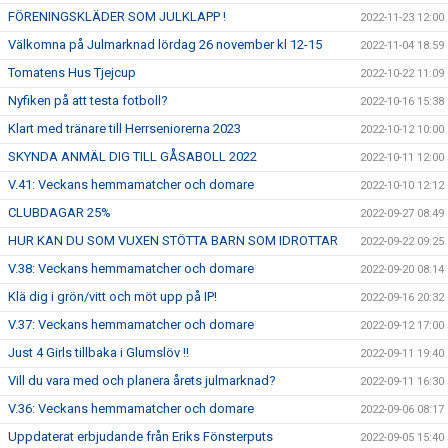
FÖRENINGSKLÄDER SOM JULKLAPP !
2022-11-23 12:00
Välkomna på Julmarknad lördag 26 november kl 12-15
2022-11-04 18:59
Tomatens Hus Tjejcup
2022-10-22 11:09
Nyfiken på att testa fotboll?
2022-10-16 15:38
Klart med tränare till Herrseniorerna 2023
2022-10-12 10:00
SKYNDA ANMÄL DIG TILL GÅSABOLL 2022
2022-10-11 12:00
V.41: Veckans hemmamatcher och domare
2022-10-10 12:12
CLUBDAGAR 25%
2022-09-27 08:49
HUR KAN DU SOM VUXEN STÖTTA BARN SOM IDROTTAR
2022-09-22 09:25
V.38: Veckans hemmamatcher och domare
2022-09-20 08:14
Klä dig i grön/vitt och möt upp på IP!
2022-09-16 20:32
V.37: Veckans hemmamatcher och domare
2022-09-12 17:00
Just 4 Girls tillbaka i Glumslöv !!
2022-09-11 19:40
Vill du vara med och planera årets julmarknad?
2022-09-11 16:30
V.36: Veckans hemmamatcher och domare
2022-09-06 08:17
Uppdaterat erbjudande från Eriks Fönsterputs
2022-09-05 15:40