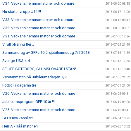
V.34: Veckans hemmamatcher och domare
2018-08-20 08:35
Nu startar vi upp U14 !!!
2018-08-17 11:06
V.33: Veckans hemmamatcher och domare
2018-08-13 08:47
V.32: Veckans hemma matcher och domare
2018-08-06 08:51
V.31: Veckans hemma matcher och domare
2018-07-30 12:26
Vi vill bli ännu fler ..
2018-07-24 21:48
Sammandrag av GFFs 10-årsjubileumsdag 7/7 2018
2018-07-16 11:59
Sverige-USA 4-4
2018-07-13 17:35
SE UPP GÖTEBORG, GLUMSLÖVARE I STAN!
2018-07-13 10:40
Veteranmatch på Jubileumsdagen 7/7
2018-07-05 21:32
Fotboll i dagarna tre
2018-07-01 21:00
V.26: Veckans hemma matcher och domare
2018-06-25 09:31
Jubileumsprogram GFF 10 år !!!
2018-06-19 09:25
V.25: Veckans hemma matcher och domare
2018-06-18 08:41
GFFs nya kanslist!
2018-06-04 10:25
Herr A - Råå matchen
2018-05-23 13:02