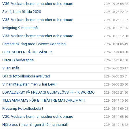
V.36: Veckans hemmamatcher och domare
2024-09-03 08:22
Se hit, barn födda 2020
2024-08-28 22:02
V.35: Veckans hemmamatcher och domare
2024-08-28 11:07
Invigning 9-mannamål
2024-08-19 21:35
V.33: Veckans hemmamatcher och domare
2024-08-13 12:08
Fantastisk dag med Coerver Coaching!
2024-08-01 06:49
ESKILSCUPEN PÅ ÖREVÅNG !!!
2024-07-24 09:38
ENZIOS hederspris
2024-07-23 07:00
Vi är i mål!
2024-06-30 20:47
GFF:s fotbollsskola avslutad
2024-06-30 20:31
Vi har inte Zlatan men vi har Levi!!!
2024-06-03 20:30
LOKALDERBY PÅ FREDAG! GLUMSLÖVS FF - IK WORMO
2024-05-28 21:30
TILLSAMMAMS FÖR ETT BÄTTRE MATCHKLIMAT !!
2024-05-17 10:50
Procamp Fotbollsskola !
2024-05-16 09:03
V.20: Veckans hemmamatcher och domare
2024-05-14 08:10
Hjälp oss i insamlingen till 9-mannamål!
2024-05-10 18:42