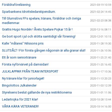
Föräldraföreläsning
2021-03-19 10:59
Sparbankens Idrottsledarstipendium.
2021-02-24 14:45
Till Glumslövs FFs spelare, tränare, föräldrar och övriga
2021-02-23 08:38
medlemmar.
Grattis Hugo Nordén ! Årets Spelare Pojkar 15 år !
2020-12-16 08:11
Ge bort sport i jul och stötta samtidigt vår förening!
2020-12-01 10:15
Kalle "målares" Nilssons pris
2020-11-28 19:30
SLUTSÅLT ! För första gången någonsin är alla granar slut!
2020-11-26 10:06
Ett år som seniortränare
2020-11-25 21:40
Första nyförvärvet på damsidan!
2020-11-25 16:45
JULKLAPPAR FRÅN TEAM INTERSPORT
2020-11-17 10:36
Ny tränare klar för juniorlaget!
2020-11-13 20:23
Bingolottos Julkalender
2020-11-03 12:39
Styrelsens beslut gällande de nya restriktionerna
2020-11-01 11:06
Ledartrojka för 2021 klar!
2020-10-28 13:44
VÅRA KÄRA VETERANER!
2020-10-14 16:00