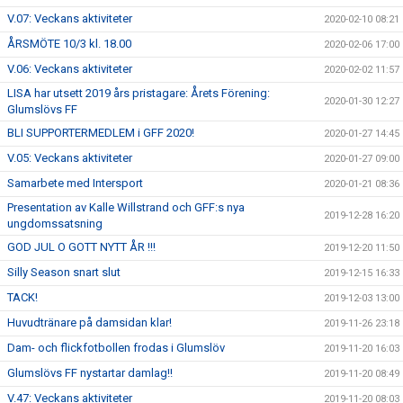
V.07: Veckans aktiviteter
2020-02-10 08:21
ÅRSMÖTE 10/3 kl. 18.00
2020-02-06 17:00
V.06: Veckans aktiviteter
2020-02-02 11:57
LISA har utsett 2019 års pristagare: Årets Förening:
2020-01-30 12:27
Glumslövs FF
BLI SUPPORTERMEDLEM i GFF 2020!
2020-01-27 14:45
V.05: Veckans aktiviteter
2020-01-27 09:00
Samarbete med Intersport
2020-01-21 08:36
Presentation av Kalle Willstrand och GFF:s nya
2019-12-28 16:20
ungdomssatsning
GOD JUL O GOTT NYTT ÅR !!!
2019-12-20 11:50
Silly Season snart slut
2019-12-15 16:33
TACK!
2019-12-03 13:00
Huvudtränare på damsidan klar!
2019-11-26 23:18
Dam- och flickfotbollen frodas i Glumslöv
2019-11-20 16:03
Glumslövs FF nystartar damlag!!
2019-11-20 08:49
V.47: Veckans aktiviteter
2019-11-20 08:03