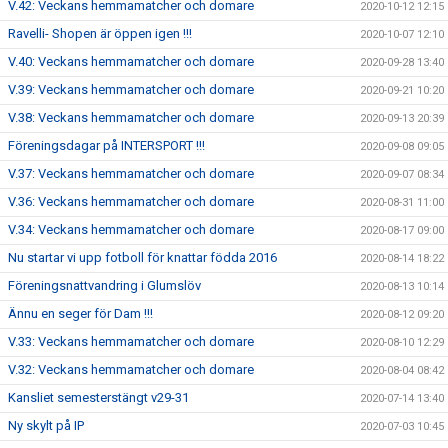
V.42: Veckans hemmamatcher och domare
2020-10-12 12:15
Ravelli- Shopen är öppen igen !!!
2020-10-07 12:10
V.40: Veckans hemmamatcher och domare
2020-09-28 13:40
V.39: Veckans hemmamatcher och domare
2020-09-21 10:20
V.38: Veckans hemmamatcher och domare
2020-09-13 20:39
Föreningsdagar på INTERSPORT !!!
2020-09-08 09:05
V.37: Veckans hemmamatcher och domare
2020-09-07 08:34
V.36: Veckans hemmamatcher och domare
2020-08-31 11:00
V.34: Veckans hemmamatcher och domare
2020-08-17 09:00
Nu startar vi upp fotboll för knattar födda 2016
2020-08-14 18:22
Föreningsnattvandring i Glumslöv
2020-08-13 10:14
Ännu en seger för Dam !!!
2020-08-12 09:20
V.33: Veckans hemmamatcher och domare
2020-08-10 12:29
V.32: Veckans hemmamatcher och domare
2020-08-04 08:42
Kansliet semesterstängt v29-31
2020-07-14 13:40
Ny skylt på IP
2020-07-03 10:45