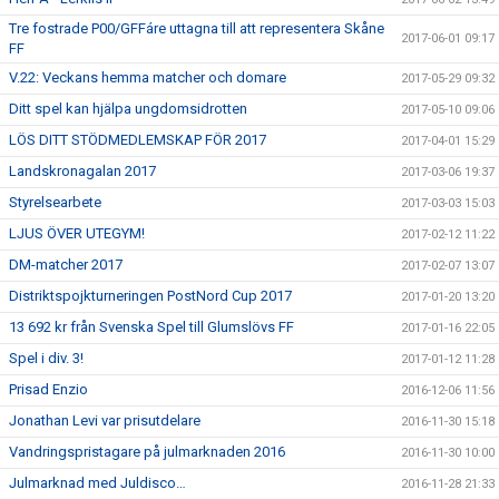
Tre fostrade P00/GFFáre uttagna till att representera Skåne
2017-06-01 09:17
FF
V.22: Veckans hemma matcher och domare
2017-05-29 09:32
Ditt spel kan hjälpa ungdomsidrotten
2017-05-10 09:06
LÖS DITT STÖDMEDLEMSKAP FÖR 2017
2017-04-01 15:29
Landskronagalan 2017
2017-03-06 19:37
Styrelsearbete
2017-03-03 15:03
LJUS ÖVER UTEGYM!
2017-02-12 11:22
DM-matcher 2017
2017-02-07 13:07
Distriktspojkturneringen PostNord Cup 2017
2017-01-20 13:20
13 692 kr från Svenska Spel till Glumslövs FF
2017-01-16 22:05
Spel i div. 3!
2017-01-12 11:28
Prisad Enzio
2016-12-06 11:56
Jonathan Levi var prisutdelare
2016-11-30 15:18
Vandringspristagare på julmarknaden 2016
2016-11-30 10:00
Julmarknad med Juldisco…
2016-11-28 21:33