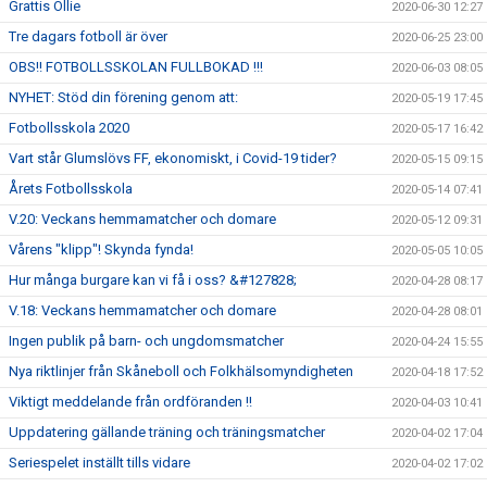
Grattis Ollie
2020-06-30 12:27
Tre dagars fotboll är över
2020-06-25 23:00
OBS!! FOTBOLLSSKOLAN FULLBOKAD !!!
2020-06-03 08:05
NYHET: Stöd din förening genom att:
2020-05-19 17:45
Fotbollsskola 2020
2020-05-17 16:42
Vart står Glumslövs FF, ekonomiskt, i Covid-19 tider?
2020-05-15 09:15
Årets Fotbollsskola
2020-05-14 07:41
V.20: Veckans hemmamatcher och domare
2020-05-12 09:31
Vårens "klipp"! Skynda fynda!
2020-05-05 10:05
Hur många burgare kan vi få i oss? &#127828;
2020-04-28 08:17
V.18: Veckans hemmamatcher och domare
2020-04-28 08:01
Ingen publik på barn- och ungdomsmatcher
2020-04-24 15:55
Nya riktlinjer från Skåneboll och Folkhälsomyndigheten
2020-04-18 17:52
Viktigt meddelande från ordföranden !!
2020-04-03 10:41
Uppdatering gällande träning och träningsmatcher
2020-04-02 17:04
Seriespelet inställt tills vidare
2020-04-02 17:02