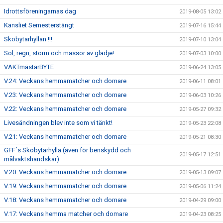
Idrottsföreningarnas dag
2019-08-05 13:02
Kansliet Semesterstängt
2019-07-16 15:44
Skobytarhyllan !!!
2019-07-10 13:04
Sol, regn, storm och massor av glädje!
2019-07-03 10:00
VAKTmästarBYTE
2019-06-24 13:05
V.24: Veckans hemmamatcher och domare
2019-06-11 08:01
V.23: Veckans hemmamatcher och domare
2019-06-03 10:26
V.22: Veckans hemmamatcher och domare
2019-05-27 09:32
Livesändningen blev inte som vi tänkt!
2019-05-23 22:08
V.21: Veckans hemmamatcher och domare
2019-05-21 08:30
GFF´s Skobytarhylla (även för benskydd och
2019-05-17 12:51
målvaktshandskar)
V.20: Veckans hemmamatcher och domare
2019-05-13 09:07
V.19: Veckans hemmamatcher och domare
2019-05-06 11:24
V.18: Veckans hemmamatcher och domare
2019-04-29 09:00
V.17: Veckans hemma matcher och domare
2019-04-23 08:25