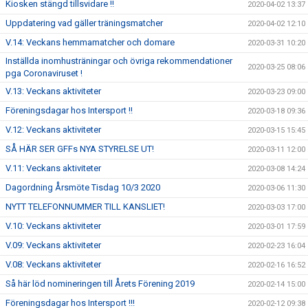
Kiosken stängd tillsvidare !!
2020-04-02 13:37
Uppdatering vad gäller träningsmatcher
2020-04-02 12:10
V.14: Veckans hemmamatcher och domare
2020-03-31 10:20
Inställda inomhusträningar och övriga rekommendationer
2020-03-25 08:06
pga Coronaviruset !
V.13: Veckans aktiviteter
2020-03-23 09:00
Föreningsdagar hos Intersport !!
2020-03-18 09:36
V.12: Veckans aktiviteter
2020-03-15 15:45
SÅ HÄR SER GFFs NYA STYRELSE UT!
2020-03-11 12:00
V.11: Veckans aktiviteter
2020-03-08 14:24
Dagordning Årsmöte Tisdag 10/3 2020
2020-03-06 11:30
NYTT TELEFONNUMMER TILL KANSLIET!
2020-03-03 17:00
V.10: Veckans aktiviteter
2020-03-01 17:59
V.09: Veckans aktiviteter
2020-02-23 16:04
V.08: Veckans aktiviteter
2020-02-16 16:52
Så här löd nomineringen till Årets Förening 2019
2020-02-14 15:00
Föreningsdagar hos Intersport !!!
2020-02-12 09:38