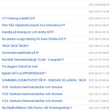
2021-09-08 08:33
2021-09-07 10:38
U17 träning inställd 5/9
2021-09-04 16:19
Film från Cityidrotts besök hos Glumslövs FF
2021-08-26 08:41
Handla på Intersport och stötta GFF!!
2021-08-24 09:23
Nu startar vi upp träning för barn födda 2017!!
2021-08-15 08:50
TACK TACK TACK!!!
2021-08-10 12:58
Sommarlovsaktivitet på IP
2021-07-09 08:05
Kansliet Semesterstängt 12 juli - 3 augusti !!!
2021-07-07 09:50
Tre dagars fotboll är över
2021-06-30 23:59
Nyhet! GFFs SUPPORTERSHOP !
2021-06-29 11:00
SOMMARLOVSAKTIVITET PÅ IP - ONSDAG 30 JUNI KL 18-20
2021-06-29 08:26
V.26: Veckans hemmamatcher och domare
2021-06-27 11:40
V.25: Veckans hemmamatcher och domare
2021-06-21 08:01
V.24: Veckans hemmamatcher och domare
2021-06-17 08:55
Ny Klädkollektion från Puma i vår föreningsshop !!
2021-06-15 08:58