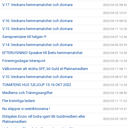
V.17: Veckans hemmamatcher och domare
2022-04-25 08:45
2022-04-22 10:01
V.16: Veckans hemmamatcher och domare
2022-04-19 08:02
V.15: Veckans hemmamatcher och domare
2022-04-11 16:20
Seriepremiärer till helgen !!!
2022-04-07 12:46
V.14: Veckans hemmamatcher och domare
2022-04-06 09:59
EFTERLYSNING! Speaker till årets hemmamatcher.
2022-04-01 10:30
Föreningsdagar Intersport
2022-03-20 12:54
Välkommen att stötta GFF, bli Guld el Platinamedlem
2022-03-17 08:11
V.10: Veckans hemmamatcher och domare
2022-03-08 07:59
TOMATENS HUS TJEJCUP 15-16 OKT 2022
2022-02-25 12:54
Medlems och Träningsavgifter
2022-02-15 08:40
Fler kvinnliga ledare
2022-02-11 11:52
Nu släpper vi restriktionerna !
2022-02-09 10:47
Eldsjälen Enzio vill bidra igen! Bli Guldmedlem eller
2022-02-05 18:07
Platinamedlem