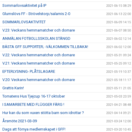
Sommarlovsaktivitet på IP
2021-06-15 08:29
Glumslövs FF - Strövelstorp/salamis 2-0
2021-06-13 22:00
SOMMARLOVSAKTIVITET
2021-06-09 14:15
V.23: Veckans hemmamatcher och domare
2021-06-07 08:50
ANMÄLAN FOTBOLLSSKOLAN STÄNGD
2021-06-02 12:14
BÄSTA GFF SUPPORTER; -VÄLKOMMEN TILLBAKA!
2021-06-02 12:00
V.22: Veckans hemmamatcher och domare
2021-05-31 09:24
V.21: Veckans hemmamatcher och domare
2021-05-25 09:12
EFTERLYSNING- PLÅTSLAGARE
2021-05-19 10:37
V.20: Veckans hemmamatcher och domare
2021-05-18 11:17
Grattis Karin!
2021-05-11 21:05
Tomatens Hus Tjejcup 16-17 oktober
2021-05-03 23:59
I SAMARBETE MED FLÜGGER FÄRG !
2021-04-21 08:48
Hur kan du som vuxen stötta barn som idrottar ?
2021-04-14 09:21
Årsmöte 2021-03-09
2021-03-24 12:00
Dags att förnya medlemskapet i GFF!
2021-03-20 10:45