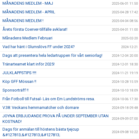
MÅNADENS MEDLEM - MAJ
2025-06-01 11:50
MÅNADENS MEDLEM - APRIL
2025-04-28 17:42
MÅNADENS MEDLEM !
2025-04-04 08:56
Årets första Coerver-tillfälle avklarat!
2025-04-01 11:00
Månadens Medlem Februari
2025-02-20
Vad har hänt i Glumslövs FF under 2024?
2024-12-21
Dags att presentera hela ledartruppen för vårt seniorlag!
2024-12-04 20:00
Tränarteamet klart inför 2025!
2024-12-01 18:30
JULKLAPPSTIPS !!!!
2024-11-21 19:19
Köp GFF Mössan !!
2024-10-28 15:59
Sponsorträff !!
2024-10-10 18:09
Från Fotboll till Futsal- Läs om Em Lundströms resa.
2024-10-06 17:30
V.38: Veckans hemmamatcher och domare
2024-09-18 09:48
JOYNA ERBJUDANDE PROVA PÅ UNDER SEPTEMBER UTAN
2024-09-09 07:00
KOSTNAD!
Dags för anmälan till höstens bästa tjejcup
2024-09-08 10:22
&#127813;&#127813;&#127813;