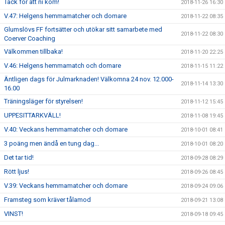
Tack för att ni kom!
2018-11-26 16:30
V.47: Helgens hemmamatcher och domare
2018-11-22 08:35
Glumslövs FF fortsätter och utökar sitt samarbete med
2018-11-22 08:30
Coerver Coaching
Välkommen tillbaka!
2018-11-20 22:25
V.46: Helgens hemmamatch och domare
2018-11-15 11:22
Äntligen dags för Julmarknaden! Välkomna 24 nov. 12.000-
2018-11-14 13:30
16.00
Träningsläger för styrelsen!
2018-11-12 15:45
UPPESITTARKVÄLL!
2018-11-08 19:45
V.40: Veckans hemmamatcher och domare
2018-10-01 08:41
3 poäng men ändå en tung dag...
2018-10-01 08:20
Det tar tid!
2018-09-28 08:29
Rött ljus!
2018-09-26 08:45
V.39: Veckans hemmamatcher och domare
2018-09-24 09:06
Framsteg som kräver tålamod
2018-09-21 13:08
VINST!
2018-09-18 09:45