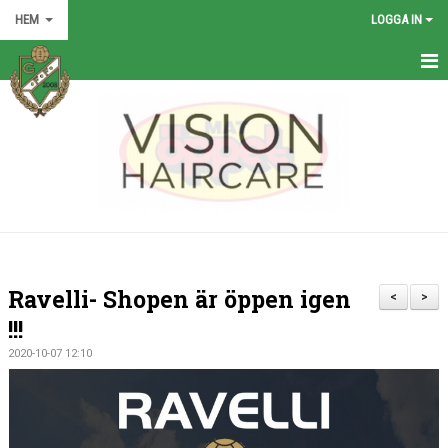
HEM
LOGGA IN
HEM
NYHETER
GRÖNA TRÅDEN
FÖRENINGEN
KONTAKT
Ravelli- Shopen är öppen igen
<
>
KALENDER
!!!
2020-10-07 12:10
BILDGALLERI
MATCHER
VÅRA LAG