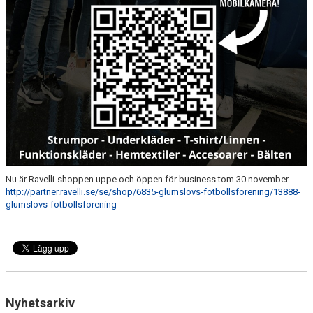
Nu är Ravelli-shoppen uppe och öppen för business tom 30 november.
http://partner.ravelli.se/se/shop/6835-glumslovs-fotbollsforening/13888-
glumslovs-fotbollsforening
Nyhetsarkiv