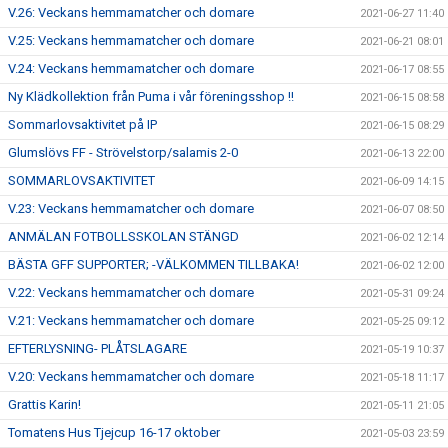
V.26: Veckans hemmamatcher och domare
2021-06-27 11:40
V.25: Veckans hemmamatcher och domare
2021-06-21 08:01
V.24: Veckans hemmamatcher och domare
2021-06-17 08:55
Ny Klädkollektion från Puma i vår föreningsshop !!
2021-06-15 08:58
Sommarlovsaktivitet på IP
2021-06-15 08:29
Glumslövs FF - Strövelstorp/salamis 2-0
2021-06-13 22:00
SOMMARLOVSAKTIVITET
2021-06-09 14:15
V.23: Veckans hemmamatcher och domare
2021-06-07 08:50
ANMÄLAN FOTBOLLSSKOLAN STÄNGD
2021-06-02 12:14
BÄSTA GFF SUPPORTER; -VÄLKOMMEN TILLBAKA!
2021-06-02 12:00
V.22: Veckans hemmamatcher och domare
2021-05-31 09:24
V.21: Veckans hemmamatcher och domare
2021-05-25 09:12
EFTERLYSNING- PLÅTSLAGARE
2021-05-19 10:37
V.20: Veckans hemmamatcher och domare
2021-05-18 11:17
Grattis Karin!
2021-05-11 21:05
Tomatens Hus Tjejcup 16-17 oktober
2021-05-03 23:59