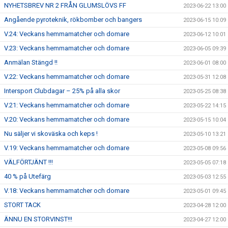
NYHETSBREV NR 2 FRÅN GLUMSLÖVS FF
2023-06-22 13:00
Angående pyroteknik, rökbomber och bangers
2023-06-15 10:09
V.24: Veckans hemmamatcher och domare
2023-06-12 10:01
V.23: Veckans hemmamatcher och domare
2023-06-05 09:39
Anmälan Stängd !!
2023-06-01 08:00
V.22: Veckans hemmamatcher och domare
2023-05-31 12:08
Intersport Clubdagar – 25% på alla skor
2023-05-25 08:38
V.21: Veckans hemmamatcher och domare
2023-05-22 14:15
V.20: Veckans hemmamatcher och domare
2023-05-15 10:04
Nu säljer vi skoväska och keps !
2023-05-10 13:21
V.19: Veckans hemmamatcher och domare
2023-05-08 09:56
VÄLFÖRTJÄNT !!!
2023-05-05 07:18
40 % på Utefärg
2023-05-03 12:55
V.18: Veckans hemmamatcher och domare
2023-05-01 09:45
STORT TACK
2023-04-28 12:00
ÄNNU EN STORVINST!!!
2023-04-27 12:00