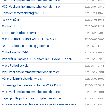
2020-08-10 12:29
V.32: Veckans hemmamatcher och domare
2020-08-04 08:42
Kansliet semesterstängt v29-31
2020-07-14 13:40
Ny skylt på IP
2020-07-03 10:45
Grattis Ollie
2020-06-30 12:27
Tre dagars fotboll är över
2020-06-25 23:00
OBS!! FOTBOLLSSKOLAN FULLBOKAD !!!
2020-06-03 08:05
NYHET: Stöd din förening genom att:
2020-05-19 17:45
Fotbollsskola 2020
2020-05-17 16:42
Vart står Glumslövs FF, ekonomiskt, i Covid-19 tider?
2020-05-15 09:15
Årets Fotbollsskola
2020-05-14 07:41
V.20: Veckans hemmamatcher och domare
2020-05-12 09:31
Vårens "klipp"! Skynda fynda!
2020-05-05 10:05
Hur många burgare kan vi få i oss? &#127828;
2020-04-28 08:17
V.18: Veckans hemmamatcher och domare
2020-04-28 08:01
Ingen publik på barn- och ungdomsmatcher
2020-04-24 15:55
Nya riktlinjer från Skåneboll och Folkhälsomyndigheten