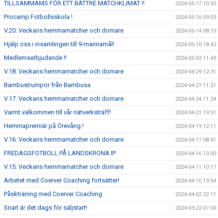
TILLSAMMAMS FÖR ETT BÄTTRE MATCHKLIMAT !!
2024-05-17 10:50
Procamp Fotbollsskola !
2024-05-16 09:03
V.20: Veckans hemmamatcher och domare
2024-05-14 08:10
Hjälp oss i insamlingen till 9-mannamål!
2024-05-10 18:42
Medlemserbjudande !!
2024-05-03 11:49
V.18: Veckans hemmamatcher och domare
2024-04-29 12:31
Bambustrumpor från Bambusa
2024-04-27 11:21
V.17: Veckans hemmamatcher och domare
2024-04-24 11:24
Varmt välkommen till vår nätverksträff!
2024-04-21 19:51
Hemmapremiär på Örevång !
2024-04-19 12:11
V.16: Veckans hemmamatcher och domare
2024-04-17 08:41
FREDAGSFOTBOLL PÅ LANDSKRONA IP
2024-04-16 13:00
V.15: Veckans hemmamatcher och domare
2024-04-11 10:17
Arbetet med Coerver Coaching fortsätter!
2024-04-10 19:54
Påskträning med Coerver Coaching
2024-04-02 22:11
Snart är det dags för säljstart!
2024-03-22 07:00