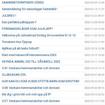
SAMARBETSPARTNERS SÖKES
2023-02-09 12:28
Serieindelning för seniorlagen fastställd !
2023-01-13 11:27
JULBREV !
2022-12-22 08:47
Den perfekta julklappen !!
2022-12-08 20:09
FÖRENINGSKLÄDER SOM JULKLAPP !
2022-11-23 12:00
Välkomna på Julmarknad lördag 26 november kl 12-15
2022-11-04 18:59
Tomatens Hus Tjejcup
2022-10-22 11:09
Nyfiken på att testa fotboll?
2022-10-16 15:38
Klart med tränare till Herrseniorerna 2023
2022-10-12 10:00
SKYNDA ANMÄL DIG TILL GÅSABOLL 2022
2022-10-11 12:00
V.41: Veckans hemmamatcher och domare
2022-10-10 12:12
CLUBDAGAR 25%
2022-09-27 08:49
HUR KAN DU SOM VUXEN STÖTTA BARN SOM IDROTTAR
2022-09-22 09:25
V.38: Veckans hemmamatcher och domare
2022-09-20 08:14
Klä dig i grön/vitt och möt upp på IP!
2022-09-16 20:32
V.37: Veckans hemmamatcher och domare
2022-09-12 17:00