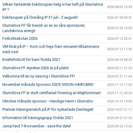
Vilken fantastisk Eskilscupen-helg vi har haft på Glumslövs
2026-08-05 14:49
IP! ?
Eskilscupen på Örevång IP 31 juli - 2 augusti!
2026-07-28 09:31
Glumslövs FF får besök av en av våra sponsorer;
2026-07-26 14:00
Landskrona energi!
Fotbollsskolan 2026
2026-07-13 22:41
VM-final på IP – Kom och heja fram vinnaren tillsammans
2026-07-12 17:30
med oss!
Knattefotboll för barn födda 2021
2026-04-18 08:49
Glumslövs FF styrelse 2026 är på plats!
2026-03-17 21:23
Välkomna till en ny säsong i Glumslövs FF!
2026-01-31 11:44
November månads Sponsor 2025! VISION HAIRCARE!
2025-11-15 17:00
Glumslövs FF är stolt certifierad förening av Majblomman!
2025-11-12 20:54
Oktober månads sponsor - Händige Herrn i Glumslöv
2025-10-19 19:00
Premiär-träningsmatch på IP för nystartade Damlaget!
2025-10-07 21:17
Information till träningsgrupp födda 2021
2025-09-27 07:54
JumpYard 7-8 november - save the date!
2025-09-25 19:54