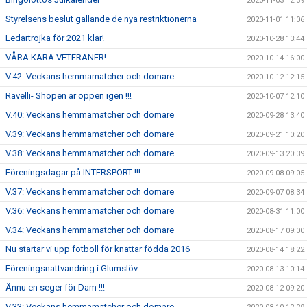
2020-11-03 12:39
Styrelsens beslut gällande de nya restriktionerna
2020-11-01 11:06
Ledartrojka för 2021 klar!
2020-10-28 13:44
VÅRA KÄRA VETERANER!
2020-10-14 16:00
V.42: Veckans hemmamatcher och domare
2020-10-12 12:15
Ravelli- Shopen är öppen igen !!!
2020-10-07 12:10
V.40: Veckans hemmamatcher och domare
2020-09-28 13:40
V.39: Veckans hemmamatcher och domare
2020-09-21 10:20
V.38: Veckans hemmamatcher och domare
2020-09-13 20:39
Föreningsdagar på INTERSPORT !!!
2020-09-08 09:05
V.37: Veckans hemmamatcher och domare
2020-09-07 08:34
V.36: Veckans hemmamatcher och domare
2020-08-31 11:00
V.34: Veckans hemmamatcher och domare
2020-08-17 09:00
Nu startar vi upp fotboll för knattar födda 2016
2020-08-14 18:22
Föreningsnattvandring i Glumslöv
2020-08-13 10:14
Ännu en seger för Dam !!!
2020-08-12 09:20
V.33: Veckans hemmamatcher och domare