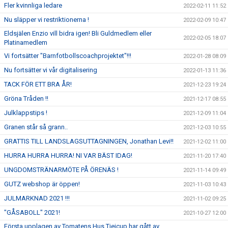
Fler kvinnliga ledare
2022-02-11 11:52
Nu släpper vi restriktionerna !
2022-02-09 10:47
Eldsjälen Enzio vill bidra igen! Bli Guldmedlem eller
2022-02-05 18:07
Platinamedlem
Vi fortsätter "Barnfotbollscoachprojektet"!!!
2022-01-28 08:09
Nu fortsätter vi vår digitalisering
2022-01-13 11:36
TACK FÖR ETT BRA ÅR!
2021-12-23 19:24
Gröna Tråden !!
2021-12-17 08:55
Julklappstips !
2021-12-09 11:04
Granen står så grann..
2021-12-03 10:55
GRATTIS TILL LANDSLAGSUTTAGNINGEN, Jonathan Levi!!
2021-12-02 11:00
HURRA HURRA HURRA! NI VAR BÄST IDAG!
2021-11-20 17:40
UNGDOMSTRÄNARMÖTE PÅ ÖRENÄS !
2021-11-14 09:49
GUTZ webshop är öppen!
2021-11-03 10:43
JULMARKNAD 2021 !!!
2021-11-02 09:25
"GÅSABOLL" 2021!
2021-10-27 12:00
Första upplagen av Tomatens Hus Tjejcup har gått av