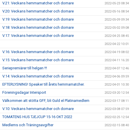
V.21: Veckans hemmamatcher och domare
2022-05-23 08:34
V.20: Veckans hemmamatcher och domare
2022-05-16 08:54
V.19: Veckans hemmamatcher och domare
2022-05-09 09:34
V.18: Veckans hemmamatcher och domare
2022-05-02 09:08
V.17: Veckans hemmamatcher och domare
2022-04-25 08:45
2022-04-22 10:01
V.16: Veckans hemmamatcher och domare
2022-04-19 08:02
V.15: Veckans hemmamatcher och domare
2022-04-11 16:20
Seriepremiärer till helgen !!!
2022-04-07 12:46
V.14: Veckans hemmamatcher och domare
2022-04-06 09:59
EFTERLYSNING! Speaker till årets hemmamatcher.
2022-04-01 10:30
Föreningsdagar Intersport
2022-03-20 12:54
Välkommen att stötta GFF, bli Guld el Platinamedlem
2022-03-17 08:11
V.10: Veckans hemmamatcher och domare
2022-03-08 07:59
TOMATENS HUS TJEJCUP 15-16 OKT 2022
2022-02-25 12:54
Medlems och Träningsavgifter
2022-02-15 08:40