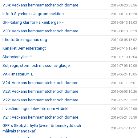
V.34: Veckans hemmamatcher och domare
2019-08-20 08:36
Info fr Styrelse o Ungdomssektion
2019-08-14 10:20
GFF-talang klar för Falkenbergs FF
2019-08-13 15:03
V.33: Veckans hemmamatcher och domare
2019-08-13 08:19
Idrottsföreningarnas dag
2019-08-05 13:02
Kansliet Semesterstängt
2019-07-16 15:44
Skobytarhyllan !!!
2019-07-10 13:04
Sol, regn, storm och massor av glädje!
2019-07-03 10:00
VAKTmästarBYTE
2019-06-24 13:05
V.24: Veckans hemmamatcher och domare
2019-06-11 08:01
V.23: Veckans hemmamatcher och domare
2019-06-03 10:26
V.22: Veckans hemmamatcher och domare
2019-05-27 09:32
Livesändningen blev inte som vi tänkt!
2019-05-23 22:08
V.21: Veckans hemmamatcher och domare
2019-05-21 08:30
GFF´s Skobytarhylla (även för benskydd och
2019-05-17 12:51
målvaktshandskar)