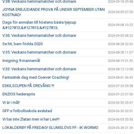
V.38: Veckans hemmamatcher och domare
2024-09-18 09:48
JOYNA ERBJUDANDE PROVA PÅ UNDER SEPTEMBER UTAN
2024-09-09 07:00
KOSTNAD!
Dags för anmälan till höstens bästa tjejcup
2024-09-08 10:22
&#127813;&#127813;&#127813;
V.36: Veckans hemmamatcher och domare
2024-09-03 08:22
Se hit, barn födda 2020
2024-08-28 22:02
V.35: Veckans hemmamatcher och domare
2024-08-28 11:07
Invigning 9-mannamål
2024-08-19 21:35
V.33: Veckans hemmamatcher och domare
2024-08-13 12:08
Fantastisk dag med Coerver Coaching!
2024-08-01 06:49
ESKILSCUPEN PÅ ÖREVÅNG !!!
2024-07-24 09:38
ENZIOS hederspris
2024-07-23 07:00
Vi är i mål!
2024-06-30 20:47
GFF:s fotbollsskola avslutad
2024-06-30 20:31
Vi har inte Zlatan men vi har Levi!!!
2024-06-03 20:30
LOKALDERBY PÅ FREDAG! GLUMSLÖVS FF - IK WORMO
2024-05-28 21:30