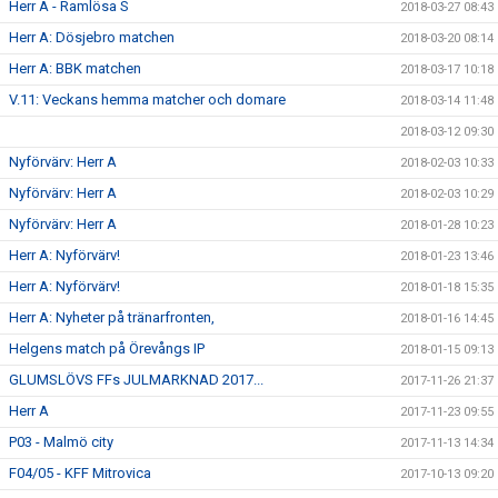
Herr A - Ramlösa S
2018-03-27 08:43
Herr A: Dösjebro matchen
2018-03-20 08:14
Herr A: BBK matchen
2018-03-17 10:18
V.11: Veckans hemma matcher och domare
2018-03-14 11:48
2018-03-12 09:30
Nyförvärv: Herr A
2018-02-03 10:33
Nyförvärv: Herr A
2018-02-03 10:29
Nyförvärv: Herr A
2018-01-28 10:23
Herr A: Nyförvärv!
2018-01-23 13:46
Herr A: Nyförvärv!
2018-01-18 15:35
Herr A: Nyheter på tränarfronten,
2018-01-16 14:45
Helgens match på Örevångs IP
2018-01-15 09:13
GLUMSLÖVS FFs JULMARKNAD 2017...
2017-11-26 21:37
Herr A
2017-11-23 09:55
P03 - Malmö city
2017-11-13 14:34
F04/05 - KFF Mitrovica
2017-10-13 09:20