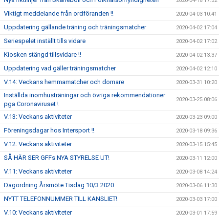
2020-04-18 17:52
Viktigt meddelande från ordföranden !!
2020-04-03 10:41
Uppdatering gällande träning och träningsmatcher
2020-04-02 17:04
Seriespelet inställt tills vidare
2020-04-02 17:02
Kiosken stängd tillsvidare !!
2020-04-02 13:37
Uppdatering vad gäller träningsmatcher
2020-04-02 12:10
V.14: Veckans hemmamatcher och domare
2020-03-31 10:20
Inställda inomhusträningar och övriga rekommendationer
2020-03-25 08:06
pga Coronaviruset !
V.13: Veckans aktiviteter
2020-03-23 09:00
Föreningsdagar hos Intersport !!
2020-03-18 09:36
V.12: Veckans aktiviteter
2020-03-15 15:45
SÅ HÄR SER GFFs NYA STYRELSE UT!
2020-03-11 12:00
V.11: Veckans aktiviteter
2020-03-08 14:24
Dagordning Årsmöte Tisdag 10/3 2020
2020-03-06 11:30
NYTT TELEFONNUMMER TILL KANSLIET!
2020-03-03 17:00
V.10: Veckans aktiviteter
2020-03-01 17:59