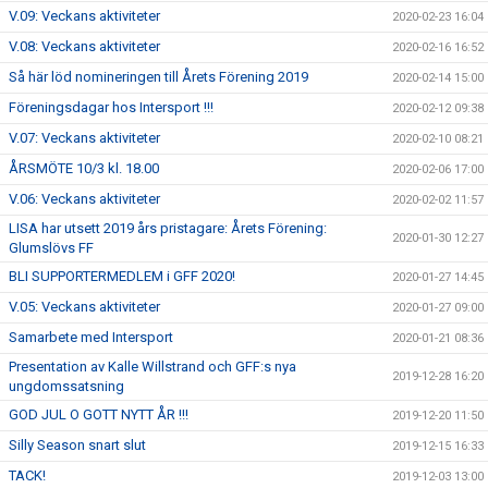
V.09: Veckans aktiviteter
2020-02-23 16:04
V.08: Veckans aktiviteter
2020-02-16 16:52
Så här löd nomineringen till Årets Förening 2019
2020-02-14 15:00
Föreningsdagar hos Intersport !!!
2020-02-12 09:38
V.07: Veckans aktiviteter
2020-02-10 08:21
ÅRSMÖTE 10/3 kl. 18.00
2020-02-06 17:00
V.06: Veckans aktiviteter
2020-02-02 11:57
LISA har utsett 2019 års pristagare: Årets Förening:
2020-01-30 12:27
Glumslövs FF
BLI SUPPORTERMEDLEM i GFF 2020!
2020-01-27 14:45
V.05: Veckans aktiviteter
2020-01-27 09:00
Samarbete med Intersport
2020-01-21 08:36
Presentation av Kalle Willstrand och GFF:s nya
2019-12-28 16:20
ungdomssatsning
GOD JUL O GOTT NYTT ÅR !!!
2019-12-20 11:50
Silly Season snart slut
2019-12-15 16:33
TACK!
2019-12-03 13:00