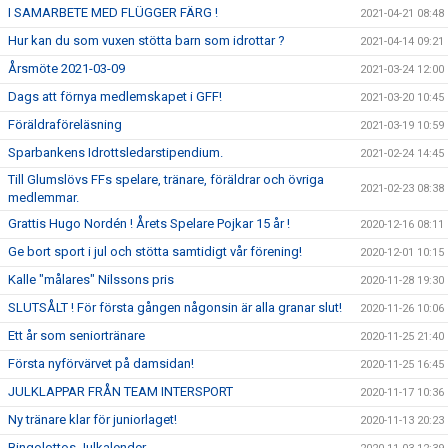
I SAMARBETE MED FLÜGGER FÄRG !
2021-04-21 08:48
Hur kan du som vuxen stötta barn som idrottar ?
2021-04-14 09:21
Årsmöte 2021-03-09
2021-03-24 12:00
Dags att förnya medlemskapet i GFF!
2021-03-20 10:45
Föräldraföreläsning
2021-03-19 10:59
Sparbankens Idrottsledarstipendium.
2021-02-24 14:45
Till Glumslövs FFs spelare, tränare, föräldrar och övriga
2021-02-23 08:38
medlemmar.
Grattis Hugo Nordén ! Årets Spelare Pojkar 15 år !
2020-12-16 08:11
Ge bort sport i jul och stötta samtidigt vår förening!
2020-12-01 10:15
Kalle "målares" Nilssons pris
2020-11-28 19:30
SLUTSÅLT ! För första gången någonsin är alla granar slut!
2020-11-26 10:06
Ett år som seniortränare
2020-11-25 21:40
Första nyförvärvet på damsidan!
2020-11-25 16:45
JULKLAPPAR FRÅN TEAM INTERSPORT
2020-11-17 10:36
Ny tränare klar för juniorlaget!
2020-11-13 20:23
Bingolottos Julkalender