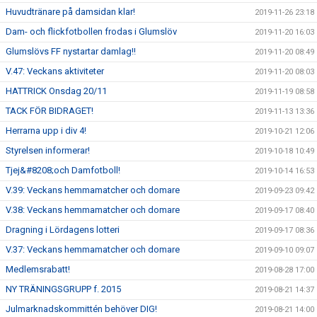
Huvudtränare på damsidan klar!
2019-11-26 23:18
Dam- och flickfotbollen frodas i Glumslöv
2019-11-20 16:03
Glumslövs FF nystartar damlag!!
2019-11-20 08:49
V.47: Veckans aktiviteter
2019-11-20 08:03
HATTRICK Onsdag 20/11
2019-11-19 08:58
TACK FÖR BIDRAGET!
2019-11-13 13:36
Herrarna upp i div 4!
2019-10-21 12:06
Styrelsen informerar!
2019-10-18 10:49
Tjej&#8208;och Damfotboll!
2019-10-14 16:53
V.39: Veckans hemmamatcher och domare
2019-09-23 09:42
V.38: Veckans hemmamatcher och domare
2019-09-17 08:40
Dragning i Lördagens lotteri
2019-09-17 08:36
V.37: Veckans hemmamatcher och domare
2019-09-10 09:07
Medlemsrabatt!
2019-08-28 17:00
NY TRÄNINGSGRUPP f. 2015
2019-08-21 14:37
Julmarknadskommittén behöver DIG!
2019-08-21 14:00