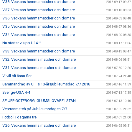
V.38: Veckans hemmamatcher och domare
2018-09-17 09:37
V.37: Veckans hemmamatcher och domare
2018-09-10 08:33
V.36: Veckans hemmamatcher och domare
2018-09-03 08:48
V.35: Veckans hemmamatcher och domare
2018-08-27 08:36
V.34: Veckans hemmamatcher och domare
2018-08-20 08:35
Nu startar vi upp U14 !!!
2018-08-17 11:06
V.33: Veckans hemmamatcher och domare
2018-08-13 08:47
V.32: Veckans hemma matcher och domare
2018-08-06 08:51
V.31: Veckans hemma matcher och domare
2018-07-30 12:26
Vi vill bli ännu fler ..
2018-07-24 21:48
Sammandrag av GFFs 10-årsjubileumsdag 7/7 2018
2018-07-16 11:59
Sverige-USA 4-4
2018-07-13 17:35
SE UPP GÖTEBORG, GLUMSLÖVARE I STAN!
2018-07-13 10:40
Veteranmatch på Jubileumsdagen 7/7
2018-07-05 21:32
Fotboll i dagarna tre
2018-07-01 21:00
V.26: Veckans hemma matcher och domare
2018-06-25 09:31