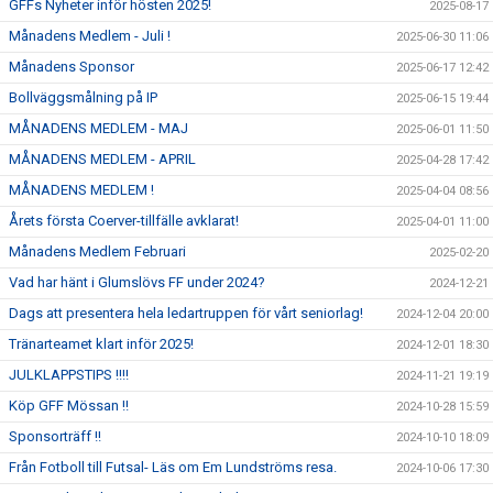
GFFs Nyheter inför hösten 2025!
2025-08-17
Månadens Medlem - Juli !
2025-06-30 11:06
Månadens Sponsor
2025-06-17 12:42
Bollväggsmålning på IP
2025-06-15 19:44
MÅNADENS MEDLEM - MAJ
2025-06-01 11:50
MÅNADENS MEDLEM - APRIL
2025-04-28 17:42
MÅNADENS MEDLEM !
2025-04-04 08:56
Årets första Coerver-tillfälle avklarat!
2025-04-01 11:00
Månadens Medlem Februari
2025-02-20
Vad har hänt i Glumslövs FF under 2024?
2024-12-21
Dags att presentera hela ledartruppen för vårt seniorlag!
2024-12-04 20:00
Tränarteamet klart inför 2025!
2024-12-01 18:30
JULKLAPPSTIPS !!!!
2024-11-21 19:19
Köp GFF Mössan !!
2024-10-28 15:59
Sponsorträff !!
2024-10-10 18:09
Från Fotboll till Futsal- Läs om Em Lundströms resa.
2024-10-06 17:30