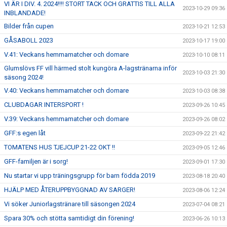
VI ÄR I DIV. 4. 2024!!!! STORT TACK OCH GRATTIS TILL ALLA
2023-10-29 09:36
INBLANDADE!
Bilder från cupen
2023-10-21 12:53
GÅSABOLL 2023
2023-10-17 19:00
V.41: Veckans hemmamatcher och domare
2023-10-10 08:11
Glumslövs FF vill härmed stolt kungöra A-lagstränarna inför
2023-10-03 21:30
säsong 2024!
V.40: Veckans hemmamatcher och domare
2023-10-03 08:38
CLUBDAGAR INTERSPORT !
2023-09-26 10:45
V.39: Veckans hemmamatcher och domare
2023-09-26 08:02
GFF:s egen låt
2023-09-22 21:42
TOMATENS HUS TJEJCUP 21-22 OKT !!
2023-09-05 12:46
GFF-familjen är i sorg!
2023-09-01 17:30
Nu startar vi upp träningsgrupp för barn födda 2019
2023-08-18 20:40
HJÄLP MED ÅTERUPPBYGGNAD AV SARGER!
2023-08-06 12:24
Vi söker Juniorlagstränare till säsongen 2024
2023-07-04 08:21
Spara 30% och stötta samtidigt din förening!
2023-06-26 10:13