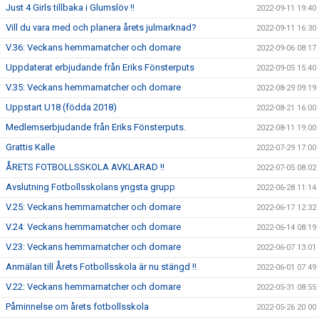
Just 4 Girls tillbaka i Glumslöv !!
2022-09-11 19:40
Vill du vara med och planera årets julmarknad?
2022-09-11 16:30
V.36: Veckans hemmamatcher och domare
2022-09-06 08:17
Uppdaterat erbjudande från Eriks Fönsterputs
2022-09-05 15:40
V.35: Veckans hemmamatcher och domare
2022-08-29 09:19
Uppstart U18 (födda 2018)
2022-08-21 16:00
Medlemserbjudande från Eriks Fönsterputs.
2022-08-11 19:00
Grattis Kalle
2022-07-29 17:00
ÅRETS FOTBOLLSSKOLA AVKLARAD !!
2022-07-05 08:02
Avslutning Fotbollsskolans yngsta grupp
2022-06-28 11:14
V.25: Veckans hemmamatcher och domare
2022-06-17 12:32
V.24: Veckans hemmamatcher och domare
2022-06-14 08:19
V.23: Veckans hemmamatcher och domare
2022-06-07 13:01
Anmälan till Årets Fotbollsskola är nu stängd !!
2022-06-01 07:49
V.22: Veckans hemmamatcher och domare
2022-05-31 08:55
Påminnelse om årets fotbollsskola
2022-05-26 20:00