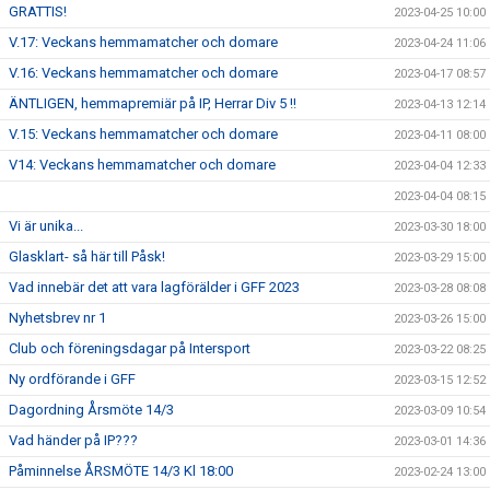
GRATTIS!
2023-04-25 10:00
V.17: Veckans hemmamatcher och domare
2023-04-24 11:06
V.16: Veckans hemmamatcher och domare
2023-04-17 08:57
ÄNTLIGEN, hemmapremiär på IP, Herrar Div 5 !!
2023-04-13 12:14
V.15: Veckans hemmamatcher och domare
2023-04-11 08:00
V14: Veckans hemmamatcher och domare
2023-04-04 12:33
2023-04-04 08:15
Vi är unika...
2023-03-30 18:00
Glasklart- så här till Påsk!
2023-03-29 15:00
Vad innebär det att vara lagförälder i GFF 2023
2023-03-28 08:08
Nyhetsbrev nr 1
2023-03-26 15:00
Club och föreningsdagar på Intersport
2023-03-22 08:25
Ny ordförande i GFF
2023-03-15 12:52
Dagordning Årsmöte 14/3
2023-03-09 10:54
Vad händer på IP???
2023-03-01 14:36
Påminnelse ÅRSMÖTE 14/3 Kl 18:00
2023-02-24 13:00