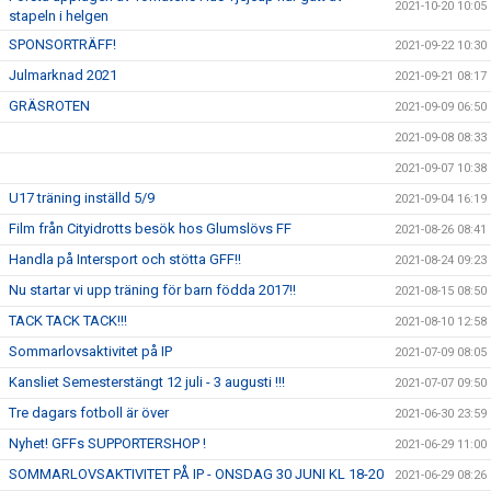
2021-10-20 10:05
stapeln i helgen
SPONSORTRÄFF!
2021-09-22 10:30
Julmarknad 2021
2021-09-21 08:17
GRÄSROTEN
2021-09-09 06:50
2021-09-08 08:33
2021-09-07 10:38
U17 träning inställd 5/9
2021-09-04 16:19
Film från Cityidrotts besök hos Glumslövs FF
2021-08-26 08:41
Handla på Intersport och stötta GFF!!
2021-08-24 09:23
Nu startar vi upp träning för barn födda 2017!!
2021-08-15 08:50
TACK TACK TACK!!!
2021-08-10 12:58
Sommarlovsaktivitet på IP
2021-07-09 08:05
Kansliet Semesterstängt 12 juli - 3 augusti !!!
2021-07-07 09:50
Tre dagars fotboll är över
2021-06-30 23:59
Nyhet! GFFs SUPPORTERSHOP !
2021-06-29 11:00
SOMMARLOVSAKTIVITET PÅ IP - ONSDAG 30 JUNI KL 18-20
2021-06-29 08:26