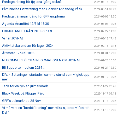
Fredagsträning för tjejerna igång också
2024-03-14 18:30
Påminnelse Extraträning med Coerver Annandag Påsk
2024-03-14 09:29
Fredagsträningar igång för GFF ungdomar
2024-03-06 18:30
Agenda Årsmötet 12/3 kl 18:30
2024-03-05 12:08
ERBJUDANDE FRÅN INTERSPORT
2024-02-27 11:08
Vi har JOYNAt
2024-02-18 17:46
Aktivitetskalendern för lagen 2024
2024-02-15 12:18
Årsmöte 12/3 Kl 18:30
2024-01-31 12:00
NU KOMMER FÖRSTA INFORMATIONEN OM JOYNA!
2024-01-26 10:00
Bli Supportermedlem 2024 !!
2024-01-24 12:30
DIV. 4-Satsningen startade i samma stund som vi gick upp,
2024-01-19 12:07
men
Tack för en lyckad julmarknad!
2023-11-27 20:46
Black Week på Flügger Färg
2023-11-17 09:18
GFF´s Julmarknad 25 Nov
2023-11-16 10:37
Vi må vara en "breddförening" men vilka stjärnor vi fostrat!
2023-11-13 19:00
Del 1