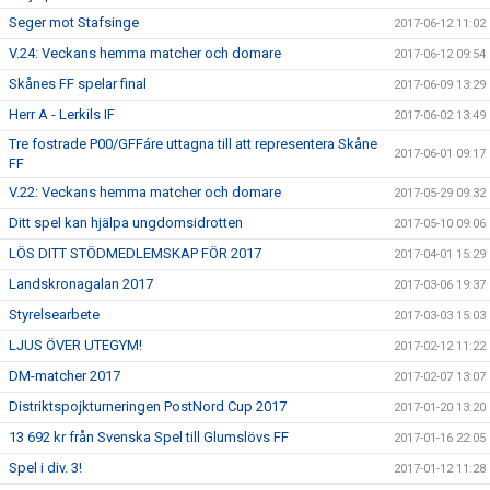
Seger mot Stafsinge
2017-06-12 11:02
V.24: Veckans hemma matcher och domare
2017-06-12 09:54
Skånes FF spelar final
2017-06-09 13:29
Herr A - Lerkils IF
2017-06-02 13:49
Tre fostrade P00/GFFáre uttagna till att representera Skåne
2017-06-01 09:17
FF
V.22: Veckans hemma matcher och domare
2017-05-29 09:32
Ditt spel kan hjälpa ungdomsidrotten
2017-05-10 09:06
LÖS DITT STÖDMEDLEMSKAP FÖR 2017
2017-04-01 15:29
Landskronagalan 2017
2017-03-06 19:37
Styrelsearbete
2017-03-03 15:03
LJUS ÖVER UTEGYM!
2017-02-12 11:22
DM-matcher 2017
2017-02-07 13:07
Distriktspojkturneringen PostNord Cup 2017
2017-01-20 13:20
13 692 kr från Svenska Spel till Glumslövs FF
2017-01-16 22:05
Spel i div. 3!
2017-01-12 11:28