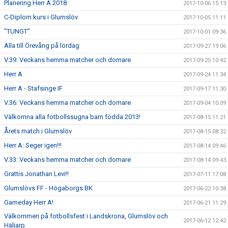
Planering Herr A 2018
2017-10-06 15:13
C-Diplom kurs i Glumslöv
2017-10-05 11:11
"TUNGT"
2017-10-01 09:36
Alla till Örevång på lördag
2017-09-27 19:06
V.39: Veckans hemma matcher och domare
2017-09-25 10:42
Herr A
2017-09-24 11:34
Herr A - Stafsinge IF
2017-09-17 11:30
V.36: Veckans hemma matcher och domare
2017-09-04 10:09
Välkomna alla fotbollssugna barn födda 2013!
2017-08-15 11:21
Årets match i Glumslöv
2017-08-15 08:32
Herr A: Seger igen!!!
2017-08-14 09:46
V.33: Veckans hemma matcher och domare
2017-08-14 09:43
Grattis Jonathan Levi!!
2017-07-11 17:08
Glumslövs FF - Högaborgs BK
2017-06-22 10:38
Gameday Herr A!
2017-06-21 11:29
Välkommen på fotbollsfest i Landskrona, Glumslöv och
2017-06-12 12:42
Häljarp.