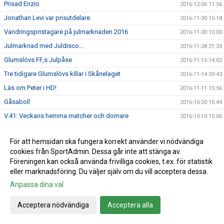
Prisad Enzio
2016-12-06 11:56
Jonathan Levi var prisutdelare
2016-11-30 15:18
Vandringspristagare på julmarknaden 2016
2016-11-30 10:00
Julmarknad med Juldisco…
2016-11-28 21:33
Glumslövs FF,s Julpåse
2016-11-15 14:02
Tre tidigare Glumslövs killar i Skånelaget
2016-11-14 09:43
Läs om Peter i HD!
2016-11-11 15:56
Gåsaboll
2016-10-20 15:44
V.41: Veckans hemma matcher och domare
2016-10-10 15:06
GFF mössa
2016-10-05 09:50
För att hemsidan ska fungera korrekt använder vi nödvändiga
V.40: Veckans hemma matcher och domare
2016-10-03 15:12
cookies från SportAdmin. Dessa går inte att stänga av.
V.39: Veckans hemma-matcher och domare
2016-09-26 10:57
Föreningen kan också använda frivilliga cookies, t.ex. för statistik
eller marknadsföring. Du väljer själv om du vill acceptera dessa.
V.38: veckan hemmamatcher och domare
2016-09-19 12:41
Anpassa dina val
Info brev augusti 2016
2016-09-14 15:35
Damerna: Äntligen vinst!
2016-09-05 09:59
Acceptera nödvändiga
Acceptera alla