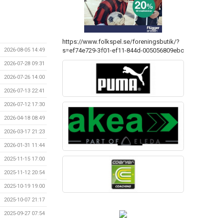
https://www.folkspel.se/foreningsbutik/?
s=ef74e729-3f01-ef11-844d-005056809ebc
2026-08-05 14:49
2026-07-28 09:31
2026-07-26 14:00
2026-07-13 22:41
2026-07-12 17:30
2026-04-18 08:49
2026-03-17 21:23
2026-01-31 11:44
2025-11-15 17:00
2025-11-12 20:54
2025-10-19 19:00
2025-10-07 21:17
2025-09-27 07:54