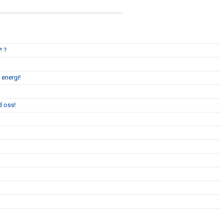
! ?
 energi!
d oss!