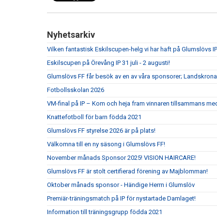
Nyhetsarkiv
Vilken fantastisk Eskilscupen-helg vi har haft på Glumslövs IP
Eskilscupen på Örevång IP 31 juli - 2 augusti!
Glumslövs FF får besök av en av våra sponsorer; Landskrona
Fotbollsskolan 2026
VM-final på IP – Kom och heja fram vinnaren tillsammans me
Knattefotboll för barn födda 2021
Glumslövs FF styrelse 2026 är på plats!
Välkomna till en ny säsong i Glumslövs FF!
November månads Sponsor 2025! VISION HAIRCARE!
Glumslövs FF är stolt certifierad förening av Majblomman!
Oktober månads sponsor - Händige Herrn i Glumslöv
Premiär-träningsmatch på IP för nystartade Damlaget!
Information till träningsgrupp födda 2021