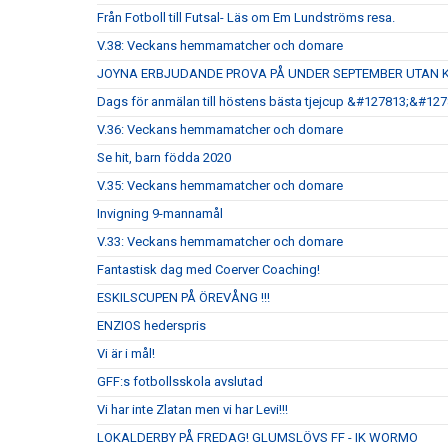
Från Fotboll till Futsal- Läs om Em Lundströms resa.
V.38: Veckans hemmamatcher och domare
JOYNA ERBJUDANDE PROVA PÅ UNDER SEPTEMBER UTAN 
Dags för anmälan till höstens bästa tjejcup &#127813;&#12
V.36: Veckans hemmamatcher och domare
Se hit, barn födda 2020
V.35: Veckans hemmamatcher och domare
Invigning 9-mannamål
V.33: Veckans hemmamatcher och domare
Fantastisk dag med Coerver Coaching!
ESKILSCUPEN PÅ ÖREVÅNG !!!
ENZIOS hederspris
Vi är i mål!
GFF:s fotbollsskola avslutad
Vi har inte Zlatan men vi har Levi!!!
LOKALDERBY PÅ FREDAG! GLUMSLÖVS FF - IK WORMO