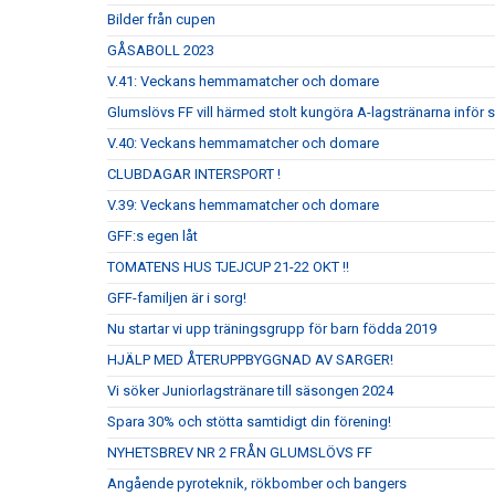
Bilder från cupen
GÅSABOLL 2023
V.41: Veckans hemmamatcher och domare
Glumslövs FF vill härmed stolt kungöra A-lagstränarna inför
V.40: Veckans hemmamatcher och domare
CLUBDAGAR INTERSPORT !
V.39: Veckans hemmamatcher och domare
GFF:s egen låt
TOMATENS HUS TJEJCUP 21-22 OKT !!
GFF-familjen är i sorg!
Nu startar vi upp träningsgrupp för barn födda 2019
HJÄLP MED ÅTERUPPBYGGNAD AV SARGER!
Vi söker Juniorlagstränare till säsongen 2024
Spara 30% och stötta samtidigt din förening!
NYHETSBREV NR 2 FRÅN GLUMSLÖVS FF
Angående pyroteknik, rökbomber och bangers