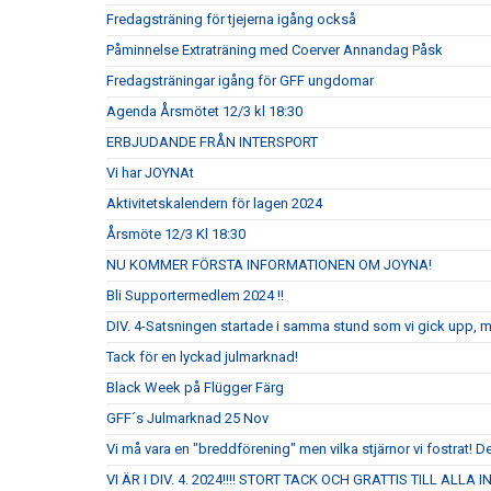
Fredagsträning för tjejerna igång också
Påminnelse Extraträning med Coerver Annandag Påsk
Fredagsträningar igång för GFF ungdomar
Agenda Årsmötet 12/3 kl 18:30
ERBJUDANDE FRÅN INTERSPORT
Vi har JOYNAt
Aktivitetskalendern för lagen 2024
Årsmöte 12/3 Kl 18:30
NU KOMMER FÖRSTA INFORMATIONEN OM JOYNA!
Bli Supportermedlem 2024 !!
DIV. 4-Satsningen startade i samma stund som vi gick upp, 
Tack för en lyckad julmarknad!
Black Week på Flügger Färg
GFF´s Julmarknad 25 Nov
Vi må vara en "breddförening" men vilka stjärnor vi fostrat! De
VI ÄR I DIV. 4. 2024!!!! STORT TACK OCH GRATTIS TILL ALLA