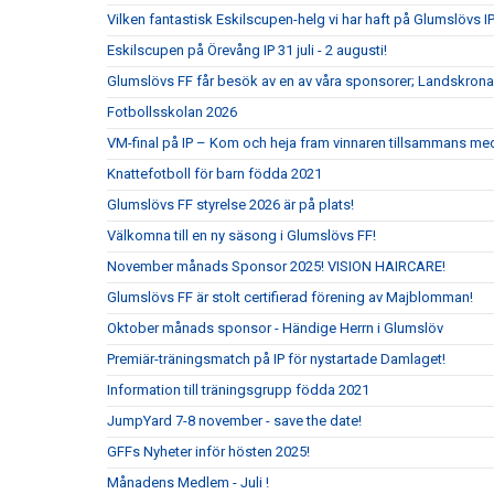
Vilken fantastisk Eskilscupen-helg vi har haft på Glumslövs IP
Eskilscupen på Örevång IP 31 juli - 2 augusti!
Glumslövs FF får besök av en av våra sponsorer; Landskrona
Fotbollsskolan 2026
VM-final på IP – Kom och heja fram vinnaren tillsammans me
Knattefotboll för barn födda 2021
Glumslövs FF styrelse 2026 är på plats!
Välkomna till en ny säsong i Glumslövs FF!
November månads Sponsor 2025! VISION HAIRCARE!
Glumslövs FF är stolt certifierad förening av Majblomman!
Oktober månads sponsor - Händige Herrn i Glumslöv
Premiär-träningsmatch på IP för nystartade Damlaget!
Information till träningsgrupp födda 2021
JumpYard 7-8 november - save the date!
GFFs Nyheter inför hösten 2025!
Månadens Medlem - Juli !