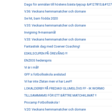
Dags för anmälan till höstens bästa tjejcup &#127813;&#12
V.36: Veckans hemmamatcher och domare
Se hit, barn födda 2020
V.35: Veckans hemmamatcher och domare
Invigning 9-mannamål
V.33: Veckans hemmamatcher och domare
Fantastisk dag med Coerver Coaching!
ESKILSCUPEN PÅ ÖREVÅNG !!!
ENZIOS hederspris
Vi är i mål!
GFF:s fotbollsskola avslutad
Vi har inte Zlatan men vi har Levi!!!
LOKALDERBY PÅ FREDAG! GLUMSLÖVS FF - IK WORMO
TILLSAMMAMS FÖR ETT BÄTTRE MATCHKLIMAT !!
Procamp Fotbollsskola !
V.20: Veckans hemmamatcher och domare