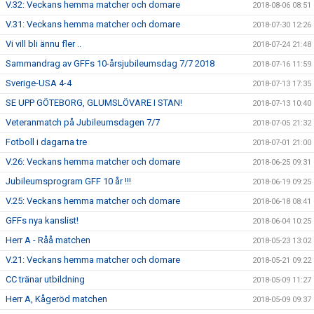
V.32: Veckans hemma matcher och domare
2018-08-06 08:51
V.31: Veckans hemma matcher och domare
2018-07-30 12:26
Vi vill bli ännu fler ..
2018-07-24 21:48
Sammandrag av GFFs 10-årsjubileumsdag 7/7 2018
2018-07-16 11:59
Sverige-USA 4-4
2018-07-13 17:35
SE UPP GÖTEBORG, GLUMSLÖVARE I STAN!
2018-07-13 10:40
Veteranmatch på Jubileumsdagen 7/7
2018-07-05 21:32
Fotboll i dagarna tre
2018-07-01 21:00
V.26: Veckans hemma matcher och domare
2018-06-25 09:31
Jubileumsprogram GFF 10 år !!!
2018-06-19 09:25
V.25: Veckans hemma matcher och domare
2018-06-18 08:41
GFFs nya kanslist!
2018-06-04 10:25
Herr A - Råå matchen
2018-05-23 13:02
V.21: Veckans hemma matcher och domare
2018-05-21 09:22
CC tränar utbildning
2018-05-09 11:27
Herr A, Kågeröd matchen
2018-05-09 09:37