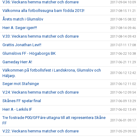
V.36: Veckans hemma matcher och domare
2017-09-04 10:09
Välkomna alla fotbollssugna barn födda 2013!
2017-08-15 11:21
Årets match i Glumslöv
2017-08-15 08:32
Herr A: Seger igen!!!
2017-08-14 09:46
V.33: Veckans hemma matcher och domare
2017-08-14 09:43
Grattis Jonathan Levi!!
2017-07-11 17:08
Glumslövs FF - Högaborgs BK
2017-06-22 10:38
Gameday Herr A!
2017-06-21 11:29
Välkommen på fotbollsfest i Landskrona, Glumslöv och
2017-06-12 12:42
Häljarp.
Seger mot Stafsinge
2017-06-12 11:02
V.24: Veckans hemma matcher och domare
2017-06-12 09:54
Skånes FF spelar final
2017-06-09 13:29
Herr A - Lerkils IF
2017-06-02 13:49
Tre fostrade P00/GFFáre uttagna till att representera Skåne
2017-06-01 09:17
FF
V.22: Veckans hemma matcher och domare
2017-05-29 09:32