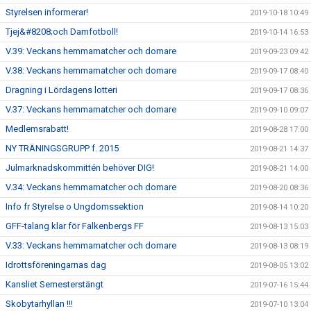
Styrelsen informerar!
2019-10-18 10:49
Tjej&#8208;och Damfotboll!
2019-10-14 16:53
V.39: Veckans hemmamatcher och domare
2019-09-23 09:42
V.38: Veckans hemmamatcher och domare
2019-09-17 08:40
Dragning i Lördagens lotteri
2019-09-17 08:36
V.37: Veckans hemmamatcher och domare
2019-09-10 09:07
Medlemsrabatt!
2019-08-28 17:00
NY TRÄNINGSGRUPP f. 2015
2019-08-21 14:37
Julmarknadskommittén behöver DIG!
2019-08-21 14:00
V.34: Veckans hemmamatcher och domare
2019-08-20 08:36
Info fr Styrelse o Ungdomssektion
2019-08-14 10:20
GFF-talang klar för Falkenbergs FF
2019-08-13 15:03
V.33: Veckans hemmamatcher och domare
2019-08-13 08:19
Idrottsföreningarnas dag
2019-08-05 13:02
Kansliet Semesterstängt
2019-07-16 15:44
Skobytarhyllan !!!
2019-07-10 13:04