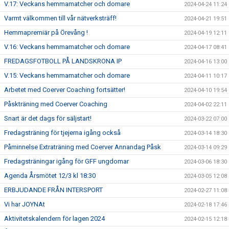
V.17: Veckans hemmamatcher och domare
2024-04-24 11:24
Varmt välkommen till vår nätverksträff!
2024-04-21 19:51
Hemmapremiär på Örevång !
2024-04-19 12:11
V.16: Veckans hemmamatcher och domare
2024-04-17 08:41
FREDAGSFOTBOLL PÅ LANDSKRONA IP
2024-04-16 13:00
V.15: Veckans hemmamatcher och domare
2024-04-11 10:17
Arbetet med Coerver Coaching fortsätter!
2024-04-10 19:54
Påskträning med Coerver Coaching
2024-04-02 22:11
Snart är det dags för säljstart!
2024-03-22 07:00
Fredagsträning för tjejerna igång också
2024-03-14 18:30
Påminnelse Extraträning med Coerver Annandag Påsk
2024-03-14 09:29
Fredagsträningar igång för GFF ungdomar
2024-03-06 18:30
Agenda Årsmötet 12/3 kl 18:30
2024-03-05 12:08
ERBJUDANDE FRÅN INTERSPORT
2024-02-27 11:08
Vi har JOYNAt
2024-02-18 17:46
Aktivitetskalendern för lagen 2024
2024-02-15 12:18