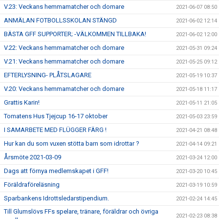
V.23: Veckans hemmamatcher och domare
2021-06-07 08:50
ANMÄLAN FOTBOLLSSKOLAN STÄNGD
2021-06-02 12:14
BÄSTA GFF SUPPORTER; -VÄLKOMMEN TILLBAKA!
2021-06-02 12:00
V.22: Veckans hemmamatcher och domare
2021-05-31 09:24
V.21: Veckans hemmamatcher och domare
2021-05-25 09:12
EFTERLYSNING- PLÅTSLAGARE
2021-05-19 10:37
V.20: Veckans hemmamatcher och domare
2021-05-18 11:17
Grattis Karin!
2021-05-11 21:05
Tomatens Hus Tjejcup 16-17 oktober
2021-05-03 23:59
I SAMARBETE MED FLÜGGER FÄRG !
2021-04-21 08:48
Hur kan du som vuxen stötta barn som idrottar ?
2021-04-14 09:21
Årsmöte 2021-03-09
2021-03-24 12:00
Dags att förnya medlemskapet i GFF!
2021-03-20 10:45
Föräldraföreläsning
2021-03-19 10:59
Sparbankens Idrottsledarstipendium.
2021-02-24 14:45
Till Glumslövs FFs spelare, tränare, föräldrar och övriga
2021-02-23 08:38