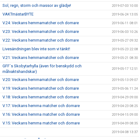
Sol, regn, storm och massor av glädje!
2019-07-03 10:00
VAKTmästarBYTE
2019-06-24 13:05
V.24: Veckans hemmamatcher och domare
2019-06-11 08:01
V.23: Veckans hemmamatcher och domare
2019-06-03 10:26
V.22: Veckans hemmamatcher och domare
2019-05-27 09:32
Livesändningen blev inte som vi tänkt!
2019-05-23 22:08
V.21: Veckans hemmamatcher och domare
2019-05-21 08:30
GFF´s Skobytarhylla (även för benskydd och
2019-05-17 12:51
målvaktshandskar)
V.20: Veckans hemmamatcher och domare
2019-05-13 09:07
V.19: Veckans hemmamatcher och domare
2019-05-06 11:24
V.18: Veckans hemmamatcher och domare
2019-04-29 09:00
V.17: Veckans hemma matcher och domare
2019-04-23 08:25
V.16: Veckans hemma matcher och domare
2019-04-15 09:00
V.15: Veckans hemma matcher och domare
2019-04-09 08:35
2019-04-08 13:37