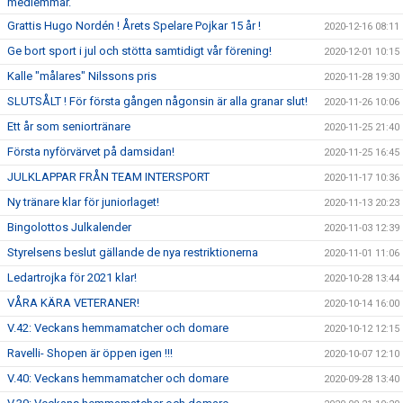
medlemmar.
Grattis Hugo Nordén ! Årets Spelare Pojkar 15 år !
2020-12-16 08:11
Ge bort sport i jul och stötta samtidigt vår förening!
2020-12-01 10:15
Kalle "målares" Nilssons pris
2020-11-28 19:30
SLUTSÅLT ! För första gången någonsin är alla granar slut!
2020-11-26 10:06
Ett år som seniortränare
2020-11-25 21:40
Första nyförvärvet på damsidan!
2020-11-25 16:45
JULKLAPPAR FRÅN TEAM INTERSPORT
2020-11-17 10:36
Ny tränare klar för juniorlaget!
2020-11-13 20:23
Bingolottos Julkalender
2020-11-03 12:39
Styrelsens beslut gällande de nya restriktionerna
2020-11-01 11:06
Ledartrojka för 2021 klar!
2020-10-28 13:44
VÅRA KÄRA VETERANER!
2020-10-14 16:00
V.42: Veckans hemmamatcher och domare
2020-10-12 12:15
Ravelli- Shopen är öppen igen !!!
2020-10-07 12:10
V.40: Veckans hemmamatcher och domare
2020-09-28 13:40