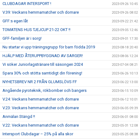
CLUBDAGAR INTERSPORT !
2023-09-26 10:45
V.39: Veckans hemmamatcher och domare
2023-09-26 08:02
GFF:s egen låt
2023-09-22 21:42
TOMATENS HUS TJEJCUP 21-22 OKT !!
2023-09-05 12:46
GFF-familjen är i sorg!
2023-09-01 17:30
Nu startar vi upp träningsgrupp för barn födda 2019
2023-08-18 20:40
HJÄLP MED ÅTERUPPBYGGNAD AV SARGER!
2023-08-06 12:24
Vi söker Juniorlagstränare till säsongen 2024
2023-07-04 08:21
Spara 30% och stötta samtidigt din förening!
2023-06-26 10:13
NYHETSBREV NR 2 FRÅN GLUMSLÖVS FF
2023-06-22 13:00
Angående pyroteknik, rökbomber och bangers
2023-06-15 10:09
V.24: Veckans hemmamatcher och domare
2023-06-12 10:01
V.23: Veckans hemmamatcher och domare
2023-06-05 09:39
Anmälan Stängd !!
2023-06-01 08:00
V.22: Veckans hemmamatcher och domare
2023-05-31 12:08
Intersport Clubdagar – 25% på alla skor
2023-05-25 08:38