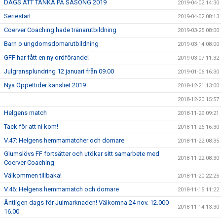
DAGS ATT TÄNKA PÅ SÄSONG 2019
2019-04-02 14:30
Seriestart
2019-04-02 08:13
Coerver Coaching hade tränarutbildning
2019-03-25 08:00
Barn o ungdomsdomarutbildning
2019-03-14 08:00
GFF har fått en ny ordförande!
2019-03-07 11:32
Julgransplundring 12 januari från 09.00
2019-01-06 16:30
Nya Öppettider kansliet 2019
2018-12-21 13:00
2018-12-20 15:57
Helgens match
2018-11-29 09:21
Tack för att ni kom!
2018-11-26 16:30
V.47: Helgens hemmamatcher och domare
2018-11-22 08:35
Glumslövs FF fortsätter och utökar sitt samarbete med
2018-11-22 08:30
Coerver Coaching
Välkommen tillbaka!
2018-11-20 22:25
V.46: Helgens hemmamatch och domare
2018-11-15 11:22
Äntligen dags för Julmarknaden! Välkomna 24 nov. 12.000-
2018-11-14 13:30
16.00