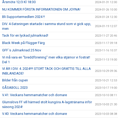
Årsmöte 12/3 Kl 18:30
2024-01-31 12:00
NU KOMMER FÖRSTA INFORMATIONEN OM JOYNA!
2024-01-26 10:00
Bli Supportermedlem 2024 !!
2024-01-24 12:30
DIV. 4-Satsningen startade i samma stund som vi gick upp,
2024-01-19 12:07
men
Tack för en lyckad julmarknad!
2023-11-27 20:46
Black Week på Flügger Färg
2023-11-17 09:18
GFF´s Julmarknad 25 Nov
2023-11-16 10:37
Vi må vara en "breddförening" men vilka stjärnor vi fostrat!
2023-11-13 19:00
Del 1
VI ÄR I DIV. 4. 2024!!!! STORT TACK OCH GRATTIS TILL ALLA
2023-10-29 09:36
INBLANDADE!
Bilder från cupen
2023-10-21 12:53
GÅSABOLL 2023
2023-10-17 19:00
V.41: Veckans hemmamatcher och domare
2023-10-10 08:11
Glumslövs FF vill härmed stolt kungöra A-lagstränarna inför
2023-10-03 21:30
säsong 2024!
V.40: Veckans hemmamatcher och domare
2023-10-03 08:38