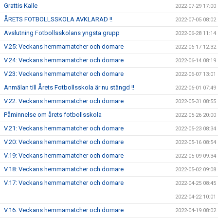
Grattis Kalle
2022-07-29 17:00
ÅRETS FOTBOLLSSKOLA AVKLARAD !!
2022-07-05 08:02
Avslutning Fotbollsskolans yngsta grupp
2022-06-28 11:14
V.25: Veckans hemmamatcher och domare
2022-06-17 12:32
V.24: Veckans hemmamatcher och domare
2022-06-14 08:19
V.23: Veckans hemmamatcher och domare
2022-06-07 13:01
Anmälan till Årets Fotbollsskola är nu stängd !!
2022-06-01 07:49
V.22: Veckans hemmamatcher och domare
2022-05-31 08:55
Påminnelse om årets fotbollsskola
2022-05-26 20:00
V.21: Veckans hemmamatcher och domare
2022-05-23 08:34
V.20: Veckans hemmamatcher och domare
2022-05-16 08:54
V.19: Veckans hemmamatcher och domare
2022-05-09 09:34
V.18: Veckans hemmamatcher och domare
2022-05-02 09:08
V.17: Veckans hemmamatcher och domare
2022-04-25 08:45
2022-04-22 10:01
V.16: Veckans hemmamatcher och domare
2022-04-19 08:02