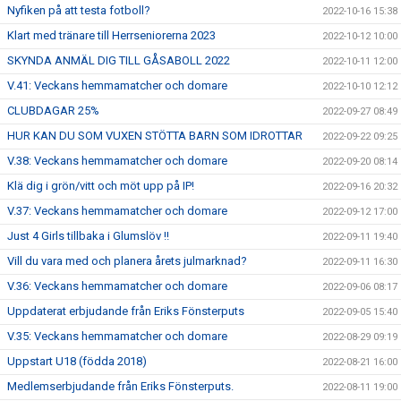
Nyfiken på att testa fotboll?
2022-10-16 15:38
Klart med tränare till Herrseniorerna 2023
2022-10-12 10:00
SKYNDA ANMÄL DIG TILL GÅSABOLL 2022
2022-10-11 12:00
V.41: Veckans hemmamatcher och domare
2022-10-10 12:12
CLUBDAGAR 25%
2022-09-27 08:49
HUR KAN DU SOM VUXEN STÖTTA BARN SOM IDROTTAR
2022-09-22 09:25
V.38: Veckans hemmamatcher och domare
2022-09-20 08:14
Klä dig i grön/vitt och möt upp på IP!
2022-09-16 20:32
V.37: Veckans hemmamatcher och domare
2022-09-12 17:00
Just 4 Girls tillbaka i Glumslöv !!
2022-09-11 19:40
Vill du vara med och planera årets julmarknad?
2022-09-11 16:30
V.36: Veckans hemmamatcher och domare
2022-09-06 08:17
Uppdaterat erbjudande från Eriks Fönsterputs
2022-09-05 15:40
V.35: Veckans hemmamatcher och domare
2022-08-29 09:19
Uppstart U18 (födda 2018)
2022-08-21 16:00
Medlemserbjudande från Eriks Fönsterputs.
2022-08-11 19:00