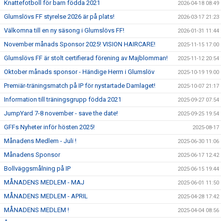
Knattefotboll för barn födda 2021
2026-04-18 08:49
Glumslövs FF styrelse 2026 är på plats!
2026-03-17 21:23
Välkomna till en ny säsong i Glumslövs FF!
2026-01-31 11:44
November månads Sponsor 2025! VISION HAIRCARE!
2025-11-15 17:00
Glumslövs FF är stolt certifierad förening av Majblomman!
2025-11-12 20:54
Oktober månads sponsor - Händige Herrn i Glumslöv
2025-10-19 19:00
Premiär-träningsmatch på IP för nystartade Damlaget!
2025-10-07 21:17
Information till träningsgrupp födda 2021
2025-09-27 07:54
JumpYard 7-8 november - save the date!
2025-09-25 19:54
GFFs Nyheter inför hösten 2025!
2025-08-17
Månadens Medlem - Juli !
2025-06-30 11:06
Månadens Sponsor
2025-06-17 12:42
Bollväggsmålning på IP
2025-06-15 19:44
MÅNADENS MEDLEM - MAJ
2025-06-01 11:50
MÅNADENS MEDLEM - APRIL
2025-04-28 17:42
MÅNADENS MEDLEM !
2025-04-04 08:56