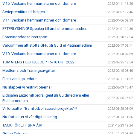
V.15: Veckans hemmamatcher och domare
2022-04-11 16:20
Seriepremiärer till helgen !!!
2022-04-07 12:46
V.14: Veckans hemmamatcher och domare
2022-04-06 09:59
EFTERLYSNING! Speaker till årets hemmamatcher.
2022-04-01 10:30
Föreningsdagar Intersport
2022-03-20 12:54
Välkommen att stötta GFF, bli Guld el Platinamedlem
2022-03-17 08:11
V.10: Veckans hemmamatcher och domare
2022-03-08 07:59
TOMATENS HUS TJEJCUP 15-16 OKT 2022
2022-02-25 12:54
Medlems och Träningsavgifter
2022-02-15 08:40
Fler kvinnliga ledare
2022-02-11 11:52
Nu släpper vi restriktionerna !
2022-02-09 10:47
Eldsjälen Enzio vill bidra igen! Bli Guldmedlem eller
2022-02-05 18:07
Platinamedlem
Vi fortsätter "Barnfotbollscoachprojektet"!!!
2022-01-28 08:09
Nu fortsätter vi vår digitalisering
2022-01-13 11:36
TACK FÖR ETT BRA ÅR!
2021-12-23 19:24
Gröna Tråden !!
2021-12-17 08:55