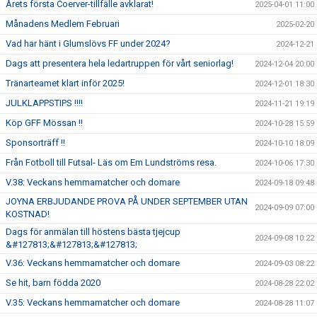
Årets första Coerver-tillfälle avklarat!
2025-04-01 11:00
Månadens Medlem Februari
2025-02-20
Vad har hänt i Glumslövs FF under 2024?
2024-12-21
Dags att presentera hela ledartruppen för vårt seniorlag!
2024-12-04 20:00
Tränarteamet klart inför 2025!
2024-12-01 18:30
JULKLAPPSTIPS !!!!
2024-11-21 19:19
Köp GFF Mössan !!
2024-10-28 15:59
Sponsorträff !!
2024-10-10 18:09
Från Fotboll till Futsal- Läs om Em Lundströms resa.
2024-10-06 17:30
V.38: Veckans hemmamatcher och domare
2024-09-18 09:48
JOYNA ERBJUDANDE PROVA PÅ UNDER SEPTEMBER UTAN
2024-09-09 07:00
KOSTNAD!
Dags för anmälan till höstens bästa tjejcup
2024-09-08 10:22
&#127813;&#127813;&#127813;
V.36: Veckans hemmamatcher och domare
2024-09-03 08:22
Se hit, barn födda 2020
2024-08-28 22:02
V.35: Veckans hemmamatcher och domare
2024-08-28 11:07