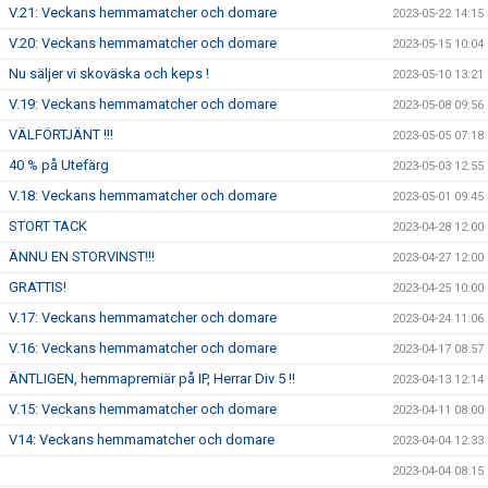
V.21: Veckans hemmamatcher och domare
2023-05-22 14:15
V.20: Veckans hemmamatcher och domare
2023-05-15 10:04
Nu säljer vi skoväska och keps !
2023-05-10 13:21
V.19: Veckans hemmamatcher och domare
2023-05-08 09:56
VÄLFÖRTJÄNT !!!
2023-05-05 07:18
40 % på Utefärg
2023-05-03 12:55
V.18: Veckans hemmamatcher och domare
2023-05-01 09:45
STORT TACK
2023-04-28 12:00
ÄNNU EN STORVINST!!!
2023-04-27 12:00
GRATTIS!
2023-04-25 10:00
V.17: Veckans hemmamatcher och domare
2023-04-24 11:06
V.16: Veckans hemmamatcher och domare
2023-04-17 08:57
ÄNTLIGEN, hemmapremiär på IP, Herrar Div 5 !!
2023-04-13 12:14
V.15: Veckans hemmamatcher och domare
2023-04-11 08:00
V14: Veckans hemmamatcher och domare
2023-04-04 12:33
2023-04-04 08:15