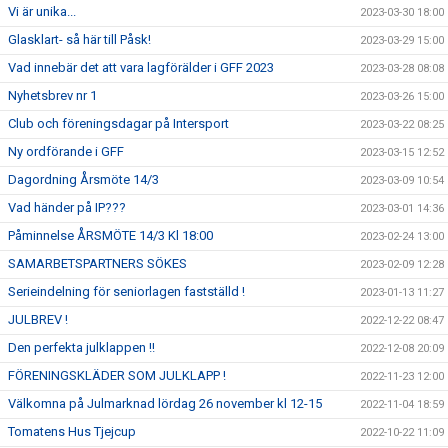
Vi är unika...
2023-03-30 18:00
Glasklart- så här till Påsk!
2023-03-29 15:00
Vad innebär det att vara lagförälder i GFF 2023
2023-03-28 08:08
Nyhetsbrev nr 1
2023-03-26 15:00
Club och föreningsdagar på Intersport
2023-03-22 08:25
Ny ordförande i GFF
2023-03-15 12:52
Dagordning Årsmöte 14/3
2023-03-09 10:54
Vad händer på IP???
2023-03-01 14:36
Påminnelse ÅRSMÖTE 14/3 Kl 18:00
2023-02-24 13:00
SAMARBETSPARTNERS SÖKES
2023-02-09 12:28
Serieindelning för seniorlagen fastställd !
2023-01-13 11:27
JULBREV !
2022-12-22 08:47
Den perfekta julklappen !!
2022-12-08 20:09
FÖRENINGSKLÄDER SOM JULKLAPP !
2022-11-23 12:00
Välkomna på Julmarknad lördag 26 november kl 12-15
2022-11-04 18:59
Tomatens Hus Tjejcup
2022-10-22 11:09