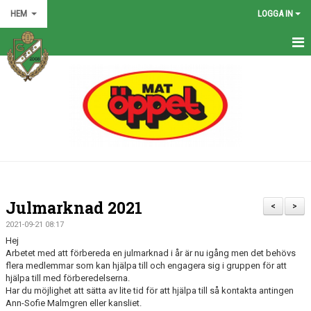
HEM
LOGGA IN
HEM
NYHETER
GRÖNA TRÅDEN
FÖRENINGEN
KONTAKT
Julmarknad 2021
<
>
KALENDER
2021-09-21 08:17
Hej
BILDGALLERI
Arbetet med att förbereda en julmarknad i år är nu igång men det behövs
flera medlemmar som kan hjälpa till och engagera sig i gruppen för att
hjälpa till med förberedelserna.
MATCHER
Har du möjlighet att sätta av lite tid för att hjälpa till så kontakta antingen
Ann-Sofie Malmgren eller kansliet.
VÅRA LAG