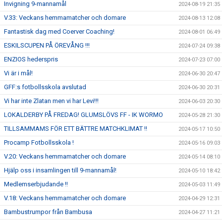
Invigning 9-mannamål
2024-08-19 21:35
V.33: Veckans hemmamatcher och domare
2024-08-13 12:08
Fantastisk dag med Coerver Coaching!
2024-08-01 06:49
ESKILSCUPEN PÅ ÖREVÅNG !!!
2024-07-24 09:38
ENZIOS hederspris
2024-07-23 07:00
Vi är i mål!
2024-06-30 20:47
GFF:s fotbollsskola avslutad
2024-06-30 20:31
Vi har inte Zlatan men vi har Levi!!!
2024-06-03 20:30
LOKALDERBY PÅ FREDAG! GLUMSLÖVS FF - IK WORMO
2024-05-28 21:30
TILLSAMMAMS FÖR ETT BÄTTRE MATCHKLIMAT !!
2024-05-17 10:50
Procamp Fotbollsskola !
2024-05-16 09:03
V.20: Veckans hemmamatcher och domare
2024-05-14 08:10
Hjälp oss i insamlingen till 9-mannamål!
2024-05-10 18:42
Medlemserbjudande !!
2024-05-03 11:49
V.18: Veckans hemmamatcher och domare
2024-04-29 12:31
Bambustrumpor från Bambusa
2024-04-27 11:21