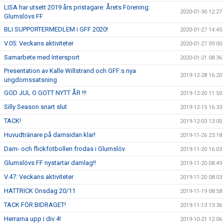
LISA har utsett 2019 års pristagare: Årets Förening:
2020-01-30 12:27
Glumslövs FF
BLI SUPPORTERMEDLEM i GFF 2020!
2020-01-27 14:45
V.05: Veckans aktiviteter
2020-01-27 09:00
Samarbete med Intersport
2020-01-21 08:36
Presentation av Kalle Willstrand och GFF:s nya
2019-12-28 16:20
ungdomssatsning
GOD JUL O GOTT NYTT ÅR !!!
2019-12-20 11:50
Silly Season snart slut
2019-12-15 16:33
TACK!
2019-12-03 13:00
Huvudtränare på damsidan klar!
2019-11-26 23:18
Dam- och flickfotbollen frodas i Glumslöv
2019-11-20 16:03
Glumslövs FF nystartar damlag!!
2019-11-20 08:49
V.47: Veckans aktiviteter
2019-11-20 08:03
HATTRICK Onsdag 20/11
2019-11-19 08:58
TACK FÖR BIDRAGET!
2019-11-13 13:36
Herrarna upp i div 4!
2019-10-21 12:06