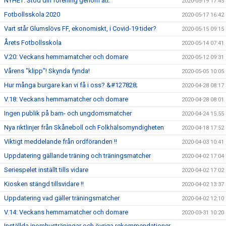
NYHET: Stöd din förening genom att:
2020-05-19 17:45
Fotbollsskola 2020
2020-05-17 16:42
Vart står Glumslövs FF, ekonomiskt, i Covid-19 tider?
2020-05-15 09:15
Årets Fotbollsskola
2020-05-14 07:41
V.20: Veckans hemmamatcher och domare
2020-05-12 09:31
Vårens "klipp"! Skynda fynda!
2020-05-05 10:05
Hur många burgare kan vi få i oss? &#127828;
2020-04-28 08:17
V.18: Veckans hemmamatcher och domare
2020-04-28 08:01
Ingen publik på barn- och ungdomsmatcher
2020-04-24 15:55
Nya riktlinjer från Skåneboll och Folkhälsomyndigheten
2020-04-18 17:52
Viktigt meddelande från ordföranden !!
2020-04-03 10:41
Uppdatering gällande träning och träningsmatcher
2020-04-02 17:04
Seriespelet inställt tills vidare
2020-04-02 17:02
Kiosken stängd tillsvidare !!
2020-04-02 13:37
Uppdatering vad gäller träningsmatcher
2020-04-02 12:10
V.14: Veckans hemmamatcher och domare
2020-03-31 10:20
Inställda inomhusträningar och övriga rekommendationer