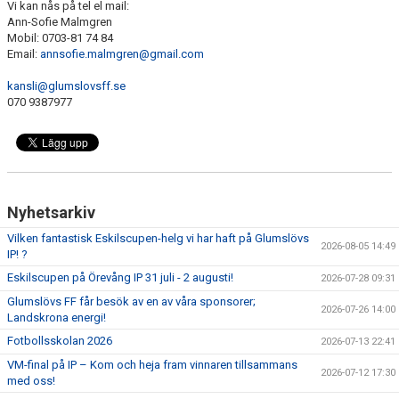
Vi kan nås på tel el mail:
Ann-Sofie Malmgren
BLI MEDLEM
Mobil: 0703-81 74 84
Email:
annsofie.malmgren@gmail.com
KLÄDKOLLEKTION
kansli@glumslovsff.se
070 9387977
FOTBOLLSSKOLAN 2026
Nyhetsarkiv
Vilken fantastisk Eskilscupen-helg vi har haft på Glumslövs
2026-08-05 14:49
IP! ?
Eskilscupen på Örevång IP 31 juli - 2 augusti!
2026-07-28 09:31
Glumslövs FF får besök av en av våra sponsorer;
2026-07-26 14:00
Landskrona energi!
Fotbollsskolan 2026
2026-07-13 22:41
VM-final på IP – Kom och heja fram vinnaren tillsammans
2026-07-12 17:30
med oss!