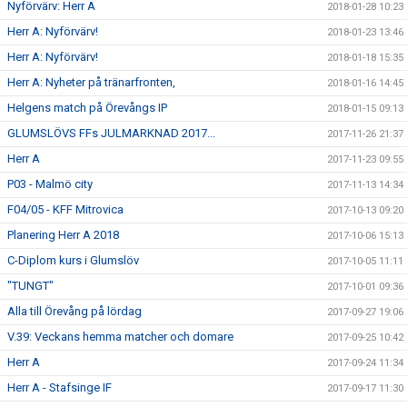
Nyförvärv: Herr A
2018-01-28 10:23
Herr A: Nyförvärv!
2018-01-23 13:46
Herr A: Nyförvärv!
2018-01-18 15:35
Herr A: Nyheter på tränarfronten,
2018-01-16 14:45
Helgens match på Örevångs IP
2018-01-15 09:13
GLUMSLÖVS FFs JULMARKNAD 2017...
2017-11-26 21:37
Herr A
2017-11-23 09:55
P03 - Malmö city
2017-11-13 14:34
F04/05 - KFF Mitrovica
2017-10-13 09:20
Planering Herr A 2018
2017-10-06 15:13
C-Diplom kurs i Glumslöv
2017-10-05 11:11
"TUNGT"
2017-10-01 09:36
Alla till Örevång på lördag
2017-09-27 19:06
V.39: Veckans hemma matcher och domare
2017-09-25 10:42
Herr A
2017-09-24 11:34
Herr A - Stafsinge IF
2017-09-17 11:30