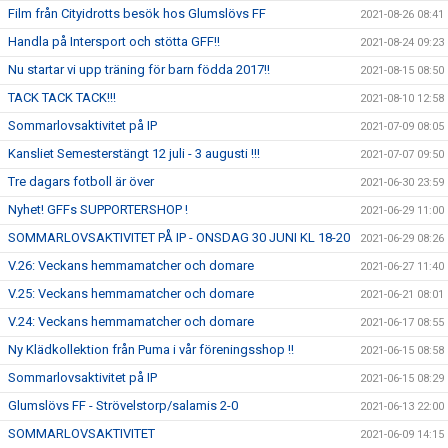
Film från Cityidrotts besök hos Glumslövs FF
2021-08-26 08:41
Handla på Intersport och stötta GFF!!
2021-08-24 09:23
Nu startar vi upp träning för barn födda 2017!!
2021-08-15 08:50
TACK TACK TACK!!!
2021-08-10 12:58
Sommarlovsaktivitet på IP
2021-07-09 08:05
Kansliet Semesterstängt 12 juli - 3 augusti !!!
2021-07-07 09:50
Tre dagars fotboll är över
2021-06-30 23:59
Nyhet! GFFs SUPPORTERSHOP !
2021-06-29 11:00
SOMMARLOVSAKTIVITET PÅ IP - ONSDAG 30 JUNI KL 18-20
2021-06-29 08:26
V.26: Veckans hemmamatcher och domare
2021-06-27 11:40
V.25: Veckans hemmamatcher och domare
2021-06-21 08:01
V.24: Veckans hemmamatcher och domare
2021-06-17 08:55
Ny Klädkollektion från Puma i vår föreningsshop !!
2021-06-15 08:58
Sommarlovsaktivitet på IP
2021-06-15 08:29
Glumslövs FF - Strövelstorp/salamis 2-0
2021-06-13 22:00
SOMMARLOVSAKTIVITET
2021-06-09 14:15