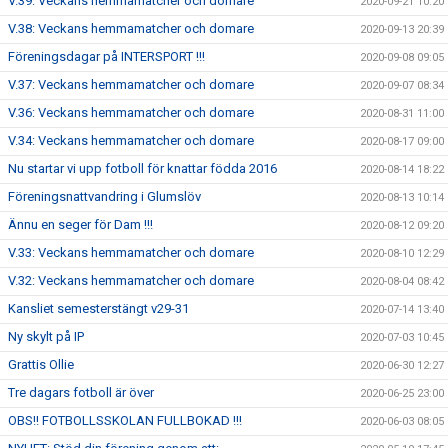
V.39: Veckans hemmamatcher och domare
2020-09-21 10:20
V.38: Veckans hemmamatcher och domare
2020-09-13 20:39
Föreningsdagar på INTERSPORT !!!
2020-09-08 09:05
V.37: Veckans hemmamatcher och domare
2020-09-07 08:34
V.36: Veckans hemmamatcher och domare
2020-08-31 11:00
V.34: Veckans hemmamatcher och domare
2020-08-17 09:00
Nu startar vi upp fotboll för knattar födda 2016
2020-08-14 18:22
Föreningsnattvandring i Glumslöv
2020-08-13 10:14
Ännu en seger för Dam !!!
2020-08-12 09:20
V.33: Veckans hemmamatcher och domare
2020-08-10 12:29
V.32: Veckans hemmamatcher och domare
2020-08-04 08:42
Kansliet semesterstängt v29-31
2020-07-14 13:40
Ny skylt på IP
2020-07-03 10:45
Grattis Ollie
2020-06-30 12:27
Tre dagars fotboll är över
2020-06-25 23:00
OBS!! FOTBOLLSSKOLAN FULLBOKAD !!!
2020-06-03 08:05