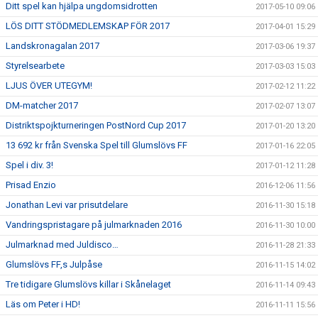
Ditt spel kan hjälpa ungdomsidrotten
2017-05-10 09:06
LÖS DITT STÖDMEDLEMSKAP FÖR 2017
2017-04-01 15:29
Landskronagalan 2017
2017-03-06 19:37
Styrelsearbete
2017-03-03 15:03
LJUS ÖVER UTEGYM!
2017-02-12 11:22
DM-matcher 2017
2017-02-07 13:07
Distriktspojkturneringen PostNord Cup 2017
2017-01-20 13:20
13 692 kr från Svenska Spel till Glumslövs FF
2017-01-16 22:05
Spel i div. 3!
2017-01-12 11:28
Prisad Enzio
2016-12-06 11:56
Jonathan Levi var prisutdelare
2016-11-30 15:18
Vandringspristagare på julmarknaden 2016
2016-11-30 10:00
Julmarknad med Juldisco…
2016-11-28 21:33
Glumslövs FF,s Julpåse
2016-11-15 14:02
Tre tidigare Glumslövs killar i Skånelaget
2016-11-14 09:43
Läs om Peter i HD!
2016-11-11 15:56